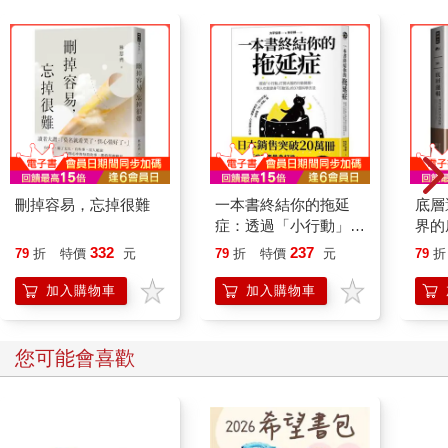
刪掉容易，忘掉很難
一本書終結你的拖延
底層
症：透過「小行動」打
界的
開大腦的行動開關，懶
332
237
79
折
特價
元
79
折
特價
元
79
折
人也能變身「行動派」
的37個科學方法
加入購物車
加入購物車
您可能會喜歡