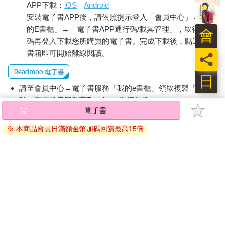
APP下載：
iOS
Android
安裝電子書APP後，請依照提示登入「會員中心」→「我
的E書櫃」→「電子書APP通行碼/載具管理」，取得通行
會
碼再登入下載您所購買的電子書。完成下載後，點選任一
書籍即可開始離線閱讀。
員
日
請至會員中心→電子書服務「我的e書櫃」領取複製『兌換
碼』至電子書服務商Readmoo進行兌換。
電子書
退換貨須知：
※ 本商品會員日滿額金幣加碼回饋最高15倍
因版權保護，您在金石堂所購買的電子書僅能以金石堂專屬
的閱讀軟體開啟閱讀，無法以其他閱讀器或直接下載檔案。
依據「消費者保護法」第19條及行政院消費者保護處公告之
「通訊交易解除權合理例外情事適用準則」，非以有形媒介
提供之數位內容或一經提供即為完成之線上服務，經消費者
事先同意始提供。（如：電子書、電子雜誌、下載版軟體、
虛擬商品…等），
不受「網購服務需提供七日鑑賞期」的限
制
。為維護您的權益，建議您先使用「試閱」功能後再付款