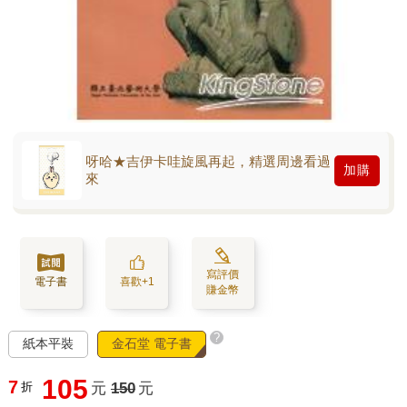
呀哈★吉伊卡哇旋風再起，精選周邊看過
加購
來
寫評價
電子書
喜歡+1
賺金幣
?
紙本平裝
金石堂 電子書
105
7
折
元
150
元