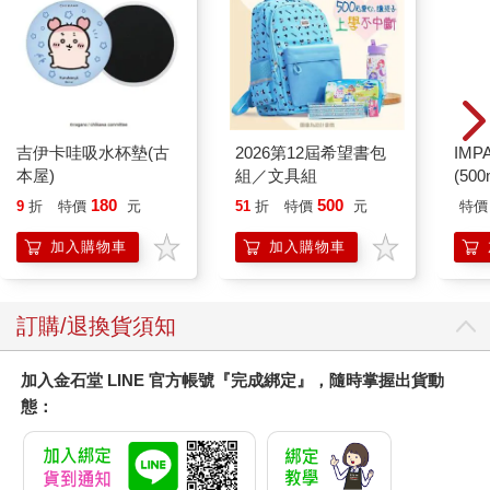
吉伊卡哇吸水杯墊(古
2026第12屆希望書包
IM
本屋)
組／文具組
(50
IMC
180
500
9
折
特價
元
51
折
特價
元
特價
加入購物車
加入購物車
訂購/退換貨須知
加入金石堂 LINE 官方帳號『完成綁定』，隨時掌握出貨動
態：