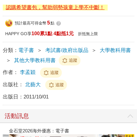
認購希望書包，幫助弱勢孩童上學不中斷！
5
預計最高可得金幣
點
?
100累1點 4點抵1元
HAPPY GO享
折抵無上限
分類：
電子書
＞
考試書/政府出版品
＞
大學教科用書
＞
其他大學教科用書
追蹤
作者：
李孟穎
追蹤
出版社：
北藝大
追蹤
出版日：
2011/10/01
活動訊息
金石堂2026海外優惠：電子書