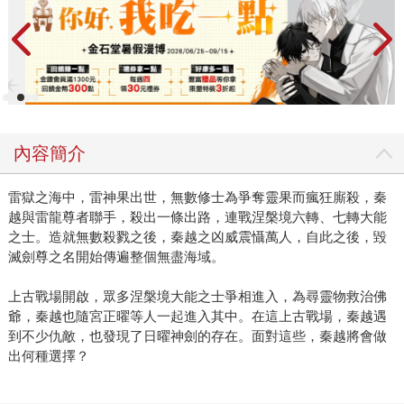
內容簡介
雷獄之海中，雷神果出世，無數修士為爭奪靈果而瘋狂廝殺，秦
越與雷龍尊者聯手，殺出一條出路，連戰涅槃境六轉、七轉大能
之士。造就無數殺戮之後，秦越之凶威震懾萬人，自此之後，毀
滅劍尊之名開始傳遍整個無盡海域。
上古戰場開啟，眾多涅槃境大能之士爭相進入，為尋靈物救治佛
爺，秦越也隨宮正曜等人一起進入其中。在這上古戰場，秦越遇
到不少仇敵，也發現了日曜神劍的存在。面對這些，秦越將會做
出何種選擇？