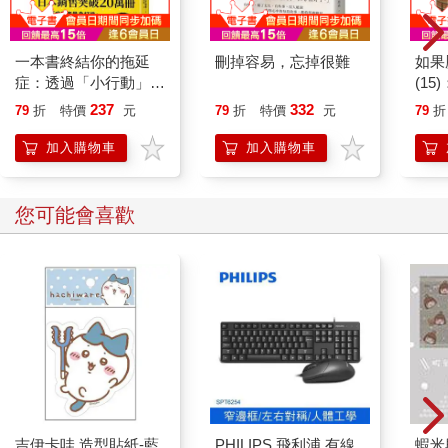
一本書終結你的拖延
刪掉容易，忘掉很難
如果
症：透過「小行動」打
(1
開大腦的行動開關，懶
貓漫
237
332
79
折
特價
元
79
折
特價
元
79
折
人也能變身「行動派」
的37個科學方法
加入購物車
加入購物車
您可能會喜歡
吉伊卡哇 造型貼紙-藍
PHILIPS 飛利浦 有線
蝦米