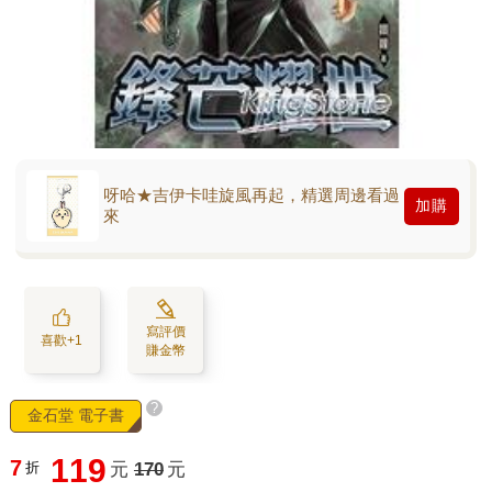
呀哈★吉伊卡哇旋風再起，精選周邊看過
加購
來
寫評價
喜歡+1
賺金幣
?
金石堂 電子書
119
7
折
元
170
元