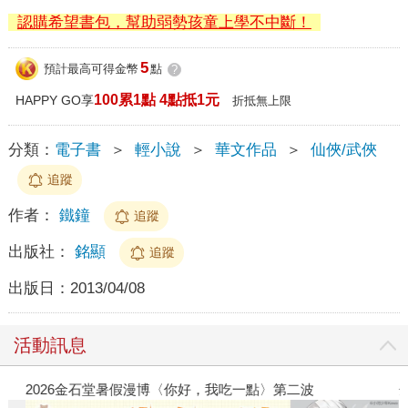
認購希望書包，幫助弱勢孩童上學不中斷！
5
預計最高可得金幣
點
?
100累1點 4點抵1元
HAPPY GO享
折抵無上限
分類：
電子書
＞
輕小說
＞
華文作品
＞
仙俠/武俠
追蹤
作者：
鐵鐘
追蹤
出版社：
銘顯
追蹤
出版日：
2013/04/08
活動訊息
2026金石堂暑假漫博〈你好，我吃一點〉第二波
金