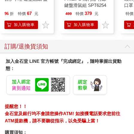
鍵盤滑鼠組 SPT6254
口罩
67
379
96
折
特價
元
特價
元
特價
499
加入購物車
加入購物車
訂購/退換貨須知
加入金石堂 LINE 官方帳號『完成綁定』，隨時掌握出貨動
態：
提醒您！！
金石堂及銀行均不會請您操作ATM! 如接獲電話要求您前往
ATM提款機，請不要聽從指示，以免受騙上當！
購買須知：