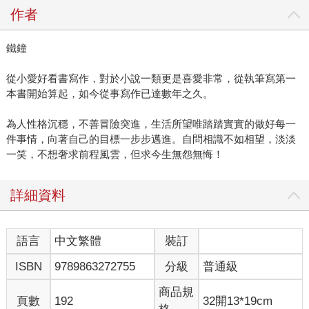
作者
鐵鐘
從小愛好看書寫作，對於小說一類更是喜愛非常，從執筆寫第一
本書開始算起，如今從事寫作已達數年之久。
為人性格沉穩，不善冒險突進，生活所望唯踏踏實實的做好每一
件事情，向著自己的目標一步步邁進。自問相識不如相望，淡淡
一笑，不想奢求前程風雲，但求今生無怨無悔！
詳細資料
語言
中文繁體
裝訂
ISBN
9789863272755
分級
普通級
商品規
頁數
192
32開13*19cm