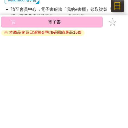
日
請至會員中心→電子書服務「我的e書櫃」領取複製『兌換
碼』至電子書服務商Readmoo進行兌換。
電子書
退換貨須知：
※ 本商品會員日滿額金幣加碼回饋最高15倍
因版權保護，您在金石堂所購買的電子書僅能以金石堂專屬
的閱讀軟體開啟閱讀，無法以其他閱讀器或直接下載檔案。
依據「消費者保護法」第19條及行政院消費者保護處公告之
「通訊交易解除權合理例外情事適用準則」，非以有形媒介
提供之數位內容或一經提供即為完成之線上服務，經消費者
事先同意始提供。（如：電子書、電子雜誌、下載版軟體、
虛擬商品…等），
不受「網購服務需提供七日鑑賞期」的限
制
。為維護您的權益，建議您先使用「試閱」功能後再付款
購買。