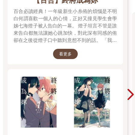
【百合】終將成為妳
百合必讀經典！一年級新生小糸侑的煩惱是不明
白何謂喜歡一個人的心情，正好又撞見學生會學
姊七海燈子被人告白的一幕。 燈子坦言不管是誰
來告白都無法讓她心跳加快，對此深有同感的侑
卻在之後從燈子口中聽到意想不到的話。 「我好
像會喜歡上妳。」
看更多