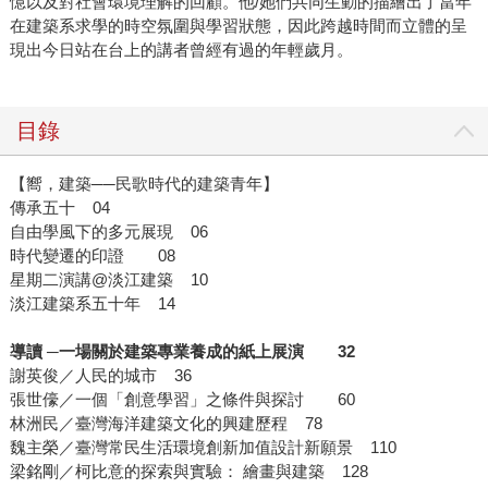
憶以及對社會環境理解的回顧。他/她們共同生動的描繪出了當年
在建築系求學的時空氛圍與學習狀態，因此跨越時間而立體的呈
現出今日站在台上的講者曾經有過的年輕歲月。
目錄
【嚮，建築──民歌時代的建築青年】
傳承五十 04
自由學風下的多元展現 06
時代變遷的印證 08
星期二演講@淡江建築 10
淡江建築系五十年 14
導讀 ─一場關於建築專業養成的紙上展演 32
謝英俊／人民的城市 36
張世儫／一個「創意學習」之條件與探討 60
林洲民／臺灣海洋建築文化的興建歷程 78
魏主榮／臺灣常民生活環境創新加值設計新願景 110
梁銘剛／柯比意的探索與實驗： 繪畫與建築 128