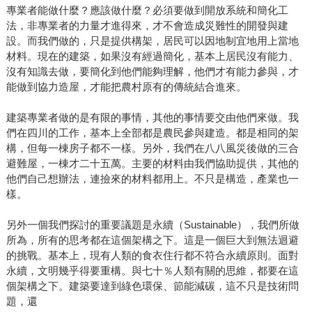
專業者能做什麼？應該做什麼？必須要做到開放系統和簡化工
法，非專業者的力量才進得來，才不會造成災難性的開發與建
設。而我們做的，只是提供構架，居民可以因地制宜地用上當地
材料。現在的建築，如果沒有經過簡化，基本上居民沒有能力、
沒有知識去做，要簡化到他們能夠理解，他們才有能力參與，才
能做到協力造屋，才能把農村原有的傳統結合進來。
建築專業者做的是有限的事情，其他的事情要交由他們來做。我
們在四川的工作，基本上全部都是農民參與建造。都是相同的架
構，但每一棟房子都不一樣。另外，我們在八八風災後做的三合
避難屋，一棟才二十五萬。主要的材料由我們協助提供，其他的
他們自己想辦法，連撿來的材料都用上。不只是構造，產業也一
樣。
另外一個我們探討的重要議題是永續（Sustainable），我們所做
所為，所有的思考都在這個架構之下。這是一個巨大到無法迴避
的挑戰。基本上，現有人類的食衣住行都不符合永續原則。面對
永續，文明幾乎得要重構。與七十％人類有關的思維，都要在這
個架構之下。建築要達到綠色環保、節能減碳，這不只是技術問
題，還