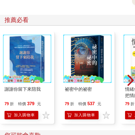
推薦必看
謝謝你留下來陪我
祕密中的祕密
情緒
把情
誰都
379
537
79
折
特價
元
79
折
特價
元
79
折
加入購物車
加入購物車