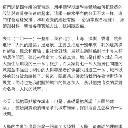
這門課是四年級的實習課，用半個學期讓學生體驗如何把建築的
設計與建造整個連結起來。這跟一般水平向的分工不太一樣。這
門課會這樣安排，和我過去的經驗有關──必須掌握各種施工、細
節跟材料，研發各種實驗方法、技術跟設備。
去年（二〇一一）一整年，我在北京、上海、深圳、香港、杭州
進行「人民的建築」巡迴展。主要是把這十幾年來，我的建築操
作經驗、觀念和實驗，跟社會對話。展覽主題關係到七十％人類
的居住問題。聽起來很龐大，卻很真實。城市是什麼？城市只占
人類生活環境的三十％，很少，而大家對七十％人類居住問題的
意識並不強烈，關心的人與專業者好像都只談這三十％，城市以
外的部分被忽略掉了。後來，阮慶岳老師邀請我們在臺灣辦這個
展覽，同時也把我們關於城市的觀念加入，所以他把這次的展覽
命名為「人民的城市」。
今天，我把重點放在城市，但是，基礎是把所謂「人民的建
築」、體驗與實踐的概念拿到城市裡頭，探討這會是怎樣的一個
狀態。
人民的力量到底是怎麼一回事？大陸對「人民」這個詞的理解跟