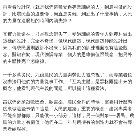
再看看設計院（就是我們這種受過專業訓練的人）到農村做的設
計，比農民蓋的還要慘，簡直是災難。到底出了什麼事情，人民
的力量在這麼短的時間內消失掉？
其實力量還在，只是觀念消失了。受過訓練的青年人到農村做出
這樣的設計，完全不奇怪。像現代建築，現代建築師能設計出
來，傳統民居則設計不出來；因為我們的訓練裡面沒有這些觀
念。關鍵在於，現代強調專業、個人的思維價值跟觀念，把另外
的主體性完全忽略掉。
一千多萬災民、九億農民的力量與勞動力被忽視了，而專業者也
沒辦法用他們的力量從事工作。「互為主體」是黑格爾提出來的
概念，他看到現代主義的問題，所以提出這種看法。
當我們必須跟歐巴桑、歐吉桑、農民合作的時候，需要用什麼態
度來做這些事情？這是「人民的建築」重要的概念：建築專業者
不能全部都做，只能做一小部分，這樣，另一個對象──居民、農
民的力量才有價值；他們在二十年前所擁有的創造力就不會被專
業者給壓掉。