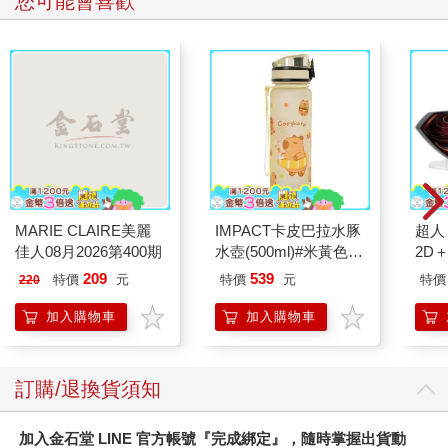
您可能會喜歡
MARIE CLAIRE美麗
IMPACT卡皮巴拉水豚
超人
佳人08月2026第400期
水壺(500ml)#米黃色
2D
IM00B18YL
盒版 
209
539
特價
元
特價
元
特價
220
加入購物車
加入購物車
訂購/退換貨須知
加入金石堂 LINE 官方帳號『完成綁定』，隨時掌握出貨動