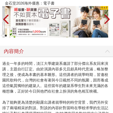
金石堂2026海外優惠：電子書
內容簡介
過去一年多的時間，淡江大學建築系邀請了部分傑出系友回來演
講，主題自行訂定。由於演講內容多元且頗具時代意涵，略加整
理之後，便成為本書的基本雛形。這些講者的就學時期，皆逢校
園民歌時代，台灣的社會有著與今日截然不同的氛圍，因而養成
這些氣質獨特的建築人。這些當年的建築系學生對未來充滿的各
種想像，正好於今日與他們在社會上扮演的角色相互映襯。
為了能夠更為清楚的顯露出講者就學時的時空背景，我們另外安
排了兩場精采的對談。對談的內容針對當時在學校求學的生活記