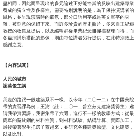
盡相同，因此而呈現出的多元論述正好能恰當的反映出建築專業
養成的獨立性及多樣性。需要特別說明的是，為了保持演講者的
風格，並呈現演講時的氣氛，部分口語用字或是英文單字的夾
雜，被刻意的保留下來。而許多珍貴的歷史照片，多來自王紀鯤
教授的收集及提供，以及編輯群從畢業紀念冊掃描整理而得，而
各篇演講所搭配的影像，則由每位講者另行提供，在此特別致上
感謝之意。
【內容試閱】
人民的城市
謝英俊主講
我走的路跟一般建築系不一樣。以今年（二〇一二）在中國美院
帶的實習課為例，王澍（註：二〇一二普立茲克建築獎得主）邀
請我帶實習課，我密集帶了六週，進行不一樣的教學方式：從最
簡單的關於鋼的材料性質，到材料試驗、結構計算、實際加工，
最後帶著學生把房子蓋起來，並研究各種建築原型、文化建築，
以及比對。