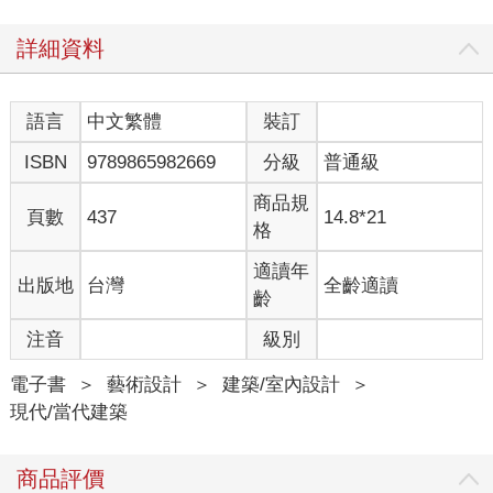
詳細資料
語言
中文繁體
裝訂
ISBN
9789865982669
分級
普通級
商品規
頁數
437
14.8*21
格
適讀年
出版地
台灣
全齡適讀
齡
注音
級別
電子書
＞
藝術設計
＞
建築/室內設計
＞
現代/當代建築
商品評價