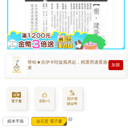
呀哈★吉伊卡哇旋風再起，精選周邊看過
加購
來
寫評價
電子書
喜歡+1
賺金幣
?
紙本平裝
金石堂 電子書