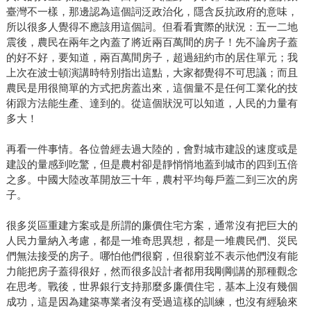
臺灣不一樣，那邊認為這個詞泛政治化，隱含反抗政府的意味，
所以很多人覺得不應該用這個詞。但看看實際的狀況：五一二地
震後，農民在兩年之內蓋了將近兩百萬間的房子！先不論房子蓋
的好不好，要知道，兩百萬間房子，超過紐約市的居住單元；我
上次在波士頓演講時特別指出這點，大家都覺得不可思議；而且
農民是用很簡單的方式把房蓋出來，這個量不是任何工業化的技
術跟方法能生產、達到的。從這個狀況可以知道，人民的力量有
多大！
再看一件事情。各位曾經去過大陸的，會對城市建設的速度或是
建設的量感到吃驚，但是農村卻是靜悄悄地蓋到城市的四到五倍
之多。中國大陸改革開放三十年，農村平均每戶蓋二到三次的房
子。
很多災區重建方案或是所謂的廉價住宅方案，通常沒有把巨大的
人民力量納入考慮，都是一堆奇思異想，都是一堆農民們、災民
們無法接受的房子。哪怕他們很窮，但很窮並不表示他們沒有能
力能把房子蓋得很好，然而很多設計者都用我剛剛講的那種觀念
在思考。戰後，世界銀行支持那麼多廉價住宅，基本上沒有幾個
成功，這是因為建築專業者沒有受過這樣的訓練，也沒有經驗來