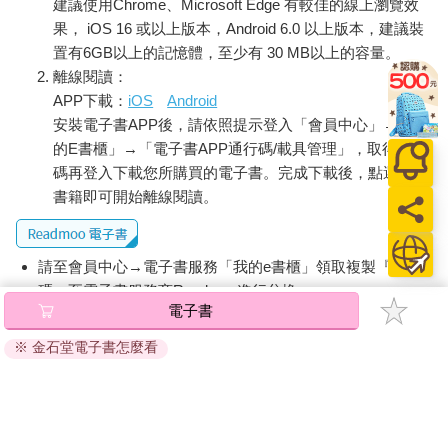
建議使用Chrome、Microsoft Edge 有較佳的線上瀏覽效
果， iOS 16 或以上版本，Android 6.0 以上版本，建議裝
置有6GB以上的記憶體，至少有 30 MB以上的容量。
離線閱讀：
APP下載：
iOS
Android
安裝電子書APP後，請依照提示登入「會員中心」→「我
的E書櫃」→「電子書APP通行碼/載具管理」，取得通行
碼再登入下載您所購買的電子書。完成下載後，點選任一
書籍即可開始離線閱讀。
請至會員中心→電子書服務「我的e書櫃」領取複製『兌換
碼』至電子書服務商Readmoo進行兌換。
電子書
退換貨須知：
※ 金石堂電子書怎麼看
因版權保護，您在金石堂所購買的電子書僅能以金石堂專屬
的閱讀軟體開啟閱讀，無法以其他閱讀器或直接下載檔案。
依據「消費者保護法」第19條及行政院消費者保護處公告之
「通訊交易解除權合理例外情事適用準則」，非以有形媒介
提供之數位內容或一經提供即為完成之線上服務，經消費者