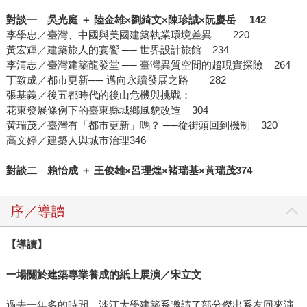
對談一 吳光庭 ＋ 陸金雄×劉綺文×陳珍誠×阮慶岳 142
李學忠／臺灣、中國與美國建築執業環境差異 220
黃宏輝／建築旅人的宴饗 ── 世界設計旅館 234
李清志／臺灣建築龍發堂 ── 臺灣異質空間的超現實探險 264
丁致成／都市更新── 邁向永續發展之路 282
張基義／後五都時代的後山危機與挑戰：
花東發展條例下的臺東縣城鄉風貌改造 304
黃瑞茂／臺灣有「都市更新」嗎？ ──從街頭回到機制 320
高文婷／建築人與城市治理346
對談二 賴怡成 ＋ 王俊雄×呂理煌×褚瑞基×黃瑞茂374
序／導讀
【導讀】
一場關於建築專業養成的紙上展演／宋立文
過去一年多的時間，淡江大學建築系邀請了部分傑出系友回來演