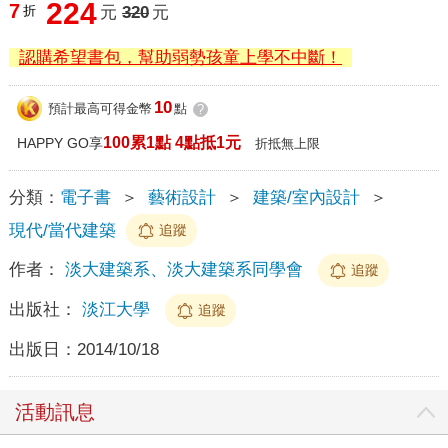
224
7
折
元
320
元
認購希望書包，幫助弱勢孩童上學不中斷！
10
預計最高可得金幣
點
?
100累1點 4點抵1元
HAPPY GO享
折抵無上限
分類：
電子書
＞
藝術設計
＞
建築/室內設計
＞
現代/當代建築
追蹤
作者：
淡大建築系、淡大建築系同學會
追蹤
出版社：
淡江大學
追蹤
出版日：
2014/10/18
活動訊息