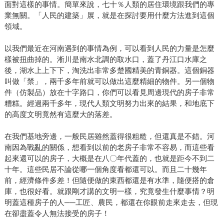
面對這樣的事情。簡單來說，七十％人類的居住環境跟我們的專
業無關。「人民的建築」展，就是在探討要用什麼方法進到這個
領域。
以我們最近在河南遇到的事情為例，可以看到人民的力量是怎麼
樣被扭曲掉的。淅川是南水北調的取水口，蓋了丹江口水庫之
後，湖水上上下下，淘洗出非常多楚國精美的青銅器。這個銅器
叫做「禁」，兩千多年前就可以做出這麼精細的物件。另一個物
件（仿製品）放在十字路口，你們可以看見周邊現代的房子非常
糟糕。經過兩千多年，現代人類文明努力出來的結果，和地底下
的高度文明竟然有這麼大的落差。
在我們基地旁邊，一般民居雖然蓋得很粗糙，但還真是不錯。河
南因為戰亂的關係，想看到以前的老房子非常不容易，而這些看
起來還可以的房子，大概是在八〇年代蓋的，也就是距今不到二
十年。這些民居不論從哪一個角度看都還可以。而且二十幾年
前，經濟條件多差！但隨便做的東西都還是有水準，隨便搭的倉
庫，也很好看。就跟剛才講的文明一樣，究竟發生什麼事情？明
明蓋這種房子的人──工匠、農民，都還在你眼前走來走去，但現
在卻盡蓋令人無法接受的房子！