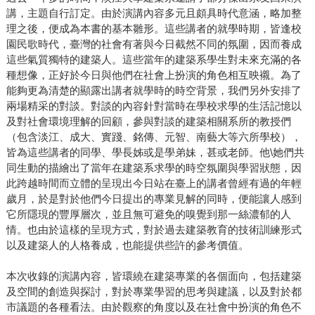
講，主題自行訂定。由於演講內容多元且頗具時代意涵，略加整
理之後，便成為本書的基本雛形。這些講者的就學時期，皆逢校
園民歌時代，臺灣的社會有著與今日截然不同的氛圍，因而養成
這些氣質獨特的建築人。這些當年的建築系學生對未來充滿的各
種想像，正好於今日與他們在社會上扮演的角色相互映襯。為了
能夠更為清楚的顯露出講者就學時的時空背景，我們另外安排了
兩場精采的對談。對談的內容針對當時在學校求學的生活記憶以
及對社會環境理解的回顧，參與對談的建築相關系所的教授們
（包含淡江、成大、實踐、銘傳、元智、南藝大等六所學校），
皆為這些講者的同學、學長姊或是學弟妹，甚或老師。他\她們共
同生動的描繪出了當年在建築系求學的時空氛圍與學習狀態，因
此跨越時間而立體的呈現出今日站在臺上的講者曾經有過的年輕
歲月，於是對於他們今日提出的專業見解的同時，便能讓人感到
它所隱現的豐厚層次，並且無可避免的嗅覺到那一絲濃郁的人
情。也由於這樣的呈現方式，對於過去建築教育的技術訓練形式
以及建築人的人格養成，也能提供些許的參考價值。
本次收錄的演講內容，皆環繞在建築專業的各個面向，包括建築
及空間的創造與探討，對於專業學習的思考與建議，以及對於都
市議題的各種看法。由於觀察的角度以及在社會中扮演的角色不