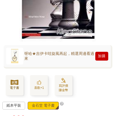
呀哈★吉伊卡哇旋風再起，精選周邊看過
加購
來
寫評價
電子書
喜歡+1
賺金幣
?
紙本平裝
金石堂 電子書