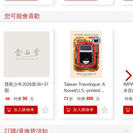
您可能會喜歡
寶島少年2026第36+37
Taiwan Travelogue: A
IM
期
Novel(U.S.-printed
水壺(
edition)
IM0
90
499
特價
元
73
折
特價
元
特價
95
加入購物車
加入購物車
訂購/退換貨須知