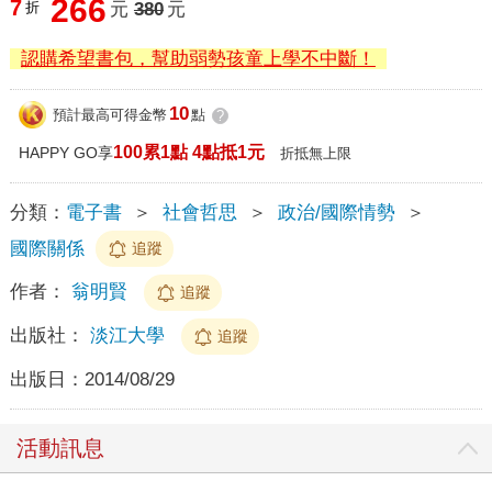
266
7
折
元
380
元
認購希望書包，幫助弱勢孩童上學不中斷！
10
預計最高可得金幣
點
?
100累1點 4點抵1元
HAPPY GO享
折抵無上限
分類：
電子書
＞
社會哲思
＞
政治/國際情勢
＞
國際關係
追蹤
作者：
翁明賢
追蹤
出版社：
淡江大學
追蹤
出版日：
2014/08/29
活動訊息