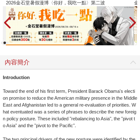
金石堂2026海外優惠：電子書
內容簡介
Introduction
Toward the end of his first term, President Barack Obama's electi
on promise to reduce the American military presence in the Middle
East and Afghanistan led to a general re-evaluation of priorities. W
hat eventuated was a series of phrases to describe the new foreig
n policy posture. These included "rebalancing to Asia", the "pivot t
o Asia" and the "pivot to the Pacific".
The two principal drivers of the new posture were identified by the