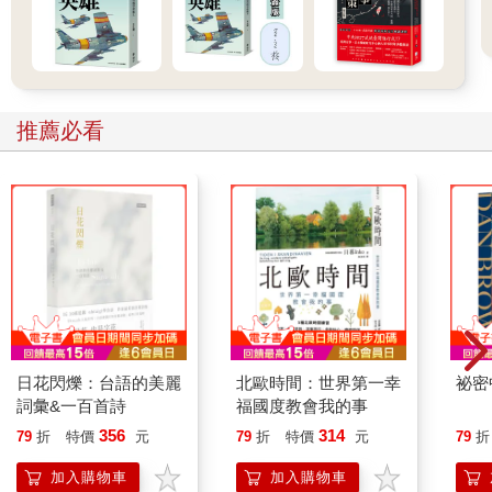
推薦必看
日花閃爍：台語的美麗
北歐時間：世界第一幸
祕密
詞彙&一百首詩
福國度教會我的事
356
314
79
折
特價
元
79
折
特價
元
79
折
加入購物車
加入購物車