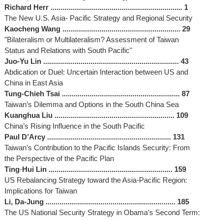
Richard Herr ................................................................... 1
The New U.S. Asia- Pacific Strategy and Regional Security
Kaocheng Wang ............................................................ 29
"Bilateralism or Multilateralism? Assessment of Taiwan
Status and Relations with South Pacific"
Juo-Yu Lin ..................................................................... 43
Abdication or Duel: Uncertain Interaction between US and
China in East Asia
Tung-Chieh Tsai ............................................................ 87
Taiwan’s Dilemma and Options in the South China Sea
Kuanghua Liu ............................................................. 109
China’s Rising Influence in the South Pacific
Paul D’Arcy ............................................................... 131
Taiwan’s Contribution to the Pacific Islands Security: From
the Perspective of the Pacific Plan
Ting
‐
Hui Lin ............................................................... 159
US Rebalancing Strategy toward the Asia-Pacific Region:
Implications for Taiwan
Li, Da-Jung .................................................................. 185
The US National Security Strategy in Obama’s Second Term: