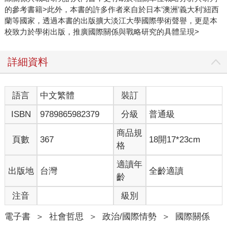
的參考書籍>此外，本書的許多作者來自於日本’澳洲’義大利’紐西
蘭等國家，透過本書的出版擴大淡江大學國際學術聲譽，更是本
校致力於學術出版，推廣國際關係與戰略研究的具體呈現>
詳細資料
語言
中文繁體
裝訂
ISBN
9789865982379
分級
普通級
商品規
頁數
367
18開17*23cm
格
適讀年
出版地
台灣
全齡適讀
齡
注音
級別
電子書
＞
社會哲思
＞
政治/國際情勢
＞
國際關係