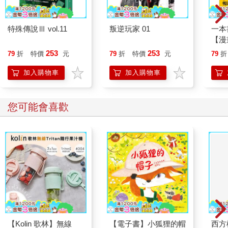
特殊傳說Ⅲ vol.11
叛逆玩家 01
一本
【漫
行動
253
253
79
折
特價
元
79
折
特價
元
79
折
開關
「行
加入購物車
加入購物車
學方
您可能會喜歡
【Kolin 歌林】無線
【電子書】小狐狸的帽
西方