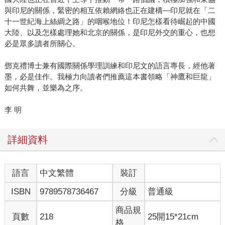
與印尼的關係，緊密的相互依賴網絡也正在建構—印尼就在「二
十一世紀海上絲綢之路」的咽喉地位！印尼怎樣看待崛起的中國
大陸、以及怎樣處理她和北京的關係，是印尼外交的重心，也想
必是眾多讀者所關心。
鄧克禮博士兼有國際關係學理訓練和印尼文的語言專長，經他著
墨，必是佳作。我極力向讀者們推薦這本書領略「神鷹和巨龍」
如何共舞，並樂為之序。
李 明
詳細資料
語言
中文繁體
裝訂
ISBN
9789578736467
分級
普通級
商品規
頁數
218
25開15*21cm
格