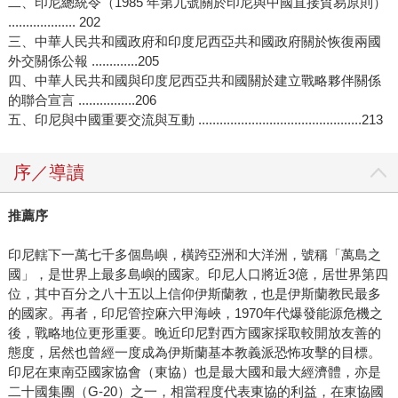
二、印尼總統令（1985 年第九號關於印尼與中國直接貿易原則）
................... 202
三、中華人民共和國政府和印度尼西亞共和國政府關於恢復兩國
外交關係公報 .............205
四、中華人民共和國與印度尼西亞共和國關於建立戰略夥伴關係
的聯合宣言 ................206
五、印尼與中國重要交流與互動 ..............................................213
序／導讀
推薦序
印尼轄下一萬七千多個島嶼，橫跨亞洲和大洋洲，號稱「萬島之
國」，是世界上最多島嶼的國家。印尼人口將近3億，居世界第四
位，其中百分之八十五以上信仰伊斯蘭教，也是伊斯蘭教民最多
的國家。再者，印尼管控麻六甲海峽，1970年代爆發能源危機之
後，戰略地位更形重要。晚近印尼對西方國家採取較開放友善的
態度，居然也曾經一度成為伊斯蘭基本教義派恐怖攻擊的目標。
印尼在東南亞國家協會（東協）也是最大國和最大經濟體，亦是
二十國集團（G-20）之一，相當程度代表東協的利益，在東協國