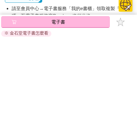
請至會員中心→電子書服務「我的e書櫃」領取複製『兌換
碼』至電子書服務商Readmoo進行兌換。
電子書
退換貨須知：
※ 金石堂電子書怎麼看
因版權保護，您在金石堂所購買的電子書僅能以金石堂專屬
的閱讀軟體開啟閱讀，無法以其他閱讀器或直接下載檔案。
依據「消費者保護法」第19條及行政院消費者保護處公告之
「通訊交易解除權合理例外情事適用準則」，非以有形媒介
提供之數位內容或一經提供即為完成之線上服務，經消費者
事先同意始提供。（如：電子書、電子雜誌、下載版軟體、
虛擬商品…等），
不受「網購服務需提供七日鑑賞期」的限
制
。為維護您的權益，建議您先使用「試閱」功能後再付款
購買。