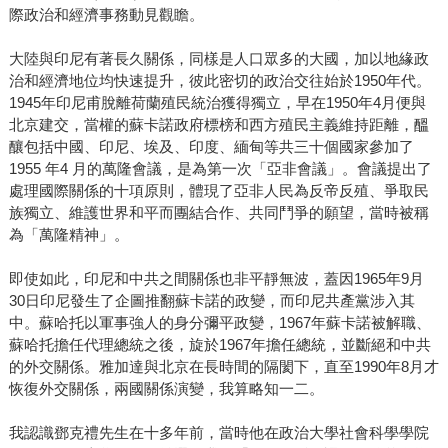
際政治和經濟事務動見觀瞻。
大陸與印尼有著長久關係，同樣是人口眾多的大國，加以地緣政
治和經濟地位均快速提升，彼此密切的政治交往始於1950年代。
1945年印尼甫脫離荷蘭殖民統治獲得獨立，早在1950年4月便與
北京建交，當權的蘇卡諾政府標榜和西方殖民主義維持距離，醞
釀包括中國、印尼、埃及、印度、緬甸等共三十個國家參加了
1955 年4 月的萬隆會議，是為第一次「亞非會議」。會議提出了
處理國際關係的十項原則，體現了亞非人民為反帝反殖、爭取民
族獨立、維護世界和平而團結合作、共同鬥爭的願望，當時被稱
為「萬隆精神」。
即使如此，印尼和中共之間關係也非平靜無波，蓋因1965年9月
30日印尼發生了企圖推翻蘇卡諾的政變，而印尼共產黨涉入其
中。蘇哈托以軍事強人的身分彌平政變，1967年蘇卡諾被解職、
蘇哈托擔任代理總統之後，旋於1967年擔任總統，並斷絕和中共
的外交關係。雅加達與北京在長時間的隔閡下，直至1990年8月才
恢復外交關係，兩國關係演變，我算略知一二。
我認識鄧克禮先生在十多年前，當時他在政治大學社會科學學院