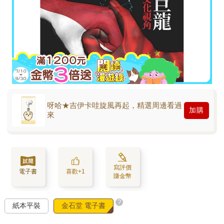
呀哈★吉伊卡哇旋風再起，精選周邊看過
加購
來
寫評價
電子書
喜歡+1
賺金幣
?
紙本平裝
金石堂 電子書