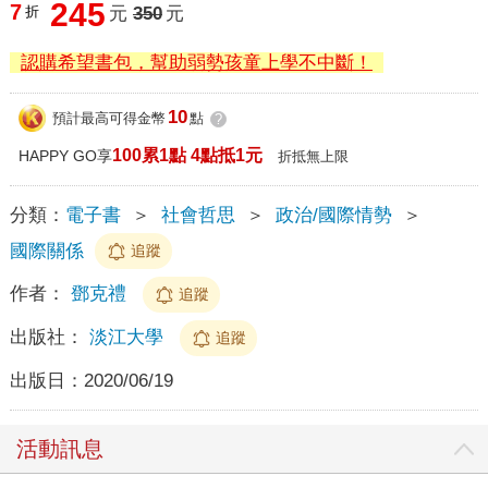
245
7
折
元
350
元
認購希望書包，幫助弱勢孩童上學不中斷！
10
預計最高可得金幣
點
?
100累1點 4點抵1元
HAPPY GO享
折抵無上限
分類：
電子書
＞
社會哲思
＞
政治/國際情勢
＞
國際關係
追蹤
作者：
鄧克禮
追蹤
出版社：
淡江大學
追蹤
出版日：
2020/06/19
活動訊息