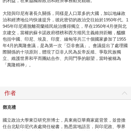
的利益，在東協國際政治和經濟事務動見觀瞻。
大陸與印尼有著長久關係，同樣是人口眾多的大國，加以地緣政
治和經濟地位均快速提升，彼此密切的政治交往始於1950年代。1
945年印尼甫脫離荷蘭殖民統治獲得獨立，早在1950年4月便與北
京建交，當權的蘇卡諾政府標榜和西方殖民主義維持距離，醞釀
包括中國、印尼、埃及、印度、緬甸等共三十個國家參加了1955
年4月的萬隆會議，是為第一次「亞非會議」。會議提出了處理國
際關係的十項原則，體現了亞非人民為反帝反殖、爭取民族獨
立、維護世界和平而團結合作、共同鬥爭的願望，當時被稱為
「萬隆精神」。
作者
鄧克禮
國立政治大學東亞研究所博士，具東南亞華裔家庭背景，並曾擔
任台北駐印尼代表處簡任秘書，熟悉當地語言，與印尼政、學界