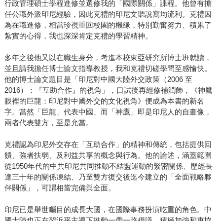
行政管理碩士學程進修並選修我的「國際關係」課程。他曾有擔
任公職外派印尼經驗，因此克禮的印尼文聽說寫均流利。克禮因
為在職進修，相當珍視重回校園的機緣，特別勤奮努力、積累了
紮實的心得，我也深深肯定克禮的學習精神。
多年之後他又以在職生身分，考進本校東亞研究所博士班就讀，
並且請我擔任博士論文指導教授，我和克禮切磋學問至感愉快。
他的博士論文題目是「印尼對中國大陸外交政策（2006 至
2016）：『互助合作』的視角」，口試後再經修補潤飾，《神鷹
眼裡的巨龍：印尼對中國外交的文化視角》便成為本書的新名
字。當然「巨龍」代表中國、而「神鷹」即是印尼人的自畫像，
兩者代表雙方，至是允當。
克禮認為印尼外交存在「互助合作」的精神和傳統，包括提供回
饋、強者扶弱、及利益共享的概念與行為。他的論述，涵蓋範圍
從1950年代的中共印尼共同推動不結盟運動的緊密關係、歷經長
達三十年的關係凍結、乃至雙方復交後迄今建立的「全面戰略夥
伴關係」，可謂相當完備與全面。
印尼已是舉世矚目的成長大國，在國際事務扮演吃重的角色。中
國大陸也正在習近平主導下推動一帶一路倡議，積極加強和東協