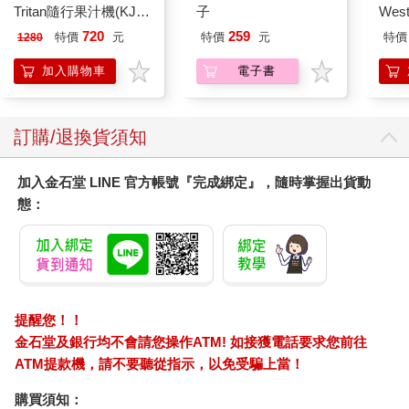
Tritan隨行果汁機(KJE-
子
Wes
MN502)
BD
720
259
特價
元
特價
元
特價
1280
加入購物車
電子書
訂購/退換貨須知
加入金石堂 LINE 官方帳號『完成綁定』，隨時掌握出貨動
態：
提醒您！！
金石堂及銀行均不會請您操作ATM! 如接獲電話要求您前往
ATM提款機，請不要聽從指示，以免受騙上當！
購買須知：