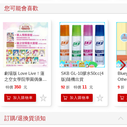
您可能會喜歡
劇場版 Love Live！蓮
SKB GL-10膠水50cc(4
Blue
之空女學院學園偶像俱
版)隨機出貨
Other
樂部 Bloom Garden
Stori
350
11
特價
元
92
折
特價
元
9
折
Party單人套票
Hoor
加入購物車
加入購物車
訂購/退換貨須知