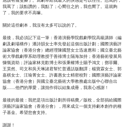
應該有幾隻腳了。寫劇本給我最大的快感是可以任性。想罵的，
我罵了；該點讚的，我點了；心嚮往之的，我也嚮了。這就夠
了，我的要求不高嘛。
關於這些劇本，我沒有太多可以說的了。
最後，我必須記下這一筆：香港演藝學院戲劇學院高級講師（編
劇及劇場構作）潘詩韻女士率先發起這個出版計劃；國際演藝評
論家協會（香港分會）總經理陳國慧女士迅速應和；國立臺北藝
術大學戲劇學系助理教授于善祿博士隔海加持；香港藝術發展局
慷慨資助；評論家林克歡博士和張秉權博士賜予鴻文；鄧菲爾、
王昊然、司文和吳天琳諸君幫忙普通話版翻譯；楊寶霖女士、郭
嘉棋女士、汪瑜菁女士、許書惠女士精密校對；國際演藝評論家
協會（香港分會）與國立臺北藝術大學教務處出版中心聯合出
版……他們的厚愛，讓拙作得以結集成冊，我衷心感謝！
最後的最後：我把是項出版計劃所得稿費／版稅，全部捐給國際
演藝評論家協會（香港分會），用來成立一個支持劇本創作的種
子基金。希望您會支持。
謝謝！