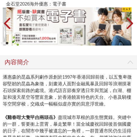
金石堂2026海外優惠：電子書
內容簡介
潘惠森的昆蟲系列劇作原創於1997年香港回歸前後，以五隻卑微
卻堅韌的昆蟲為象徵，刻畫港人面對金融風暴及回歸等浪潮摸著
石頭探索前路的處境。港式語言節奏穿透日常與荒誕，白湖、棚
架和漫天星空等豐富意象，於香港饒富特色的天台、小巷及騎樓
等空間穿梭，交織成一幅幅似虛亦實的寫意浮世繪。
《雞春咁大隻曱甴兩頭岳》
盡現城市草根的原生態實錄。夾縫中
的一群，誓要衝上雲霄，暴走繁華！當全城慶祝回歸後首個國慶
的日子，在鬧市中幾乎被遺忘的一角裡，一群普通市民仍生活得