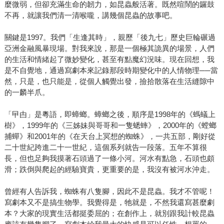
麼微弱，但卻充滿生命的韌力，如昆蟲般活著。既然喧鬧的鑼鼓
不再，就讓我們清一清喉嚨，講幾個昆蟲的故事吧。
關鍵是1997。我們「生逢其時」，親歷「後九七」歷史巨輪碾過
亞洲金融風暴現場。對我來說，那是一個極其詭異的場景，人們
的生活和情緒起了微妙變化，甚至有點魔幻況味。現在回想，我
是不自覺地，通過寫劇本來記錄那段時期變化中的人情物理──當
然，只是，也只能是，從個人觸覺出發，撿拾散落在生活縫隙中
的一麟半爪。
「曱甴」是粵語，即蟑螂。蟑螂之後，順序是1998年的《螞蟻上
樹》，1999年的《三姊妹與哥哥和一隻蟋蟀》，2000年的《螳螂
捕蟬》和2001年的《在天台上冥想的蜘蛛》，一共五部，剛好從
二十世紀跨進二十一世紀，這個系列就告一段落。五年不算很
長，但也足夠我摸著石頭過了一條小河。河水有點急，石頭也頗
滑；跌倒與爬起的經驗寶貴，更重要的是，我沒有被河水沖走。
曾經有人告訴我，蜘蛛有八隻腳，因此不是昆蟲。我才不管呢！
寫劇本又不是搞生物學。我覺得是，牠就是，不然我還寫甚麼劇
本？大家的現實生活都挺委屈的；在創作上，就別跟我計較昆蟲