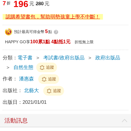
196
7
折
元
280
元
認購希望書包，幫助弱勢孩童上學不中斷！
5
預計最高可得金幣
點
?
100累1點 4點抵1元
HAPPY GO享
折抵無上限
分類：
電子書
＞
考試書/政府出版品
＞
政府出版品
＞
自然生態
追蹤
作者：
潘惠森
追蹤
出版社：
北藝大
追蹤
出版日：
2021/01/01
活動訊息