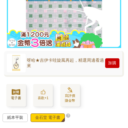
呀哈★吉伊卡哇旋風再起，精選周邊看過
加購
來
寫評價
電子書
喜歡+1
賺金幣
?
紙本平裝
金石堂 電子書