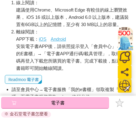
線上閱讀：
建議使用Chrome、Microsoft Edge 有較佳的線上瀏覽效
果， iOS 16 或以上版本，Android 6.0 以上版本，建議裝
置有6GB以上的記憶體，至少有 30 MB以上的容量。
離線閱讀：
APP下載：
iOS
Android
安裝電子書APP後，請依照提示登入「會員中心」→「我
的E書櫃」→「電子書APP通行碼/載具管理」，取得通行
碼再登入下載您所購買的電子書。完成下載後，點選任一
書籍即可開始離線閱讀。
請至會員中心→電子書服務「我的e書櫃」領取複製『兌換
碼』至電子書服務商Readmoo進行兌換。
電子書
退換貨須知：
※ 金石堂電子書怎麼看
因版權保護，您在金石堂所購買的電子書僅能以金石堂專屬
的閱讀軟體開啟閱讀，無法以其他閱讀器或直接下載檔案。
依據「消費者保護法」第19條及行政院消費者保護處公告之