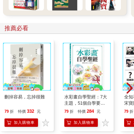
推薦必看
刪掉容易，忘掉很難
水彩畫自學聖經：7大
全知
主題，51個自學要
宋寶
點，一本最全面的水彩
日常
332
284
79
折
特價
元
79
折
特價
元
79
折
繪畫技巧寶典！
立得
加入購物車
加入購物車