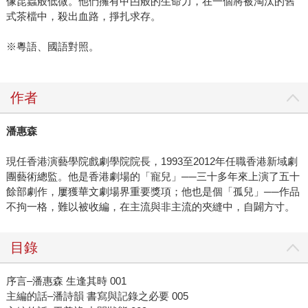
像昆蟲般低微。他們擁有曱甴般的生命力，在一個將被淘汰的舊
式茶檔中，殺出血路，掙扎求存。
※粵語、國語對照。
作者
潘惠森
現任香港演藝學院戲劇學院院長，1993至2012年任職香港新域劇
團藝術總監。他是香港劇場的「寵兒」──三十多年來上演了五十
餘部劇作，屢獲華文劇場界重要獎項；他也是個「孤兒」──作品
不拘一格，難以被收編，在主流與非主流的夾縫中，自闢方寸。
目錄
序言–潘惠森 生逢其時 001
主編的話–潘詩韻 書寫與記錄之必要 005