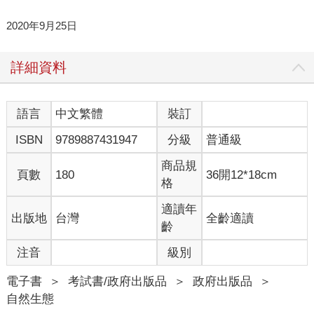
2020年9月25日
詳細資料
語言
中文繁體
裝訂
ISBN
9789887431947
分級
普通級
商品規
頁數
180
36開12*18cm
格
適讀年
出版地
台灣
全齡適讀
齡
注音
級別
電子書
＞
考試書/政府出版品
＞
政府出版品
＞
自然生態