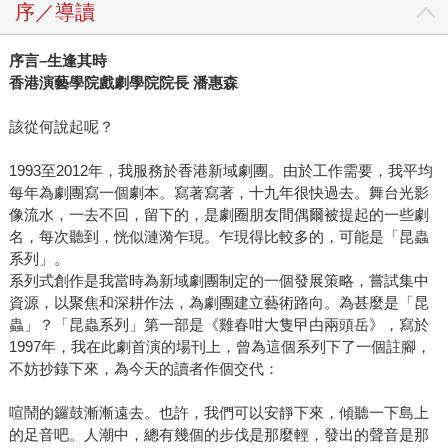
序／導讀
序言–生逢其時
香港演藝學院戲劇學院院長 潘惠森
該從何說起呢？
1993至2012年，我服務於香港新域劇團。由於工作需要，我平均
每年為劇團寫一個劇本。寫著寫著，十九年很快過去。舞台光影
像流水，一去不回，留下的，是劇圈朋友間偶爾被提起的一些劇
名，每次聽到，恍似漣漪乍現。乍現得比較多的，可能是「昆蟲
系列」。
系列式創作是我當時為新域劇團制定的一個發展策略，嘗試集中
資源，以聚焦和深耕作法，為劇團建立藝術路向。為甚麼是「昆
蟲」？「昆蟲系列」第一部是《雞春咁大隻曱甴兩頭岳》，寫於
1997年，我在此劇首演的場刊上，曾為這個系列下了一個註腳，
不妨抄錄下來，為今天的讀者作個交代：
喧鬧的鑼鼓漸漸遠去。也許，我們可以安靜下來，傾聽一下島上
的足音吧。人潮中，總有幾個的步伐是那麼輕，發出的聲音是那