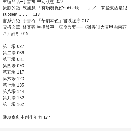
主編的話–于善祿 中間狀態 009
策劃的話–陳國慧 「有啲嘢係好subtle嘅……」／「有些東西是很
subtle的……」 013
書系介紹–于善祿 「華劇本色」書系總序 017
賞析文章–林克歡 重構敘事 獨發異響──《雞春咁大隻曱甴兩頭
岳》評析 019
第一場 027
第二場 068
第三場 081
第四場 093
第五場 117
第六場 123
第七場 135
第八場 144
第九場 152
第十場 162
潘惠森劇本創作年表 177