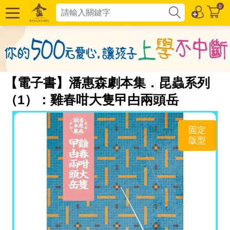
0
【電子書】潘惠森劇本集．昆蟲系列
（1）：雞春咁大隻曱甴兩頭岳
固定
版型