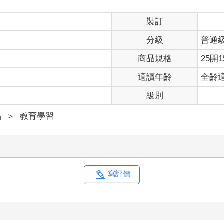
裝訂
分級
普通
商品規格
25開1
適讀年齡
全齡
級別
品
＞
教育學習
寫評價