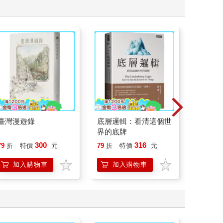
臺灣漫遊錄
底層邏輯：看清這個世
特殊傳說Ⅲ
界的底牌
300
316
79
折
特價
元
79
折
特價
元
79
折
加入購物車
加入購物車
加