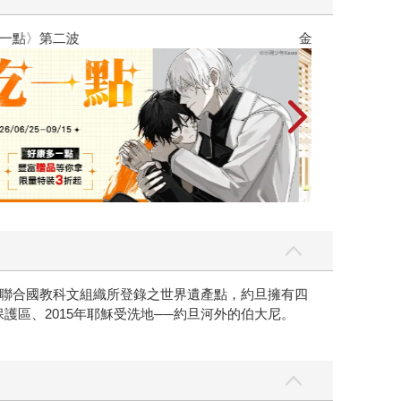
吃一點〉第二波
金石堂2026海
聯合國教科文組織所登錄之世界遺產點，約旦擁有四
保護區、2015年耶穌受洗地──約旦河外的伯大尼。