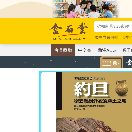
國中自修評量
東野
唯紅花綻放
奧德賽
會員獎勵
中文書
動漫ACG
親子