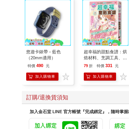
悠遊卡錶帶－藍色
超幸福的甜點食譜：烘
（20mm適用）
焙材料、烹調工具、可
愛配色【閃亮女孩6】
490
331
特價
元
79
折
特價
元
加入購物車
加入購物車
訂購/退換貨須知
加入金石堂 LINE 官方帳號『完成綁定』，隨時掌