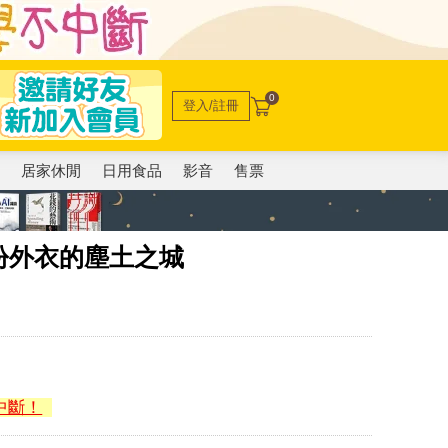
0
登入/註冊
電
居家休閒
日用食品
影音
售票
紛外衣的塵土之城
中斷！