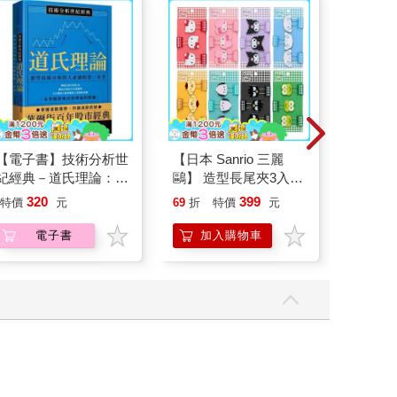
【電子書】技術分析世
【日本 Sanrio 三麗
「KinKi 
紀經典－道氏理論：想
鷗】 造型長尾夾3入組
Tour 2
學技術分析的人必備的
(8款可選) 凱蒂貓 Hello
ThanK
320
399
25
特價
元
69
折
特價
元
特價
第一本書
Kitty 庫洛米 布丁狗 酷
普通盤
企鵝
電子書
加入購物車
加