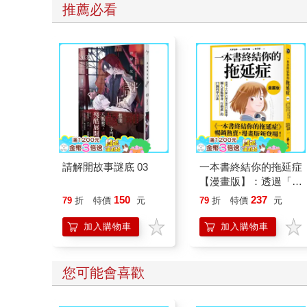
推薦必看
請解開故事謎底 03
一本書終結你的拖延症
【漫畫版】：透過「小
行動」打開大腦的行動
150
237
79
折
特價
元
79
折
特價
元
開關，懶人也能變身
「行動派」的37個科
加入購物車
加入購物車
學方法
您可能會喜歡