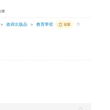
上限
＞
政府出版品
＞
教育學習
追蹤
?