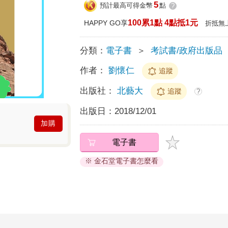
5
預計最高可得金幣
點
?
100累1點 4點抵1元
HAPPY GO享
折抵無
分類：
電子書
＞
考試書/政府出版品
作者：
劉懷仁
追蹤
出版社：
北藝大
追蹤
?
出版日：
2018/12/01
加購
電子書
※ 金石堂電子書怎麼看