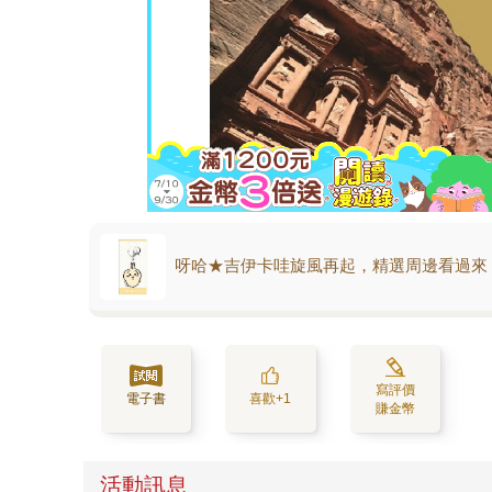
呀哈★吉伊卡哇旋風再起，精選周邊看過來
寫評價
電子書
喜歡+1
賺金幣
活動訊息