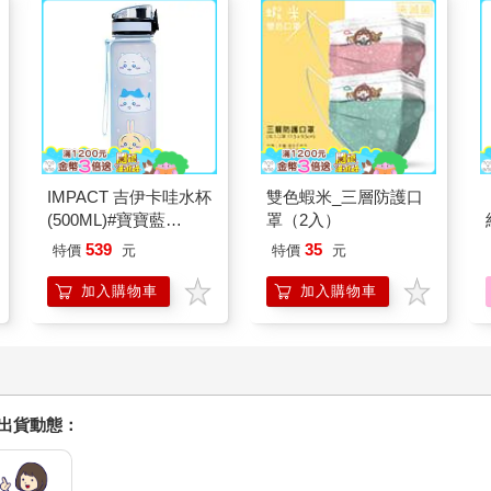
IMPACT 吉伊卡哇水杯
雙色蝦米_三層防護口
(500ML)#寶寶藍
罩（2入）
IMCHB01LB
539
35
特價
元
特價
元
加入購物車
加入購物車
握出貨動態：