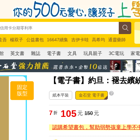
圭吾
楊双子
公益書包
16647續集
吉伊卡哇
高希均
通靈藥師
路邊攤新作
馬斯克
玩具總動員5
超慢跑
館
英文書
雜誌
電子書
文具
玩具親子
3C電玩
家
【電子書】約旦：褪去繽
固定
版型
?
紙本平裝
金石堂 電子書
105
7
折
元
150
元
認購希望書包，幫助弱勢孩童上學不