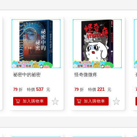
祕密中的祕密
怪奇微微疼
537
221
79
折
特價
元
79
折
特價
元
加入購物車
加入購物車