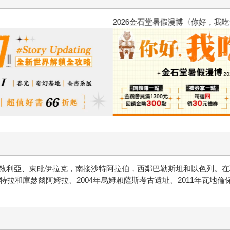
2026金石堂暑假漫博〈你好，我
敘利亞、東毗伊拉克，南接沙特阿拉伯，西鄰巴勒斯坦和以色列。在
特拉和庫瑟爾阿姆拉、2004年烏姆賴薩斯考古遺址、2011年瓦地倫