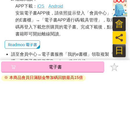
APP下載：
iOS
Android
安裝電子書APP後，請依照提示登入「會員中心」→「我
的E書櫃」→「電子書APP通行碼/載具管理」，取得通行
會
碼再登入下載您所購買的電子書。完成下載後，點選任一
書籍即可開始離線閱讀。
員
日
請至會員中心→電子書服務「我的e書櫃」領取複製『兌換
碼』至電子書服務商Readmoo進行兌換。
電子書
退換貨須知：
※ 本商品會員日滿額金幣加碼回饋最高15倍
因版權保護，您在金石堂所購買的電子書僅能以金石堂專屬
的閱讀軟體開啟閱讀，無法以其他閱讀器或直接下載檔案。
依據「消費者保護法」第19條及行政院消費者保護處公告之
「通訊交易解除權合理例外情事適用準則」，非以有形媒介
提供之數位內容或一經提供即為完成之線上服務，經消費者
事先同意始提供。（如：電子書、電子雜誌、下載版軟體、
虛擬商品…等），
不受「網購服務需提供七日鑑賞期」的限
制
。為維護您的權益，建議您先使用「試閱」功能後再付款