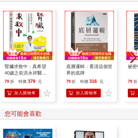
腎臟求救中：真希望
底層邏輯：看清這個世
祕密
40歲之前洪永祥醫師
界的底牌
就告訴我這些事
379
316
79
折
特價
元
79
折
特價
元
79
折
加入購物車
加入購物車
您可能會喜歡