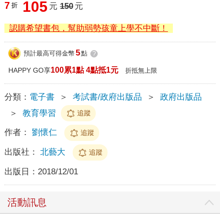
105
7
折
元
150
元
認購希望書包，幫助弱勢孩童上學不中斷！
5
預計最高可得金幣
點
?
100累1點 4點抵1元
HAPPY GO享
折抵無上限
分類：
電子書
＞
考試書/政府出版品
＞
政府出版品
＞
教育學習
追蹤
作者：
劉懷仁
追蹤
出版社：
北藝大
追蹤
出版日：
2018/12/01
活動訊息