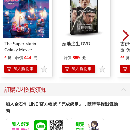
The Super Mario
絕地逃生 DVD
吉伊卡哇 
Galaxy Movie:
圈-
Peach`s Birthday
444
399
9
折
特價
元
特價
元
95
折
Surprise: The Super
Mario Galaxy Movie
加入購物車
加入購物車
Storybook
訂購/退換貨須知
加入金石堂 LINE 官方帳號『完成綁定』，隨時掌握出貨動
態：