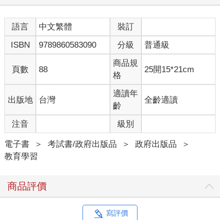
語言
中文繁體
裝訂
ISBN
9789860583090
分級
普通級
商品規
頁數
88
25開15*21cm
格
適讀年
出版地
台灣
全齡適讀
齡
注音
級別
電子書
＞
考試書/政府出版品
＞
政府出版品
＞
教育學習
商品評價
寫評價