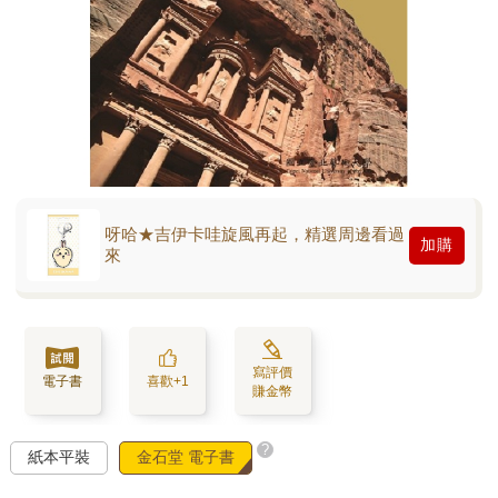
呀哈★吉伊卡哇旋風再起，精選周邊看過
加購
來
寫評價
電子書
喜歡+1
賺金幣
?
紙本平裝
金石堂 電子書