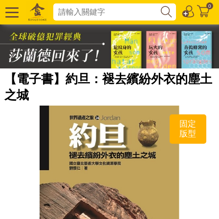
0
【電子書】約旦：褪去繽紛外衣的塵土
之城
固定
版型