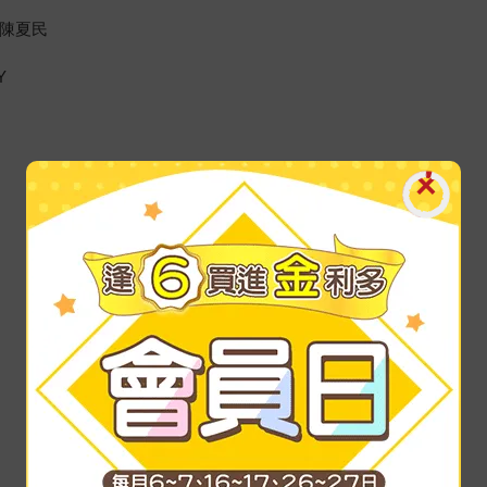
、陳夏民
Y