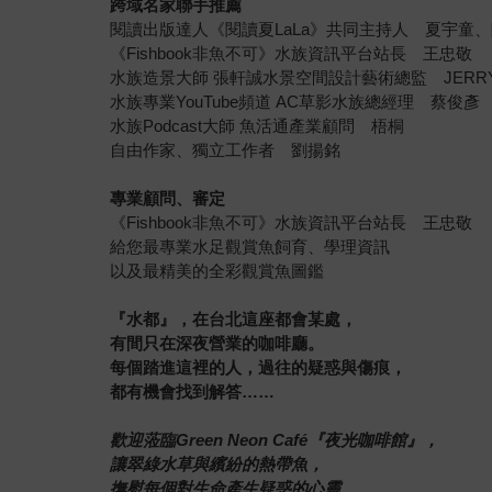
跨域名家聯手推薦
閱讀出版達人《閱讀夏LaLa》共同主持人 夏宇童
《Fishbook非魚不可》水族資訊平台站長 王忠敬
水族造景大師 張軒誠水景空間設計藝術總監 JERR
水族專業YouTube頻道 AC草影水族總經理 蔡俊彥
水族Podcast大師 魚活通產業顧問 梧桐
自由作家、獨立工作者 劉揚銘
專業顧問、審定
《Fishbook非魚不可》水族資訊平台站長 王忠敬
給您最專業水足觀賞魚飼育、學理資訊
以及最精美的全彩觀賞魚圖鑑
『水都』，在台北這座都會某處，
有間只在深夜營業的咖啡廳。
每個踏進這裡的人，過往的疑惑與傷痕，
都有機會找到解答……
歡迎蒞臨Green Neon Café『夜光咖啡館』，
讓翠綠水草與繽紛的熱帶魚，
撫慰每個對生命產生疑惑的心靈……