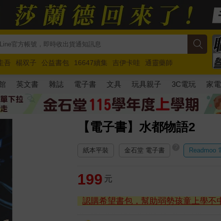
圭吾
楊双子
公益書包
16647續集
吉伊卡哇
通靈藥師
路邊攤新作
馬斯克
玩具總動員5
超慢跑
館
英文書
雜誌
電子書
文具
玩具親子
3C電玩
家
【電子書】水都物語2
?
紙本平裝
金石堂 電子書
Readmoo
199
元
認購希望書包，幫助弱勢孩童上學不