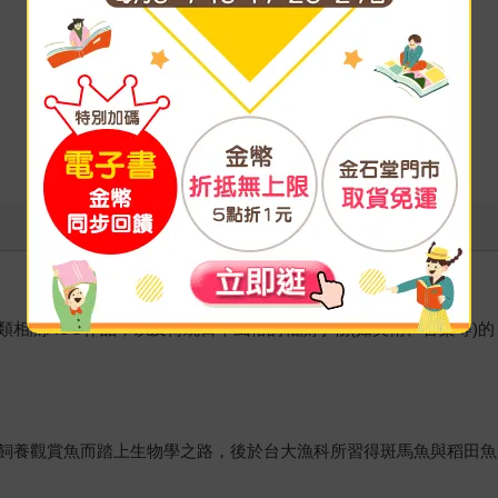
類相關ACG作品，以及傳統日本風格的相關事物(如美術、音樂等)
飼養觀賞魚而踏上生物學之路，後於台大漁科所習得斑馬魚與稻田魚