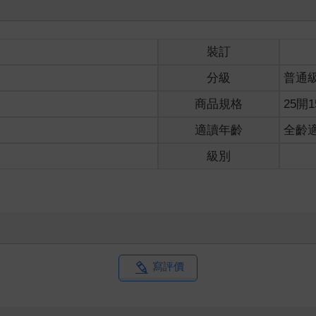
裝訂
分級
普通
商品規格
25開1
適讀年齡
全齡
級別
寫評價