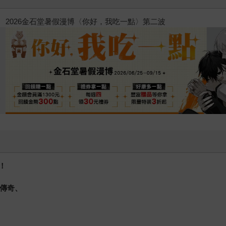
台灣角川2026漫畫博覽會
！
種傳奇、