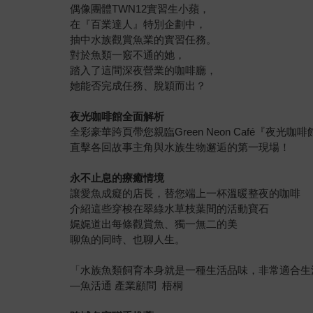
偶像團體TWN12實習生小蘋，
在『百業達人』特別企劃中，
抽中水族觀賞魚業的實習任務。
對於魚類一竅不通的她，
踏入了這間深夜營業的咖啡廳，
她能否完成任務、脫穎而出？
夜光咖啡館全面解析
全彩豪華跨頁帶您親臨Green Neon Café『夜光咖啡
直擊各回故事主角與水族生物邂逅的第一現場！
永不止息的療癒情境
讓愛魚成癡的店長，替您端上一杯溫暖整夜的咖啡
介紹這些穿梭在翠綠水草枝葉間的活動寶石
娓娓道出每條觀賞魚、獨一無二的美
聊魚的同時、也聊人生。
「水族魚類飼育本身就是一種生活品味，非常適合生
—魚活通 產業顧問 梧桐