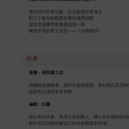
奇幻科幻作家伍薰，以水族愛好者身分
對三十餘年的觀賞魚嗜好感恩回饋
讓這部漫畫帶您重新認識一個
截然不同的夜之台北——《水都物語》
作者
漫畫：南部書之助
原網路漫畫繪者，喜好社會懸疑類、奇幻類以及恐怖
也請各位讀者多多指教！
編劇：伍薰
科幻奇幻作家、海穹文化創辦人。國小五年級時因為
創作形式回饋啟蒙自己的水族觀賞魚領域。