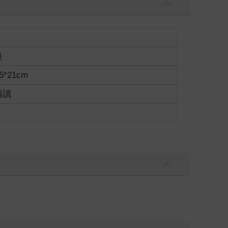
級
5*21cm
適讀