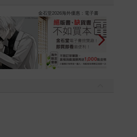
攻殼機動隊 (199