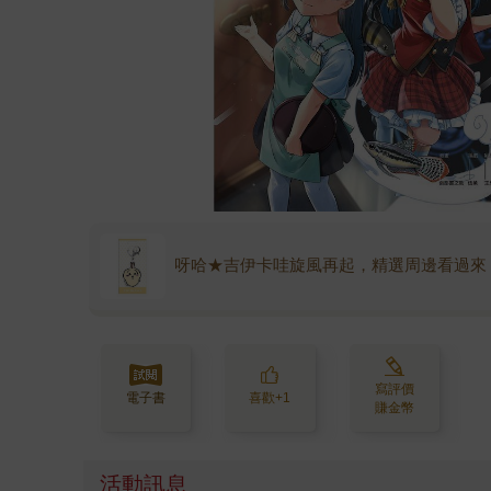
呀哈★吉伊卡哇旋風再起，精選周邊看過來
寫評價
電子書
喜歡+1
賺金幣
活動訊息