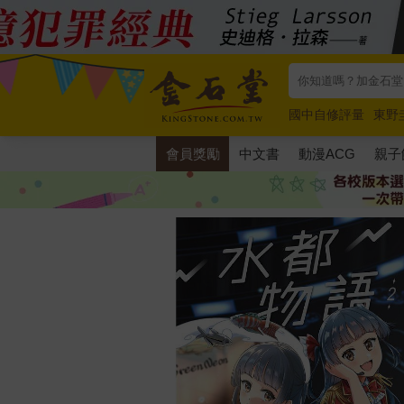
國中自修評量
東野
唯紅花綻放
奧德賽
會員獎勵
中文書
動漫ACG
親子