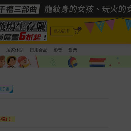
0
登入/註冊
電
居家休閒
日用食品
影音
售票
 電子書
中斷！