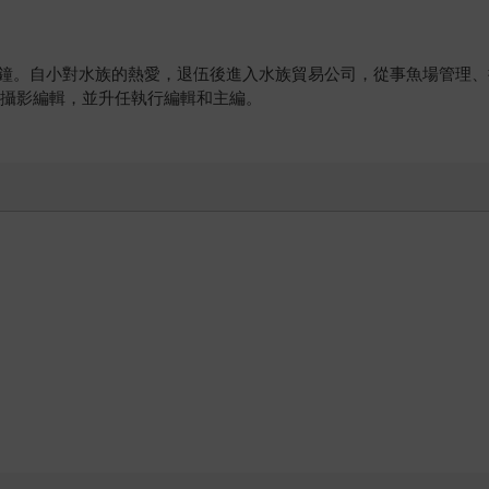
長兼撞鐘。自小對水族的熱愛，退伍後進入水族貿易公司，從事魚場管
）》攝影編輯，並升任執行編輯和主編。