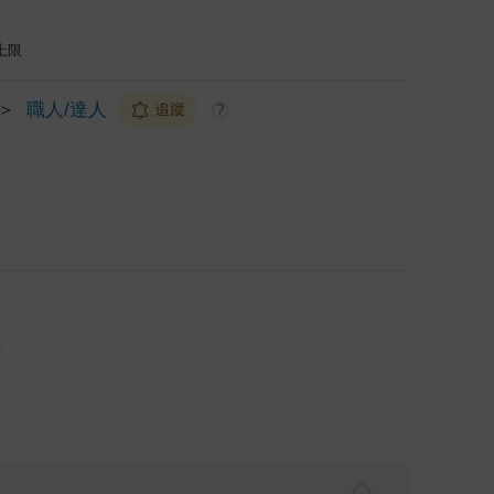
上限
＞
職人/達人
追蹤
?