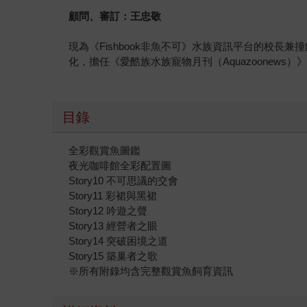
顧問、審訂：王忠敬
現為《Fishbook非魚不可》水族資訊平台的校
化，擔任《愛酷族水族寵物月刊（Aquazoonews
目錄
全彩觀賞魚圖鑑
夜光咖啡館全彩配置圖
Story10 不可思議的交會
Story11 彩裙與黑裙
Story12 吟遊之聲
Story13 經營者之眼
Story14 突破困境之道
Story15 築巢者之歌
※所有附錄均含完整觀賞魚飼育資訊