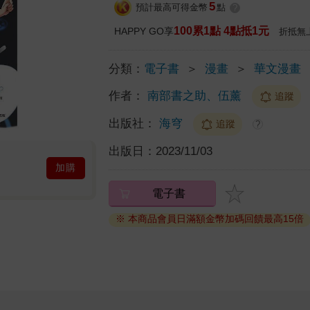
5
預計最高可得金幣
點
?
100累1點 4點抵1元
HAPPY GO享
折抵無
分類：
電子書
＞
漫畫
＞
華文漫畫
作者：
南部書之助、伍薰
追蹤
出版社：
海穹
追蹤
?
出版日：
2023/11/03
加購
電子書
※ 本商品會員日滿額金幣加碼回饋最高15倍