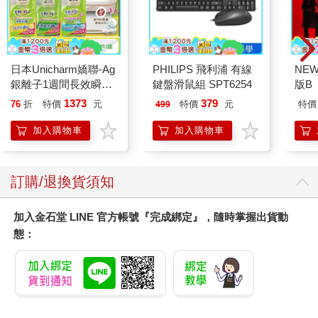
日本Unicharm嬌聯-Ag
PHILIPS 飛利浦 有線
NEW
銀離子1週間長效瞬吸
鍵盤滑鼠組 SPT6254
版B
乾爽寵物消臭大師貓尿
1373
379
76
折
特價
元
特價
元
特價
499
墊20片/袋(大容量吸水
防滲漏貓尿布/可觀察
加入購物車
加入購物車
尿色貓潔墊補充包/本
品不含貓砂盆)
訂購/退換貨須知
加入金石堂 LINE 官方帳號『完成綁定』，隨時掌握出貨動
態：