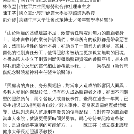
林依瑩│伯拉罕共生照顧勞動合作社理事主席
陳正芬│國立臺北護理健康大學長期照護系教授
劉介修│英國牛津大學社會政策博士／老年醫學專科醫師
「由於照顧的基礎建設不足，致使責任轉嫁到無力的照顧者身
上。這本書收錄的案例告訴我們，並非所有的殺戮都是帶著惡意
的，然而結構性的脆弱本身，卻助長了一個暴力的世界。甚且，
僵化的性別責任分工，使得照顧者被鎖進更加孤立無助的困境。
本書為國人樹立了刑責判斷與盤點照顧資源的參照座標，是本值
得我們虛心反思的當代楢山節考啟示錄。」——吳易澄（新竹馬
偕紀念醫院精神科主任暨主治醫師）
「照顧者的責任、身分與經驗，對當事人造成的影響因人而異，
多數人受到的衝擊較低，但有些人成為照顧者之後，卻因不同類
型的照顧負荷，而引發殺人或自殺事件。臺灣在過去十年間，已
發生超過139起照顧者自殺／殺人事件。案發家庭需經歷媒體報
導、法院判決與入監服刑等漫長的傷痛歷程，而對倖存的照顧者
當事人來說，敘說更需要時間與勇氣。耐心等待並記錄這些敘
說，是避免憾事重演的可能解方。」——陳正芬（國立臺北護理
健康大學長期照護系教授）