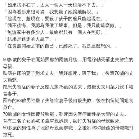
「如果我不在了，太太一個人一天也活不下去。」
「因為看起來很可憐，我想殺了她讓她解脫。」
「趁現在、趁現在，要殺了孩子的爸只能趁現在。」
「我不後悔。我認為我做了壞事。但是，我只能這麼做。」
「無論家中有多少人，最終都只有一個人在照顧。」
「結果是逃走的人贏了。」
「在長照開始之前的自己，已經死了。我是這麼想的。」
50多歲的兒子在開始照顧的兩個月後，用電線勒死罹患失智症的
母親。
臥病在床的妻子懇求丈夫「我好想死，殺了我」，後遭70歲的丈
夫勒斃。
罹患失智症的妻子反覆咒罵75歲的丈夫，最後丈夫用菜刀親手殺
害妻子。
罹癌的83歲男性殺了失智症妻子後自殺失敗，後在拘留期間絕食
身亡。
70餘歲的女性因疲於照顧，勒死因失智症而性格大變的丈夫。
育有三名子女的40多歲單親媽媽，毆打失智症的母親致死。
50多歲的男性為了照顧母親而辭職，之後卻將80餘歲的母親毆打
致死。