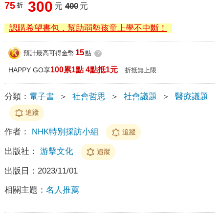
300
75
折
元
400
元
認購希望書包，幫助弱勢孩童上學不中斷！
15
預計最高可得金幣
點
?
100累1點 4點抵1元
HAPPY GO享
折抵無上限
分類：
電子書
＞
社會哲思
＞
社會議題
＞
醫療議題
追蹤
作者：
NHK特別採訪小組
追蹤
出版社：
游擊文化
追蹤
出版日：
2023/11/01
相關主題：
名人推薦