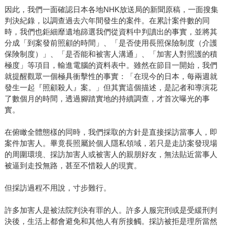
因此，我們一面確認日本各地NHK放送局的新聞原稿，一面搜集
判決紀錄，以調查過去六年間發生的案件。在累計案件數的同
時，我們也鉅細靡遺地篩選我們從資料中判讀出的事實，並將其
分成「到案發前照顧的時間」、「是否使用長照保險制度（介護
保険制度）」、「是否能和被害人溝通」、「加害人對照護的積
極度」等項目，輸進電腦的資料表中。雖然在節目一開始，我們
就提醒觀眾一個極具衝擊性的事實：「在現今的日本，每兩週就
發生一起『照顧殺人』案。」但其實這個描述，是記者和導演花
了數個月的時間，透過腳踏實地的持續調查，才首次曝光的事
實。
在俯瞰全體態樣的同時，我們採取的方針是直接採訪當事人，即
案件加害人。畢竟長照屬於個人隱私領域，若只是走訪案發現場
的周圍環境、採訪加害人或被害人的親朋好友，無法貼近當事人
被逼到走投無路，甚至不惜殺人的現實。
但採訪過程不用說，寸步難行。
許多加害人是被法院判決有罪的人。許多人服完刑或是受緩刑判
決後，生活上都會避免和其他人有所接觸。採訪被拒是理所當然