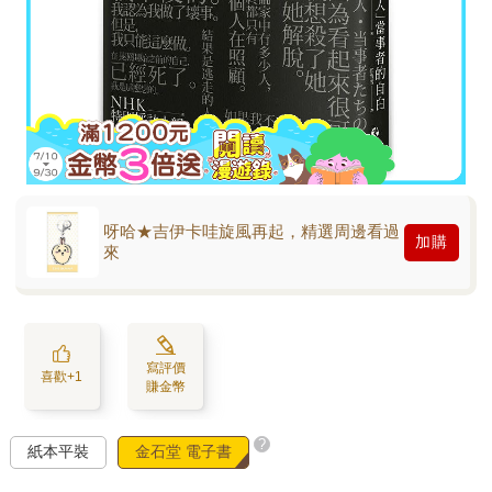
呀哈★吉伊卡哇旋風再起，精選周邊看過
加購
來
寫評價
喜歡+1
賺金幣
?
紙本平裝
金石堂 電子書