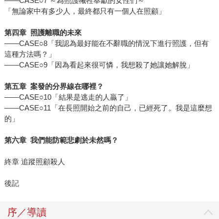
——CASE○7 ～為照護犧牲奉獻的女性們～
「無論家中有多少人，最終都只有一個人在照顧」
第四章 照護離職的未來
——CASE○8「我認為最好能在不辭職的情況下進行照護，但有
這種方法嗎？」
——CASE○9「因為看起來很可憐，我想殺了她讓她解脫」
第五章 案發的分界線在哪裡？
——CASE○10「結果是逃走的人贏了」
——CASE○11「在長照開始之前的自己，已經死了。我是這麼想
的」
第六章 我們能防範悲劇於未然嗎？
終章 追蹤照顧殺人
後記
序／導讀