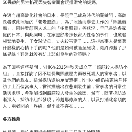
50幾歲的男性掐死因失智症而會玩排泄物的媽媽。
在邁向超高齡化社會的日本，長照早已成為時代的關鍵詞，高齡
長者彼此照顧的「老老照顧」、為了照護而辭去工作的「照護離
職」、同時看顧兩人以上的「多重照顧」等狀況，早已是許多家
庭的日常。與此同時，在家照顧者抹殺家人性命的事件，也愈發
頻繁地發生。子女弒父母、丈夫殺害妻子……這些當事人是懷著
什麼樣的心情下手的呢？他們是如何被逼至絕境，最終跨越了那
條界線？難道就沒有防止悲劇發生的對策嗎？
為了回答這些疑問，NHK在2015年秋天成立了「照顧殺人採訪小
組」，直接採訪了因不堪長期照護壓力而殺死親人的當事者，以
及他們的親友。雖然採訪邀約屢屢遭拒，NHK小組仍挨家挨戶拜
訪了上百位當事人，嘗試描繪出在悲劇發生前，當事者的日常生
活與處境，希望能找到照顧殺人發生的原因。然而，隨著採訪逐
漸深入，採訪小組卻發現，跨越那條線的人，以及打消此念頭的
人，兩者間的「界線」似乎並不存在……。
各方推薦
吳易澄｜新竹馬偕紀念醫院精神科主任暨主治醫師