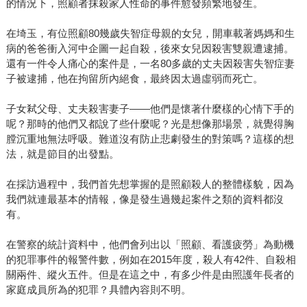
的情況下，照顧者抹殺家人性命的事件愈發頻繁地發生。
在埼玉，有位照顧80幾歲失智症母親的女兒，開車載著媽媽和生
病的爸爸衝入河中企圖一起自殺，後來女兒因殺害雙親遭逮捕。
還有一件令人痛心的案件是，一名80多歲的丈夫因殺害失智症妻
子被逮捕，他在拘留所內絕食，最終因太過虛弱而死亡。
子女弒父母、丈夫殺害妻子——他們是懷著什麼樣的心情下手的
呢？那時的他們又都說了些什麼呢？光是想像那場景，就覺得胸
膛沉重地無法呼吸。難道沒有防止悲劇發生的對策嗎？這樣的想
法，就是節目的出發點。
在採訪過程中，我們首先想掌握的是照顧殺人的整體樣貌，因為
我們就連最基本的情報，像是發生過幾起案件之類的資料都沒
有。
在警察的統計資料中，他們會列出以「照顧、看護疲勞」為動機
的犯罪事件的報警件數，例如在2015年度，殺人有42件、自殺相
關兩件、縱火五件。但是在這之中，有多少件是由照護年長者的
家庭成員所為的犯罪？具體內容則不明。