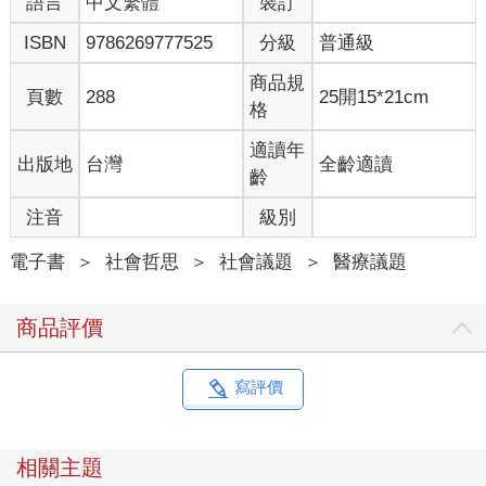
語言
中文繁體
裝訂
ISBN
9786269777525
分級
普通級
商品規
頁數
288
25開15*21cm
格
適讀年
出版地
台灣
全齡適讀
齡
注音
級別
電子書
＞
社會哲思
＞
社會議題
＞
醫療議題
商品評價
寫評價
相關主題