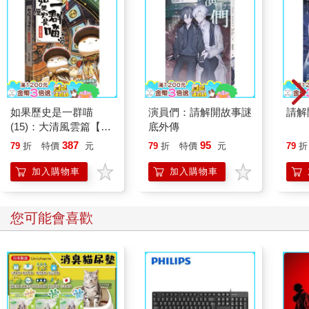
如果歷史是一群喵
演員們：請解開故事謎
請解
(15)：大清風雲篇【萌
底外傳
貓漫畫學歷史】
387
95
79
折
特價
元
79
折
特價
元
79
折
加入購物車
加入購物車
您可能會喜歡