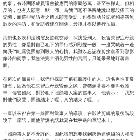
的事，有時團隊成員還會被應門的家屬怒罵，甚至被攆走。但相
反的，也有人願意一點一滴、為我們毫不保留地說出那段痛苦的
記憶，而這些受訪者之所以願意受訪，也得歸功於記者和導演無
數次的拜訪，和受訪者建立關係，最後才得以進行拍攝。
我們也多次和法務省及監獄交涉，採訪受刑人。殺害失智症母親
的男性，像是對自己犯下的罪行感到戰慄一般，一邊哭喊著一邊
向我們吐露從照顧到殺人的心情。我難以忘記在剪接室看到那影
像時的衝擊，我無法完全消化男性的言詞，只能呆呆地盯著畫
面。
在這次的節目中，我們也採訪了還在照護中的人。這名男性非常
後悔，因為他在失智症母親昏倒之際，曾猶豫著要不要叫救護
車。儘管如此，對於犯下照顧殺人案的當事人，他表示：「我想
對他們說聲，照護結束了喔，真的結束了喔。」
一直以來都在第一線面對當事人的導演，在影片剪輯的最後階段
說了一席話，而他所說的話就寫在我手邊的筆記本上。
「照顧殺人是不允許的。因此我們想要找到跨過這條線的人和沒