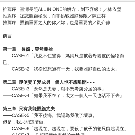
推薦序 臺灣長照ALL IN ONE的解方，刻不容緩！／林依瑩
推薦序 認識照顧極限，而非挑戰照顧極限／陳正芬
推薦序 照顧重要之人的你／妳，也是重要的／劉介修
前言
第一章 長照，突然開始
——CASE○1「我忍不住覺得，媽媽只是披著母親皮的怪物而
已」
——CASE○2「我從沒想過有一天，我要照顧自己的太太」
第二章 即使妻子變成另一個人也不想離開⋯⋯
——CASE○3「既然是夫妻，就不想考慮分居的事」
——CASE○4「如果我不在了，太太一個人一天也活不下去」
第三章 只有我能照顧丈夫
——CASE○5「我不後悔。我認為我做了壞事。
但是，我只能這麼做」
——CASE○6「趁現在、趁現在，要殺了孩子的爸只能趁現在」