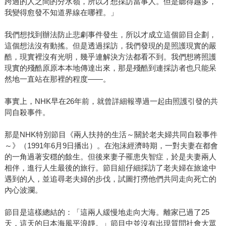
跨過的人之間的分水嶺，所以才想採訪當事人。但是聽得越多，
我變得愈發不知道界線在哪裡。」
我們想找到辦法防止悲劇事件發生，所以才成立這個節目企劃，
這個想法沒有動搖。但是透過採訪，我們發現的是照護現實的嚴
酷，現實裡沒有光明，幾乎連解決方法都看不到。我們想將照護
現實的殘酷原原本本地傳達出來，那是殘酷到連採訪者也只能呆
然地一直站在那裡的程度——。
事實上，NHK早在26年前，就曾詳細報導過一起由照護引發的共
同自殺事件。
那是NHK特別節目《兩人扶持的生活～關於老夫婦共同自殺事件
～》（1991年6月9日播出）。在泡沫經濟時期，一對夫妻在都會
的一角過著安穩的餘生。但後來妻子罹患失智症，於是夫妻兩人
相伴，進行人生最後的旅行。節目組仔細採訪了老夫婦在旅途中
遇到的人，並追尋老夫婦的步伐，試圖打撈他們共同走向死亡的
內心波瀾。
節目是這樣總結的：「這兩人緩慢地走向大海。離家已過了25
天，這天的日本海風平浪靜。」節目中並沒有出現質問社會大眾