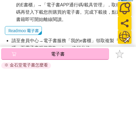
的E書櫃」→「電子書APP通行碼/載具管理」，取得通行
碼再登入下載您所購買的電子書。完成下載後，點選任一
書籍即可開始離線閱讀。
請至會員中心→電子書服務「我的e書櫃」領取複製『兌換
碼』至電子書服務商Readmoo進行兌換。
電子書
退換貨須知：
※ 金石堂電子書怎麼看
因版權保護，您在金石堂所購買的電子書僅能以金石堂專屬
的閱讀軟體開啟閱讀，無法以其他閱讀器或直接下載檔案。
依據「消費者保護法」第19條及行政院消費者保護處公告之
「通訊交易解除權合理例外情事適用準則」，非以有形媒介
提供之數位內容或一經提供即為完成之線上服務，經消費者
事先同意始提供。（如：電子書、電子雜誌、下載版軟體、
虛擬商品…等），
不受「網購服務需提供七日鑑賞期」的限
制
。為維護您的權益，建議您先使用「試閱」功能後再付款
購買。