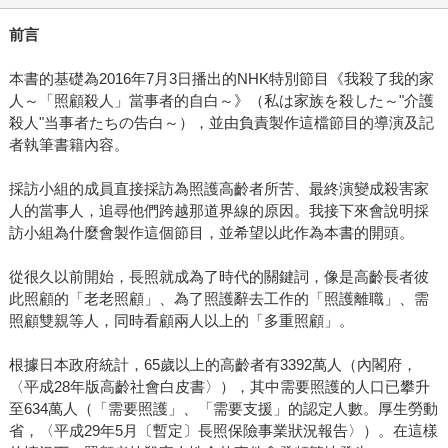
前言
本書的基礎為2016年7月3日播出的NHK特別節目《我殺了我的家
人～「照顧殺人」當事者的自白～》（私は家族を殺した～"介護
殺人"当事者たちの告白～），並由負責製作這檔節目的導演及記
者執筆書籍內容。
採訪小組的成員直接採訪為照護高齡者所苦、最終演變成殺害家
人的當事人，追尋他們跨越那道界線的原因。我接下來會說明採
訪小組為什麼會製作這個節目，並希望以此作為本書的開頭。
從很久以前開始，長照就成為了時代的關鍵詞，像是高齡長者彼
此照顧的「老老照顧」、為了照護辭去工作的「照護離職」、需
照顧雙親等人，同時看顧兩人以上的「多重照顧」。
根據日本政府統計，65歲以上的高齡者有3392萬人（內閣府，
〈平成28年版高齡社會白皮書〉），其中需要照護的人口已攀升
至634萬人（「需要照護」、「需要支援」的認定人數。厚生勞動
省，〈平成29年5月〔暫定〕長照保險事業狀況報告〉）。在這樣