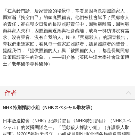
「在高齡門診、居家醫療的場景中，常看見因為長期照顧家人，
而漸漸『掏空自己』的家庭照顧者。他們被社會賦予了照顧家人
的責任，卻在朝夕日常的長期照顧責任中，因照顧離職，因照顧
而與家人失和，因照顧而逐漸與社會疏離，成為一群彷彿沒有需
求、沒有聲音、沒有自我的人。NHK『照顧殺人』的調查報告，
帶我們走進家庭，看見每一個家庭照顧者，聽見照顧者的聲音，
提醒我們，『提供照顧的人』與『被照顧的人』，都是長期照顧
政策應該關注的對象。」——劉介修（英國牛津大學社會政策博
士／老年醫學專科醫師）
作者
NHK
特別採訪小組（
NHK
スペシャル取材班）
日本放送協會（NHK）紀錄片節目《NHK特別節目》（NHKスペ
シャル）的製播團隊之一。「照顧殺人採訪小組」（介護殺人取
材班）於2015年秋天成立，小組成員與NHK全國各局處負責相關