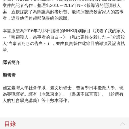
案件的記者合作，整理出2010～2015年NHK報導過的照護殺人
案，直接採訪了為照護高齡者所苦、最終演變成殺害家人的當事
者，追尋他們跨越那條界線的原因。
本書原型為2016年7月3日播出的NHK特別節目《我殺了我的家人
～「照顧殺人」當事者的自白～》（私は家族を殺した～"介護殺
人"当事者たちの告白～），並由負責製作此節目的導演及記者執
筆。
譯者簡介
顏雪雪
國立臺灣大學社會學系、臺文所碩士，曾留學日本慶應大學。現
為專職譯者。譯有《老派東京》、《書店不屈宣言》、《給所有
人的社會學史講義》等十數本譯作。
目錄