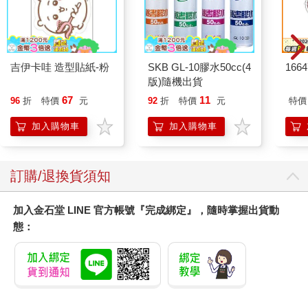
吉伊卡哇 造型貼紙-粉
SKB GL-10膠水50cc(4
166
版)隨機出貨
67
11
96
折
特價
元
92
折
特價
元
特價
加入購物車
加入購物車
訂購/退換貨須知
加入金石堂 LINE 官方帳號『完成綁定』，隨時掌握出貨動
態：