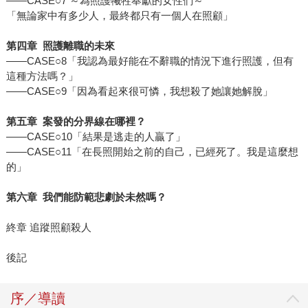
——CASE○7 ～為照護犧牲奉獻的女性們～
「無論家中有多少人，最終都只有一個人在照顧」
第四章 照護離職的未來
——CASE○8「我認為最好能在不辭職的情況下進行照護，但有
這種方法嗎？」
——CASE○9「因為看起來很可憐，我想殺了她讓她解脫」
第五章 案發的分界線在哪裡？
——CASE○10「結果是逃走的人贏了」
——CASE○11「在長照開始之前的自己，已經死了。我是這麼想
的」
第六章 我們能防範悲劇於未然嗎？
終章 追蹤照顧殺人
後記
序／導讀