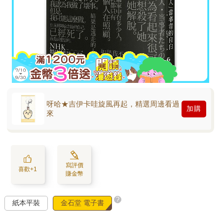
呀哈★吉伊卡哇旋風再起，精選周邊看過
加購
來
寫評價
喜歡+1
賺金幣
?
紙本平裝
金石堂 電子書