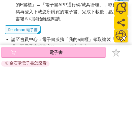
的E書櫃」→「電子書APP通行碼/載具管理」，取得通行
碼再登入下載您所購買的電子書。完成下載後，點選任一
書籍即可開始離線閱讀。
請至會員中心→電子書服務「我的e書櫃」領取複製『兌換
碼』至電子書服務商Readmoo進行兌換。
電子書
退換貨須知：
※ 金石堂電子書怎麼看
因版權保護，您在金石堂所購買的電子書僅能以金石堂專屬
的閱讀軟體開啟閱讀，無法以其他閱讀器或直接下載檔案。
依據「消費者保護法」第19條及行政院消費者保護處公告之
「通訊交易解除權合理例外情事適用準則」，非以有形媒介
提供之數位內容或一經提供即為完成之線上服務，經消費者
事先同意始提供。（如：電子書、電子雜誌、下載版軟體、
虛擬商品…等），
不受「網購服務需提供七日鑑賞期」的限
制
。為維護您的權益，建議您先使用「試閱」功能後再付款
購買。