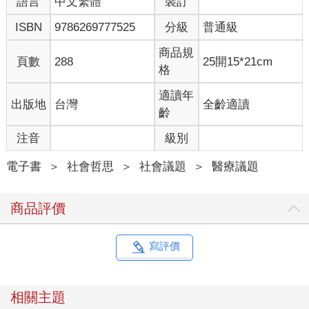
語言
中文繁體
裝訂
ISBN
9786269777525
分級
普通級
商品規
頁數
288
25開15*21cm
格
適讀年
出版地
台灣
全齡適讀
齡
注音
級別
電子書
＞
社會哲思
＞
社會議題
＞
醫療議題
商品評價
寫評價
相關主題