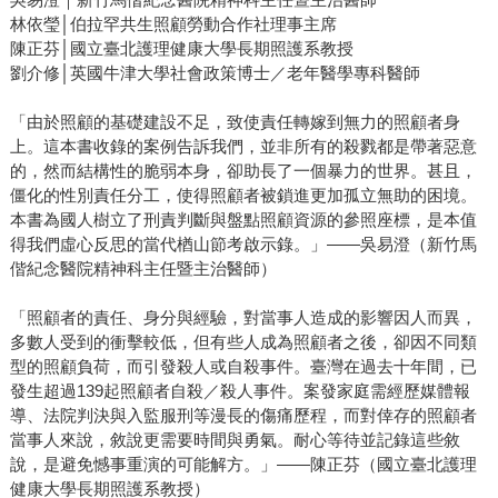
林依瑩│伯拉罕共生照顧勞動合作社理事主席
陳正芬│國立臺北護理健康大學長期照護系教授
劉介修│英國牛津大學社會政策博士／老年醫學專科醫師
「由於照顧的基礎建設不足，致使責任轉嫁到無力的照顧者身
上。這本書收錄的案例告訴我們，並非所有的殺戮都是帶著惡意
的，然而結構性的脆弱本身，卻助長了一個暴力的世界。甚且，
僵化的性別責任分工，使得照顧者被鎖進更加孤立無助的困境。
本書為國人樹立了刑責判斷與盤點照顧資源的參照座標，是本值
得我們虛心反思的當代楢山節考啟示錄。」——吳易澄（新竹馬
偕紀念醫院精神科主任暨主治醫師）
「照顧者的責任、身分與經驗，對當事人造成的影響因人而異，
多數人受到的衝擊較低，但有些人成為照顧者之後，卻因不同類
型的照顧負荷，而引發殺人或自殺事件。臺灣在過去十年間，已
發生超過139起照顧者自殺／殺人事件。案發家庭需經歷媒體報
導、法院判決與入監服刑等漫長的傷痛歷程，而對倖存的照顧者
當事人來說，敘說更需要時間與勇氣。耐心等待並記錄這些敘
說，是避免憾事重演的可能解方。」——陳正芬（國立臺北護理
健康大學長期照護系教授）