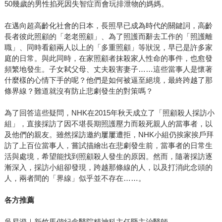
50幾歲的男性掐死因失智症而會玩排泄物的媽媽。
在邁向超高齡化社會的日本，長照早已成為時代的關鍵詞，高齡
長者彼此照顧的「老老照顧」、為了照護而辭去工作的「照護離
職」、同時看顧兩人以上的「多重照顧」等狀況，早已是許多家
庭的日常。與此同時，在家照顧者抹殺家人性命的事件，也愈發
頻繁地發生。子女弒父母、丈夫殺害妻子……這些當事人是懷著
什麼樣的心情下手的呢？他們是如何被逼至絕境，最終跨越了那
條界線？難道就沒有防止悲劇發生的對策嗎？
為了回答這些疑問，NHK在2015年秋天成立了「照顧殺人採訪小
組」，直接採訪了因不堪長期照護壓力而殺死親人的當事者，以
及他們的親友。雖然採訪邀約屢屢遭拒，NHK小組仍挨家挨戶拜
訪了上百位當事人，嘗試描繪出在悲劇發生前，當事者的日常生
活與處境，希望能找到照顧殺人發生的原因。然而，隨著採訪逐
漸深入，採訪小組卻發現，跨越那條線的人，以及打消此念頭的
人，兩者間的「界線」似乎並不存在……。
各方推薦
吳易澄｜新竹馬偕紀念醫院精神科主任暨主治醫師