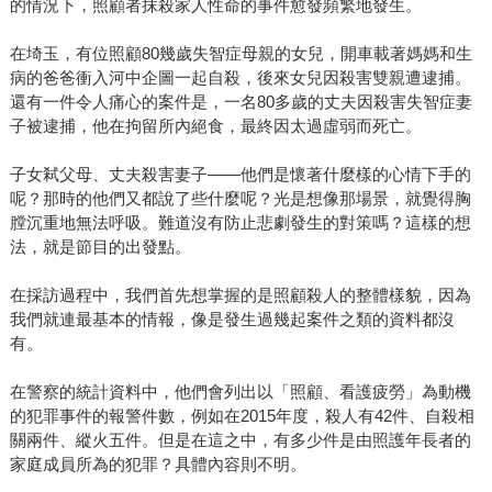
的情況下，照顧者抹殺家人性命的事件愈發頻繁地發生。
在埼玉，有位照顧80幾歲失智症母親的女兒，開車載著媽媽和生
病的爸爸衝入河中企圖一起自殺，後來女兒因殺害雙親遭逮捕。
還有一件令人痛心的案件是，一名80多歲的丈夫因殺害失智症妻
子被逮捕，他在拘留所內絕食，最終因太過虛弱而死亡。
子女弒父母、丈夫殺害妻子——他們是懷著什麼樣的心情下手的
呢？那時的他們又都說了些什麼呢？光是想像那場景，就覺得胸
膛沉重地無法呼吸。難道沒有防止悲劇發生的對策嗎？這樣的想
法，就是節目的出發點。
在採訪過程中，我們首先想掌握的是照顧殺人的整體樣貌，因為
我們就連最基本的情報，像是發生過幾起案件之類的資料都沒
有。
在警察的統計資料中，他們會列出以「照顧、看護疲勞」為動機
的犯罪事件的報警件數，例如在2015年度，殺人有42件、自殺相
關兩件、縱火五件。但是在這之中，有多少件是由照護年長者的
家庭成員所為的犯罪？具體內容則不明。