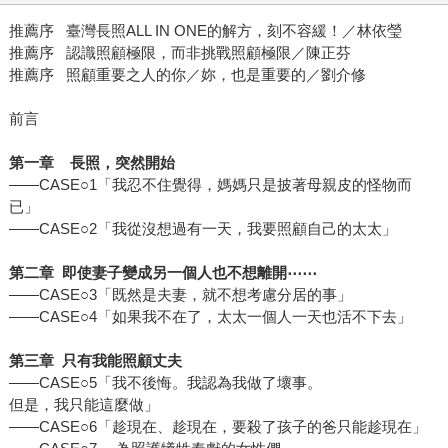
推薦序 臺灣長照ALL IN ONE的解方，刻不容緩！／林依瑩
推薦序 認識照顧極限，而非挑戰照顧極限／陳正芬
推薦序 照顧重要之人的你／妳，也是重要的／劉介修
前言
第一章 長照，突然開始
——CASE○1「我忍不住覺得，媽媽只是披著母親皮的怪物而
已」
——CASE○2「我從沒想過有一天，我要照顧自己的太太」
第二章 即使妻子變成另一個人也不想離開⋯⋯
——CASE○3「既然是夫妻，就不想考慮分居的事」
——CASE○4「如果我不在了，太太一個人一天也活不下去」
第三章 只有我能照顧丈夫
——CASE○5「我不後悔。我認為我做了壞事。
但是，我只能這麼做」
——CASE○6「趁現在、趁現在，要殺了孩子的爸只能趁現在」