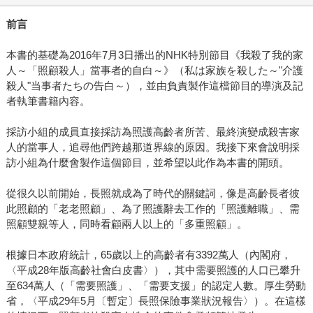
前言
本書的基礎為2016年7月3日播出的NHK特別節目《我殺了我的家
人～「照顧殺人」當事者的自白～》（私は家族を殺した～"介護
殺人"当事者たちの告白～），並由負責製作這檔節目的導演及記
者執筆書籍內容。
採訪小組的成員直接採訪為照護高齡者所苦、最終演變成殺害家
人的當事人，追尋他們跨越那道界線的原因。我接下來會說明採
訪小組為什麼會製作這個節目，並希望以此作為本書的開頭。
從很久以前開始，長照就成為了時代的關鍵詞，像是高齡長者彼
此照顧的「老老照顧」、為了照護辭去工作的「照護離職」、需
照顧雙親等人，同時看顧兩人以上的「多重照顧」。
根據日本政府統計，65歲以上的高齡者有3392萬人（內閣府，
〈平成28年版高齡社會白皮書〉），其中需要照護的人口已攀升
至634萬人（「需要照護」、「需要支援」的認定人數。厚生勞動
省，〈平成29年5月〔暫定〕長照保險事業狀況報告〉）。在這樣