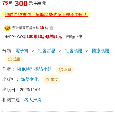
300
75
折
元
400
元
認購希望書包，幫助弱勢孩童上學不中斷！
15
預計最高可得金幣
點
?
100累1點 4點抵1元
HAPPY GO享
折抵無上限
分類：
電子書
＞
社會哲思
＞
社會議題
＞
醫療議題
追蹤
作者：
NHK特別採訪小組
追蹤
出版社：
游擊文化
追蹤
出版日：
2023/11/01
相關主題：
名人推薦