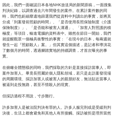
因此，我們一面確認日本各地NHK放送局的新聞原稿，一面搜集
判決紀錄，以調查過去六年間發生的案件。在累計案件數的同
時，我們也鉅細靡遺地篩選我們從資料中判讀出的事實，並將其
分成「到案發前照顧的時間」、「是否使用長照保險制度（介護
保険制度）」、「是否能和被害人溝通」、「加害人對照護的積
極度」等項目，輸進電腦的資料表中。雖然在節目一開始，我們
就提醒觀眾一個極具衝擊性的事實：「在現今的日本，每兩週就
發生一起『照顧殺人』案。」但其實這個描述，是記者和導演花
了數個月的時間，透過腳踏實地的持續調查，才首次曝光的事
實。
在俯瞰全體態樣的同時，我們採取的方針是直接採訪當事人，即
案件加害人。畢竟長照屬於個人隱私領域，若只是走訪案發現場
的周圍環境、採訪加害人或被害人的親朋好友，無法貼近當事人
被逼到走投無路，甚至不惜殺人的現實。
但採訪過程不用說，寸步難行。
許多加害人是被法院判決有罪的人。許多人服完刑或是受緩刑判
決後，生活上都會避免和其他人有所接觸。採訪被拒是理所當然