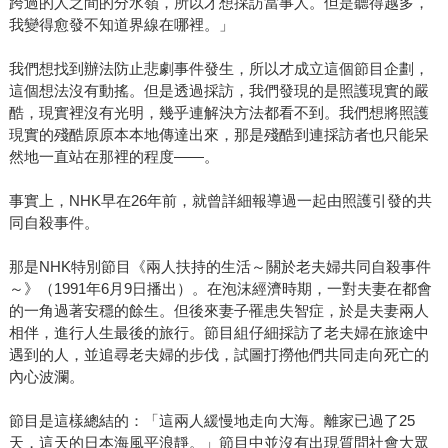
跨過的人之間的分水嶺，所以才想採訪當事人。但是聽得越多，
我變得愈發不知道界線在哪裡。」
我們想找到辦法防止悲劇事件發生，所以才成立這個節目企劃，
這個想法沒有動搖。但是透過採訪，我們發現的是照護現實的嚴
酷，現實裡沒有光明，幾乎連解決方法都看不到。我們想將照護
現實的殘酷原原本本地傳達出來，那是殘酷到連採訪者也只能呆
然地一直站在那裡的程度——。
事實上，NHK早在26年前，就曾詳細報導過一起由照護引發的共
同自殺事件。
那是NHK特別節目《兩人扶持的生活～關於老夫婦共同自殺事件
～》（1991年6月9日播出）。在泡沫經濟時期，一對夫妻在都會
的一角過著安穩的餘生。但後來妻子罹患失智症，於是夫妻兩人
相伴，進行人生最後的旅行。節目組仔細採訪了老夫婦在旅途中
遇到的人，並追尋老夫婦的步伐，試圖打撈他們共同走向死亡的
內心波瀾。
節目是這樣總結的：「這兩人緩慢地走向大海。離家已過了25
天，這天的日本海風平浪靜。」節目中並沒有出現質問社會大眾