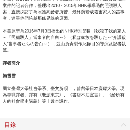
案件的記者合作，整理出2010～2015年NHK報導過的照護殺人
案，直接採訪了為照護高齡者所苦、最終演變成殺害家人的當事
者，追尋他們跨越那條界線的原因。
本書原型為2016年7月3日播出的NHK特別節目《我殺了我的家人
～「照顧殺人」當事者的自白～》（私は家族を殺した～"介護殺
人"当事者たちの告白～），並由負責製作此節目的導演及記者執
筆。
譯者簡介
顏雪雪
國立臺灣大學社會學系、臺文所碩士，曾留學日本慶應大學。現
為專職譯者。譯有《老派東京》、《書店不屈宣言》、《給所有
人的社會學史講義》等十數本譯作。
目錄