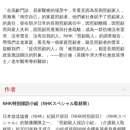
「在高齡門診、居家醫療的場景中，常看見因為長期照顧家人，
而漸漸『掏空自己』的家庭照顧者。他們被社會賦予了照顧家人
的責任，卻在朝夕日常的長期照顧責任中，因照顧離職，因照顧
而與家人失和，因照顧而逐漸與社會疏離，成為一群彷彿沒有需
求、沒有聲音、沒有自我的人。NHK『照顧殺人』的調查報告，
帶我們走進家庭，看見每一個家庭照顧者，聽見照顧者的聲音，
提醒我們，『提供照顧的人』與『被照顧的人』，都是長期照顧
政策應該關注的對象。」——劉介修（英國牛津大學社會政策博
士／老年醫學專科醫師）
作者
NHK
特別採訪小組（
NHK
スペシャル取材班）
日本放送協會（NHK）紀錄片節目《NHK特別節目》（NHKスペ
シャル）的製播團隊之一。「照顧殺人採訪小組」（介護殺人取
材班）於2015年秋天成立，小組成員與NHK全國各局處負責相關