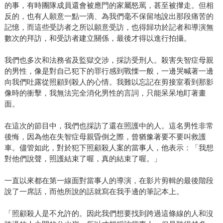
的事，有時團隊成員還會被應門的家屬怒罵，甚至被攆走。但相
反的，也有人願意一點一滴、為我們毫不保留地說出那段痛苦的
記憶，而這些受訪者之所以願意受訪，也得歸功於記者和導演無
數次的拜訪，和受訪者建立關係，最後才得以進行拍攝。
我們也多次和法務省及監獄交涉，採訪受刑人。殺害失智症母親
的男性，像是對自己犯下的罪行感到戰慄一般，一邊哭喊著一邊
向我們吐露從照顧到殺人的心情。我難以忘記在剪接室看到那影
像時的衝擊，我無法完全消化男性的言詞，只能呆呆地盯著畫
面。
在這次的節目中，我們也採訪了還在照護中的人。這名男性非常
後悔，因為他在失智症母親昏倒之際，曾猶豫著要不要叫救護
車。儘管如此，對於犯下照顧殺人案的當事人，他表示：「我想
對他們說聲，照護結束了喔，真的結束了喔。」
一直以來都在第一線面對當事人的導演，在影片剪輯的最後階段
說了一席話，而他所說的話就寫在我手邊的筆記本上。
「照顧殺人是不允許的。因此我們想要找到跨過這條線的人和沒