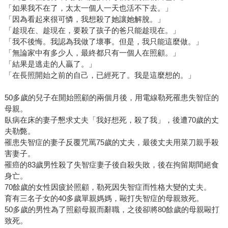
「如果我不在了，太太一個人一天也活不下去。」
「因為看起來很可憐，我想殺了她讓她解脫。」
「趁現在、趁現在，要殺了孩子的爸只能趁現在。」
「我不後悔。我認為我做了壞事。但是，我只能這麼做。」
「無論家中有多少人，最終都只有一個人在照顧。」
「結果是逃走的人贏了。」
「在長照開始之前的自己，已經死了。我是這麼想的。」
50多歲的兒子在開始照顧的兩個月後，用電線勒死罹患失智症的
母親。
臥病在床的妻子懇求丈夫「我好想死，殺了我」，後遭70歲的丈
夫勒斃。
罹患失智症的妻子反覆咒罵75歲的丈夫，最後丈夫用菜刀親手殺
害妻子。
罹癌的83歲男性殺了失智症妻子後自殺失敗，後在拘留期間絕食
身亡。
70餘歲的女性因疲於照顧，勒死因失智症而性格大變的丈夫。
育有三名子女的40多歲單親媽媽，毆打失智症的母親致死。
50多歲的男性為了照顧母親而辭職，之後卻將80餘歲的母親毆打
致死。