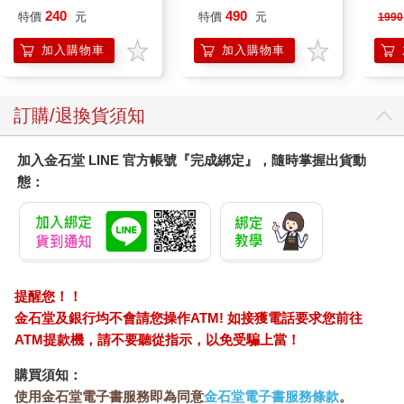
泳心
240
490
特價
元
特價
元
1990
錶
加入購物車
加入購物車
訂購/退換貨須知
加入金石堂 LINE 官方帳號『完成綁定』，隨時掌握出貨動
態：
提醒您！！
金石堂及銀行均不會請您操作ATM! 如接獲電話要求您前往
ATM提款機，請不要聽從指示，以免受騙上當！
購買須知：
使用金石堂電子書服務即為同意
金石堂電子書服務條款
。