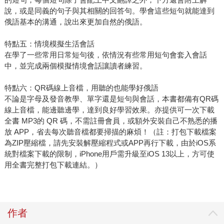
說，或是同義的句子與其相關的回答句。學會這些短句就能達到
俄語基本的溝通，說出來更加自然的俄語。
特點五：情境模擬生活會話
在學了一些常用日常短句後，依情況有些常用短句會套入會話
中，並完成兩個模擬情境會話讓讀者練習。
特點六：QR碼線上音檔，用聽的也能學好俄語
不論是字母及發音教學、單字還是短句與會話，本書都備有QR碼
線上音檔，能邊聽邊學，達到良好學習效果。亦提供可一次下載
全書 MP3的 QR 碼，不需註冊會員，或額外安裝自己不熟悉的播
放 APP，省去每次聽音檔都要掃描的麻煩！（註：打包下載檔案
為ZIP壓縮檔，請先安裝解壓縮程式或APP再行下載，由於iOS系
統對檔案下載的限制，iPhone用戶需升級至iOS 13以上，方可使
用全書完整打包下載連結。）
作者