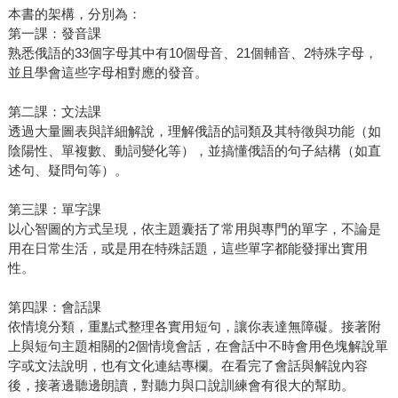
本書的架構，分別為：
第一課：發音課
熟悉俄語的33個字母其中有10個母音、21個輔音、2特殊字母，
並且學會這些字母相對應的發音。
第二課：文法課
透過大量圖表與詳細解說，理解俄語的詞類及其特徵與功能（如
陰陽性、單複數、動詞變化等），並搞懂俄語的句子結構（如直
述句、疑問句等）。
第三課：單字課
以心智圖的方式呈現，依主題囊括了常用與專門的單字，不論是
用在日常生活，或是用在特殊話題，這些單字都能發揮出實用
性。
第四課：會話課
依情境分類，重點式整理各實用短句，讓你表達無障礙。接著附
上與短句主題相關的2個情境會話，在會話中不時會用色塊解說單
字或文法說明，也有文化連結專欄。在看完了會話與解說內容
後，接著邊聽邊朗讀，對聽力與口說訓練會有很大的幫助。