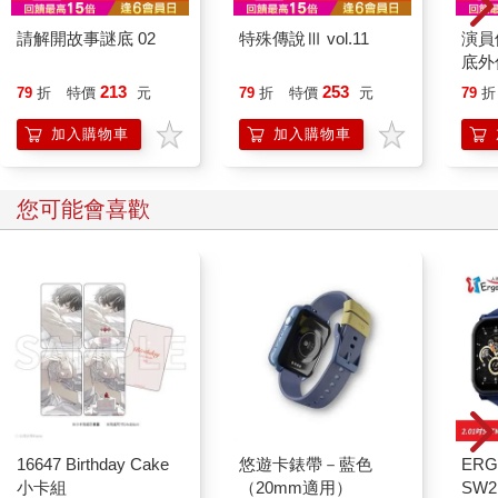
請解開故事謎底 02
特殊傳說Ⅲ vol.11
演員
底外
213
253
79
折
特價
元
79
折
特價
元
79
折
加入購物車
加入購物車
您可能會喜歡
16647 Birthday Cake
悠遊卡錶帶－藍色
ERG
小卡組
（20mm適用）
SW2