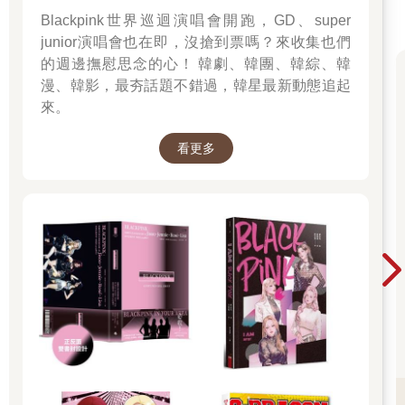
Blackpink世界巡迴演唱會開跑，GD、super
junior演唱會也在即，沒搶到票嗎？來收集也們
的週邊撫慰思念的心！ 韓劇、韓團、韓綜、韓
漫、韓影，最夯話題不錯過，韓星最新動態追起
來。
看更多