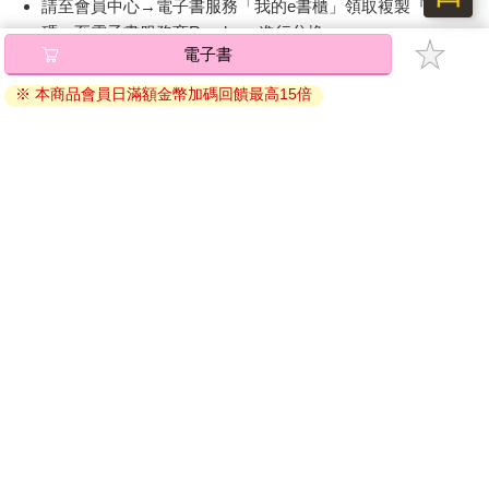
請至會員中心→電子書服務「我的e書櫃」領取複製『兌換
碼』至電子書服務商Readmoo進行兌換。
電子書
退換貨須知：
※ 本商品會員日滿額金幣加碼回饋最高15倍
因版權保護，您在金石堂所購買的電子書僅能以金石堂專屬
的閱讀軟體開啟閱讀，無法以其他閱讀器或直接下載檔案。
依據「消費者保護法」第19條及行政院消費者保護處公告之
「通訊交易解除權合理例外情事適用準則」，非以有形媒介
提供之數位內容或一經提供即為完成之線上服務，經消費者
事先同意始提供。（如：電子書、電子雜誌、下載版軟體、
虛擬商品…等），
不受「網購服務需提供七日鑑賞期」的限
制
。為維護您的權益，建議您先使用「試閱」功能後再付款
購買。