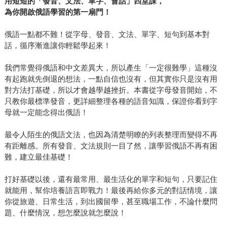
用短短的「發音、文法、單字、會話」四堂課，
為你開啟俄語學習的第一扇門！
俄語一點都不難！從字母、發音、文法、單字、短句到基本對
話，循序漸進讓你輕鬆學起來！
我們常覺得俄語和中文差異大，所以產生「一定很難學」這種沒
有起跑就先倒退的想法，一點自信也沒有，但其實你只是沒有用
對方法打基礎，所以才會越學越挫折。本書從字母發音開始，不
只教你最標準發音，更詳細整理各種的語音知識，保證你看到字
母就一定能念得出俄語！
最令人陌生的俄語文法，也因為清楚明瞭的列表整理而變得不再
有距離感。所有發音、文法規則一目了然，讓學習俄語不再有困
難，建立最佳基礎！
打好基礎以後，還有最常用、最生活化的單字和短句，只要記住
就能用，幫你培養語言即戰力！最後再給你多元的對話情境，讓
你從旅遊、日常生活，到出國留學，甚至職場工作，不論什麼問
題、什麼情況，想怎麼說就怎麼說！