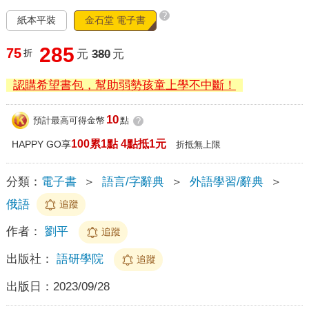
?
紙本平裝
金石堂 電子書
285
75
折
元
380
元
認購希望書包，幫助弱勢孩童上學不中斷！
10
預計最高可得金幣
點
?
100累1點 4點抵1元
HAPPY GO享
折抵無上限
分類：
電子書
＞
語言/字辭典
＞
外語學習/辭典
＞
俄語
追蹤
作者：
劉平
追蹤
出版社：
語研學院
追蹤
出版日：
2023/09/28