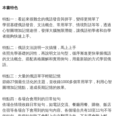
本書特色
特點一：看起來很難念的俄語發音與拼字，變得更簡單了
學習基礎俄語發音、文法概念、常用單字、情境對話等等，透過
心智圖增加記憶途徑，發揮大腦無限潛能，讓俄語初學者和自學
者能夠快速上手。
特點二：俄語文法說明一次搞懂，馬上上手
依照先學基礎的詞性，再說明文法句型，循序漸進更快掌握俄語
的文法概念。搭配表格圖解和實用例句，用最新穎的方式學習俄
語。
特點三：大量的俄語單字輕鬆記憶
節錄27個最生活化的主題，並收錄1000多個常用單字，利用心智
圖增加記憶點，達成長期記憶的效果。
特點四：各場合會用到的日常短句
依場合情境收錄日常短句，如電話交流、餐廳用餐、購物、飯店
住宿等各場合下會用到的短句內容。各個場合共有10至11句不等
的短句，每個短句除了會配上中文翻譯之外，下方還會附上解