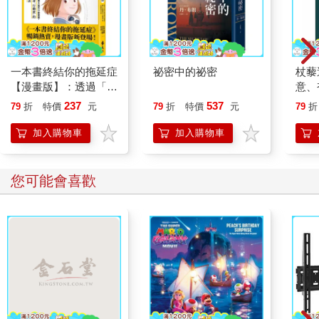
一本書終結你的拖延症
祕密中的祕密
杖藜
【漫畫版】：透過「小
意、
行動」打開大腦的行動
恭談
237
537
79
折
特價
元
79
折
特價
元
79
折
開關，懶人也能變身
想
「行動派」的37個科
加入購物車
加入購物車
學方法
您可能會喜歡