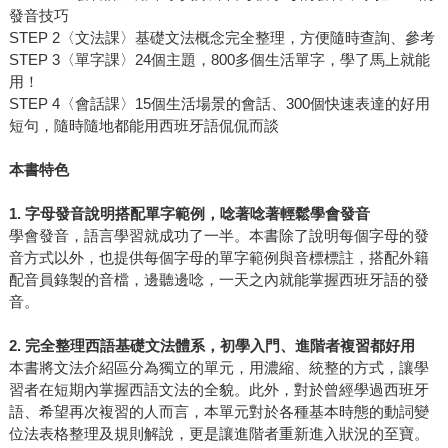
發音技巧
STEP 2〈文法課〉基礎文法概念完全整理，方便隨時查詢、參考
STEP 3〈單字課〉24個主題，800多個生活單字，學了馬上就能
用！
STEP 4〈會話課〉15個生活場景的會話、300個快速表達的好用
短句，隨時隨地都能用西班牙語侃侃而談
本書特色
1.
字母發音說明搭配單字範例，唸著唸著輕鬆學會發音
學會發音，語言學習就成功了一半。本書除了說明每個字母的發
音方式以外，也提供每個字母的單字範例與音標標註，搭配外籍
配音員錄製的音檔，邊聽邊唸，一天之內就能掌握西班牙語的發
音。
2.
完全整理西語基礎文法體系，初學入門、進階者複習都好用
本書將文法介紹區分為獨立的單元，用濃縮、統整的方式，讓學
習者在短期內掌握西語文法的全貌。此外，對於曾經學過西班牙
語、希望再次複習的人而言，本單元對於各種基本時態的動詞變
位法表格整理及規則解說，更是讓進階者重新進入狀況的至寶。