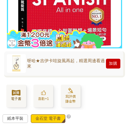
呀哈★吉伊卡哇旋風再起，精選周邊看過
加購
來
寫評價
電子書
喜歡+1
賺金幣
?
紙本平裝
金石堂 電子書