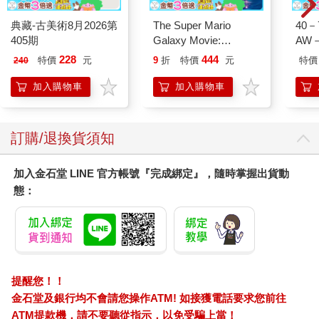
典藏-古美術8月2026第
The Super Mario
40
405期
Galaxy Movie:
AW－
Peach`s Birthday
228
444
特價
元
9
折
特價
元
特價
240
Surprise: The Super
Mario Galaxy Movie
加入購物車
加入購物車
Storybook
訂購/退換貨須知
加入金石堂 LINE 官方帳號『完成綁定』，隨時掌握出貨動
態：
提醒您！！
金石堂及銀行均不會請您操作ATM! 如接獲電話要求您前往
ATM提款機，請不要聽從指示，以免受騙上當！