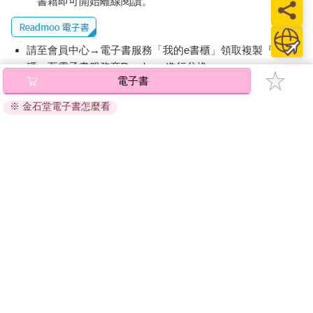
書籍即可開始離線閱讀。
請至會員中心→電子書服務「我的e書櫃」領取複製『兌換
碼』至電子書服務商Readmoo進行兌換。
電子書
退換貨須知：
※ 金石堂電子書怎麼看
因版權保護，您在金石堂所購買的電子書僅能以金石堂專屬
的閱讀軟體開啟閱讀，無法以其他閱讀器或直接下載檔案。
依據「消費者保護法」第19條及行政院消費者保護處公告之
「通訊交易解除權合理例外情事適用準則」，非以有形媒介
提供之數位內容或一經提供即為完成之線上服務，經消費者
事先同意始提供。（如：電子書、電子雜誌、下載版軟體、
虛擬商品…等），
不受「網購服務需提供七日鑑賞期」的限
制
。為維護您的權益，建議您先使用「試閱」功能後再付款
購買。