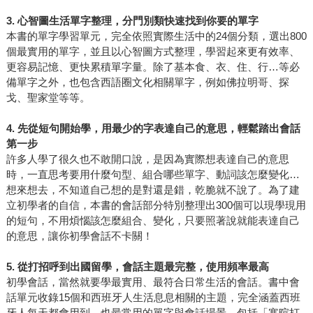
3.
心智圖生活單字整理，分門別類快速找到你要的單字
本書的單字學習單元，完全依照實際生活中的24個分類，選出800
個最實用的單字，並且以心智圖方式整理，學習起來更有效率、
更容易記憶、更快累積單字量。除了基本食、衣、住、行…等必
備單字之外，也包含西語圈文化相關單字，例如佛拉明哥、探
戈、聖家堂等等。
4.
先從短句開始學，用最少的字表達自己的意思，輕鬆踏出會話
第一步
許多人學了很久也不敢開口說，是因為實際想表達自己的意思
時，一直思考要用什麼句型、組合哪些單字、動詞該怎麼變化…
想來想去，不知道自己想的是對還是錯，乾脆就不說了。為了建
立初學者的自信，本書的會話部分特別整理出300個可以現學現用
的短句，不用煩惱該怎麼組合、變化，只要照著說就能表達自己
的意思，讓你初學會話不卡關！
5.
從打招呼到出國留學，會話主題最完整，使用頻率最高
初學會話，當然就要學最實用、最符合日常生活的會話。書中會
話單元收錄15個和西班牙人生活息息相關的主題，完全涵蓋西班
牙人每天都會用到、也最常用的單字與會話場景，包括「寒暄打