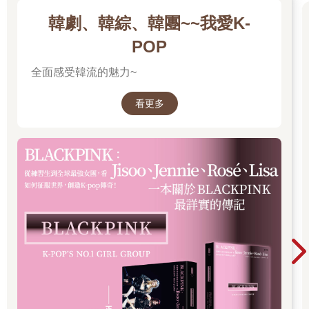
韓劇、韓綜、韓團~~我愛K-
POP
全面感受韓流的魅力~
看更多