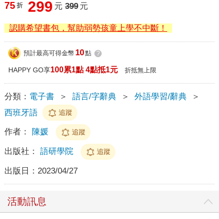
299
75
折
元
399
元
認購希望書包，幫助弱勢孩童上學不中斷！
10
預計最高可得金幣
點
?
100累1點 4點抵1元
HAPPY GO享
折抵無上限
分類：
電子書
＞
語言/字辭典
＞
外語學習/辭典
＞
西班牙語
追蹤
作者：
陳媛
追蹤
出版社：
語研學院
追蹤
出版日：
2023/04/27
活動訊息