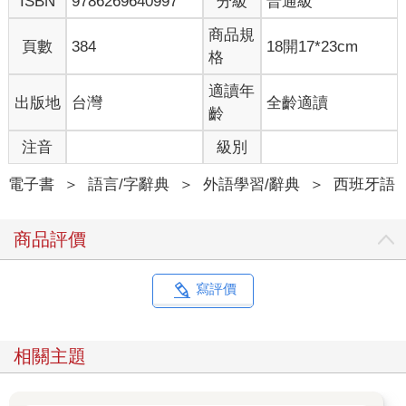
ISBN
9786269640997
分級
普通級
商品規
頁數
384
18開17*23cm
格
適讀年
出版地
台灣
全齡適讀
齡
注音
級別
電子書
＞
語言/字辭典
＞
外語學習/辭典
＞
西班牙語
商品評價
寫評價
相關主題