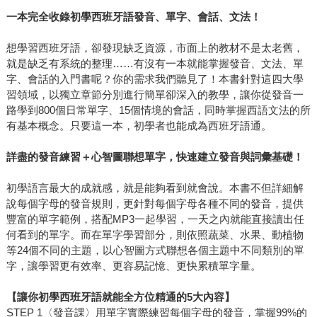
一本完全收錄初學西班牙語發音、單字、會話、文法！
想學習西班牙語，卻發現缺乏資源，市面上的教材不是太老舊，
就是缺乏有系統的整理……有沒有一本就能掌握發音、文法、單
字、會話的入門書呢？你的需求我們聽見了！本書針對這四大學
習領域，以獨立章節分別進行簡單卻深入的教學，讓你從發音一
路學到800個日常單字、15個情境的會話，同時掌握西語文法的所
有基本概念。只要這一本，初學者也能成為西班牙語通。
詳盡的發音練習＋心智圖聯想單字，快速建立發音與詞彙基礎！
初學語言最大的成就感，就是能夠看到就會說。本書不但詳細解
說每個字母的發音規則，更針對每個字母各種不同的發音，提供
豐富的單字範例，搭配MP3一起學習，一天之內就能直接讀出任
何看到的單字。而在單字學習部分，則依照蔬菜、水果、動植物
等24個不同的主題，以心智圖方式聯想各個主題中不同類別的單
字，讓學習更有效率、更容易記憶、更快累積單字量。
【讓你初學西班牙語就能全方位精通的5大內容】
STEP 1〈發音課〉用單字實際練習每個字母的發音，掌握99%的