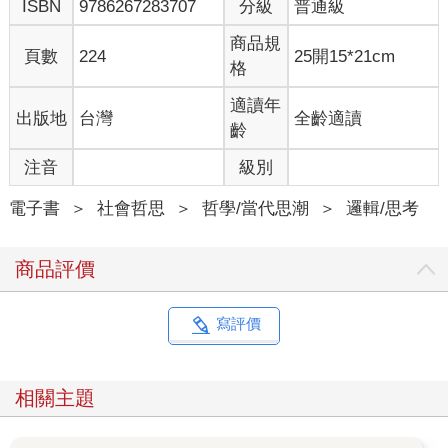
ISBN
9786267283707
分級
普通級
商品規
頁數
224
25開15*21cm
格
適讀年
出版地
台灣
全齡適讀
齡
注音
級別
電子書
＞
社會哲思
＞
哲學/當代思潮
＞
邏輯/思考
商品評價
寫評價
相關主題