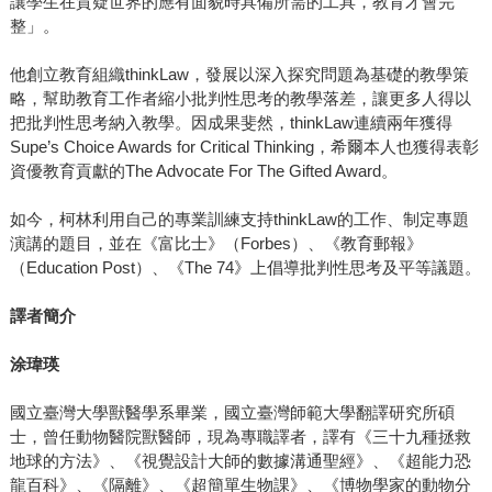
讓學生在質疑世界的應有面貌時具備所需的工具，教育才會完
整」。
他創立教育組織thinkLaw，發展以深入探究問題為基礎的教學策
略，幫助教育工作者縮小批判性思考的教學落差，讓更多人得以
把批判性思考納入教學。因成果斐然，thinkLaw連續兩年獲得
Supe’s Choice Awards for Critical Thinking，希爾本人也獲得表彰
資優教育貢獻的The Advocate For The Gifted Award。
如今，柯林利用自己的專業訓練支持thinkLaw的工作、制定專題
演講的題目，並在《富比士》（Forbes）、《教育郵報》
（Education Post）、《The 74》上倡導批判性思考及平等議題。
譯者簡介
涂瑋瑛
國立臺灣大學獸醫學系畢業，國立臺灣師範大學翻譯研究所碩
士，曾任動物醫院獸醫師，現為專職譯者，譯有《三十九種拯救
地球的方法》、《視覺設計大師的數據溝通聖經》、《超能力恐
龍百科》、《隔離》、《超簡單生物課》、《博物學家的動物分