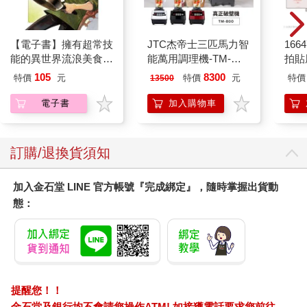
【電子書】擁有超常技
JTC杰帝士三匹馬力智
1664
能的異世界流浪美食家
能萬用調理機-TM-
拍貼
(1)
800-黑-公司貨(真正破
105
8300
特價
元
特價
元
特價
13500
壁機/高敏敏推薦)
電子書
加入購物車
訂購/退換貨須知
加入金石堂 LINE 官方帳號『完成綁定』，隨時掌握出貨動
態：
提醒您！！
金石堂及銀行均不會請您操作ATM! 如接獲電話要求您前往