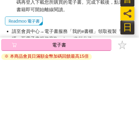
碼再登入下載您所購買的電子書。完成下載後，點選任一
書籍即可開始離線閱讀。
員
日
請至會員中心→電子書服務「我的e書櫃」領取複製『兌換
碼』至電子書服務商Readmoo進行兌換。
電子書
退換貨須知：
※ 本商品會員日滿額金幣加碼回饋最高15倍
因版權保護，您在金石堂所購買的電子書僅能以金石堂專屬
的閱讀軟體開啟閱讀，無法以其他閱讀器或直接下載檔案。
依據「消費者保護法」第19條及行政院消費者保護處公告之
「通訊交易解除權合理例外情事適用準則」，非以有形媒介
提供之數位內容或一經提供即為完成之線上服務，經消費者
事先同意始提供。（如：電子書、電子雜誌、下載版軟體、
虛擬商品…等），
不受「網購服務需提供七日鑑賞期」的限
制
。為維護您的權益，建議您先使用「試閱」功能後再付款
購買。