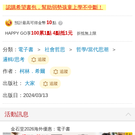
認購希望書包，幫助弱勢孩童上學不中斷！
10
預計最高可得金幣
點
?
100累1點 4點抵1元
HAPPY GO享
折抵無上限
分類：
電子書
＞
社會哲思
＞
哲學/當代思潮
＞
邏輯/思考
追蹤
作者：
柯林．希爾
追蹤
出版社：
大家
追蹤
出版日：
2024/03/13
活動訊息
金石堂2026海外優惠：電子書