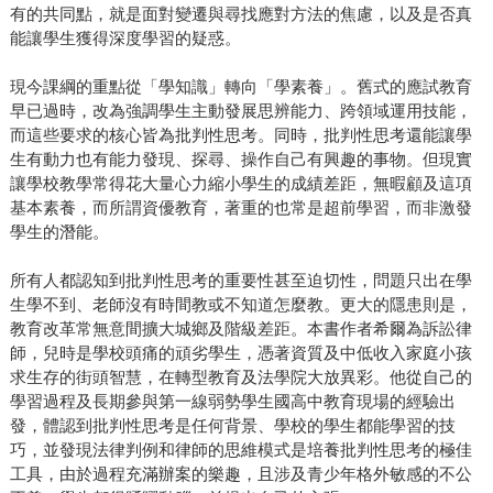
有的共同點，就是面對變遷與尋找應對方法的焦慮，以及是否真
能讓學生獲得深度學習的疑惑。
現今課綱的重點從「學知識」轉向「學素養」。舊式的應試教育
早已過時，改為強調學生主動發展思辨能力、跨領域運用技能，
而這些要求的核心皆為批判性思考。同時，批判性思考還能讓學
生有動力也有能力發現、探尋、操作自己有興趣的事物。但現實
讓學校教學常得花大量心力縮小學生的成績差距，無暇顧及這項
基本素養，而所謂資優教育，著重的也常是超前學習，而非激發
學生的潛能。
所有人都認知到批判性思考的重要性甚至迫切性，問題只出在學
生學不到、老師沒有時間教或不知道怎麼教。更大的隱患則是，
教育改革常無意間擴大城鄉及階級差距。本書作者希爾為訴訟律
師，兒時是學校頭痛的頑劣學生，憑著資質及中低收入家庭小孩
求生存的街頭智慧，在轉型教育及法學院大放異彩。他從自己的
學習過程及長期參與第一線弱勢學生國高中教育現場的經驗出
發，體認到批判性思考是任何背景、學校的學生都能學習的技
巧，並發現法律判例和律師的思維模式是培養批判性思考的極佳
工具，由於過程充滿辦案的樂趣，且涉及青少年格外敏感的不公