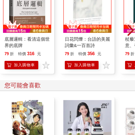
底層邏輯：看清這個世
日花閃爍：台語的美麗
杖藜
界的底牌
詞彙&一百首詩
意、
恭談
316
356
79
折
特價
元
79
折
特價
元
79
折
想
加入購物車
加入購物車
您可能會喜歡