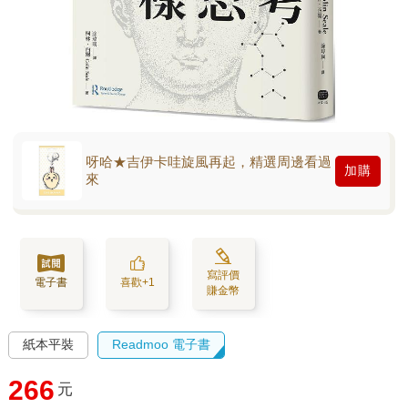
呀哈★吉伊卡哇旋風再起，精選周邊看過
加購
來
寫評價
電子書
喜歡+1
賺金幣
紙本平裝
Readmoo 電子書
266
元