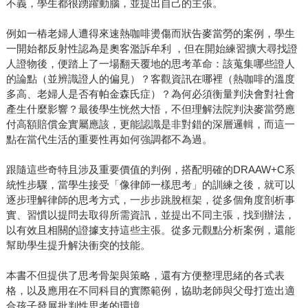
不義，學生都很踴躍動腦，並提出自己的主張。
例如一樁老婦人遭得來速熱咖啡燙傷而狀告麥當勞的案例，學生
一開始都反射性認為是奧客濫訴牟利 ，但在開始練習擴大尋找證
人證物後，便踏上了一場翻天覆地的思考革命：該蒐集哪些證人
的論點（並辨識證人的偏見）？客觀資訊在哪裡（熱咖啡的溫度
多高、老婦人是否有帕金森氏症）？為何必須衡量判決會對社會
產生什麼影響？最後學生恍然大悟，不但理解法院判決麥當勞應
付高額賠償金實屬應該，更能認識是非對錯的深層邏輯，而這一
點在當代生活的重要性再如何強調都不為過。
跟隨這些奇特且涉及重要價值的判例，搭配明確的DRAAW+C系
統性步驟，當學生接受「像律師一樣思考」的訓練之後，就可以
逐步理解律師的思考方式，一步步跳脫框架，從多個角度剖析事
實、習慣以提問去取得所需資訊，並提出不同主張，找到辦法，
以有效且相關的證據支持這些主張。從多元觀點分析案例，還能
幫助學生提升解決衝突的技能。
本書不但提供了思考骨架與策略，還有方便整理思緒的各式表
格，以及應用在不同科目的實際範例，協助老師與父母打造出適
合孩子發展批判性思考的環境。