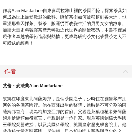
作者Alan Macfarlane自東喜馬拉雅山裡的茶園回憶，探索茶葉如
何成為世上最受歡迎的飲料、瞭解茶樹如何被移植到各大洲，也
重溫那些因採茶、製茶、販運從而改變生活的男男女女的故事。
加諸大量史料破譯茶產業轉動近代世界的關鍵密碼，本書不僅展
現作者卓越的學術造詣與熱情，更成為研究茶文化或愛茶之人不
可或缺的經典！
作者
艾倫・麥法蘭Alan Macfarlane
故鄉在印度東北阿薩姆邦，是個茶園之子，少時住在雅魯藏布江
河谷的各個茶園裡。他在西隆出生的醫院，當時是不可分割的阿
薩姆邦首府，現為梅加拉亞邦的首府。父親是茶葉種植者兼阿薩
姆步槍隊預備役軍官，母親則是一位作家。現為英國劍橋大學國
王學院榮譽教授，以及英國科學院、英國皇家歷史學會院士。他
曾撰述大量有關英國、尼泊爾、日本和中國人類學與歷史的文