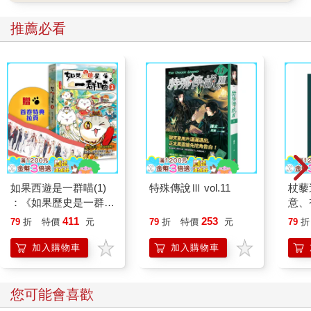
推薦必看
如果西遊是一群喵(1)
特殊傳說Ⅲ vol.11
杖藜
：《如果歷史是一群
意、
喵》作者最新力作，附
恭談
411
253
79
折
特價
元
79
折
特價
元
79
折
【首卷特典】拉頁
想
加入購物車
加入購物車
您可能會喜歡