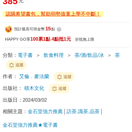
385
元
認購希望書包，幫助弱勢孩童上學不中斷！
15
預計最高可得金幣
點
?
100累1點 4點抵1元
HAPPY GO享
折抵無上限
分類：
電子書
＞
飲食料理
＞
茶/酒/飲品/冰
＞
茶
追蹤
作者：
艾倫．麥法蘭
追蹤
出版社：
積木文化
追蹤
出版日：
2024/03/02
相關主題：
金石堂強力推薦
訪茶.識茶.品茶
金石堂強力推薦★電子書