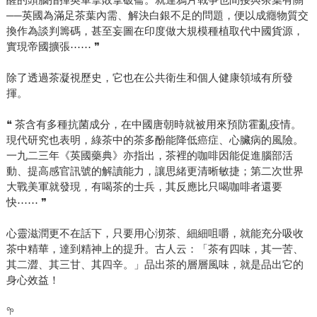
──英國為滿足茶葉內需、解決白銀不足的問題，便以成癮物質交
換作為談判籌碼，甚至妄圖在印度做大規模種植取代中國貨源，
實現帝國擴張⋯⋯ ❞
除了透過茶凝視歷史，它也在公共衛生和個人健康領域有所發
揮。
❝ 茶含有多種抗菌成分，在中國唐朝時就被用來預防霍亂疫情。
現代研究也表明，綠茶中的茶多酚能降低癌症、心臟病的風險。
一九二三年《英國藥典》亦指出，茶裡的咖啡因能促進腦部活
動、提高感官訊號的解讀能力，讓思緒更清晰敏捷；第二次世界
大戰美軍就發現，有喝茶的士兵，其反應比只喝咖啡者還要
快⋯⋯ ❞
心靈滋潤更不在話下，只要用心沏茶、細細咀嚼，就能充分吸收
茶中精華，達到精神上的提升。古人云：「茶有四味，其一苦、
其二澀、其三甘、其四辛。」品出茶的層層風味，就是品出它的
身心效益！
𖧧