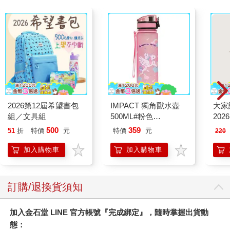
2026第12屆希望書包
IMPACT 獨角獸水壺
大家
組／文具組
500ML#粉色
202
IM00B11PK
500
359
51
折
特價
元
特價
元
220
加入購物車
加入購物車
訂購/退換貨須知
加入金石堂 LINE 官方帳號『完成綁定』，隨時掌握出貨動
態：