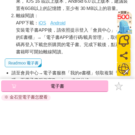
果， iOS 16 或以上版本，Android 6.0 以上版本，建議裝
置有6GB以上的記憶體，至少有 30 MB以上的容量。
離線閱讀：
APP下載：
iOS
Android
安裝電子書APP後，請依照提示登入「會員中心」→「我
的E書櫃」→「電子書APP通行碼/載具管理」，取得通行
碼再登入下載您所購買的電子書。完成下載後，點選任一
書籍即可開始離線閱讀。
請至會員中心→電子書服務「我的e書櫃」領取複製『兌換
碼』至電子書服務商Readmoo進行兌換。
電子書
退換貨須知：
※ 金石堂電子書怎麼看
因版權保護，您在金石堂所購買的電子書僅能以金石堂專屬
的閱讀軟體開啟閱讀，無法以其他閱讀器或直接下載檔案。
依據「消費者保護法」第19條及行政院消費者保護處公告之
「通訊交易解除權合理例外情事適用準則」，非以有形媒介
提供之數位內容或一經提供即為完成之線上服務，經消費者
事先同意始提供。（如：電子書、電子雜誌、下載版軟體、