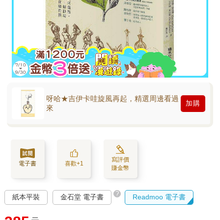
呀哈★吉伊卡哇旋風再起，精選周邊看過
加購
來
寫評價
電子書
喜歡+1
賺金幣
?
紙本平裝
金石堂 電子書
Readmoo 電子書