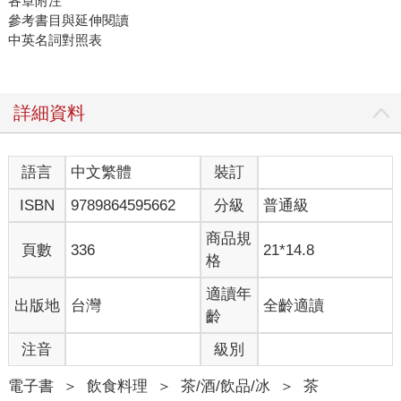
各章附注
參考書目與延伸閱讀
中英名詞對照表
詳細資料
語言
中文繁體
裝訂
ISBN
9789864595662
分級
普通級
商品規
頁數
336
21*14.8
格
適讀年
出版地
台灣
全齡適讀
齡
注音
級別
電子書
＞
飲食料理
＞
茶/酒/飲品/冰
＞
茶