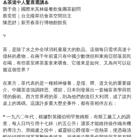
♨
茶道中人驚喜選讀
♨
龔于堯｜國際米其林級餐飲集團茶顧問
蔡奕哲｜台北櫳翠坊食茶空間坊主
陳思妤｜新芳春茶行博物館館長
𖧧
茶，是除了水之外全球消耗量最大的飲品。這個每日需求高達十
億杯的產物，在兩千年前還只有中國少數僧侶和東南亞部落居民
在喝，有些甚至將茶葉拿來嚼食。它後來是如何、又為何可以征
服這個世界？
在東方，茶代表的是一種精神修養，是儒、釋、道文化的重要媒
介。中國茶道強調靜思、禮節，日本則發展出一套極富美學與哲
理的藝術。西方世界裡的茶，則為他們創造巨大利潤，成了談判
桌上的籌碼。這讓許多重大歷史事件，都有茶相伴左右：
❝ 一九六〇年代，根據對英國伯明罕詹姆斯．布斯工廠工人的調
查，每人日均引用十七杯（約五公升）濃茶才能維持操作織布機
的專注力。滑鐵盧之役中，威靈頓公爵僅靠一壺熱茶，便憑藉清
醒的頭腦指揮英軍擊敗拿破崙。就連鴉片戰爭也間接與茶葉有關