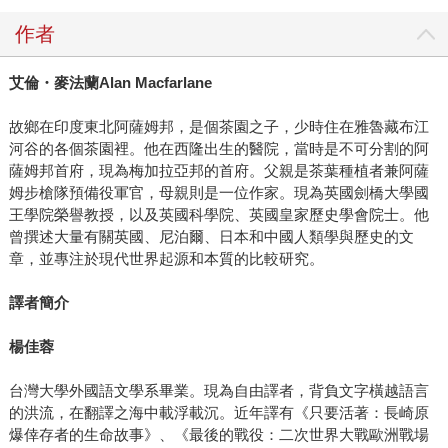
作者
艾倫・麥法蘭Alan Macfarlane
故鄉在印度東北阿薩姆邦，是個茶園之子，少時住在雅魯藏布江
河谷的各個茶園裡。他在西隆出生的醫院，當時是不可分割的阿
薩姆邦首府，現為梅加拉亞邦的首府。父親是茶葉種植者兼阿薩
姆步槍隊預備役軍官，母親則是一位作家。現為英國劍橋大學國
王學院榮譽教授，以及英國科學院、英國皇家歷史學會院士。他
曾撰述大量有關英國、尼泊爾、日本和中國人類學與歷史的文
章，並專注於現代世界起源和本質的比較研究。
譯者簡介
楊佳蓉
台灣大學外國語文學系畢業。現為自由譯者，背負文字橫越語言
的洪流，在翻譯之海中載浮載沉。近年譯有《只要活著：長崎原
爆倖存者的生命故事》、《最後的戰役：二次世界大戰歐洲戰場