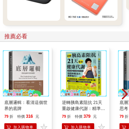
推薦必看
底層邏輯：看清這個世
逆轉胰島素阻抗 21天
底層
界的底牌
重啟健康代謝：精準控
思考
糖、有效減重、降低發
的商
316
379
79
折
特價
元
79
折
特價
元
79
折
炎，找回年輕活力與修
復力！
加入購物車
加入購物車