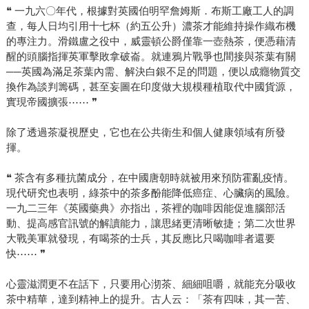
❝ 一九六〇年代，根據對英國伯明罕詹姆斯．布斯工廠工人的調
查，每人日均引用十七杯（約五公升）濃茶才能維持操作織布機
的專注力。滑鐵盧之役中，威靈頓公爵僅靠一壺熱茶，便憑藉清
醒的頭腦指揮英軍擊敗拿破崙。就連鴉片戰爭也間接與茶葉有關
──英國為滿足茶葉內需、解決白銀不足的問題，便以成癮物質交
換作為談判籌碼，甚至妄圖在印度做大規模種植取代中國貨源，
實現帝國擴張⋯⋯ ❞
除了透過茶凝視歷史，它也在公共衛生和個人健康領域有所發
揮。
❝ 茶含有多種抗菌成分，在中國唐朝時就被用來預防霍亂疫情。
現代研究也表明，綠茶中的茶多酚能降低癌症、心臟病的風險。
一九二三年《英國藥典》亦指出，茶裡的咖啡因能促進腦部活
動、提高感官訊號的解讀能力，讓思緒更清晰敏捷；第二次世界
大戰美軍就發現，有喝茶的士兵，其反應比只喝咖啡者還要
快⋯⋯ ❞
心靈滋潤更不在話下，只要用心沏茶、細細咀嚼，就能充分吸收
茶中精華，達到精神上的提升。古人云：「茶有四味，其一苦、