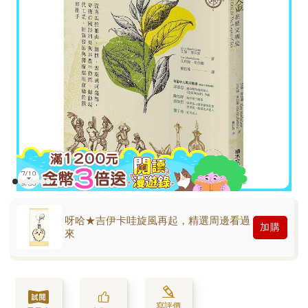
呀哈★吉伊卡哇旋風再起，精選周邊看過
加購
來
寫評價