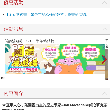
優惠活動
同的角色：在西漢是一種藥物，在唐朝乃上流社會的雅項，
而宋朝又出現了專業而具體的品茗法。8世紀中葉，隔壁棚的
【金石堂選書】帶你重溫紙張的芬芳，捧書的安穩。
日本人也加入戰局，將茶樹種子從中國引入，逐漸形成特殊
的茶道文化。一直到16世紀葡萄牙人將茶帶入歐洲後的一兩
活動訊息
百年，我們除了見證茶對英國工業革命的隱形推力，東印度
公司也藉此鞏固了對印度阿薩姆等地的殖民統治。 話到這
閱讀漫遊錄-2026上半年暢銷榜
飛
裡，艾倫拋出這個抓人眼球的提問：為何工業革命發生在英
新
國？又為什麼發生在18世紀？對他來說，茶和啤酒或許就是
推動這場革命的一大解答：茶裡的活性成分「單寧」、啤酒
花的防腐特性，加上兩者都以開水製成，這促使城市在蓬勃
發展的過程中免於痢疾等水傳播疾病的危害。要知道，18世
紀前的歐洲，其飲水條件是很糟糕的，茶的引入可謂改善了
英國人的健康、降低嬰兒死亡率，甚至間接促進人口成長。
如今，全球有數十億茶飲愛好者每天都得來上一杯，顯見茶
已植根世界各地，成為繁榮文明不可或缺的一環。 深入剖析
內容簡介
茶的科學面向，我們可以看到茶、啤酒、咖啡等主流飲料，
為何會走向如此截然不同的命運。茶雖然也有提神醒腦的咖
★
直擊人心，茶園裡出生的歷史學家Alan Macfarlane傾心研究茶