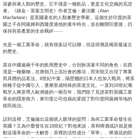
深參與著人類的歷史。它不僅是一種飲品，更是文化交織的見證
者。《綠金・茶葉文明史》作者艾倫・麥法蘭（Alan
Macfarlane）是英國著名的人類兼歷史學家。這個生於印度的茶
園之子在阿薩姆和西隆度過他的童年時光，並在離開印度後，仍
保持與茶產業的生命羈絆⋯⋯
光是一個工業革命，就有很多話可以聊，但這得溯及喝茶最遠古
的歷史。
茶在中國逾兩千年的飲用歷史中，分別扮演著不同的角色：在西
漢是一種藥物，在唐朝乃上流社會的雅項，而宋朝又出現了專業
而具體的品茗法。8世紀中葉，隔壁棚的日本人也加入戰局，將茶
樹種子從中國引入，逐漸形成特殊的茶道文化。一直到16世紀葡
萄牙人將茶帶入歐洲後的一兩百年，我們除了見證茶對英國工業
革命的隱形推力，東印度公司也藉此鞏固了對印度阿薩姆等地的
殖民統治。
話到這裡，艾倫拋出這個抓人眼球的提問：為何工業革命發生在
英國？又為什麼發生在18世紀？對他來說，茶和啤酒或許就是推
動這場革命的一大解答：茶裡的活性成分「單寧」、啤酒花的防