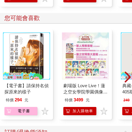
您可能會喜歡
【電子書】請保持名偵
劇場版 Love Live！蓮
典藏
探原來的樣子
之空女學院學園偶像俱
405
樂部 Bloom Garden
294
3499
特價
元
特價
元
240
Party蓮之空預售大套
組
電子書
加入購物車