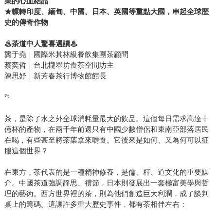
啡因，但卻有茶多酚等化合物作為緩衝，不易造成副作用。
業的心血結晶
★輾轉印度、緬甸、中國、日本、英國等重點大國，串起全球歷
不僅如此，茶的原料也不若啤酒，需要占用到可貴的糧食資
史的傳奇作物
源（更不用說，依靠酒支撐工作能量還可能誤事）。 《綠
金・茶葉文明史》透過茶的發展歷程與多個觀看角度，重新
♨
茶道中人驚喜選讀
♨
審視了人類文明的進步。我們看到，一種源於東方的植物，
龔于堯｜國際米其林級餐飲集團茶顧問
如何在不同的時空背景下繁衍生根、開花結果，改寫世界的
蔡奕哲｜台北櫳翠坊食茶空間坊主
面貌。閱讀這本書，不僅能豐富我們對茶的認識，也能從中
陳思妤｜新芳春茶行博物館館長
洞察全球化和跨文化交流的歷史軌跡。如果你希望從更宏觀
𖧧
的視野理解茶如何改變世界，這絕對是一本不容錯過的好
書！
茶，是除了水之外全球消耗量最大的飲品。這個每日需求高達十
億杯的產物，在兩千年前還只有中國少數僧侶和東南亞部落居民
在喝，有些甚至將茶葉拿來嚼食。它後來是如何、又為何可以征
服這個世界？
在東方，茶代表的是一種精神修養，是儒、釋、道文化的重要媒
介。中國茶道強調靜思、禮節，日本則發展出一套極富美學與哲
理的藝術。西方世界裡的茶，則為他們創造巨大利潤，成了談判
桌上的籌碼。這讓許多重大歷史事件，都有茶相伴左右：