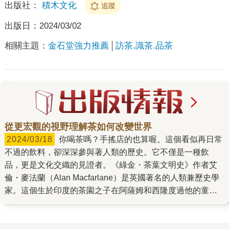
出版社：
積木文化
追蹤
出版日：
2024/03/02
相關主題：
金石堂強力推薦
訪茶.識茶.品茶
從更宏觀的視野理解茶如何改變世界
2024/03/18
你喝茶嗎？手搖店的也算喔。這個看似再日常
不過的飲料，卻深深參與著人類的歷史。它不僅是一種飲
品，更是文化交織的見證者。《綠金・茶葉文明史》作者艾
倫・麥法蘭（Alan Macfarlane）是英國著名的人類兼歷史學
家。這個生於印度的茶園之子在阿薩姆和西隆度過他的童年
時光，並在離開印度後，仍保持與茶產業的生命羈絆⋯⋯ 光
是一個工業革命，就有很多話可以聊，但這得溯及喝茶最遠
古的歷史。 茶在中國逾兩千年的飲用歷史中，分別扮演著不