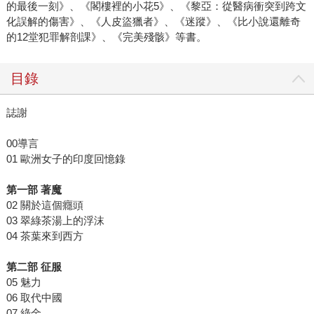
的最後一刻》、《閣樓裡的小花5》、《黎亞：從醫病衝突到跨文
化誤解的傷害》、《人皮盜獵者》、《迷蹤》、《比小說還離奇
的12堂犯罪解剖課》、《完美殘骸》等書。
目錄
誌謝
00導言
01 歐洲女子的印度回憶錄
第一部 著魔
02 關於這個癮頭
03 翠綠茶湯上的浮沫
04 茶葉來到西方
第二部 征服
05 魅力
06 取代中國
07 綠金