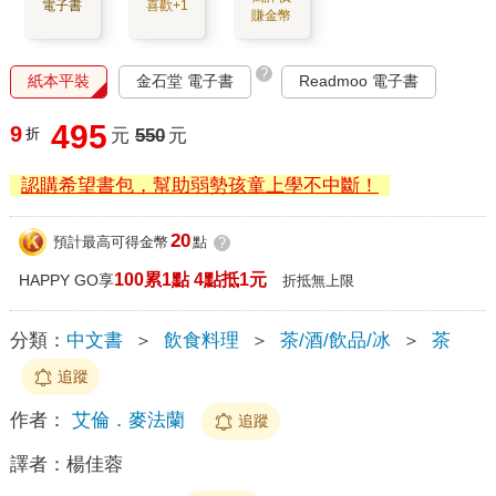
電子書
喜歡+1
賺金幣
?
紙本平裝
金石堂 電子書
Readmoo 電子書
495
9
折
元
550
元
認購希望書包，幫助弱勢孩童上學不中斷！
20
預計最高可得金幣
點
?
100累1點 4點抵1元
HAPPY GO享
折抵無上限
分類：
中文書
＞
飲食料理
＞
茶/酒/飲品/冰
＞
茶
追蹤
作者：
艾倫．麥法蘭
追蹤
譯者：
楊佳蓉