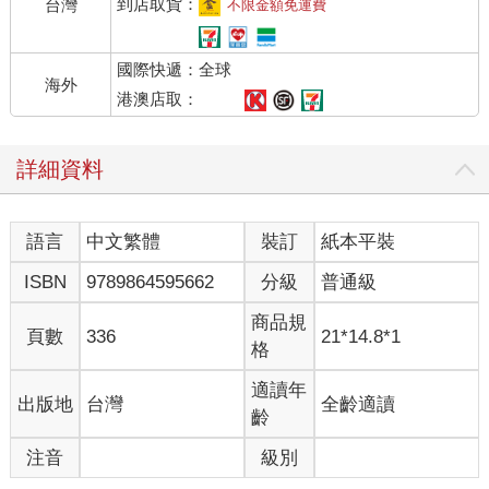
到店取貨：
台灣
不限金額免運費
國際快遞：全球
海外
港澳店取：
詳細資料
語言
中文繁體
裝訂
紙本平裝
ISBN
9789864595662
分級
普通級
商品規
頁數
336
21*14.8*1
格
適讀年
出版地
台灣
全齡適讀
齡
注音
級別