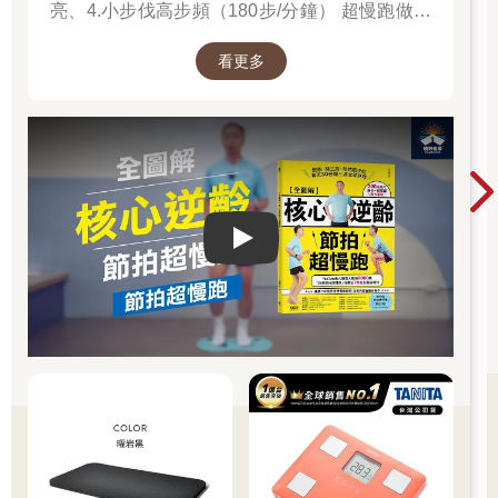
亮、4.小步伐高步頻（180步/分鐘） 超慢跑做對
了「不痠、不痛、不硬、不喘」！
看更多
Play video