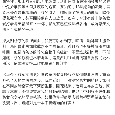
腐特性，加上兩者都以開水製成，這促使城市在蓬勃發展的過程
中免於痢疾等水傳播疾病的危害。要知道，18世紀前的歐洲，其
飲水條件是很糟糕的，茶的引入可謂改善了英國人的健康、降低
嬰兒死亡率，甚至間接促進人口成長。如今，全球有數十億茶飲
愛好者每天都得來上一杯，顯見茶已植根世界各地，成為繁榮文
明不可或缺的一環。
深入剖析茶的科學面向，我們可以看到茶、啤酒、咖啡等主流飲
料，為何會走向如此截然不同的命運。茶雖然也有提神醒腦的咖
啡因，但卻有茶多酚等化合物作為緩衝，不易造成副作用。不僅
如此，茶的原料也不若啤酒，需要占用到可貴的糧食資源（更不
用說，依靠酒支撐工作能量還可能誤事）。
《綠金・茶葉文明史》透過茶的發展歷程與多個觀看角度，重新
審視了人類文明的進步。我們看到，一種源於東方的植物，如何
在不同的時空背景下繁衍生根、開花結果，改寫世界的面貌。閱
讀這本書，不僅能豐富我們對茶的認識，也能從中洞察全球化和
跨文化交流的歷史軌跡。如果你希望從更宏觀的視野理解茶如何
改變世界，這絕對是一本不容錯過的好書！