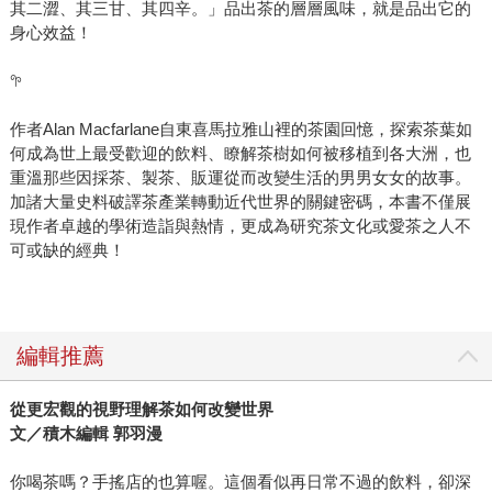
其二澀、其三甘、其四辛。」品出茶的層層風味，就是品出它的
身心效益！
𖧧
作者Alan Macfarlane自東喜馬拉雅山裡的茶園回憶，探索茶葉如
何成為世上最受歡迎的飲料、瞭解茶樹如何被移植到各大洲，也
重溫那些因採茶、製茶、販運從而改變生活的男男女女的故事。
加諸大量史料破譯茶產業轉動近代世界的關鍵密碼，本書不僅展
現作者卓越的學術造詣與熱情，更成為研究茶文化或愛茶之人不
可或缺的經典！
編輯推薦
從更宏觀的視野理解茶如何改變世界
文／積木編輯 郭羽漫
你喝茶嗎？手搖店的也算喔。這個看似再日常不過的飲料，卻深