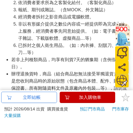
依消費者要求所為之客製化給付。（客製化商品）
報紙、期刊或雜誌。（含MOOK、外文雜誌）
經消費者拆封之影音商品或電腦軟體。
非以有形媒介提供之數位內容或一經提供即為完成之線
上服務，經消費者事先同意始提供。（如：電子書、電
子雜誌、下載版軟體、虛擬商品…等）
已拆封之個人衛生用品。（如：內衣褲、刮鬍刀、除毛
刀…等）
若非上列種類商品，均享有到貨7天的猶豫期（含例假
日）。
辦理退換貨時，商品（組合商品恕無法接受單獨退貨）必須
是您收到商品時的原始狀態（包含商品本體、配件、贈品、
保證書、所有附隨資料文件及原廠內外包裝…等），請勿直
接使用原廠包裝寄送，或於原廠包裝上黏貼紙張或書寫文
立即結帳
加入購物車
字。
預計 2026/08/14 出貨
購買後進貨
預訂門市商品
門市庫存
退回商品若無法回復原狀，將請您負擔回復原狀所需費用，
大量採購
嚴重時將影響您的退貨權益。