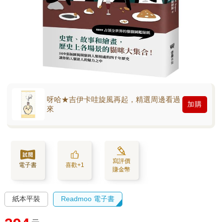
呀哈★吉伊卡哇旋風再起，精選周邊看過
加購
來
寫評價
電子書
喜歡+1
賺金幣
紙本平裝
Readmoo 電子書