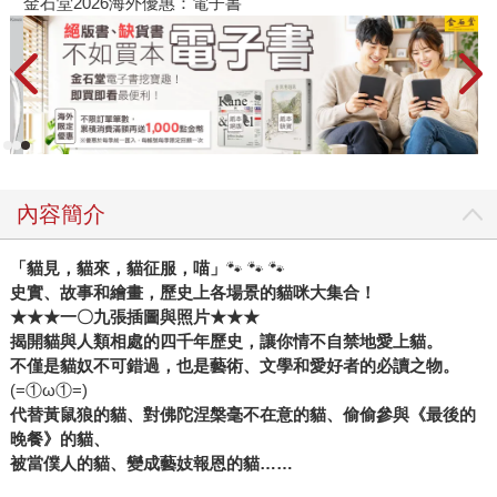
金石堂2026海外優惠：電子書
內容簡介
「貓見，貓來，貓征服，喵」
🐾 🐾 🐾
史實、故事和繪畫，歷史上各場景的貓咪大集合！
★★★
一〇九張插圖與照片
★★★
揭開貓與人類相處的四千年歷史，讓你情不自禁地愛上貓。
不僅是貓奴不可錯過，也是藝術、文學和愛好者的必讀之物。
(=①ω①=)
代替黃鼠狼的貓、對佛陀涅槃毫不在意的貓、偷偷參與《最後的
晚餐》的貓、
被當僕人的貓、變成藝妓報恩的貓……