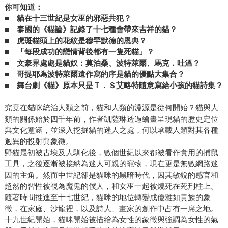
你可知道：
■
貓在十三世紀是女巫的邪惡共犯？
■
泰國的《貓論》記錄了十七種會帶來吉祥的貓？
■
虎斑貓頭上的花紋是穆罕默德的恩典？
■
「每段成功的戀情背後都有一隻死貓」？
■
文豪界處處是貓奴：莫泊桑、波特萊爾、馬克．吐溫？
■
哥提耶為波特萊爾遺作寫的序是貓的優點大集合？
■
舞台劇《貓》原本只是Ｔ．Ｓ艾略特隨意寫給小孩的貓詩集？
究竟在貓咪統治人類之前，貓和人類的淵源是從何開始？貓與人
類的關係始於四千年前，作者凱薩琳透過繪畫呈現貓的歷史定位
與文化意涵，並深入挖掘貓的迷人之處，何以承載人類對其各種
迥異的投射與象徵。
野貓最初被古埃及人馴化後，數個世紀以來都被看作實用的捕鼠
工具，之後逐漸被接納為迷人可親的寵物，現在更是無數網路迷
因的主角。然而中世紀卻是貓咪的黑暗時代，因其敏銳的感官和
超然的習性被視為魔鬼的僕人，和女巫一起被燒死在死刑柱上。
隨著時間推進至十七世紀，貓咪的地位轉變成優雅如貴族的象
徵，在家庭、沙龍裡，以及詩人、畫家的創作中占有一席之地。
十九世紀開始，貓咪開始被描繪為女性的象徵與強調為女性的氣