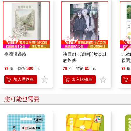
愛的小妾阿豐房裡，掐死了她並埋葬了她的屍體，然後變成了她
的模樣。（貓科動物是藉由咬斷喉嚨的方式讓大型獵物致死。）
藩主也沒有發現異狀，繼續愛著由貓假扮成的小妾。夜復一夜，
藩主的體力日漸衰弱，終於病入膏肓，連御醫也束手無策。因為
他在夜裡的情況最為糟糕，還會惡夢纏身，因此安排了一百名家
臣在他睡覺時守夜，但他們竟然在晚上十點前就接二連三陷入沉
睡，接著由貓假扮成的小妾便趁機溜進藩主房裡，吸吮他的脖子
直到天亮。最後，有名年輕的士兵意識到藩主其實是中了妖術，
因此決定留在他身邊就近看守，為了不讓自己睡著，他甚至還拿
臺灣漫遊錄
演員們：請解開故事謎
北歐
底外傳
福國
匕首往自己的大腿插，這也讓他順利看到一個貌美如花的女子試
圖接近藩主。他目不轉睛地盯著對方，並成功阻止她施展巫術，
300
95
79
折
特價
元
79
折
特價
元
79
折
逼得她只好退開。第二天晚上，舊事又再次重演，這次確信自己
加入購物車
加入購物車
發現真相的士兵直接來到假小妾的房裡想殺了她，只見對方變成
一隻貓，一溜煙地跳上屋頂逃之夭夭，還跑去騷擾其他當地居
民。故事最後，藩主策劃了一場追捕行動，順利殺死了那隻妖
您可能也需要
貓。
這些妖貓的故事激發出了人們的想像力，因此也特別吸引人，很
多作品都被搬上舞台表演，〈岡部的貓女巫〉（The Cat-Witch of
Okabe）就是其一。這個故事中的女巫是一隻貓，平時以老婦人
之姿示人，經常騷擾村莊裡在當地神社服務的年輕未婚女子。另