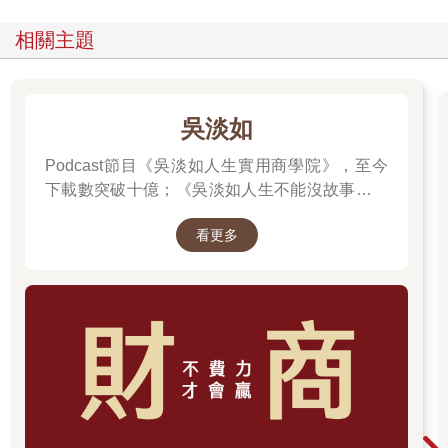
樣，平時會化身為野兔，她們的使魔可能是混種狗、老鼠，甚至
蟾蜍。直到後來的幾個世紀，當巫術成為如詩如畫的奇幻主題，
相關主題
而貓也被視為具有異國情調及神祕魅力之後，牠們才成了主角。
不過貓確實經常出現在女巫審判之中。貓喜歡與自己喜愛的人親
密接觸，而且能夠毫無徵兆地出現或消失，因此特別適合成為女
巫的使魔助手。寵愛貓的主人自然會懂得與牠們擁抱，給予牠們
吳淡如
無微不至的疼愛，或是與牠們進行交談；但這種行為卻理所當然
地成為他人控訴貓跟巫術離不開關係的主因。一五六六年，英國
Podcast節目《吳淡如人生實用商學院》，至今
艾塞克斯郡有個嫁給農夫名為伊莉莎白．法蘭西斯（Elizabeth
下載數突破十億；《吳淡如人生不能沒故事》也
Francis）的婦女遭到判刑，她從祖母身上習得了巫術，祖母送了
突破1億人以上。她擅長用貼近生活的語言，解
她一隻白色斑點貓，並隨意地取名為撒旦，還交代她給貓喝她的
看更多
讀歷史中的權力運作與人性選擇，讓看似遙遠的
鮮血，餵牠麵包和牛奶，平時要將牠放在籃子裡。後來那隻貓竟
過去，應對著現實人生的思索。
然「用一種奇怪的空靈嗓音」開口跟她對話，而伊莉莎白也逐漸
聽懂了牠想表達的意思。伊莉莎白請求那隻貓讓她變得富有，還
希望能順利找到老公，並願意以自己的血滴作為回報，因此她身
上各處留下了難以復原的痕跡。在貓的建議下，她試圖引誘讓安
德魯拜爾斯（Andrew Byles）主動勾引她，好讓他們可以結婚，
只不過對方始終不願這麼做，之後伊莉莎白竟然拜託撒旦毀掉他
做生意的商品並殺害他。後來撒旦確實幫她找了個老公，但伊莉
莎白始終不滿意，於是要求貓殺了他們的孩子，並讓那個男人成
了瘸子。最後，伊莉莎白將撒旦送給了修女艾格尼絲．沃特豪斯