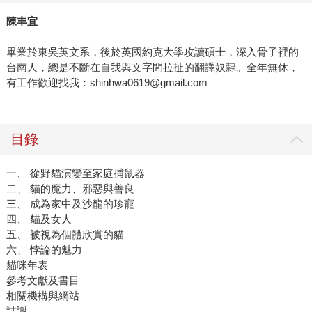
陳丰宜
畢業於東吳英文系，後於英國約克大學攻讀碩士，深入骨子裡的
台南人，總是不斷在自我與文字間拉扯的翻譯奴隸。全年無休，
有工作歡迎找我：shinhwa0619@gmail.com
目錄
一、 從野貓演變至家庭捕鼠器
二、 貓的魔力、邪惡與善良
三、 成為家中及沙龍的珍寵
四、 貓及女人
五、 被視為個體欣賞的貓
六、 悖論的魅力
貓咪年表
參考文獻及書目
相關機構與網站
誌謝