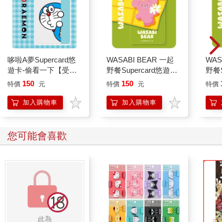
外，歌川國芳（Utagawa Kuniyoshi）於一八三五年左右的畫作
中，對歌舞伎的表演進行描繪，畫中有個擁有巨大貓耳及毛茸茸
爪子、露出惡狠狠表情的女人跪坐在中央，在她身後則有隻瞪大
雙眼的壯碩貓咪蜷伏在地，女人兩邊各有個試圖想捉拿她的武
士，在他們周遭有兩隻正忙著用後腿跳著舞、頭上裹著方巾的
貓。這個安排其實是在隱喻日本的民間信仰，日本民眾認為家中
哆啦A夢Supercard悠
WASABI BEAR 一起
WAS
的餐巾要是不翼而飛，肯定是被貓咪偷去戴在頭上參與貓族的舞
遊卡-偷看一下【受託
野餐Supercard悠遊卡-
野餐S
蹈活動，牠們通常會在寺廟的正殿或其他應該保持肅靜的地方，
代銷】
粉芥末熊【受託代銷】
辣椒
150
150
特價
元
特價
元
特價
一邊跳著舞，一邊大聲嚎叫著：「我們是貓！」
……
加入購物車
加入購物車
五、 被視為個體欣賞的貓
……
您可能會喜歡
在一八九三年的〈貓的種類〉（An Assortment of Cats）中，英
國作家傑羅姆．克拉普卡．傑羅姆（Jerome K. Jerome）巧妙地
分析了貓利用人類虛榮心來獲得他們青睞的方法。女主角金吉拉
貓解釋，每隻貓要找到屬於自己的豪宅安樂窩其實不是件難事：
「確定你要的那棟房子，在後門可憐兮兮地喵喵叫，一有人開門
就跑進去，往看到的第一條腿上拚命磨蹭，然後自信地抬起頭。
據我觀察，沒什麼能比自信十足的樣子更快打動人心了。」
然而，傑羅姆暗示人類沒有資格譴責貓，因為我們也沒有無私到