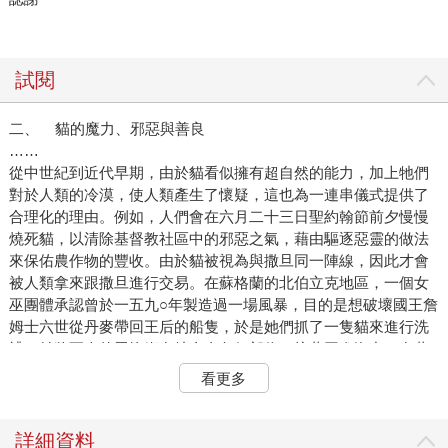
試閱
二、 貓的魔力、邪惡與善良
……
從中世紀到近代早期，由於貓看似擁有超自然的能力，加上牠們
對於人類的冷漠，使人類產生了懷疑，這也為一連串儀式提供了
合理化的理由。例如，人們會在六月二十三日聖約翰節前夕慢慢
燒死貓，以清除基督教社區中的邪惡之氣，藉由驅逐惡靈的做法
來保佑農作物的豐收。由於貓被視為與撒旦同一陣線，因此才會
被人類拿來跟撒旦進行交易。在蘇格蘭的北伯立克地區，一個女
巫團體承認曾於一五九○年製造過一場風暴，目的是想破壞國王詹
姆士六世從丹麥帶回王后的船隻，於是她們抓了一隻貓來進行洗
禮，並將死人的屍塊綁在牠全身各個部位，接著丟進海中。在蘇
格蘭駭人聽聞的泰海姆（Taigheirm）儀式中，想獲得預測能力的
看更多
人會慢慢將貓燒死，以此作為獻給邪惡力量的祭品，如果施行儀
式的人及諸多受害的貓能堅持四天的話，那麼來自地獄的靈魂就
會以黑貓的樣貌出現並實現他的願望。直到十九世紀，未受過教
詳細資料