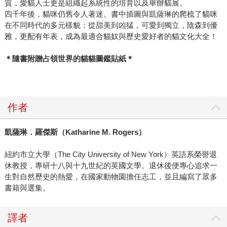
質，愛貓人士更是組織起系統性的培育以及舉辦貓展。
四千年後，貓咪仍舊令人著迷。書中插圖與凱薩琳的爬梳了貓咪
在不同時代的多元樣貌：從甜美到凶猛，可愛到獨立，陰森到優
雅，更配有年表，成為最適合貓奴與歷史愛好者的貓文化大全！
＊隨書附贈占領世界的貓貓圖鑑貼紙＊
作者
凱薩琳．羅傑斯（Katharine M. Rogers）
紐約市立大學（The City University of New York）英語系榮譽退
休教授，專研十八與十九世紀的英國文學。退休後便專心追求一
生對自然歷史的熱愛，在國家動物園擔任志工，並且編寫了眾多
書籍與選集。
譯者