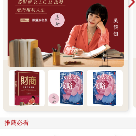
（Mother Agnes Waterhouse）以換取一個蛋糕，撒旦為了報答新
主人的照顧，幫忙殺死了她鄰居的一頭牛跟三隻鵝。
……
在民間故事〈鬧鬼的磨坊〉（The Haunted Mill）中，一個磨坊主
人因為磨坊每晚都有可怕的騷動而留不住學徒，最後，有個年輕
人自願帶著斧頭跟經書待在磨坊裡過夜。午夜十二點的鐘聲一響
起，有隻老貓及小灰貓走進磨坊坐下，互相喵喵叫個不停，顯然
對發現一個清醒且帶有武器的不速之客感到不悅。雖然貓試圖想
搶走年輕人的斧頭及經書，但他的動作太快了因此沒能成功。到
了凌晨一點，小貓撲向蠟燭想熄滅火光，卻被年輕人用斧頭砍斷
右爪而未果。隔天一早，年輕人發現自己砍下的不是爪子，而是
一隻手。之後磨坊主人的老婆便一直避不見面，大家後來才恍然
大悟，原來是她的右手不見了。
在日本民間傳說中，女人和貓（以及狐狸）之間的形態轉變也
是很常見的主題。日本故事中的邪惡生物並不是化身為貓的女
人，而是化身為魅惑女人的妖貓。牠們跟人類的體型一樣大，有
雙炯炯有神的大眼睛，牙齒總是緊咬著受害者的脖子不放。在普
遍認為貓比較適合擁有短尾巴的文化之中，這種妖貓通常都是長
推薦必看
尾示人。在〈鍋島的吸血貓〉（The Vampire Cat of Nabeshima）
這個故事中，描述了一隻巨貓在某個夜晚潛入最受肥田藩主最寵