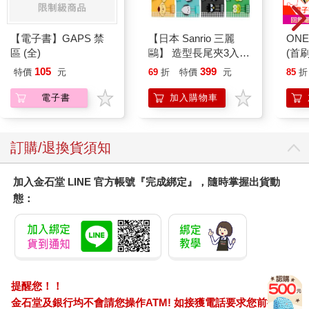
哪裡去，只是更多愁善感和自欺欺人。如果說貓是為了替自己爭
取一個舒適的家才對人類產生興趣，那麼人類就是因為相信貓很
【電子書】GAPS 禁
【日本 Sanrio 三麗
ONE
友善、值得信賴、值得獲得差別待遇的愛，並期待能被牠們取悅
區 (全)
鷗】 造型長尾夾3入組
(首刷
才會對貓如此有興趣。比起狗，獲得貓的青睞更讓人感到滿足，
(8款可選) 凱蒂貓 Hello
因為要獲得貓的愛並不容易，牠們可能還會反悔再也不搭理你，
105
399
特價
元
69
折
特價
元
85
折
Kitty 庫洛米 布丁狗 酷
所以我們可以把貓給的愛當作是牠們對我們特別和體貼的肯定。
企鵝
電子書
加入購物車
「貓當然不是什麼好東西，」保羅．葛里克在一九五二年的〈我
的老板，貓〉（My Boss, the Cat）中曾親切地解釋道：「不僅心
術不正，還是厚顏無恥的諂媚者，是形同騙子跟乞丐般的存
訂購/退換貨須知
在……腦中總是充滿陰謀、詭計、離間計與老奸巨猾的計畫。」
當小貓「想要獲得關注時，就是要你關注；要是碰到牠有心事，
代表牠想自己獨處」。
加入金石堂 LINE 官方帳號『完成綁定』，隨時掌握出貨動
據說，在一九六四年出版的《沈默的喵星人：小貓、流浪貓和無
態：
家可歸的貓手冊》（The pro171 tagonist of his Silent Miaow: A
Manual for Kittens, Strays, and Homeless Cats）就是由葛里克的
貓所寫，裡面還附上作者本喵的大量迷人美照，並向廣大讀者說
明了原本身為流浪貓的牠是如何發現並順利接手一個舒適富裕的
家。即便牠的主人原本絲毫沒有養貓的意願，但牠現在已經可以
毫不費力地支配家裡的所有人。貓是如此獨立的存在，人們不會
提醒您！！
奢求牠們主動給予關愛，因此貓不僅能確保自己的所有付出都可
金石堂及銀行均不會請您操作ATM! 如接獲電話要求您前往