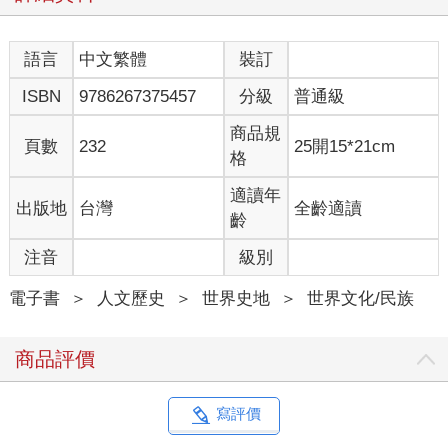
育的人們仍然信奉著類似的信仰，正如英國作家伊莉莎白．蓋斯
克亞爾（Elizabeth Gaskell）作品《北與南》（North and South,
1855）中女主角的驚恐經歷一樣。女主角回到父親居住的鄉村教
語言
中文繁體
裝訂
區後，有位老農婦向她抱怨有個名為貝蒂．巴恩斯（Betty
ISBN
9786267375457
分級
普通級
Barnes）的人為了施法讓丈夫不再憤怒，竟然偷走她的貓並活活
將牠燒死，因為貝蒂認為貓的痛苦哀號可以迫使暗黑力量實現她
商品規
的願望。諷刺的是，這位農婦並不懷疑施法的成效，如果受害的
頁數
232
25開15*21cm
格
不是她的貓，她也不會因為這種殘忍行為而感到難過。
或許貓本身就是惡魔。在愛爾蘭西部的康尼馬拉有個漁夫總是滿
適讀年
出版地
台灣
全齡適讀
載而歸，但在他到魚市場販售漁獲之前，每晚都會有隻大黑貓跑
齡
來吃掉他最高級的魚。一天晚上，大黑貓來的時候剛好漁夫的妻
子也在場，牠看著擺在桌上的魚，警告漁夫妻子不要打擾牠或大
注音
級別
驚小怪，接著縱身一躍開始大快朵頤，並對試圖接近的漁夫妻子
大聲咆哮。漁夫妻子本想一拳打傷貓背將其擊退，沒想到黑貓只
電子書
＞
人文歷史
＞
世界史地
＞
世界文化/民族
是朝她咧嘴一笑，繼續撕咬著魚。後來漁夫妻子拿了瓶聖水潑在
牠身上，說也奇怪，黑貓就這麼被燒成了灰燼，從此不見蹤影。
商品評價
貓更常被指控與撒旦在人世間的代理人結盟，並以使魔的身分提
供女巫另一種施法的替代途徑。雖然動物在異教崇拜中存在一定
的重要性，因而在巫術迷信中占據重要地位，但指涉的動物並不
寫評價
只限於貓。在十六至十七世紀，被指控施術的婦女應該像貓一