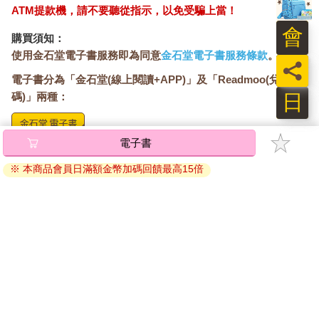
以獲得對方真心誠意的感謝，還能透過擺出讓人難以抗拒的可愛
ATM提款機，請不要聽從指示，以免受騙上當！
姿勢，讓自己得以繼續賴在最喜歡的椅子上。
會
維多利亞時代特有的感性在故事跟插圖創作上依然有一定的吸引
購買須知：
力。許多愛狗人士仍舊無法理解，為什麼有人會對貓這種我行我
使用金石堂電子書服務即為同意
金石堂電子書服務條款
。
員
素，甚至難以定義的生物費盡心思，但如今這類的想法已經不再
電子書分為「金石堂(線上閱讀+APP)」及「Readmoo(兌換
主流。大多數的人至少願意覺得，我們並不需要與我們共處一室
日
碼)」兩種：
的動物無條件崇拜或服從我們。透過幽默地接受貓無視我們的行
為，我們可以滿足自己心理的平衡感，不會讓自己真的為了這些
事而困擾。我們將屈服視為寬宏大量的證明，而不是控制不了牠
電子書
們的弱點。事實上，我們對自己獲得的差別待遇感到自豪，因為
將儲存於會員中心→電子書服務「我的e書櫃」，點選線上
這代表我們察覺貓是種具備特殊要求的動物。過去，人們會指責
閱讀直接開啟閱讀。
※ 本商品會員日滿額金幣加碼回饋最高15倍
貓冷酷地以自我為中心；現在，這種指責已經被視為對貓的魅力
線上閱讀：
的讚美，也變成一種堅強的現實主義精神，亦即我
建議使用Chrome、Microsoft Edge 有較佳的線上瀏覽效
們真心接納了貓，即使清楚牠們不會全心全意地為我們奉獻。
果， iOS 16 或以上版本，Android 6.0 以上版本，建議裝
雖然傑羅姆跟葛里克賦予了貓人類的表達能力，但他們透過讓貓
置有6GB以上的記憶體，至少有 30 MB以上的容量。
表達有說服力的貓科動物情感來保留貓的真實性。同樣地，安潔
離線閱讀：
拉．卡特也詼諧地重新改編了大家耳熟能詳的傳統故事，將穿長
APP下載：
iOS
Android
靴的貓擬人化，並以細膩的洞察力及同情心對貓進行了觀察。雖
安裝電子書APP後，請依照提示登入「會員中心」→「我
然貓在這則故事中仍是窮人家的奴僕，但隨著貓的地位提升，牠
的E書櫃」→「電子書APP通行碼/載具管理」，取得通行
的主人成了作風不羈的年輕士兵，而牠也清楚意識到自己的聰明
碼再登入下載您所購買的電子書。完成下載後，點選任一
才智。牠開始用藝術性的散文來講述自身的故事，藉此展現出了