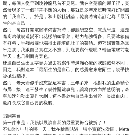
期，每個人從早到晚神龍見首不見尾。我在空蕩蕩的屋子裡，突
然發現多了一個非常不熟的人物，那就是多年來沒時間好好關照
的「我自己」。於是，和出版社討論，乾脆將書名訂定為「最陌
生的是自己」。
然而，每當打開電腦準備書寫時，卻腦袋空空、電流怠速，連走
進廚房做幾道變不出花樣的家常菜，動力都強得多。只要冰箱備
有好料，手殘愚婦也端得出能填飽肚子的菜餚。但巧婦實難為無
米之炊，我跟自己實在太不熟，到底要寫什麼呢？端坐電腦前老
半天，也只剩面有菜色。
硬逼自己生出文字更與過去我寫作時滿滿心流的狀態截然不同，
因之，我對這本「最陌生的是自己」的感覺愈來愈陌生，幾乎快
被拋出腦後。
然而，老天爺似乎沒忘記這本書，三年多來，祂對我的生命精心
布局，接二連三發生了幾件關鍵事兒，讓寫作方向豁然明朗，甚
至加速勾勒出寫作大綱，這本書於焉自己生出骨幹、長出血肉，
最終長成它自己要的樣貌。
另闢舞台
第一件事是：我賴以展演自我的最重要舞台被拆了！
不知道N年前的哪一天，我在臉書貼過一張小寶寶洗澡圖，Meta