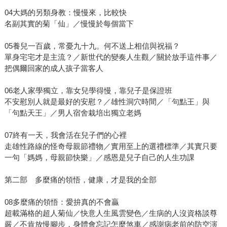
04大媽的另類身教：慢慢來，比較快
名副其實的菊「仙」／慢慢於每個當下
05養兒一百歲，常憂九十九。何不送上相信與祝福？
單身宅宅才是主流？／新世代的變奏人生觀／關於放手這件事／
把偶爾回家的成人孩子當客人
06老人家學獨立，靠女兒學得慢，靠兒子是保證班
不安慰別人就是最好的安慰？／雄性洞穴時間／「句點王」與
「句點天王」／男人宿舍栽培出獨立老媽
07終有一天，我會活在兒子們的心裡
走雄性路線的怪奇母親節禮物／實用至上的選禮標準／其實只要
一句「媽媽，母親節快樂」／感恩是兒子自己的人生功課
第二部 多麼痛的領悟，健康，才是我的全部
08多麼痛的領悟：愛拚真的不會贏
超載滿格的超人菊仙／快意人生風雲變色／生病的人沒資格談尊
嚴／不肯放慢腳步，身體會忘記怎麼煞車／感謝病老前的防空演