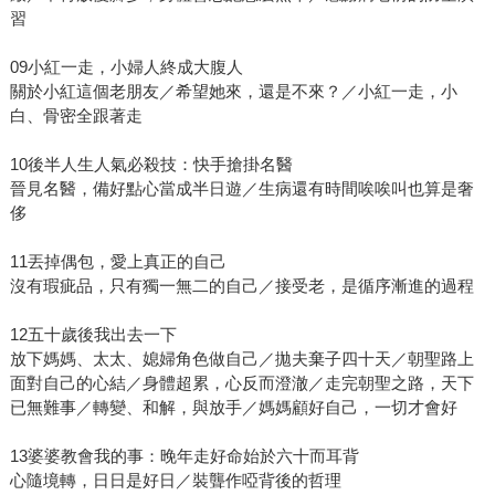
習
09小紅一走，小婦人終成大腹人
關於小紅這個老朋友／希望她來，還是不來？／小紅一走，小
白、骨密全跟著走
10後半人生人氣必殺技：快手搶掛名醫
晉見名醫，備好點心當成半日遊／生病還有時間唉唉叫也算是奢
侈
11丟掉偶包，愛上真正的自己
沒有瑕疵品，只有獨一無二的自己／接受老，是循序漸進的過程
12五十歲後我出去一下
放下媽媽、太太、媳婦角色做自己／拋夫棄子四十天／朝聖路上
面對自己的心結／身體超累，心反而澄澈／走完朝聖之路，天下
已無難事／轉變、和解，與放手／媽媽顧好自己，一切才會好
13婆婆教會我的事：晚年走好命始於六十而耳背
心隨境轉，日日是好日／裝聾作啞背後的哲理