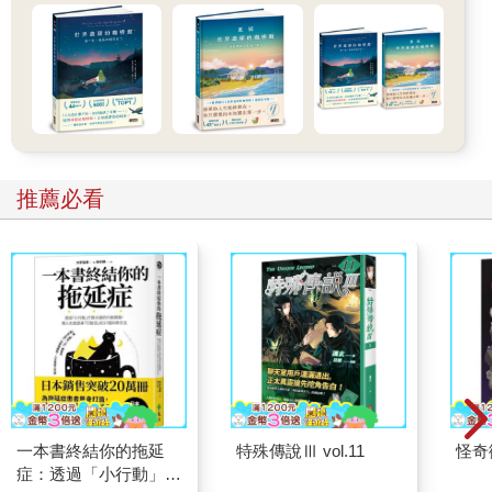
掏空式生活。其實身體早已處在長期發炎的狀態，免疫功能江河
日下，新陳代謝也怠速，我卻毫無留意。
我謝謝我的臭皮囊始終不離不棄，下了「最善意的重手」，給我
逼真的病老前防空演習，終把我點醒：人生，是福也是禍，是禍
也是福。
長達三年多的人生黑暗期，我領悟到人生最幸福，只有簡單四件
事，就是：吃得下、睡得著、拉得了、笑得出來。
真的很簡單嗎？我邊跳舞邊想，一點也不簡單。跳舞簡單多了！
推薦必看
（摘自〈08多麼痛的領悟：愛拚真的不會贏〉）
你是怎麼保養的？
附近菜場魚鋪是一對老夫婦，除了老先生中聽之外，兩人動作相
當俐落，特別是賣魚婦，每隔一陣就燙髮，穿著俏麗時髦，紋著
不粗不細的眉，做生意時永遠塗著整齊的口紅，看起來總是精心
setto（siat-tooh）過。她忙進忙出，兩頰暈紅，看起來精神抖
擻。
她特別會做生意，尾數零頭永遠不收，有時還自動減價一、兩
百，然後說魚貨太重，都叫我擱著，請她先生送到我家。每次一
打開來看，不是多送了好幾條魚卵，就是多了幾顆新鮮魚丸，或
一本書終結你的拖延
特殊傳說Ⅲ vol.11
怪奇
一、兩條小魚。
症：透過「小行動」打
有天滑手機時，赫然發現IG冒出了魚販老婦遊山玩水的豔照，才