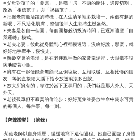
✶父母對孩子的「憂慮」，是穩「賠」不賺的賭注，適度切割，
改為「相信孩子」與「祝福孩子」。
✶把握老前最活躍的時機，在人生清單裡多栽培一、兩個有趣的
新哏，不只活化肌膚，整個後半人生都將生機盎然。
✶夫妻是各自一個圓，每個圓都必須投資時間，已逐漸適應「自
我運轉」模式。
✶老夫老妻，彼此從身體到心裡都摸透透，沒啥好說，那麼，就
好好地手牽手，慢慢走。
✶熟齡空巢的浪漫，是在老伴親手做的家常羹湯裡，大眼毫不設
防地瞪著小眼。
✶擁有在一起便能毫無顧忌互倒垃圾、互相取暖、互相比慘的朋
友，等於直接給大腦下指令放送滾滾多巴胺。
✶放大所擁有的，專注於當下正享用的，我們就是那人外人、天
外天。
✶老後孤單但不寂寞的偷吃步：好好蒐集並妥放生命中雋永可貴
的每個人、每件事、每一刻。
【齊聲讚譽】（摘錄）
‧菊仙老師以自身經歷，緩緩地寫下這個過程。她自己面臨了身體