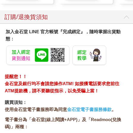
透早忙到天暝？沒吃藥？蕭薔也沒你厲害啦！」
「有啦，我只有吃一種藥，睡前要吃半顆安眠藥，吃了三十年，
每天都睡得很沉，不用多睡。」
訂購/退換貨須知
有天回診看中醫，我跟醫生抱怨：「你一直怪我晚睡，睡不飽，
又說我沒控制飲食，你看，我家市場那個賣魚的，做到幾項？什
加入金石堂 LINE 官方帳號『完成綁定』，隨時掌握出貨動
麼養生之道，她根本沒在怕，八十幾歲比我五十幾還勇，老天真
態：
是不公平！」
中醫師抬頭看著我，緩緩道來：「她才不需要像你這樣對身心精
打細算哩，因為她再怎麼勞動也沒你消耗的能量多。」
我一臉茫。
「想想看你來我這兒看病前發生了什麼事？你，用腦過多、思慮
過多、煩惱愈堆愈多。如果你跟她一樣，每天勞動，動完就吃，
提醒您！！
吃完就睡，你也不需要來我這兒囉。」
金石堂及銀行均不會請您操作ATM! 如接獲電話要求您前往
「身體最怕七種情，喜、怒、憂、思、悲、恐、驚，你好好想
ATM提款機，請不要聽從指示，以免受騙上當！
想，你病發前，發生了什麼事？這七種情，你犯了幾項？你家那
個賣魚的老婦，天天大魚大肉照吃不誤，但是她思慮一定很簡
購買須知：
單，沒給心裡負擔，沒給臟器負能量，她的確是比你高明，也比
使用金石堂電子書服務即為同意
金石堂電子書服務條款
。
很多人高明。」
電子書分為「金石堂(線上閱讀+APP)」及「Readmoo(兌換
中醫師一語道破我的「盲腸」。
碼)」兩種：
（摘自〈14養生，就是把自己活成一頭簡單而快樂的豬〉）