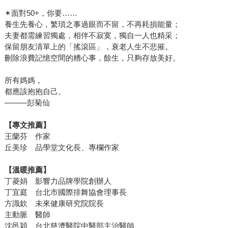
✶面對50+，你要……
養生先養心，繁瑣之事過眼而不留，不再耗損能量；
夫妻都需練習獨處，相伴不寂寞，獨自一人也精采；
保留朋友清單上的「搖滾區」，衰老人生不悲摧。
刪除浪費記憶空間的糟心事，餘生，只夠存放美好。
所有媽媽，
都應該抱抱自己。
────彭菊仙
【專文推薦】
王蘭芬 作家
丘美珍 品學堂文化長、專欄作家
【溫暖推薦】
丁菱娟 影響力品牌學院創辦人
丁宜庭 台北市國際排舞協會理事長
方識欽 未來健康研究院院長
主動脈 醫師
沈邑穎 台北慈濟醫院中醫部主治醫師