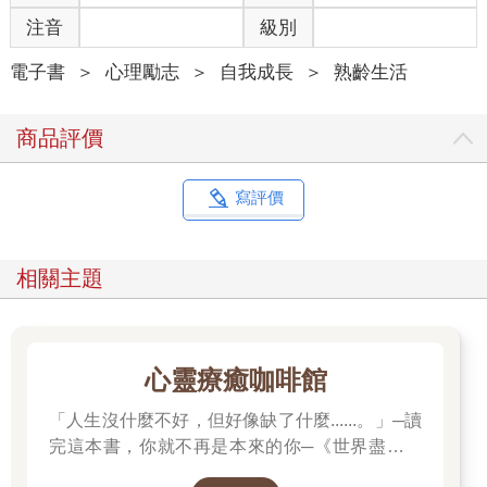
任勞任怨、任重道遠、鞠躬盡瘁。
注音
級別
然而，它開始不斷鬧彆扭，一下子落鏈、一下子漏氣、一下子龍
頭不穩，又飽受日晒雨淋，終於，它奄奄一息，肝腦塗地。我非
電子書
＞
心理勵志
＞
自我成長
＞
熟齡生活
但不疼惜，反而心中大喜。
牽著老土車走進單車行，沒想到，老闆劈頭便喝道：「你這個
商品評價
『娃娃座椅』沒在用了就整個拆掉啊！我幫你把主要座椅換一個
新的，然後，龍頭調一調，落鏈上一下，再換個新的車鈴，其
實，你這台車還很好用啊！根本不用換。」
寫評價
手非常癢的修車控老闆開始敲敲打打、扭扭又轉轉，未久，就把
車推還給我：「喏！還好騎得很。拿去，四百塊就好。」我的臉
上三條線，無奈又踩上「功成卻不能身退」的車。
相關主題
天啊！這車、這車、這車是我的嗎？娃娃座椅拆掉了、整個前座
空蕩蕩，沒了娃娃椅卡住我的大腿，我的雙腿晃來晃去、頓失依
靠，整個的不習慣，整個的不自在，怎麼那麼難騎啊？多麼希望
娃娃座椅依然存在，繼續讓我的雙腿被制約、被牽絆。
心靈療癒咖啡館
原來騎母子腳踏車騎久了，也能騎出「空巢期」。但，沒有孩子
之前，我本來是優游自在騎單人自行車的啊。
「人生沒什麼不好，但好像缺了什麼......。」─讀
（摘自〈01孩子長大了，應該先放個鞭炮〉）
完這本書，你就不再是本來的你─《世界盡頭的
咖啡館》
感謝病老前的防空演習