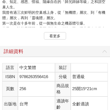
命、知足、感恩、惜福、隨緣自在的「師兄師姊等級」之和諧空
巢人生。
我曾有過三次鮮明的空巢感上身，從「無機體」層次、到「有機
體」層次，再到「靈魂體」層次。
第一次是在十多年前，從一個無生命之機器體引爆。
某天，一陣秋風習習，我正感快意，碰地一聲，跟著我春去秋來
十多年的腳踏車竟不解「風」情地應聲倒地，本已滿身風霜的
看更多
它，可真成了名正言順的破銅爛鐵：落鏈、座椅彈開、龍頭歪
斜、車鈴炸裂……。
跨前一步定睛細看，前座支撐娃娃椅的欄杆整個大斷裂！恍惚
詳細資料
間，我才注意到車子居然還有個早就人走椅涼的「娃娃椅」。我
的車居然還有娃娃椅！
記得老大二年級、老二大班的某一天，當我一前一後載著兩個大
語言
中文繁體
裝訂
娃娃吃力前行時，這台原本堅固耐操的腳踏車就曾以「爆胎」的
ISBN
9786263556416
分級
普通級
激烈行徑向我抗議。於是，我改成載大班的老二以及三歲的老
么。當時二年級的老大自此被迫走向獨立。
商品規
一轉眼，爆胎事件再度重演。於是乎，老二也跟著走向獨立的命
頁數
256
25開15*21cm
格
運。再一轉眼，三小子都不再是娃娃椅上的娃娃了。
我開始騎著空蕩蕩的母子車去買菜、繳費、買麵包、辦一些亂七
適讀年
出版地
台灣
全齡適讀
八糟的雜事。每天，它的左右把手都被我掛滿了青菜蘿蔔鮮魚排
齡
骨各式雜貨，車籃裡也塞爆了牛奶醬油蠔油沙拉油。此老土車，