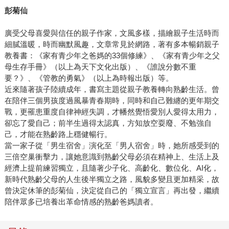
彭菊仙
廣受父母喜愛與信任的親子作家，文風多樣，描繪親子生活時而
細膩溫暖，時而幽默風趣，文章常見於網路，著有多本暢銷親子
教養書：《家有青少年之爸媽的33個修練》、《家有青少年之父
母生存手冊》（以上為天下文化出版）、《誰說分數不重
要？》、《管教的勇氣》（以上為時報出版）等。
近來隨著孩子陸續成年，書寫主題從親子教養轉向熟齡生活。曾
在陪伴三個男孩度過風暴青春期時，同時和自己難纏的更年期交
戰，更罹患重度自律神經失調，才幡然覺悟愛別人愛得太用力，
卻忘了愛自己；前半生過得太認真，方知放空耍廢、不勉強自
己，才能在熟齡路上穩健暢行。
當一家子從「男生宿舍」演化至「男人宿舍」時，她所感受到的
三倍空巢衝擊力，讓她意識到熟齡父母必須在精神上、生活上及
經濟上提前練習獨立，且隨著少子化、高齡化、數位化、AI化，
新時代熟齡父母的人生後半獨立之路，風貌多變且更加精采，故
曾決定休筆的彭菊仙，決定從自己的「獨立宣言」再出發，繼續
陪伴眾多已培養出革命情感的熟齡爸媽讀者。