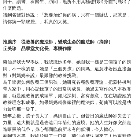
因子。讀書、看醫生、訪問，無所不用其極想找出身體到底出了
什麼問題。
讀到名醫對她說：「想要治好你的病，只有一個辦法，那就是，
請你換一顆腦袋。」我真的大笑。
推薦序 從教養的魔法師，變成生命的魔法師（摘錄）
丘美珍 品學堂文化長、專欄作家
菊仙是我大學學妹，我認識她多年。她跟我一樣是三個孩子的媽
媽，不一樣的是，她是「三個男孩」的媽媽。這意味著她直接面
對（對媽媽來說）最艱難的教養挑戰。
為了學習如何教養三個男孩，她研究各種教養理論，把蒙特梭利
帶入家中，用心記錄孩子的日常與成長。她過去寫作的八本教養
書，就是她教養的成績單，如此深刻、富有創意，在在驗證她的
教養理念和成果。如果媽媽就像家裡的魔法師，菊仙可以說是功
力最強那一級了。
幾年之後，孩子長大了，媽媽自由了。但昔日的魔法師卻失去了
力量，這大概就是過去這四年菊仙的處境。她的人生好像突然走
進暗黑的低谷，身心都面臨前所未有的低潮，令人擔心。
看到這本書，我終於鬆了一口氣。菊仙的魔法回來了！她重新發