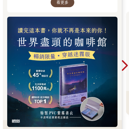
看更多
某天，我在等待看中醫時，和一位約莫六、七十歲的婦人聊起
天，兩人互相取暖，叫苦連天。她一聽我才五十幾，便鐵口直斷
說：「唉呀，你這些毛病就是更年期啦！更年期有不舒服，我覺
得很好欸，這樣，你才會知道健康很重要，就會開始好好保養。
不像我，更年期還壯得像頭牛，每天從早做到晚，看看我現在一
身病，脊椎受傷、髖骨痛、膝蓋差，連走路都難，就是因為更年
期了還不知道要保養身體。」
啊，原本怨天尤人的我，此刻，誠心誠意謝天又謝地，原本怪罪
臭皮囊毀了輝煌人生的我，由衷感恩它快狠準的霹靂警報，否
則，在毀掉事業之前，可能先毀了性命。臭皮囊啊臭皮囊，默默
承受我大半輩子的折磨，卻還是慈悲地給我補救的機會。
回想起來，這幾年身體一直找機會點化我，只是我憨慢駑鈍，收
不到它用心良苦的訊號。比如，前幾年，我因為常常莫名其妙流
鼻血卻置之不理，最後才檢查出鼻腔深處長了鼻腔血管瘤，連續
兩年動手術；某個半夜，因老媽半夜住進加護病房我徹夜未眠，
才回到家就被自己紅色的尿液驚嚇，原來憋尿憋到尿道感染；還
有一次拔牙後，牙齦始料未及的大腫痛，快速發炎，一直腫脹到
下巴脖子，痛到太陽穴腦門，連牙醫都嚇壞了。
那幾年，我只知道鼻痛醫鼻、牙痛醫牙，只要病症一解除，我又
開始猛力戰鬥，並且誤把自己當成少年郎般湖吃海喝，繼續殘忍