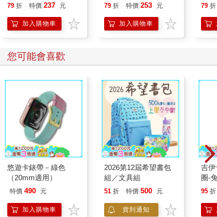
開大腦的行動開關，懶
237
253
79
折
特價
元
79
折
特價
元
79
折
發現她不只做生意靈活、打扮時髦，連年輕人的玩意兒也沒落
人也能變身「行動派」
後。一查才看到，她臉書也玩很凶哩。
的37個科學方法
加入購物車
加入購物車
我自律神經失調嚴重發作的某一天，頭重腳輕、全身無力，老態
龍鍾地走到魚販處，看她又是一身新裝，且還是款鑲了蕾絲花
邊、低胸性感的彩色洋裝，春風滿面、韻致猶存，我便忍不住
您可能會喜歡
問：「你都幾點起床啊？」
「我從基隆來這裡，四點就要起床了。」
「那麼早，那你每天都很早就要睡覺了吧？」
「十二點才睡，太早也睡不著，年紀大了啦。」
「什麼？你才睡四個多小時？這樣夠嗎？」
「夠啊，躺下去三秒就睡著了。」
「你幾歲了，精神可以這麼好啊？」
「你猜猜看！」魚販老婦神祕又得意地呵呵笑，不待我猜，她迫
不及待直接用手比了八：「快八十了啦。」
「什麼？我才不信！還是你都很重視養生，怎麼身體那麼好？」
悠遊卡錶帶－綠色
2026第12屆希望書包
吉伊卡哇 
比起眼前八旬老嫗，我這弱雞真是自慚形穢。
（20mm適用）
組／文具組
圈-
沒想到她中氣十足地答道：「養什麼生，我大魚大肉照吃不誤，
每天晚上還要幫兒子女兒孫子孫女煮一大桌子菜，他們統統都要
490
500
特價
元
51
折
特價
元
95
折
回來吃晚餐，我一定得煮啊！」
加入購物車
貨到通知
「怎麼可能！不用控制飲食，也沒破病，一天只睡四小時，還從