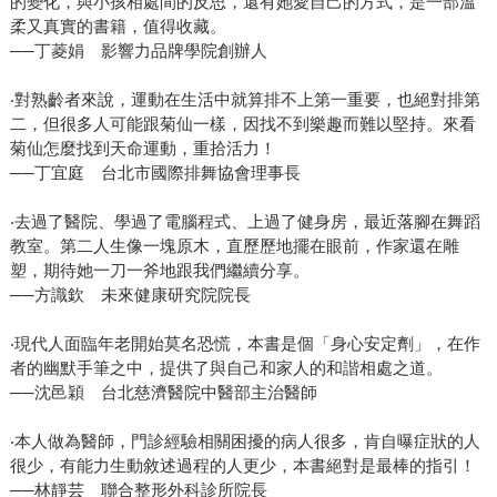
的變化，與小孩相處間的反思，還有她愛自己的方式，是一部溫
柔又真實的書籍，值得收藏。
──丁菱娟 影響力品牌學院創辦人
‧對熟齡者來說，運動在生活中就算排不上第一重要，也絕對排第
二，但很多人可能跟菊仙一樣，因找不到樂趣而難以堅持。來看
菊仙怎麼找到天命運動，重拾活力！
──丁宜庭 台北市國際排舞協會理事長
‧去過了醫院、學過了電腦程式、上過了健身房，最近落腳在舞蹈
教室。第二人生像一塊原木，直歷歷地擺在眼前，作家還在雕
塑，期待她一刀一斧地跟我們繼續分享。
──方識欽 未來健康研究院院長
‧現代人面臨年老開始莫名恐慌，本書是個「身心安定劑」，在作
者的幽默手筆之中，提供了與自己和家人的和諧相處之道。
──沈邑穎 台北慈濟醫院中醫部主治醫師
‧本人做為醫師，門診經驗相關困擾的病人很多，肯自曝症狀的人
很少，有能力生動敘述過程的人更少，本書絕對是最棒的指引！
──林靜芸 聯合整形外科診所院長