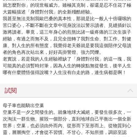
就怎麼對你」的現世報威力。雖極其克制，卻還是忍不住花了極
大篇幅描述「身體對付我」的全新殘酷經驗。
我甚至無法克制我歐巴桑的真本性，那就是比一般人十倍囉嗦的
苦口婆心，不斷不斷在文章中現身說法以警示讀者、見縫插針以
激將讀者。畢竟，這三年身心的煎熬比諸一級疼痛的三次生孩子
經驗，有過之而無不及，且完全扭轉了我對生命、對工作、對健
康、對人生的所有態度，我覺得老天爺就是要我這個陪伴父母讀
者的角色再次站出來，好好高掛警燈、強力閃爍。
老實說，若是我的人生經驗裡缺了「身體對付我」的這一塊，我
可能真的必須暫時封筆，因為人生的轉捩點無從發生，後半人生
哪有什麼體悟值得說嘴？人生沒有白走的路，連生病都是啊！
試閱
母子車也能騎出空巢
空巢不是一夕之間發生的。就像地球大滅絕，要發生很多次，一
次淘汰一群生物、摧毀一個部分，直到地球自己平衡出一個全新
世界；空巢，也必須由外而內、從形而下至形而上、從物質到心
靈，層層掏空，才會從不習慣、不甘心、不知所措，調節至認