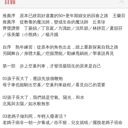
目錄
推薦序 原本已經寫好遺書的50+更年期婦女的回春之路 王蘭芬
推薦序 從教養的魔法師，變成生命的魔法師 丘美珍
齊聲讚譽 丁菱娟／丁宜庭／方識欽／沈邑穎／林靜芸／夏韻芬
／張美蘭（小熊媽）／楊月娥
自序 熟年練習：從原本的角色出走，踏上重新探索自我之路
另闢舞台／身體大亂／挖掘潛能／勤練甩鍋術／學著說再見
第一部 步上空巢列車，才發現最陌生的原來是自己
01孩子長大了，應該先放個鞭炮
母子車也能騎出空巢／空巢列車啟程／看見自己的需要
02孩子長大了，我們就是空氣、陽光，和水
北風與太陽／如水般無形
03老媽子做到死，年輕人廢著活？
老媽子病非一朝一夕養成／你不狠，兒女就啃／擺脫老媽子宿命