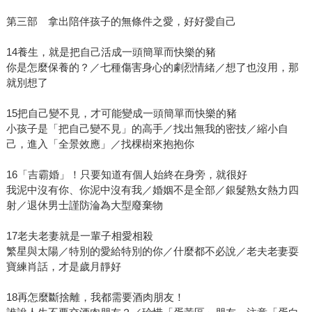
第三部 拿出陪伴孩子的無條件之愛，好好愛自己
14養生，就是把自己活成一頭簡單而快樂的豬
你是怎麼保養的？／七種傷害身心的劇烈情緒／想了也沒用，那
就別想了
15把自己變不見，才可能變成一頭簡單而快樂的豬
小孩子是「把自己變不見」的高手／找出無我的密技／縮小自
己，進入「全景效應」／找棵樹來抱抱你
16「吉霸婚」！只要知道有個人始終在身旁，就很好
我泥中沒有你、你泥中沒有我／婚姻不是全部／銀髮熟女熱力四
射／退休男士謹防淪為大型廢棄物
17老夫老妻就是一輩子相愛相殺
繁星與太陽／特別的愛給特別的你／什麼都不必說／老夫老妻耍
寶練肖話，才是歲月靜好
18再怎麼斷捨離，我都需要酒肉朋友！