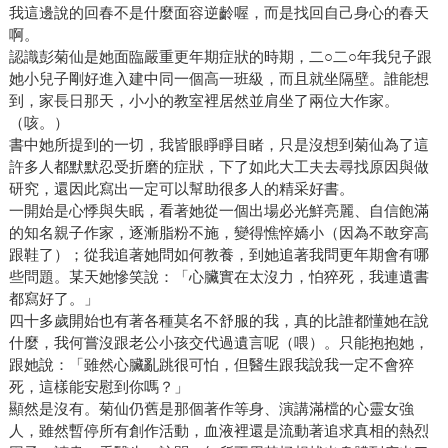
我這邊說的回春不是什麼面容逆齡喔，而是找回自己身心的春天
啊。
認識彭菊仙是她面臨嚴重更年期症狀的時期，二○二○年我兒子跟
她小兒子剛好進入建中同一個高一班級，而且就坐隔壁。誰能想
到，家長日那天，小小的教室裡居然並肩坐了兩位大作家。
（咳。）
書中她所提到的一切，我皆眼睜睜目睹，只是沒想到菊仙為了這
許多人都默默忍受折磨的症狀，下了如此大工夫去尋找原因與做
研究，還因此寫出一定可以幫助很多人的精采好書。
一開始是心悸與失眠，看著她從一個出場必光鮮亮麗、自信飽滿
的知名親子作家，逐漸脂粉不施，變得憔悴嬌小（因為不敢穿高
跟鞋了）；從我追著她問如何教養，到她追著我問更年期會有哪
些問題。某天她慘笑說：「心臟實在太沒力，怕猝死，我連遺書
都寫好了。」
四十多歲開始也有著各種莫名不舒服的我，真的比誰都懂她在說
什麼，我何嘗沒跟老公小孩交代過遺言呢（喂）。只能抱抱她，
跟她說：「雖然心臟亂跳很可怕，但醫生跟我說我一定不會猝
死，這樣能安慰到你嗎？」
顯然是沒有。菊仙仍舊是那個著作等身、演講滿檔的心靈女強
人，雖然暫停所有創作活動，血液裡還是流動著追求真相的熱烈