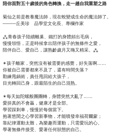
陪你面對五十歲後的角色轉換，走一趟自我重塑之路
菊仙之前是教養魔法師，現在蛻變成生命的魔法師了。
────丘美珍 品學堂文化長、專欄作家
⁂青春孩子陸續離巢、鐵打的身體頻出毛病，
慢慢領悟，正是時候拿出陪伴孩子的無條件之愛，
陪伴自己、愛自己，讓熟齡歲月又嗨又精采。⁂
✶孩子離家，突然沒有被需要的感覺，好失落啊……
你被自己需要都來不及了，還有時間失落？
勤練甩鍋術，責任甩回給大孩子，
目光轉回己身，跟最陌生的自己混熟。
✶每天如陀螺般團團轉，身體突然大亂了……
愛拚真的不會贏，健康才是全部。
學習踩剎車，慢慢於每個當下。
抱著悠閒之心學習新事物，才能噴發幸福荷爾蒙；
靠紀律運動太難，為樂趣而運動，只需愛玩的心。
學著無條件接受、愛著任何狀態的自己。