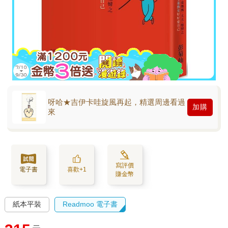
呀哈★吉伊卡哇旋風再起，精選周邊看過
加購
來
寫評價
電子書
喜歡+1
賺金幣
紙本平裝
Readmoo 電子書