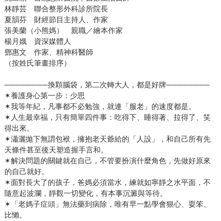
林靜芸 聯合整形外科診所院長
夏韻芬 財經節目主持人、作家
張美蘭（小熊媽） 親職／繪本作家
楊月娥 資深媒體人
鄧惠文 作家、精神科醫師
（按姓氏筆畫排序）
────────換顆腦袋，第二次轉大人，都是好牌────────
✶養護身心第一步：少思
✶我等年紀，凡事都不必勉強，就連「服老」的速度都是。
✶人生最幸福，只有簡單四件事：吃得下、睡得著、拉得了、笑
得出來。
✶瀟灑拋下無謂包袱，擁抱老天爺給的「人設」，和自己所有先
天條件甚至後天塑造握手言和。
✶解決問題的關鍵就在自己，不管要扮演什麼角色，先做好原來
的自己就好。
✶面對長大了的孩子，爸媽必須當水，練就如寧靜之水平面，不
隨意起波瀾，靜觀一切變化，有本事沉澱與等待。
✶「老媽子症頭」無法藥到病除，唯有早一點學會狠心、耍笨、
比懶。