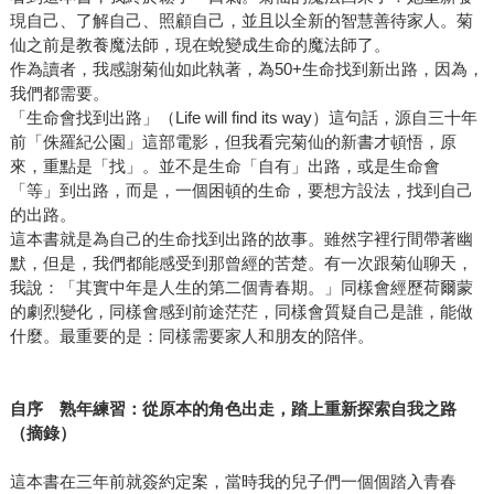
現自己、了解自己、照顧自己，並且以全新的智慧善待家人。菊
仙之前是教養魔法師，現在蛻變成生命的魔法師了。
作為讀者，我感謝菊仙如此執著，為50+生命找到新出路，因為，
我們都需要。
「生命會找到出路」（Life will find its way）這句話，源自三十年
前「侏羅紀公園」這部電影，但我看完菊仙的新書才頓悟，原
來，重點是「找」。並不是生命「自有」出路，或是生命會
「等」到出路，而是，一個困頓的生命，要想方設法，找到自己
的出路。
這本書就是為自己的生命找到出路的故事。雖然字裡行間帶著幽
默，但是，我們都能感受到那曾經的苦楚。有一次跟菊仙聊天，
我說：「其實中年是人生的第二個青春期。」同樣會經歷荷爾蒙
的劇烈變化，同樣會感到前途茫茫，同樣會質疑自己是誰，能做
什麼。最重要的是：同樣需要家人和朋友的陪伴。
自序 熟年練習：從原本的角色出走，踏上重新探索自我之路
（摘錄）
這本書在三年前就簽約定案，當時我的兒子們一個個踏入青春