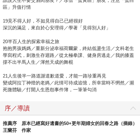
誰說人生不要交酒肉朋友？／珍惜「蛋黃區」朋友，注意「蛋白
區」升值行情
19見不得人好，不如見得自己已經很好
深沉的滿足，來自於心安理得／學著「見得別人好」
20半百人生的探索幸福之旅
抱抱男孩媽媽／重新分泌幸福荷爾蒙，終結低盪生活／文科老生
學寫程式，刺激生存迴路／從太極拳課、健身房逃走／我的膝蓋
撐不出半馬人生／渾然天成的舞棍
21人生後半一路道謝道歉道愛，才能一路珍重再見
變成阿拉丁神燈的老媽／此情可待成追憶，所幸當時不惘然／瀕
死微體驗／打開人生恩怨事件簿，一筆筆勾消
序／導讀
推薦序 原本已經寫好遺書的50+更年期婦女的回春之路（摘錄）
王蘭芬 作家