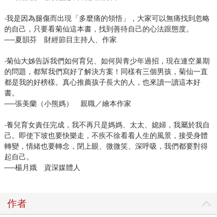
‧我是因為腿傷而出現「多麼痛的領悟」，大家可以無痛找到忽略
的自己，只要看菊仙這本書，找到善待自己的心法跟態度。
──夏韻芬 財經節目主持人、作家
‧菊仙大姊告訴我們如何育兒、如何與青少年過招，現在連空巢期
的問題，都幫我們寫好了解決方案！同樣有三個男孩，菊仙一直
都是我的好榜樣。真心推薦孩子長大的人，也來讀一讀這本好
書。
──張美蘭（小熊媽） 親職／繪本作家
‧養兒育女責任完成，我不再只是媽媽、太太、媳婦，我屬於我自
己。即使下坡也要快樂走，不疾不徐看看人生的風景，接受身體
轉變，情緒也要轉念，閉上眼、微微笑、深呼吸，我們都要對得
起自己。
──楊月娥 資深媒體人
作者