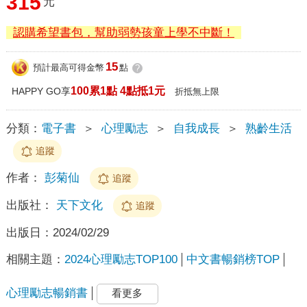
315
元
認購希望書包，幫助弱勢孩童上學不中斷！
15
預計最高可得金幣
點
?
100累1點 4點抵1元
HAPPY GO享
折抵無上限
分類：
電子書
＞
心理勵志
＞
自我成長
＞
熟齡生活
追蹤
作者：
彭菊仙
追蹤
出版社：
天下文化
追蹤
出版日：
2024/02/29
相關主題：
2024心理勵志TOP100
中文書暢銷榜TOP
心理勵志暢銷書
看更多