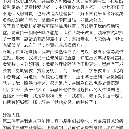
不知何故心血來潮，其靈敏的AI機器人來了個突襲檢查，我居然
被判定為「兒童性變態者」，申訴百次無真人搭理，從此不僅打
不開個人臉書頁，也無法進入經營多年、好不容易培養出好幾萬
名粉絲的親子專頁，整個網頁瞬間凝結，如僵死化石。
沒了親子教養粉絲專頁可隨時暢所欲言，等於毀了我的行動講
堂。要重搭一個場子嗎？想想，我在「親子教養」領域摸爬滾打
了十幾年，該講的都講得差不多了，盡談老哏，火花難再，即便
老驥伏櫪，志在千里，也實在很想換個方向。
終於，在某場直播，我毅然決然確立了不再以「教養」做為寫作
主軸。那天，我和另一位老師搭檔直播，知道她的年紀都可當我
女兒時，立刻領悟到：教養的理論隨時代不斷更迭，我經歷了老
派的「勇於管教、賞罰分明」，到「管教」二字被教育部明定為
不合時宜，再進到「阿德勒心理學」，這兩年更進到「薩提爾對
話」，我一路熱力學習、努力追趕，是因為自己也樂於實際運
用。如今，孩子都大了，就讓給他們去追趕自己的人生法則吧。
直播到一半時，我居然脫稿而出：「我看呢，親子教養這一塊，
跟所有領域都一樣，該是『世代交替』的時候了！」
身體大亂
第二件事是我進入更年期，身心產生劇烈變化，且罹患難以治療
的重度自律神經失調。我見識到「以前你怎麼對身體，現在身體