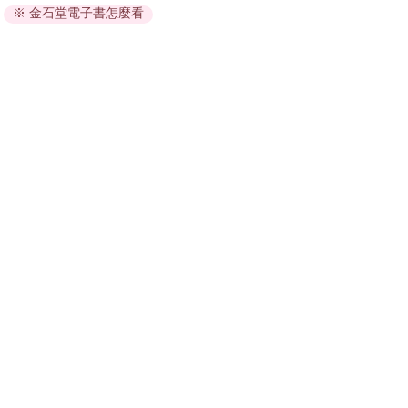
※ 金石堂電子書怎麼看
因版權保護，您在金石堂所購買的電子書僅能以金石堂專屬
的閱讀軟體開啟閱讀，無法以其他閱讀器或直接下載檔案。
依據「消費者保護法」第19條及行政院消費者保護處公告之
「通訊交易解除權合理例外情事適用準則」，非以有形媒介
提供之數位內容或一經提供即為完成之線上服務，經消費者
事先同意始提供。（如：電子書、電子雜誌、下載版軟體、
虛擬商品…等），
不受「網購服務需提供七日鑑賞期」的限
制
。為維護您的權益，建議您先使用「試閱」功能後再付款
購買。