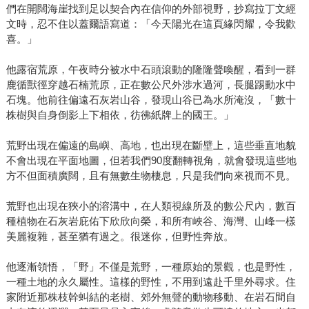
們在開闊海崖找到足以契合內在信仰的外部視野，抄寫拉丁文經
文時，忍不住以蓋爾語寫道：「今天陽光在這頁緣閃耀，令我歡
喜。」
他露宿荒原，午夜時分被水中石頭滾動的隆隆聲喚醒，看到一群
鹿循獸徑穿越石楠荒原，正在數公尺外涉水過河，長腿踢動水中
石塊。他前往偏遠石灰岩山谷，發現山谷已為水所淹沒，「數十
株樹與自身倒影上下相依，彷彿紙牌上的國王。」
荒野出現在偏遠的島嶼、高地，也出現在斷壁上，這些垂直地貌
不會出現在平面地圖，但若我們90度翻轉視角，就會發現這些地
方不但面積廣闊，且有無數生物棲息，只是我們向來視而不見。
荒野也出現在狹小的溶溝中，在人類視線所及的數公尺內，數百
種植物在石灰岩庇佑下欣欣向榮，和所有峽谷、海灣、山峰一樣
美麗複雜，甚至猶有過之。很迷你，但野性奔放。
他逐漸領悟，「野」不僅是荒野，一種原始的景觀，也是野性，
一種土地的永久屬性。這樣的野性，不用到遠赴千里外尋求。住
家附近那株枝幹虯結的老樹、郊外無聲的動物移動、在岩石間自