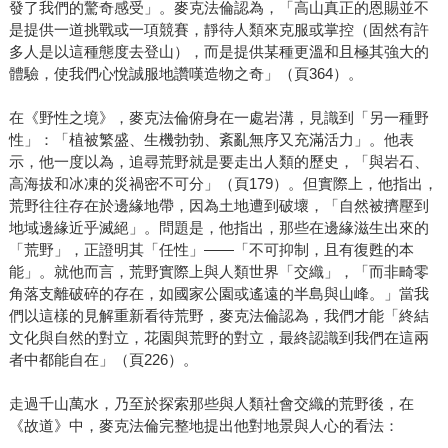
發了我們的驚奇感受」。麥克法倫認為，「高山真正的恩賜並不
是提供一道挑戰或一項競賽，靜待人類來克服或掌控（固然有許
多人是以這種態度去登山），而是提供某種更溫和且極其強大的
體驗，使我們心悅誠服地讚嘆造物之奇」（頁364）。
在《野性之境》，麥克法倫俯身在一處岩溝，見識到「另一種野
性」：「植被繁盛、生機勃勃、紊亂無序又充滿活力」。他表
示，他一度以為，追尋荒野就是要走出人類的歷史，「與岩石、
高海拔和冰凍的災禍密不可分」（頁179）。但實際上，他指出，
荒野往往存在於邊緣地帶，因為土地遭到破壞，「自然被擠壓到
地域邊緣近乎滅絕」。問題是，他指出，那些在邊緣滋生出來的
「荒野」，正證明其「任性」——「不可抑制，且有復甦的本
能」。就他而言，荒野實際上與人類世界「交織」，「而非畸零
角落支離破碎的存在，如國家公園或遙遠的半島與山峰。」當我
們以這樣的見解重新看待荒野，麥克法倫認為，我們才能「終結
文化與自然的對立，花園與荒野的對立，最終認識到我們在這兩
者中都能自在」（頁226）。
走過千山萬水，乃至於探索那些與人類社會交織的荒野後，在
《故道》中，麥克法倫完整地提出他對地景與人心的看法：