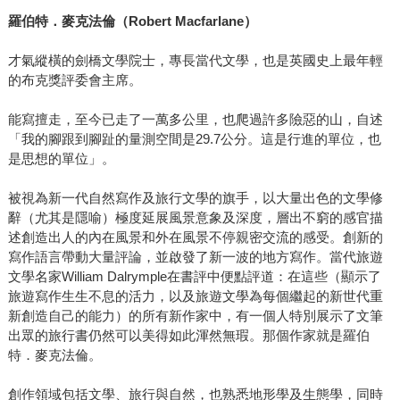
羅伯特．麥克法倫（
Robert Macfarlane
）
才氣縱橫的劍橋文學院士，專長當代文學，也是英國史上最年輕
的布克獎評委會主席。
能寫擅走，至今已走了一萬多公里，也爬過許多險惡的山，自述
「我的腳跟到腳趾的量測空間是29.7公分。這是行進的單位，也
是思想的單位」。
被視為新一代自然寫作及旅行文學的旗手，以大量出色的文學修
辭（尤其是隱喻）極度延展風景意象及深度，層出不窮的感官描
述創造出人的內在風景和外在風景不停親密交流的感受。創新的
寫作語言帶動大量評論，並啟發了新一波的地方寫作。當代旅遊
文學名家William Dalrymple在書評中便點評道：在這些（顯示了
旅遊寫作生生不息的活力，以及旅遊文學為每個繼起的新世代重
新創造自己的能力）的所有新作家中，有一個人特別展示了文筆
出眾的旅行書仍然可以美得如此渾然無瑕。那個作家就是羅伯
特．麥克法倫。
創作領域包括文學、旅行與自然，也熟悉地形學及生態學，同時