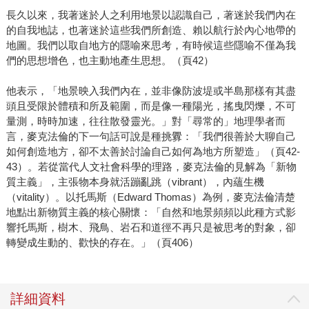
長久以來，我著迷於人之利用地景以認識自己，著迷於我們內在
的自我地誌，也著迷於這些我們所創造、賴以航行於內心地帶的
地圖。我們以取自地方的隱喻來思考，有時候這些隱喻不僅為我
們的思想增色，也主動地產生思想。（頁42）
他表示，「地景映入我們內在，並非像防波堤或半島那樣有其盡
頭且受限於體積和所及範圍，而是像一種陽光，搖曳閃爍，不可
量測，時時加速，往往散發靈光。」對「尋常的」地理學者而
言，麥克法倫的下一句話可說是種挑釁：「我們很善於大聊自己
如何創造地方，卻不太善於討論自己如何為地方所塑造」（頁42-
43）。若從當代人文社會科學的理路，麥克法倫的見解為「新物
質主義」，主張物本身就活蹦亂跳（vibrant），內蘊生機
（vitality）。以托馬斯（Edward Thomas）為例，麥克法倫清楚
地點出新物質主義的核心關懷：「自然和地景頻頻以此種方式影
響托馬斯，樹木、飛鳥、岩石和道徑不再只是被思考的對象，卻
轉變成生動的、歡快的存在。」（頁406）
詳細資料