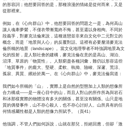
的形容詞；他想要回答的是，那種浪漫的情緒是從何而來，又是
從那裡來。
例如，在《心向群山》中，他想要回答的問題之一是，為何高山
讓人魂牽夢縈，不僅衣帶漸寬終不悔，甚至還以身相殉。不同於
段義孚，對麥克法倫來說，這種迷戀並非來自文化中二元對立的
概念，而是「地景與人心」的反覆對話。這裡有必要釐清麥克法
倫所稱的地景（landscape）。當文化地理學者不時強調地景為文
化的投射，是人類社會的建構，麥克法倫在意的是高山、湖泊、
沼澤、草原的「物質性」。人類窮盡各種詞彙，難仍以形容這些
「地質事件」的龐大、堅硬、柔軟、執拗、險峻、深邃、荒涼、
孤寂、異質、繽紛於萬一。在《心向群山》中，麥克法倫寫道：
我們如今所稱的「山」，實際上是自然的型態加上人類的想像所
合力構成——是一座心目中的山，而且人對山的所作所為與岩石
和冰那樣實際的物體沒有多大的關係，甚至沒有關係。山只是地
質的偶發事件，山不存心殺人，也不存心討好人。山所具有的任
何情感屬性都是人類的想像力所賦予。（頁41）
他強調，不管人們如何訴說，山就在那兒，拒絕回應，但卻「激