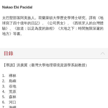
Nakao Eki Pacidal
太巴塱部落阿美族人。荷蘭萊頓大學歷史學博士研究。譯有《地
球寫了四十億年的日記》、《公司男女》、《西班牙人的台灣體
驗》、《故道：以足為度的旅程》《大地之下：時間無限深邃的
地方》等書。
目錄
【導讀】洪廣冀（臺灣大學地理環境資源學系副教授）
1. 欅林
2. 島嶼
3. 谷地
4. 荒原
5. 森林
6. 河口
7. 海岬