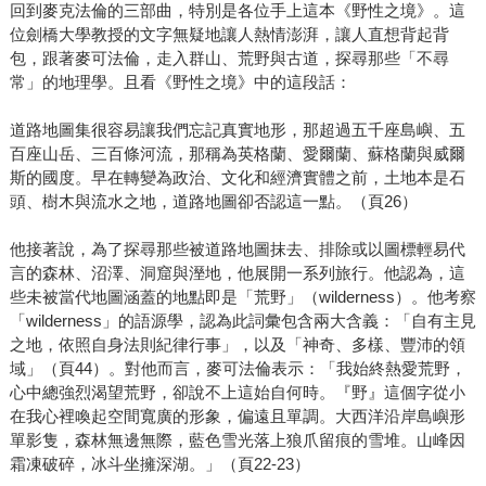
回到麥克法倫的三部曲，特別是各位手上這本《野性之境》。這
位劍橋大學教授的文字無疑地讓人熱情澎湃，讓人直想背起背
包，跟著麥可法倫，走入群山、荒野與古道，探尋那些「不尋
常」的地理學。且看《野性之境》中的這段話：
道路地圖集很容易讓我們忘記真實地形，那超過五千座島嶼、五
百座山岳、三百條河流，那稱為英格蘭、愛爾蘭、蘇格蘭與威爾
斯的國度。早在轉變為政治、文化和經濟實體之前，土地本是石
頭、樹木與流水之地，道路地圖卻否認這一點。（頁26）
他接著說，為了探尋那些被道路地圖抹去、排除或以圖標輕易代
言的森林、沼澤、洞窟與溼地，他展開一系列旅行。他認為，這
些未被當代地圖涵蓋的地點即是「荒野」（wilderness）。他考察
「wilderness」的語源學，認為此詞彙包含兩大含義：「自有主見
之地，依照自身法則紀律行事」，以及「神奇、多樣、豐沛的領
域」（頁44）。對他而言，麥可法倫表示：「我始終熱愛荒野，
心中總強烈渴望荒野，卻說不上這始自何時。『野』這個字從小
在我心裡喚起空間寬廣的形象，偏遠且單調。大西洋沿岸島嶼形
單影隻，森林無邊無際，藍色雪光落上狼爪留痕的雪堆。山峰因
霜凍破碎，冰斗坐擁深湖。」（頁22-23）