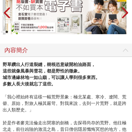
內容簡介
野草鑽出人行道裂縫，樹根恣意破開柏油路面，
這些就像風暴與雪花，都是野性的徵象。
城市邊緣林地一如山巔，可以讓人學到很多東西。
多數人長大後就忘了這些。
「我心裡始終有這樣一幅荒野景象：極北某處、寒冷、遼闊、荒
僻、原始，對旅人極其嚴苛。對我來說，去到一片荒野，就是跨
出人類歷史。」
於是作者麥克法倫走出閉塞的劍橋，去探尋尚存的荒野。他往極
北走，前往凶險的激流之島，昔日僧侶隱居懺悔冥想的地方，他