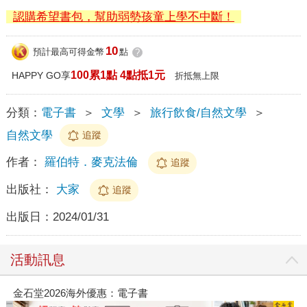
認購希望書包，幫助弱勢孩童上學不中斷！
10
預計最高可得金幣
點
?
100累1點 4點抵1元
HAPPY GO享
折抵無上限
分類：
電子書
＞
文學
＞
旅行飲食/自然文學
＞
自然文學
追蹤
作者：
羅伯特．麥克法倫
追蹤
出版社：
大家
追蹤
出版日：
2024/01/31
活動訊息
金石堂2026海外優惠：電子書