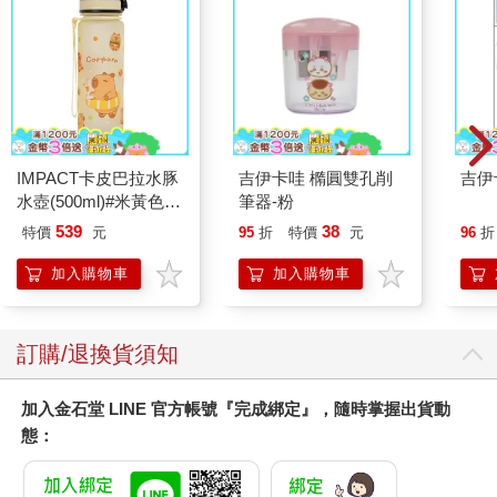
IMPACT卡皮巴拉水豚
吉伊卡哇 橢圓雙孔削
吉伊
水壺(500ml)#米黃色
筆器-粉
IM00B18YL
539
38
特價
元
95
折
特價
元
96
折
加入購物車
加入購物車
訂購/退換貨須知
加入金石堂 LINE 官方帳號『完成綁定』，隨時掌握出貨動
態：