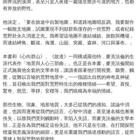
由奔流的溪澗，甚至只是入夜後一處隨意散步可達的地方，也都
有奔放的野性。
他決定，「要在旅途中自製地圖，和道路地圖唱反調。我要製作
一幅散文地圖，試圖重現不列顛群島僅存的一些荒野，或者紀錄
荒野於永久消逝之先。我希望這地圖不連結城鎮、旅館與機場，
而連結岬角、斷崖、海灘、山巔、突巖、森林、河口與瀑布。」
本書和《心向群山》、《故道》一同構成羅伯特．麥克法倫的生
涯代表作「地景與人心三部曲」。也正是在本書，麥克法倫開始
正式施展他全套的文學本領，讓讀者跟著他打開視覺、聽覺、觸
覺，從難以言喻的荒野地景中，一一指認出自然的神奇及神袐
性，並召喚出我們面對荒野時生出的種種情緒——希望、喜悅、
驚奇、慈悲、寧靜、安穩等，我們統稱為幸福的情緒。
那些生物、現象、地形地質，大多已從我們的感知、談論中消
逝，也因而逐漸從我們的語言、心智中消逝，甚至連名稱也漸漸
佚失，以致我們受到觸動時，常陷入失語。而麥克法倫的文學本
領，正是在為我們補足這份失語。他不只是在引路、在打開探照
燈凝視意義深刻的細節，更是在重建我們描述感動的語言，從而
重建人類與荒野的親密性。