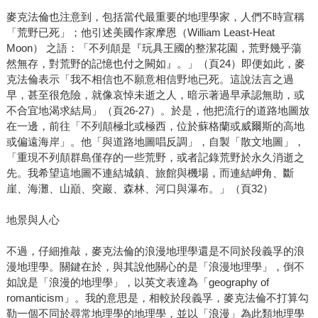
麥克法倫也注意到，包括當代最重要的地理學家，人們不時宣稱
「荒野已死」；他引述美國作家摩恩（William Least-Heat
Moon） 之語：「不列顛是『玩具王國的整潔花園，荒野幾乎蕩
然無存，對荒野的記憶也付之闕如』。」（頁24）即便如此，麥
克法倫表示「我不相信也不願意相信野地已死。這說法言之過
早，甚至很危險，就像哀悼未逝之人，暗示著過早承認無助，或
不合宜地渴求結局」（頁26-27）。於是，他把流行的道路地圖放
在一邊，前往「不列顛極北或極西，位於蘇格蘭或威爾斯的高地
或偏遠海岸」。他「與道路地圖唱反調」，自製「散文地圖」，
「重現不列顛群島僅存的一些荒野，或者記錄荒野於永久消逝之
先。我希望這地圖不連結城鎮、旅館與機場，而連結岬角、斷
崖、海灘、山巔、突巖、森林、河口與瀑布。」（頁32）
地景與人心
不過，仔細推敲，麥克法倫的浪漫地理學還是不同於段義孚的浪
漫地理學。關鍵在於，與其說他關心的是「浪漫地理學」，倒不
如說是「浪漫的地理學」，以英文表達為「geography of
romanticism」。我的意思是，相較於段義孚，麥克法倫不打算勾
勒一個不同於尋常地理學的地理學，並以「浪漫」為此類地理學