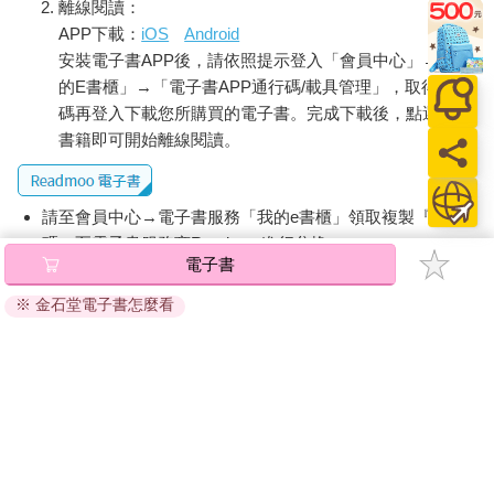
離線閱讀：
APP下載：
iOS
Android
安裝電子書APP後，請依照提示登入「會員中心」→「我
的E書櫃」→「電子書APP通行碼/載具管理」，取得通行
碼再登入下載您所購買的電子書。完成下載後，點選任一
書籍即可開始離線閱讀。
請至會員中心→電子書服務「我的e書櫃」領取複製『兌換
碼』至電子書服務商Readmoo進行兌換。
電子書
退換貨須知：
※ 金石堂電子書怎麼看
因版權保護，您在金石堂所購買的電子書僅能以金石堂專屬
的閱讀軟體開啟閱讀，無法以其他閱讀器或直接下載檔案。
依據「消費者保護法」第19條及行政院消費者保護處公告之
「通訊交易解除權合理例外情事適用準則」，非以有形媒介
提供之數位內容或一經提供即為完成之線上服務，經消費者
事先同意始提供。（如：電子書、電子雜誌、下載版軟體、
虛擬商品…等），
不受「網購服務需提供七日鑑賞期」的限
制
。為維護您的權益，建議您先使用「試閱」功能後再付款