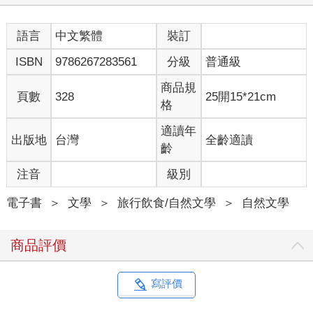
語言
中文繁體
裝訂
ISBN
9786267283561
分級
普通級
商品規
頁數
328
25開15*21cm
格
適讀年
出版地
台灣
全齡適讀
齡
注音
級別
電子書
＞
文學
＞
旅行飲食/自然文學
＞
自然文學
商品評價
寫評價