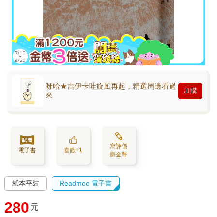
呀哈★吉伊卡哇旋風再起，精選周邊看過
加購
來
寫評價
電子書
喜歡+1
賺金幣
紙本平裝
Readmoo 電子書
280
元