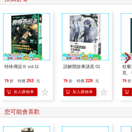
特殊傳說Ⅲ vol.11
請解開故事謎底 01
杖藜
意、
恭談
253
229
79
折
特價
元
79
折
特價
元
79
折
想
加入購物車
加入購物車
您可能會喜歡