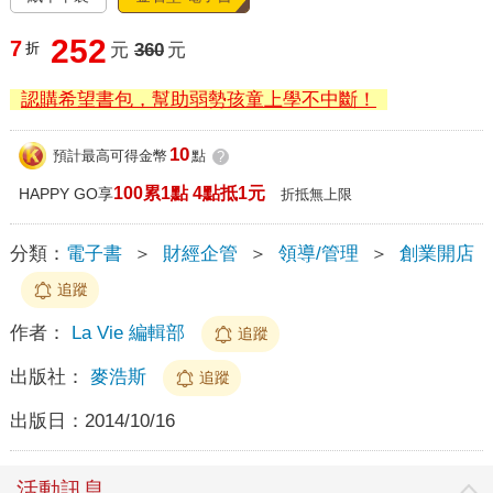
252
7
折
元
360
元
認購希望書包，幫助弱勢孩童上學不中斷！
10
預計最高可得金幣
點
?
100累1點 4點抵1元
HAPPY GO享
折抵無上限
分類：
電子書
＞
財經企管
＞
領導/管理
＞
創業開店
追蹤
作者：
La Vie 編輯部
追蹤
出版社：
麥浩斯
追蹤
出版日：
2014/10/16
活動訊息