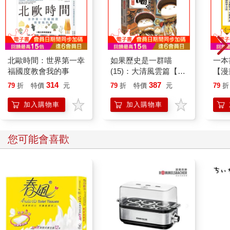
北歐時間：世界第一幸
如果歷史是一群喵
一本
福國度教會我的事
(15)：大清風雲篇【萌
【漫
貓漫畫學歷史】
行動
314
387
79
折
特價
元
79
折
特價
元
79
折
開關
「行
加入購物車
加入購物車
學方
您可能會喜歡