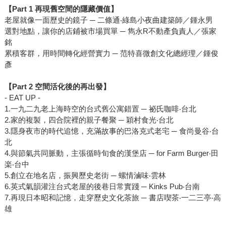
【Part 1 再現舊空間的隱藏價值】
老屋就像一面歷史的鏡子 ─ 二條通‧綠島小夜曲建築師／鍾永男
選對地點，讓你的店鋪被市場買單 ─ 雋永R不動產負責人／張家
銘
累積客群，用時間轉化經營實力 ─ 范特喜微創文化總經理／鍾俊
彥
【Part 2 空間活化後的再出發】
- EAT UP -
1.一九二九老上海時空的台式舊公寓錯置 ─ 祕氏咖啡‧台北
2.家的複製，四合院裡的親子餐聚 ─ 穎村食光‧台北
3.隱身夜市的時代追憶，充滿故事的巴洛克式老宅 ─ 食尚曼谷‧台
北
4.與節氣共同脈動，主張循時旬食的漢堡店 ─ for Farm Burger‧田
楽‧台中
5.創立在地名店，振興歷史老街 ─ 螺情滷味‧雲林
6.英式氣韻灌注台式老屋的後巷日常實踐 ─ Kinks Pub‧台南
7.再現日本昭和記憶，走穿歷史文化茶旅 ─ 書店喫茶‧一二三亭‧高
雄