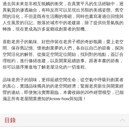
過去與未來並非相互牴觸的衝突，在真實平凡的生活經驗中，迥
異氣質的滲透融合，有時反而可以呈現出另類的美感姿態。舊空
間的活化，不但是既有生活圈的堆砌，同時也書寫著過往回憶與
人生風景的日記。散落於城市中的老建築，除了提供街景氣氛的
轉換，現在更成為許多返鄉或創業者的契機。
喜歡老房子的氣味、好想停留在老房子裡的奇妙氛圍；愛上老空
間、保存舊記憶、懷抱創業夢的人們，各自以自己的節奏，探詢
空間活化的解答。從擬定空間定位開始，找到對的地點，簽訂合
理租約，進行修繕改建，以及開業延續故事。跟著本書的節奏，
你可以循序漸進地了解老屋活化的一切進程。
品味老房子的韻味，更得延續空間生命；從空氣中呼吸到創業者
的真心，實踐品味獨具的的老空間經濟；緊握老房新生與開業經
營的連結，即便無法實際親臨，本書收錄的20件經營模型，已能
滿足所有老屋開業應知的know-how與知識！
目錄