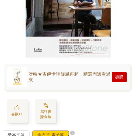
呀哈★吉伊卡哇旋風再起，精選周邊看過
加購
來
寫評價
喜歡+1
賺金幣
?
紙本平裝
金石堂 電子書