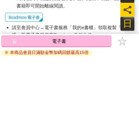
書籍即可開始離線閱讀。
員
日
請至會員中心→電子書服務「我的e書櫃」領取複製『兌換
碼』至電子書服務商Readmoo進行兌換。
電子書
退換貨須知：
※ 本商品會員日滿額金幣加碼回饋最高15倍
因版權保護，您在金石堂所購買的電子書僅能以金石堂專屬
的閱讀軟體開啟閱讀，無法以其他閱讀器或直接下載檔案。
依據「消費者保護法」第19條及行政院消費者保護處公告之
「通訊交易解除權合理例外情事適用準則」，非以有形媒介
提供之數位內容或一經提供即為完成之線上服務，經消費者
事先同意始提供。（如：電子書、電子雜誌、下載版軟體、
虛擬商品…等），
不受「網購服務需提供七日鑑賞期」的限
制
。為維護您的權益，建議您先使用「試閱」功能後再付款
購買。