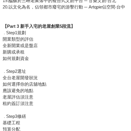
19.醞釀於三峽老聚落中的複合式文創平台 ─ 甘樂文創‧台北
20.以文化為名，佔領都市廢宅的游擊行動 ─ Artqpie佔空間‧台中
【Part 3 新手入宅的老屋創業5段流】
Step1規劃
．
開業類型的評估
全新開業或是盤店
新購或承租
如何規劃資金
Step2選址
．
全台老屋開發狀況
如何選擇你的店舖地點
應該避免的地點
老屋評估須注意
租約簽訂須注意
Step3修繕
．
基礎工程
預算分配