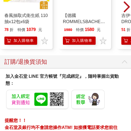
春風抽取式衛生紙 110
【德國
吉伊
抽x12包x6袋
ROMMELSBACHE諾
DR
曼百赫】多功能煮蛋
水晶
1079
1580
78
折
特價
元
特價
元
51
折
1980
器/可煮6顆蛋
貼紙
ER600/ER-600
兔兔 
加入購物車
加入購物車
訂購/退換貨須知
加入金石堂 LINE 官方帳號『完成綁定』，隨時掌握出貨動
態：
提醒您！！
金石堂及銀行均不會請您操作ATM! 如接獲電話要求您前往