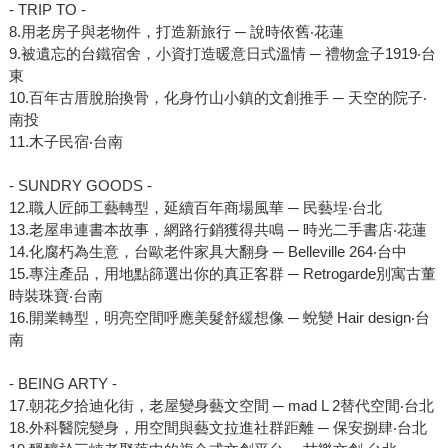
- TRIP TO -
8.用老房子與老物件，打造新旅行 ─ 說時依舊‧花蓮
9.被遺忘的台鐵宿舍，小資打造暖意日式溫情 ─ 禮物盒子1919‧台
東
10.百年古厝脫胎換骨，化身竹山小鎮的文創推手 ─ 天空的院子‧
南投
11.木子民宿‧台南
- SUNDRY GOODS -
12.職人匠師工藝轉型，延續百年商場風華 ─ 民藝埕‧台北
13.老屋串連書本故事，網路行銷獲得共鳴 ─ 時光二手書店‧花蓮
14.化腐朽為生意，台歐老件家具大翻身 ─ Belleville 264‧台中
15.專注產品，用地點篩選出你的真正客群 ─ Retrogarde別寓古董
時裝珠寶‧台南
16.開業轉型，明亮空間呼應美髮舒緩想像 ─ 蛻變 Hair design‧台
南
- BEING ARTY -
17.朝花夕拾迪化街，老屋變身藝文空間 ─ mad L 2替代空間‧台北
18.外科醫院變身，用空間與藝文拉進社群距離 ─ 保安捌肆‧台北