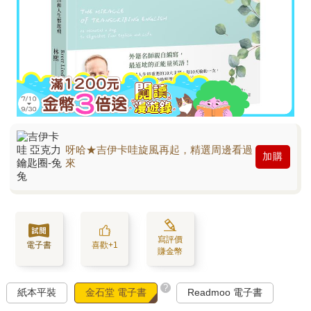
呀哈★吉伊卡哇旋風再起，精選周邊看過
加購
來
寫評價
電子書
喜歡+1
賺金幣
?
紙本平裝
金石堂 電子書
Readmoo 電子書