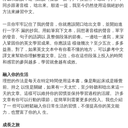
同步跟著音檔， 唸出來。順道一提，我至今仍然使用這個絕妙的
方法來練習中文。
一旦你牢牢記住了我的聲音，你就應該開口唸出文章，並開始進
行一字不 漏的抄寫。用鉛筆寫下文本，回想著音檔的聲音，單字
的發音、句子的語調以 及整個段落的節奏。一邊唸一邊寫，來深
入鞏固你的英文學習成果。你應該這 樣做幾次？至少五次，多多
益善。對了，如果英文文本中有你看不懂的地方， 可以參考中文
譯文來幫助你理解整篇文章。記住，你在這些段落上投入的時間
和感官的參與越多，學習就會越有成效。
融入你的生活
理想的作法是每天在特定時間使用這本書，像是剛起床或是睡覺
前。持之 以恆是關鍵，如果有一天太忙，至少聆聽和唸出來這一
天的文章。這樣可以維持你的習慣並保持學習過程的活躍。 許多
文章有你可以行動的環節，從簡單到需要更多的投入。我也介紹
了一 些可以輕鬆融入你日常生活的習慣，不僅提高你的英文能
力，也豐富了你的人 生。
成長之旅