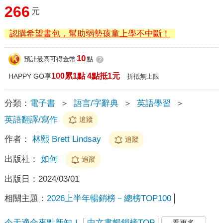
266
元
認購希望書包，幫助弱勢孩童上學不中斷！
10
預計最高可得金幣
點
?
100累1點 4點抵1元
HAPPY GO享
折抵無上限
分類：
電子書
＞
語言/字辭典
＞
英語學習
＞
英語翻譯/寫作
追蹤
作者：
林熙 Brett Lindsay
追蹤
出版社：
如何
追蹤
出版日：
2024/03/01
相關主題：
2026上半年暢銷榜－總榜TOP100
今天適合來點新知！
中文書暢銷榜TOP
看更多