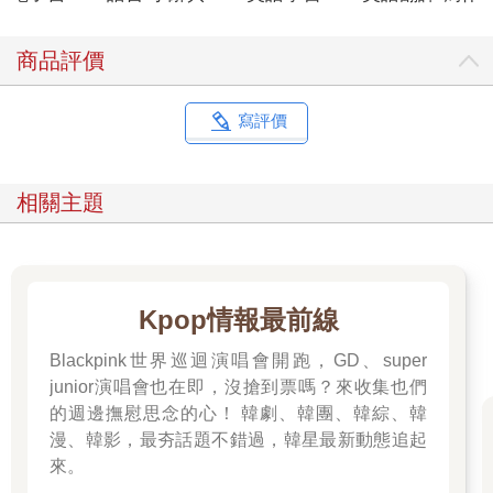
這意思 是說：意識到最簡單的事情也能帶來快樂，並且真正發覺
到它，你會發現自己 感到知足，這確實是一種很棒的生活方式。
商品評價
lament 哀嘆
shift 轉變
寫評價
multiple 倍增、加倍
realize 發覺、意識到
contentment 知足、滿足
相關主題
Kpop情報最前線
Blackpink世界巡迴演唱會開跑，GD、super
junior演唱會也在即，沒搶到票嗎？來收集也們
的週邊撫慰思念的心！ 韓劇、韓團、韓綜、韓
漫、韓影，最夯話題不錯過，韓星最新動態追起
來。