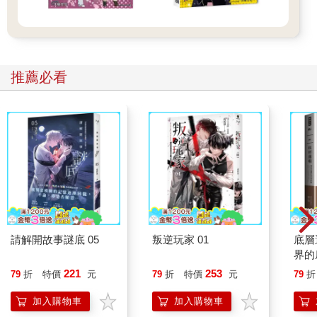
推薦必看
請解開故事謎底 05
叛逆玩家 01
底層
界的
221
253
79
折
特價
元
79
折
特價
元
79
折
加入購物車
加入購物車