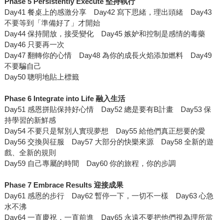
Phase 5 Persistently Execute
堅持執行
Day41 餐桌上的感激分享 Day42 寫下思緒，理出頭緒 Day43
不要等到「準備好了」才開始
Day44 保持開放，接受變化 Day45 嫉妒和控制是感情的毒藥
Day46 只要再一次
Day47 翻轉你的心情 Day48 為你的成長火焰添加燃料 Day49
不要騙自己
Day50 聰明地貼上標籤
Phase 6 Integrate into Life
融入生活
Day51 感恩拼貼保持好心情 Day52 總是要有B計畫 Day53 保
持學習的新鮮感
Day54 不要只是幫別人實現夢想 Day55 給他們真正想要的愛
Day56 交換與征服 Day57 大部分的快樂來源 Day58 全新的遊
戲、全新的規則
Day59 自己專屬的時間 Day60 你的旅程，你的步調
Phase 7 Embrace Results
迎接成果
Day61 感恩的步行 Day62 暫停一下，一切不一樣 Day63 心急
水不沸
Day64 一直慶祝，一直前進 Day65 永遠不要把他們視為理所當