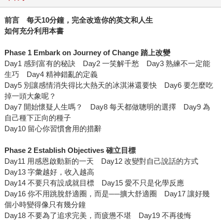
前言 每天
10
分鐘，完全改造你的英文和人生
如何充分利用本書
Phase 1 Embark on Journey of Change
踏上改變
Day1 感到富有的秘訣 Day2 一笑解千愁 Day3 熟練不一定能
生巧 Day4 精神錯亂的定義
Day5 別讓感情消失得比大熱天的冰淇淋還要快 Day6 要怎麼吃
掉一頭大象呢？
Day7 開始懷疑人生嗎？ Day8 每天都做聰明的選擇 Day9 為
自己種下正向的種子
Day10 留心你習慣會用的措辭
Phase 2 Establish Objectives
確立目標
Day11 用感恩啟動新的一天 Day12 改變對自己說話的方式
Day13 字彙越好，收入越高
Day14 不要只有設成就目標 Day15 愛不只是化學反應
Day16 你不用跳脫舒適圈，而是──擴大舒適圈 Day17 讓好幾
個小時變得像只有幾分鐘
Day18 不要為了追求完美，而疲憊不堪 Day19 不再後悔