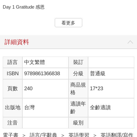
Day 1 Gratitude 感恩
The Secret to Feeling Rich.
Gratitude is like a magical lens that changes how you see things.
看更多
When you start appreciating what you have, instead of lamenting
what you don't have, something shifts. It's like suddenly, what you
have multiplies in value. It's not about having a lot—it’s about
詳細資料
appreciating what you have. That’s the secret to feeling truly rich.
So, even on tough days, finding something, no matter how small,
to be thankful for, can change the way you view life. It's about
語言
中文繁體
裝訂
realizing that even the simplest things can bring joy, and in
ISBN
9789861366838
分級
普通級
recognizing that, you find contentment. It’s really an awesome
way to live.
商品規
頁數
240
17*23
格
感到富有的秘訣
感恩就像一個神奇的鏡片，可以改變你看待事物的方式。當你開
適讀年
出版地
台灣
全齡適讀
始感激自己所 擁有的東西，而不是哀嘆自己所沒有的東西時，有
齡
些事就會改變。就像突然之 間，你所擁有的事物價值倍增。重要
的不是你擁有很多，而是珍惜你所擁有的。 這就是真正感到富有
注音
級別
的祕訣。因此，即使在艱難的日子裡，你也要找到一些值 得感激
的事情，無論是多麼小的事情，都可以改變你看待人生的方式。
電子書
＞
語言/字辭典
＞
英語學習
＞
英語翻譯/寫作