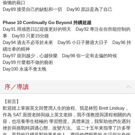
偷懶的藉口
Day89 接受自己的缺點和一切 Day90 原諒是為了自己
Phase 10 Continually Go Beyond
持續超越
Day91 用感恩日記迎接更好的明天 Day92 專注在你所能控制的
事 Day93 只要15分鐘
Day94 過去不必等於未來 Day95 小日子勝過大日子 Day96 持
續出拳的精神
Day97 規則越少，心越快樂 Day98 你一定有走偏的時候
Day99 什麼都不做的藝術
Day100 永遠不會太晚
序／導讀
【前言】
歡迎踏上掌握英文與豐潤人生的旅程。我是林熙 Brett Lindsay，
作為 SAT 面授老師與線上英文老師，我不僅教授與課程相關的內
容，也培養學生積極的 學習態度。具體來說，我幫助他們在遇到
挫折與挑戰時調適心態、改變方法。 這二十五年來指導了許多學
生，而我的目標是幫助更多的人，實現他們想要的 生活與出色的