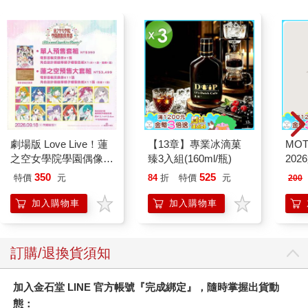
劇場版 Love Live！蓮
【13章】專業冰滴菓
MO
之空女學院學園偶像俱
臻3入組(160ml/瓶)
202
樂部 Bloom Garden
350
525
特價
元
84
折
特價
元
200
Party單人套票
加入購物車
加入購物車
訂購/退換貨須知
加入金石堂 LINE 官方帳號『完成綁定』，隨時掌握出貨動
態：