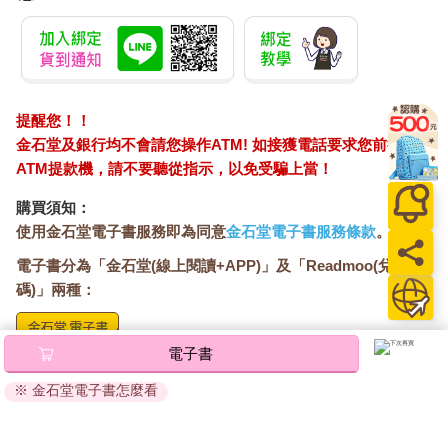
提醒您！！
金石堂及銀行均不會請您操作ATM! 如接獲電話要求您前往
ATM提款機，請不要聽從指示，以免受騙上當！
購買須知：
使用金石堂電子書服務即為同意
金石堂電子書服務條款
。
電子書分為「金石堂(線上閱讀+APP)」及「Readmoo(兌換
碼)」兩種：
電子書
將儲存於會員中心→電子書服務「我的e書櫃」，點選線上
閱讀直接開啟閱讀。
※ 金石堂電子書怎麼看
線上閱讀：
建議使用Chrome、Microsoft Edge 有較佳的線上瀏覽效