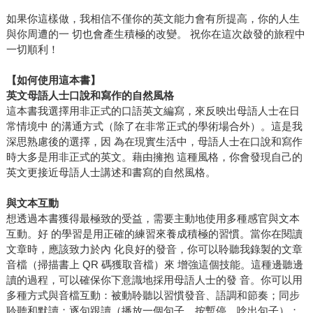
如果你這樣做，我相信不僅你的英文能力會有所提高，你的人生
與你周遭的一 切也會產生積極的改變。 祝你在這次啟發的旅程中
一切順利！
【如何使用這本書】
英文母語人士口說和寫作的自然風格
這本書我選擇用非正式的口語英文編寫，來反映出母語人士在日
常情境中 的溝通方式（除了在非常正式的學術場合外）。這是我
深思熟慮後的選擇，因 為在現實生活中，母語人士在口說和寫作
時大多是用非正式的英文。藉由擁抱 這種風格，你會發現自己的
英文更接近母語人士講述和書寫的自然風格。
與文本互動
想透過本書獲得最極致的受益，需要主動地使用多種感官與文本
互動。好 的學習是用正確的練習來養成積極的習慣。當你在閱讀
文章時，應該致力於內 化良好的發音，你可以聆聽我錄製的文章
音檔（掃描書上 QR 碼獲取音檔）來 增強這個技能。這種邊聽邊
讀的過程，可以確保你下意識地採用母語人士的發 音。你可以用
多種方式與音檔互動：被動聆聽以習慣發音、語調和節奏；同步
聆聽和默讀；逐句跟讀（播放一個句子，按暫停，唸出句子）；