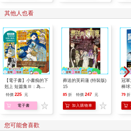
其他人也看
【電子書】小書痴的下
葬送的芙莉蓮 (特裝版)
冠軍
剋上 短篇集Ⅲ：為了
15
棒球
成為圖書管理員不擇手
錄【
225
247
特價
元
85
折
特價
元
79
折
段！
電子書
加入購物車
您可能會喜歡