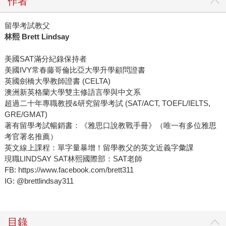
作者
留學考試教父
林熙 Brett Lindsay
美國SAT滿分紀錄保持者
美國IVY常春藤哥倫比亞大學升學顧問證書
英國劍橋大學教師證書 (CELTA)
澳洲新英格蘭大學雙主修語言學與中文系
超過二十年專職教授&研究留學考試 (SAT/ACT, TOEFL/IELTS,
GRE/GMAT)
著有留學考試暢銷書：《雅思口說教戰手冊》（唯一有多位雅思
考官署名推薦）
英文線上課程：單字量暴增！留學教父的英文近義字彙課
現職LINDSAY SAT林熙國際部：SAT老師
FB: https://www.facebook.com/brett311
IG: @brettlindsay311
目錄