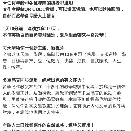
★
任何年齡和各種專業的讀者都適用！
★
作者親錄QR CODE
音檔，可以邊寫邊讀、也可以隨時跟讀，
自然而然學會母語人士發音
1
天10
分鐘，連續抄寫100
天，
不僅英語自然而然突飛猛進，還為生命帶來神奇改變！
每天帶給你一個新主題、新視角
全書以10天為一階段，每階段由10個主題（感恩、克服逆境、學
習、目標與夢想、愛、恆毅力、快樂、成長、自我關懷、人生
觀）輪替。
多重感官同步運用，練就出色的英文能力！
留學考試教父林熙在二十多年的教學經驗中發現，抄寫是一個強
大的學習工具。透過視覺、聽覺和觸覺等多重感官的啟動與參
與，更能快速提升你的學習效率。本書不但能提高你的寫作技
能，深化你對英文細微差別的理解，還有助於內化文章的教導與
智慧，有意義地應用於人生中。
母語人士口說和寫作的自然風格，道地又實用！