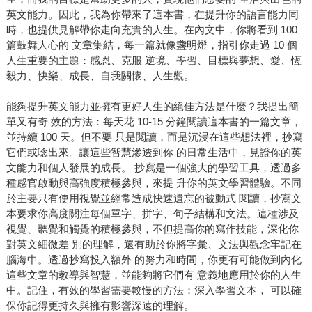
英文能力。因此，我為你帶來了這本書，在提升你的語言能力同
時，也提供見解帶你走向充實的人生。在內文中，你將看到 100
篇鼓舞人心的 文章集結，每一篇就像盞明燈，指引你走過 10 個
人生重要的主題：感恩、克服 逆境、學習、目標與夢想、愛、恆
毅力、快樂、成長、自我關懷、人生觀。
能夠提升英文能力並擁有更好人生的絕佳方法是什麼？我提出簡
單又有奇 效的方法：每天花 10-15 分鐘閱讀這本書的一篇文章，
並持續 100 天。但不要 只是閱讀，而是沉浸在這些想法裡，抄寫
它們或唸出來。讓這些智慧滲透到你 的日常生活中，見證你的英
文能力和個人發展的成長。 抄寫是一個強大的學習工具，透過多
種感官啟動與高強度積極參與，來提 升你的英文學習體驗。不同
於主要只有使用視覺並經常造成快速遺忘的被動式 閱讀，抄寫文
本要求你高度關注每個單字、拼字、句子結構和文法。這種涉及
視覺、聽覺和觸覺的積極參與，不但提高你的寫作技能，深化你
對英文細微差 別的理解，還有助於你將字彙、文法與觀念牢記在
腦海中。透過抄寫投入額外 的努力和時間，你更有可能做到內化
這些文章的教導與智慧，並能夠將它們有 意義地應用於你的人生
中。記住，有效的學習需要較慢的方法：深入學習文本， 可以確
保你記得更持久與擁有影響深遠的理解。