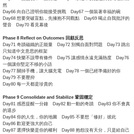
然
Day66 向自己證明你能接受挑戰 Day67 一個裝著幸福的碗
Day68 想要突破盲點，先擁抱不同觀點 Day69 喝止自我批評的
聲音 Day70 看見幕後
Phase 8 Reflect on Outcomes
回顧反思
Day71 奇蹟磁鐵的正能量 Day72 別獨自面對問題 Day73 跳出
只知道中文意思的框架
Day74 快樂不該帶有條件 Day75 讓感情永遠充滿熱度 Day76
一個讓你堅定不移的小語
Day77 關掉手機，讓大腦充電 Day78 一個已經準備好的你
Day79 不要壓抑
Day80 每一天都是珍貴的
Phase 9 Consolidate and Stabilize
鞏固穩定
Day81 感恩提醒一分鐘 Day82 動一動的奇蹟 Day83 你不會真
的退步
Day84 你的人生，你的地圖 Day85 不要想「修好」彼此
Day86 歡迎更強大的自己
Day87 選擇快樂是你的權利 Day88 抱怨沒有天分，只是給自己