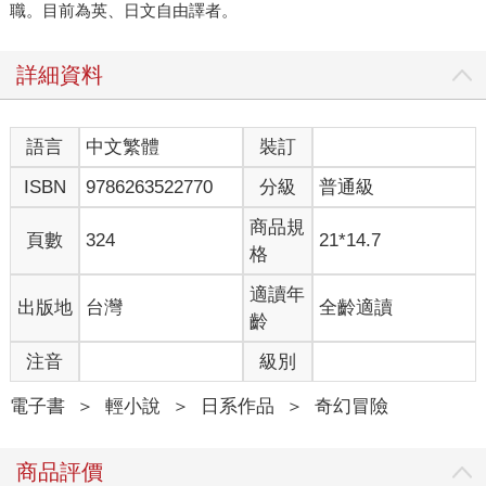
職。目前為英、日文自由譯者。
詳細資料
語言
中文繁體
裝訂
ISBN
9786263522770
分級
普通級
商品規
頁數
324
21*14.7
格
適讀年
出版地
台灣
全齡適讀
齡
注音
級別
電子書
＞
輕小說
＞
日系作品
＞
奇幻冒險
商品評價