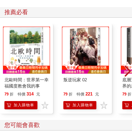
推薦必看
北歐時間：世界第一幸
叛逆玩家 02
底層
福國度教會我的事
界的
314
221
79
折
特價
元
79
折
特價
元
79
折
加入購物車
加入購物車
您可能會喜歡