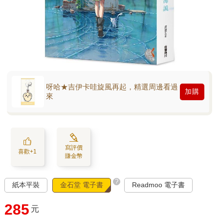
呀哈★吉伊卡哇旋風再起，精選周邊看過
加購
來
寫評價
喜歡+1
賺金幣
?
紙本平裝
金石堂 電子書
Readmoo 電子書
285
元