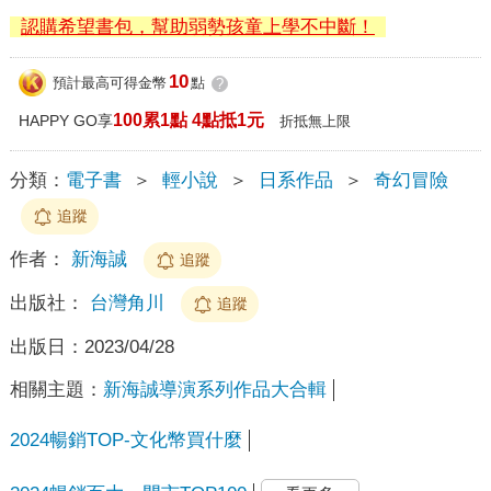
認購希望書包，幫助弱勢孩童上學不中斷！
10
預計最高可得金幣
點
?
100累1點 4點抵1元
HAPPY GO享
折抵無上限
分類：
電子書
＞
輕小說
＞
日系作品
＞
奇幻冒險
追蹤
作者：
新海誠
追蹤
出版社：
台灣角川
追蹤
出版日：
2023/04/28
相關主題：
新海誠導演系列作品大合輯
2024暢銷TOP-文化幣買什麼