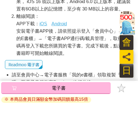
果， iOS 16 或以上版本，Android 6.0 以上版本，建議裝
置有6GB以上的記憶體，至少有 30 MB以上的容量。
離線閱讀：
APP下載：
iOS
Android
安裝電子書APP後，請依照提示登入「會員中心」→「我
的E書櫃」→「電子書APP通行碼/載具管理」，取得通行
會
碼再登入下載您所購買的電子書。完成下載後，點選任一
書籍即可開始離線閱讀。
員
日
請至會員中心→電子書服務「我的e書櫃」領取複製『兌換
碼』至電子書服務商Readmoo進行兌換。
電子書
退換貨須知：
※ 本商品會員日滿額金幣加碼回饋最高15倍
因版權保護，您在金石堂所購買的電子書僅能以金石堂專屬
的閱讀軟體開啟閱讀，無法以其他閱讀器或直接下載檔案。
依據「消費者保護法」第19條及行政院消費者保護處公告之
「通訊交易解除權合理例外情事適用準則」，非以有形媒介
提供之數位內容或一經提供即為完成之線上服務，經消費者
事先同意始提供。（如：電子書、電子雜誌、下載版軟體、