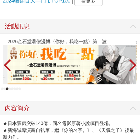
2024暢銷百大—門市TOP100
看更多
活動訊息
2026金石堂暑假漫博〈你好，我吃一點〉第二波
金
內容簡介
★日本票房突破140億，同名電影原著小說矚目登場。
★新海誠導演親自執筆，繼《你的名字。》、《天氣之子》後最
新力作。