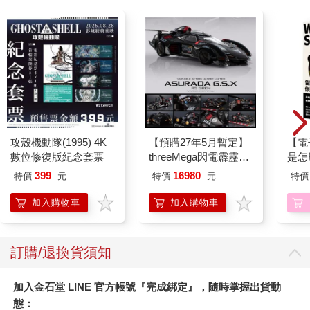
攻殼機動隊(1995) 4K
【預購27年5月暫定】
【電
數位修復版紀念套票
threeMega閃電霹靂車
是怎
VA Hi-SPEC UNITED
399
16980
特價
元
特價
元
特價
阿斯拉 G.S.X RS
SIREN 黑色限定
加入購物車
加入購物車
訂購/退換貨須知
加入金石堂 LINE 官方帳號『完成綁定』，隨時掌握出貨動
態：