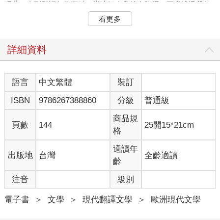
呷著，直到那詞句像酒精一樣溶解在我的身體裡，不僅滲透我的
大腦和心靈，而且在我的血管中奔騰，衝擊到我每根血管的末
看更多
梢。每一個月，我平均用打包機處理兩噸重的書籍，為了找到足
夠的力量來從事這項神聖的勞動，三十五年中，我喝下的啤酒灌
滿一個五十公尺長的游泳池，灌滿一大片聖誕鯉魚的養殖缸，也
詳細資料
綽綽有餘了。我在無意中有了學問，現在我確知我的大腦是一堆
被打包機擠壓得嚴嚴實實的思想，一大包觀念，我掉光了頭髮的
腦袋是灰姑娘的核桃。我相信在那樣的時代，當一切思想都只記
語言
中文繁體
裝訂
載在人的腦海中時必定格外美好，那時倘若有人要把書籍送進打
ISBN
9786267388860
分級
普通級
包機，他就只得放入人的腦袋，然而即使這樣也無濟於事，因為
真實的思想來自外界，猶如容器裡的麵條，人只是隨身攜帶著它
商品規
而已，因此全世界的柯尼阿什們焚書是白費力氣，如果書上記載
頁數
144
25開15*21cm
格
的言之有理，那麼焚燒的時候便只會聽到書在竊竊暗笑，因為一
本地道的好書總是指著別處而溜之大吉。我買過一個計算機，能
適讀年
出版地
台灣
全齡適讀
加減乘除，還能開方，一個不比小皮夾大多少的小玩意兒。我曾
齡
壯著膽子，用起子撬開它的後蓋，不勝驚異地發現，裡面除了郵
票般大、十張書頁那麼厚的一個小方塊之外便只有空氣了，滿載
注音
級別
著數學變化的空氣。當我的目光落在一本有價値的書上，當我一
行行閱讀這些印刷的文字時，這書留下的也唯有非物質的思想而
電子書
＞
文學
＞
現代翻譯文學
＞
歐洲現代文學
已，這些思想扇動著翅膀在空氣中飛，在空氣中滑翔，賴空氣生