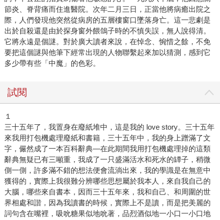
節炎、脊背痛而住進醫院。次年二月三日，正當他將病癒出院之
際，人們發現他突然從病房的五層樓窗口墜落身亡。這一悲劇是
出於自殺還是由於探身窗外餵鴿子時的不慎失誤，無人說得清。
它將永遠是個謎。對於廣大讀者來說，在悼念、惋惜之餘，不免
要把這個謎與他筆下經常出現的人物聯繫起來加以猜測，感到它
多少帶有些「中魔」的色彩。
試閱
１
三十五年了，我置身在廢紙堆中，這是我的 love story。三十五年
來我用打包機處理廢紙和書籍，三十五年中，我的身上蹭滿了文
字，儼然成了一本百科辭典—在此期間我用打包機處理掉的這類
辭典無疑已有三噸重，我成了一只盛滿活水和死水的罈子，稍微
側一側，許多滿不錯的想法便會流淌出來，我的學識是在無意中
獲得的，實際上我很難分辨哪些思想屬於我本人，來自我自己的
大腦，哪些來自書本，因而三十五年來，我和自己、和周圍的世
界相處和諧，因為我讀書的時候，實際上不是讀，而是把美麗的
詞句含在嘴裡，吸吮糖果似地吮著，品烈酒似地一小口一小口地