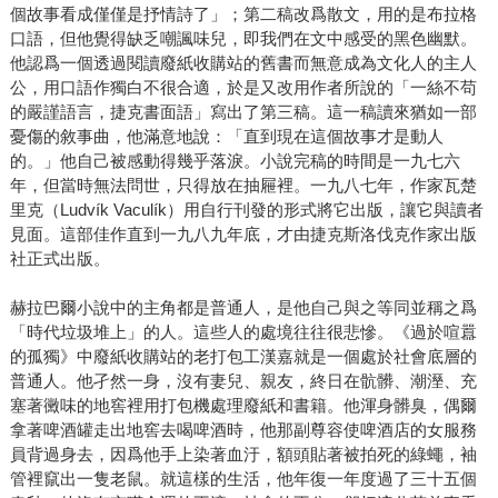
個故事看成僅僅是抒情詩了」；第二稿改爲散文，用的是布拉格
口語，但他覺得缺乏嘲諷味兒，即我們在文中感受的黑色幽默。
他認爲一個透過閱讀廢紙收購站的舊書而無意成為文化人的主人
公，用口語作獨白不很合適，於是又改用作者所說的「一絲不苟
的嚴謹語言，捷克書面語」寫出了第三稿。這一稿讀來猶如一部
憂傷的敘事曲，他滿意地說：「直到現在這個故事才是動人
的。」他自己被感動得幾乎落淚。小說完稿的時間是一九七六
年，但當時無法問世，只得放在抽屜裡。一九八七年，作家瓦楚
里克（Ludvík Vaculík）用自行刊發的形式將它出版，讓它與讀者
見面。這部佳作直到一九八九年底，才由捷克斯洛伐克作家出版
社正式出版。
赫拉巴爾小說中的主角都是普通人，是他自己與之等同並稱之爲
「時代垃圾堆上」的人。這些人的處境往往很悲慘。《過於喧囂
的孤獨》中廢紙收購站的老打包工漢嘉就是一個處於社會底層的
普通人。他孑然一身，沒有妻兒、親友，終日在骯髒、潮溼、充
塞著黴味的地窖裡用打包機處理廢紙和書籍。他渾身髒臭，偶爾
拿著啤酒罐走出地窖去喝啤酒時，他那副尊容使啤酒店的女服務
員背過身去，因爲他手上染著血汙，額頭貼著被拍死的綠蠅，袖
管裡竄出一隻老鼠。就這樣的生活，他年復一年度過了三十五個