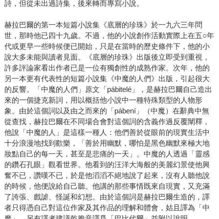
詩，但從未出過詩集，後來轉而專寫小說。
赫拉巴爾的第一本短篇小說集《底層的珍珠》於一九六三年問
世，那時他已四十九歲。不過，他的小說創作活動實際上在五○年
代或更早一些時候便已開始，只是在當時的歷史條件下，他的小
說大多未能與讀者見面。《底層的珍珠》出版後立即受到重視，
許多評論家看出作者已是一位有獨創性的成熟作家。次年，他的
另一本更有代表性的短篇小說集《中魔的人們》出版，引起很大
的反響。「中魔的人們」原文「pábitelé」，是赫拉巴爾自己造出
來的一個捷克新詞，用以概括他小說中一種特殊類型的人物形
象。由於這個詞以及由之而來的「pábení」（中魔）在辭典中無
從查找，赫拉巴爾在不同場合會對這個詞的含義作過反覆闡釋，
他說「中魔的人」是這樣一種人：他們善於從眼前的現實生活中
十分浪漫地找到歡樂，「善於用幽默，哪怕是黑色幽默來極大地
妝點自己的每一天，甚至是悲痛的一天」。中魔的人透過「靈感
的鑽石孔眼」觀看世界。他看到的汪洋大海般的美麗幻景使他興
奮不已，讚嘆不已，於是他滔滔不絕地說了起來，沒有人聽他說
的時候，他便說給自己聽。他講的那些事情既來自現實，又充滿
了誇張、戲謔、怪誕和幻想。由於這個詞是赫拉巴爾生造的，譯
者只得憑自己對這位作家及其作品的理解和體會，姑且譯為「中
魔」。另有譯者建議乾脆音譯爲「巴比代爾」並附以說明。