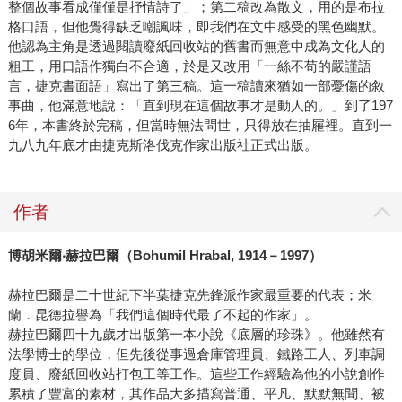
整個故事看成僅僅是抒情詩了」；第二稿改為散文，用的是布拉
格口語，但他覺得缺乏嘲諷味，即我們在文中感受的黑色幽默。
他認為主角是透過閱讀廢紙回收站的舊書而無意中成為文化人的
粗工，用口語作獨白不合適，於是又改用「一絲不苟的嚴謹語
言，捷克書面語」寫出了第三稿。這一稿讀來猶如一部憂傷的敘
事曲，他滿意地說：「直到現在這個故事才是動人的。」到了197
6年，本書終於完稿，但當時無法問世，只得放在抽屜裡。直到一
九八九年底才由捷克斯洛伐克作家出版社正式出版。
作者
博胡米爾‧赫拉巴爾（Bohumil Hrabal, 1914－1997）
赫拉巴爾是二十世紀下半葉捷克先鋒派作家最重要的代表；米
蘭．昆德拉譽為「我們這個時代最了不起的作家」。
赫拉巴爾四十九歲才出版第一本小說《底層的珍珠》。他雖然有
法學博士的學位，但先後從事過倉庫管理員、鐵路工人、列車調
度員、廢紙回收站打包工等工作。這些工作經驗為他的小說創作
累積了豐富的素材，其作品大多描寫普通、平凡、默默無聞、被