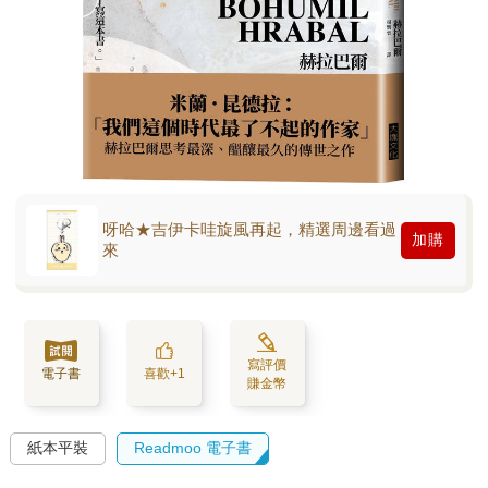
呀哈★吉伊卡哇旋風再起，精選周邊看過
加購
來
寫評價
電子書
喜歡+1
賺金幣
紙本平裝
Readmoo 電子書