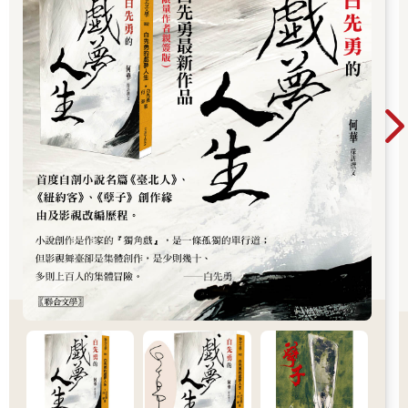
氣似的，以一個協調的動作把一排排屋宇、一條條街道炸毀，那
廣，對華文文學與文化影響深遠。
起爆的時刻總使我百看不厭，所有的磚頭、石板、梁木統統被舉
了起來，房屋隨即像件衣裳似的靜靜地坍塌，猶如遠洋輪船在鍋
爐爆炸之後迅速沉入海底。我站在鋪天蓋地的塵埃中，傾聽著爆
炸的樂曲，心裡想著我在深深的地下室裡的工作，那裡有一臺打
包機，我在它的旁邊，在幾盞電燈的照明下工作了三十五年，我
聽得見上面院子裡來往行人的腳步聲，地下室的天花板上開了一
個洞，形形色色的東西有如天上撒下的豐饒角似的從這個洞口落
下來，一只只大袋、一個個木箱或紙箱搬到洞口，傾倒下來的物
品中有花店買來，現已枯萎的花枝、批發店的包裝紙、舊節目單
和廢車票、裹冰棒和冰淇淋的紙、濺著繪畫顏料的廢紙、屠宰場
送來的大批溼漉漉、血跡斑斑的包肉紙、照相館切削下來的扎手
的尖角、辦公室字紙簍的廢紙和打字機色帶、慶賀生日和命名日
的花束，有時倒下來的報紙中捲著一塊鋪路的大鵝卵石，這是為
了過磅時增添一點分量，此外還有誤扔的剪刀、錘子和拔釘器、
肉店的砍肉刀和殘留著咖啡渣的杯子，不時還有枯萎了的婚禮花
束以及葬禮上色彩鮮豔的紙花圈。三十五年來，我用打包機把這
些東西壓碎，打成包，每週三次有卡車開來把包運走，送到火車
站，由火車運往造紙廠，在那裡工人們剪斷捆包的鐵絲，把我的
勞動果實倒入鹼和酸的溶液中，其強度足以溶化那些總是割破我