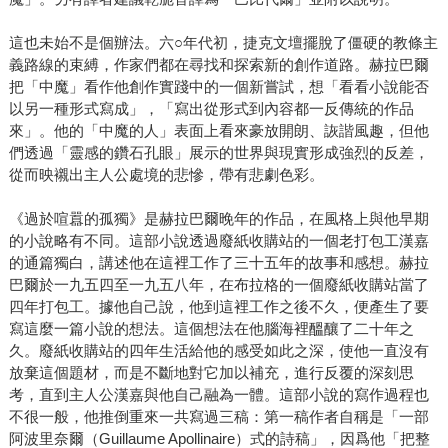
這也未始不是個辦法。六○年代初，捷克文壇擺脫了僵硬的教條主
義路線的束縛，作家們都在尋找和探索新的創作道路。赫拉巴爾
把「中魔」看作他創作實踐中的一個新嘗試，想「看看小說能否
以另一種形式寫成」，「寫出從形式到內容都一反傳統的作品
來」。他的「中魔的人」表面上看來豪放開朗、詼諧風趣，但他
們透過「靈感的鑽石孔眼」展示的世界與現實形成強烈的反差，
從而映襯出主人公處境的悲慘，帶有悲劇色彩。
《過於喧囂的孤獨》是赫拉巴爾晚年的作品，在風格上與他早期
的小說略有不同。這部小說透過廢紙收購站的一個老打包工漢嘉
的通篇獨白，講述他在這裡工作了三十五年的故事和感想。赫拉
巴爾於一九五四至一九五八年，在布拉格的一個廢紙收購站當了
四年打包工。據他自己說，他到這裡工作之後不久，便產生了要
寫這麼一篇小說的想法。這個想法在他腦海裡醞釀了二十年之
久。廢紙收購站的四年生活給他的感受如此之深，使他一直沒有
放棄這個題材，而是不斷地對它加以補充，進行反覆的深刻思
考，直到主人公漢嘉與他自己融為一體。這部小說的寫作過程也
不很一般，他推倒重來一共寫過三稿：第一稿作者自稱是「一部
阿波里奈爾（Guillaume Apollinaire）式的詩稿」，因爲他「把整