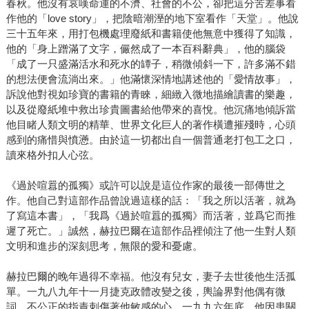
春秋。他沒有哀嘆命運的不濟、社會的不公，卻把這分苦差事看
作他的「love story」，把陰暗潮溼的地下室看作「天堂」。他說
三十五年來，用打包機處理廢紙和書籍使他無意中獲得了知識，
他的「身上蹭滿了文字，儼然成了一本百科辭典」，他的腦袋
「成了一只盛滿活水和死水的罈子，稍微傾斜一下，許多滿不錯
的想法便會流淌出來。」他滿懷深情地講述他的「愛情故事」，
訴說他對視如珍寶的書籍的青睞，細緻入微地描繪讀書的樂趣，
以及從廢紙堆中救出珍貴圖書給他帶來的喜悅。他沉痛地傾訴當
他目睹人類文明的精華、世界文化巨人的著作橫遭摧殘時，心頭
感到的痛惜與憤懣。由於這一切都出自一個普通老打包工之口，
讀來格外扣人心弦。
《過於喧囂的孤獨》或許可以說是這位作家的最後一部傳世之
作。他自己對這部作品曾說過這樣的話：「我之所以活著，就為
了寫這本書」，「我爲《過於喧囂的孤獨》而活著，並爲它而推
遲了死亡。」誠然，赫拉巴爾在這部作品裡傾注了他一生對人類
文明和進步的深刻思考，無限的愛和憂慮。
赫拉巴爾的晚年過得不幸福。他沒有兒女，妻子去世後他生活孤
單。一九八九年十一月捷克政體改變之後，輿論界對他偶有微
詞，不公正的指責刺傷著他敏感的心。一九九六年底，他因患關