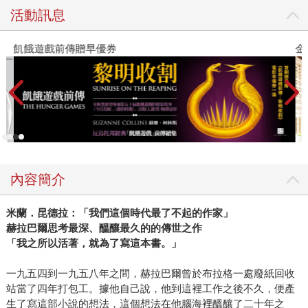
活動訊息
飢餓遊戲前傳贈早優券
金
內容簡介
米蘭．昆德拉：「我們這個時代最了不起的作家」
赫拉巴爾思考最深、醞釀最久的的傳世之作
「我之所以活著，就為了寫這本書。」
一九五四到一九五八年之間，赫拉巴爾曾於布拉格一處廢紙回收
站當了四年打包工。據他自己說，他到這裡工作之後不久，便產
生了寫這部小說的想法，這個想法在他腦海裡醞釀了二十年之