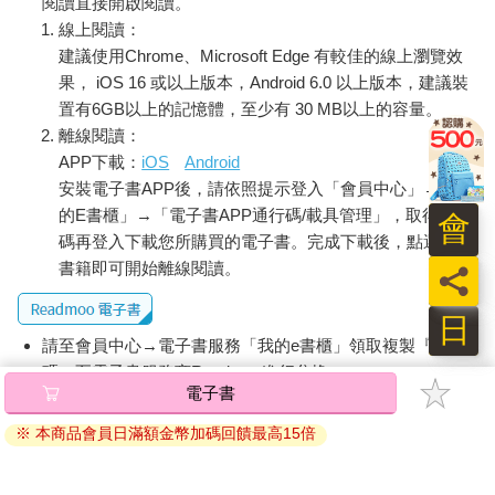
閱讀直接開啟閱讀。
線上閱讀：
建議使用Chrome、Microsoft Edge 有較佳的線上瀏覽效
果， iOS 16 或以上版本，Android 6.0 以上版本，建議裝
置有6GB以上的記憶體，至少有 30 MB以上的容量。
離線閱讀：
APP下載：
iOS
Android
安裝電子書APP後，請依照提示登入「會員中心」→「我
的E書櫃」→「電子書APP通行碼/載具管理」，取得通行
會
碼再登入下載您所購買的電子書。完成下載後，點選任一
書籍即可開始離線閱讀。
員
日
請至會員中心→電子書服務「我的e書櫃」領取複製『兌換
碼』至電子書服務商Readmoo進行兌換。
電子書
退換貨須知：
※ 本商品會員日滿額金幣加碼回饋最高15倍
因版權保護，您在金石堂所購買的電子書僅能以金石堂專屬
的閱讀軟體開啟閱讀，無法以其他閱讀器或直接下載檔案。
依據「消費者保護法」第19條及行政院消費者保護處公告之