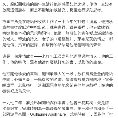
久。廢紙回收站的四年生活給他的感受如此之深，使他一直沒有
放棄這個題材，而是不斷地加以補充，反覆進行深刻思考。
故事主角是在廢紙回收站工作了三十五年的打包工漢嘉，他把珍
貴的書從廢紙堆中挑出來，藏在家裡、藏在腦裡，他狂飲啤酒、
啃噬著書本裡的思想和詞句，他從一無所知的青年變成滿腹詩書
的老人。韓波的詩文、老子的《道德經》、萊布尼茨的情史，都
是他信手拈來的記憶，而康德的話語是他感傷喃喃的聲音。
這是一個愛情故事——老打包工漢嘉和他經歷過的情人，他的工
作，他的時代，還有他當作廢紙打包的書，以及他的生命。
他打開他珍愛的書籍，翻到最動人的一段，放在層層疊疊的廢紙
中間，外頭再裹上一幅複製的名畫。儘管擺放壓力機的地下室蒼
蠅成群、老鼠橫行，這潮濕惡臭的地窖卻在他的遊戲裡，在他的
微笑裡成為天堂。
一九七二年，赫拉巴爾開始寫作本書，他曾三易其稿：先是詩，
次是散文，完成時則為一部憂傷的敘事曲。第一稿他自稱是「一
部阿波里奈爾（Guillaume Apollinaire）式的詩稿」，因為他「把