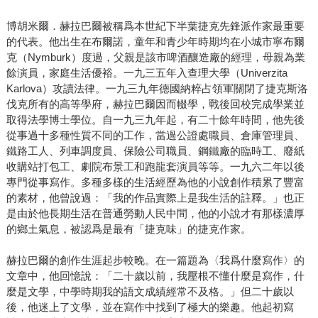
博胡米爾．赫拉巴爾被稱爲本世紀下半葉捷克先鋒派作家最重要
的代表。他出生在布爾諾，童年和青少年時期均在小城市寧布爾
克（Nymburk）度過，父親是該市啤酒釀造廠的經理，母親為業
餘演員，家庭生活優裕。一九三五年入查理大學（Univerzita
Karlova）攻讀法律。一九三九年德國納粹占領軍關閉了捷克斯洛
伐克所有的高等學府，赫拉巴爾因而輟學，戰後回校完成學業並
取得法學博士學位。自一九三九年起，有二十餘年時間，他先後
從事過十多種性質不同的工作，當過公證處職員、倉庫管理員、
鐵路工人、列車調度員、保險公司職員、鋼鐵廠的臨時工、廢紙
收購站打包工、劇院布景工和跑龍套演員等等。一九六二年以後
專門從事寫作。多種多樣的生活經歷為他的小說創作積累了豐富
的素材，他曾說過：「我的作品實際上是我生活的註釋。」也正
是由於他長期生活在普通勞動人民中間，他的小說才有那樣濃厚
的鄉土氣息，被認爲是最有「捷克味」的捷克作家。
赫拉巴爾的創作生涯起步較晚。在一篇題為〈我爲什麼寫作〉的
文章中，他回憶說：「二十歲以前，我壓根不懂什麼是寫作，什
麼是文學，中學時期我的語文成績經常不及格。」但二十歲以
後，他迷上了文學，並在寫作中找到了極大的樂趣。他起初寫