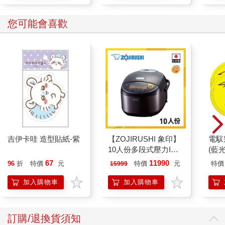
您可能會喜歡
吉伊卡哇 造型貼紙-紫
【ZOJIRUSHI 象印】
電馭
10人份多段式壓力IH
(藍
微電腦電子鍋(NP-
67
11990
96
折
特價
元
特價
元
特價
15999
ZAF18)
加入購物車
加入購物車
訂購/退換貨須知