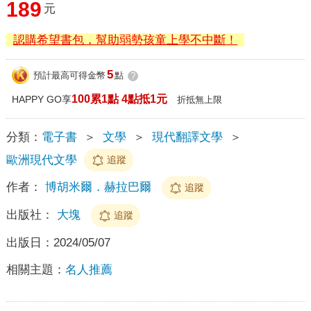
189
元
認購希望書包，幫助弱勢孩童上學不中斷！
5
預計最高可得金幣
點
?
100累1點 4點抵1元
HAPPY GO享
折抵無上限
分類：
電子書
＞
文學
＞
現代翻譯文學
＞
歐洲現代文學
追蹤
作者：
博胡米爾．赫拉巴爾
追蹤
出版社：
大塊
追蹤
出版日：
2024/05/07
相關主題：
名人推薦