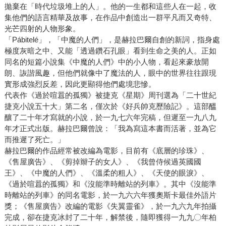
拋棄在「時代垃圾堆上的人」。他的一生都和這些人在一起，收
集他們的語言精華及故事，在作品中創造出一群平凡而又奇特、
光芒四射的人物形象。
「Pábitelé」，「中魔的人們」，是赫拉巴爾自創的新詞，指身處
極度灰暗之中、又能「透過鑽石孔眼」看到生命之美的人。正如
同名的短篇小說集《中魔的人們》中的小人物，看起來豪放開
朗、詼諧風趣，但他們就像中了魔法的人，眼中的世界往往跟現
實形成強烈反差，因此更顯得他們處境悲慘。
代表作《過於喧囂的孤獨》被捷克《星期》周刊選為「二十世紀
捷克小說五十大」第二名，僅次於《好兵帥克歷險記》。這部醞
釀了二十年才寫就的小說，於一九七六年完稿，但遲至一九八九
年才正式出版。赫拉巴爾曾說：「我為寫這本書而活著，並為它
而推遲了死亡。」
赫拉巴爾的作品經常被改編為電影，目前有《底層的珍珠》、
《售屋廣告》、《剪掉辮子的女人》、《我曾侍候過英國國
王》、《中魔的人們》、《溫柔的粗人》、《天使的眼淚》、
《過於喧囂的孤獨》和《沒能準時離站的列車》。其中《沒能準
時離站的列車》的同名電影，於一九六六年獲奧斯卡最佳外語片
獎；《售屋廣告》改編的電影《失翼靈雀》，於一九六九年拍攝
完成，卻在捷克冰封了二十年，解禁後，隨即獲得一九九〇年柏