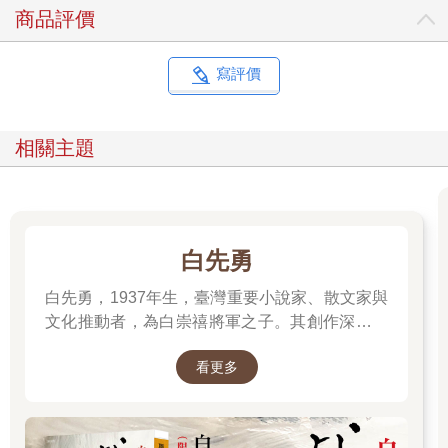
存，回歸於空氣，因為歸根結柢一切都是空氣，正像敎堂裡的聖
商品評價
餐，既是基督的血又不是。三十五年來，我處理廢紙和書籍，而
我生活在一個已有十五代人能讀會寫的國土上，居住在過去曾經
是王國的地方，在這裡，人們過去和現在都有一種習慣、一種執
寫評價
著性：耐心地把一些思想和形象壓進自己的頭腦，這給他們帶來
難以描述的歡樂，也帶來更多的痛苦，我生活在這樣的人民中
間，他們為了一包擠壓嚴實的思想甘願獻出生命。現在這一切都
相關主題
在我的身上重演，三十五年來我按動這臺機器的紅色和綠色電
鈕，三十五年來我喝著一杯又一杯的啤酒，不是為了買醉，我憎
惡醉鬼，我喝酒是為了活躍思維，使我能更好地深入到一本書的
心臟中去，因為我讀書既不是為了娛樂，也不是消磨時光，更不
是為了催眠，我，一個生活在已有十五代人能讀會寫的國土上的
白先勇
人，我喝酒是為了讓讀到的書永遠使我難以入眠，使我得了顫抖
症，因為我跟黑格爾的觀點是一致的：高貴的人不一定是貴族，
白先勇，1937年生，臺灣重要小說家、散文家與
罪犯不一定是凶手。如果我會寫作，我要寫一本論及人的最大幸
文化推動者，為白崇禧將軍之子。其創作深受中
福和最大不幸的書。透過閱讀，我從書本中認識到天道不仁慈，
西文學滋養，文字典雅細膩，關注歷史流離、家
一個有頭腦的人因而也不仁慈，並非他不想仁慈，而是這樣做違
看更多
國記憶與人性孤獨。代表作包括小說集《臺北
背常情。珍貴的書籍經過我的手在我的打包機中毀滅，我無力阻
人》、《寂寞的十七歲》，長篇小說《孽子》，
擋這源源不斷、滾滾而來的巨流。我只不過是一個軟心腸的屠夫
以及散文《樹猶如此》。除文學創作外，他亦長
而已。書敎會了我領略破壞的樂趣，我喜歡滂沱大雨，喜歡爆破
隊，我常常一站幾個小時，觀看爆破專家們怎樣像給巨型輪胎打
年致力於崑曲、紅樓夢等傳統文化的保存與推