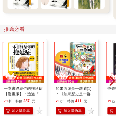
手指的剃刀。然而，正如流經工廠區的渾濁河水中偶爾會有美麗
的小魚閃現一樣，在這廢紙的長河中，不時也會有珍貴書籍的書
脊放出奪目的光彩，我的眼睛被它耀得發花，我朝別處望了片
刻，然後才迅速把它撈出來，先在圍裙上抹抹，翻開書頁聞聞它
的香味，這才像讀荷馬預言似的讀了第一句，它牢牢地吸引住了
推薦必看
我的視線，之後我把它收藏在一只小箱子裡，和我發現的其他珍
貴書籍放在一起，小箱子裡鋪了許多聖像畫，是不知什麼人連同
一些祈禱書誤扔進地下室的。後來，這成了我的彌撒，我的宗敎
儀式，這些書我不僅每一本都仔細閱讀，而且讀過之後還在我打
的每個包裡放進一冊，因為每個包我都要給它裝飾打扮一番，必
須讓它帶著我的個性，我的花押。要讓每個包都具有特色可是件
煞費腦筋的事情，為此我每天在地下室得多幹兩個小時，提早一
個鐘點上班，有時連星期六也得賠上，把永遠堆積如山的廢紙送
進機器打包。
一本書終結你的拖延症
如果西遊是一群喵(1)
怪奇
【漫畫版】：透過「小
：《如果歷史是一群
行動」打開大腦的行動
喵》作者最新力作，附
237
411
79
折
特價
元
79
折
特價
元
79
折
開關，懶人也能變身
【首卷特典】拉頁
「行動派」的37個科
加入購物車
加入購物車
學方法