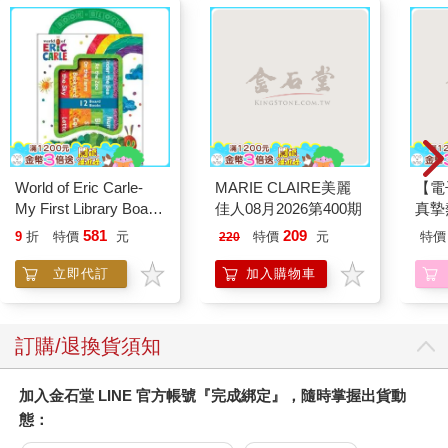
World of Eric Carle-
MARIE CLAIRE美麗
【電
My First Library Board
佳人08月2026第400期
真摯
Book Block Set
員帶
581
209
9
折
特價
元
特價
元
特價
220
～(第
立即代訂
加入購物車
訂購/退換貨須知
加入金石堂 LINE 官方帳號『完成綁定』，隨時掌握出貨動
態：