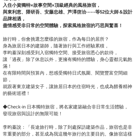
入住小資獨特×故事空間×頂級經典的風格旅宿，
與東利恵、隈研吾、安藤忠雄、芦澤啓治
⋯⋯
等52位大師＆設計
品牌相遇，
盡情感受非日常的空間體驗，探索風格旅宿的巧思與驚喜！
旅行時，你會挑選怎麼樣的旅宿，作為每日的居所？
身為旅居日本的建築師，隨著旅行與工作經驗累積，
李昀蓁深刻感受到入宿獨特空間、接受旅宿悉心的款待，
讓「過夜」除了休息以外，更擁有獨特的體驗，身心靈都元氣飽
滿！
在有限時間與預算內，想感受獨特日式氛圍、閱覽豐富空間細
節，
就跟著東京建築女子，讓旅居日本的住宿時光，也成為餵養精神
的藝術巡禮！
◆Check-in 日本獨特旅宿，將名家建築融合非日常生活體驗，
發現旅宿與設計的無限可能！
李昀蓁說：「長途旅行時，除了到處探訪建築作品，旅宿也是非
常重要的部分，甚至成為我這幾年旅行的主要目的。像旅宿這樣