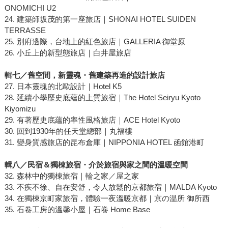
ONOMICHI U2
24. 建築師坂茂的第一座旅店｜SHONAI HOTEL SUIDEN
TERRASSE
25. 別府邊際，台地上的紅色旅店｜GALLERIA 御堂原
26. 小丘上的新型態旅店｜白井屋旅店
輯七／
舊空間，新靈魂
・
舊建築再造的
設計旅店
27. 日本靈魂的北歐設計｜Hotel K5
28. 延續小學歷史底蘊的上質旅宿｜The Hotel Seiryu Kyoto
Kiyomizu
29. 有著歷史底蘊的率性風格旅店｜ACE Hotel Kyoto
30. 回到1930年的任天堂總部｜丸福樓
31. 變身質感旅店的昆布倉庫｜NIPPONIA HOTEL 函館港町
輯八／
民宿＆獨棟旅宿
・
介於旅宿與家之間的溫暖空間
32. 森林中的獨棟旅宿｜輪之家／屋之家
33. 不疾不徐、自在安舒，令人放鬆的京都旅宿｜MALDA Kyoto
34. 在獨棟京町家旅宿，體驗一夜溫暖京都｜京の温所 御所西
35. 石卷工房的溫馨小屋｜石卷 Home Base