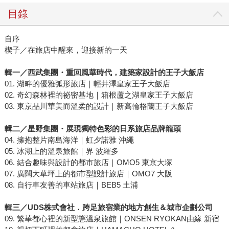
目錄
自序
楔子／在旅店中醒來，迎接新的一天
輯一／西武集團
・
重回風華時代，建築家設計的王子大飯店
01. 湖畔的優雅弧形旅店｜輕井澤皇家王子大飯店
02. 奇幻森林裡的祕密基地｜箱根蘆之湖皇家王子大飯店
03. 東京品川華美而溫柔的設計｜新高輪格蘭王子大飯店
輯二／星野集團
・
展現獨特色彩的
日系旅店品牌龍頭
04. 擁抱整片南島海洋｜虹夕諾雅 沖繩
05. 冰湖上的溫泉旅館｜界 波羅多
06. 結合趣味與設計的都市旅店｜OMO5 東京大塚
07. 廣闊大草坪上的都市型設計旅店｜OMO7 大阪
08. 自行車友善的車站旅店｜BEB5 土浦
輯三／UDS株式會社．跨足旅宿業的地方創生＆城市企劃公司
09. 繁華都心裡的新型態溫泉旅館｜ONSEN RYOKAN由緣 新宿