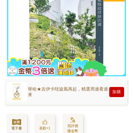
呀哈★吉伊卡哇旋風再起，精選周邊看過
加購
來
寫評價
電子書
喜歡+1
賺金幣