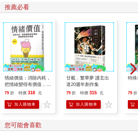
推薦必看
疫情時代的旅宿業，因為少了海外旅人的來訪，提出了許多吸引
日本國內旅人的新方案，9hours也在這個時期開發了睡眠分析服
務事業「9h sleep fitscan」。新型的靜音膠囊裡，設有紅外線相
機、麥克風、身體感應系統，以測定心跳、呼吸等，吸引了不少
好奇自己睡眠狀況的旅人前來體驗。偶爾跳出平淡日常，感受這
種在都市遊牧的感覺，可能有一些不便、一些不習慣，但也讓窒
悶的每日變得稍微新奇有趣�%
情緒價值：消除內耗，
廿載．繁華夢 護玄出
特殊傳
把情緒變得有價值，跟
道20週年創作集
誰都能自在相處
316
315
79
折
特價
元
79
折
特價
元
79
折
加入購物車
加入購物車
您可能會喜歡