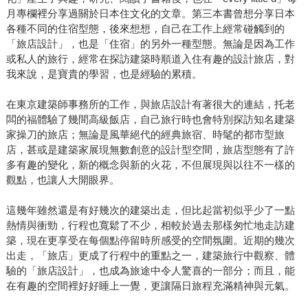
月專欄裡分享過關於日本住文化的文章。第三本書曾想分享日本
各種不同的住宿型態，後來想想，自己在工作上經常碰觸到的
「旅店設計」，也是「住宿」的另外一種型態。無論是因為工作
或私人的旅行，經常在探訪建築時順道入住有趣的設計旅店，對
我來說，是寶貴的學習，也是經驗的累積。
在東京建築師事務所的工作，與旅店設計有著很大的連結，托老
闆的福體驗了幾間高級飯店，自己旅行時也會特別探訪知名建築
家操刀的旅店；無論是風華絕代的經典旅宿、時髦的都市型旅
店，甚或是建築家展現無數創意的設計型空間，旅店型態有了許
多有趣的變化，新的概念與新的火花，不但展現與以往不一樣的
觀點，也讓人大開眼界。
這幾年雖然還是有好幾次的建築出走，但比起當初似乎少了一點
熱情與衝勁，行程也寬鬆了不少，相較於過去那樣匆忙地走訪建
築，現在更享受在每個點停留時所感受的空間氛圍。近期的幾次
出走，「旅店」更成了行程中的重點之一，建築旅行中觀察、體
驗的「旅店設計」，也成為旅途中令人驚喜的一部分；而且，能
在有趣的空間裡好好睡上一覺，更讓隔日旅程充滿精神與元氣。