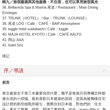
輯九／旅宿建築與其他服務
・
不住宿，也可以享用旅宿風光
36. Bellavista Spa & Marina 尾道 / Restaurant：Main Dining
Erretegia
37. TRUNK（HOTEL） / Bar：TRUNK（LOUNGE）
38. 尾道 LOG / Café：CAFÉ・BAR Atmosphere
39. toggle hotel suidobashi / Café：toggle
40. MAJA HOTEL KYOTO / Café：CAFÉ AALTO
41. 岡山 A&A
42. hotel Siro
後記
序／導讀
前言
東京建築女子第三本書要寫些什麼，幾乎是每個月寫專欄文時都
會出現的小煩惱。最初喜歡日本建築的原因，是因為被獨棟住宅
設計裡的那些挑戰所吸引，實際住到日本後，對他們的「住文
化」產生了興趣，研究、閱讀了書籍後，也在「every little d」每