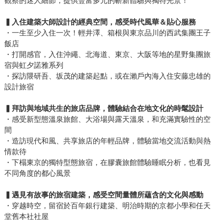
觀察的迷人細節，提供豐富多元的嶄新體驗與獨特光景！
▍
入住建築大師設計的經典空間，感受時代風華＆貼心服務
・一生至少入住一次！輕井澤、箱根與東京品川的西武集團王子
飯店
・打開感官，入住沖繩、北海道、東京、大阪等地的星野集團旅
宿與虹夕諾雅系列
・探訪隈研吾、坂茂的建築起點，或在瀨戶內海入住安藤忠雄的
設計旅宿
▍
拜訪與地域共生的旅店品牌，體驗結合在地文化的時髦設計
・感受新型態溫泉旅館、大浴場與露天溫泉，和充滿實驗性的空
間
・造訪現代和風、共享旅店的年輕品牌，體驗當地交流活動與熱
情款待
・下榻東京的獨特型態旅宿，在膠囊旅館體驗睡眠分析，也看見
不同角度的都心風景
▍
遇見有故事的旅宿建築，感受空間量體所蘊含的文化與感動
・穿越時空，留宿於百年銀行建築、明治時期的京都小學和任天
堂舊本社社屋