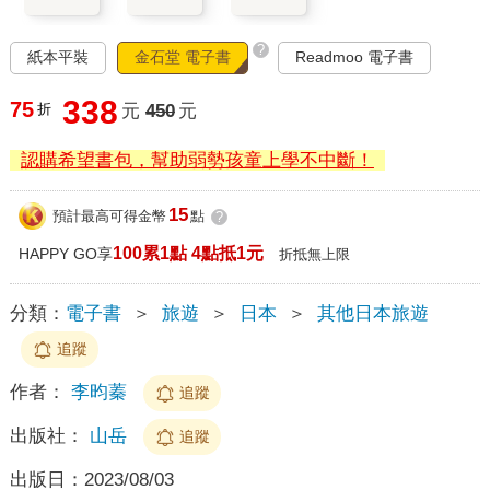
?
紙本平裝
金石堂 電子書
Readmoo 電子書
338
75
折
元
450
元
認購希望書包，幫助弱勢孩童上學不中斷！
15
預計最高可得金幣
點
?
100累1點 4點抵1元
HAPPY GO享
折抵無上限
分類：
電子書
＞
旅遊
＞
日本
＞
其他日本旅遊
追蹤
作者：
李昀蓁
追蹤
出版社：
山岳
追蹤
出版日：
2023/08/03