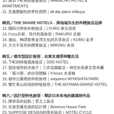
10. 親切下町裡的都會旅店｜HAMACHO HOTEL &
APARTMENTS
11. 充滿實驗性的率性房間｜all day place shibuya
輯四／THE SHARE HOTELS．與地域共生的年輕旅店品牌
12. 隅田川旁的年輕旅店｜LYURO 東京清澄
13. Cozy京都，現代和風旅宿｜RAKURO 京都
14. 連結、轉譯新舊金澤文化的共享旅店｜KUMU 金澤
15. 大方不造作的樸實旅店｜MIROKU 奈良
輯五／
都市型設計旅宿．在東京感受時髦生活
16. 下町的時髦風格旅店｜DDD HOTEL
17. 競技場旁的木格子｜三井花園飯店－神宮外苑東京普米爾
18. 「最小限」的住宿體驗｜9 hours 水道橋
19. 都市公園裡的年輕旅宿｜sequence MIYASHITA PARK
20. 繁忙青山街頭的時髦旅宿｜THE AOYAMA GRAND HOTEL
輯六／
設計型特色旅宿
・
尋訪日本各地的建築師作品
21. 隈研吾的起點｜雲之上旅店
22. 住進安藤忠雄的設計裡｜Benesse House Park
23. SUPPOSE DESIGN的黑色旅店｜HOTEL CYCLE