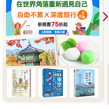
計。二○一八年，平田晃久設計的9Hours淺草店，以淺草寺為中
心，將周邊具有歷史的仲見世商店街景帶進建築，交錯的樓梯像
是攀附在建築物上，替淺草的街道景觀注入了一道新的風景，特
別的建築手法令人印象深刻；可惜淺草店不敵二○二○年爆發的新
冠疫情，二○二一年宣布休業。二○一九年開幕的水道橋店，位於
商業忙碌的市中心裡，比起觀光客取向的旅店，這裡更像是提供
周邊加班或出差的上班族們，一個喘息的空間。
二○二三年的疫情時代尾聲，抓住最後還能遠端工作的機會，我尋
了一個沒有會議的日子，轉換心情到水道橋店住了一晚。水道橋
店一樣由平田晃久設計，白色的建築物佇立在高架橋、水道旁；
高層部有層透明的空間，是提供旅人休憩的大廳，同時有著辦公
空間出租的服務。水道橋店在下午兩點就能Check-in，若有辦公
需求，也可提早到位於六樓的不規則的階梯式空間工作，選擇自
己喜歡的位置與風景工作或會議；大窗外是忙碌的首都高速公路
風景，當天色漸暗，也是該下班休息的時候了。
吃過晚餐、帶著9hours提供的毛巾，到乾淨的共用衛浴洗漱，換
上館內舒服的睡衣、寫著可愛9h標誌的拖鞋，便窩進如蟬蛹般的
膠囊裡。柔軟的床褥上擺著可愛的豆形枕頭，那是傳統老店
KITAMURA MAKURA為了膠囊所特製的，只為給旅人最棒的睡
眠。躺在膠囊裡，超時空感的空間漫著微光，辛勞一天的疲憊也
慢慢被舒緩。