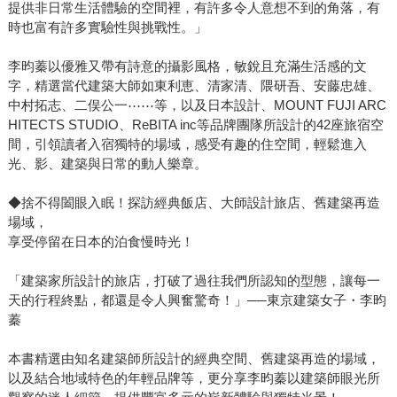
提供非日常生活體驗的空間裡，有許多令人意想不到的角落，有
時也富有許多實驗性與挑戰性。」
李昀蓁以優雅又帶有詩意的攝影風格，敏銳且充滿生活感的文
字，精選當代建築大師如東利恵、清家清、隈研吾、安藤忠雄、
中村拓志、二俣公一⋯⋯等，以及日本設計、MOUNT FUJI ARC
HITECTS STUDIO、ReBITA inc等品牌團隊所設計的42座旅宿空
間，引領讀者入宿獨特的場域，感受有趣的住空間，輕鬆進入
光、影、建築與日常的動人樂章。
◆捨不得闔眼入眠！探訪經典飯店、大師設計旅店、舊建築再造
場域，
享受停留在日本的泊食慢時光！
「建築家所設計的旅店，打破了過往我們所認知的型態，讓每一
天的行程終點，都還是令人興奮驚奇！」──東京建築女子・李昀
蓁
本書精選由知名建築師所設計的經典空間、舊建築再造的場域，
以及結合地域特色的年輕品牌等，更分享李昀蓁以建築師眼光所