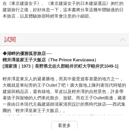
在《東京建築女子》、《東京建築女子的日本建築選品》匆忙的
建築旅行之後，好好休息一下，這本書將分享這幾年體驗過的日
本旅店，以及體驗旅宿時經常會注意的小細節。
試閱
◆
湖畔的優雅弧形旅店──
輕井澤皇家王子大飯店（The Prince Karuizawa）
[清家清｜1973｜長野県北佐久郡軽井沢町大字軽井沢1049-1]
輕井澤是東京人的避暑勝地，而其中最受遊客喜愛的地方之一，
大概就是車站旁的王子Outlet了吧！廣大腹地上陳列著現代時髦的
建築與精品店，還有綠地、草皮以及輕井澤的自然景色，許多帶
著孩子與寵物的人們來此散步、放鬆。而在王子Outlet南邊，藏著
一座由日本現代主義建築師清家清所設計的舊時代旅店──西武集
團的「輕井澤皇家王子大飯店」。
繞過商場、穿過樹林，佇立在湖畔旁的弧形三層樓玻璃建築物映
入眼前。走到正面入口，混凝土柱樑間，以玻璃磚堆疊起的牆面
看更多