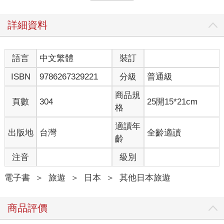
鑲著黑框玻璃窗、深咖啡色鐵門，這些元素等分、均值地構成整
個建築的立面，體現了清家清獨有的現代主義建築特色。清家清
是日本戰後、狹小住宅風潮時期的現代主義建築師，以機能主義
詳細資料
發表了許多都市住宅提案，乾淨俐落的現代空間裡依舊帶有和式
風格，「日式摩登」的空間讓人印象深刻。而「輕井澤皇家王子
大飯店」的均值比例、細膩分割，就像是用現代語彙重新解讀迴
語言
中文繁體
裝訂
廊空間、等分柱列等日本傳統建築空間的新手法。
ISBN
9786267329221
分級
普通級
走進大廳，室內氳著柔黃的燈光，紅磚牆面搭配著黑色型鋼，溫
暖卻不失個性；空間裡偶爾看見「那個時代」裡稍嫌華麗的妝
商品規
點，卻不顯得庸俗，反而有些高貴。客房內雅致的擺飾與配色、
頁數
304
25開15*21cm
格
現代建築主義時代的經典家具，散發著洗練復古的氛圍。大片玻
璃窗外除了遼闊草原外，淺間山的壯麗美景也一併收進眼底。前
適讀年
出版地
台灣
全齡適讀
幾年，我因為工作經常往返輕井澤，也偶爾會與台灣的家人或朋
齡
友一同探訪，但以往總是前往相同的地方、看相同的風景──而此
地跨過草地、越過小湖後所看見的淺間山景，與過往不同的輕井
注音
級別
澤風光，讓我感覺充滿新意。稍微整頓後，爬下旋轉梯、遊走在
黑色柱廊，漫步於整棟建築，能發現好多清家清設計的小細節。
電子書
＞
旅遊
＞
日本
＞
其他日本旅遊
早晨前往湖畔餐廳時，穿過有著美麗光影的玻璃磚走廊，方形大
屋頂的大餐廳三面開著大窗，天花板上複雜桁架與燈光的搭配相
商品評價
當引人注目。我們坐在被紅磚包圍住的沙發上，看著窗外的湖泊
與森林，享用美味早餐，開啟美好一日。