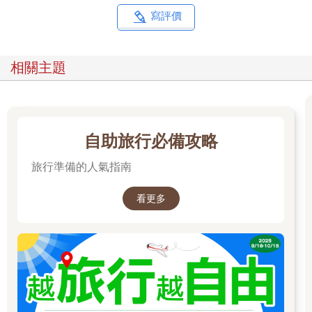
用過早餐後，沿著河畔散散步，遠遠看著樹林後、池畔旁的玻璃
寫評價
弧形建築，在這靜謐的氛圍下顯得簡約清新，優靜典雅地佇立在
這美麗的大自然裡。
相關主題
→
喜歡的設計細節
・門外夾報紙的小凹嵌。
・迴廊與旋轉梯的弧形呼應，與柱列的材質呼應。
・四折的櫥櫃拉門。
自助旅行必備攻略
◆「最小限」的住宿體驗──
旅行準備的人氣指南
9 hours
水道橋（Nine Hours Suidobashi）
[平田晃久｜2019｜東京都千代田区神田三崎町3-10-1]
看更多
二○○九年從京都發跡的9 hours膠囊旅店，以「一小時洗去汗水」
＋「七小時睡眠」＋「一小時整頓身心」為概念，將都市住宿的
要素換成九個小時，提供都市生活裡剛剛好的住宿機能、剛剛好
的價格，是一座定義全新價值觀的新型態旅店。
9hours於東京、橫濱、大阪到福岡等大城市裡都有據點，並找來
幾位當紅的建築師如平田晃久、芦澤啓治等擔任室內或建築的設