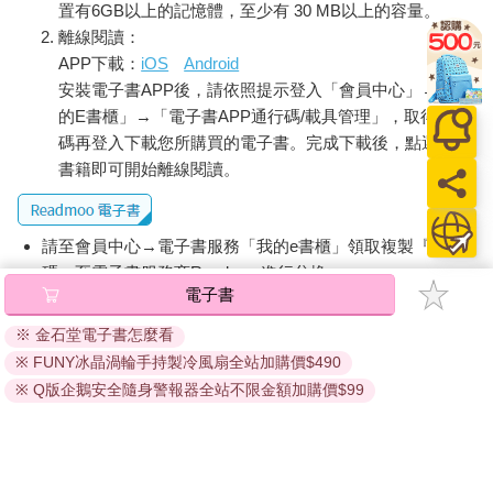
置有6GB以上的記憶體，至少有 30 MB以上的容量。
離線閱讀：
APP下載：
iOS
Android
安裝電子書APP後，請依照提示登入「會員中心」→「我
的E書櫃」→「電子書APP通行碼/載具管理」，取得通行
碼再登入下載您所購買的電子書。完成下載後，點選任一
書籍即可開始離線閱讀。
請至會員中心→電子書服務「我的e書櫃」領取複製『兌換
碼』至電子書服務商Readmoo進行兌換。
電子書
退換貨須知：
※ 金石堂電子書怎麼看
因版權保護，您在金石堂所購買的電子書僅能以金石堂專屬
※ FUNY冰晶渦輪手持製冷風扇全站加購價$490
的閱讀軟體開啟閱讀，無法以其他閱讀器或直接下載檔案。
依據「消費者保護法」第19條及行政院消費者保護處公告之
※ Q版企鵝安全隨身警報器全站不限金額加購價$99
「通訊交易解除權合理例外情事適用準則」，非以有形媒介
提供之數位內容或一經提供即為完成之線上服務，經消費者
事先同意始提供。（如：電子書、電子雜誌、下載版軟體、