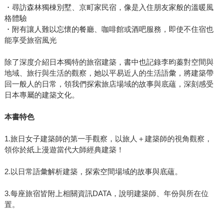
・尋訪森林獨棟別墅、京町家民宿，像是入住朋友家般的溫暖風
格體驗
・附有讓人難以忘懷的餐廳、咖啡館或酒吧服務，即使不住宿也
能享受旅宿風光
除了深度介紹日本獨特的旅宿建築，書中也記錄李昀蓁對空間與
地域、旅行與生活的觀察，她以平易近人的生活語彙，將建築帶
回一般人的日常，領我們探索旅店場域的故事與底蘊，深刻感受
日本專屬的建築文化。
本書特色
1.旅日女子建築師的第一手觀察，以旅人＋建築師的視角觀察，
領你於紙上漫遊當代大師經典建築！
2.以日常語彙解析建築，探索空間場域的故事與底蘊。
3.每座旅宿皆附上相關資訊DATA，說明建築師、年份與所在位
置。