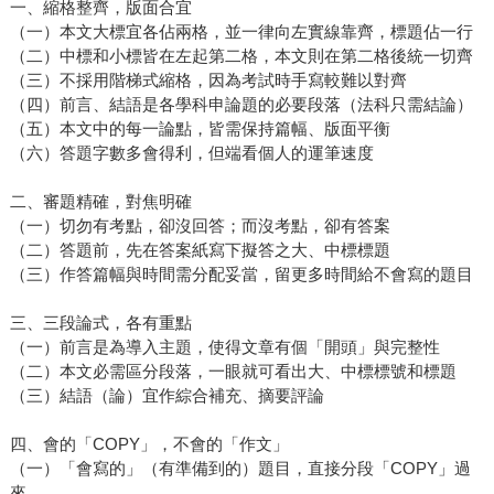
一、縮格整齊，版面合宜
（一）本文大標宜各佔兩格，並一律向左實線靠齊，標題佔一行
（二）中標和小標皆在左起第二格，本文則在第二格後統一切齊
（三）不採用階梯式縮格，因為考試時手寫較難以對齊
（四）前言、結語是各學科申論題的必要段落（法科只需結論）
（五）本文中的每一論點，皆需保持篇幅、版面平衡
（六）答題字數多會得利，但端看個人的運筆速度
二、審題精確，對焦明確
（一）切勿有考點，卻沒回答；而沒考點，卻有答案
（二）答題前，先在答案紙寫下擬答之大、中標標題
（三）作答篇幅與時間需分配妥當，留更多時間給不會寫的題目
三、三段論式，各有重點
（一）前言是為導入主題，使得文章有個「開頭」與完整性
（二）本文必需區分段落，一眼就可看出大、中標標號和標題
（三）結語（論）宜作綜合補充、摘要評論
四、會的「COPY」，不會的「作文」
（一）「會寫的」（有準備到的）題目，直接分段「COPY」過
來