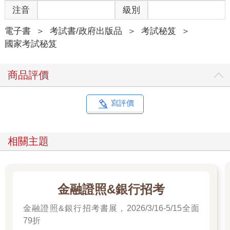
者常常有這個疑問：「我明明寫得很好，背得很齊，書上總共11
注音
級別
條都寫上去了，為什麼還是那麼低分？
(2)這裡要特別提醒的是，除了題綱以外，底下的項目盡量少用
電子書
＞
考試書/政府出版品
＞
考試秘笈
＞
「條列一行」的項目。例如下面這個例子的兩個大標有5行「條列
國家考試秘笈
一行」，下個子題又有6行，整個考題答案就有11行「條列一行」
的項目，版面很不好看，也不符希望您「申論」的用意。（貳3:1-
商品評價
1）
(3)再次強調，除了法條以外，其他學科若是列舉到8條以上就太
多了！書上雖然是這樣寫，可是書並不一定正確，而且申論題就
寫評價
是要您「申論」，而不是要您將答案「背誦」出來！所以，這種
情形之下，必須把各個條列項目做個整合，比方說，11條整合成5
條到6條，每條起碼有2到3行，這就是在做「（不）完美筆記」要
相關主題
下的工夫。
2.全文內容要呈現「優質化」與「區隔化」。
(1)通常閱卷老師最大的困擾，並不是考生整題空著沒寫，而是大
金融證照&銀行招考
家寫得都對，但是回答都是一個模式，可能是用一本書或一個補
習班老師的擬答資料、講義來回答，所以寫得通通一樣，不管前
金融證照&銀行招考書展，2026/3/16-5/15全面
言、本文、結尾的內容通通差不多。
79折
(2)在這種情形之下，閱卷老師不會給高分，甚至會越給越低分，