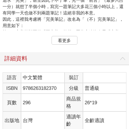
追求「完美」，甚至因此下不了筆，光一個「前言」（最多只占
一分）就想了半個小時，寫完一題筆記大多花三個小時以上，還
有同學一天也做不到兩題筆記！這絕非我的本意。
因此，這裡我考慮將「完美筆記」改名為「（不）完美筆記」，
用意如下：
第一，完美筆記要從「不完美」做起，因為永遠沒有最「完美」
的筆記。
看更多
第二，因為明知它「不完美」，故有機會時要盡量修改或補充新
的訊息。
第三，因為知道本就「不完美」，故敢於大膽下筆，有機會時再
詳細資料
行修正。
（一）用關鍵三招，寫出接近完美的筆記。
做筆記要先從「不完美」開始，也就是不要一下子就想讓它完
語言
中文繁體
裝訂
美。要做出完美的筆記很困難，那涉及到本身的學歷、經歷、習
ISBN
9786263182370
分級
普通級
慣等問題。關於做「（不）完美筆記」總共有20招，這裡主要提
出三招容易被忽略的項目，若想知道全部20招請參考《考典》
商品規
（P.53-70）。
頁數
296
26*19
格
1.本文內容要呈現「申論形式」，不宜只有「條列項目」。
適讀年
出版地
台灣
全齡適讀
(1)例如有些學科常常問到：「改進的措施有幾個方法？」或是
齡
「該方案裡有哪幾個項目？」有些項目有高達11條之多，因此讀