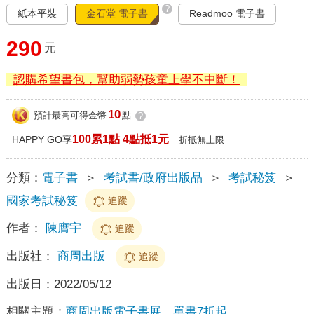
?
紙本平裝
金石堂 電子書
Readmoo 電子書
290
元
認購希望書包，幫助弱勢孩童上學不中斷！
10
預計最高可得金幣
點
?
100累1點 4點抵1元
HAPPY GO享
折抵無上限
分類：
電子書
＞
考試書/政府出版品
＞
考試秘笈
＞
國家考試秘笈
追蹤
作者：
陳膺宇
追蹤
出版社：
商周出版
追蹤
出版日：
2022/05/12
相關主題：
商周出版電子書展，單書7折起