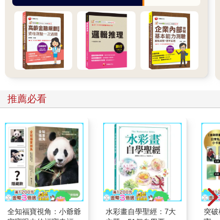
推薦必看
全知福寶視角：小爺爺
水彩畫自學聖經：7大
突破