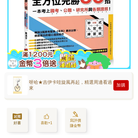
呀哈★吉伊卡哇旋風再起，精選周邊看過
加購
來
寫評價
好書
喜歡+1
賺金幣