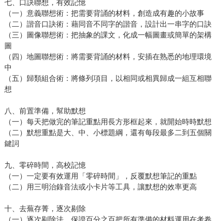
七、口訣聯想，有效記憶
（一）意義聯想術：把需要背誦的材料，創造成有趣的小故事
（二）諧音口訣術：藉同音不同字的諧音，設計出一串字的口訣
（三）圖像聯想術：把抽象的課文，化成一幅圖畫或簡單的架構
圖
（四）地圖聯想術：將需要背誦的材料，安插在熟悉的地理環境
中
（五）歸類組合術：將條列項目，以相同或相異歸成一組互相聯
想
八、前置準備，幫助默想
（一）每天把做完的筆記重點用長方形框起來，就開始時時默想
（二）默想重點是大、中、小標題綱，還有每段最多二到五個關
鍵詞
九、零碎時間，高校記憶
（一）一定要有效運用「零碎時間」，反覆默想筆記的重點
（二）用三明治錄音法或小卡片等工具，讓默想的效率更高
十、去蕪存菁，逐次剔除
（一）逐次剔除法，保證百分之百把所有準備的材料運用在考卷