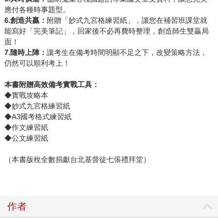
應付各種時事題型。
6.
創造共贏：
附贈「妙式九宮格練習紙」，讓您在補習班課堂就
能寫好「完美筆記」，回家後不必再費時整理，創造師生雙贏局
面！
7.
隨時上陣：
讓考生在備考時間明顯不足之下，改變策略方法，
仍然可以順利考上！
本書附贈高效備考實戰工具：
◆實戰攻略本
◆妙式九宮格練習紙
◆A3國考格式練習紙
◆作文練習紙
◆公文練習紙
（本書版稅全數捐獻台北基督徒七張禮拜堂）
作者