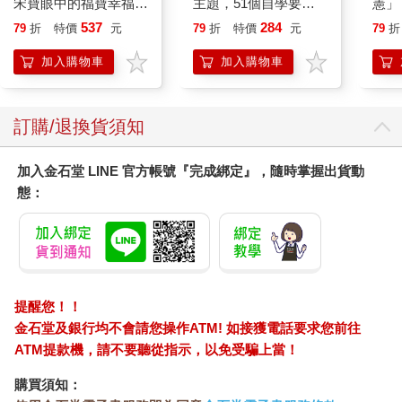
宋寶眼中的福寶幸福肥
主題，51個自學要
憲」
日常（首刷限量贈：拍
點，一本最全面的水彩
台灣
537
284
79
折
特價
元
79
折
特價
元
79
折
立得風格透卡一張）
繪畫技巧寶典！
持與
「日
加入購物車
加入購物車
訂購/退換貨須知
加入金石堂 LINE 官方帳號『完成綁定』，隨時掌握出貨動
態：
提醒您！！
金石堂及銀行均不會請您操作ATM! 如接獲電話要求您前往
ATM提款機，請不要聽從指示，以免受騙上當！
購買須知：