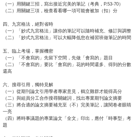
（一）用關鍵三招，寫出接近完美的筆記（考典，P.53-70）
（二）用關鍵三項，檢查看看哪一項可能會被加（扣）分
四、九宮格法，絕對省時
（一）「妙式九宮格法」讓你的筆記可以隨時補充、修訂與調整
（二）「妙式九宮格法」可以大幅降低您在補習班做筆記的時間
五、臨上考場，掌握機密
（一）「不會寫的」先留下空間，先做「會寫的」題目
（二）「不會寫的」要比「會寫的」花的時間還多、得到的分數
還高
六、搜尋引用，獨特見解
（一）從期刊論文引用學者專家意見，鶴立雞群才能得高分
（二）與組員分工合作搜尋關鍵詞，找出專業期刊論文摘要
（三）將合適的論文摘要補充至（不）完美筆記，讓閱卷者眼睛
一亮
（四）將時事議題的專業論文「全文」印出，應付「時事型」考
題