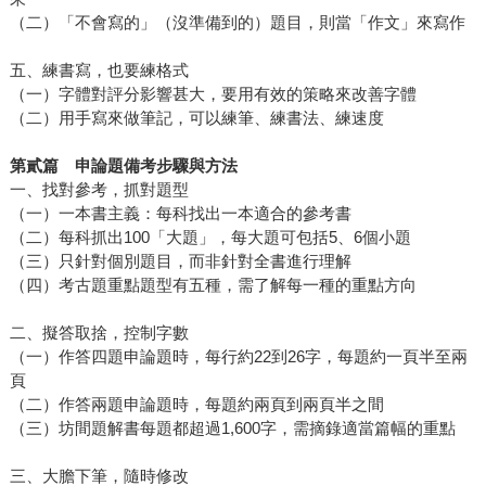
（二）「不會寫的」（沒準備到的）題目，則當「作文」來寫作
五、練書寫，也要練格式
（一）字體對評分影響甚大，要用有效的策略來改善字體
（二）用手寫來做筆記，可以練筆、練書法、練速度
第貳篇 申論題備考步驟與方法
一、找對參考，抓對題型
（一）一本書主義：每科找出一本適合的參考書
（二）每科抓出100「大題」，每大題可包括5、6個小題
（三）只針對個別題目，而非針對全書進行理解
（四）考古題重點題型有五種，需了解每一種的重點方向
二、擬答取捨，控制字數
（一）作答四題申論題時，每行約22到26字，每題約一頁半至兩
頁
（二）作答兩題申論題時，每題約兩頁到兩頁半之間
（三）坊間題解書每題都超過1,600字，需摘錄適當篇幅的重點
三、大膽下筆，隨時修改