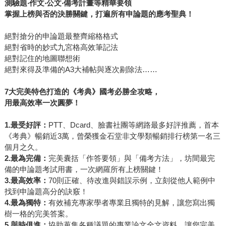
測驗題‧作文‧公文‧備考計畫等精華要領
掌握上榜與否的決勝關鍵，打遍所有申論題的應考聖典！
絕對搶分的申論題最整齊縮格格式
絕對省時的妙式九宮格高效筆記法
絕對記住的地圖聯想術
絕對來得及準備的A3大補帖與逐次剔除法……
7
大完美特色打造的《考典》國考必勝全攻略，
用最高效率一次圓夢！
1.
最受好評：
PTT、Dcard、臉書社團等網路最多好評推薦，首本
《考典》暢銷近3萬，曾榮獲金石堂非文學類暢銷排行榜第一名三
個月之久。
2.
最為完備：
完美囊括「作答要領」與「備考方法」，坊間最完
備的申論題考試用書，一次網羅所有上榜關鍵！
3.
最高效率：
70則正確、待改進與錯誤示例，立刻從他人範例中
找到申論題高分的訣竅！
4.
最為獨特：
有效補充專家學者專業且獨特的見解，讓您寫出獨
樹一格的完美答案。
5.
與時俱進：
協助蒐集各種議題的專業論文全文資料，讓您完美