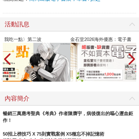
活動訊息
金石堂2026海外優惠：電子書
內容簡介
暢銷三萬應考聖典《考典》作者陳膺宇，病後復出的嘔心瀝血鉅
作！
50
招上榜技巧 X 75則實戰案例 X5種忘不掉記憶術