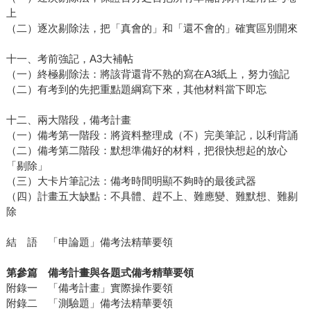
上
（二）逐次剔除法，把「真會的」和「還不會的」確實區別開來
十一、考前強記，A3大補帖
（一）終極剔除法：將該背還背不熟的寫在A3紙上，努力強記
（二）有考到的先把重點題綱寫下來，其他材料當下即忘
十二、兩大階段，備考計畫
（一）備考第一階段：將資料整理成（不）完美筆記，以利背誦
（二）備考第二階段：默想準備好的材料，把很快想起的放心
「剔除」
（三）大卡片筆記法：備考時間明顯不夠時的最後武器
（四）計畫五大缺點：不具體、趕不上、難應變、難默想、難剔
除
結 語 「申論題」備考法精華要領
第參篇 備考計畫與各題式備考精華要領
附錄一 「備考計畫」實際操作要領
附錄二 「測驗題」備考法精華要領