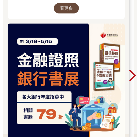
從18分一直降到12分，甚至是10分。那麼，要怎麼呈現申論題
看更多
呢？這裡提出優質化和區隔化的概念：「優質化」就是你答得比
較精到，「區隔化」就是和別人有區隔，這種做法很難，但本書
會提供比較便利的方法，就是去搜尋專業期刊論文的摘要，這在
本書後段章節就會說到。
3.全文中，必須以自己「理解」的「課文內容」，做「精要」但
「完整」的筆記。
(1)這裡有三個要素，第一個是「理解」，怎麼理解呢？就是抓到
題目後再來理解。如果等到您把整本書都理解了，考試已經考完
了！所以您要先抓到這個題目，才能針對它的來龍去脈來理解，
沒得10分，也起碼理解個7、8分。不能理解怎麼辦？就先打個問
號，暫時放在一邊，因為時間很有限，再找機會來處理就好。
(2)再來，看完課文要來寫申論題筆記時，要「精到」而「完
整」。一般教科書、參考書、題解書，因為提供讀者參考，所以
資料的份量一定很多，您不能全部都照著寫，而要「精到」。要
精到也不能太簡略，題目所問的都要回答，所以要針對它的子
題，做出完整的說明、完整的論述。這也是「（不）完美筆記」
很重要的一招，除非您寫的是課文中「精到而完整」的內容，否
則很難得到高分。