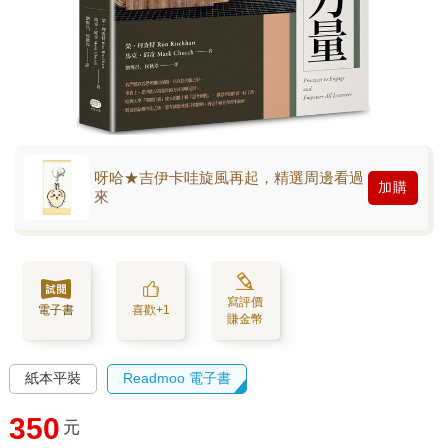
呀哈★吉伊卡哇旋風再起，精選周邊看過
加購
來
寫評價
電子書
喜歡+1
賺金幣
紙本平裝
Readmoo 電子書
350
元