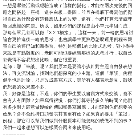
一想是哪些活動或經驗造成了這樣的變化，才能在兩次先後的回
應之間搭起一座橋一邊在白板上畫圖，並且在橋底下書寫他們覺
得自己為什麼會有這種想法上的改變，還有，他們打算怎麼處理
新回應裡的問題。所以，如果你們的課程是由小單元串組而成，
那每個單元都可以做「3-2-1橋接」，這樣一來，前一輪的思考討
論會更推進後一輪的思考，也會讓學生更熟悉怎麼運用例程來觀
察自己的舊已知和新學習。特別是那個1的比喻式思考，對小學生
來說是有點難度的，老師可能也要練習那樣的思考才行，我自己
都覺得不容易想出比喻，但它很重要。
老師：那「筆談」呢？我們原本是要讓小孩針對主題自由發表想
法，再交流討論，找到他們想探究的小主題。這個「筆談」例程
似乎也是討論，只是改成書寫方式，讓所有人都表示意見，跟我
們想要的效果差不多。
我：好像是這樣，不過，你們的學生要以書寫方式來交談，會不
會有人有困難？如果寫得很慢，你們打算等待多久的時間？他們
有多少耐力願意做幾輪的傳閱和書寫回應，才能達到你們想要的
效果？會不會維持口頭發表其實更有效？如果真的要用「筆談」
例程，那它可以幫我們做到什麼原本可能忽略的或做不到的事？
我們一起來想想可以怎樣調合兩者來使用吧。
========