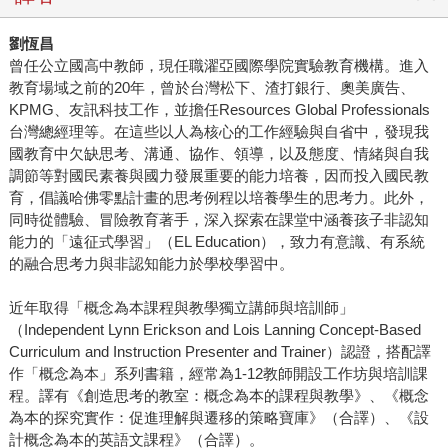
劉恆昌
曾任公立國高中教師，現任職濯亞國際學院實驗教育機構。進入
教育場域之前的20年，曾於台灣松下、渣打銀行、奧美廣告、
KPMG、友訊科技工作，並擔任Resources Global Professionals
台灣總經理等。在這些以人為核心的工作經驗與自省中，發現我
國教育中欠缺思考、溝通、協作、領導，以及態度、情緒與自我
調節等對國民素養與國力發展重要的能力培養，因而投入國民教
育，倡議哈佛零點計畫的思考例程以培養學生的思考力。此外，
同時從體驗、冒險教育著手，深入探索在課堂中涵養孩子非認知
能力的「遠征式學習」（EL Education），致力有意識、有系統
的融合思考力與非認知能力於學校學習中。
近年取得「概念為本課程與教學獨立講師與培訓師」
（Independent Lynn Erickson and Lois Lanning Concept-Based
Curriculum and Instruction Presenter and Trainer）認證，搭配譯
作「概念為本」系列書籍，經常為1-12教師開設工作坊與培訓課
程。譯有《創造思考的教室：概念為本的課程與教學》、《概念
為本的探究實作：促進理解與遷移的策略寶庫》（合譯）、《設
計概念為本的英語文課程》（合譯）。