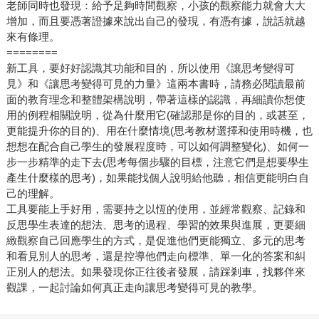
老師同時也發現：給予足夠時間觀察，小孩的觀察能力就會大大
增加，而且要憑著證據來說出自己的發現，有憑有據，說話就越
來有條理。
========
新工具，要好好認識其功能和目的，所以使用《讓思考變得可
見》和《讓思考變得可見的力量》這兩本書時，請務必閱讀最前
面的教育理念和整體架構說明，帶著這樣的認識，再細讀你想使
用的例程相關說明，從為什麼用它(確認那是你的目的，或甚至，
更能提升你的目的)、用在什麼情境(思考教材選擇和使用時機，也
想想在配合自己學生的發展程度時，可以如何調整變化)、如何一
步一步精準的走下去(思考每個步驟的目標，注意它們是想要學生
產生什麼樣的思考)，如果能找個人說明給他聽，相信更能明白自
己的理解。
工具要能上手好用，需要持之以恆的使用，並經常觀察、記錄和
反思學生表達的想法、思考的過程、學習的效果與進展，更要細
緻觀察自己回應學生的方式，是促進他們更能獨立、多元的思考
和看見別人的思考，還是控導他們走向標準、單一化的答案和糾
正別人的想法。如果發現你正往後者發展，請踩剎車，找夥伴來
觀課，一起討論如何真正走向讓思考變得可見的教學。