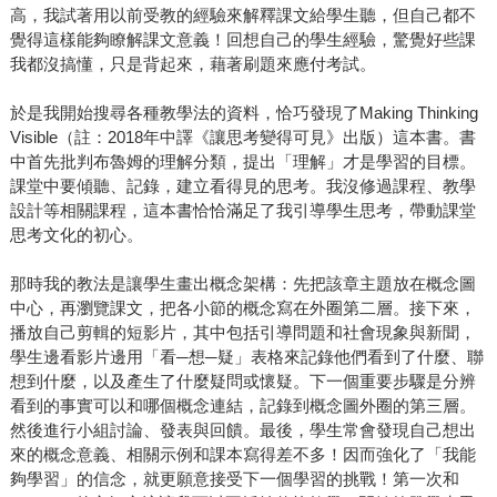
高，我試著用以前受教的經驗來解釋課文給學生聽，但自己都不
覺得這樣能夠瞭解課文意義！回想自己的學生經驗，驚覺好些課
我都沒搞懂，只是背起來，藉著刷題來應付考試。
於是我開始搜尋各種教學法的資料，恰巧發現了Making Thinking
Visible（註：2018年中譯《讓思考變得可見》出版）這本書。書
中首先批判布魯姆的理解分類，提出「理解」才是學習的目標。
課堂中要傾聽、記錄，建立看得見的思考。我沒修過課程、教學
設計等相關課程，這本書恰恰滿足了我引導學生思考，帶動課堂
思考文化的初心。
那時我的教法是讓學生畫出概念架構：先把該章主題放在概念圖
中心，再瀏覽課文，把各小節的概念寫在外圈第二層。接下來，
播放自己剪輯的短影片，其中包括引導問題和社會現象與新聞，
學生邊看影片邊用「看─想─疑」表格來記錄他們看到了什麼、聯
想到什麼，以及產生了什麼疑問或懷疑。下一個重要步驟是分辨
看到的事實可以和哪個概念連結，記錄到概念圖外圈的第三層。
然後進行小組討論、發表與回饋。最後，學生常會發現自己想出
來的概念意義、相關示例和課本寫得差不多！因而強化了「我能
夠學習」的信念，就更願意接受下一個學習的挑戰！第一次和