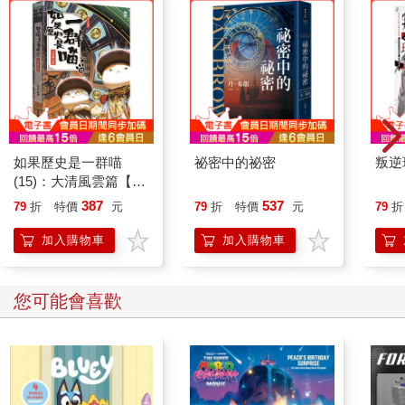
人都寫了自己的語詞之後，把小組的所有麥克筆收齊，交給下一
桌，讓每個小組用新顏色的筆開始下一輪。
4.
加註語詞。
一次一人，每位組員都在別人的語詞上加註語
詞。新增的部分可以是他看到那個語詞時聯想到的另一個語詞，
或者，也可以增補那個語詞，將它變成片語。這裡未必要是一對
一的相對回應，意思是，可以兩個人對同一個語詞加註，而有些
語詞可能沒有任何新的增補。如果學生習慣畫概念圖，他們可能
會自動開始在增加的語詞之間畫線。因為線條是用來表示連結
如果歷史是一群喵
祕密中的祕密
叛逆
的，所以請學生將他們新增的語詞寫在原來語詞的上面、下面或
(15)：大清風雲篇【萌
兩側，但不要畫任何線條。等每個人都寫了自己的語詞之後，把
貓漫畫學歷史】
387
537
79
折
特價
元
79
折
特價
元
79
折
小組的所有麥克筆收齊，交給下一桌，讓每個小組用新顏色的筆
開始下一輪。
加入購物車
加入購物車
5.
建立連結。
指導每個小組討論他們在海報紙上看到的想法有
何連結。找出一些連結後，應該要有一位組員畫線連起相關想
法，並在線條上寫出它們的連結關係是什麼。因為這是團體討論
您可能會喜歡
的過程，所以在此階段，並不是每個人都要以書寫方式貢獻想
法。等到組員們看起來像是已經寫完所有他們能想到的連結之
後，把小組的麥克筆收齊，交給下一桌，讓每個小組用新顏色的
筆開始下一輪。
6.
寫下一個問題。
一次一人，每位組員根據截至目前為止的探