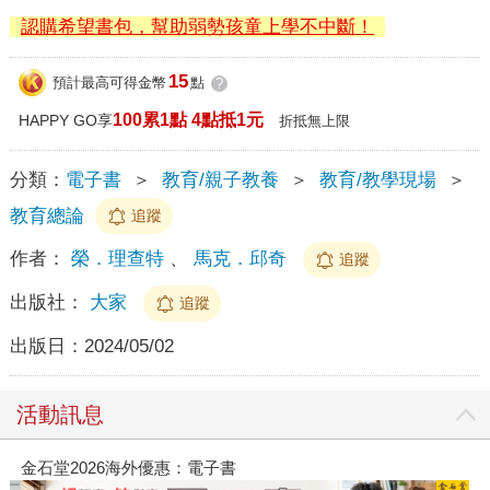
認購希望書包，幫助弱勢孩童上學不中斷！
15
預計最高可得金幣
點
?
100累1點 4點抵1元
HAPPY GO享
折抵無上限
分類：
電子書
＞
教育/親子教養
＞
教育/教學現場
＞
教育總論
追蹤
作者：
榮．理查特
、
馬克．邱奇
追蹤
出版社：
大家
追蹤
出版日：
2024/05/02
活動訊息
春光ｘ奇幻基地｜全書系展