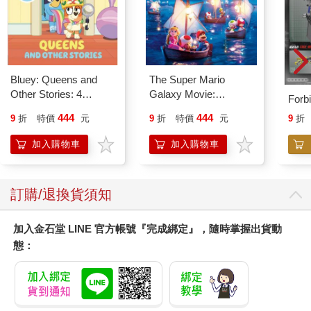
討，記下關於原來主題的一個問題。寫下的問題不需要跟海報紙
上的語詞連在一起，只要寫在空白處即可。學生可以先大聲說出
自己的問題，再寫下來。
7.
寫出一個定義。
發給每位學生一張便利貼。指導學生根據小
組的探討，寫出他們目前對於這個主題╱想法╱概念的定義。鼓
勵學生運用他們小組討論裡出現的想法，要強調這是展現他們個
Bluey: Queens and
The Super Mario
人理解的定義，而非字典的定義。等到小組裡每個人都寫出自己
Other Stories: 4
Galaxy Movie:
Forb
的定義之後，每位組員大聲讀出他們的定義，並貼到海報紙上。
Stories in 1 Book.
Peach`s Birthday
444
444
9
折
特價
元
9
折
特價
元
9
折
Hooray!
Surprise: The Super
8.
分享思考。
進行畫廊漫步，要求學生注意尋找自己這組和其
Mario Galaxy Movie
他小組的異同。另一個作法是，你可以要求學生聚焦在例程的一
加入購物車
加入購物車
Storybook
個面向，例如：學生提出的語詞，找找看有沒有任何想在其他小
組的海報上新增的連結關係，或他們覺得最有趣的問題。全班一
起匯報大家注意到的重點。
訂購/退換貨須知
．運用與變化．
加入金石堂 LINE 官方帳號『完成綁定』，隨時掌握出貨動
態：
園景小學的老師亞歷珊卓．桑琪絲發現，可以由老師扮演書記，
跟整班年幼的孩子一起進行「創造意義」例程。她細述：「說閒
話（gossip）的問題慢慢在我班上滋長，有天下課時，它爆發
了。我找了一篇可以跟學生共同閱讀的文本，好讓每個人的理解
一致。然後，我請全班學生坐在地毯上，告訴他們，我覺得有一