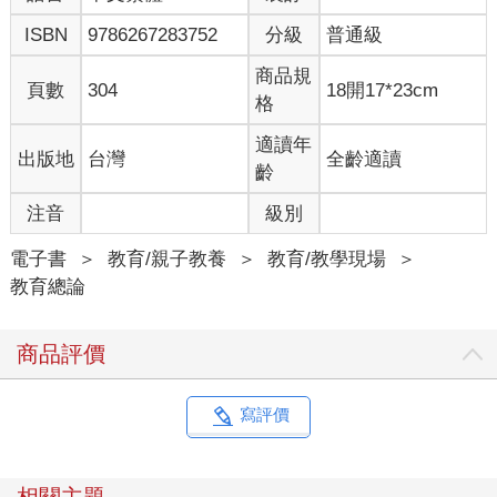
萌生的。我們曾與一群老師合作「學習思考，思考學習計畫」，
ISBN
9786267283752
分級
普通級
在開始介紹讓學生投入的方法之前，我們希望他們探討「投入」
這個概念的意義，並提出關於投入的問題和想法。「投入」一詞
商品規
有時被過度使用，對不同的人來說可能代表不同的事物。一開
頁數
304
18開17*23cm
格
始，我們考慮使用筆談（Chalk Talk）例程，但是這群老師對該項
例程已十分熟悉，所以我們想要新的例程。此外，我們也覺得，
適讀年
出版地
台灣
全齡適讀
為了真正深入鑽研這個概念的意義，我們需要促成更深入的討
齡
論。因此，我們決定把「集體在紙上溝通」和「聚焦於推進人們
更深入思考的步驟」這兩種想法合併，跟這群老師團體試著操作
注音
級別
這段歷程。接下來的一年，我們與老師和學生進行試驗，並修正
其中的步驟和過程，建立出「創造意義」這項例程。由於這項例
電子書
＞
教育/親子教養
＞
教育/教學現場
＞
程具有強烈的視覺化特質，所以我們在此以底下的例子呈現（參
教育總論
見圖3.4），希望你繼續往下讀時，這張圖表能夠幫助你掌握方
向。
商品評價
．目的．
寫評價
這項例程要求學生探討一個已經熟悉的主題、概念、想法或事
件，經由建立連結、好奇提問、建立解釋和綜合整理來獲得更深
入的意義。對於這個主題學生可能因為已有很多先備知識而覺得