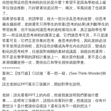
你想使用這些思考例程的目的是什麼？希望不是因為學校或上級
單位強迫推動，只好硬著頭皮試用一、兩次，等風頭過了也就算
了。
我希望你看見，所謂學習，很大一部分涉及思考的改變，但思考
藏在腦袋裡，老師通常只用學生的答案(思考的結果)來判斷學生的
學習效果，但不知如何讓思考的過程展現出來，真正協助學生學
習──而這就是思考例程的厲害之處。它們讓思考可見，不只是讓
答案可見；它們立意培養好思考、會思考的學生，因此老師必須
常常使用這些例程，直到這些步驟成為學生內在的語言，變成自
動化的思考程序，往後面對相關的素材或議題，就能自然運用；
而不是在整學期的課程計畫放上一、兩次當作點綴，更不是心血
來潮偶爾使用一次，覺得自己和學生很快就能學會。
========
案例二【技巧篇】◎試做「看—想—疑」(See-Think-Wonder)例
程
語文老師以PPT展示三張圖片，開始對學生說明。
老師：請先看看PPT上的內容，然後我會說明我們要做什麼
事……這裡有三張圖片，請指出你看到什麼，然後說說：你有什
麼想法？是什麼讓你這樣說？還有沒有不一樣的想法？