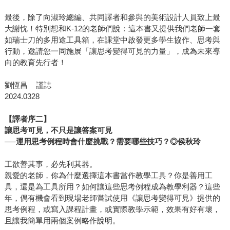
最後，除了向淑玲總編、共同譯者和參與的美術設計人員致上最
大謝忱！特別想和K-12的老師們說：這本書又提供我們老師一套
如瑞士刀的多用途工具箱，在課堂中啟發更多學生協作、思考與
行動，邀請您一同施展「讓思考變得可見的力量」，成為未來導
向的教育先行者！
劉恆昌 謹誌
2024.0328
【譯者序二】
讓思考可見，不只是讓答案可見
──運用思考例程時會什麼挑戰？需要哪些技巧？◎侯秋玲
工欲善其事，必先利其器。
親愛的老師，你為什麼選擇這本書當作教學工具？你是善用工
具，還是為工具所用？如何讓這些思考例程成為教學利器？這些
年，偶有機會看到現場老師嘗試使用《讓思考變得可見》提供的
思考例程，或寫入課程計畫，或實際教學示範，效果有好有壞，
且讓我簡單用兩個案例略作說明。