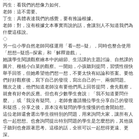
丙生：看我們的想像力如何。
老師：這不需要。
丁生：具體表達我們的感覺，要有推論根據。
老師：對，沒有根據文本事實而說的話，會讓別人不知道我們為
什麼這樣說。
◇
另一位小學自然老師同樣運用「看─想─疑」，同時也整合使用
「想想─疑惑─探索」和「解釋遊戲」。
她讓學生閱讀觀察繪本中的細節、生活課的主題討論、自然課的
圖片、種植小白菜的觀察。一開始，小孩聽到提問，習慣性很快
舉手回答，但她希望他們想一想，不要太快有結論和答案。要他
們好好觀察後，寫下自己的發現，寫出自己的一、兩個問題。
幾次之後，他們知道老師沒有要他們馬上回答提問，會先觀察，
就會有好奇的反應。但也有少數學生會說：「我不知道要問什
麼。」或「我沒有疑問。」老師會邀請幾位學生分享自己的發現
和疑惑，分享之後，原本沒有疑問的學生慢慢的也會開始想。
這位老師還會選出學生很特別的問題，用來詢問大家，讓所有人
也一起想想。也會詢問提出特別問題的學生是怎麼想的，其他孩
子聽到也會跟著思考。這樣的話，全班可以一起想得更遠、更
深。