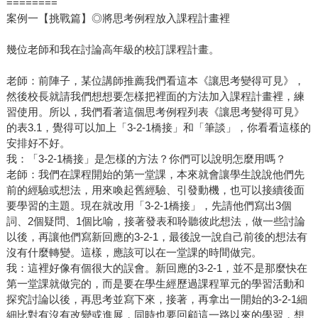
========
案例一【挑戰篇】◎將思考例程放入課程計畫裡
幾位老師和我在討論高年級的校訂課程計畫。
老師：前陣子，某位講師推薦我們看這本《讓思考變得可見》，
然後校長就請我們想想要怎樣把裡面的方法加入課程計畫裡，練
習使用。所以，我們看著這個思考例程列表《讓思考變得可見》
的表3.1，覺得可以加上「3-2-1橋接」和「筆談」，你看看這樣的
安排好不好。
我：「3-2-1橋接」是怎樣的方法？你們可以說明怎麼用嗎？
老師：我們在課程開始的第一堂課，本來就會讓學生說說他們先
前的經驗或想法，用來喚起舊經驗、引發動機，也可以接續後面
要學習的主題。現在就改用「3-2-1橋接」，先請他們寫出3個
詞、2個疑問、1個比喻，接著發表和聆聽彼此想法，做一些討論
以後，再讓他們寫新回應的3-2-1，最後說一說自己前後的想法有
沒有什麼轉變。這樣，應該可以在一堂課的時間做完。
我：這裡好像有個很大的誤會。新回應的3-2-1，並不是那麼快在
第一堂課就做完的，而是要在學生經歷過課程單元的學習活動和
探究討論以後，再思考並寫下來，接著，再拿出一開始的3-2-1細
細比對有沒有改變或進展，同時也要回顧這一路以來的學習，想