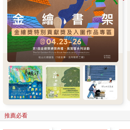
得更深入的見解，和發展更具有共識的意義，或者
◇在一個單元主題（例如：永續性、革命或分數）結束
時，作為一種總結和彙整學習內容的方法。
不管是在哪種情境，學生都必須對該主題擁有豐富的想法，而且
主題中必須有可被定義的事物。
．步驟．
1.
準備。
在每個小組的桌上放一大張海報紙，也可以將海報紙
掛在牆上。在每張桌上放5到8枝同一顏色的麥克筆（例如，一桌
放藍色，一桌紅色，一桌橘色……等等）。準備好便條紙，在最
後一輪發放給學生一人一張。每組最少5人，最多8人。進行例程
的每個步驟時，準備好在白板上寫出該步驟。
2.
提出創造意義的主題。
請一位學生在海報紙中央寫上要探討
的語詞╱概念、主題或想法，鼓勵學生想一想，當他們聽到該語
詞時，腦海浮現哪些其他的語詞。
3.
一個語詞回應。
一次一人，請每位組員寫下他們聽到最初的
主題時腦海浮現的語詞。每人的語詞都必須不同，學生可以在輪
推薦必看
到他時先大聲說出自己的語詞，再寫下來。將字詞分散寫在海報
紙各處，不要讓它們擠在同一個地方或變成條列型清單。等每個