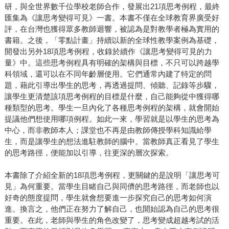
研，與全世界數千位學校老師合作，發展出21項思考例程，最終
匯集為《讓思考變得可見》一書。本書不僅在全球教育界廣受好
評，在台灣也獲得眾多教師迴響，被認為是對教學者極為實用的
書籍。之後，「零點計畫」持續以新的全球性教學案例為基礎，
開發出另外18項思考例程，收錄於續作《讓思考變得可見的力
量》中。這些思考例程具有明確的架構與目標，不只可以跨越學
科領域，還可以在不同年齡層使用。它們通常內建了特定的問
題，藉此引導出學生的思考，再透過提問、傾聽、記錄等步驟，
讓學生更清楚該項思考例程的目標是什麼，自己能夠從中獲得哪
種類型的思考。學生一旦內化了各種思考例程的架構，就會開始
提議他們想使用哪項例程。如此一來，學習就是以學生的思考為
中心，而非教師本人；課堂也不再是由教師傳授學科知識給學
生，而是讓學生的想法進駐教師的腦中。當教師真正看見了學生
的思考路徑，便能加以引導，往更深的層次探索。
本書除了介紹全新的18項思考例程，更關鍵的是說明「讓思考可
見」為何重要。當學生目睹自己與同儕的思考路徑，而老師也以
好奇的態度提問，學生就會想要進一步探究自己的思考如何演
進。換言之，他們正在努力了解自己，也開始認為自己的思考很
重要。在此，老師與學生的角色改變了，思考變成超越考試的活