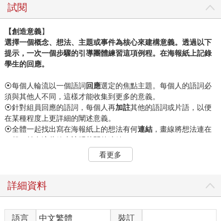
試閱
【
創造意義
】
選擇一個概念、想法、主題或事件為核心來建構意義。透過以下
提示，一次一個步驟的引導團體練習這項例程。在海報紙上記錄
學生的回應。
⦿每個人輪流以一個語詞
回應
選定的焦點主題。每個人的語詞必
須與其他人不同，這樣才能收集到更多的意義。
⦿針對組員回應的語詞，每個人再
加註
其他的語詞或片語，以便
在某種程度上更詳細的闡述意義。
⦿全體一起找出寫在海報紙上的想法有何
連結
，畫線將想法連在
一起，並在這些線上註明其間的連結。
⦿根據截至目前為止出現的想法，每個人
寫下
關於焦點主題的一
看更多
個
問題
。
⦿根據小組寫在海報上的「建構意義討論」，每個人在便利貼上
寫出自己
對這個想法、主題、概念或事件的
定義
，對全體大聲讀
詳細資料
出自己的定義後，再將便利貼貼到海報紙上。
「創造意義」與許多例程一樣，是從我們促進團體學習的經驗中
語言
中文繁體
裝訂