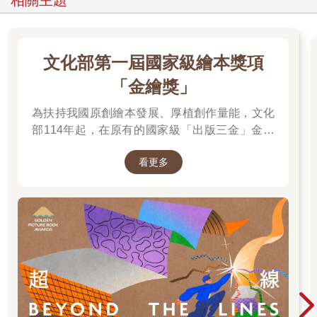
相關主題
很熟悉，也可能在探索一段時間後變得熟悉。「創造意義」例程
強調的觀念是，透過提出想法、對別人所說的內容加上自己的想
法、提出問題和綜合整理，以協作的方式來建立理解。這項例程
從單純聯想與主題相關的單一語詞開始，經由收集每位成員不同
文化部第一屆國家級繪本獎項
的聯想，主題的重要面向開始浮現。當人們在彼此的第一個語詞
上進行增補時，團體原本的聯想語詞逐漸擴展，到此時，會出現
「金繪獎」
一張含有重要特徵和相關想法的大圖，不過，這些想法是自由散
布在紙上，它們之間的關係需要被連結起來。
為扶持我國原創繪本發展、厚植創作量能，文化
一旦團體成員已經窮盡所能想到的連結，就根據討論紀錄中浮現
部114年起，在原有的國家級「出版三金」金鼎
的想法來提出與該主題相關的問題，最後，以此來提煉、綜整自
獎、金漫獎、金典獎外，新增「金繪獎」，希望
己的新學習，寫出個人對於該主題的定義。藉由記錄所有過程和
看更多
促進台灣圖文出版的多元發展。獎項分為「特別
逐步投入參與，學生的學習和思考獲得了支持的鷹架，並且變得
貢獻獎」、「繪本新人獎」、「繪本編輯獎」、
可見。
「跨域應用獎」、「年度繪本獎」，以及「金繪
大獎」。
．挑選適當教材．
「筆談」經常在課程單元一開始時，用於探索激發性的探究問
題，而「創造意義」例程則是聚焦在定義單一概念、想法、主題
或事件，因此，需要學生帶著許多自己的知識進入這項例程。因
為這個原因，它經常被運用在：
◇拆解熟悉的想法，例如：社群、霸凌或學習，以便獲