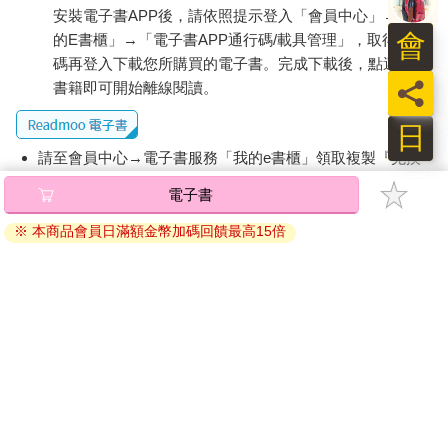
很訝異學生有這麼活潑的辯論，裡面顯示出許多推理思考。」雷
安裝電子書APP後，請依照提示登入「會員中心」→「我
妮和伊瑞卡都覺得，針對他們的學生在學習字詞彙方面，「創造
會
的E書櫃」→「電子書APP通行碼/載具管理」，取得通行
意義」比編序腳本化教材教學法更有意義，但它真的是比較好的
碼再登入下載您所購買的電子書。完成下載後，點選任一
方式嗎？他們決定進行一個為期兩週的教學實驗，以便比較兩種
員
書籍即可開始離線閱讀。
方法。他們發現，一旦他們和學生都熟悉了這項例程後，就能夠
在10到20分鐘內完成（視他們探討的是哪個語詞而定）。就時間
日
而言，這項例程跟編序腳本化教法相差不大。然而，在使用編序
請至會員中心→電子書服務「我的e書櫃」領取複製『兌換
腳本化教法時，有80%的時間學生並未在第一次學完之後就達成
碼』至電子書服務商Readmoo進行兌換。
精熟語詞彙的程度，導致老師必須重新教學，重新測驗。但在使
電子書
用「創造意義」例程的班級裡，所有學生在第一次進行測驗時就
退換貨須知：
達到了精熟度。
※ 本商品會員日滿額金幣加碼回饋最高15倍
因版權保護，您在金石堂所購買的電子書僅能以金石堂專屬
的閱讀軟體開啟閱讀，無法以其他閱讀器或直接下載檔案。
．評量．
依據「消費者保護法」第19條及行政院消費者保護處公告之
「通訊交易解除權合理例外情事適用準則」，非以有形媒介
當學生回應最初的語詞時，請留意他們帶進該主題的是哪些類型
提供之數位內容或一經提供即為完成之線上服務，經消費者
的語詞。他們貢獻的語詞是跟探討的主題相關，或是次要的枝
事先同意始提供。（如：電子書、電子雜誌、下載版軟體、
節？如果學生有適切的背景知識，而該主題的內容又很豐富，那
麼他們的語詞就應該展現出這一點。如果許多學生對於提出不同
虛擬商品…等），
不受「網購服務需提供七日鑑賞期」的限
於其他人的語詞有困難，那可能表示這並不是目前該使用的最好
制
。為維護您的權益，建議您先使用「試閱」功能後再付款
例程，因為學生還不清楚這個概念。在學生加註的語詞裡，要留
購買。
意他們貢獻的語詞是否提供了好幾種層次的複雜度和深度，而非