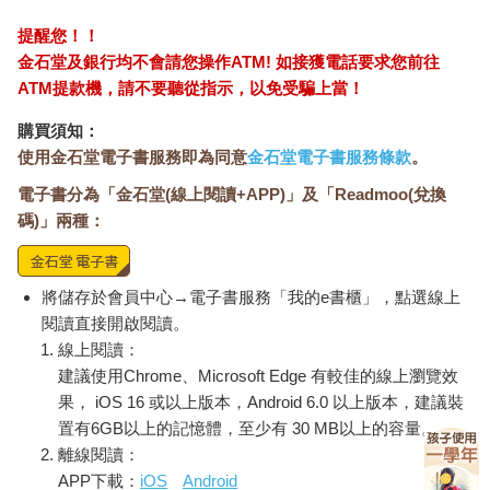
項思考例程可以幫我們更理解說閒話的概念。」她用藍色麥克筆
提醒您！！
將單一語詞記錄下來：壞，謠言，散播，難過，不友善……等等
金石堂及銀行均不會請您操作ATM! 如接獲電話要求您前往
（圖3.5）。一旦感覺班上學生好像已經想不出新語詞時，亞歷珊
ATM提款機，請不要聽從指示，以免受騙上當！
卓便邀請學生在眼前紙上已有的語詞之下增加新語詞，然後她以
粉紅色麥克筆記錄。當全班學生繼續探索連結時，亞歷珊卓對學
購買須知：
生的投入度印象深刻。「他們非常認真看待此事。」她說。學生
使用金石堂電子書服務即為同意
金石堂電子書服務條款
。
的問題顯示他們關心如何停止這種行為。到了最後一個步驟，亞
歷珊卓請學生回到座位，寫下他們自己對於說閒話的定義，然後
電子書分為「金石堂(線上閱讀+APP)」及「Readmoo(兌換
她將每一個定義大聲讀出來。亞歷珊卓為這段關於說閒話及其影
碼)」兩種：
響的對話作了結論。「我感覺到，學生真的很感激我花時間幫他
們更深入了解他們的問題，並幫他們建立解決這些問題的能
力。」她回想道。
將儲存於會員中心→電子書服務「我的e書櫃」，點選線上
羅徹斯特高中的特教老師雷妮．卡瓦拉和依瑞卡．盧斯基教導的
閱讀直接開啟閱讀。
學生有嚴重的語言和學習障礙。他們覺得指定教材所提供的編序
線上閱讀：
腳本化（scripted）字詞彙教學法無法吸引學生投入學習，所以決
建議使用Chrome、Microsoft Edge 有較佳的線上瀏覽效
定嘗試以「創造意義」例程作為替代方法。在第一次花了30分鐘
果， iOS 16 或以上版本，Android 6.0 以上版本，建議裝
針對「instinctively」（直覺的）這個字進行體驗之後，雷妮和伊
瑞卡都覺得這項例程比編序腳本化教學法激發了更多討論和互
置有6GB以上的記憶體，至少有 30 MB以上的容量。
動。伊瑞卡反映：「我們很高興看到學生自己提出某些字詞彙，
離線閱讀：
他們在非結構式的口語表達或寫作中不常用到這些字詞彙，我們
APP下載：
iOS
Android