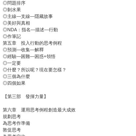
◎問題排序
◎剝水果
◎主線—支線—隱藏故事
◎美好與真相
◎NDA：指名—描述—行動
◎作筆記
第五章 投入行動的思考例程
◎預測—收集—解釋
◎經驗—困難—困惑+領悟
◎一定要
◎什麼？所以呢？現在要怎樣？
◎三個為什麼
◎四個如果
【第三部 發揮力量】
第六章 運用思考例程創造最大成效
規劃思考
為思考作準備
敦促思考