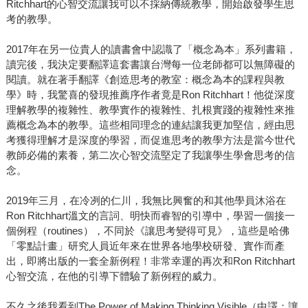
Ritchhart的心智交流讓我可以不採納傳統教學，開始啟發學生思
考的教學。
2017年在另一位貴人的讀書會中認識了「概念為本」系列書籍，
讀完後，我決定要翻譯這套書讓台灣每一位老師都可以無障礙的
閱讀。就在著手翻譯《創造思考的教室：概念為本的課程與教
學》時，我驚喜的發現推薦序作者竟是Ron Ritchhart！他從深度
理解教學的複雜性、教學實作的複雜性、扎根實踐的複雜性來推
薦概念為本的教學。這些相同理念的連結讓我更加堅信，經由思
考獲得理解才是深度的學習，而促進思考的教學方法是當今世代
教師必備的素養，第二次心智交流堅定了我讓學生學會思考的信
念。
2019年三月，在冷冽的仁川，我無比興奮的和其他學員沐浴在
Ron Ritchhart溫文的言詞、明快而睿智的引導中，學習一個接一
個例程（routines），不同於《讓思考變得可見》，這些是哈佛
「零點計畫」研究人員近年來在世界各地學校研發、實作而產
出，即將出版的一套全新例程！非常幸運的再次和Ron Ritchhart
心智交流，在他的引導下體驗了新例程的威力。
不久之後我看到The Power of Making Thinking Visible（中譯：讓