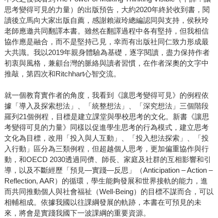
思考變得可見的力量）的出版預告，大約2020年終於收到書，閱
讀後立馬向大家出版自薦，感謝賴淑玲總編認同與支持，侯秋玲
老師應邀共同翻譯本書。雖然在翻譯過程中各有堅持，但我相信
協作應是融合，而不是堅持己見，幸而有出版社同仁致力形成最
大共識。我以2019年親身體驗為基礎，逐字閱讀，盡力保持作者
初衷與風格，兼顧台灣的脈絡與讀者習慣，在作者深奧的文字中
推敲，第四次和Ritchhart心智交流。
就一個教育實作者的角度，我看到《讓思考變得可見》的例程依
據「導入及探索想法」、「統整想法」、「深究想法」三個階段
羅列21個例程，目標是建立課堂與學校思考的文化。新書《讓思
考變得可見的力量》同樣以促進學生思考的行為模式，建立思考
文化為目標，改用「投入與人互動」、「投入想法探索」、「投
入行動」區分為三類例程，但超越個人思考，更加偏重協作與行
動，和OECD 2030透過同儕、師長、家庭及社群的互相影響和引
導，以及不斷經歷「預見—實踐—反思」（Anticipation – Action –
Reflection, AAR）的循環，學生能夠發展和世界接軌的能力，進
而共同推動個人與社會福祉（Well-Being）的目標不謀而合，可以
相輔相成。依據我國以往課綱發展的軌跡，本書在可預見的未
來，將會是實踐我國下一波課綱的重要資源。