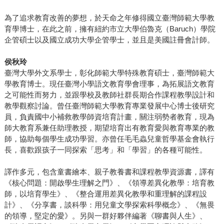
為了追求教育改善的夢想，於天命之年修得國立臺灣師範大學教
育學博士，在此之前，擁有紐約市立大學伯魯克（Baruch）學院
企管碩士以及國立成功大學企管學士，並且是美國註冊會計師。
侯秋玲
臺灣大學外文系學士，彰化師範大學特殊教育碩士，臺灣師範大
學教育博士。現任臺灣小學語文教育學會理事，為拓展語文教育
之可能性而努力，並跟學校及教師社群長期合作課程教學設計和
教學觀察討論。曾任臺灣師範大學教育專業發展中心博士後研究
員，負責國中小補救教學師資培育計畫，關注弱勢者教育，現為
師大教育系兼任助理教授，期望培育出有教育愛與教育專業的教
師，協助每個學生成功學習。亦曾任毛毛蟲兒童哲學基金會執行
長，喜歡跟孩子一同探索「思考」和「學習」的各種可能性。
譯作多元，包含童書繪本、親子教養書和課程教學資源書，譯有
《核心問題：開啟學生理解之門》、《領導差異化教學：培育教
師，以培育學生》、《整合運用差異化教學和重理解的課程設
計》、《分享書，談科學：用兒童文學探索科學概念》、《無畏
的領導，堅定的愛》。另與一群好夥伴編著《聊書與人生》、