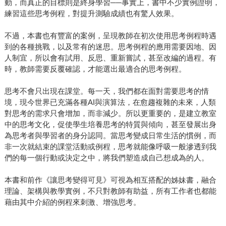
動，而真正的目標則是終身學習──事實上，書中不少實例證明，
練習這些思考例程，對提升測驗成績也有驚人效果。
不過，本書也有豐富的案例，呈現教師在初次使用思考例程時遇
到的各種挑戰，以及常有的迷思。思考例程的應用需要因地、因
人制宜，所以會有試用、反思、重新嘗試，甚至改編的過程。有
時，教師需要反覆確認，才能選出最適合的思考例程。
思考不會只出現在課堂。每一天，我們都在面對需要思考的情
境，現今世界已充滿各種AI與演算法，在愈趨複雜的未來，人類
對思考的需求只會增加，而非減少。所以更重要的，是建立教室
中的思考文化，促使學生培養思考的特質與傾向，甚至發展出身
為思考者與學習者的身分認同。當思考變成日常生活的慣例，而
非一次就結束的課堂活動或例程，思考就能像呼吸一般滲透到我
們的每一個行動或決定之中，將我們塑造成自己想成為的人。
本書和前作《讓思考變得可見》可視為相互搭配的姊妹書，融合
理論、架構與教學實例，不只對教師有助益，所有工作者也都能
藉由其中介紹的例程來刺激、增強思考。