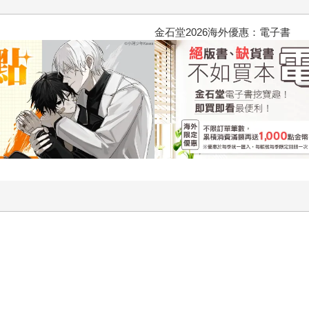
春光ｘ奇幻基地｜全書系展