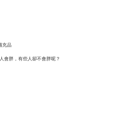
補充品
些人會胖，有些人卻不會胖呢？