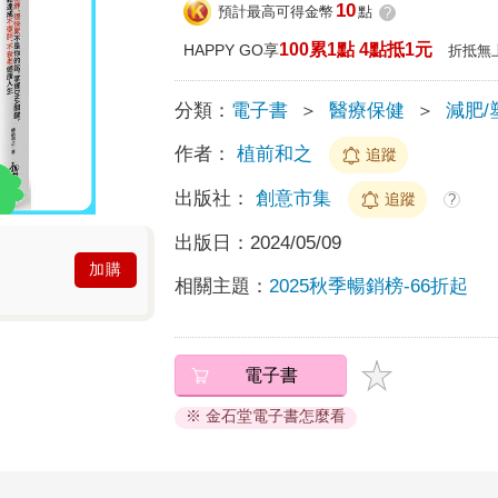
10
預計最高可得金幣
點
?
100累1點 4點抵1元
HAPPY GO享
折抵無
分類：
電子書
＞
醫療保健
＞
減肥/
作者：
植前和之
追蹤
出版社：
創意市集
追蹤
?
出版日：
2024/05/09
加購
相關主題：
2025秋季暢銷榜-66折起
電子書
※ 金石堂電子書怎麼看