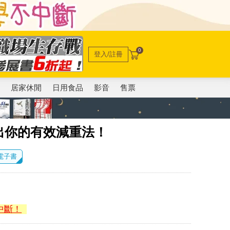
0
登入/註冊
電
居家休閒
日用食品
影音
售票
出你的有效減重法！
 電子書
中斷！