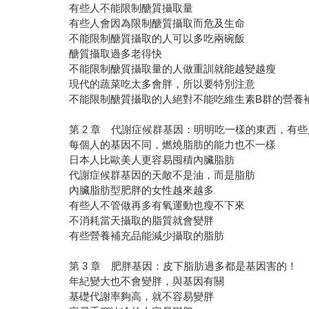
有些人不能限制醣質攝取量
有些人會因為限制醣質攝取而危及生命
不能限制醣質攝取的人可以多吃兩碗飯
醣質攝取過多老得快
不能限制醣質攝取量的人做重訓就能越變越瘦
現代的蔬菜吃太多會胖，所以要特別注意
不能限制醣質攝取的人絕對不能吃維生素B群的營養
第 2 章 代謝症候群基因：明明吃一樣的東西，有
每個人的基因不同，燃燒脂肪的能力也不一樣
日本人比歐美人更容易囤積內臟脂肪
代謝症候群基因的天敵不是油，而是脂肪
內臟脂肪型肥胖的女性越來越多
有些人不管做再多有氧運動也瘦不下來
不消耗當天攝取的脂質就會變胖
有些營養補充品能減少攝取的脂肪
第 3 章 肥胖基因：皮下脂肪過多都是基因害的！
年紀變大也不會變胖，與基因有關
基礎代謝率夠高，就不容易變胖