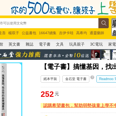
圭吾
楊双子
公益書包
16647續集
吉伊卡哇
高希均
通靈藥師
路邊攤新作
馬斯克
玩具總動員5
超慢跑
館
英文書
雜誌
電子書
文具
玩具親子
3C電玩
家
【電子書】搞懂基因，找
?
紙本平裝
金石堂 電子書
Readmoo
252
元
認購希望書包，幫助弱勢孩童上學不