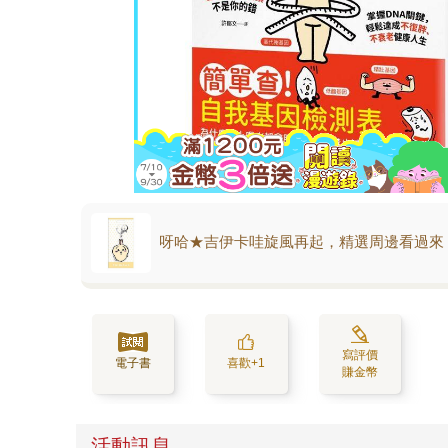
呀哈★吉伊卡哇旋風再起，精選周邊看過來
寫評價
電子書
喜歡+1
賺金幣
活動訊息