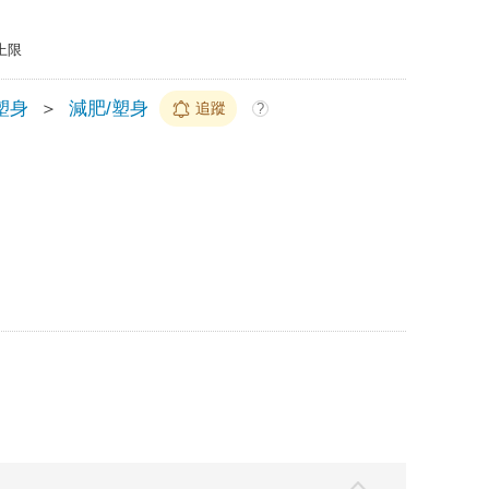
上限
塑身
＞
減肥/塑身
追蹤
?