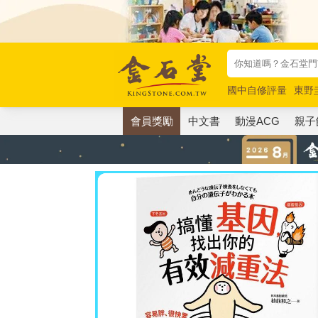
國中自修評量
東野
唯紅花綻放
奧德賽
會員獎勵
中文書
動漫ACG
親子