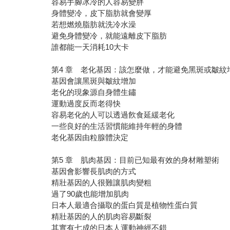
容易手腳冰冷的人容易變胖
身體變冷，皮下脂肪就會變厚
若想燃燒脂肪就洗冷水澡
避免身體變冷，就能遠離皮下脂肪
誰都能一天消耗10大卡
第4 章 老化基因：該怎麼做，才能避免黑斑或皺紋
基因會讓黑斑與皺紋增加
老化的現象源自身體生鏽
運動過度反而老得快
容易老化的人可以透過飮食延緩老化
一些良好的生活習慣能維持年輕的身體
老化基因由粒腺體決定
第5 章 肌肉基因：目前已知最有效的身材雕塑術
基因會影響長肌肉的方式
精壯基因的人很難讓肌肉變粗
過了90歲也能增加肌肉
日本人最適合攝取的蛋白質是植物性蛋白質
精壯基因的人的肌肉容易斷裂
其實有七成的日本人運動神經不錯