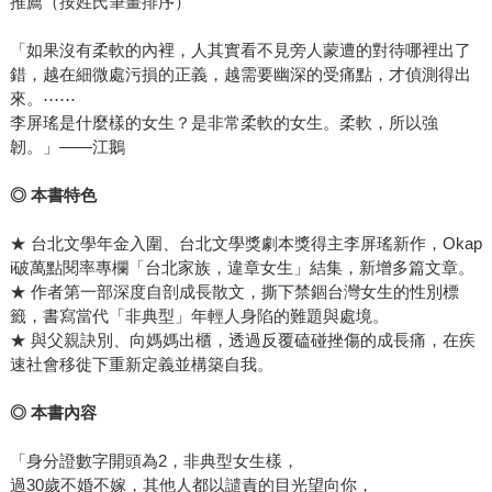
推薦（按姓氏筆畫排序）
「如果沒有柔軟的內裡，人其實看不見旁人蒙遭的對待哪裡出了
錯，越在細微處污損的正義，越需要幽深的受痛點，才偵測得出
來。⋯⋯
李屏瑤是什麼樣的女生？是非常柔軟的女生。柔軟，所以強
韌。」——江鵝
◎ 本書特色
★ 台北文學年金入圍、台北文學獎劇本獎得主李屏瑤新作，Okap
i破萬點閱率專欄「台北家族，違章女生」結集，新增多篇文章。
★ 作者第一部深度自剖成長散文，撕下禁錮台灣女生的性別標
籤，書寫當代「非典型」年輕人身陷的難題與處境。
★ 與父親訣別、向媽媽出櫃，透過反覆磕碰挫傷的成長痛，在疾
速社會移徙下重新定義並構築自我。
◎ 本書內容
「身分證數字開頭為2，非典型女生樣，
過30歲不婚不嫁，其他人都以譴責的目光望向你，