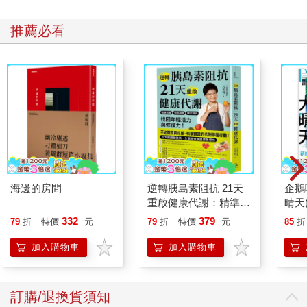
推薦必看
海邊的房間
逆轉胰島素阻抗 21天
企鵝
重啟健康代謝：精準控
晴天(
糖、有效減重、降低發
332
379
79
折
特價
元
79
折
特價
元
85
折
炎，找回年輕活力與修
復力！
加入購物車
加入購物車
訂購/退換貨須知