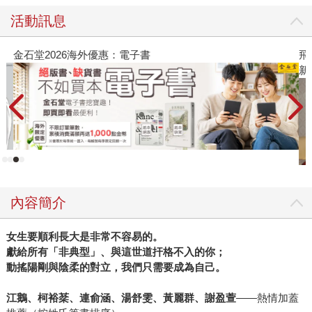
活動訊息
金石堂2026海外優惠：電子書
飛
新
內容簡介
女生要順利長大是非常不容易的。
獻給所有「非典型」、與這世道扞格不入的你；
動搖陽剛與陰柔的對立，我們只需要成為自己。
江鵝、柯裕棻、連俞涵、湯舒雯、黃麗群、謝盈萱
——熱情加蓋