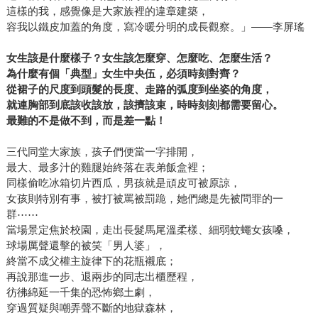
這樣的我，感覺像是大家族裡的違章建築，
容我以鐵皮加蓋的角度，寫冷暖分明的成長觀察。」——李屏瑤
女生該是什麼樣子？女生該怎麼穿、怎麼吃、怎麼生活？
為什麼有個「典型」女生中央伍，必須時刻對齊？
從裙子的尺度到頭髮的長度、走路的弧度到坐姿的角度，
就連胸部到底該收該放，該擠該束，時時刻刻都需要留心。
最難的不是做不到，而是差一點！
三代同堂大家族，孩子們便當一字排開，
最大、最多汁的雞腿始終落在表弟飯盒裡；
同樣偷吃冰箱切片西瓜，男孩就是頑皮可被原諒，
女孩則特別有事，被打被罵被罰跪，她們總是先被問罪的一
群⋯⋯
當場景定焦於校園，走出長髮馬尾溫柔樣、細弱蚊蠅女孩嗓，
球場厲聲還擊的被笑「男人婆」，
終當不成父權主旋律下的花瓶襯底；
再說那進一步、退兩步的同志出櫃歷程，
彷彿綿延一千集的恐怖鄉土劇，
穿過質疑與嘲弄聲不斷的地獄森林，