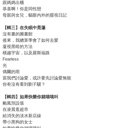
跟媽媽出櫃
恭喜啊！你是同性戀
母親與女兒，貓眼內外的窺視日記
【輯三】在失眠中晃蕩
沒有書的圖書館
後來，我總算學會了如何去愛
凝視黑暗的方法
橫越宇宙，以及羅斯福路
Fearless
光
偶爾的雨
當我們討論愛，或許要先討論愛無能
你有沒有看到劉子驥？
【輯四】如果快樂你就喵喵叫
颱風預設值
在凌晨逛超市
給消失的淡水新店線
帶小黑狗的女士