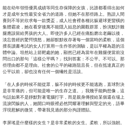
能在幼年領悟優異成績等同生存保障的女孩，比誰都看得出如何
才是成年女性最安全省力的道路，但她不在那些路上。熟諳人間
賽則不等於欣求每一款獎盃，成人社會裡各種比躲避球更蠻橫的
集體霸凌，她在看穿後萬不能隱入姑息的圍觀群眾，扮演默許雞
腿應該留給男孩的大人。即使許多人已經在痛點磨出老繭以後，
淡忘曾經的驚愕憤怒，她卻默默收存著每一個當時的柔軟，這個
擅長讀書考試的女人打算用一生作答的測驗，是以平權為題的活
體申論。坦然站上箭靶處的她，顯然已經為當年在雞腿便當前沒
問出口的那句「這樣公平嗎？」找到答案：不公平。不可以。那
些理由都不是理由。社會的公平的確路阻且長，但在抵達真正的
公平以前，卻也沒有任何一個犧牲是活該。
「在人多的時候不能從眾，躲不掉的時候更不能逃跑，直球對決
是非常痛的，但可能是唯一的生存之道。」我幾乎能夠想像，這
句話如果不是靜默對著電腦打字，而是親身傳授給某個還在場上
流淚閃躲的人，她開口時眼裡必然閃耀著理解與堅定的光，語畢
浮現慰解的微笑，帶著我見過的那分拘謹體貼。
李屏瑤是什麼樣的女生？是非常柔軟的女生。柔軟，所以強韌。