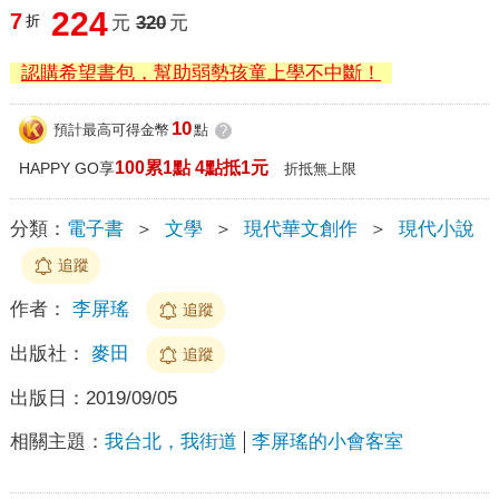
224
7
折
元
320
元
認購希望書包，幫助弱勢孩童上學不中斷！
10
預計最高可得金幣
點
?
100累1點 4點抵1元
HAPPY GO享
折抵無上限
分類：
電子書
＞
文學
＞
現代華文創作
＞
現代小說
追蹤
作者：
李屏瑤
追蹤
出版社：
麥田
追蹤
出版日：
2019/09/05
相關主題：
我台北，我街道
李屏瑤的小會客室