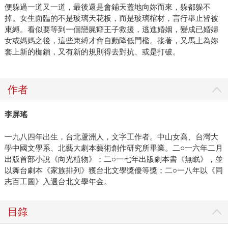
便躲過一道又一道，最後還是會鋪天蓋地向妳而來，躲都躲不
掉。女生面臨的不是玻璃天花板，而是玻璃棺材，言行舉止皆被
束縛。看似要等到一個戀屍癖王子救援，逃進婚姻，變成已婚婦
女或媽媽之後，這些束縛才會自動降低門檻。接著，又馬上為妳
套上新的枷鎖，又有新的規則得去對抗、或是打破。
作者
李屏瑤
一九八四年出生，台北蘆洲人，文字工作者。中山女高、台灣大
學中國文學系、北藝大劇本藝術創作研究所畢業。二○一六年二月
出版首部小說《向光植物》；二○一七年出版劇本書《無眠》，並
以舞台劇本《家族排列》獲台北文學獎優等獎；二○一八年以《同
志百工圖》入選台北文學年金。
目錄