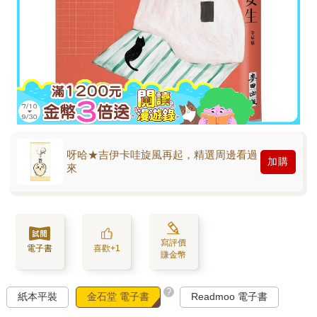
呀哈★吉伊卡哇旋風再起，精選周邊看過
加購
來
寫評價
電子書
喜歡+1
賺金幣
?
紙本平裝
金石堂 電子書
Readmoo 電子書