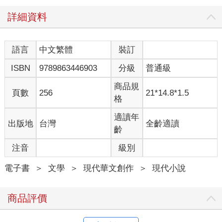
詳細資料
語言
中文繁體
裝訂
ISBN
9789863446903
分級
普通級
商品規
頁數
256
21*14.8*1.5
格
適讀年
出版地
台灣
全齡適讀
齡
注音
級別
電子書
＞
文學
＞
現代華文創作
＞
現代小說
商品評價