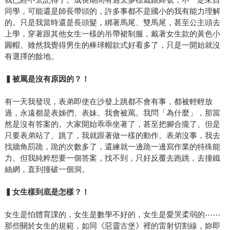
同學，可能還是師長帶頭的，許多事都不是國小的我有能力理解
的。只是我當時還是長頭髮，綁著馬尾、雙馬尾，甚至公主頭去
上學，穿著跟其他女生一樣的吊帶裙制服，戴著女生款的黃色小
圓帽。雖然我覺得男生的棒球帽款式好看多了，只是一開始就沒
有選擇的餘地。
▍被罵是沒有原因的？！
有一天我發現，表弟即使在沙發上跳都不會有事，都被輕輕放
過，永遠都是表姊們、表妹、我會被罵。我問「為什麼」，那當
然是沒有答案的。大家開始乖乖坐著了，甚至把腳合攏了。但是
只要表弟站了、跳了，我就跟著做一樣的動作。表弟沒事，我去
找牆角罰跪，跪的次數多了，還練就一邊跪一邊寫作業的特殊能
力。但我純粹想要一個答案，找不到，只好反覆去跑跳，去撞鐵
絲網，直到撞破一個洞。
▍女生樣到底是怎樣？！
女生是怕體育課的，女生是數學不好的，女生是愛哭柔弱的⋯⋯
那些關於女生的規範，如同《惡靈古堡》裡的雷射切割線，妳即