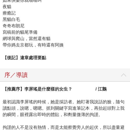
如果快樂你就喵喵叫
夜貓
療癒記
黑貓白毛
奇奇布朗尼
寫稿前的貓尾準備
網球與爬山，當然還有貓
帶你媽去京都玩，有時還有阿姨
【後記】違章處理要點
序／導讀
【推薦序】李屏瑤是什麼樣的女生？ / 江鵝
最初認識李屏瑤的時候，她是採訪者。她盯著我說話的臉，隨句
讀點頭，說嗯，嗯嗯。抓到關鍵字寫進筆記本，再抬起頭對上我
的瞬間，眼裡露出即時的體貼，和劑量微薄的拘謹。
拘謹的人不是沒有熱情，而是太能察覺旁人的起伏，所以盡量避