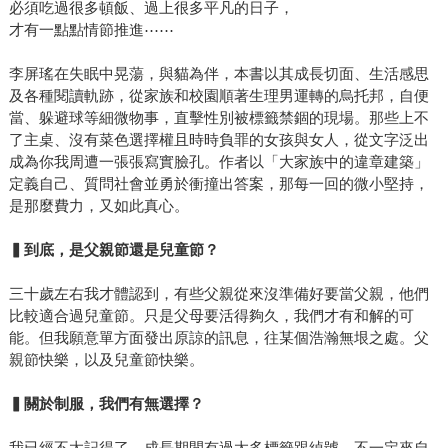
必須吃過很多頓飯、過上很多平凡的日子，
才有一點點情節推進⋯⋯
李屏瑤在失眠中晃蕩，與貓為伴，本書以其成長切面、生活感思
及各種閱讀軌跡，從家族和校園順著生理男運轉的烏托邦，自便
當、躲避球等細微物事，直擊性別被標籤禁錮的現場。那些上不
了主桌、沒有菜色選擇權且時時負罪的女孩與女人，從文字泛出
成為你我周遭一張張寫實臉孔。作者以「大家族中的違章建築」
定義自己、質問社會並勇於衝撞出答案，那每一回的微小堅持，
是那麼費力，又如此真心。
▍到底，是父親節還是兒童節？
三十歲左右我才體認到，有些父親從來沒準備好要當父親，他們
比較適合過兒童節。只是父母要活得夠久，我們才有和解的可
能。但我願意單方面發出原諒的訊息，往某個浩瀚無垠之處。父
親節快樂，以及兒童節快樂。
▍關於制服，我們有無選擇？
我已經不太記得了。成長期間有過太多標籤跟綽號，不一定來自