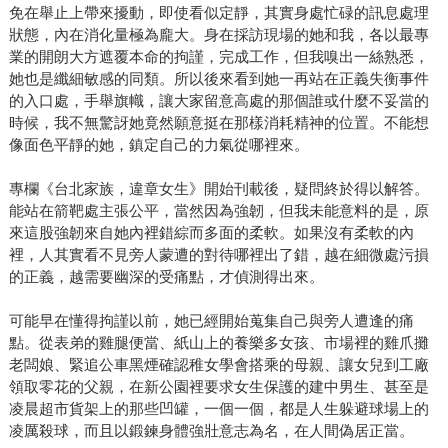
免在舉止上帶來擾動，即使看似定靜，其實身處忙碌的訊息處理
狀態，內在消化量極為龐大。身在採訪現場的她和我，各以最專
業的開朗大方遮覆本命的拘謹，完成工作，但我嗅出一絲熟悉，
她也是纖細敏感的同類。所以後來看到她一再站在正義失衡事件
的入口處，手舉旗幟，讓大家留意高處的那個誰或什麼不妥當的
時候，我不無驚訝她竟然願意挺在那樣消耗精神的位置。不能想
像面色平靜的她，鎮定自己的力氣從哪裡來。
專欄《台北家族，違章女生》開始刊載後，疑問終於得以解答。
能站在箭靶處主張公平，當然因為強韌，但我未能意料的是，原
來這股強韌來自她內裡錯綜而多面的柔軟。如果沒有柔軟的內
裡，人其實看不見旁人蒙遭的對待哪裡出了錯，越在細微處污損
的正義，越需要幽深的受痛點，才偵測得出來。
可能早在懂得拘謹以前，她已經開始蒐集自己與旁人遭逢的痛
點。從表弟的雞腿便當、紙山上的養樂多女孩、市場裡的雞爪攤
老闆娘、緊追公車黑煙確認稚女學會搭乘的母親、讓女兒到工廠
領取零花的父親，在新公園裡要求女生保護的建中男生、甚至是
凌晨超市貨架上的那些凹罐，一個一個，都是人生躲避球場上的
凌厲殺球，而且以鍛鍊身體強壯意志為名，在人間偽居正當。