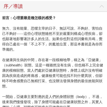
序／導讀
前言：心理萎靡是種怎樣的感受？
無力、沒有能量、恐懼主宰的日子、無話可說、不夠好、害怕自
己不夠好⋯⋯這些心理狀態雖然不至於嚴重到構成心理疾病，卻
也顯著地影響著許多人的生活。如果你也對這些詞彙有共鳴，覺
得自己處在一個「不上不下」的尷尬位置，那這本書就是為你而
準備的。
在健康與生病的中間，存在著一段模糊地帶，稱之為「亞健康」
（subhealth）狀態。這是一種雖然沒有生病，但也稱不上完全健
康的模糊狀態。當人們處於亞健康狀態時，身體上或許沒有明確
因為疾病造成的疼痛感，健康檢查可能也找不到什麼異狀，但卻
時不時會感覺自己無精打采、也沒辦法發揮身體的最佳效能與狀
態。
一開始，亞健康主要對應的是人們的身體狀態（body）。不過，
後來我們慢慢發現，除了身體可能處在亞健康狀態之外，其實人