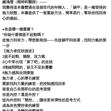
臧鴻儒（精神科醫師）——
我覺得這本書蠻適合這個世代的年輕人，「躺平」是一種習得的
無力狀態，本書提供了一套重啟方法，簡單易行，幫助你找回身
心的連結。
●你是哪一種萎靡？
*你做什麼都提不起勁嗎？
從無力到有力，帶您敢相信——先從躺平到坐著，找到力氣的第
一步
【無力者症狀描述】
1提不起勁、懶散、沒力氣
2心中常出現「算了吧」的念頭
3情緒悶悶的，卻又不至於憂鬱
4無力感與自我懷疑
無力者，心的導引練習
重新找到力量的練習：把控制感找回來
留意自己非黑即白的思考習慣
你是內控？還是外控？
從內外控到「雙控」，讓你更有彈性的思考方式
成為灰色雙控者的練習
無力者，身體的紓壓練習