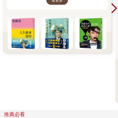
看更多
舒服、也更滿足的方法。所以我寫了這本書。
在心理系的課程中，我學到了一個十分受用的概念，稱為「自我
──蔡康永
設限」（self-handicapping）。我更喜歡這個專有名詞的直譯：
「自我跛足」，也就是讓自己變得跛足的意思。
「自我設限」意指，人們會在有意無意中，做出（潛在）破壞自
己成功機會的行為。好比說，明天就是期中考了，但我們會刻意
選在考前的晚上和朋友出去狂歡。為什麼呢？因為這麼做，面對
可能發生的「失敗」——也就是搞砸期中考——我們就有了「現
成」的藉口可以使用，我可以光明正大的說：「唉呀！是因為我
考前和朋友出去狂歡，所以我才會搞砸期中考的！」
其實本書提到的許多「無」的背後，和自我設限一樣都是為了
「保護自我」。在剛剛的例子中，要一個人坦然承認「我其實不
聰明、我是個不願意努力的人」，這可是非常威脅到自我認知
的。所以，為了讓自己「自我感覺良好」，自我設限是十分有效
的作法。
某種程度來說，不敢做夢、不願做夢跟自我設限很像。我們「放
棄了」做夢，可以讓我們處在一種狀態：雖然這種沒有夢的狀態
推薦必看
其實不是「很舒服」，但與「做夢需要付出的代價」相比，卻也