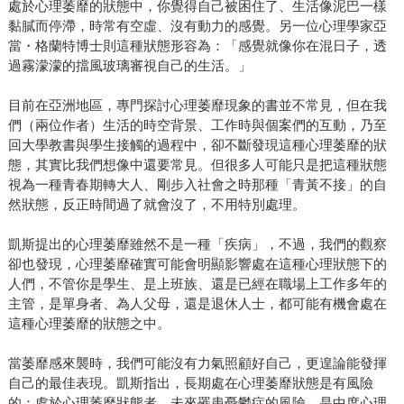
處於心理萎靡的狀態中，你覺得自己被困住了、生活像泥巴一樣
黏膩而停滯，時常有空虛、沒有動力的感覺。另一位心理學家亞
當・格蘭特博士則這種狀態形容為：「感覺就像你在混日子，透
過霧濛濛的擋風玻璃審視自己的生活。」
目前在亞洲地區，專門探討心理萎靡現象的書並不常見，但在我
們（兩位作者）生活的時空背景、工作時與個案們的互動，乃至
回大學教書與學生接觸的過程中，卻不斷發現這種心理萎靡的狀
態，其實比我們想像中還要常見。但很多人可能只是把這種狀態
視為一種青春期轉大人、剛步入社會之時那種「青黃不接」的自
然狀態，反正時間過了就會沒了，不用特別處理。
凱斯提出的心理萎靡雖然不是一種「疾病」，不過，我們的觀察
卻也發現，心理萎靡確實可能會明顯影響處在這種心理狀態下的
人們，不管你是學生、是上班族、還是已經在職場上工作多年的
主管，是單身者、為人父母，還是退休人士，都可能有機會處在
這種心理萎靡的狀態之中。
當萎靡感來襲時，我們可能沒有力氣照顧好自己，更遑論能發揮
自己的最佳表現。凱斯指出，長期處在心理萎靡狀態是有風險
的：處於心理萎靡狀態者，未來罹患憂鬱症的風險，是中度心理