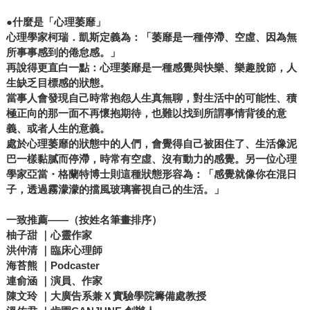
●什麼是「心理萎靡」
心理學家柯瑞．凱斯定義為：「萎靡是一種停滯、空虛、因為無
所事事感到的倦怠感。」
再說得更直白一點：心理萎靡是一種感覺與快樂、樂趣脫節，人
生缺乏目標感的狀態。
當事人會發現自己時常抱怨人生真無聊，對生活中的可能性、積
極正向的那一面不再懷抱期待，也難以找到所謂事情背後的意
義、或者人生的意義。
處於心理萎靡的狀態中的人們，會覺得自己被困住了、生活像泥
巴一樣黏膩而停滯，時常有空虛、沒有動力的感覺。另一位心理
學家亞當・格蘭特博士則這種狀態形容為：「感覺就像你在混日
子，透過霧濛濛的擋風玻璃審視自己的生活。」
一致推薦——（按姓名筆畫排序）
柚子甜 ｜心靈作家
洪仲清 ｜臨床心理師
海苔熊 ｜Podcaster
連俞涵 ｜演員、作家
陳文玲 ｜大廣告系兼Ｘ實驗學院籌備處教授