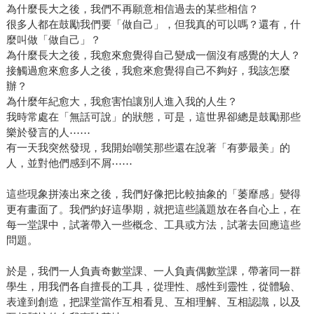
為什麼長大之後，我們不再願意相信過去的某些相信？
很多人都在鼓勵我們要「做自己」，但我真的可以嗎？還有，什
麼叫做「做自己」？
為什麼長大之後，我愈來愈覺得自己變成一個沒有感覺的大人？
接觸過愈來愈多人之後，我愈來愈覺得自己不夠好，我該怎麼
辦？
為什麼年紀愈大，我愈害怕讓別人進入我的人生？
我時常處在「無話可說」的狀態，可是，這世界卻總是鼓勵那些
樂於發言的人⋯⋯
有一天我突然發現，我開始嘲笑那些還在說著「有夢最美」的
人，並對他們感到不屑⋯⋯
這些現象拼湊出來之後，我們好像把比較抽象的「萎靡感」變得
更有畫面了。我們約好這學期，就把這些議題放在各自心上，在
每一堂課中，試著帶入一些概念、工具或方法，試著去回應這些
問題。
於是，我們一人負責奇數堂課、一人負責偶數堂課，帶著同一群
學生，用我們各自擅長的工具，從理性、感性到靈性，從體驗、
表達到創造，把課堂當作互相看見、互相理解、互相認識，以及