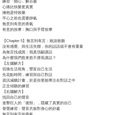
練習「開心」解百憂
心痛比快樂更真實
擁抱是特效藥
平心之前也需要靜氣
無意到有意的香氣
有意的按摩：胸口與手臂按摩
【Chapter 5】無言到有言：敢說敢聽
沒有感覺、與生活失聯，你的話語就不會有重量
為無言找成因：我真頇顢講話
為什麼我們愈來愈不擅長講話？
【左腦解方】
切換生活視角，豐富自己生活
先花點時間，練習與自己對話
資訊減糖計畫，於是你更能專注在對話之中
正念傾聽的練習
【右腦解方】
找回自己的聲音
進擊巨人的「後頸」，隱藏了真實的自己
發聲練習：聲音共振對身心的好處
無言到有言的香氣