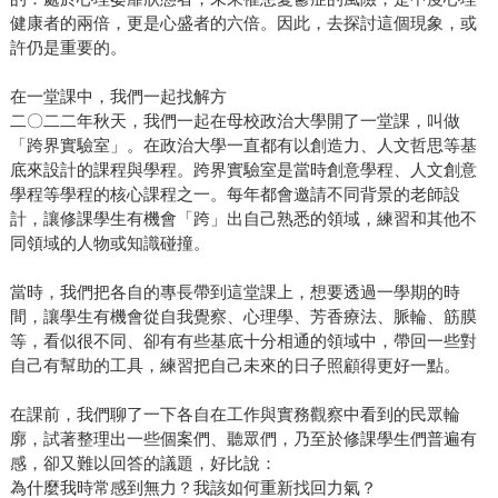
健康者的兩倍，更是心盛者的六倍。因此，去探討這個現象，或
許仍是重要的。
在一堂課中，我們一起找解方
二〇二二年秋天，我們一起在母校政治大學開了一堂課，叫做
「跨界實驗室」。在政治大學一直都有以創造力、人文哲思等基
底來設計的課程與學程。跨界實驗室是當時創意學程、人文創意
學程等學程的核心課程之一。每年都會邀請不同背景的老師設
計，讓修課學生有機會「跨」出自己熟悉的領域，練習和其他不
同領域的人物或知識碰撞。
當時，我們把各自的專長帶到這堂課上，想要透過一學期的時
間，讓學生有機會從自我覺察、心理學、芳香療法、脈輪、筋膜
等，看似很不同、卻有有些基底十分相通的領域中，帶回一些對
自己有幫助的工具，練習把自己未來的日子照顧得更好一點。
在課前，我們聊了一下各自在工作與實務觀察中看到的民眾輪
廓，試著整理出一些個案們、聽眾們，乃至於修課學生們普遍有
感，卻又難以回答的議題，好比說：
為什麼我時常感到無力？我該如何重新找回力氣？