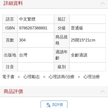
2厭世、憤世嫉俗的感受（對世界、對社會有各種情緒，卻苦無出
詳細資料
口）
3覺得世上沒有「真實」存在
4有精神上的潔癖
語言
中文繁體
裝訂
ISBN
9786267388891
分級
普通級
為無夢找成因：懷抱夢想是有成本的
商品規
「每一個夢都起源於第一種力量（欲望），但受到了第二種力量
頁數
304
25開15*21cm
格
（意識）的防禦和抵制。」——佛洛伊德・《夢的解析》
適讀年
出版地
台灣
全齡適讀
來到了本書最後一個無，我們來談「無夢」。不敢做夢，是因為
齡
累了。不願作夢，是因為害怕期待，以及隨之而來落空導致的傷
害。真要說，「無夢」和這本書討論的所有「無」一樣，背後都
注音
級別
是出於某些（過於）務實的原因。
電子書
＞
心理勵志
＞
心理諮商/治療
＞
心理治療
做夢、有夢其實也是一件很累的事。為了有夢，你得花力氣「構
思」夢想。你得不斷「檢驗」你的現況與夢想之間的差距。同
商品評價
時，在發現差距之後，你還得思考如何「拉近」兩者之間的落
差。此外，在意識到落差存在時你可能會：
一、自覺此落差無法拉近，因而感到心累。
寫評價