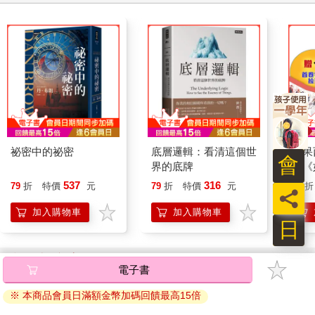
可以說是「不舒服地讓人很舒服」了。
從「無夢」到「有夢」，要能再次找回做夢的能力，關鍵的第一
步是：「承認。」（acknowledge）承認自己的無力、無感、無
意、無我與無言，這些「無」是為了自我保護。捨棄那些重要的
什麼，好讓自己的內在可以少受到一點衝擊。不管這些衝擊是源
自於「現實就是這麼讓人無能為力」，還是「其實現階段的我就
是做不到」等等。
除了承認我們有這些「無」的感受之外，我們還得練習承認，這
祕密中的祕密
底層邏輯：看清這個世
如果
些「無」背後的成因之中很大一部分，其實跟自己有關。當我們
會
界的底牌
：《
承認這樣的現況時，我們就可以不用再期待他人來拯救自己，幫
喵》
537
316
79
折
特價
元
79
折
特價
元
79
折
助自己變得有力、有言、有夢。
員
【首
加入購物車
加入購物車
在心理萎靡的狀態下，許多人會把決策權交給他人，心中期待著
日
他人來做些什麼、來解救自己、來改變現況。承認就是一種清楚
的看見，並且試著勇敢地把選擇權還給自己。其實，我就是那一
您可能會喜歡
個可以做出改變的人。在「做自己」的章節曾提到，這就是負
電子書
責。「正視自己其實握有責任」這個事實，雖然有點沉重，卻是
※ 本商品會員日滿額金幣加碼回饋最高15倍
我們找回力氣的良方。