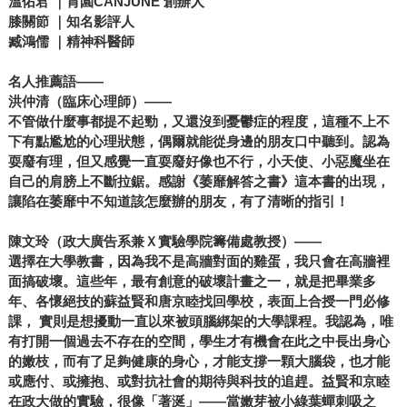
溫佑君 ｜肯園CANJUNE 創辦人
膝關節 ｜知名影評人
臧鴻儒 ｜精神科醫師
名人推薦語——
洪仲清（臨床心理師）——
不管做什麼事都提不起勁，又還沒到憂鬱症的程度，這種不上不
下有點尷尬的心理狀態，偶爾就能從身邊的朋友口中聽到。認為
耍廢有理，但又感覺一直耍廢好像也不行，小天使、小惡魔坐在
自己的肩膀上不斷拉鋸。感謝《萎靡解答之書》這本書的出現，
讓陷在萎靡中不知道該怎麼辦的朋友，有了清晰的指引！
陳文玲（政大廣告系兼Ｘ實驗學院籌備處教授）——
選擇在大學教書，因為我不是高牆對面的雞蛋，我只會在高牆裡
面搞破壞。這些年，最有創意的破壞計畫之一，就是把畢業多
年、各懷絕技的蘇益賢和唐京睦找回學校，表面上合授一門必修
課， 實則是想擾動一直以來被頭腦綁架的大學課程。我認為，唯
有打開一個過去不存在的空間，學生才有機會在此之中長出身心
的嫩枝，而有了足夠健康的身心，才能支撐一顆大腦袋，也才能
或應付、或擁抱、或對抗社會的期待與科技的追趕。益賢和京睦
在政大做的實驗，很像「著涎」——當嫩芽被小綠葉蟬刺吸之