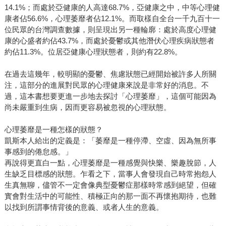
14.1%；而處於亞健康的人高達68.7%，亞健康之中，中等心理健
康者佔56.6%，心理萎靡者佔12.1%。而取樣自全台一千九百十一
位民眾的台灣調查數據，則呈現出另一種輪廓：處於高度心理健
康的心盛者約佔43.7%，而處於憂鬱或其他潛伏心理疾病狀態者
約佔11.3%。位居亞健康心理狀態者，則約有22.8%。
在過去這幾年，較明顯的憂鬱、焦慮狀態已經開始被許多人所關
注，這部分的進展對民眾的心理健康來說是非常好的消息。不
過，這本書想要更進一步地去探討「心理萎靡」，這個可能因為
尚未嚴重到生病，因而更容易被忽視的心理狀態。
心理萎靡是一種怎樣的狀態？
凱斯本人給出的定義是：「萎靡是一種停滯、空虛、因為無所事
事感到的倦怠感。」
再說得更直白一點，心理萎靡是一種感覺與快樂、樂趣脫節，人
生缺乏目標感的狀態。乍看之下，當事人會發現自己時常抱怨人
生真無聊，儘管不一定會像典型憂鬱症那樣時常感到絕望，但確
實會對生活中的可能性、積極正向的那一面不再懷抱期待，也難
以找到所謂事情背後的意義、或者人生的意義。