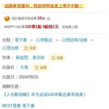
認購希望書包，幫助弱勢孩童上學不中斷！
10
預計最高可得金幣
點
?
100累1點 4點抵1元
HAPPY GO享
折抵無上限
分類：
電子書
＞
心理勵志
＞
心理諮商/治療
＞
心理治療
追蹤
作者：
蘇益賢、唐京睦
追蹤
出版社：
大塊
追蹤
出版日：
2024/05/31
相關主題：
【人生斷捨離】本月必讀100本勵志書單推薦
BEST選書 電子書