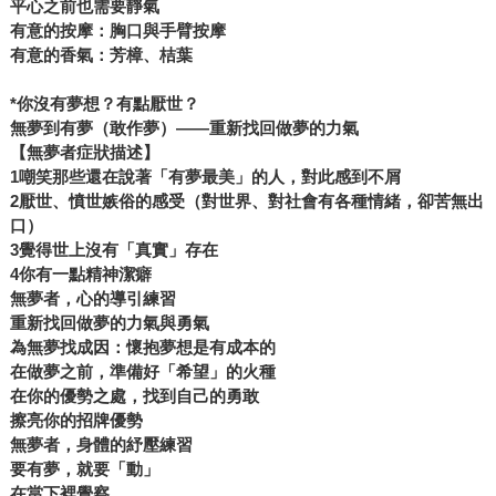
平心之前也需要靜氣
有意的按摩：胸口與手臂按摩
有意的香氣：芳樟、桔葉
*你沒有夢想？有點厭世？
無夢到有夢（敢作夢）——重新找回做夢的力氣
【無夢者症狀描述】
1嘲笑那些還在說著「有夢最美」的人，對此感到不屑
2厭世、憤世嫉俗的感受（對世界、對社會有各種情緒，卻苦無出
口）
3覺得世上沒有「真實」存在
4你有一點精神潔癖
無夢者，心的導引練習
重新找回做夢的力氣與勇氣
為無夢找成因：懷抱夢想是有成本的
在做夢之前，準備好「希望」的火種
在你的優勢之處，找到自己的勇敢
擦亮你的招牌優勢
無夢者，身體的紓壓練習
要有夢，就要「動」
在當下裡覺察