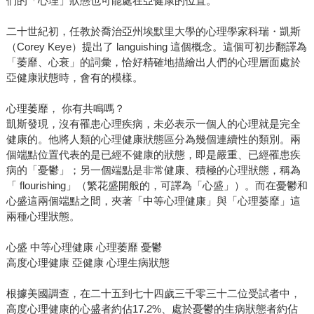
們的「心理」狀態也可能處在亞健康的位置。
二十世紀初，任教於喬治亞州埃默里大學的心理學家科瑞・凱斯
（Corey Keye）提出了 languishing 這個概念。這個可初步翻譯為
「萎靡、心衰」的詞彙，恰好精確地描繪出人們的心理層面處於
亞健康狀態時，會有的模樣。
心理萎靡， 你有共鳴嗎？
凱斯發現，沒有罹患心理疾病，未必表示一個人的心理就是完全
健康的。他將人類的心理健康狀態區分為幾個連續性的類別。兩
個端點位置代表的是已經不健康的狀態，即是嚴重、已經罹患疾
病的「憂鬱」；另一個端點是非常健康、積極的心理狀態，稱為
「 flourishing」（繁花盛開般的，可譯為「心盛」）。而在憂鬱和
心盛這兩個端點之間，夾著「中等心理健康」與「心理萎靡」這
兩種心理狀態。
心盛 中等心理健康 心理萎靡 憂鬱
高度心理健康 亞健康 心理生病狀態
根據美國調查，在二十五到七十四歲三千零三十二位受試者中，
高度心理健康的心盛者約佔17.2%、處於憂鬱的生病狀態者約佔