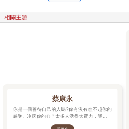
二、發現這個落差其實是可以透過努力而拉近的，但就真的要
「非常」努力，因而感到心累。
相關主題
看來，有夢的後果不管怎樣，心都會累。所以，「無夢」可以被
理解為一種自我保護的方法，保護自己可以不用面對心累、面對
失落的選擇。
不管出於什麼選擇，當我們變得「無夢」時，看到別人還在追
夢，會變成一種提醒：唉呀，我們已然無夢了。這也使得許多無
夢的人，在看到那些「還願意有夢」的人時，心中不禁嗤之以
鼻：「醒醒吧！」、「你很快就會被現實給打趴了！」的原因。
長久之後，這種狀態會讓人變得憤世嫉俗。拆解「憤世嫉俗」這
四字後，我們會得到一種複合式的感受：表層看來是羨慕、是嫉
妒、是憤怒，但深層的部分，其實與這本書曾討論到的許多
「無」都有關係。憤世嫉俗其實正是無力、無感、無意、無我與
蔡康永
無言的複合感受。所以，在本書即將來到尾聲之前，用「無夢」
這個狀態來做為收尾，或許是不錯的安排。
你是一個善待自己的人嗎?你有沒有瞧不起你的
【左腦解方】
感受、冷落你的心？太多人活得太費力，我想為
自我設限
大家、包括我自己，找到比較省力、又能活得更