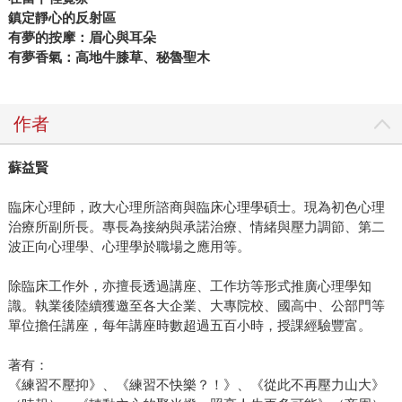
鎮定靜心的反射區
有夢的按摩：眉心與耳朵
有夢香氣：高地牛膝草、秘魯聖木
作者
蘇益賢
臨床心理師，政大心理所諮商與臨床心理學碩士。現為初色心理
治療所副所長。專長為接納與承諾治療、情緒與壓力調節、第二
波正向心理學、心理學於職場之應用等。
除臨床工作外，亦擅長透過講座、工作坊等形式推廣心理學知
識。執業後陸續獲邀至各大企業、大專院校、國高中、公部門等
單位擔任講座，每年講座時數超過五百小時，授課經驗豐富。
著有：
《練習不壓抑》、《練習不快樂？！》、《從此不再壓力山大》