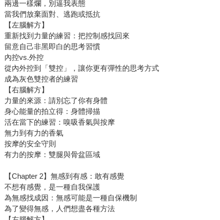
兩邊一樣爛，別逼我表態
當我們放棄面對、逃跑或抵抗
【左腦解方】
重新找到力量的練習：把控制感找回來
留意自己非黑即白的思考習慣
內控vs.外控
從內外控到「雙控」，讓你更有彈性的思考方式
成為灰色雙控者的練習
【右腦解方】
力量的來源：請別忘了你有身體
身心能量的拍立得：身體掃描
活在當下的練習：嗅吸香氣與按摩
無力到有力的香氣
按摩的安全守則
有力的按摩：雙腿與骨盆區域
【Chapter 2】無感到有感：敢有感覺
不想有感覺，是一種自我保護
為無感找成因：無感可能是一種自保機制
為了變得無感，人們想盡各種方法
【左腦解方】