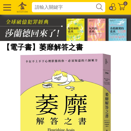
0
【電子書】萎靡解答之書