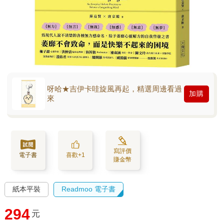
呀哈★吉伊卡哇旋風再起，精選周邊看過
加購
來
寫評價
電子書
喜歡+1
賺金幣
紙本平裝
Readmoo 電子書
294
元