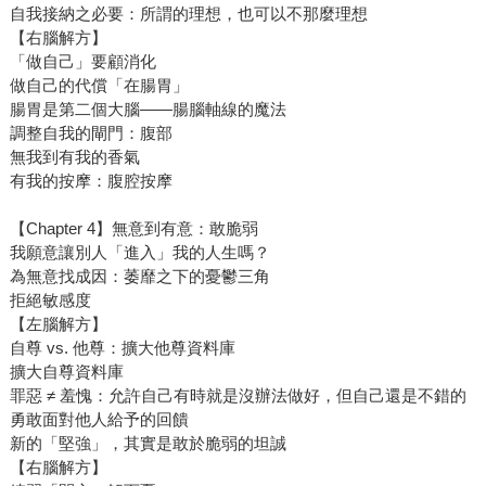
自我接納之必要：所謂的理想，也可以不那麼理想
【右腦解方】
「做自己」要顧消化
做自己的代償「在腸胃」
腸胃是第二個大腦——腸腦軸線的魔法
調整自我的閘門：腹部
無我到有我的香氣
有我的按摩：腹腔按摩
【Chapter 4】無意到有意：敢脆弱
我願意讓別人「進入」我的人生嗎？
為無意找成因：萎靡之下的憂鬱三角
拒絕敏感度
【左腦解方】
自尊 vs. 他尊：擴大他尊資料庫
擴大自尊資料庫
罪惡 ≠ 羞愧：允許自己有時就是沒辦法做好，但自己還是不錯的
勇敢面對他人給予的回饋
新的「堅強」，其實是敢於脆弱的坦誠
【右腦解方】