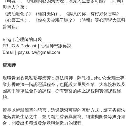
（時報）、《轉動內心的聚光燈，照亮人生更多可能》（商周）
與他人合著：
《奶油融化了》（雄獅美術）、《認真的你，有好好休息嗎》
（心靈工坊）、《你今天被騙了嗎？》（時報）等心理學大眾科
普書籍。
Blog｜心理師的口袋
FB, IG & Podcast｜心理師想跟你說
Email｜psy.su.tw@gmail.com
唐京睦
現職肯園香氣私塾專業芳香療法講師，除教授Usha Veda瑞士專
業芳香療法一階認證課程外，也開設大量與企業、大專院校以及
國高中等單位合作的課程，亦有豐富的線上課程與實體課程經
驗。
擅長以輕鬆簡單的語言，透過活潑可親的互動方式，讓芳香療法
能落實於生活之中，並將精油香氣與書寫、繪畫與圖像等媒介結
合，開發出多種激發創意與創造力的課程。