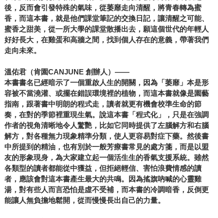
後，反而會引發特殊的氣味，從萎靡走向清醒，將青春轉為蜜
香，而這本書，就是他們課堂筆記的交換日記，讓清醒之可能、
蜜香之甜美，從一所大學的課堂散播出去，願這個世代的年輕人
好好長大，在雞蛋和高牆之間，找到個人存在的意義，帶著我們
走向未來。
溫佑君（肯園CANJUNE 創辦人）——
本書書名已經暗示了一個重啟人生的開關，因為「萎靡」本是形
容被不當澆灌、或擺在錯誤環境裡的植物，而這本書就像是園藝
指南，跟著書中明朗的程式走，讀者就更有機會校準生命的節
奏，在對的季節裡重現生氣。說這本書「程式化」，只是在強調
作者的視角清晰地令人驚艷，比如它同時提供了左腦解方和右腦
解方，對各種無力現象精準分類，使人更容易對症下藥。然後書
中所提到的精油，也有別於一般芳療書常見的處方箋，而是以盟
友的形象現身，為大家建立起一個活生生的香氣支援系統。雖然
各類型的讀者都能從中獲益，但拒絕輕信、害怕浪費情感的讀
者，應該會對這本書產生最大的共鳴。因為搖旗吶喊的心靈雞
湯，對有些人而言恐怕是虛不受補，而本書的冷調暗香，反倒更
能讓人無負擔地鬆開，從而慢慢長出自己的力量。