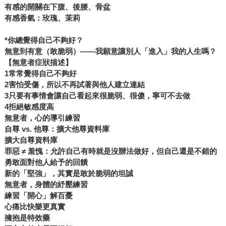
有感的開關在下腹、後腰、骨盆
有感香氣：玫瑰、茉莉
*你總覺得自己不夠好？
無意到有意（敢脆弱）——我願意讓別人「進入」我的人生嗎？
【無意者症狀描述】
1常常覺得自己不夠好
2害怕受傷，所以不再試著與他人建立連結
3只要有事情會讓自己看起來很脆弱、很傻，寧可不去做
4拒絕敏感度高
無意者，心的導引練習
自尊 vs. 他尊：擴大他尊資料庫
擴大自尊資料庫
罪惡 ≠ 羞愧：允許自己有時就是沒辦法做好，但自己還是不錯的
勇敢面對他人給予的回饋
新的「堅強」，其實是敢於脆弱的坦誠
無意者，身體的紓壓練習
練習「開心」解百憂
心痛比快樂更真實
擁抱是特效藥