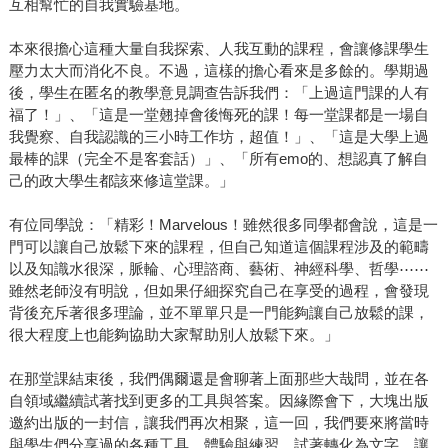
互相幫忙的自我實驗基地。
本來很擔心這種大量自我探索、人我互動的課程，會讓修課學生
壓力太大而消化不良。不過，這樣的擔心看來是多餘的。學期過
後，學生在匿名的教學意見調查告訴我們：「上過這門課的人有
福了！」、「這是一堂翹掉會後悔死的課！每一堂課都是一場自
我覺察、自我認識的三小時工作坊，超值！」、「這是大學上過
最棒的課（完全不是客套話）」、「所有emo的、想認真了解自
己的政大學生都該來修這堂課。」
有位同學說：「精彩！Marvelous！雖然很多同學都會說，這是一
門可以讓自己放鬆下來的課程，但自己知道這個課程涉及的範疇
以及知識水很深，脈輪、心理諮商、藝術、神經科學、哲學⋯⋯
雖然老師沒有明說，但如果仔細探究自己在享受的過程，會發現
背後充斥著很多理論，並不單單只是一門能夠讓自己放鬆的課，
很大程度上也能夠協助大家幫助別人放鬆下來。」
在那堂課結束後，我們偶爾還是會聊著上面那些大哉問，並在各
自領域繼續試著找到更多的工具與答案。因緣際會下，大塊出版
邀約出版的一封信，讓我們再次相聚，這一回，我們要來將當時
與學生們分享過的各種工具、體驗與練習，試著轉化為文字，讓