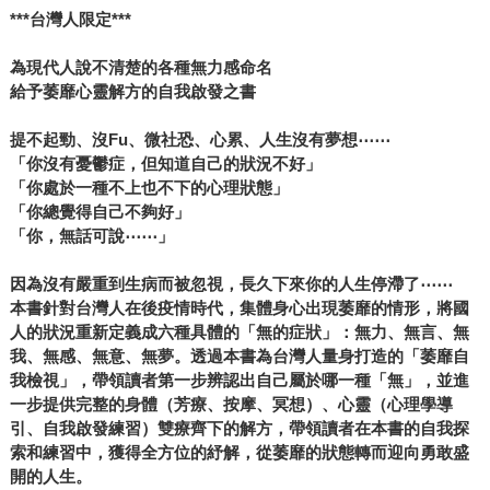
***台灣人限定***
為現代人說不清楚的各種無力感命名
給予萎靡心靈解方的自我啟發之書
提不起勁、沒Fu、微社恐、心累、人生沒有夢想⋯⋯
「你沒有憂鬱症，但知道自己的狀況不好」
「你處於一種不上也不下的心理狀態」
「你總覺得自己不夠好」
「你，無話可說⋯⋯」
因為沒有嚴重到生病而被忽視，長久下來你的人生停滯了⋯⋯
本書針對台灣人在後疫情時代，集體身心出現萎靡的情形，將國
人的狀況重新定義成六種具體的「無的症狀」：無力、無言、無
我、無感、無意、無夢。透過本書為台灣人量身打造的「萎靡自
我檢視」，帶領讀者第一步辨認出自己屬於哪一種「無」，並進
一步提供完整的身體（芳療、按摩、冥想）、心靈（心理學導
引、自我啟發練習）雙療齊下的解方，帶領讀者在本書的自我探
索和練習中，獲得全方位的紓解，從萎靡的狀態轉而迎向勇敢盛
開的人生。