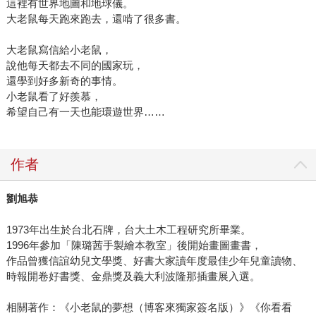
這裡有世界地圖和地球儀。
大老鼠每天跑來跑去，還啃了很多書。
大老鼠寫信給小老鼠，
說他每天都去不同的國家玩，
還學到好多新奇的事情。
小老鼠看了好羨慕，
希望自己有一天也能環遊世界……
作者
劉旭恭
1973年出生於台北石牌，台大土木工程研究所畢業。
1996年參加「陳璐茜手製繪本教室」後開始畫圖畫書，
作品曾獲信誼幼兒文學獎、好書大家讀年度最佳少年兒童讀物、
時報開卷好書獎、金鼎獎及義大利波隆那插畫展入選。
相關著作：《小老鼠的夢想（博客來獨家簽名版）》《你看看