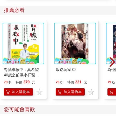
推薦必看
腎臟求救中：真希望
叛逆玩家 02
為怪
40歲之前洪永祥醫師
就告訴我這些事
379
221
79
折
特價
元
79
折
特價
元
79
折
加入購物車
加入購物車
您可能會喜歡