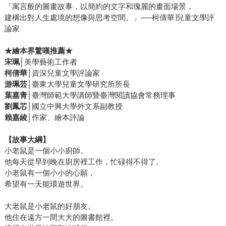
「寓言般的圖畫故事，以簡約的文字和瑰麗的畫面場景，
建構出對人生處境的想像與思考空間。」──柯倩華∣兒童文學評
論家
★
繪本界驚嘆推薦★
宋珮
│美學藝術工作者
柯倩華
│資深兒童文學評論家
游珮芸
│臺東大學兒童文學研究所所長
葉嘉青
│臺灣師範大學講師暨臺灣閱讀協會常務理事
劉鳳芯
│國立中興大學外文系副教授
賴嘉綾
│作家、繪本評論
【故事大綱】
小老鼠是一個小小廚師。
他每天從早到晚在廚房裡工作，忙碌得不得了。
小老鼠有一個小小的心願，
希望有一天能環遊世界。
大老鼠是小老鼠的好朋友。
他住在遠方一間大大的圖書館裡。