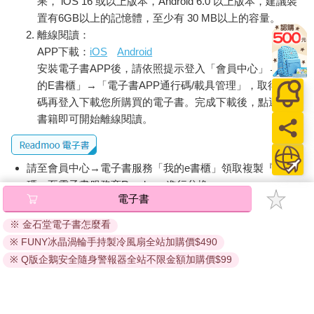
果， iOS 16 或以上版本，Android 6.0 以上版本，建議裝
置有6GB以上的記憶體，至少有 30 MB以上的容量。
離線閱讀：
APP下載：
iOS
Android
安裝電子書APP後，請依照提示登入「會員中心」→「我
的E書櫃」→「電子書APP通行碼/載具管理」，取得通行
碼再登入下載您所購買的電子書。完成下載後，點選任一
書籍即可開始離線閱讀。
請至會員中心→電子書服務「我的e書櫃」領取複製『兌換
碼』至電子書服務商Readmoo進行兌換。
電子書
退換貨須知：
※ 金石堂電子書怎麼看
因版權保護，您在金石堂所購買的電子書僅能以金石堂專屬
※ FUNY冰晶渦輪手持製冷風扇全站加購價$490
的閱讀軟體開啟閱讀，無法以其他閱讀器或直接下載檔案。
依據「消費者保護法」第19條及行政院消費者保護處公告之
※ Q版企鵝安全隨身警報器全站不限金額加購價$99
「通訊交易解除權合理例外情事適用準則」，非以有形媒介
提供之數位內容或一經提供即為完成之線上服務，經消費者
事先同意始提供。（如：電子書、電子雜誌、下載版軟體、