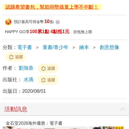
認購希望書包，幫助弱勢孩童上學不中斷！
10
預計最高可得金幣
點
?
100累1點 4點抵1元
HAPPY GO享
折抵無上限
分類：
電子書
＞
童書/青少年
＞
繪本
＞
創意想像
追蹤
作者：
劉旭恭
追蹤
出版社：
水滴
追蹤
出版日：
2020/08/01
活動訊息
金石堂2026海外優惠：電子書