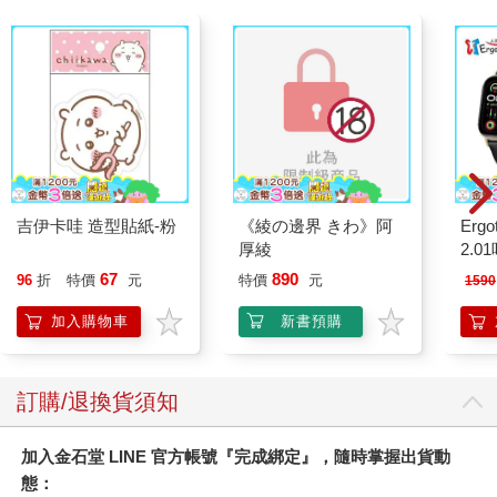
吉伊卡哇 造型貼紙-粉
《綾の邊界 きわ》阿
Ergot
厚綾
2.
67
890
96
折
特價
元
特價
元
1590
加入購物車
新書預購
訂購/退換貨須知
加入金石堂 LINE 官方帳號『完成綁定』，隨時掌握出貨動
態：