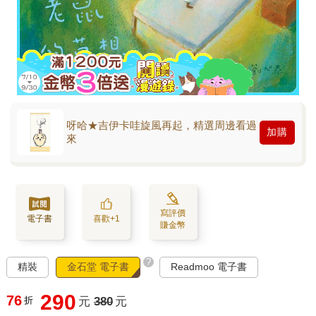
呀哈★吉伊卡哇旋風再起，精選周邊看過
加購
來
寫評價
電子書
喜歡+1
賺金幣
?
精裝
金石堂 電子書
Readmoo 電子書
290
76
折
元
380
元