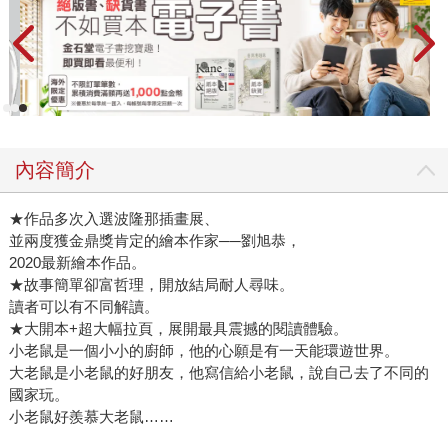
內容簡介
★作品多次入選波隆那插畫展、
並兩度獲金鼎獎肯定的繪本作家──劉旭恭，
2020最新繪本作品。
★故事簡單卻富哲理，開放結局耐人尋味。
讀者可以有不同解讀。
★大開本+超大幅拉頁，展開最具震撼的閱讀體驗。
小老鼠是一個小小的廚師，他的心願是有一天能環遊世界。
大老鼠是小老鼠的好朋友，他寫信給小老鼠，說自己去了不同的
國家玩。
小老鼠好羨慕大老鼠……