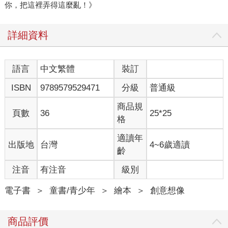
你，把這裡弄得這麼亂！》
詳細資料
語言
中文繁體
裝訂
ISBN
9789579529471
分級
普通級
商品規
頁數
36
25*25
格
適讀年
出版地
台灣
4~6歲適讀
齡
注音
有注音
級別
電子書
＞
童書/青少年
＞
繪本
＞
創意想像
商品評價