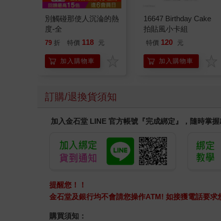
別觸碰那使人沉淪的熱
16647 Birthday Cake
度-全
拍貼風小卡組
118
120
79
折
特價
元
特價
元
加入購物車
加入購物車
訂購/退換貨須知
加入金石堂 LINE 官方帳號『完成綁定』，隨時掌
提醒您！！
金石堂及銀行均不會請您操作ATM! 如接獲電話要
購買須知：