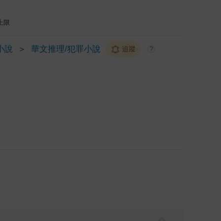
上限
小說
＞
華文推理/犯罪小說
追蹤
?