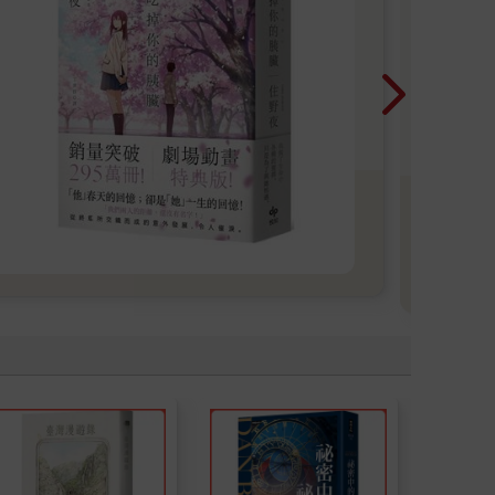
「
一本
是先