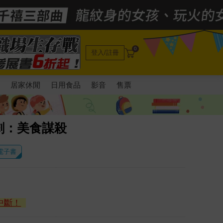
0
登入/註冊
電
居家休閒
日用食品
影音
售票
劇：美食謀殺
 電子書
中斷！