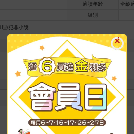
適讀年齡
全齡
級別
推理/犯罪小說
寫評價