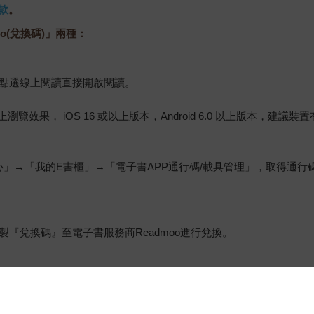
款
。
o(兌換碼)」兩種：
，點選線上閱讀直接開啟閱讀。
佳的線上瀏覽效果， iOS 16 或以上版本，Android 6.0 以上版本，
心」→「我的E書櫃」→「電子書APP通行碼/載具管理」，取得通
『兌換碼』至電子書服務商Readmoo進行兌換。
金石堂專屬的閱讀軟體開啟閱讀，無法以其他閱讀器或直接下載檔案
保護處公告之「通訊交易解除權合理例外情事適用準則」，非以有形媒
雜誌、下載版軟體、虛擬商品…等），
不受「網購服務需提供七日鑑