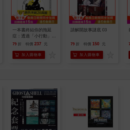
一本書終結你的拖延
請解開故事謎底 03
症：透過「小行動」打
開大腦的行動開關，懶
237
150
79
折
特價
元
79
折
特價
元
人也能變身「行動派」
的37個科學方法
加入購物車
加入購物車