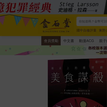
國中自修評量
東野
唯紅花綻放
奧德賽
會員獎勵
中文書
動漫ACG
親子