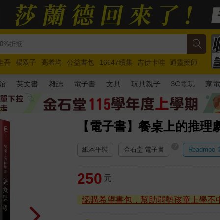
圭吾
楊双子
高希均
公益書包
16647續集
吉伊卡哇
通靈藥師
路邊攤新作
馬斯克
玩具總動員5
超慢跑
館
英文書
雜誌
電子書
文具
玩具親子
3C電玩
家
【電子書】餐桌上的推理
?
紙本平裝
金石堂 電子書
Readmoo
250
元
認購希望書包，幫助弱勢孩童上學不