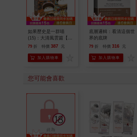
如果歷史是一群喵
底層邏輯：看清這個世
(15)：大清風雲篇【萌
界的底牌
貓漫畫學歷史】
387
316
79
折
特價
元
79
折
特價
元
加入購物車
加入購物車
您可能會喜歡