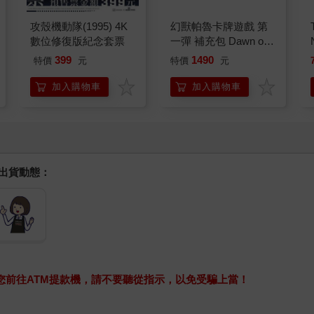
攻殼機動隊(1995) 4K
幻獸帕魯卡牌遊戲 第
數位修復版紀念套票
一彈 補充包 Dawn of
Palpagos（日文版一
399
1490
特價
元
特價
元
盒）
加入購物車
加入購物車
握出貨動態：
求您前往ATM提款機，請不要聽從指示，以免受騙上當！