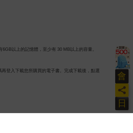
建議裝置有6GB以上的記憶體，至少有 30 MB以上的容量。
行碼再登入下載您所購買的電子書。完成下載後，點選
會
員
日
。
介提供之數位內容或一經提供即為完成之線上服務，
賞期」的限制
。為維護您的權益，建議您先使用「試