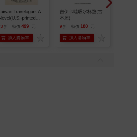
Taiwan Travelogue: A
吉伊卡哇吸水杯墊(古
Tamag
Novel(U.S.-printed
本屋)
塔麻可吉
edition)
園系列
499
180
18
73
折
特價
元
9
折
特價
元
特價
地冰雪
加入購物車
加入購物車
加