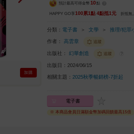
10
預計最高可得金幣
點
?
100累1點 4點抵1元
HAPPY GO享
折抵無
分類：
電子書
＞
文學
＞
推理/犯罪
作者：
高雲章
追蹤
出版社：
幻華創造
追蹤
?
出版日：
2024/06/15
加購
相關主題：
2025秋季暢銷榜-7折起
電子書
※ 本商品會員日滿額金幣加碼回饋最高15倍