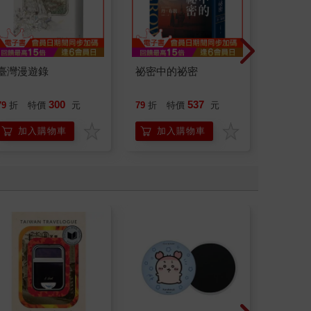
臺灣漫遊錄
祕密中的祕密
演員們
底外傳
300
537
79
折
特價
元
79
折
特價
元
79
折
加入購物車
加入購物車
加