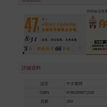
春光ｘ奇幻基地｜全書系展
詳細資料
語言
中文繁體
ISBN
9786269871100
頁數
260