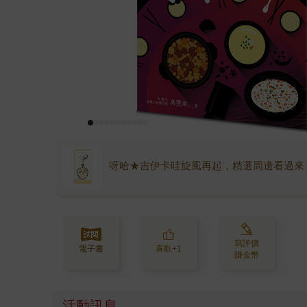
呀哈★吉伊卡哇旋風再起，精選周邊看過來
寫評價
電子書
喜歡+1
賺金幣
活動訊息