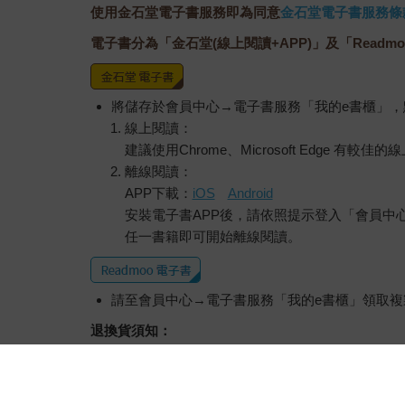
使用金石堂電子書服務即為同意
金石堂電子書服務條
電子書分為「金石堂(線上閱讀+APP)」及「Readmo
將儲存於會員中心→電子書服務「我的e書櫃」
線上閱讀：
建議使用Chrome、Microsoft Edge 有較
離線閱讀：
APP下載：
iOS
Android
安裝電子書APP後，請依照提示登入「會員中
任一書籍即可開始離線閱讀。
請至會員中心→電子書服務「我的e書櫃」領取複製
退換貨須知：
因版權保護，您在金石堂所購買的電子書僅能以
依據「消費者保護法」第19條及行政院消費者
經消費者事先同意始提供。（如：電子書、電子