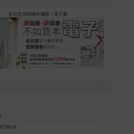
吃一點〉第二波
金石堂2026海
級
9*26cm