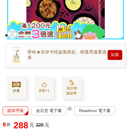
呀哈★吉伊卡哇旋風再起，精選周邊看過
加購
來
寫評價
好書
喜歡+1
賺金幣
?
紙本平裝
金石堂 電子書
Readmoo 電子書
288
9
折
元
320
元