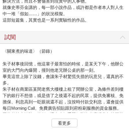
解決方法，而且不會傷害到現實中的人事物。
就像史蒂芬金講的，每一部小說作品，或許都是作者本人對人生
中一堆「假如……」的狀況模擬。
這部短篇集，其實也是一系列實驗性的作品。
試閱
〈關東煮的味道〉（節錄）
朱子材事後回憶，他這輩子最害怕的時候，是某天下午，他辦公
室的大門向內爆開，撞到他老兄辦公桌的那一刻。
畢竟這世上除了沒錢，會讓朱子材驚慌失措的玩意兒，還真的不
多。
朱子材在商業區某間老舊大樓樓上租了間辦公室，為條件差到樓
下的銀行不想借，或是借了之後還不起的民眾，提供免審核、免
擔保、利息高到一眨眼就還不起，沒按時付款交利息，還會提供
每日Morning Call、免費廣告招貼跟到府粉刷服務的資金服務。
因為整棟大樓除了他們、還有小姐手臂細到像什麼玩意都按不動
的按摩店，進出的大叔臉上坑坑疤疤，就算拿護膚水照三餐洗臉
看更多
也沒得救的護膚店，幾戶屋裡還隱約傳出麻將的叩響與碰擊的吆