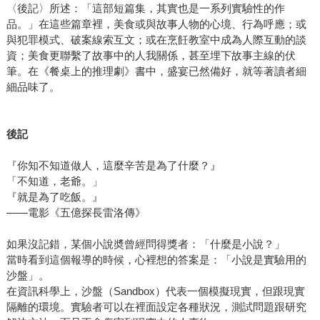
〈後記〉所述：「這部短篇集，其實也是一系列實驗性的作
品。」在這些篇章裡，美食或與故事人物的心境、行為呼應；或
與犯罪模式、破案線索互文；或在烹飪教室中成為人際互動的談
資；美食更聯繫了故事中的人我關係，甚至埋下故事主線的伏
筆。在《餐桌上的推理劇》書中，盛宴已然備好，就等著讀者細
細品味了。
後記
『你知不知道做人，這麼辛苦是為了什麼？』
「不知道，老爺。」
『就是為了吃飯。』
——電影《五億探長雷洛傳》
如果沒記錯，某個小說奬曾經問得獎者：「什麼是小說？」
當時看到這個報導的時候，心裡想的答案是：「小說是實驗用的
沙盤」。
在資訊科學上，沙盤（Sandbox）代表一個模擬現實，但跟現實
隔離的環境。實驗者可以在裡面設定各種狀況，測試問題跟研究