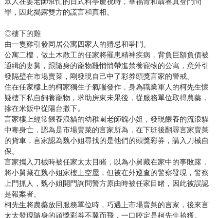
眾人在姜老師幫忙的日式料亭慶祝時，畢福青和聶睿真登門問
罪，因此揭露雙方的謊言和真相。
◎樓下的雞
由一隻雞引發同居公寓四家人的猜忌和爭鬥。
公寓二樓，做土木散工的任家將罹患精神疾病，背負巨額負債被
通緝的妻舅，跟隨身的寵物雞悄悄帶進禁養寵物的公寓，意外引
發隔壁在市場賣菜，剛發現自己中了彩券頭獎言家的警戒。
住在任家樓上的柯家獨生子氣喘發作，身為職業軍人的柯先生懷
疑樓下私自飼養寵物，求助房東未果後，從服務單位取得農藥，
摻在米飯中從陽台撒下。
言家樓上經常餵養浪貓的幼稚園老師魏小姐，發現餵養的流浪貓
中毒身亡，認為是市場賣菜的言家所為，在下班後翻尋言家賣菜
的貨車，言家認為魏小姐尋找的是他們的頭獎彩券，購入刀械自
保。
言家攜入刀械時被任家太太目睹，以為小舅藏在家中的事敗露，
將小舅藏在魏小姐家樓上空屋，但被在外巡查的警察發現，警察
上門抓人，魏小姐開門詢問警方原由時被任家目睹，因此被誤認
是報案者。
柯先生將農藥放回服務單位時，巧遇上市場賣菜的言家，後來言
太太發現隨身的頭獎彩券不翼而飛，一口咬定是柯先生拾獲。