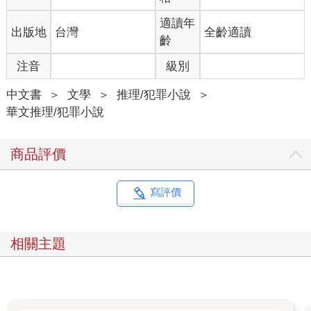
戴上看不見眼睛的墨鏡，蒼白的皮膚加上沒有血色的嘴脣。看上
去就像去年他去日本觀光時，在寶塚劇場看到號稱女扮男裝的演
適讀年
出版地
台灣
全齡適讀
員。
齡
「妳是什麼東西？我幹嘛要告訴妳？」
注音
級別
蹺家少女點點頭，下一秒他本來就不多的頭髮被一股大力往下
拉，將他的腦袋死死摁在辦公桌上。
中文書
＞
文學
＞
推理/犯罪小說
＞
一隻手拿著皮製證件套在他面前打開，露出警徽和一張跟少女長
華文推理/犯罪小說
得很像，不過穿著深藍色警裝的照片。
「我是刑事組葉采薇，以涉嫌謀殺安恭直的罪名逮捕你，」朱子
材耳邊響起少女的聲音，「你有權保持沉默，可以聘請律師辯
商品評價
護……」
他這才想起來，除了放假的女學生跟蹺家少女，刑警好像也常穿
牛仔外套跟牛仔褲。
寫評價
真是失算啊，朱子材嘆了口氣，「好吧，我招了，安恭直是我的
客戶—— 」
「來不及了，」那個聲音說：「我們回刑事組再慢慢討論吧。」
相關主題
門外響起雜沓的腳步聲。還有幾聲夾雜著「老大」的驚呼。
那些驢蛋怎麼吃個午飯吃到現在才回來？
「喂！妳要對我們大哥怎樣！」一個粗糙的聲音吼道。
「哦，我要帶你們老大回去，」少女格格笑了兩聲，「你們要跟
他一起來嗎？」