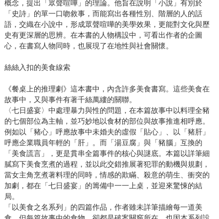
概念，提出「眾聲喧嘩」的理論。他旨在說明「小說」有別於
「史詩」的單一口吻敘事，而能寫出各種性別、階層的人的話
語，交織在小說中，形成眾聲喧嘩的美學效果，更能對文化與歷
史有更深層的思辨。在本書的人物構設中，可看出作者的企圖
心，在書寫人物同時，也展現了在地性與社會關懷。
絲絲入扣的美食線索
《餐桌上的推理劇》這本書中，內含許多美食書寫。這些美食在
故事中，又與事件有著千絲萬縷的關聯。
〈七日盛宴〉中處理暴力與性的問題，在本篇故事中以料理全豬
的七個部位為主軸，並巧妙地以食材的部位與故事推進相呼應。
例如以「豬心」呼應故事中未婚夫的虛假「貼心」、以「豬肝」
呼應企業職員年輕的「肝」。而「湯豆腐」與「豬腦」互換的
「美食謊言」，更是貫串全篇事件的核心與謎底。本篇以詳筆細
膩寫下美食烹煮的過程，並以此交錯推展著犯罪的動機與規劃，
當女主角烹煮著料理的同時，情感的欺瞞、殺意的萌生、衝突的
加劇，都在「七日盛宴」的籌備中一一上桌，並迎來驚悚的結
局。
「以美食之名系列」的四篇作品，作者雖未詳筆描繪每一道美
食，但每篇故事中的食物，卻都是破案關竅所在。也因本系列設