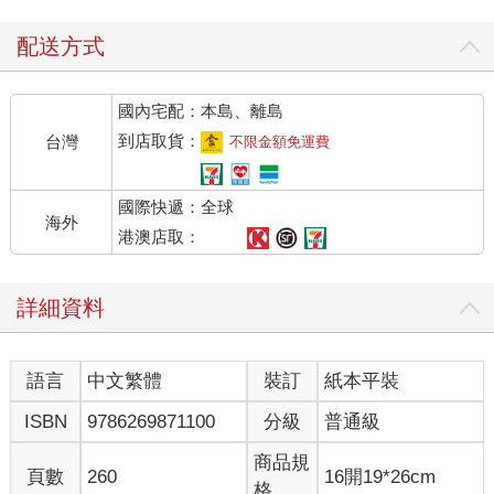
喝。加上每隔一段時間就有人拿著土製手槍跟刀子上門尋仇，有
人開門就扣扳機。
配送方式
所以他一租下辦公室，就連忙換新大門，加上兩部不停左右張大
眼張望的監視器。
國內宅配：本島、離島
沒想到還是出事了。
他一把推開擋在辦公桌前的門扇，試著看清楚對方是誰。
到店取貨：
台灣
不限金額免運費
門外的身影如同孩童般瘦小，隨著身影進入屋內，朱子材看到一
張頂著妹妹頭，像高中女生的細瘦臉蛋。
國際快遞：全球
「朱子材在嗎？」連聲音也像高中女生。
海外
「我就是。」對方酷似高中女生的外表，還穿著輕便的牛仔外套
港澳店取：
和牛仔褲，讓他想到假日在徒步區看到跟姐妹淘提著大包小包瞎
拚的小女生，朱子材在腦海中歸納過去上門的顧客形象，認為對
詳細資料
方不過是花光了錢，想做點像跟中年上班族訛詐之類的勾當，好
快點拿到錢的蹺家少女，不由得放下心來，「大門是妳打破的
嗎？」
語言
中文繁體
裝訂
紙本平裝
「我在門口敲門沒人應，隨便一踢就這樣了。」
隨便一踢？「妳來借錢，幹嘛踢壞我辦公室的大門？」
ISBN
9786269871100
分級
普通級
「誰說我是來借錢的？」少女拿出一張照片，舉到他面前，「認
得這個人嗎？」
商品規
頁數
260
16開19*26cm
照片裡有個穿著白西裝的男人，雖然留著一頭染成金色的長髮，
格