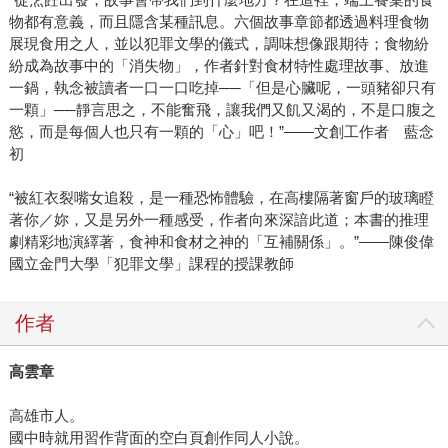
物都有意義，而且隱含某種訊息。六個故事章節都透過料理食物
展現食用之人，並以犯罪文學的儀式，調味想像跟期待；食物紛
紛成為故事中的「消失物」，作者針對食材特性處理故事、放進
一鍋，執念被讀者一口一口吃掉──「但是心臟呢，一頭豬卻只有
一顆」──靜言思之，不能奮飛，讓我們又飢又渴的，不是口腹之
慾，而是每個人也只有一顆的「心」吧！”——文創工作者 藍念
初
“被紅衣裂嘴女追殺，是一種恐怖體驗，在高樓隔著窗戶的玻璃瞪
著你／妳，又是另外一種感受，作者向來深諳此道；本書的推理
劇精彩地演繹著，食神和食材之神的「互補關係」。”——陳俊偉
國立金門大學「犯罪文學」課程的授課教師
作者
高雲章
高雄市人。
國中時就用習作背面的空白頁創作同人小說。