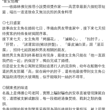
“食安危機”
——收錄林佛兒推理小說獎得獎作家——高雲章最新六個犯罪短
篇，端出一道道致命又無法抗拒的美食料理
◎七日盛宴
故事由女主角在婚前七日，準備由男友帶進家中，接下來七天招
待賓客的特殊食材揭開序幕。
接下來七天，女主角用『烤腦花』、『滷豬心』、『扣肘子』、
『肝膋』、『諸運當頭(豬頭拼盤)』、『爆皮滷白菜』跟『湯豆
腐』。招待七組跟她和男友相關的親友。
雖然男主角直到終幕都沒有現身，最後女主角只能在『他一直跟
我們在一起』的保證下，獨自完成了婚禮。
但是從女主角公寓附近開始追逐行人的流浪狗，幼年在船難中生
還的男友部屬『高』留在碗中的肘子，還有他最後帶到女主角公
寓協助清理的大玻璃瓶，似乎能嗅到一絲的不尋常。
◎關東煮的味道
名義上是傳播公司老闆，實際上騙財騙色的安恭直被發現陳屍自
宅，遺體被支解成數段，每一段都經過像焚燒、戳刺之類的傷
損。
負責偵辦的新進刑警葉采薇因為調任後接到大量投訴，被上司華