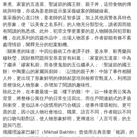
東煮、家宴的五道菜、聖誕節的國王餅、親子丼，這些食物的傳
統與特徵，亦成為姜老師提示葉采薇破案的關鍵線索。
葉采薇的心直口快，姜老師的足智多謀，加上其他員警各具特色
的形象，使「以美食之名系列」的人物充分類型化，讀者因而能
有閱讀的熟悉感。此外，犯罪文學更重要的是人物關係與犯罪動
機，在此系列的四篇作品中，出場人物眾多，作者卻能有條不紊
處理情節，闡釋充分的犯案動機。
〈關東煮的味道〉中四位藝術工作者譚子靜、姜永寧、靳秀蘭與
穆秋瑩，因財務問題與安恭直皆有糾葛；〈家宴的五道菜〉中為
了繼承「繆家私廚」而各懷鬼胎的五位繼承人；〈聖誕節的國王
餅〉中陶重山的家屬與廚師；〈記憶的親子丼〉中除了事件相關
人外，更出現了形象鮮明的律師郝瑟培與檢察官甄直人，利用諧
音梗強化人物形象，亦增加了閱讀的趣味性。
除此之外，在本書最後一篇〈樓下的雞〉中，以一棟老舊公寓為
背景，將整棟公寓住戶的日常生活寫出。而住戶間連鎖式的矛盾
與衝突，更似話本小說慣用的巧合構設，使事件環環相扣。更可
貴的是，因小說人物社會地位、職業、語言不同，作者能以不同
的口吻勾勒對話，使人物形象鮮明，更傳達出「人言可畏」的主
題與巧思。
俄國理論家巴赫汀（Mikhail Bakhtin）曾借用古典音樂「複調」的