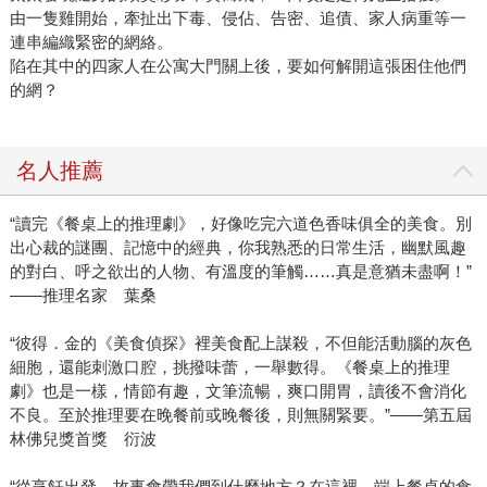
由一隻雞開始，牽扯出下毒、侵佔、告密、追債、家人病重等一
連串編織緊密的網絡。
陷在其中的四家人在公寓大門關上後，要如何解開這張困住他們
的網？
名人推薦
“讀完《餐桌上的推理劇》，好像吃完六道色香味俱全的美食。別
出心裁的謎團、記憶中的經典，你我熟悉的日常生活，幽默風趣
的對白、呼之欲出的人物、有溫度的筆觸……真是意猶未盡啊！”
——推理名家 葉桑
“彼得．金的《美食偵探》裡美食配上謀殺，不但能活動腦的灰色
細胞，還能刺激口腔，挑撥味蕾，一舉數得。《餐桌上的推理
劇》也是一樣，情節有趣，文筆流暢，爽口開胃，讀後不會消化
不良。至於推理要在晚餐前或晚餐後，則無關緊要。”——第五屆
林佛兒獎首獎 衍波
“從烹飪出發，故事會帶我們到什麼地方？在這裡，端上餐桌的食