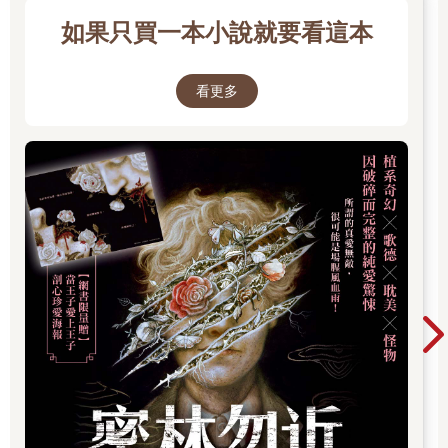
※ ※ ※
如果只買一本小說就要看這本
「結果朱子材的十幾個手下都掛了彩，幸好他本人沒什麼傷。
——妳有頭緒嗎？」
「我一聽到他說『妳是什麼東西』時，火氣就上來了，下手或許
看更多
重了點。」葉采薇雙手下垂，低著頭，站在辦公桌後，「他們沒
有說什麼嗎？」
「妳希望他們說什麼？」聲音來自辦公桌後，一個底下有兩隻手
握住，張開的檔案夾後。
「就是——您知道的嘛，像是要驗傷、控告、寫悔過書……」她
的聲音低了下來。
「哦，妳說那個啊。」那個聲音停了一下，「我跟朱子材講過就
沒事了，比起要告人，他覺得回去做生意還比較實在。」
「是嗎？」
「畢竟那棟大樓還有很多人需要他，或者說，需要他的錢。——
而且他看起來，好像真的被妳嚇壞了。」
「呃？」
「他一見到我就像連珠砲一樣，說自己那天不過在樓下聯絡安恭
直沒有回應，跟保全吵了起來而已。自己願意拿自己跟所有手下
的人頭擔保，自己絕對沒有殺安恭直。」
那張照片裡的人叫安恭直，二十六歲，是某家傳播公司的老闆。