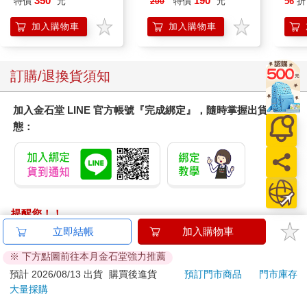
350
190
特價
元
特價
元
56
折
200
去拜訪一下她們好了。——等一下。」
Party單人套票
「怎麼了？」
加入購物車
加入購物車
「妳不是報名才藝教室了嗎？收據給我，畢竟妳是用進修名義去
上課，學費是可以報銷的。」
葉采薇拿出收據放在桌上，行個軍禮後走出辦公室。
訂購/退換貨須知
華安童伸手拿起收據端詳，目光滑過『課程』那一欄時，噗哧一
聲笑了出來。
加入金石堂 LINE 官方帳號『完成綁定』，隨時掌握出貨動
※ ※ ※
態：
手機喇叭傳出一聲撕心裂肺的哀嚎，聲音在只有單薄的石膏板隔
間，頭頂吊著管道跟電線的空間迴盪，前面幾個婦人轉過頭來。
葉采薇連忙拿起手機把音量關小，靠近耳邊，「你就不能講完電
話再看診嗎？」
「妳在說什麼瘋話啦？」又一聲哀嚎，「他從兩層樓工地摔下
來，一隻腳骨折，如果不現在幫他正骨，光痛就痛死了。 ——骨
提醒您！！
頭已經拉回來了，再等一下喔。」
金石堂及銀行均不會請您操作ATM! 如接獲電話要求您前往
立即結帳
加入購物車
「老爸呢？」
ATM提款機，請不要聽從指示，以免受騙上當！
「在樓上道館。」除了大人跟小孩的哀嚎跟呻吟，研鉢捶藥的叩
※ 下方點圖前往本月金石堂強力推薦
叩聲，背景還隱約能聽到十幾隻腳掌重重踩在水泥地上的跺地
退換貨須知：
預計 2026/08/13 出貨
購買後進貨
預訂門市商品
門市庫存
聲。
大量採購
**提醒您，鑑賞期不等於試用期，退回商品須為全新狀態**
為了這個聲音跟剛才那聲哀嚎，他們搬過好幾次家，
依據「消費者保護法」第19條及行政院消費者保護處公告之