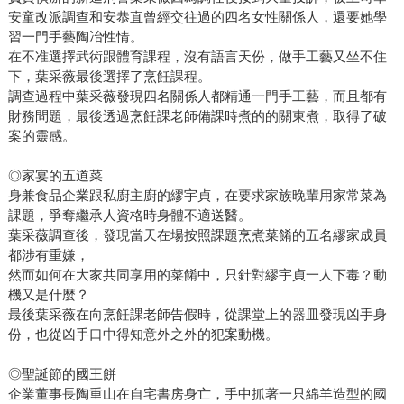
安童改派調查和安恭直曾經交往過的四名女性關係人，還要她學
習一門手藝陶冶性情。
在不准選擇武術跟體育課程，沒有語言天份，做手工藝又坐不住
下，葉采薇最後選擇了烹飪課程。
調查過程中葉采薇發現四名關係人都精通一門手工藝，而且都有
財務問題，最後透過烹飪課老師備課時煮的的關東煮，取得了破
案的靈感。
◎家宴的五道菜
身兼食品企業跟私廚主廚的繆宇貞，在要求家族晚輩用家常菜為
課題，爭奪繼承人資格時身體不適送醫。
葉采薇調查後，發現當天在場按照課題烹煮菜餚的五名繆家成員
都涉有重嫌，
然而如何在大家共同享用的菜餚中，只針對繆宇貞一人下毒？動
機又是什麼？
最後葉采薇在向烹飪課老師告假時，從課堂上的器皿發現凶手身
份，也從凶手口中得知意外之外的犯案動機。
◎聖誕節的國王餅
企業董事長陶重山在自宅書房身亡，手中抓著一只綿羊造型的國