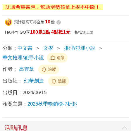
認購希望書包，幫助弱勢孩童上學不中斷！
10
預計最高可得金幣
點
?
100累1點 4點抵1元
HAPPY GO享
折抵無上限
分類：
中文書
＞
文學
＞
推理/犯罪小說
＞
華文推理/犯罪小說
追蹤
作者：
高雲章
追蹤
出版社：
幻華創造
追蹤
出版日：
2024/06/15
相關主題：
2025秋季暢銷榜-7折起
活動訊息