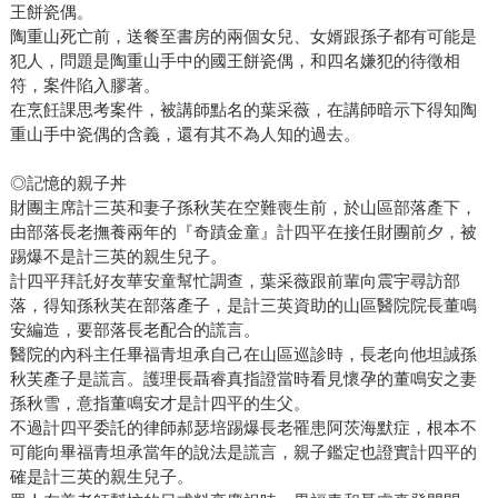
王餅瓷偶。
陶重山死亡前，送餐至書房的兩個女兒、女婿跟孫子都有可能是
犯人，問題是陶重山手中的國王餅瓷偶，和四名嫌犯的待徵相
符，案件陷入膠著。
在烹飪課思考案件，被講師點名的葉采薇，在講師暗示下得知陶
重山手中瓷偶的含義，還有其不為人知的過去。
◎記憶的親子丼
財團主席計三英和妻子孫秋芙在空難喪生前，於山區部落產下，
由部落長老撫養兩年的『奇蹟金童』計四平在接任財團前夕，被
踢爆不是計三英的親生兒子。
計四平拜託好友華安童幫忙調查，葉采薇跟前輩向震宇尋訪部
落，得知孫秋芙在部落產子，是計三英資助的山區醫院院長董鳴
安編造，要部落長老配合的謊言。
醫院的內科主任畢福青坦承自己在山區巡診時，長老向他坦誠孫
秋芙產子是謊言。護理長聶睿真指證當時看見懷孕的董鳴安之妻
孫秋雪，意指董鳴安才是計四平的生父。
不過計四平委託的律師郝瑟培踢爆長老罹患阿茨海默症，根本不
可能向畢福青坦承當年的說法是謊言，親子鑑定也證實計四平的
確是計三英的親生兒子。