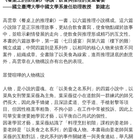
——國立臺灣大學中國文學系兼任助理教授 劉建志
高雲章《餐桌上的推理劇》一書，以六篇推理小說構成。這六篇
小說除了是正宗推理故事，更結合飲食書寫，使食物點綴於故事
中，並暗示劇情發展的走向，使飲食與推理形成精巧的互文性。
本書的六篇故事中，第一篇〈七日盛宴〉與第六篇〈樓下的雞〉
獨立成篇，中間四篇則是系列作，以相同的核心人物來偵查不同
案件，組織成章。全書除了以美食為線索，進而推理謎底的創意
外，高雲章在人物構設亦有出色的表現。
眾聲喧嘩的人物構設
人物，是小說的靈魂。在「以美食之名系列」的四篇小說中，以
菜鳥女刑警葉采薇為主角。葉采薇從小在道館與一群練武的師兄
們長大，因此身手矯健，且深諳柔道、空手道、手槍射擊等項
目。但因性格直率粗魯、不拘小節，在工作中常被投訴。因此上
司華安童便要她學習才藝，以平衡自己尚武的個性。
因著學習才藝，葉采薇結識了「料理烹飪初階」課程的姜老師，
姜老師是「以美食之名系列」的靈魂人物。本書藉由姜老師與葉
采薇的互動對話，使此系列的事件關鍵逐一與美食連結，舉凡關