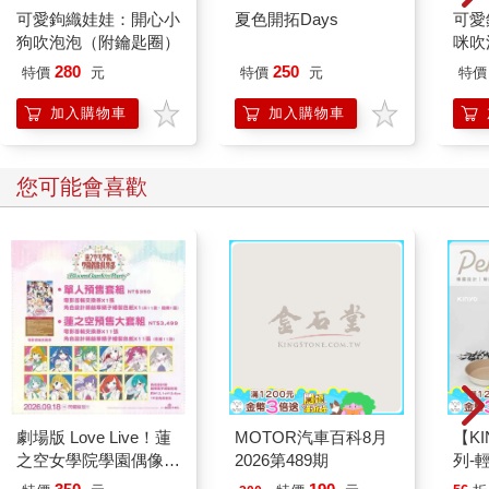
可愛鉤織娃娃：開心小
夏色開拓Days
可愛
「看到這疊文件了嗎？」華安童側過頭，望向身旁小辦公桌上，
狗吹泡泡（附鑰匙圈）
咪吹
一疊大概有十根指頭厚的公文夾，「光是這一個月，跟妳有關的
投訴案就有這麼多，如果今天再加上朱子材跟他的手下，恐怕還
280
250
特價
元
特價
元
特價
要再多三四根手指頭。 ——不說這個了，我要妳做的事辦好了
加入購物車
加入購物車
嗎？」
「嗯，已經報名了，今天過去上第一堂課。」葉采薇雙唇微張，
似乎在思考要如何開口，「那個——一定要過去上課嗎？」
您可能會喜歡
「以前葉老師在課堂上，曾經問過我們一個問題，」華安童雙臂
擱在桌上，指尖托住尖削的下顎，「為什麼日本武士除了武術，
還要學像茶道、花道、下棋、畫畫、雕刻之類，一般認為只有文
人才要學的技藝？」
「為什麼？」
「因為武士一天到晚作戰殺人，整個人都充滿殺氣，如果不學點
文人的技藝平衡一下，光是上朝時坐在下面，就能將文臣跟天皇
嚇到屁滾尿流。」華安童說：「就不講這些投訴案了，難道妳想
看結婚時新郎光看到妳，就嚇到動彈不得嗎？」
「什麼結婚？我現在還沒有男朋友！」
「好吧，好吧，趕快去上課，朱子材那邊我會另外找人看著。」
劇場版 Love Live！蓮
MOTOR汽車百科8月
【KI
「那我要做什麼？」
之空女學院學園偶像俱
2026第489期
列-
「隊上清查了安恭直的通訊錄，過濾出幾個女性友人，這幾天妳
樂部 Bloom Garden
平煎