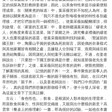
定的偵探為烹飪教師姜老師，因此，以美食特性來提示線索便順
理成章。在〈關東煮的味道〉中，葉采薇苦於不知犯人為何，姜
老師以關東煮為提示：「我只不過先針對每樣食材的特性各別處
理後，才把它們放在同一鍋裡而已。」使葉采薇如醍醐灌頂，得
到啟發。在〈家宴的五道菜〉中，姜老師建議葉采薇以「繆老夫
人」的角度來看這五道菜。除了菜餚之外，講究餐桌禮儀的繆老
夫人也重視盛裝的器皿，使葉采薇能順利找到線索。〈聖誕節的
國王餅〉中，陶重山手握的瓷偶為死前留言，因瓷偶的衣著樣式
與其他家屬皆有相關之處，且嫌疑人分別端了茶、燕窩與綠豆糕
進房給陶重山，因而讓犯人與犯案手法難以確定。不過，在姜老
師說出：「只要想一下國王餅瓷偶是什麼，就知道那個老先生要
告訴妳什麼了」之後，葉采薇回想起所查的資料，便豁然開朗，
了解案情的真相。〈記憶的親子丼〉一文，事件聚焦於當事人的
親子關係，但謎底卻又與一般的親子關係有別。因此，在日式料
亭所吃的「親子丼」，以及姜老師說出：「我們口中所謂的『親
子』，真的是我們所想像的那個樣子嗎？」便十分發人深省，更
為這篇文章下了完美註腳。
古云：「食色性也。」飲食，是根源於人類本能的生理需求，
而當飲食與暴力、性與犯罪交織後，又能寫出什麼樣的新意？高
雲章《餐桌上的推理劇》一書，即為很好的試驗。一如他在本書