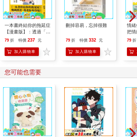
訊。
「你相信朱子材的話？」葉采薇說。
「當時我根本沒開口，他就一股腦全招了，還說自己一個禮拜前
有打電話通知安恭直，一個禮拜後會上門什麼的，就像怕妳會再
一本書終結你的拖延症
刪掉容易，忘掉很難
情緒
一次踹破他辦公室的大門一樣。況且對朱子材而言，殺了安恭直
【漫畫版】：透過「小
把情
只會背上一條人命，留他一條命，還可以多收點利息。」檔案夾
行動」打開大腦的行動
誰都
237
332
79
折
特價
元
79
折
特價
元
79
折
下面那雙手『啪』地一聲，闔起檔案夾，放在辦公桌上，「妳不
開關，懶人也能變身
能再這樣子啦。」
「行動派」的37個科
加入購物車
加入購物車
葉采薇對面隔著辦公桌坐著一個警察制服裝束，看上去大概三十
學方法
來歲，高個頭的男子，視線穿過架在瘦臉蛋上的鈦框眼鏡鏡片，
鎖在葉采薇的臉上。
您可能也需要
她不由得低下頭，將目光停在辦公桌上一塊印著『偵一隊隊長
華安童』，鑲在木頭底座的銅牌上。
「知道為什麼妳一進刑事組，我就把妳調來這裡嗎？」華安童
說。
「因為我在警校柔道、空手道、手槍射擊、防衛駕駛、田徑都是
第一名，還代表警校參加運動會拿到金牌？」
「不，因為葉老師是我的師父跟警校老師，」華安童停了一下，
「如果知道他的獨生女當刑警不到一個月，就被踢回交通組開罰
單。他老人家會很傷心的。」
「是哦。」