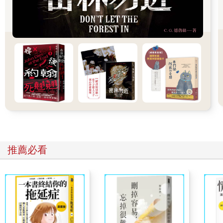
不過『傳播公司』什麼的，只存在於他遞給旁人的名片中。
實際上他真正的工作，是以向偶遇女子介紹演出機會，騙財騙色
的無賴。
不過靠著這個，他卻能住在位於市中心，住戶不是名流就是明星
的高價大樓，開著名牌跑車出入。
幾天前，因為三個月沒有繳交大樓的管理費，管理單位帶著警察
跟鎖匠，撬開了他居住豪宅的大門。
安恭直躺在客廳的躺椅上，保全伸手想把他搖醒，對方整條胳臂
卻掉到地毯上。
根據隨後趕到的刑警和鑑識人員發現，安恭直已死亡多日，遺體
像金剛經講的，被『節節支解』。
而且每個部位，都有不同程度的傷害。
他濕淋淋的腦袋透著一股酒精味，似乎被泡在酒中多日。
推薦必看
軀幹被燒得焦黑。
手腳有多處的銳器和鈍器傷。
警方查詢保全的會客記錄，發現三天前朱子材為了催討安恭直向
他借的一百萬元，到樓下表示要上樓。
保全撥通安恭直家的對講機時，聽到安恭直要求不會客，保全按
照指示準備送客，和朱子材發生了衝突。
所以葉采薇才會踹破朱子材辦公室的大門，準備押他到警局偵