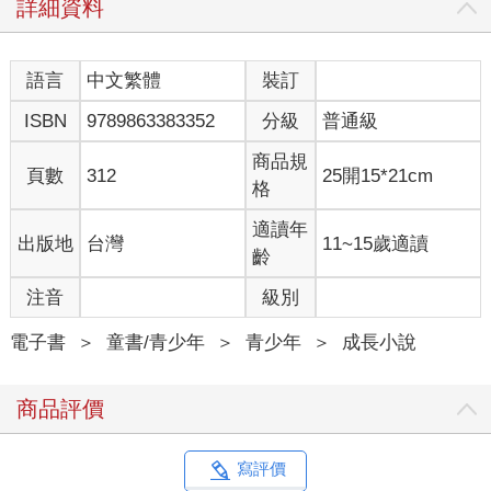
詳細資料
語言
中文繁體
裝訂
ISBN
9789863383352
分級
普通級
商品規
頁數
312
25開15*21cm
格
適讀年
出版地
台灣
11~15歲適讀
齡
注音
級別
電子書
＞
童書/青少年
＞
青少年
＞
成長小說
商品評價
寫評價