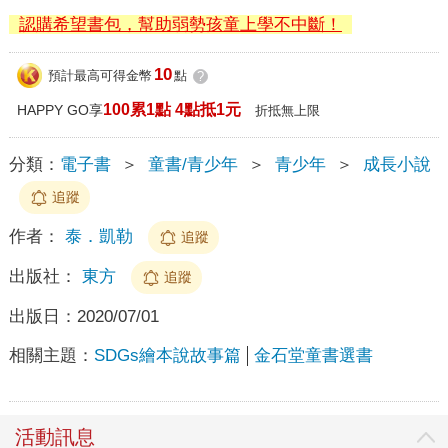
認購希望書包，幫助弱勢孩童上學不中斷！
10
預計最高可得金幣
點
?
100累1點 4點抵1元
HAPPY GO享
折抵無上限
分類：
電子書
＞
童書/青少年
＞
青少年
＞
成長小說
追蹤
作者：
泰．凱勒
追蹤
出版社：
東方
追蹤
出版日：
2020/07/01
相關主題：
SDGs繪本說故事篇
金石堂童書選書
活動訊息