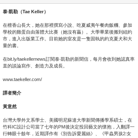
泰
‧
凱勒（
Tae Keller
）
在檀香山長大，她在那裡撰寫小說、吃夏威夷午餐肉飯糰、參加
學校的雞蛋自由落體大比賽（她沒有贏）。大學畢業後搬到紐約
市，進入出版業工作。目前她的室友是一隻固執的約克夏犬和大
量的書。
在bit.ly/taekellernews訂閱泰‧凱勒的新聞信，每月會收到她認真率
直的談論寫作、創造力及成長。
www.taekeller.com/
譯者簡介
黃意然
台灣大學外文系學士、美國明尼蘇達大學新聞傳播學系碩士，在
竹科IC設計公司當了七年的PM後決定投回藝文的懷抱，入翻譯一
行轉眼十餘年，近期譯作有《別告訴愛麗絲》、《甲蟲男孩2:女