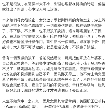
也不是很強，在這個半大不小，生理心理都在轉換的時期，偏偏
家裡出了問題，心事沒人可以訴說。
本來她們母女很親密，女兒放了學就到媽媽的實驗室去，穿上媽
媽助理留下的白色實驗衣，一切都模仿媽媽。現在媽媽突然變
了，不下樓、不上班，也不跟孩子說話，這令娜塔麗陷入了惶
恐。在這個非常需要大人指引陪伴的時刻，領航員不見了，爸爸
好像也不能發揮什麼作用。書中點出一個重點，即在家中發生變
故時，大人最不可以做的，就是逃避現實，不跟孩子談話。
曾有一個五歲的孩子，爸爸突然過世，媽媽把他寄放在外婆家，
自己去處理喪事。等到喪事辦完把孩子接回來時，孩子發現爸爸
不見了。媽媽認為他還小，總是避免這個話題。沒想到這個孩子
把爸爸的不見歸因到自己不乖，因為那天早上，他不肯上幼兒園
惹了爸爸生氣，他以為是這個原因讓爸爸不見了，所以他生怕母
親也會突然不見，產生了強烈的不安全感。幸好五年級時，碰到
一個好老師，親師的通力合作才將這個孩子導回正途。
人生不如意事十之八九，因此危機其實是常態，美國股王巴菲特
（Warren Buffett）說：「正確的評估真相，然後著手面對它。」