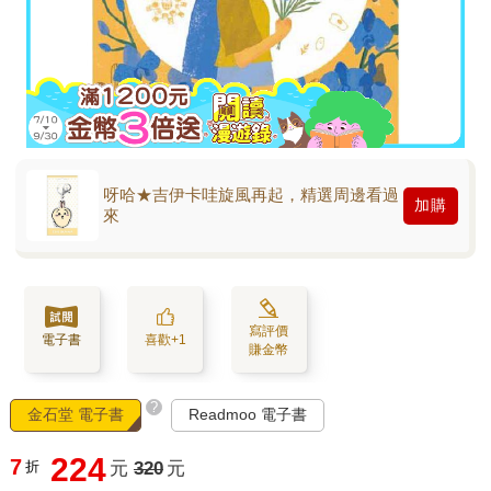
呀哈★吉伊卡哇旋風再起，精選周邊看過
加購
來
寫評價
電子書
喜歡+1
賺金幣
?
金石堂 電子書
Readmoo 電子書
224
7
折
元
320
元