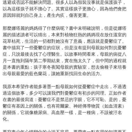
逃避或否認不能解決問題。很多人以為假裝沒事就是保護孩子，
以為這樣孩子就不擔心了。其實這樣孩子更擔心，因為他們會把
原因歸就到自己身上，產生內疚，傷害更重。
那麼娜塔麗的媽媽得了什麼病呢？書中未明確說明，但是從娜塔
麗的描述讀者可以猜出，本來對植物狂熱的媽媽現在放任溫室的
花草枯死，生活的一切都對她沒有了意義，應該就是憂鬱症了。
書中描寫了一些憂鬱症的症狀，但是沒有提到母親如何對抗憂鬱
症，只說最後去找了心理醫生。以故事時間看來，母親的病從八
月一直拖到隔年第二學期結束，實在拖太久了，但中間的過程就
是本書的重點：孩子寒冬夜闖母親的實驗室，想去偷種子來培養
出母親最愛的藍色蘭花，讓她重新找回生命的活力。
我原本希望作者能多著墨一點母親如何從憂鬱症中走出，不過透
過這個故事，多少可以讓我們對憂鬱症有初步的同理。正如作者
在書的最後寫道：憂鬱症不是禁忌的字眼，它不可恥。是的，憂
鬱症有基因上的關係，也有荷爾蒙、神經傳導物質（如血清素）
的關係，它就像糖尿病、高血壓一樣，是一種病，不該被汙名
化。
要寫青少年心情變化的小說不容易，要帶進一點有用的知識更不