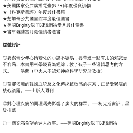
★美國國家公共廣播電臺(NPR)年度優良讀物
★《科克斯書評》年度最佳書籍
★芝加哥公共圖書館年度最佳圖書
★美國Brightly親子閱讀網站當月最佳童書
★書單雜誌當月最佳讀者選書
媒體好評
◎要寫青少年心情變化的小說不容易，要帶進一點有用的知識更
不容易。本書用科學競賽為經緯，教了孩子一些邏輯思考的方
式。――洪蘭（中央大學認知神經科學研究所教授）
◎當娜塔麗的韓國血統及文化傳統被敏感的探索，正是憂鬱症的
核心議題。──出版人週刊
◎對心理疾病的同理曙光影響了廣大的群眾。──柯克斯書評，星
級推薦
◎一個充滿希望的迷人故事。──美國Brightly親子閱讀網站