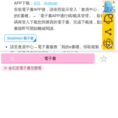
APP下載：
iOS
Android
安裝電子書APP後，請依照提示登入「會員中心」→「我
的E書櫃」→「電子書APP通行碼/載具管理」，取得通行
碼再登入下載您所購買的電子書。完成下載後，點選任一
書籍即可開始離線閱讀。
請至會員中心→電子書服務「我的e書櫃」領取複製『兌換
碼』至電子書服務商Readmoo進行兌換。
電子書
退換貨須知：
※ 金石堂電子書怎麼看
因版權保護，您在金石堂所購買的電子書僅能以金石堂專屬
的閱讀軟體開啟閱讀，無法以其他閱讀器或直接下載檔案。
依據「消費者保護法」第19條及行政院消費者保護處公告之
「通訊交易解除權合理例外情事適用準則」，非以有形媒介
提供之數位內容或一經提供即為完成之線上服務，經消費者
事先同意始提供。（如：電子書、電子雜誌、下載版軟體、
虛擬商品…等），
不受「網購服務需提供七日鑑賞期」的限
制
。為維護您的權益，建議您先使用「試閱」功能後再付款