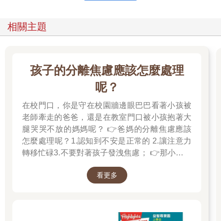
相關主題
孩子的分離焦慮應該怎麼處理
呢？
在校門口，你是守在校園牆邊眼巴巴看著小孩被
老師牽走的爸爸，還是在教室門口被小孩抱著大
腿哭哭不放的媽媽呢？ 👉爸媽的分離焦慮應該
怎麼處理呢？1.認知到不安是正常的 2.讓注意力
轉移忙碌3.不要對著孩子發洩焦慮； 👉那小朋友
該如何適應過渡期呢？1.可給予適當的安撫玩具
看更多
也許是熟悉的玩偶增加安全感 2.與孩子分開時請
好好堅定道別不可哄騙,並保證會回到身邊3.準時
守約的接回孩子 好好的渡這個時期，爸爸媽媽和
孩子一起迎接成長的過程！真是太好了！ 🎉金石