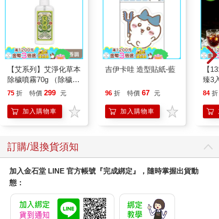
【艾系列】艾淨化草本
吉伊卡哇 造型貼紙-藍
【1
除穢噴霧70g （除穢/
臻3入
平安/淨化/艾草/芙蓉/
299
67
75
折
特價
元
96
折
特價
元
84
折
抹草） 此為單瓶賣場
另有多瓶組優惠賣場
加入購物車
加入購物車
訂購/退換貨須知
加入金石堂 LINE 官方帳號『完成綁定』，隨時掌握出貨動
態：