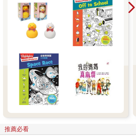
堂開學季！爸媽好輕鬆教你一站購足！文具、書
包、書套參展品全面5折起！👉文具滿777送80
元電子禮券 👉全站商品滿1200回饋4%金幣
推薦必看