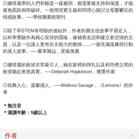
◎娜塔麗學到人們和雞蛋一樣脆弱，都需要被支持和保護，才能
避免因跌倒而破碎。一個用現實主義和同理心探討父母憂鬱症的
情感故事。──學校圖書館期刊
◎除了和STEM有明顯的連結外，作者的層次使故事平易近人，
以科學實驗作為精心安排的隱喻，修補舊友誼和建立新交情的主
題，以及一位讓人更有自主能力的教師……一個充滿溫馨與行動
的迷人故事。──書單雜誌，星級推薦
◎娜塔麗的敘述非常吸引人，她在家裡的掙扎以及和同儕之間的
衝突聽起來很真實。──Deborah Hopkinson，獲獎作家
◎鼓舞人心、溫馨感人。──Melissa Savage，《Lemons》的作
者
＊無注音
＊適讀年齡：9歲以上
作者