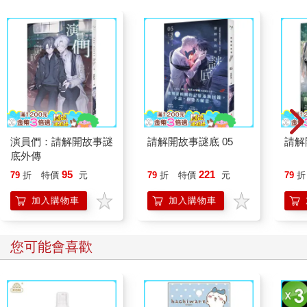
演員們：請解開故事謎
請解開故事謎底 05
請解
底外傳
95
221
79
折
特價
元
79
折
特價
元
79
折
加入購物車
加入購物車
您可能會喜歡