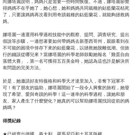
向娜塔麗說明，媽媽只是需要一些時間恢復。不過，娜塔麗卻覺
得媽媽不在乎她了，她心想，她和媽媽共同栽種的鈷藍蘭花枯死
了，只要讓媽媽再次看到用奇蹟栽種的鈷藍蘭花，就能夠拯救媽
媽。
娜塔麗一邊運用科學過程技能中的觀察、提問、調查研究、提出
假說等步驟，一邊想著要如何帶媽媽去新墨西哥州，親眼看到在
不可能的困境中倖存下來的鈷藍蘭花，以拯救她脫離低潮。但旅
行的錢該從哪兒來？當娜塔麗的科學老師鼓勵她報名「雞蛋自由
落體大賽」，第一名可獲得五百美金時，她認為這也許是解決所
有問題的完美方法。
於是，她邀請好友特薇格和科學天才達里加入，非奪下冠軍不
可！有了朋友的協助，娜塔麗開始了一段令人興奮的旅程，她發
現了希望、愛與奇蹟的科學！這一連串的科學過程，讓她和朋
友、家人產生了什麼變化？她真的可以幫助娜塔麗找回從前的媽
媽嗎？
得獎紀錄
★已經賣出德國、義大利、羅馬尼亞和土耳其版權