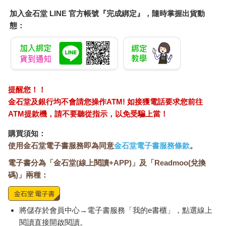
來以吝嗇而聞名的德國政府，誓言對德國公民提供高額的直接援
加入金石堂 LINE 官方帳號『完成綁定』，隨時掌握出貨動
助，其規模幾乎不亞於美國政府對美國民眾提供的直接援助──若
態：
換算為相同經濟規模，這筆援助的金額大約是西班牙政府對西班
牙國人提供的援助的四倍。雖然很遺憾的，很多歐洲國家政府，
尤其是比利時、法國、希臘、義大利、葡萄牙與西班牙顯得有點
力不從心，似乎無力保護本國消費者與企業免於受經濟衝擊，但
德國政治階級那麼積極應對這場危機，確實是非常值得關注，也
令人感到士氣大振。德國政治階級這次的回應和過去幾十年間的
提醒您！！
行為模式呈現非常鮮明的對比，所以這或許是一個好的開始，或
金石堂及銀行均不會請您操作ATM! 如接獲電話要求您前往
許未來他們將以更開明的方法來制訂經濟決策。
ATM提款機，請不要聽從指示，以免受騙上當！
這些決策的立即影響之一，是德國對世界其他地方進口品支出的
降幅，低於外國人對德國出口品的支出降幅，這一來一往的淨影
購買須知：
響，大約使德國二○二○年的總國內生產減少約一．一個百分點。
使用金石堂電子書服務即為同意
金石堂電子書服務條款
。
在無力花費那麼多政府支出的義大利，進口減少的幅度遠大於出
電子書分為「金石堂(線上閱讀+APP)」及「Readmoo(兌換
口，而這造成的貿易收支變化，使國民所得比原來增加了接近
一％。
碼)」兩種：
更顯著的影響是以德國政府為首的二十七個歐盟成員國領袖，同
意由歐盟執委會（European Commission）代表他們提供至多七
千五百億的貸款額度，並將其中部分資金用於集體救濟方案。雖
將儲存於會員中心→電子書服務「我的e書櫃」，點選線上
然那些救助的規模和Covid-19所帶來的損害比較起來相對仍較
閱讀直接開啟閱讀。