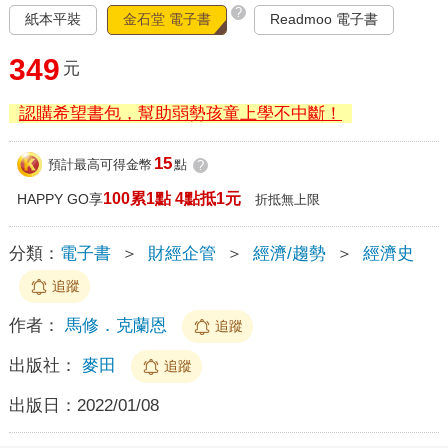
?
紙本平裝
金石堂 電子書
Readmoo 電子書
349
元
認購希望書包，幫助弱勢孩童上學不中斷！
15
預計最高可得金幣
點
?
100累1點 4點抵1元
HAPPY GO享
折抵無上限
分類：
電子書
＞
財經企管
＞
經濟/趨勢
＞
經濟史
追蹤
作者：
馬修．克蘭恩
追蹤
出版社：
麥田
追蹤
出版日：
2022/01/08