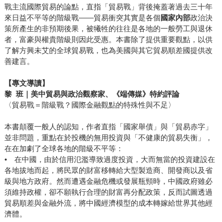
戰主流國際貿易的論點，直指「貿易戰」背後掩蓋著過去三十年
來日益不平等的階級戰——貿易衝突其實是各個
國家內部
政治決
策所產生的非預期後果，被犧牲的往往是各地的一般勞工與退休
者，富豪與權貴階級則因此受惠。本書除了提供重要觀點，以供
了解方興未艾的全球貿易戰，也為美國與其它貿易順差國提供改
善建言。
【專文導讀】
黎 班｜美中貿易與政治觀察家、《端傳媒》特約評論
〈貿易戰＝階級戰？國際金融觀點的特殊性與不足〉
本書顛覆一般人的認知，作者直指「國家舉債」與「貿易赤字」
並非問題，重點在於投機的無用投資與「不健康的貿易失衡」，
在在加劇了全球各地的階級不平等：
• 在中國，由於信用氾濫導致過度投資，大而無當的投資建設在
各地拔地而起，將民眾的財富移轉給大型製造商、開發商以及省
級與地方政府。然而遭遇金融危機或發展瓶頸時，中國政府雖必
須維持政權，卻不願執行合理的財富再分配政策，反而試圖透過
貿易順差與金融外流，將中國經濟模型的成本轉嫁給世界其他經
濟體。