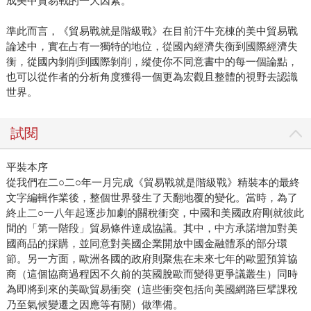
成美中貿易戰的一大因素。
準此而言，《貿易戰就是階級戰》在目前汗牛充棟的美中貿易戰
論述中，實在占有一獨特的地位，從國內經濟失衡到國際經濟失
衡，從國內剝削到國際剝削，縱使你不同意書中的每一個論點，
也可以從作者的分析角度獲得一個更為宏觀且整體的視野去認識
世界。
試閱
平裝本序
從我們在二○二○年一月完成《貿易戰就是階級戰》精裝本的最終
文字編輯作業後，整個世界發生了天翻地覆的變化。當時，為了
終止二○一八年起逐步加劇的關稅衝突，中國和美國政府剛就彼此
間的「第一階段」貿易條件達成協議。其中，中方承諾增加對美
國商品的採購，並同意對美國企業開放中國金融體系的部分環
節。另一方面，歐洲各國的政府則聚焦在未來七年的歐盟預算協
商（這個協商過程因不久前的英國脫歐而變得更爭議叢生）同時
為即將到來的美歐貿易衝突（這些衝突包括向美國網路巨擘課稅
乃至氣候變遷之因應等有關）做準備。