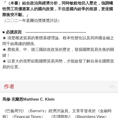
「（本書）結合政治與經濟分析，同時敏銳地切入歷史，強調犧
牲勞工而優惠富人的國內政策，不但是國內紛爭的根源，更使國
際衝突不斷。」
（二〇二一年蓋爾伯獎獲獎評語）
■
必讀原因 ----------------------------------------------
★ 清楚概述貿易的整體基礎理論、根本性變化以及與跨國金融之
間千絲萬縷的關係。
★ 爬梳美、中、德三國財政政策的歷史，發掘國際貿易失衡的關
鍵！
★ 以更大的視野綜觀國際貿易局勢，才能啟發了解自身在國際貿
易的位置。
作者
馬修‧克蘭恩Matthew C. Klein
《巴倫周刊》（Barron’s）經濟評論員。文章常發表於《金融時
報》（Financial Times）、《彭博觀點》（Bloomberg View）、