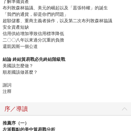
了解準備資產
布列敦森林協議、美元的崛起以及「囂張特權」的誕生
「我們的通貨，卻是你們的問題」
超額儲蓄、重商主義者操作，以及第二次布列敦森林協議
安全資產短缺
信用供給增加導致信用標準降低
二〇〇八年以來過分沉重的負擔
還凱因斯一個公道
結論 終結貿易戰必先終結階級戰
美國該怎麼做？
順差國該做甚麼？
謝詞
注釋
序／導讀
推薦序（一）
左派觀點的美中貿易戰分析