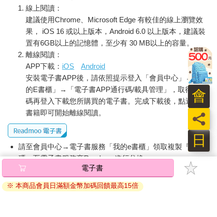
低，這項協議還是非常令人矚目，因為這是歐洲各國政府領袖首
線上閱讀：
度為了共同目標而協議提供聯合貸款。如果歐盟復甦基金
建議使用Chrome、Microsoft Edge 有較佳的線上瀏覽效
（Recovery and Resilience Facility）的成立真的發揮作用並成為
果， iOS 16 或以上版本，Android 6.0 以上版本，建議裝
一個前例，它很可能會成為歐盟朝「一加一大於二」的願景前進
置有6GB以上的記憶體，至少有 30 MB以上的容量。
的起步。過去為了北歐與南歐或東歐與西歐間的金錢問題而長久
離線閱讀：
處於衝突狀態的歐洲人，很有可能終於找到超越彼此歧異的方
APP下載：
iOS
Android
法，並開始共同努力為所有居民追求更好的生活。
安裝電子書APP後，請依照提示登入「會員中心」→「我
這引領我們進入本書的另一個觀點：繁榮不是一種匱乏
（scarce）的資源。各個社會的成就不是靠犧牲其他社會而來。
的E書櫃」→「電子書APP通行碼/載具管理」，取得通行
會
由於每個人都經由貿易與金融而息息相關，所以，更多生產與更
碼再登入下載您所購買的電子書。完成下載後，點選任一
多消費最終必定對每一個人有利。中國在毛澤東思想退場後的復
書籍即可開始離線閱讀。
員
興，並不是靠剝奪美國中產階級而來，相同的，中歐與東歐的開
放與重新融入西方，並沒有逼得法國、德國或義大利的勞工忍受
日
較低的工資、較高的失業率，以及較高的債務。事實上，較低的
請至會員中心→電子書服務「我的e書櫃」領取複製『兌換
工資、較高的失業率，以及較高的債務等後果，是世界各地的富
碼』至電子書服務商Readmoo進行兌換。
豪、富豪控制的企業，以及受富豪影響的政治領袖的選擇所造
電子書
成。那些選擇造成一個邪惡的結果：幾十年來，世界經濟大餅縮
退換貨須知：
小，全人類一直過著所得低於支出的入不敷出生活，甚至讓愈來
※ 本商品會員日滿額金幣加碼回饋最高15倍
因版權保護，您在金石堂所購買的電子書僅能以金石堂專屬
愈多人相信唯有個人吃苦，國家才能在全球市場上保有競爭力。
的閱讀軟體開啟閱讀，無法以其他閱讀器或直接下載檔案。
幸好自本書在二○二○年五月首度出版以來，我們在本書提出的論
依據「消費者保護法」第19條及行政院消費者保護處公告之