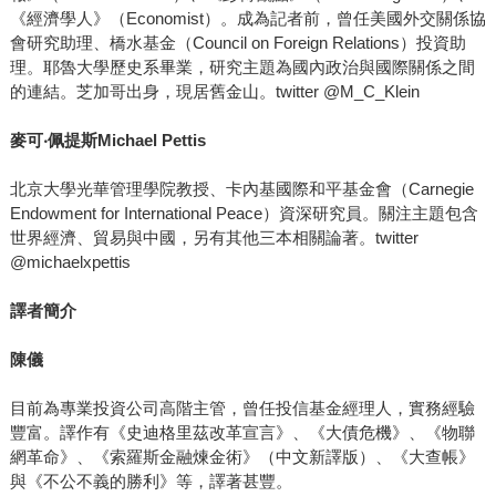
《經濟學人》（Economist）。成為記者前，曾任美國外交關係協
會研究助理、橋水基金（Council on Foreign Relations）投資助
理。耶魯大學歷史系畢業，研究主題為國內政治與國際關係之間
的連結。芝加哥出身，現居舊金山。twitter @M_C_Klein
麥可‧佩提斯Michael Pettis
北京大學光華管理學院教授、卡內基國際和平基金會（Carnegie
Endowment for International Peace）資深研究員。關注主題包含
世界經濟、貿易與中國，另有其他三本相關論著。twitter
@michaelxpettis
譯者簡介
陳儀
目前為專業投資公司高階主管，曾任投信基金經理人，實務經驗
豐富。譯作有《史迪格里茲改革宣言》、《大債危機》、《物聯
網革命》、《索羅斯金融煉金術》（中文新譯版）、《大查帳》
與《不公不義的勝利》等，譯著甚豐。