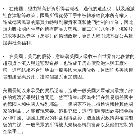
• 在德國，經由幫高薪資所得者減稅、過低的遺產稅，以及縮減
社會津貼等政策，國民所得從勞工手中被轉移給資本所有權人，
造成德國民眾的購買力轉移到權貴家庭和他們控制的企業，因此
無力吸收國內生產的所有商品與勞務。而二〇〇八年後，沉溺於
追求零財政赤字（黑零）的德國政府，更是大幅削減基礎公共建
設與社會福利。
• 在美國，美元的優勢，意味著美國人吸收來自世界各地多數的
超額資本流入與超額製造品，也造成了房市債務泡沫與工廠外
移。這些結果不合理地由一般美國大眾所吸收，且因許多美國權
貴階級受惠於此，讓整個體系更加穩固。
美國長期以來承受的貿易逆差，造成一般美國大眾確實承擔了許
多的經濟苦果與社會問題。然而這並非因為生活在貿易順差國中
的德國人和中國人特別邪惡，一個國家不是非得透過犧牲其他國
家的利益，才能實現繁榮。追根究柢，這些問題導因於美國金融
家和中國、德國工業家的利益相得益彰，透過國家政策與權貴階
級的共謀，一般民眾的所得被大規模移轉到富豪以及他們控制的
企業手上。