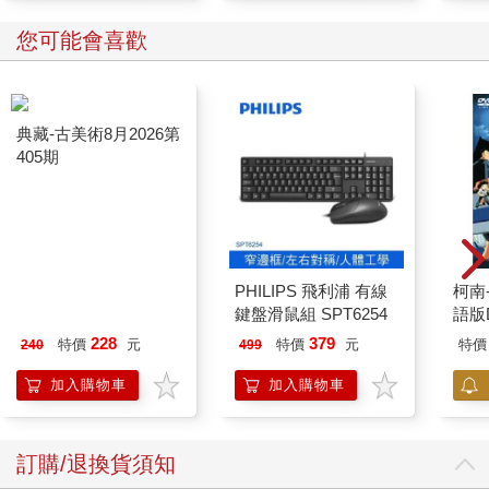
年萎縮了大約三．五％，非食品雜貨與汽油相關的消費品支出卻
成長了四％。相似的，住宅建築支出上升幾近一○％。由於美國政
您可能會喜歡
府採取大規模的財政與貨幣政策回應這場流行疫病，故即使疫情
極度嚴重，很多美國人手上的現金卻增加到有生以來最多的水
準。雖然很多民眾選擇將這些現金用來償還信用卡債，或將之存
入支票存款帳戶，也很多人利用這筆額外的資金增加汽車、家電
用品與住宅翻新等方面的支出。但二○二○年美國的製造業產量比
二○一九年減少六％，出口更降低了一六％。
我們可以把這些現象略微簡化為一個結論：即使中國消費者縮減
支出（外國製造商被犧牲），但中國的生產商卻在中國政府與美
國消費者（後者獲得美國聯邦政府的資金奧援）共同支持下繼續
成長。這一切的淨影響是：美國貿易逆差大幅上升，增加的金額
典藏-古美術8月2026第
PHILIPS 飛利浦 有線
柯南
幾乎完全等於中國貿易順差的增加金額。如果美國和世界上其他
405期
鍵盤滑鼠組 SPT6254
語版
經濟體都採取和中國一樣的方式來應對Covid-19所產生的經濟影
響，最可能的結果應該是全球失業大增，中國本身的失業增加幅
228
379
特價
元
特價
元
特價
240
499
度將尤其嚴重。當整個世界因商品及勞務需求遽減而受苦之際，
加入購物車
加入購物車
除非其他國家選擇支持額外的消費支出來平衡中國增加的生產，
否則中國鼓勵增產的對策不可能有效解決經濟崩潰的問題。
這場流行疫病導致中國與美國之間原本就存在的經濟與金融失衡
變得更嚴重，不過，若以較樂觀的角度來看待，這場疫情可能代
訂購/退換貨須知
表著主要歐洲國家之間再平衡流程的開始。二○二一年年初時，向