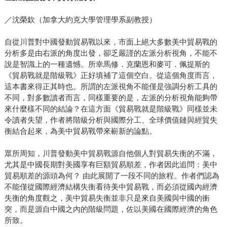
／沈榮欽（加拿大約克大學管理學系副教授）
自從川普對中國發動貿易戰以來，市面上絕大多數美中貿易戰的
分析多是由右派的角度出發，卻乏嚴謹的左派分析視角，不能不
說是智識上的一種遺憾。所幸馬修．克蘭恩和麥可．佩提斯的
《貿易戰就是階級戰》正好填補了這個空白。從這個角度而言，
這本書來得正其時也。所謂的左派視角不能僅是強調分析工具的
不同，對多數讀者而言，同樣重要的是，左派的分析視角能夠帶
來什麼樣不同的結論？在這方面《貿易戰就是階級戰》同樣並未
令讀者失望，作者將階級分析與國際分工、全球價值鏈與經貿失
衡結合起來，為美中貿易戰帶來嶄新的論點。
眾所周知，川普發動美中貿易戰源自他個人對貿易失衡的不滿，
尤其是中國長期對美國享有巨額貿易順差，作者因此追問：美中
貿易順差的源頭為何？ 由此展開了一段不同的旅程。作者們認為
不能僅從國際經濟結構失衡看待美中貿易戰，而必須從國內經濟
失衡的角度觀之，美中貿易失衡並非只是來自美國與中國的衝
突，而是源自中國之內的階級問題，佐以美國在國際經濟的角色
所致。