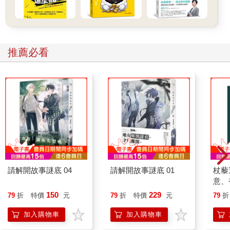
對這場疫情的回應方式有所不同，中國的前述因應方式，理應對
中國人與全球經濟產生截然不同的影響，對美國來說也是一樣。
由於這兩個國家分採不同的方法，所以儘管病毒剛來襲之際，它
們都經歷了相似的經濟衰退，但事後各自的復甦歷程看起來卻大
不相同。而箇中差異經由貿易與金融的變化而獲得調和。
推薦必看
雖然Covid-19源自中國，但中國中央政府的積極回應，使當地的
疫情大約在三月份就幾乎被撲滅。中國的商業活動雖在一月份與
二月份重挫，但在春天到來之際，幾乎每一項經濟指標實際上都
已快速反彈，只不過，剛失業的數千萬民農民工被迫回到鄉間，
靠僅能餬口的農業過活兒。儘管如此，到夏天時，中國社會多半
已恢復正常狀態。不過，中國這次的經濟復甦極度不平衡。雖然
二○二○年一整年的經濟產出還比二○一九年成長二．三％，非食
品雜貨與能源相關的消費品支出，卻比二○一九年低三％，前往餐
廳的支出更是低一七％。不過，住宅建築活動（上升八％）、基
礎建設投資（成長五％）與製造業出口（增加四％）等大幅增
請解開故事謎底 04
請解開故事謎底 01
杖藜
加，抵銷了家庭消費的降低。
意、
中國的狀況和完全未能有效控制病毒擴散的美國呈現驚人的對
恭談
150
229
79
折
特價
元
79
折
特價
元
79
折
比。和中國有所不同的是，美國的國內航空旅遊景氣可謂「一去
想
不復返」，而美國國內多數地區的餐廳人流也未曾回到這場流行
加入購物車
加入購物車
疫病爆發前的常態。但儘管美國二○二○年的經濟規模較二○一九