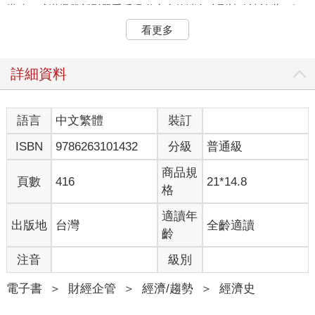
當時，武漢爆發新型嚴重呼吸道疾病的消息才剛被公諸於世，但
事後的發展證明，這場冠狀病毒（Covid-19）疫情成了決定二○二
看更多
○年的關鍵事件。數百萬民眾染疫身亡，更多倖存者因長期的器官
損壞而受苦。由於勞工與消費者努力避免染疫，企業活動在短短
幾個星期內重挫二○％至三○％，全球經濟也經歷了前所未見的激
詳細資料
烈動盪。於是，世界各地的政府紛紛祭出只有戰爭期間才可能動
用的對策，因應這場流行疫病的衝擊。
在那樣的大環境之下，解釋貿易衝突與金融失衡之成因以及相關
語言
中文繁體
裝訂
因應之道等，似乎已不再是當務之急。不過，儘管我們肯定沒有
ISBN
9786263101432
分級
普通級
預見到這場流行疫病的到來，近期的種種事件卻使本書所討論的
幾個觀點顯得更加重要。這場流行疫病使我們在書中強調的現有
商品規
所得、儲蓄與支出扭曲進一步惡化，使債務急遽增加，並導致世
頁數
416
21*14.8
格
界多數國家的貿易失衡變得更嚴重。
這場流行疫病也提醒我們，不管喜不喜歡，我們都和世界上的每
適讀年
出版地
台灣
全齡適讀
一個人息息相關。污染、氣候變遷以及高傳染性呼吸道病毒的發
齡
生不分國界。已成功壓制病毒的國家被迫以史無前例的嚴謹規格
切斷與世界的互動，但即使那些國家關閉對外的門戶，卻還是不
注音
級別
得不繼續採取積極的應對措施，以防止疫情的反覆爆發演變成美
國與歐洲那種一發不可收拾的災難。
電子書
＞
財經企管
＞
經濟/趨勢
＞
經濟史
本書的重要觀點之一是：源自世界某處的金融與經濟失衡會從該