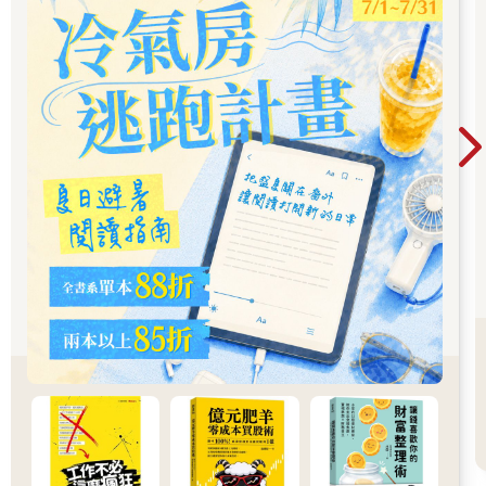
象，是造成世界上多數富裕國家生活水準成長率降低、貿易失衡
惡化與全球金融危機的根本原因。Covid-19導致原本既存於很多
社會中的不平等情勢惡化，因為較低所得勞工較可能失業、較可
能生病，且較不可能持有已增值那麼多的股票和房產。
Covid-19也對不同國家產生了不均等的經濟影響。石油出口國因
能源價格的崩跌而遭受重創，製造先進電子產品的國家卻因消費
者與企業轉採居家工作模式而相對表現優異。然而，除了這些結
構性差異，還有一些同樣重要的差異：各國政府根據其政治與社
會制度的差異，採取不同的方式來回應Covid-19。某些國家以發
放「經濟衝擊紓困金」（economic impact payments）及大幅提
高失業保險系統給付等方式，直接為勞工與消費者提供數兆美元
的援助，例如美國；而其他國家則以補貼性貸款的形式，為地方
政府的基礎建設支出提供財源，並藉由干預外匯市場來支持出口
商，例如中國。
美國與中國的政策回應並非絲毫不相關。這兩組政策都對世界其
他地方產生了顯著的影響，因為這兩個國家都是一個更廣大的連
結體系裡的一員。由於中國政府不願支持本國消費者，所以實質
上等於是依賴外國消費者來維持中國人的就業機會與所得──由於
美國政府積極送錢給美國消費者，且不對這筆錢的花用方式設
限，所以中國採用的方法一如往常地收到良好的成效。如果美國