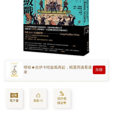
呀哈★吉伊卡哇旋風再起，精選周邊看過
加購
來
寫評價
電子書
喜歡+1
賺金幣