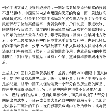
例如中國立國之後發展經濟時，一開始需要解決原始積累的投資
不足問題時，中國更傾向於利用國內民眾的資金，而非風險較高
的國際資本。但是要如何將中國民眾的資金導入投資？於是中國
政府採行了諸如高儲蓄率、實質負利率、戶口制度、累退稅制、
限制對外投資管道、薄弱的社會保障體系以及國有企業體制等，
令民眾的金錢大量存入銀行，銀行再借給（國有）企業與地方政
府，基本上民眾在過程中即使並非承受實質負利率，也是以極低
的利率借出資金，效果上相當於將工人收入與退休人員退休金以
過低的利率移轉至（國有）企業和國家使用，也就是俗稱的中國
制度性「割韭菜」來補貼（國有）企業、黨國特權階級與地方政
府。
之後由於中國打入國際貿易體系，並得以利用WTO開發中國家條
件，使得中國成為世界工廠，吸引大量外資，解決了中國投資不
足的問題。結果中國工人僅能消費一小部分自己所生產的商品，
即使中國儲蓄率高達五○％，但是中國家戶消費不足產能的四
○％。產能過剩的結果，必須向世界輸出，而美國承擔了大部分中
國輸出的成本，不僅造成美國大量來自中國的貿易赤字，也因此
損失數以百萬計的工作，從而影響美國國內的政治發展，成為促