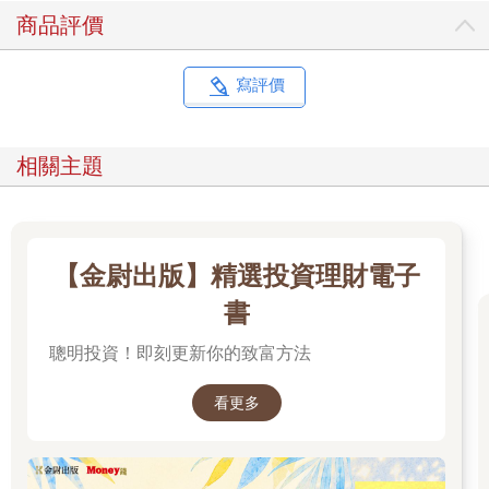
處傳播到全球各地，並以各種微妙且經常令人訝異的方式，將中
商品評價
國農民工、德國退休者以及美國建築業勞工等看似風馬牛不相及
的各色人等牽連在一起。表面上看似純屬某一國國內事務的事
件，最終卻常透過國際收支（balance of payments）的變化，影
寫評價
響到世界上的其他經濟體的民眾。顯而易見的，成功保護民眾免
受這場疫病傷害的國家，並不見得能同樣有效地保護企業與勞工
免於受經濟崩潰所傷害。舉個例子，自二○一九年年底至二○二○
相關主題
年底，南韓與美國的企業活動降低幅度大致相等。
儘管很多人漸漸體會到公共衛生與環境保護等問題有賴全球合作
才能解決，卻較少人理解勞動標準與企業稅制等林林總總的問題
也適用相同的邏輯。換言之，如果一種病毒就足以顛覆整個世
界，中國的銀行體系或是德國企業的投資作業難道沒這個能耐
【金尉出版】精選投資理財電子
嗎？由於未來流行疫病的防範牽涉到世界上每一個人的利益，所
書
以我們有時不得不捲入其他社會的「內部」事務。本書主張相同
的道理也適用於經濟與金融危機。
聰明投資！即刻更新你的致富方法
遺憾的是，儘管有效疫苗的迅速開發與分配，已使Covid-19的威
脅漸漸減輕，但在這種病毒肆虐前就已存在的社會與政治條件迄
看更多
今仍未改善。這引領我們進入本書的核心觀點之一：任何一個國
家的所得分配，同樣會對國內與國外造成經濟與金融面的後果，
而愈來愈嚴重的所得分配不平等，已造成商品及勞務支出減少但
債務增加的不良結果。過去幾十年，全球處處可見的所得集中現