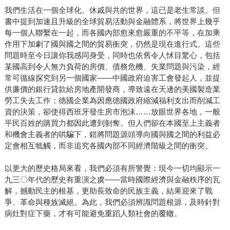
我們生活在一個全球化、休戚與共的世界，這已是老生常談。但
書中提到加速且升級的全球貿易活動與金融體系，將世界上幾乎
每一個人聯繫在一起，而各國內部愈來愈嚴重的不平等，在加乘
作用下加劇了國與國之間的貿易衝突，仍然是現在進行式。這些
問題時至今日讓你我感同身受，同時也依舊令人怵目驚心，包括
某國高到令人無力負荷的房價、債務危機、失業問題與污染，經
常可循線探究到另一個國家——中國政府迫害工會發起人，並提
供廉價的銀行貸款給房地產開發商，導致遠在天邊的美國製造業
勞工失去工作；德國企業為因應德國政府縮減福利支出而削減工
資的決策，卻使得西班牙發生房市泡沫……放眼世界各地，一般
平民百姓的購買力都因此遭到剝奪。但人們卻在本國至上主義者
和機會主義者的哄騙下，錯將問題源頭導向國與國之間的利益必
定會相互牴觸，而非追究各國內部不同經濟階級之間的衝突。
以更大的歷史格局來看，我們必須有所警覺：現今一切均顯示一
九三〇年代的歷史有重演之虞——當時國際經濟與金融秩序的瓦
解，撼動民主的根基，更助長致命的民族主義，結果迎來了戰
爭、革命與種族滅絕。為此，我們必須辨識問題根源，及時針對
病灶對症下藥，才有可能避免重蹈人類社會的覆轍。