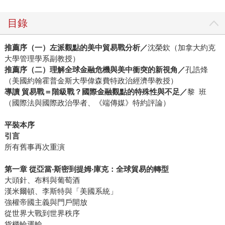
目錄
推薦序（一）左派觀點的美中貿易戰分析／
沈榮欽（加拿大約克
大學管理學系副教授）
推薦序（二）理解全球金融危機與美中衝突的新視角／
孔誥烽
（美國約翰霍普金斯大學偉森費特政治經濟學教授）
導讀 貿易戰＝階級戰？國際金融觀點的特殊性與不足／
黎 班
（國際法與國際政治學者、《端傳媒》特約評論）
平裝本序
引言
所有舊事再次重演
第一章 從亞當‧斯密到提姆‧庫克：全球貿易的轉型
大頭針、布料與葡萄酒
漢米爾頓、李斯特與「美國系統」
強權帝國主義與門戶開放
從世界大戰到世界秩序
貨櫃輪運輸