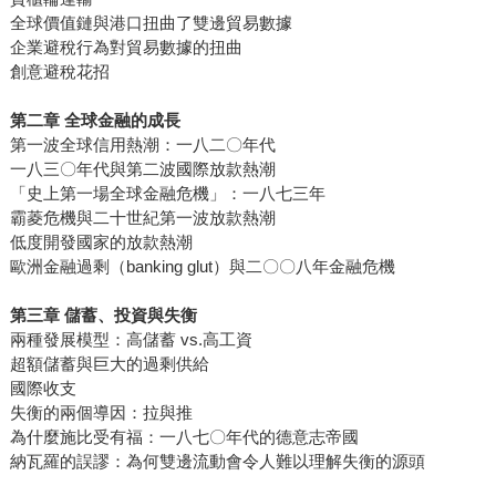
全球價值鏈與港口扭曲了雙邊貿易數據
企業避稅行為對貿易數據的扭曲
創意避稅花招
第二章 全球金融的成長
第一波全球信用熱潮：一八二〇年代
一八三〇年代與第二波國際放款熱潮
「史上第一場全球金融危機」：一八七三年
霸菱危機與二十世紀第一波放款熱潮
低度開發國家的放款熱潮
歐洲金融過剩（banking glut）與二〇〇八年金融危機
第三章 儲蓄、投資與失衡
兩種發展模型：高儲蓄 vs.高工資
超額儲蓄與巨大的過剩供給
國際收支
失衡的兩個導因：拉與推
為什麼施比受有福：一八七〇年代的德意志帝國
納瓦羅的誤謬：為何雙邊流動會令人難以理解失衡的源頭