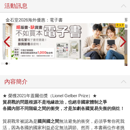
活動訊息
金石堂2026海外優惠：電子書
飛
新
內容簡介
★ 榮獲2021年蓋爾伯獎（Lionel Gelber Prize）★
貿易戰的問題根源不是地緣政治，也絕非國家體制之爭
各國內部不同階級之間的衝突，才是加劇各國貿易失衡的病灶！
貿易戰常被認為是
國與國之間
無法避免的衝突，必須爭奪你死我
活，因為各國的國家利益必定無法調節。然而，本書兩位作者挑