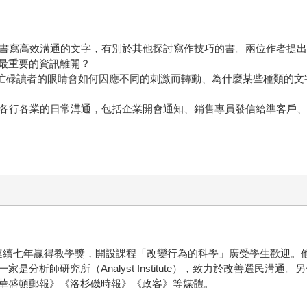
式，書寫高效溝通的文字，有別於其他探討寫作技巧的書。兩位作者提
最重要的資訊離開？
：忙碌讀者的眼睛會如何因應不同的刺激而轉動、為什麼某些種類的
蓋了各行各業的日常溝通，包括企業開會通知、銷售專員發信給準客戶
員，連續七年贏得教學獎，開設課程「改變行為的科學」廣受學生歡迎
師研究所（Analyst Institute），致力於改善選民溝通。另一
華盛頓郵報》《洛杉磯時報》《政客》等媒體。