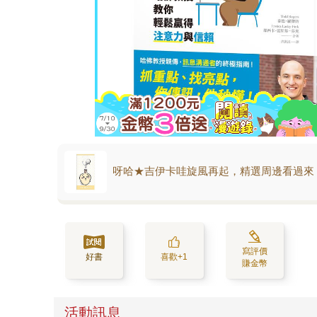
呀哈★吉伊卡哇旋風再起，精選周邊看過來
寫評價
好書
喜歡+1
賺金幣
活動訊息