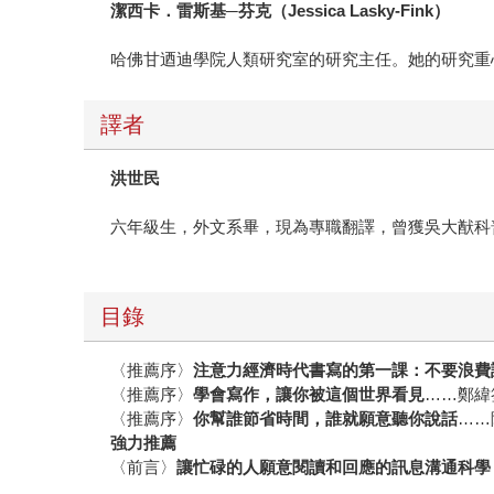
潔西卡．雷斯基─芬克（Jessica Lasky-Fink
）
哈佛甘迺迪學院人類研究室的研究主任。她的研究重
譯者
洪世民
六年級生，外文系畢，現為專職翻譯，曾獲吳大猷科
目錄
〈推薦序〉
注意力經濟時代書寫的第一課：不要浪費
〈推薦序〉
學會寫作，讓你被這個世界看見
……鄭緯
〈推薦序〉
你幫誰節省時間，誰就願意聽你說話
……
強力推薦
〈前言〉
讓忙碌的人願意閱讀和回應的訊息溝通科學