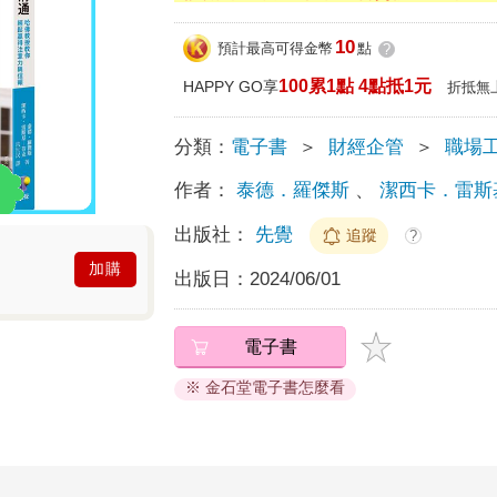
10
預計最高可得金幣
點
?
100累1點 4點抵1元
HAPPY GO享
折抵無
分類：
電子書
＞
財經企管
＞
職場
作者：
泰德．羅傑斯
、
潔西卡．雷斯
出版社：
先覺
追蹤
?
加購
出版日：
2024/06/01
電子書
※ 金石堂電子書怎麼看