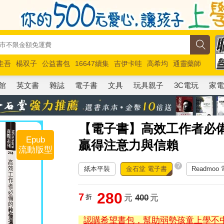
圭吾
楊双子
公益書包
16647續集
吉伊卡哇
高希均
通靈藥師
路邊攤新作
馬斯克
玩具總動員5
超慢跑
館
英文書
雜誌
電子書
文具
玩具親子
3C電玩
家
【電子書】高效工作者必
Epub
贏得注意力與信賴
流動版型
?
紙本平裝
金石堂 電子書
Readmoo
280
7
折
元
400
元
認購希望書包，幫助弱勢孩童上學不