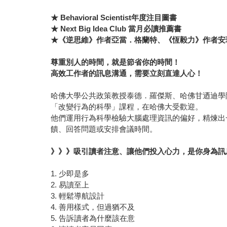
★
Behavioral Scientist
年度注目圖書
★
Next Big Idea Club
當
月必讀推薦書
★《逆思維》作者亞當．格蘭特、《恆毅力》作者安
尊重別人的時間，就是節省你的時間！
高效工作者的訊息溝通，需要立刻直達人心！
哈佛大學公共政策教授泰德．羅傑斯、哈佛甘迺迪學
「改變行為的科學」課程，在哈佛大受歡迎。
他們運用行為科學檢驗大腦處理資訊的偏好，精煉出
饋、回答問題或安排會議時間。
》》》吸引讀者注意、讓他們投入心力，是你身為訊
1. 少即是多
2. 易讀至上
3. 輕鬆導航設計
4. 善用樣式，但過猶不及
5. 告訴讀者為什麼該在意