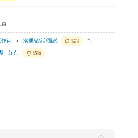
上限
工作術
＞
溝通/說話/面試
追蹤
?
基─芬克
追蹤