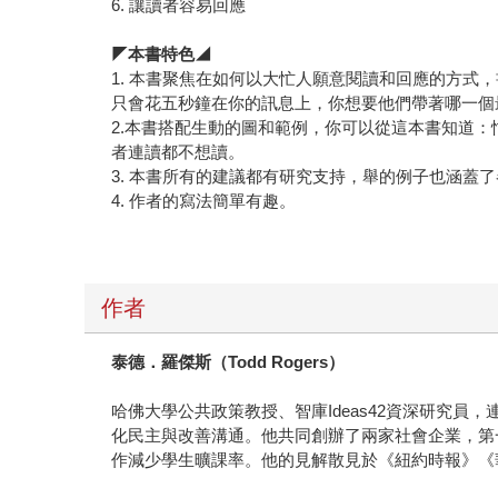
6. 讓讀者容易回應
◤本書特色◢
1. 本書聚焦在如何以大忙人願意閱讀和回應的方
只會花五秒鐘在你的訊息上，你想要他們帶著哪一個
2.本書搭配生動的圖和範例，你可以從這本書知道
者連讀都不想讀。
3. 本書所有的建議都有研究支持，舉的例子也涵
4. 作者的寫法簡單有趣。
作者
泰德．羅傑斯（Todd Rogers
）
哈佛大學公共政策教授、智庫Ideas42資深研究
化民主與改善溝通。他共同創辦了兩家社會企業，第一家是分析
作減少學生曠課率。他的見解散見於《紐約時報》《