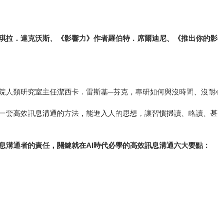
琪拉．達克沃斯、《影響力》作者羅伯特．席爾迪尼、《推出你的影
院人類研究室主任潔西卡．雷斯基─芬克，專研如何與沒時間、沒耐
一套高效訊息溝通的方法，能進入人的思想，讓習慣掃讀、略讀、甚
息溝通者的責任，關鍵就在AI時代必學的高效訊息溝通六大要點：