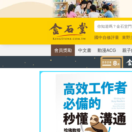
國中自修評量
東野
唯紅花綻放
奧德賽
會員獎勵
中文書
動漫ACG
親子