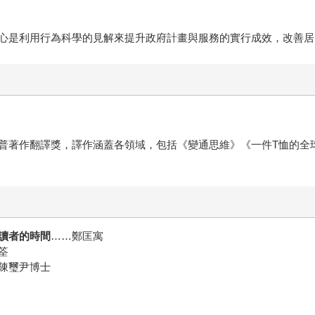
心是利用行為科學的見解來提升政府計畫與服務的實行成效，改善居
普著作翻譯獎，譯作涵蓋各領域，包括《變通思維》《一件T恤的全
讀者的時間
……鄭匡寓
筌
陳璽尹博士