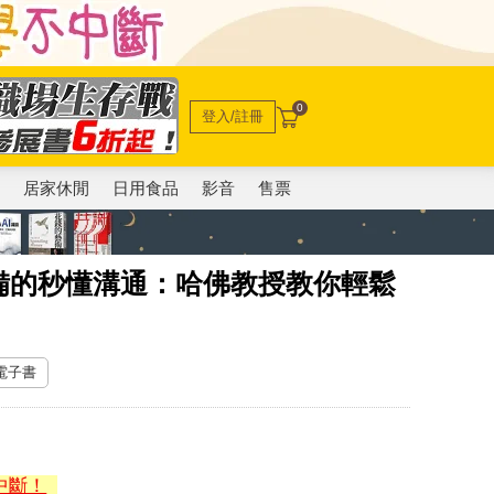
0
登入/註冊
電
居家休閒
日用食品
影音
售票
備的秒懂溝通：哈佛教授教你輕鬆
 電子書
中斷！