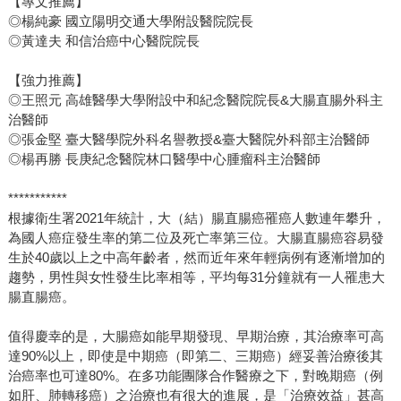
【專文推薦】
◎楊純豪 國立陽明交通大學附設醫院院長
◎黃達夫 和信治癌中心醫院院長
【強力推薦】
◎王照元 高雄醫學大學附設中和紀念醫院院長&大腸直腸外科主
治醫師
◎張金堅 臺大醫學院外科名譽教授&臺大醫院外科部主治醫師
◎楊再勝 長庚紀念醫院林口醫學中心腫瘤科主治醫師
***********
根據衛生署2021年統計，大（結）腸直腸癌罹癌人數連年攀升，
為國人癌症發生率的第二位及死亡率第三位。大腸直腸癌容易發
生於40歲以上之中高年齡者，然而近年來年輕病例有逐漸增加的
趨勢，男性與女性發生比率相等，平均每31分鐘就有一人罹患大
腸直腸癌。
值得慶幸的是，大腸癌如能早期發現、早期治療，其治療率可高
達90%以上，即使是中期癌（即第二、三期癌）經妥善治療後其
治癌率也可達80%。在多功能團隊合作醫療之下，對晚期癌（例
如肝、肺轉移癌）之治療也有很大的進展，是「治療效益」甚高