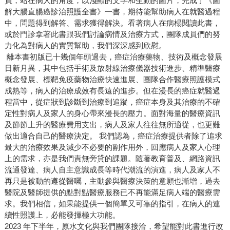
員，站在病人的角度，以淺顯的文字和生動的圖片，完成了《圖
解大腸直腸癌診治照護全書》一書，期待能幫助病人在就醫過程
中，問題得到解答、需求獲得解決。看著病人在病榻閱讀此書，
或於門診拿著此書跟我們討論病情及治療方式，團隊成員們的努
力化為對病人的實質幫助，我們深深感到欣慰。
離本書初版已十幾個年頭過去，癌症治療藥物、技術及概念發展
日新月異，其中包括手術及放射線治療儀器技術進步、精準醫療
概念發展、標靶免疫藥物治療快速進展、團隊合作醫療照護模式
成熟等，病人的治療成效有長遠的進步。但在漫長的癌症就醫過
程當中，從症狀到診斷到治療到追蹤，癌症本身及其治療的不確
定性對病人及家人的身心帶來漫長的壓力。面對海量的醫療資訊
及節節上升的醫療費用支出，病人及家人往往無所適從，也更難
做出適合自己的醫療決定。 我們認為，癌症治療提供者除了追求
最大的治療效果及減少不必要的副作用外，回應病人及家人心理
上的需求，亦是我們責無旁貸的課題。隨著教育普及、網路資訊
流通發達、病人自主意識成長等時代潮流的演進，病人及家人不
再只是被動的遵從醫囑，主動參與醫療決策的意願也漸增，過去
醫院及醫師提供的點對點醫療服務已不再能滿足病人端的醫療需
求。我們相信，如果能提供一個簡單又可靠的指引，在病人的連
續性照護上，必能發揮極大功能。
2023 年下半年，原水文化與我們團隊接洽，希望能對此書進行改