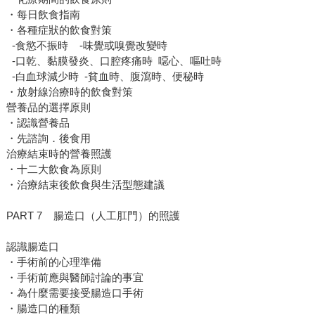
・每日飲食指南
・各種症狀的飲食對策
-食慾不振時 -味覺或嗅覺改變時
-口乾、黏膜發炎、口腔疼痛時 噁心、嘔吐時
-白血球減少時 -貧血時、腹瀉時、便秘時
・放射線治療時的飲食對策
營養品的選擇原則
・認識營養品
・先諮詢．後食用
治療結束時的營養照護
・十二大飲食為原則
・治療結束後飲食與生活型態建議
PART 7 腸造口（人工肛門）的照護
認識腸造口
・手術前的心理準備
・手術前應與醫師討論的事宜
・為什麼需要接受腸造口手術
・腸造口的種類