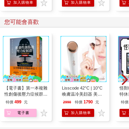
加入購物車
加入購物車
您可能會喜歡
【電子書】第一本複雜
Lisscode 42°C | 10°C
怪獸
性創傷後壓力症候群自
喚膚温冷美顔器 美膚
特休
我療癒聖經（長銷典
儀
加購
499
1790
特價
元
特價
元
特價
2990
藏）
電子書
加入購物車