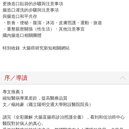
更換造口貼袋的步驟與注意事項
腸造口灌洗的步驟與注意事項
與腸造口和平共存
・飲食・便秘・腹瀉・沐浴・皮膚照護・運動・旅遊
・重整親密關係（性生活）・其他注意事宜
國內腸造口相關團體
特別收錄 大腸癌研究新知相關網站
序／導讀
專文推薦 1
縮短醫病專業差距，提高醫療品質
文／楊純豪（國立陽明交通大學附設醫院院長）
讀完《全彩圖解 大腸直腸癌診治照護全書》，看到和信治癌中心
醫院對於病人的真心。