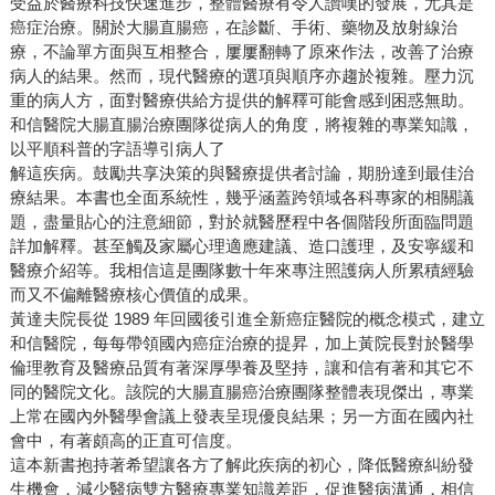
受益於醫療科技快速進步，整體醫療有令人讚嘆的發展，尤其是
癌症治療。關於大腸直腸癌，在診斷、手術、藥物及放射線治
療，不論單方面與互相整合，屢屢翻轉了原來作法，改善了治療
病人的結果。然而，現代醫療的選項與順序亦趨於複雜。壓力沉
重的病人方，面對醫療供給方提供的解釋可能會感到困惑無助。
和信醫院大腸直腸治療團隊從病人的角度，將複雜的專業知識，
以平順科普的字語導引病人了
解這疾病。鼓勵共享決策的與醫療提供者討論，期朌達到最佳治
療結果。本書也全面系統性，幾乎涵蓋跨領域各科專家的相關議
題，盡量貼心的注意細節，對於就醫歷程中各個階段所面臨問題
詳加解釋。甚至觸及家屬心理適應建議、造口護理，及安寧緩和
醫療介紹等。我相信這是團隊數十年來專注照護病人所累積經驗
而又不偏離醫療核心價值的成果。
黃達夫院長從 1989 年回國後引進全新癌症醫院的概念模式，建立
和信醫院，每每帶領國內癌症治療的提昇，加上黃院長對於醫學
倫理教育及醫療品質有著深厚學養及堅持，讓和信有著和其它不
同的醫院文化。該院的大腸直腸癌治療團隊整體表現傑出，專業
上常在國內外醫學會議上發表呈現優良結果；另一方面在國內社
會中，有著頗高的正直可信度。
這本新書抱持著希望讓各方了解此疾病的初心，降低醫療糾紛發
生機會，減少醫病雙方醫療專業知識差距，促進醫病溝通，相信