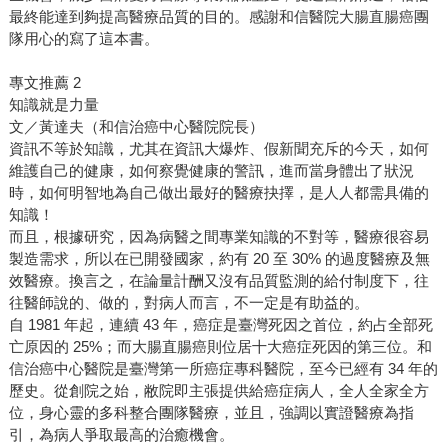
最終能達到夠提高醫療品質的目的。感謝和信醫院大腸直腸癌團
隊用心的寫了這本書。
專文推薦 2
知識就是力量
文／黃達夫（和信治癌中心醫院院長）
資訊不等於知識，尤其在資訊大爆炸、假新聞充斥的今天，如何
維護自己的健康，如何察覺健康的警訊，進而當身體出了狀況
時，如何明智地為自己做出最好的醫療抉擇，是人人都需具備的
知識！
而且，根據研究，因為病醫之間專業知識的不對等，醫療很容易
製造需求，所以在已開發國家，約有 20 至 30% 的過度醫療及無
效醫療。換言之，在論量計酬又沒有品質監測的給付制度下，往
往醫師說的、做的，對病人而言，不一定是有助益的。
自 1981 年起，連續 43 年，癌症是臺灣死因之首位，約占全部死
亡原因的 25%；而大腸直腸癌則位居十大癌症死因的第三位。和
信治癌中心醫院是臺灣第一所癌症專科醫院，至今已經有 34 年的
歷史。從創院之始，敝院即主張提供給癌症病人，全人全家全方
位，身心靈的多科整合團隊醫療，並且，強調以實證醫療為指
引，為病人爭取最高的治癒機會。