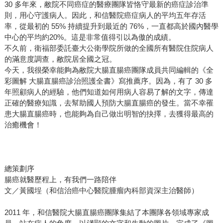
30 多年來，敝院不同癌症的醫療團隊皆恪守最新的癌症診治準
則，用心守護病人。因此，和信醫院癌症病人的平均五年存活
率，從最初的 55% 持續提升到最近的 76%，一直都高於國內醫學
中心的平均約20%。這是非常值得引以為傲的成績。
不久前，衛福部委託臺大公衛學院所做的全國所有醫院住院病人
的滿意度調查，敝院居全國之冠。
今天，我很榮幸能夠為敝院大腸直腸癌團隊成員共同編輯的《全
彩圖解 大腸直腸癌診治照護全書》寫推薦序。因為，有了 30 多
年照顧病人的經驗，他們知道如何用病人容易了解的文字，傳達
正確的醫療知識，去幫助國人預防大腸直腸癌的發生。當不幸罹
患大腸直腸癌時，也能夠為自己做出明智的抉擇，去獲得最高的
治癒機會！
總策劃序
腸癌就醫歷程上，有我們一路陪伴
文／黃國埕（和信治癌中心醫院腫瘤內科部資深主治醫師）
2011 年，和信醫院大腸直腸癌團隊集結了本團隊各領域專家成