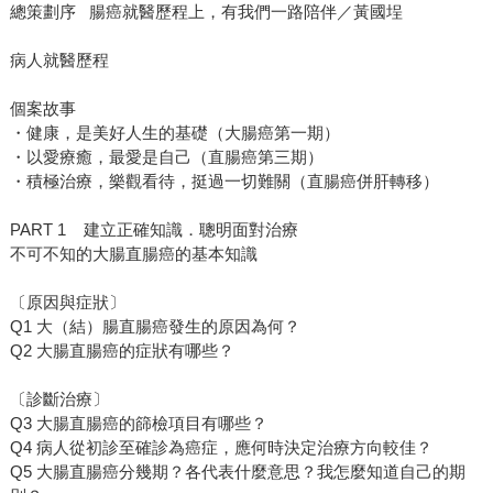
總策劃序 腸癌就醫歷程上，有我們一路陪伴／黃國埕
病人就醫歷程
個案故事
・健康，是美好人生的基礎（大腸癌第一期）
・以愛療癒，最愛是自己（直腸癌第三期）
・積極治療，樂觀看待，挺過一切難關（直腸癌併肝轉移）
PART 1 建立正確知識．聰明面對治療
不可不知的大腸直腸癌的基本知識
〔原因與症狀〕
Q1 大（結）腸直腸癌發生的原因為何？
Q2 大腸直腸癌的症狀有哪些？
〔診斷治療〕
Q3 大腸直腸癌的篩檢項目有哪些？
Q4 病人從初診至確診為癌症，應何時決定治療方向較佳？
Q5 大腸直腸癌分幾期？各代表什麼意思？我怎麼知道自己的期