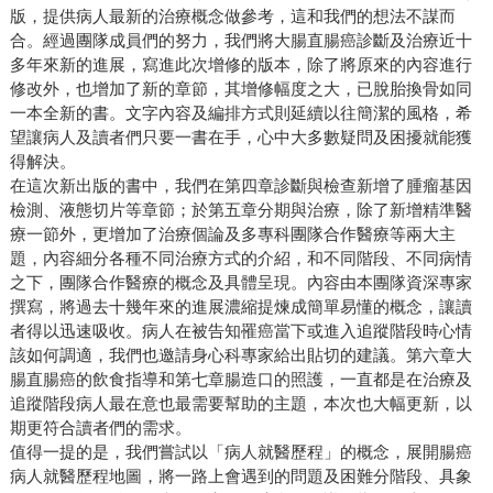
版，提供病人最新的治療概念做參考，這和我們的想法不謀而
合。經過團隊成員們的努力，我們將大腸直腸癌診斷及治療近十
多年來新的進展，寫進此次增修的版本，除了將原來的內容進行
修改外，也增加了新的章節，其增修幅度之大，已脫胎換骨如同
一本全新的書。文字內容及編排方式則延續以往簡潔的風格，希
望讓病人及讀者們只要一書在手，心中大多數疑問及困擾就能獲
得解決。
在這次新出版的書中，我們在第四章診斷與檢查新增了腫瘤基因
檢測、液態切片等章節；於第五章分期與治療，除了新增精準醫
療一節外，更增加了治療個論及多專科團隊合作醫療等兩大主
題，內容細分各種不同治療方式的介紹，和不同階段、不同病情
之下，團隊合作醫療的概念及具體呈現。內容由本團隊資深專家
撰寫，將過去十幾年來的進展濃縮提煉成簡單易懂的概念，讓讀
者得以迅速吸收。病人在被告知罹癌當下或進入追蹤階段時心情
該如何調適，我們也邀請身心科專家給出貼切的建議。第六章大
腸直腸癌的飲食指導和第七章腸造口的照護，一直都是在治療及
追蹤階段病人最在意也最需要幫助的主題，本次也大幅更新，以
期更符合讀者們的需求。
值得一提的是，我們嘗試以「病人就醫歷程」的概念，展開腸癌
病人就醫歷程地圖，將一路上會遇到的問題及困難分階段、具象