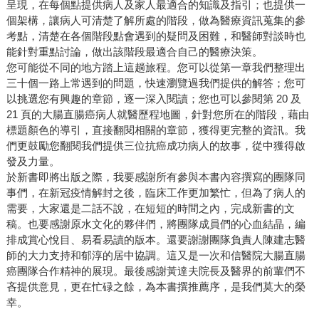
呈現，在每個點提供病人及家人最適合的知識及指引；也提供一
個架構，讓病人可清楚了解所處的階段，做為醫療資訊蒐集的參
考點，清楚在各個階段點會遇到的疑問及困難，和醫師對談時也
能針對重點討論，做出該階段最適合自己的醫療決策。
您可能從不同的地方踏上這趟旅程。您可以從第一章我們整理出
三十個一路上常遇到的問題，快速瀏覽過我們提供的解答；您可
以挑選您有興趣的章節，逐一深入閱讀；您也可以參閱第 20 及
21 頁的大腸直腸癌病人就醫歷程地圖，針對您所在的階段，藉由
標題顏色的導引，直接翻閱相關的章節，獲得更完整的資訊。我
們更鼓勵您翻閱我們提供三位抗癌成功病人的故事，從中獲得啟
發及力量。
於新書即將出版之際，我要感謝所有參與本書內容撰寫的團隊同
事們，在新冠疫情解封之後，臨床工作更加繁忙，但為了病人的
需要，大家還是二話不說，在短短的時間之內，完成新書的文
稿。也要感謝原水文化的夥伴們，將團隊成員們的心血結晶，編
排成賞心悅目、易看易讀的版本。還要謝謝團隊負責人陳建志醫
師的大力支持和郁淳的居中協調。這又是一次和信醫院大腸直腸
癌團隊合作精神的展現。最後感謝黃達夫院長及醫界的前輩們不
吝提供意見，更在忙碌之餘，為本書撰推薦序，是我們莫大的榮
幸。