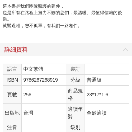
這本書是我們團隊照護的延伸，
也是所有在路程上努力不懈的您們，最溫暖、最值得信賴的後
盾。
就醫過程，您不孤單，有我們一路相伴。
詳細資料
語言
中文繁體
裝訂
ISBN
9786267268919
分級
普通級
商品規
頁數
256
23*17*1.6
格
適讀年
出版地
台灣
全齡適讀
齡
注音
級別