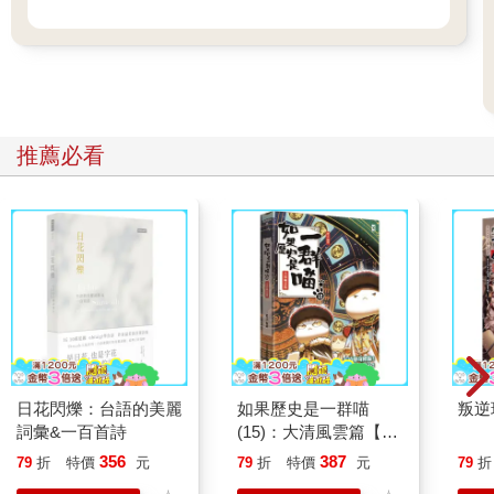
推薦必看
日花閃爍：台語的美麗
如果歷史是一群喵
叛逆
詞彙&一百首詩
(15)：大清風雲篇【萌
貓漫畫學歷史】
356
387
79
折
特價
元
79
折
特價
元
79
折