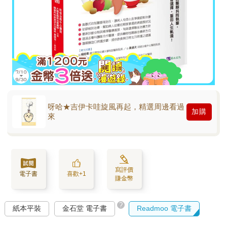
呀哈★吉伊卡哇旋風再起，精選周邊看過
加購
來
寫評價
電子書
喜歡+1
賺金幣
?
紙本平裝
金石堂 電子書
Readmoo 電子書