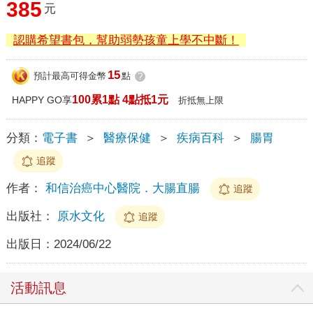
385
元
認購希望書包，幫助弱勢孩童上學不中斷！
15
預計最高可得金幣
點
?
100累1點 4點抵1元
HAPPY GO享
折抵無上限
分類：
電子書
＞
醫療保健
＞
疾病百科
＞
腸胃
追蹤
作者：
和信治癌中心醫院．大腸直腸
追蹤
出版社：
原水文化
追蹤
出版日：
2024/06/22
活動訊息