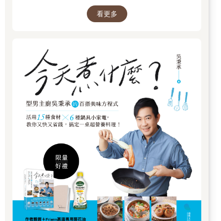
這代表了什麼意義（如果有的話），並不是很明確，而且兩者的
看更多
差異非常小。不過波林認為這種概念很有意思，還更進一步把它
繪製成圖。他借用了哈尼格的研究資料數據，把這概念轉繪成圖
表。圖表只是一種視覺輔助而已；圖表上沒有單位，而圖表上的
曲線就算以印象派的觀點來看，也不算很精確—或許波林是要誇
張闡述論點，也可能只是不經意地那樣做，不過結果就是—他讓
感官上的微小差異看起來變巨大了。
這幅隨性繪成的圖表，成了著名的味覺圖的基礎，它把每種味覺
分在幾個區域：舌尖標示為甜味，後端為苦味；沿著側邊，鹹味
在近前端處，酸味則在其後；舌頭中間則是空白的。已經研究這
種味覺圖的起源許久的心理學教授琳達‧巴托沙克（Linda
Bartoshuk）認為，它是「傳話」失真所產生的：一開始，波林把
哈尼格的發現誇大了。接下來研究者和教科書編者又錯誤解讀波
林的圖，把圖中曲線的頂點用來標示舌頭的特定區域。最後一回
合的混亂，產生了一幅比世界地圖各國國界還要更分明的味覺分
界圖。
對於「舌頭會怎樣處理味道」這個大家再清楚不過的現象，味覺
圖提出了一個簡單的解釋。教師們欣然接納了這個圖；每個年代
的小學生，在專門設計來強調味覺圖的課堂實驗上，啜飲著摻了
糖或鹽或檸檬汁或通寧水的水。就像防空演習或躲避球那樣，味