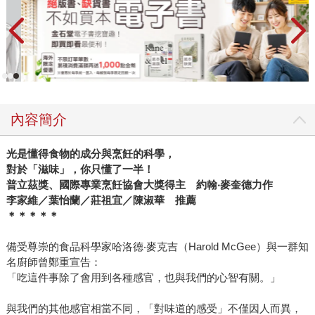
內容簡介
光是懂得食物的成分與烹飪的科學，
對於「滋味」，你只懂了一半！
普立茲獎、國際專業烹飪協會大獎得主 約翰
‧
麥奎德力作
李家維／葉怡蘭／莊祖宜／陳淑華 推薦
＊＊＊＊＊
備受尊崇的食品科學家哈洛德‧麥克吉（Harold McGee）與一群知
名廚師曾鄭重宣告：
「吃這件事除了會用到各種感官，也與我們的心智有關。」
與我們的其他感官相當不同，「對味道的感受」不僅因人而異，