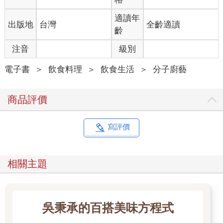
致、更嚴謹的學問，讓它更貼近科學方法。他堅信科學家有義務
不斷地認真檢視與衡量自己的感覺，所有的發現要奠基在直接的
適讀年
出版地
台灣
全齡適讀
觀察結果上─也就是「實證主義」（positivism）這種哲學原則。
齡
這門科學，是最有可能找到心理學渴望發掘的關於現實之真相的
了。
注音
級別
不過，在波林的生涯中，要把這些信念落實到可以防止科學上的
重大誤解時，他重重地栽了個跟頭。這次的失敗和味覺的性質有
電子書
＞
飲食料理
＞
飲食生活
＞
分子廚藝
關。在一九四○年代時，波林已經是個傑出的歷史學家，把現代心
理學的出現與演變都予以編年記錄下來了。他在一九四二年的大
商品評價
作《實驗心理學歷史上的感覺與知覺》（Sensation and
Perception in the History of Experimental Psychology）至今仍被
視為人類感官的權威科學調查報告，這份調查還追溯至十七世紀
寫評價
牛頓爵士對於光與色彩的研究。
這本書厚達七百頁，但波林只用僅佔二十五頁的一章探討了味覺
與嗅覺。在裡頭，他回顧了德國科學家大衛‧P‧哈尼格（David P
相關主題
Hänig）在一九○一年完成的一項實驗。哈尼格把甜的、鹹的、苦
的、酸的溶液（代表最基本的四種味道，食物風味的重要成分）
塗在志願受測者舌頭的不同區域，然後要他們評比這些味道的相
對強度。他發現，要察覺到每種味道的最低強度，會隨著舌頭邊
吳秉承的百搭美味方程式
緣四周的位置而變。比方說，舌尖比舌根對於甜味與鹹味更敏
感。