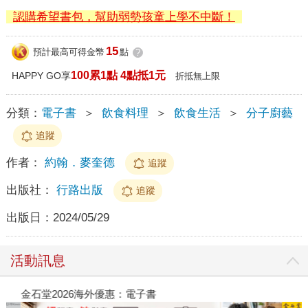
認購希望書包，幫助弱勢孩童上學不中斷！
15
預計最高可得金幣
點
?
100累1點 4點抵1元
HAPPY GO享
折抵無上限
分類：
電子書
＞
飲食料理
＞
飲食生活
＞
分子廚藝
追蹤
作者：
約翰．麥奎德
追蹤
出版社：
行路出版
追蹤
出版日：
2024/05/29
活動訊息
金石堂2026海外優惠：電子書