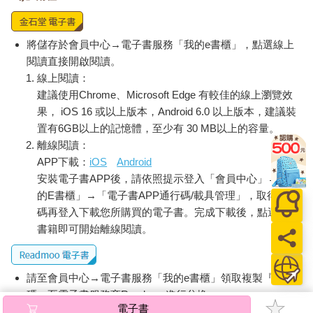
他主張，對食物有好的品味這點，和對藝術及所有事物有好品味
是息息相關的。不過，終究是康德他那更接近懷疑論的立場留傳
了下來。
將儲存於會員中心→電子書服務「我的e書櫃」，點選線上
這些負面評價漏看了很多東西，而且它們反映出一定程度的不
閱讀直接開啟閱讀。
安。氣味具體表現了身為動物的基本野性，動物為了求生而吞食
線上閱讀：
其他動物的血肉與植物，並且樂此不疲。在味道方面，文明的秩
建議使用Chrome、Microsoft Edge 有較佳的線上瀏覽效
序一下子就消失無蹤，取而代之的是腥風血雨。要處理人類本性
果， iOS 16 或以上版本，Android 6.0 以上版本，建議裝
的這部分真的令人心力交瘁。吃與喝也和性一樣，是有強烈作用
置有6GB以上的記憶體，至少有 30 MB以上的容量。
且令人不安的表現親密感方式，不過各有千秋罷了；畢竟，它們
都是把東西吃進體內，一天好幾次，靠味道誘惑人。對於那些讓
離線閱讀：
生命得以成真的古老、不撓的驅動力，味道是它們的一種意識的
APP下載：
iOS
Android
證明。佛洛伊德（Sigmund Freud）堅信，人生劇本的中心部分是
安裝電子書APP後，請依照提示登入「會員中心」→「我
來自性慾。但是追求食物（也會進行一種類似的「渴望、愉悅、
的E書櫃」→「電子書APP通行碼/載具管理」，取得通行
釋放、滿足」循環）的動力，對於掌控我們的生活與動機，會持
碼再登入下載您所購買的電子書。完成下載後，點選任一
續一種更強而有力、更一致的控制。
書籍即可開始離線閱讀。
研究味道的另一個問題在於，味覺現象會擴及人類身體、大腦、
心理等許多層面，本來就神祕莫測。視覺、聽覺和觸覺是「有共
通性」的感官。我們所有人都會看到（或是認為我們看到了）相
請至會員中心→電子書服務「我的e書櫃」領取複製『兌換
同的顏色色差，聽到同樣的聲音，用指尖感覺到相同的質地。這
碼』至電子書服務商Readmoo進行兌換。
樣一來讓科學家得到一個共通的參考系，用來進行實驗，蒐集資
電子書