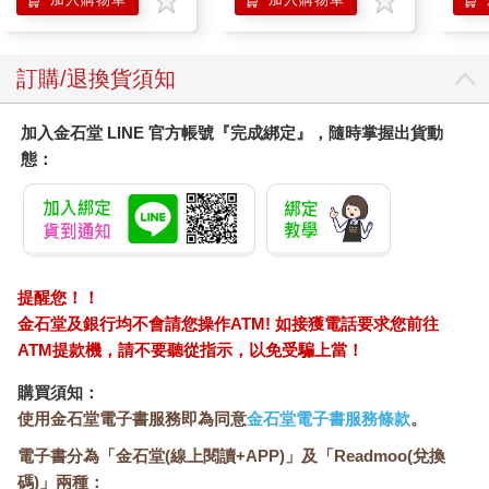
造成這種迷惘的一個原因，是因為幾千年來，科學家與哲學家一
直把味覺和香味看成不太值得研究的主題。
古希臘人認為味覺是最下等、最不雅的感官。視覺可以辨別出高
訂購/退換貨須知
檔藝術或情人的微笑，然而味覺的工作很簡單：就只是把食物和
其他東西區分開來。希臘人認為味覺幹活時引發的誘惑會蒙蔽心
加入金石堂 LINE 官方帳號『完成綁定』，隨時掌握出貨動
智。柏拉圖在他的對話錄《蒂邁歐篇》（Timaeus）寫道，味覺
態：
是由「進入會通往心臟的舌頭小靜脈的土質粒子」的各種粗糙或
滑順程度所造成的。心臟是較根本的身體感官的所在位置，而思
想與理智則佔據了大腦的「會議室」。當然，食物會直接送進肚
子這個不受審議會議控制的脫韁飢餓怪獸：「肚子不會聽命於理
智，而且會屈服於偶像與幻想的影響力。」
柏拉圖把他的教條付諸實行：在他的著作《會飲篇》
提醒您！！
（Symposium）裡，賓客齊聚參加宴會，卻為了保持頭腦清楚以
金石堂及銀行均不會請您操作ATM! 如接獲電話要求您前往
討論愛的本質，而謝絕用餐和飲酒。
ATM提款機，請不要聽從指示，以免受騙上當！
這些偏見形塑了幾個世紀以來我們對於感官的看法。德國哲學家
康德（Immanuel Kant）在十八世紀就寫說，味道太有特殊性而不
購買須知：
值得研究。就他看來，顯然沒有通用的原理可以支配味道，就像
使用金石堂電子書服務即為同意
金石堂電子書服務條款
。
支配光線行為的那些原理。即使真有那些原理，也沒辦法藉由觀
察找出來，因為你沒辦法觀察人的心理。味覺總是讓我們摸不著
電子書分為「金石堂(線上閱讀+APP)」及「Readmoo(兌換
頭緒。和康德同時代的大衛‧休謨（David Hume）有不同意見，
碼)」兩種：