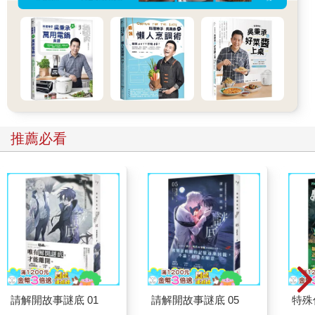
覺圖也成了戰後美國學校上課時的一個特點，這也使得它在公眾
印象中佔了一席之地。
然而，被這些實驗、圖表等等所混淆的孩童，很可能比被啟發的
還要多，因為有很多人發現舌頭各處嚐到的味道沒有多大的差
異。就算味覺圖披著傳統智慧的外衣，但研究顯示，味覺圖不僅
僅是誇大或錯誤詮釋而已—它根本就是錯的。
在一九七三年，匹茲堡大學的維吉妮雅‧柯林斯（Virginia
Collings）重複做了哈尼格的原始試驗。和哈尼格一樣，她也發現
舌頭味覺圖上的味覺變動程度非常有限。到了二○○○年代，更多
推薦必看
先進的微生物試驗證明，在整個舌頭表面都感覺得到所有的五種
味道（在二○○一年，鮮味〔umami〕被認定為第五種味道）。每
個味蕾都分布著五種不同的受體蛋白（receptor protein）1，每一
種受體蛋白都專門偵測一種基本味道分子。
波林不是只解釋哈尼格四十五年前的資料，他自己多少也做過味
覺試驗，很可能早已注意到自己的圖表有不對勁的地方。然而，
他卻提出了一個在歷史上更廣為流傳的錯誤科學資訊。
在最近幾年，這幅古早的味覺圖已經遠不如以往那般權威，不過
在烹飪界的某些領域還是見得著它的身影，包括品嚐咖啡和紅酒
品嚐，這些領域把傳統與延續性看得和科學同樣重要。奧地利玻
請解開故事謎底 01
請解開故事謎底 05
特殊傳
璃器具設計家克勞斯‧瑞德爾（Claus Riedel）利用味覺圖創作出