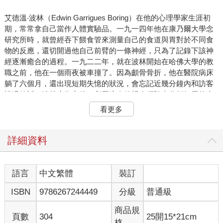
艾德溫‧波林（Edwin Garrigues Boring）在他的心理學家生涯初
期，常常拿自己當作人體實驗品。一九一四年他在康乃爾大學念
研究所時，就曾經吞下餵食管來測量自己的食道與胃對於不同食
物的反應，還切開過他自己前臂的一條神經，只為了記錄下該神
經逐漸癒合的過程。一九二二年，就在波林開始在哈佛大學的教
職之前，他在一個雨夜被車撞了。因為顱骨骨折，他在醫院病床
躺了六個月，還出現短期失憶的狀況，會忘記近幾分鐘內和訪客
講過的話。波林康復之後，利用這次的親身經驗來分析知覺的本
質，探討活在當下的人是否真的有意識。
看更多
波林曾因為「波林圖」（Boring figure）這幅新奇有趣的小圖而聲
名大噪過；這個「波林圖」是一種錯視（optical illusion）現象，
只要觀看的角度稍微改變，圖案會從老婦的臉變成年輕女人的
詳細資料
頭，就看眼睛與心智的認知來決定。然而真正讓波林打下名號
的，是他改變了心理學的普遍觀念。而前述的那種親自動手體驗
過的感覺，在波林成為二十世紀最具影響力的心理學家的過程
語言
中文繁體
裝訂
中，頗有助益。
ISBN
9786267244449
分級
普通級
他的工作剛開始時，這個領域像是各種學科的大雜燴，有哲學、
治療和實驗室實驗，每個學科都有各自的方法與專業術語。哈佛
商品規
大學舉足輕重，身在這有利地位上，波林把心理學推動變成更一
頁數
304
25開15*21cm
格