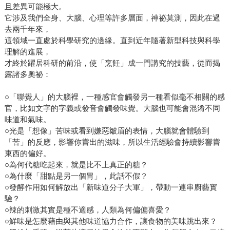
且差異可能極大。
它涉及我們全身、大腦、心理等許多層面，神祕莫測，因此在過
去兩千年來，
這領域一直處於科學研究的邊緣。直到近年隨著新型科技與科學
理解的進展，
才終於躍居科研的前沿，使「烹飪」成一門講究的技藝，從而揭
露諸多奧祕：
○「聯覺人」的大腦裡，一種感官會觸發另一種看似毫不相關的感
官，比如文字的字義或發音會觸發味覺。大腦也可能會混淆不同
味道和氣味。
○光是「想像」苦味或看到嫌惡皺眉的表情，大腦就會體驗到
「苦」的反應，影響你嘗出的滋味，所以生活經驗會持續影響嘗
東西的偏好。
○為何代糖吃起來，就是比不上真正的糖？
○為什麼「甜點是另一個胃」，此話不假？
○發酵作用如何解放出「新味道分子大軍」，帶動一連串廚藝實
驗？
○辣的刺激其實是種不適感，人類為何偏偏喜愛？
○鮮味是怎麼藉由與其他味道協力合作，讓食物的美味跳出來？