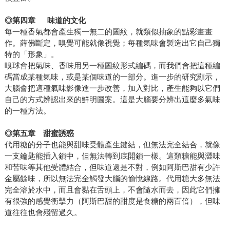
◎
第四章
味道的文化
每一種香氣都會產生獨一無二的圖紋，就類似抽象的點彩畫畫
作。薛佛斷定，嗅覺可能就像視覺；每種氣味會製造出它自己獨
特的「形象」。
嗅球會把氣味、香味用另一種圖紋形式編碼，而我們會把這種編
碼當成某種氣味，或是某個味道的一部分。進一步的研究顯示，
大腦會把這種氣味影像進一步改善，加入對比，產生能夠以它們
自己的方式辨認出來的鮮明圖案。這是大腦要分辨出這麼多氣味
的一種方法。
◎
第五章 甜蜜誘惑
代用糖的分子也能與甜味受體產生鍵結，但無法完全結合，就像
一支鑰匙能插入鎖中，但無法轉到底開鎖一樣。這類糖能與澀味
和苦味等其他受體結合，但味道還是不對，例如阿斯巴甜有少許
金屬餘味，所以無法完全觸發大腦的愉悅線路。代用糖大多無法
完全溶於水中，而且會黏在舌頭上，不會隨水而去，因此它們擁
有很強的感覺衝擊力（阿斯巴甜的甜度是食糖的兩百倍），但味
道往往也會殘留過久。