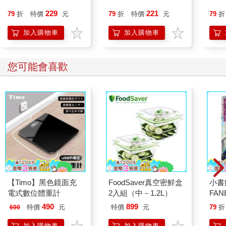
來的紅酒杯，設計了獨特的曲線，目的是要讓你喝的每一口紅酒
都能碰到舌頭的正確位置，以散發出完整的酒香。克勞斯‧瑞德爾
229
221
79
折
特價
元
79
折
特價
元
79
折
在二○○四年過世，之後，他的兒子與繼承人喬治‧瑞德爾（Georg
加入購物車
加入購物車
Riedel）坦承，科學證據讓味覺圖的說服力大打折扣，不過他們
仍舊沿用酒杯的設計。
早在味覺圖的可信度備受質疑之前，波林就已經在一九六八年辭
您可能會喜歡
世了。他認為感官是了解心理與宇宙的要素，但反諷的是，他在
了解其中一項感官的本質時，卻犯了個重大錯誤，要是他在世時
味覺圖便遭受質疑，他顯然會覺得很難堪。這可不只是計算錯
誤，而是根本弄錯了人類共有的一種體驗。大家都知道，對甜味
感到滿意會發出「嗯—」，也知道一小撮鹽和一大把鹽會造成食
物味道截然不同。起司蛋糕會讓你的大腦突然覺得大樂。咖啡裡
的複雜風味是全球風靡的味道。烹飪把整個文化概括成單一的感
覺。僅有極少數事物，能把我們每日的存在變成不只是攸關生
存，而是持續感覺愉悅，香味是其中之一。
為什麼會這樣？波林對他自己實證主義哲學的漠視，要用「只是
無心之失」這種理由來解釋，似乎還不夠充分，畢竟實證主義哲
【Timo】黑色鏡面充
FoodSaver真空密鮮盒
小書
學是他畢生事業奠基的基礎；由於味覺圖實際上完全無用，所以
電式數位體重計
2入組（中－1.2L）
FAN
味覺圖實驗的趣味，也完全無法解釋為什麼它會流行得這麼長
成為
490
899
特價
元
特價
元
79
折
690
久。波林的錯誤或許是味道版的佛洛伊德式口誤，這明顯膚淺的
段！
錯誤反映出隱藏的矛盾。
加入購物車
加入購物車