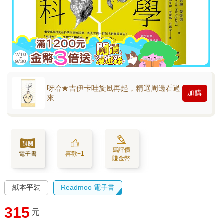
呀哈★吉伊卡哇旋風再起，精選周邊看過
加購
來
寫評價
電子書
喜歡+1
賺金幣
紙本平裝
Readmoo 電子書
315
元