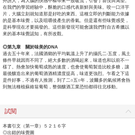
外誘人，為大腦的快感中樞帶來一股暖流，引發了喜悅與渴望。
在我們的學習經驗中，酥脆的口感代表新鮮與美味。咬一口洋芋
片，大腦立刻就知道那是好吃的東西。這種立即的判斷能力依據
的是基本味覺，以及咀嚼後產生的香氣。但是還有些味覺感受，
是科學現在才要揭發的。這些新發現可能會讓我們對自古希臘以
來的基本味覺認知，有所改觀。
◎
第九章 關於味美的
DNA
過去五十年來，法國酒鄉的平均氣溫上升了約攝氏二‧五度，風土
條件早就因而不同了，絕大多數的酒喝起來，味道也和以前不一
樣了。熱會加快葡萄成熟的速度，也會使葡萄製造比較多糖，讓
最後釀造出來的葡萄酒酒精濃度提高，味道更強烈。乍看之下這
是件好事，不過有人推測，到了二○五○年，波爾多的氣候將會熱
到無法種植蘇維翁葡萄，整個釀酒工業恐怕都得往北移動。
試閱
本書引文（第一章）５２１６字
◎出錯的味覺圖