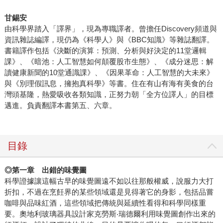
甘錫安
由科學界踏入「譯界」，現為專職譯者。曾擔任Discovery頻道與
資訊雜誌編譯，現仍為《科學人》與《BBC知識》等雜誌翻譯。
書籍譯作包括《決斷的演算：預測、分析與好決定的11堂邏輯
課》、《暗池：人工智慧如何顛覆股市生態》、《成分迷思：解
讀健康新聞的10堂通識課》、《因果革命：人工智慧的大未來》
與《別理假訊息，擁抱真科學》等書。住在有山有海有美食的台
灣頭基隆，熱愛吸收各類知識，正努力朝「全方位譯人」的目標
邁進。負責翻譯本書第五、六章。
目錄
◎
第一章 出錯的味覺圖
科學證據讓這幅古早的味覺圖遠不如以往那般權威，說服力大打
折扣，不過在烹飪界的某些領域還是見得著它的身影，包括品嘗
咖啡與品味紅酒，這些領域把傳統與延續性看得和科學同樣重
要。奧地利玻璃器具設計家克勞斯‧瑞德爾利用味覺圖創作出來的