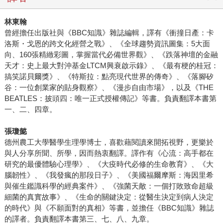
林東翰
曾經擔任出版社與《BBC知識》雜誌編輯，譯有《衝撞日產：卡
洛斯・戈恩的跨文化經營之戰》、《全球趨勢資訊圖集：5大面
向、160張精緻彩圖，掌握當代必備世界觀》、《跌落神壇的金融
天才：史上最大對沖基金LTCM興衰啟示錄》、《最有梗的桂冠：
搞笑諾貝爾獎》、《特斯拉：點亮現代世界的傳奇》、《落腳矽
谷：一位創業家的貼身觀察》、《漫步自由市場》，以及《THE
BEATLES：披頭四：唯一正式授權傳記》等書。負責翻譯本書第
一、二、四章。
張瓊懿
德州農工大學醫學生理學博士，喜歡藉閱讀來開拓視野，更樂於
與人分享所聞、所學，因而熱衷翻譯。譯作有《心流：高手都在
研究的最優體驗心理學》、《大疫時代必修的生命教育》、《大
腦韌性》、《我發瘋的那段日子》、《美國福爾摩斯：海因里希
與催生鑑識科學的經典案件》、《強菌天敵：一個打敗致命超級
細菌的真實故事》、《生命的關鍵決定：從醫生決定到病人決定
的時代》與《不願面對的真相》等書，並擔任《BBC知識》雜誌
的譯者。負責翻譯本書第三、七、八、九章。