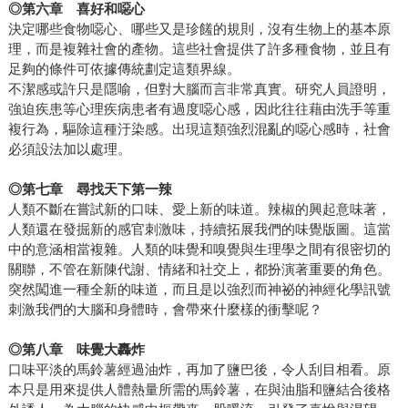
◎
第六章 喜好和噁心
決定哪些食物噁心、哪些又是珍饈的規則，沒有生物上的基本原
理，而是複雜社會的產物。這些社會提供了許多種食物，並且有
足夠的條件可依據傳統劃定這類界線。
不潔感或許只是隱喻，但對大腦而言非常真實。研究人員證明，
強迫疾患等心理疾病患者有過度噁心感，因此往往藉由洗手等重
複行為，驅除這種汙染感。出現這類強烈混亂的噁心感時，社會
必須設法加以處理。
◎
第七章 尋找天下第一辣
人類不斷在嘗試新的口味、愛上新的味道。辣椒的興起意味著，
人類還在發掘新的感官刺激味，持續拓展我們的味覺版圖。這當
中的意涵相當複雜。人類的味覺和嗅覺與生理學之間有很密切的
關聯，不管在新陳代謝、情緒和社交上，都扮演著重要的角色。
突然闖進一種全新的味道，而且是以強烈而神祕的神經化學訊號
刺激我們的大腦和身體時，會帶來什麼樣的衝擊呢？
◎
第八章 味覺大轟炸
口味平淡的馬鈴薯經過油炸，再加了鹽巴後，令人刮目相看。原
本只是用來提供人體熱量所需的馬鈴薯，在與油脂和鹽結合後格