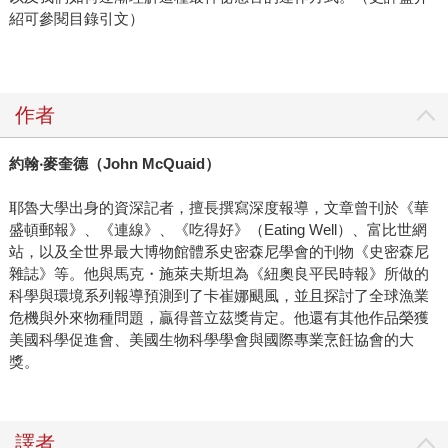
紹可參閱目錄引文）
作者
約翰
‧
麥奎德（
John McQuaid
）
耶魯大學出身的資深記者，擅長撰寫深度報導，文章曾刊於《華
盛頓郵報》、《連線》、《吃得好》（Eating Well）、富比世網
站，以及全世界最大博物館體系史密森尼學會的刊物《史密森尼
雜誌》等。他與馬克・施萊夫斯坦為《紐奧良平民時報》所做的
科學與環境系列報導預測到了卡崔娜颶風，並且探討了全球漁業
危機與外來物種問題，贏得普立茲獎肯定。他還有其他作品榮獲
美國科學促進會、美國生物科學學會與國際專業烹飪協會的大
獎。
譯者