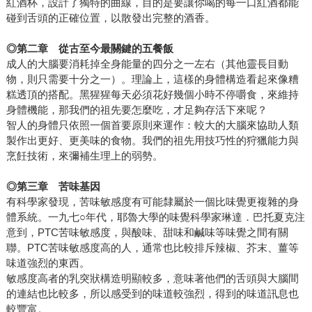
紅酒杯，設計了獨特的曲線，目的是要讓你喝的每一口紅酒都能
碰到舌頭的正確位置，以散發出完整的酒香。
◎
第二章 從古至今最關鍵的五餐飯
成人的大腦要消耗掉全身能量的四分之一左右（其他靈長目動
物，則只需要十分之一）。理論上，這樣的身體構造看起來像糟
糕透頂的搭配。黑猩猩每天必須花好幾個小時不停嚼食，來維持
身體機能，那我們的祖先要怎麼吃，才足夠存活下來呢？
智人的身體只依照一個首要原則來運作：較大的大腦來協助人類
製作出更好、更美味的食物。我們的祖先用技巧性的狩獵能力與
烹飪技術，來彌補生理上的弱勢。
◎
第三章 苦味基因
有科學家發現，苦味敏感度有可能隸屬於一個比味覺更複雜的身
體系統。一九七○年代，耶魯大學的味覺科學家琳達．巴托夏克注
意到，PTC苦味敏感度，與酸味、甜味和鹹味等味覺之間有關
聯。PTC苦味敏感度高的人，通常也比較排斥辣椒、芥末、薑等
味道強烈的東西。
敏感度高者的乳突狀構造明顯較多，意味著他們的舌頭與大腦間
的連結也比較多，所以感受到的味道較強烈，得到的味道訊息也
較豐富。