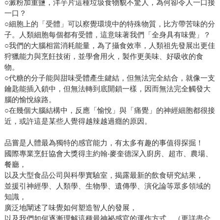
○澱粉加重鹽，洋芋片這種垃圾食物貌不驚人，為何卻令人一口接
一口？
○細胞上的「受體」可以察覺環境中的特殊物質，比方帶苦味的分
子。人類細胞每個都有受體，這意味著我們「全身具有味覺」？
○我們的大腦相當消耗能量，為了攝食效率，人類祖先發展出更佳
狩獵能力與烹飪技術，並學會用火，製作更美味、好吸收的食
物。
○代糖的分子能與甜味受體產生鍵結，但無法完全結合，就像一支
鑰匙能插入鎖中，但無法轉到底開鎖一樣，因而無法完全觸發大
腦的愉悅線路。
○在幾個大腦結構中，反應「愉悅」與「痛覺」的神經細胞都很接
近，或許這是某些人覺得越辣越過癮的原因。
品嘗是人體最為獨特的感官能力，有太多有趣的事值得探掘！
國際專業烹飪協會大獎得主約翰‧麥奎德深入廚房、超市、農場、
餐廳，
以及大型食品公司與科學實驗室，揭露最新的飲食研究結果，
並援引神經學、人類學、生物學、遺傳學、演化論等眾多領域的
知識，
廣泛地闡述了味覺如何塑造智人的發展，
以及我們如何逐漸理解這種最神祕感官的運作方式。（更詳盡介