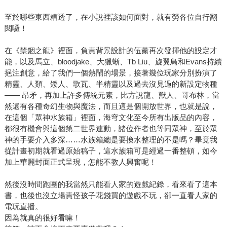
至於哪些東西糟透了，在小說裡該如何面對，就有勞各位自行翻
閱囉！
在《禁錮之龍》裡面，負責背景設計的伍薰再次發揮他的設定才
能，以及馬立、bloodjake、大獵蜥、Tb Liu、旋翼鳥和Evans持續
挹注創意，給了我們一個熱鬧的場景，接著幾位玩家分別扮演了
精靈、人類、矮人、歌瓦、半精靈以及過去沒見過的新設定物種
—— 昂矛，再加上許多傳統元素，比方說龍、獸人、哥布林，當
然還有各種奇幻生物與魔法，而且這是個開放世界，也就是說，
在這個「眾神水族箱」裡面，海穹文化至今所有出版品的內容，
都很有機會與這個第二世界連動，諸位作者也等同眾神，至於眾
神的手要介入多深……水族箱總是要換水整理的不是嗎？畢竟我
從計畫初期就看過原始稿子，這水族箱可是經過一番整頓，如今
加上華麗封面正式呈現，怎能不教人興奮呢！
然後沒時間跑團的我當然只能看人家的遊戲紀錄，看來看了這本
書，也後也沒立場責怪孩子花錢買的遊戲不玩，卻一直看人家的
電玩直播。
因為就真的很好看嘛！