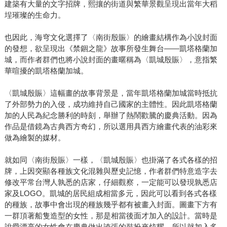
建築有大量的文字招牌，熙攘的街道與繁華景觀呈現出當年大稻
埕璀璨的生命力。
也因此，海穹文化選擇了〈南街殷賑〉的繪畫結構作為小說封面
的發想，欲呈現出《禁錮之龍》故事所發生舞台——凱塔格蘭加
城，而作者群們也將小說封面的畫暱稱為〈凱城殷賑〉，意指繁
華喧擾的凱塔格蘭加城。
〈凱城殷賑〉這幅畫的故事背景是，當年凱塔格蘭加城當時抵抗
了外部勢力的入侵，成功維持自己國家的主體性。因此凱塔格蘭
加的人民為紀念勝利的時刻，舉辦了熱鬧歡騰的慶典活動。因為
作品是借鏡為古典西方奇幻，所以選用具西方繪畫代表的油彩來
做為繪製的媒材。
就如同〈南街殷賑〉一樣，〈凱城殷賑〉也掛滿了各式各樣的招
牌，上因突顯各種族文化混雜與歷史記憶，作者群們特意造字去
修改平常台灣人孰悉的店家，仔細觀察，一定能可以發現孰悉店
家及LOGO。凱城的居民組成相當多元，因此可以看到各式各樣
的種族，故事中會出現的種族幾乎都有被畫入封面。圖畫下方有
一群頂著船隻造型的女性，那是相當後面才加入的設計。當時是
說愛漂亮的女性會在慶典做出誇張的裝扮來炫耀，所以就加入多