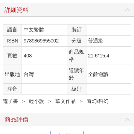
詳細資料
語言
中文繁體
裝訂
ISBN
9789869655002
分級
普通級
商品規
頁數
408
21.6*15.4
格
適讀年
出版地
台灣
全齡適讀
齡
注音
級別
電子書
＞
輕小說
＞
華文作品
＞
奇幻/科幻
商品評價