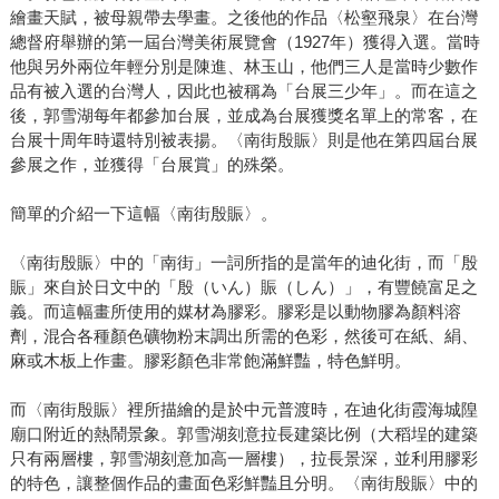
繪畫天賦，被母親帶去學畫。之後他的作品〈松壑飛泉〉在台灣
總督府舉辦的第一屆台灣美術展覽會（1927年）獲得入選。當時
他與另外兩位年輕分別是陳進、林玉山，他們三人是當時少數作
品有被入選的台灣人，因此也被稱為「台展三少年」。而在這之
後，郭雪湖每年都參加台展，並成為台展獲獎名單上的常客，在
台展十周年時還特別被表揚。〈南街殷賑〉則是他在第四屆台展
參展之作，並獲得「台展賞」的殊榮。
簡單的介紹一下這幅〈南街殷賑〉。
〈南街殷賑〉中的「南街」一詞所指的是當年的迪化街，而「殷
賑」來自於日文中的「殷（いん）賑（しん）」，有豐饒富足之
義。而這幅畫所使用的媒材為膠彩。膠彩是以動物膠為顏料溶
劑，混合各種顏色礦物粉末調出所需的色彩，然後可在紙、絹、
麻或木板上作畫。膠彩顏色非常飽滿鮮豔，特色鮮明。
而〈南街殷賑〉裡所描繪的是於中元普渡時，在迪化街霞海城隍
廟口附近的熱鬧景象。郭雪湖刻意拉長建築比例（大稻埕的建築
只有兩層樓，郭雪湖刻意加高一層樓），拉長景深，並利用膠彩
的特色，讓整個作品的畫面色彩鮮豔且分明。〈南街殷賑〉中的