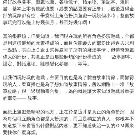
備好故事腳本、遊戲地圖、各種骰子、指示物、筆記本、規則
書，基本上零食應該也要（必要的話還要有正餐），然後還得全
部的玩家都有空，畢竟紙上角色扮演遊戲一玩幾個小時，整個故
事玩完可以拖上好幾個月，甚至好幾年啊！
真的很麻煩，但要知道，我們現在玩的所有角色扮演遊戲，全都
是用這樣麻煩的元素構成的，而且你能參與的部份比起過去只剩
一點點，表面上０跟１幫你處裡了所有的麻煩事情，但傳奇遊戲
偉大的部份，其實正是由那些麻煩的部份構成的—— 故事腳本、
設定、對話選項、隨機變化參數……等等。
但我們玩好玩的遊戲，主要目的也是為了體會故事情節，而懶得
玩的人，看直播也是為了想知道故事情節，所以網路上一堆「故
事攻略」跟「過場動畫合集」，為的就是讓大家知道遊戲最重要
的部份—— 故事。
而紙上遊戲最精彩的地方，正在於是這才是真正的角色扮演，因
為每個可互動角色都是人扮演的，而且是獨立的真人，你根本不
知道接下來會冒出什麼對話內容，更不知道統治一切的ＧＭ再來
要找你什麼麻煩。