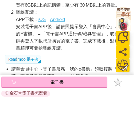
置有6GB以上的記憶體，至少有 30 MB以上的容量。
離線閱讀：
APP下載：
iOS
Android
安裝電子書APP後，請依照提示登入「會員中心」→「我
的E書櫃」→「電子書APP通行碼/載具管理」，取得通行
碼再登入下載您所購買的電子書。完成下載後，點選任一
書籍即可開始離線閱讀。
請至會員中心→電子書服務「我的e書櫃」領取複製『兌換
碼』至電子書服務商Readmoo進行兌換。
電子書
退換貨須知：
※ 金石堂電子書怎麼看
因版權保護，您在金石堂所購買的電子書僅能以金石堂專屬
的閱讀軟體開啟閱讀，無法以其他閱讀器或直接下載檔案。
依據「消費者保護法」第19條及行政院消費者保護處公告之
「通訊交易解除權合理例外情事適用準則」，非以有形媒介
提供之數位內容或一經提供即為完成之線上服務，經消費者
事先同意始提供。（如：電子書、電子雜誌、下載版軟體、