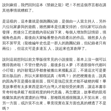
說到麻煩，我們回到這本《禁錮之龍》吧！不然這個序言都在講
其他事情就糟糕了。
是這樣的，這本書就是個跑團紀錄，是個由一人當主持人，另外
六位玩家參與的遊戲，雖然腳本是伍薰安排的，但玩家可以自由
發揮，然後分工把遊戲內容紀錄下來，每個人增加對話情節，填
補角色血肉，最後由大家輪番整合內容產出的作品。雖然多人合
寫不算罕見（龍槍編年史也是一群人的跑團紀錄，但紀錄者只有
兩位），但這次可是多達五 人，說起來也算創舉了。
說到這就想到以前文學版很常見的小說接龍，基本上沒一個可以
獲得善終啦！不管什麼內容，最後多拉Ａ夢（不過那個年代都叫
小叮噹）的許願電話亭都會被搬出來撥亂反正，不過這次可是要
當出版品的，所以大家都很認真（有嗎？）的把梗搬進去，說真
的因為序言是擺在最前面，我可是強忍笑意才能不破梗的喔！畢
竟故事裡有太多東西是當代台灣人才能領受的東西，讓這本書非
常奇特地承載了相當程度的時代意義，再怎麼說，故事裡的凱塔
格蘭加真的有濃濃的台灣味，那種既視感很難讓人不笑出來，但
另一方面，或許笑不出來，畢竟現實在某方面也真的糟透了不是
嗎？