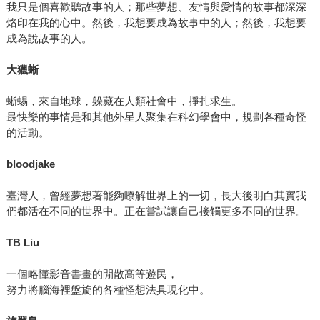
我只是個喜歡聽故事的人；那些夢想、友情與愛情的故事都深深
烙印在我的心中。然後，我想要成為故事中的人；然後，我想要
成為說故事的人。
大獵蜥
蜥蜴，來自地球，躲藏在人類社會中，掙扎求生。
最快樂的事情是和其他外星人聚集在科幻學會中，規劃各種奇怪
的活動。
bloodjake
臺灣人，曾經夢想著能夠瞭解世界上的一切，長大後明白其實我
們都活在不同的世界中。正在嘗試讓自己接觸更多不同的世界。
TB Liu
一個略懂影音書畫的閒散高等遊民，
努力將腦海裡盤旋的各種怪想法具現化中。