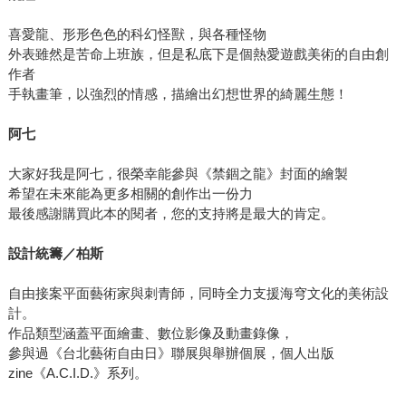
喜愛龍、形形色色的科幻怪獸，與各種怪物
外表雖然是苦命上班族，但是私底下是個熱愛遊戲美術的自由創
作者
手執畫筆，以強烈的情感，描繪出幻想世界的綺麗生態！
阿七
大家好我是阿七，很榮幸能參與《禁錮之龍》封面的繪製
希望在未來能為更多相關的創作出一份力
最後感謝購買此本的閱者，您的支持將是最大的肯定。
設計統籌／柏斯
自由接案平面藝術家與刺青師，同時全力支援海穹文化的美術設
計。
作品類型涵蓋平面繪畫、數位影像及動畫錄像，
參與過《台北藝術自由日》聯展與舉辦個展，個人出版
zine《A.C.I.D.》系列。