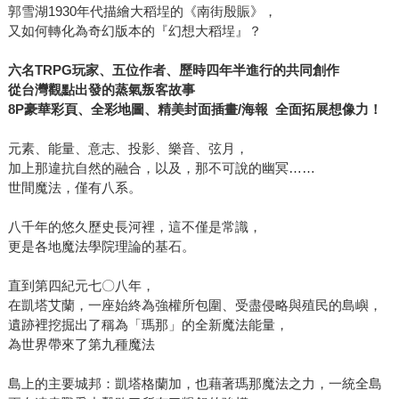
郭雪湖1930年代描繪大稻埕的《南街殷賑》，
又如何轉化為奇幻版本的『幻想大稻埕』？
六名
TRPG
玩家、五位作者、歷時四年半進行的共同創作
從台灣觀點出發的蒸氣叛客故事
8P
豪華彩頁、全彩地圖、精美封面插畫
/
海報
全面拓展想像力！
元素、能量、意志、投影、樂音、弦月，
加上那違抗自然的融合，以及，那不可說的幽冥……
世間魔法，僅有八系。
八千年的悠久歷史長河裡，這不僅是常識，
更是各地魔法學院理論的基石。
直到第四紀元七〇八年，
在凱塔艾蘭，一座始終為強權所包圍、受盡侵略與殖民的島嶼，
遺跡裡挖掘出了稱為「瑪那」的全新魔法能量，
為世界帶來了第九種魔法
島上的主要城邦：凱塔格蘭加，也藉著瑪那魔法之力，一統全島