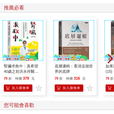
推薦必看
腎臟求救中：真希望
底層邏輯：看清這個世
如果
40歲之前洪永祥醫師
界的底牌
(1
就告訴我這些事
貓漫
379
316
79
折
特價
元
79
折
特價
元
79
折
加入購物車
加入購物車
您可能會喜歡