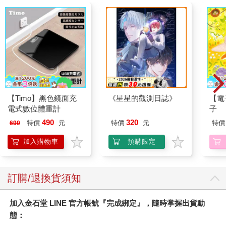
【Timo】黑色鏡面充
《星星的觀測日誌》
【電
電式數位體重計
子
490
320
特價
元
特價
元
特價
690
加入購物車
預購限定
訂購/退換貨須知
加入金石堂 LINE 官方帳號『完成綁定』，隨時掌握出貨動
態：