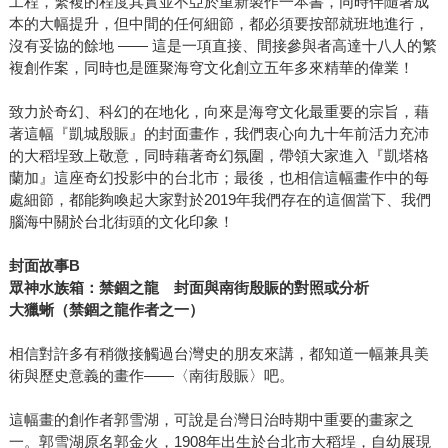
工程，繁複的程度其實並不亞於重新製作一本書，同時伴隨著成
本的大幅提升，但中間的任何細節，都必須要按部就班地進行，
沒有妥協的餘地 ―― 這是一項直接、間接參與者高達十八人的繁
複創作案，同時也是匯聚海穹文化創立五年多來精華的偉業！
致力於奇幻、科幻的在地化，向來是海穹文化最重要的宗旨，藉
著這幅『凱城殷賑』的封面畫作，我們衷心向九十年前活力充沛
的大稻埕致上敬意，同時藉著奇幻氛圍，帶領大家進入『凱塔格
蘭加』這座奇幻投影中的台北市；最後，也相信這幅畫作中的每
處細節，都能夠喚起大家對於2019年我們存在的這個當下、我們
腦海中關於台北街頭的文化印象！
封面故事
B
眾神水族箱：禁錮之龍 封面與南街殷賑的對照或分析
大獵蜥（禁錮之龍作者之一）
相信對許多有稍微接觸過台灣史的朋友來講，都知道一幅兼具美
術與歷史意義的畫作——〈南街殷賑〉吧。
這幅畫的創作者郭雪湖，可說是台灣日治時期中重要的畫家之
一。郭雪湖原名郭金火，1908年出生於台北市大稻埕，自幼展現