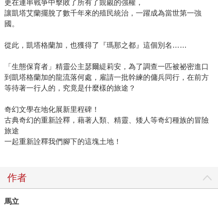
更在連串戰爭中擊敗了所有了覬覦的強權，
讓凱塔艾蘭擺脫了數千年來的殖民統治，一躍成為當世第一強
國。
從此，凱塔格蘭加，也獲得了『瑪那之都』這個別名……
「生態保育者」精靈公主瑟爾緹莉安，為了調查一匹被祕密進口
到凱塔格蘭加的龍流落何處，雇請一批幹練的傭兵同行，在前方
等待著一行人的，究竟是什麼樣的旅途？
奇幻文學在地化展新里程碑！
古典奇幻的重新詮釋，藉著人類、精靈、矮人等奇幻種族的冒險
旅途
一起重新詮釋我們腳下的這塊土地！
作者
馬立