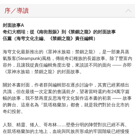
序／導讀
封面故事
A
奇幻大稻埕：從《南街殷賑》到《禁錮之龍》的封面故事
伍薰（海穹文化主編、《禁錮之龍》責任編輯）
海穹文化最新推出的《眾神水族箱：禁錮之龍》，是一部兼具蒸
氣叛客(Steampunk)風格，傳統奇幻種族的長篇故事。除了豐富內
容外，且讓我從責任編輯角度出發，來談談不同的面向 ―― 亦即
《眾神水族箱：禁錮之龍》的封面故事。
關於本書封面，作者群與編輯部在逐步討論中，其實已經累積出
共識，但在最後一次定案的會議前夕，望著當時還約有24萬字篇
幅的故事，我不禁再度反思海穹文化製作這本書的初衷 ―― 故事
的舞台、這座名為『凱塔格蘭加』都會，就是我們對於台北市的
奇幻投射。
人類、精靈、矮人、哥布林……壁壘分明的陣營對抗已經不再。
在凱塔格蘭加的土地上，血統與民族所形成的牢固階級已經慢慢