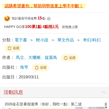
認購希望書包，幫助弱勢孩童上學不中斷！
15
預計最高可得金幣
點
?
100累1點 4點抵1元
HAPPY GO享
折抵無上限
分類：
電子書
＞
輕小說
＞
華文作品
＞
奇幻/科幻
追蹤
作者：
馬立、大獵蜥、旋翼鳥
追蹤
出版社：
海穹
追蹤
出版日：
2019/03/11
活動訊息
金石堂2026海外優惠：電子書