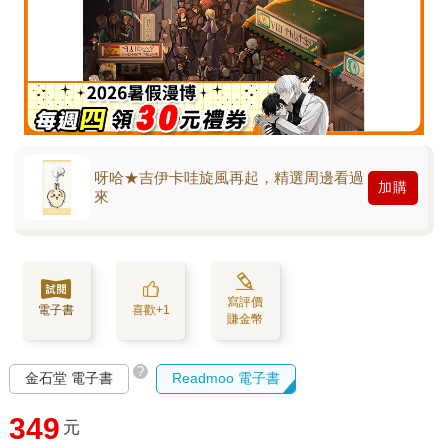
呀哈★吉伊卡哇旋風再起，精選周邊看過
加購
來
寫評價
電子書
喜歡+1
賺金幣
?
金石堂 電子書
Readmoo 電子書
349
元