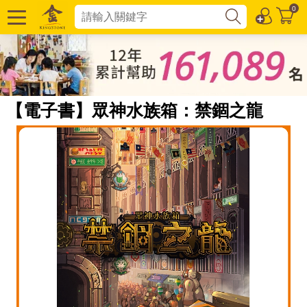
0
【電子書】眾神水族箱：禁錮之龍