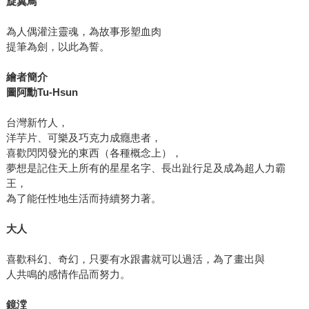
旋翼鳥
為人偶灌注靈魂，為故事形塑血肉
提筆為劍，以此為誓。
繪者簡介
圖阿勳
Tu-Hsun
台灣新竹人，
洋芋片、可樂及巧克力成癮患者，
喜歡閃閃發光的東西（各種概念上），
夢想是記住天上所有的星星名字、長出趾行足及成為超人力霸
王，
為了能任性地生活而持續努力著。
大人
喜歡科幻、奇幻，只要有水跟書就可以過活，為了畫出與
人共鳴的感情作品而努力。
鏡漟