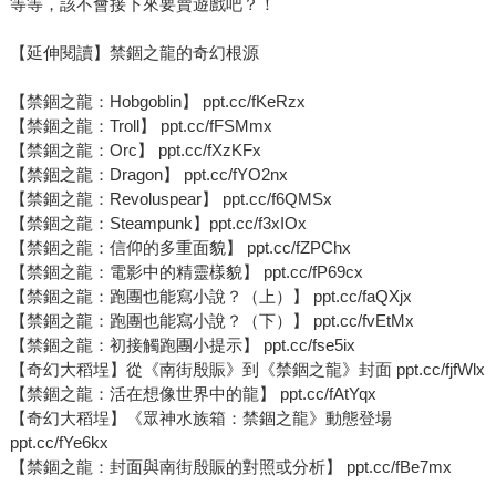
等等，該不會接下來要賣遊戲吧？！
【延伸閱讀】禁錮之龍的奇幻根源
【禁錮之龍：Hobgoblin】 ppt.cc/fKeRzx
【禁錮之龍：Troll】 ppt.cc/fFSMmx
【禁錮之龍：Orc】 ppt.cc/fXzKFx
【禁錮之龍：Dragon】 ppt.cc/fYO2nx
【禁錮之龍：Revoluspear】 ppt.cc/f6QMSx
【禁錮之龍：Steampunk】ppt.cc/f3xIOx
【禁錮之龍：信仰的多重面貌】 ppt.cc/fZPChx
【禁錮之龍：電影中的精靈樣貌】 ppt.cc/fP69cx
【禁錮之龍：跑團也能寫小說？（上）】 ppt.cc/faQXjx
【禁錮之龍：跑團也能寫小說？（下）】 ppt.cc/fvEtMx
【禁錮之龍：初接觸跑團小提示】 ppt.cc/fse5ix
【奇幻大稻埕】從《南街殷賑》到《禁錮之龍》封面 ppt.cc/fjfWlx
【禁錮之龍：活在想像世界中的龍】 ppt.cc/fAtYqx
【奇幻大稻埕】《眾神水族箱：禁錮之龍》動態登場
ppt.cc/fYe6kx
【禁錮之龍：封面與南街殷賑的對照或分析】 ppt.cc/fBe7mx