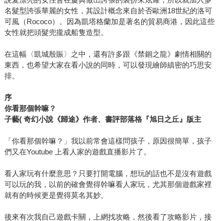
名髮型誇張華麗的女性，其設計概念來自於否歐洲18世紀的洛可
可風（Rococo）。因為凱塔格蘭加是著名的貿易商港，因此這些
女性就把頭髮兜攏成船隻造型。
在這幅〈凱城殷賑〉之中，還有許多跟《禁錮之龍》劇情相關的
東西，也希望大家在看小說的同時，可以發現繪師縝密的巧思安
排。
序
你看那個幹嘛？
子藝
(
奇幻小說《歸途》作者、書評部落格『旭日之丘』版主
「你看那個幹嘛？」我以前常會這樣問孩子，原因很簡單，孩子
們又在Youtube 上看人家的遊戲直播影片了。
看人家玩有什麼意思？只要打開電腦，想玩的話也不是沒有遊戲
可以玩的我，以前的確會覺得幹嘛看人家玩，尤其那個遊戲家裡
就有的時候更是覺得莫名其妙。
後來有次我自己遊戲卡關，上網找攻略，然後看了攻略影片，接