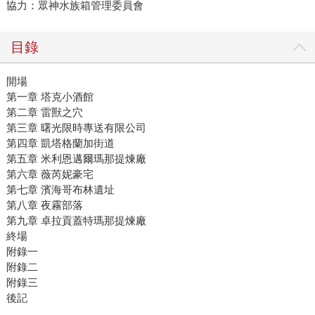
協力：眾神水族箱管理委員會
目錄
開場
第一章 塔克小酒館
第二章 雷獸之穴
第三章 曙光限時專送有限公司
第四章 凱塔格蘭加街道
第五章 米利恩邁爾瑪那提煉廠
第六章 薇芮妮豪宅
第七章 濱海哥布林遺址
第八章 夜霧部落
第九章 卓拉貢蓋特瑪那提煉廠
終場
附錄一
附錄二
附錄三
後記