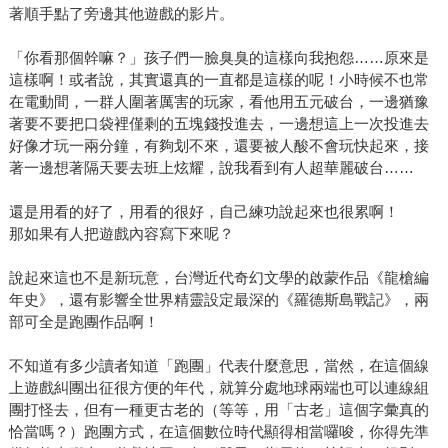
著順手點了旁邊其他遊戲的影片。
「你看那個幹嘛？」孩子們一臉臭臭的這樣向我抱怨……原來是
這樣啊！或者說，其實還真的一直都是這樣的呢！小時候不也常
在電動間，一群人圍著厲害的玩家，看他用五元破台，一邊猶豫
著要不要把口袋裡僅剩的五塊錢投進去，一邊想這上一次投進去
好像才玩一兩分鐘，有夠划不來，還要被人酸不會玩快起來，接
著一邊想著隔天要去班上炫耀，說我看到有人超華麗破台……
還是用看的好了，用看的很好，自己練功說起來也很累啊！
那如果有人把遊戲內容寫下來呢？
說起來這也不是新玩意，台灣近代奇幻文學的啟蒙作品《龍槍編
年史》，還有影響全世界精靈設定最深的《羅德斯島戰記》，兩
部可全是跑團作品啊！
不知道有多少讀者知道「跑團」代表什麼意思，當然，在這個線
上遊戲糾團出征很方便的年代，就算分處地球兩端也可以連線組
團打怪去，但有一種更古老的（等等，用「古老」這個字彙真的
恰當嗎？）跑團方式，在這個數位時代顯得相當囉唆，你得先準