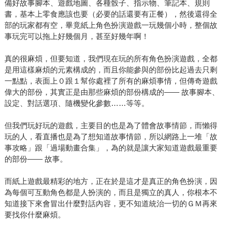
備好故事腳本、遊戲地圖、各種骰子、指示物、筆記本、規則
書，基本上零食應該也要（必要的話還要有正餐），然後還得全
部的玩家都有空，畢竟紙上角色扮演遊戲一玩幾個小時，整個故
事玩完可以拖上好幾個月，甚至好幾年啊！
真的很麻煩，但要知道，我們現在玩的所有角色扮演遊戲，全都
是用這樣麻煩的元素構成的，而且你能參與的部份比起過去只剩
一點點，表面上０跟１幫你處裡了所有的麻煩事情，但傳奇遊戲
偉大的部份，其實正是由那些麻煩的部份構成的—— 故事腳本、
設定、對話選項、隨機變化參數……等等。
但我們玩好玩的遊戲，主要目的也是為了體會故事情節，而懶得
玩的人，看直播也是為了想知道故事情節，所以網路上一堆「故
事攻略」跟「過場動畫合集」，為的就是讓大家知道遊戲最重要
的部份—— 故事。
而紙上遊戲最精彩的地方，正在於是這才是真正的角色扮演，因
為每個可互動角色都是人扮演的，而且是獨立的真人，你根本不
知道接下來會冒出什麼對話內容，更不知道統治一切的ＧＭ再來
要找你什麼麻煩。