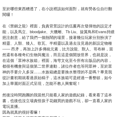
至於哪些東西糟透了，在小說裡該如何面對，就有勞各位自行翻
閱囉！
在《禁錮之龍》裡面，負責背景設計的伍薰再次發揮他的設定才
能，以及馬立、bloodjake、大獵蜥、Tb Liu、旋翼鳥和Evans持續
挹注創意，給了我們一個熱鬧的場景，接著幾位玩家分別扮演了
精靈、人類、矮人、歌瓦、半精靈以及過去沒見過的新設定物種
—— 昂矛，再加上許多傳統元素，比方說龍、獸人、哥布林，當
然還有各種奇幻生物與魔法，而且這是個開放世界，也就是說，
在這個「眾神水族箱」裡面，海穹文化至今所有出版品的內容，
都很有機會與這個第二世界連動，諸位作者也等同眾神，至於眾
神的手要介入多深……水族箱總是要換水整理的不是嗎？畢竟我
從計畫初期就看過原始稿子，這水族箱可是經過一番整頓，如今
加上華麗封面正式呈現，怎能不教人興奮呢！
然後沒時間跑團的我當然只能看人家的遊戲紀錄，看來看了這本
書，也後也沒立場責怪孩子花錢買的遊戲不玩，卻一直看人家的
電玩直播。
因為就真的很好看嘛！