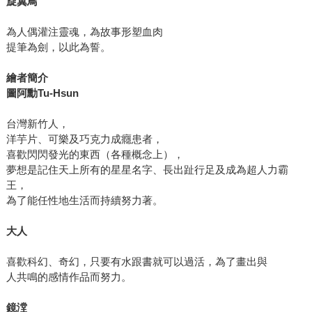
旋翼鳥
為人偶灌注靈魂，為故事形塑血肉
提筆為劍，以此為誓。
繪者簡介
圖阿勳
Tu-Hsun
台灣新竹人，
洋芋片、可樂及巧克力成癮患者，
喜歡閃閃發光的東西（各種概念上），
夢想是記住天上所有的星星名字、長出趾行足及成為超人力霸
王，
為了能任性地生活而持續努力著。
大人
喜歡科幻、奇幻，只要有水跟書就可以過活，為了畫出與
人共鳴的感情作品而努力。
鏡漟