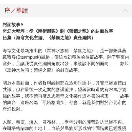
序／導讀
封面故事
A
奇幻大稻埕：從《南街殷賑》到《禁錮之龍》的封面故事
伍薰（海穹文化主編、《禁錮之龍》責任編輯）
海穹文化最新推出的《眾神水族箱：禁錮之龍》，是一部兼具蒸
氣叛客(Steampunk)風格，傳統奇幻種族的長篇故事。除了豐富內
容外，且讓我從責任編輯角度出發，來談談不同的面向 ―― 亦即
《眾神水族箱：禁錮之龍》的封面故事。
關於本書封面，作者群與編輯部在逐步討論中，其實已經累積出
共識，但在最後一次定案的會議前夕，望著當時還約有24萬字篇
幅的故事，我不禁再度反思海穹文化製作這本書的初衷 ―― 故事
的舞台、這座名為『凱塔格蘭加』都會，就是我們對於台北市的
奇幻投射。
人類、精靈、矮人、哥布林……壁壘分明的陣營對抗已經不再。
在凱塔格蘭加的土地上，血統與民族所形成的牢固階級已經慢慢