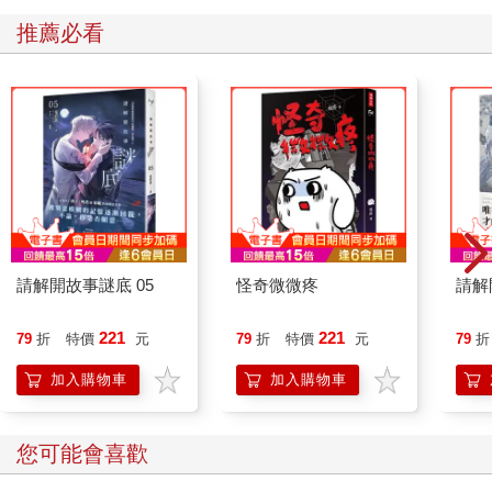
推薦必看
請解開故事謎底 05
怪奇微微疼
請解
221
221
79
折
特價
元
79
折
特價
元
79
折
加入購物車
加入購物車
您可能會喜歡