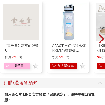
【電子書】蔬菜的理髮
IMPACT 吉伊卡哇水杯
【KI
店
(500ML)#寶寶藍
列-
IMCHB01LB
平煎
259
539
特價
元
特價
元
56
折
電子書
加入購物車
訂購/退換貨須知
加入金石堂 LINE 官方帳號『完成綁定』，隨時掌握出貨動
態：