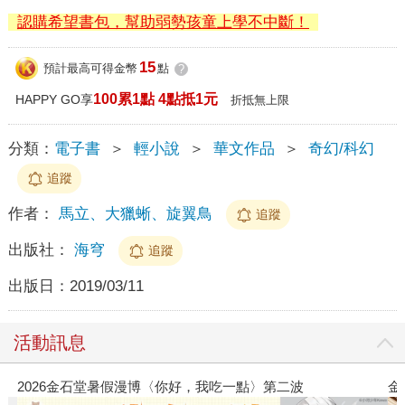
認購希望書包，幫助弱勢孩童上學不中斷！
15
預計最高可得金幣
點
?
100累1點 4點抵1元
HAPPY GO享
折抵無上限
分類：
電子書
＞
輕小說
＞
華文作品
＞
奇幻/科幻
追蹤
作者：
馬立、大獵蜥、旋翼鳥
追蹤
出版社：
海穹
追蹤
出版日：
2019/03/11
活動訊息
金石堂2026海外優惠：電子書