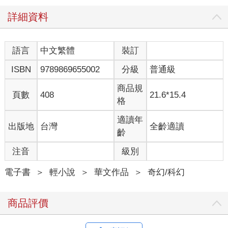
詳細資料
語言
中文繁體
裝訂
ISBN
9789869655002
分級
普通級
商品規
頁數
408
21.6*15.4
格
適讀年
出版地
台灣
全齡適讀
齡
注音
級別
電子書
＞
輕小說
＞
華文作品
＞
奇幻/科幻
商品評價