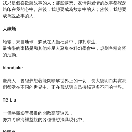
我只是個喜歡聽故事的人；那些夢想、友情與愛情的故事都深深
烙印在我的心中。然後，我想要成為故事中的人；然後，我想要
成為說故事的人。
大獵蜥
蜥蜴，來自地球，躲藏在人類社會中，掙扎求生。
最快樂的事情是和其他外星人聚集在科幻學會中，規劃各種奇怪
的活動。
bloodjake
臺灣人，曾經夢想著能夠瞭解世界上的一切，長大後明白其實我
們都活在不同的世界中。正在嘗試讓自己接觸更多不同的世界。
TB Liu
一個略懂影音書畫的閒散高等遊民，
努力將腦海裡盤旋的各種怪想法具現化中。