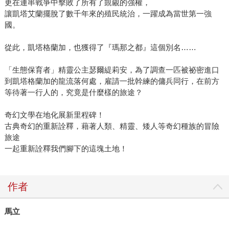
更在連串戰爭中擊敗了所有了覬覦的強權，
讓凱塔艾蘭擺脫了數千年來的殖民統治，一躍成為當世第一強
國。
從此，凱塔格蘭加，也獲得了『瑪那之都』這個別名……
「生態保育者」精靈公主瑟爾緹莉安，為了調查一匹被祕密進口
到凱塔格蘭加的龍流落何處，雇請一批幹練的傭兵同行，在前方
等待著一行人的，究竟是什麼樣的旅途？
奇幻文學在地化展新里程碑！
古典奇幻的重新詮釋，藉著人類、精靈、矮人等奇幻種族的冒險
旅途
一起重新詮釋我們腳下的這塊土地！
作者
馬立