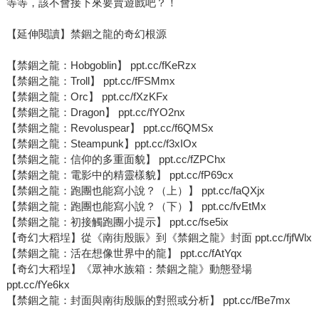
等等，該不會接下來要賣遊戲吧？！
【延伸閱讀】禁錮之龍的奇幻根源
【禁錮之龍：Hobgoblin】 ppt.cc/fKeRzx
【禁錮之龍：Troll】 ppt.cc/fFSMmx
【禁錮之龍：Orc】 ppt.cc/fXzKFx
【禁錮之龍：Dragon】 ppt.cc/fYO2nx
【禁錮之龍：Revoluspear】 ppt.cc/f6QMSx
【禁錮之龍：Steampunk】ppt.cc/f3xIOx
【禁錮之龍：信仰的多重面貌】 ppt.cc/fZPChx
【禁錮之龍：電影中的精靈樣貌】 ppt.cc/fP69cx
【禁錮之龍：跑團也能寫小說？（上）】 ppt.cc/faQXjx
【禁錮之龍：跑團也能寫小說？（下）】 ppt.cc/fvEtMx
【禁錮之龍：初接觸跑團小提示】 ppt.cc/fse5ix
【奇幻大稻埕】從《南街殷賑》到《禁錮之龍》封面 ppt.cc/fjfWlx
【禁錮之龍：活在想像世界中的龍】 ppt.cc/fAtYqx
【奇幻大稻埕】《眾神水族箱：禁錮之龍》動態登場
ppt.cc/fYe6kx
【禁錮之龍：封面與南街殷賑的對照或分析】 ppt.cc/fBe7mx