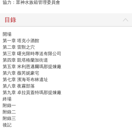
協力：眾神水族箱管理委員會
目錄
開場
第一章 塔克小酒館
第二章 雷獸之穴
第三章 曙光限時專送有限公司
第四章 凱塔格蘭加街道
第五章 米利恩邁爾瑪那提煉廠
第六章 薇芮妮豪宅
第七章 濱海哥布林遺址
第八章 夜霧部落
第九章 卓拉貢蓋特瑪那提煉廠
終場
附錄一
附錄二
附錄三
後記