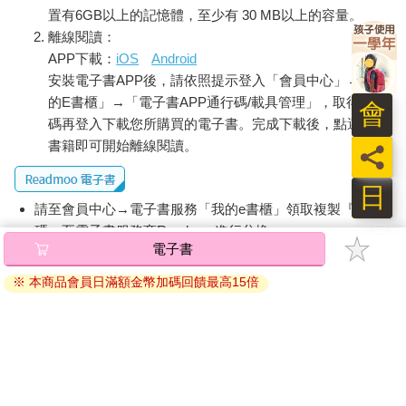
置有6GB以上的記憶體，至少有 30 MB以上的容量。
離線閱讀：
APP下載：
iOS
Android
安裝電子書APP後，請依照提示登入「會員中心」→「我
的E書櫃」→「電子書APP通行碼/載具管理」，取得通行
會
碼再登入下載您所購買的電子書。完成下載後，點選任一
書籍即可開始離線閱讀。
員
日
請至會員中心→電子書服務「我的e書櫃」領取複製『兌換
碼』至電子書服務商Readmoo進行兌換。
電子書
退換貨須知：
※ 本商品會員日滿額金幣加碼回饋最高15倍
因版權保護，您在金石堂所購買的電子書僅能以金石堂專屬
的閱讀軟體開啟閱讀，無法以其他閱讀器或直接下載檔案。
依據「消費者保護法」第19條及行政院消費者保護處公告之
「通訊交易解除權合理例外情事適用準則」，非以有形媒介
提供之數位內容或一經提供即為完成之線上服務，經消費者
事先同意始提供。（如：電子書、電子雜誌、下載版軟體、