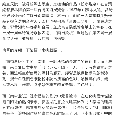
繪畫天賦，被母親帶去學畫。之後他的作品〈松壑飛泉〉在台灣
總督府舉辦的第一屆台灣美術展覽會（1927年）獲得入選。當時
他與另外兩位年輕分別是陳進、林玉山，他們三人是當時少數作
品有被入選的台灣人，因此也被稱為「台展三少年」。而在這之
後，郭雪湖每年都參加台展，並成為台展獲獎名單上的常客，在
台展十周年時還特別被表揚。〈南街殷賑〉則是他在第四屆台展
參展之作，並獲得「台展賞」的殊榮。
簡單的介紹一下這幅〈南街殷賑〉。
〈南街殷賑〉中的「南街」一詞所指的是當年的迪化街，而「殷
賑」來自於日文中的「殷（いん）賑（しん）」，有豐饒富足之
義。而這幅畫所使用的媒材為膠彩。膠彩是以動物膠為顏料溶
劑，混合各種顏色礦物粉末調出所需的色彩，然後可在紙、絹、
麻或木板上作畫。膠彩顏色非常飽滿鮮豔，特色鮮明。
而〈南街殷賑〉裡所描繪的是於中元普渡時，在迪化街霞海城隍
廟口附近的熱鬧景象。郭雪湖刻意拉長建築比例（大稻埕的建築
只有兩層樓，郭雪湖刻意加高一層樓），拉長景深，並利用膠彩
的特色，讓整個作品的畫面色彩鮮豔且分明。〈南街殷賑〉中的