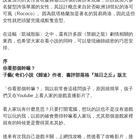
名髮型誇張華麗的女性，其設計概念來自於否歐洲18世紀的洛可
可風（Rococo）。因為凱塔格蘭加是著名的貿易商港，因此這些
女性就把頭髮兜攏成船隻造型。
在這幅〈凱城殷賑〉之中，還有許多跟《禁錮之龍》劇情相關的
東西，也希望大家在看小說的同時，可以發現繪師縝密的巧思安
排。
序
你看那個幹嘛？
子藝
(
奇幻小說《歸途》作者、書評部落格『旭日之丘』版主
「你看那個幹嘛？」我以前常會這樣問孩子，原因很簡單，孩子
們又在Youtube 上看人家的遊戲直播影片了。
看人家玩有什麼意思？只要打開電腦，想玩的話也不是沒有遊戲
可以玩的我，以前的確會覺得幹嘛看人家玩，尤其那個遊戲家裡
就有的時候更是覺得莫名其妙。
後來有次我自己遊戲卡關，上網找攻略，然後看了攻略影片，接