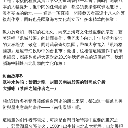
工程，繁複的程度其實並不亞於重新製作一本書，同時伴隨著成
本的大幅提升，但中間的任何細節，都必須要按部就班地進行，
沒有妥協的餘地 ―― 這是一項直接、間接參與者高達十八人的繁
複創作案，同時也是匯聚海穹文化創立五年多來精華的偉業！
致力於奇幻、科幻的在地化，向來是海穹文化最重要的宗旨，藉
著這幅『凱城殷賑』的封面畫作，我們衷心向九十年前活力充沛
的大稻埕致上敬意，同時藉著奇幻氛圍，帶領大家進入『凱塔格
蘭加』這座奇幻投影中的台北市；最後，也相信這幅畫作中的每
處細節，都能夠喚起大家對於2019年我們存在的這個當下、我們
腦海中關於台北街頭的文化印象！
封面故事
B
眾神水族箱：禁錮之龍 封面與南街殷賑的對照或分析
大獵蜥（禁錮之龍作者之一）
相信對許多有稍微接觸過台灣史的朋友來講，都知道一幅兼具美
術與歷史意義的畫作——〈南街殷賑〉吧。
這幅畫的創作者郭雪湖，可說是台灣日治時期中重要的畫家之
一。郭雪湖原名郭金火，1908年出生於台北市大稻埕，自幼展現