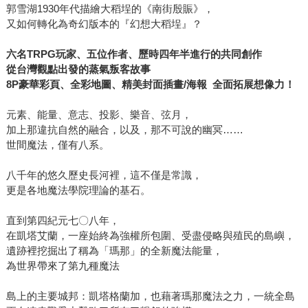
郭雪湖1930年代描繪大稻埕的《南街殷賑》，
又如何轉化為奇幻版本的『幻想大稻埕』？
六名
TRPG
玩家、五位作者、歷時四年半進行的共同創作
從台灣觀點出發的蒸氣叛客故事
8P
豪華彩頁、全彩地圖、精美封面插畫
/
海報
全面拓展想像力！
元素、能量、意志、投影、樂音、弦月，
加上那違抗自然的融合，以及，那不可說的幽冥……
世間魔法，僅有八系。
八千年的悠久歷史長河裡，這不僅是常識，
更是各地魔法學院理論的基石。
直到第四紀元七〇八年，
在凱塔艾蘭，一座始終為強權所包圍、受盡侵略與殖民的島嶼，
遺跡裡挖掘出了稱為「瑪那」的全新魔法能量，
為世界帶來了第九種魔法
島上的主要城邦：凱塔格蘭加，也藉著瑪那魔法之力，一統全島