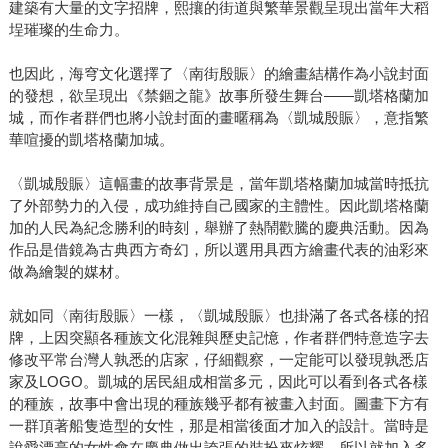
建築有大量的文字招牌，熙攘的街道與繁華景觀呈現出當年大稻
埕璀璨的生命力。
也因此，海穹文化選擇了〈南街殷賑〉的繪畫結構作為小說封面
的發想，欲呈現出《禁錮之龍》故事所發生舞台——凱塔格蘭加
城，而作者群們也將小說封面的畫暱稱為〈凱城殷賑〉，意指繁
華喧擾的凱塔格蘭加城。
〈凱城殷賑〉這幅畫的故事背景是，當年凱塔格蘭加城當時抵抗
了外部勢力的入侵，成功維持自己國家的主體性。因此凱塔格蘭
加的人民為紀念勝利的時刻，舉辦了熱鬧歡騰的慶典活動。因為
作品是借鏡為古典西方奇幻，所以選用具西方繪畫代表的油彩來
做為繪製的媒材。
就如同〈南街殷賑〉一樣，〈凱城殷賑〉也掛滿了各式各樣的招
牌，上因突顯各種族文化混雜與歷史記憶，作者群們特意造字去
修改平常台灣人孰悉的店家，仔細觀察，一定能可以發現孰悉店
家及LOGO。凱城的居民組成相當多元，因此可以看到各式各樣
的種族，故事中會出現的種族幾乎都有被畫入封面。圖畫下方有
一群頂著船隻造型的女性，那是相當後面才加入的設計。當時是
說愛漂亮的女性會在慶典做出誇張的裝扮來炫耀，所以就加入多