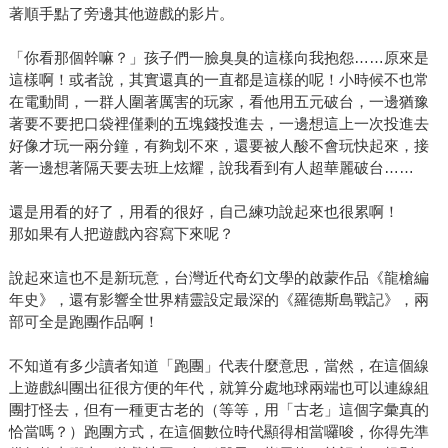
著順手點了旁邊其他遊戲的影片。
「你看那個幹嘛？」孩子們一臉臭臭的這樣向我抱怨……原來是
這樣啊！或者說，其實還真的一直都是這樣的呢！小時候不也常
在電動間，一群人圍著厲害的玩家，看他用五元破台，一邊猶豫
著要不要把口袋裡僅剩的五塊錢投進去，一邊想這上一次投進去
好像才玩一兩分鐘，有夠划不來，還要被人酸不會玩快起來，接
著一邊想著隔天要去班上炫耀，說我看到有人超華麗破台……
還是用看的好了，用看的很好，自己練功說起來也很累啊！
那如果有人把遊戲內容寫下來呢？
說起來這也不是新玩意，台灣近代奇幻文學的啟蒙作品《龍槍編
年史》，還有影響全世界精靈設定最深的《羅德斯島戰記》，兩
部可全是跑團作品啊！
不知道有多少讀者知道「跑團」代表什麼意思，當然，在這個線
上遊戲糾團出征很方便的年代，就算分處地球兩端也可以連線組
團打怪去，但有一種更古老的（等等，用「古老」這個字彙真的
恰當嗎？）跑團方式，在這個數位時代顯得相當囉唆，你得先準