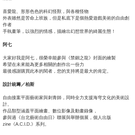
喜愛龍、形形色色的科幻怪獸，與各種怪物
外表雖然是苦命上班族，但是私底下是個熱愛遊戲美術的自由創
作者
手執畫筆，以強烈的情感，描繪出幻想世界的綺麗生態！
阿七
大家好我是阿七，很榮幸能參與《禁錮之龍》封面的繪製
希望在未來能為更多相關的創作出一份力
最後感謝購買此本的閱者，您的支持將是最大的肯定。
設計統籌／柏斯
自由接案平面藝術家與刺青師，同時全力支援海穹文化的美術設
計。
作品類型涵蓋平面繪畫、數位影像及動畫錄像，
參與過《台北藝術自由日》聯展與舉辦個展，個人出版
zine《A.C.I.D.》系列。