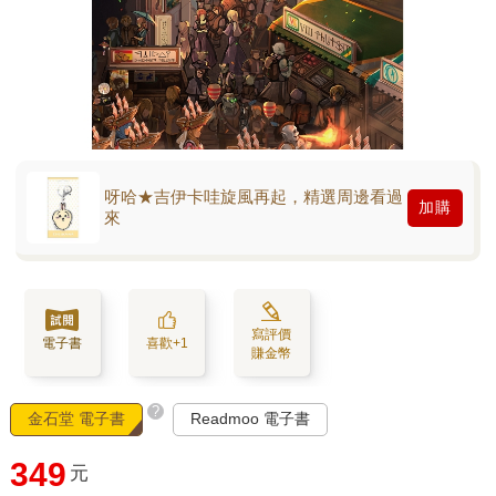
呀哈★吉伊卡哇旋風再起，精選周邊看過
加購
來
寫評價
電子書
喜歡+1
賺金幣
?
金石堂 電子書
Readmoo 電子書
349
元