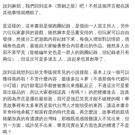
說到麻煩，我們回到這本《禁錮之龍》吧！不然這個序言都在講
其他事情就糟糕了。
是這樣的，這本書就是個跑團紀錄，是個由一人當主持人，另外
六位玩家參與的遊戲，雖然腳本是伍薰安排的，但玩家可以自由
發揮，然後分工把遊戲內容紀錄下來，每個人增加對話情節，填
補角色血肉，最後由大家輪番整合內容產出的作品。雖然多人合
寫不算罕見（龍槍編年史也是一群人的跑團紀錄，但紀錄者只有
兩位），但這次可是多達五 人，說起來也算創舉了。
說到這就想到以前文學版很常見的小說接龍，基本上沒一個可以
獲得善終啦！不管什麼內容，最後多拉Ａ夢（不過那個年代都叫
小叮噹）的許願電話亭都會被搬出來撥亂反正，不過這次可是要
當出版品的，所以大家都很認真（有嗎？）的把梗搬進去，說真
的因為序言是擺在最前面，我可是強忍笑意才能不破梗的喔！畢
竟故事裡有太多東西是當代台灣人才能領受的東西，讓這本書非
常奇特地承載了相當程度的時代意義，再怎麼說，故事裡的凱塔
格蘭加真的有濃濃的台灣味，那種既視感很難讓人不笑出來，但
另一方面，或許笑不出來，畢竟現實在某方面也真的糟透了不是
嗎？