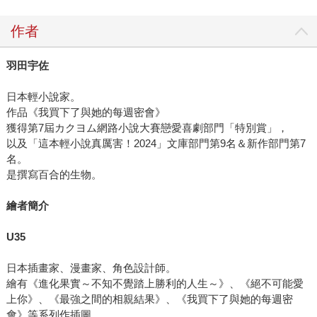
作者
羽田宇佐
日本輕小說家。
作品《我買下了與她的每週密會》
獲得第7屆カクヨム網路小說大賽戀愛喜劇部門「特別賞」，
以及「這本輕小說真厲害！2024」文庫部門第9名＆新作部門第7
名。
是撰寫百合的生物。
繪者簡介
U35
日本插畫家、漫畫家、角色設計師。
繪有《進化果實～不知不覺踏上勝利的人生～》、《絕不可能愛
上你》、《最強之間的相親結果》、《我買下了與她的每週密
會》等系列作插圖