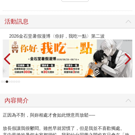
活動訊息
2026金石堂暑假漫博〈你好，我吃一點〉第二波
金
內容簡介
正因為不對，與妳相處才會如此愜意而放鬆──
放長假讓我很鬱悶。雖然早就習慣了，但是我並不喜歡獨處。
高中最後的暑假大家都很忙，我和仙台同學之間也有只會在「放