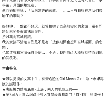
學後」見面的規矩在。
然而她卻提議：「我來當妳的家教。」……只有我很在意我們接
吻了的事嗎？
好無聊，一點都不好玩。就算接吻了也毫無變化的宮城，還有即
將到來的長假讓我這麼想。
所以我向宮城提議。
我其實搞不清楚自己是不是有「放假期間也想和宮城碰面」的念
頭，
也知道該和宮城保持距離……不過，我想自己大概很期待收到她
的答覆吧。
本書特色
★難以捉摸的女高中生，有些危險的Girl Meets Girl！剛上市即再
版的話題作！
★班級權力階層底層×上層，兩人的地位反轉──
★第7屆カクヨム網路小說大賽戀愛喜劇部門「特別賞」得獎作！