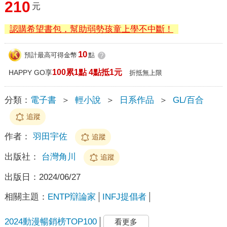
210
元
認購希望書包，幫助弱勢孩童上學不中斷！
10
預計最高可得金幣
點
?
100累1點 4點抵1元
HAPPY GO享
折抵無上限
分類：
電子書
＞
輕小說
＞
日系作品
＞
GL/百合
追蹤
作者：
羽田宇佐
追蹤
出版社：
台灣角川
追蹤
出版日：
2024/06/27
相關主題：
ENTP辯論家
INFJ提倡者
2024動漫暢銷榜TOP100
看更多