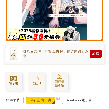
呀哈★吉伊卡哇旋風再起，精選周邊看過
加購
來
寫評價
電子書
喜歡+1
賺金幣
?
紙本平裝
金石堂 電子書
Readmoo 電子書