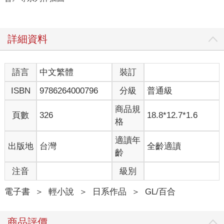
詳細資料
語言
中文繁體
裝訂
ISBN
9786264000796
分級
普通級
商品規
頁數
326
18.8*12.7*1.6
格
適讀年
出版地
台灣
全齡適讀
齡
注音
級別
電子書
＞
輕小說
＞
日系作品
＞
GL/百合
商品評價