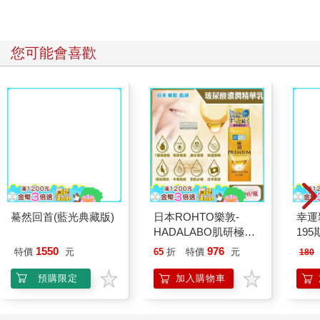
您可能會喜歡
幸運
195
驀然回首(藍光典藏版)
日本ROHTO樂敦-
HADALABO肌研極潤
金緻7重玻尿酸高效保
1550
976
特價
元
65
折
特價
元
180
濕潤澤特濃精華乳液
140ml/金瓶(Premium
預購限定
加入購物車
臉部肌膚護理乳霜,素
顏保養乾肌水凝乳)