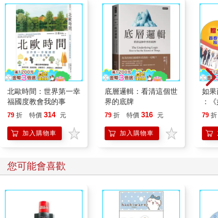
點，與故事中臺灣東部海岸作為類比，當自己在南法旅行時，參
訪這些景點，看到很多和臺灣東部類似的景色，其實身為作者，
可以想像若是改編為法國版本的故事場景及畫面。法國代表聽了
以後似乎很感興趣，又留了下來，繼續聽了更多關於臺灣的介
紹。
雖然明顯觀察得出來，在國際影視改編市場中，強調的是故事內
容的跨國共通性。比如這次《人性的試煉》，因為故事中對於
「人性」描寫，還有人物們對衝突事件的各種反應與抉擇，以及
故事的懸疑堆疊及真相多次翻轉，具有跨越國界、文化的共通
北歐時間：世界第一幸
底層邏輯：看清這個世
如果
性，這個特色在釜山國際影展中，就曾被不同影視代表提及，或
福國度教會我的事
界的底牌
：《
許也是這次再度獲得坎城影展評審青睞的原因之一，在此也提供
喵》
314
316
79
折
特價
元
79
折
特價
元
79
折
給有興趣的創作朋友們一個參考。
【首
然而即便國際影視改編市場偏好如此，自己還是和瑞士作家Luca
加入購物車
加入購物車
的創作理念相近，作品的跨國共通性，會是受到目前國際影視改
編市場青睞的加分特色，但我想在地特色濃厚的作品，也還是需
要有更多創作者一起共同努力，比如各國歷史相關，深具在地性
您可能會喜歡
的創作作品。或許因為自己和Luca一樣，寫作只是業餘愛好興
趣，相較沒有寫作上的時間及經濟壓力，所以也較無市場考量包
袱，故還是會想繼續創作自己所想分享的故事給讀者朋友。
這也是自己這次在南法參訪馬諦斯及夏卡爾美術館的深深感觸，
這些大師們在開創自己新穎流派及特色初期也很艱辛，甚至多有