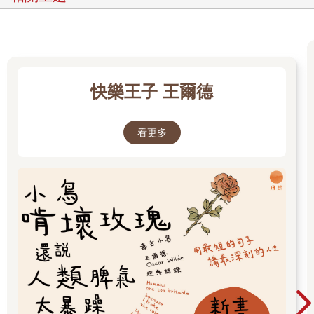
材，喜歡嘗試不同類型。而此次入選的作品《Silence》，故事時
間設定在20世紀中期歐洲，所以Luca在創作這部作品時，需要查
詢很多過去的歷史資料。
因為自己也創作過幾部以歷史為背景的小說，故除了同為業餘寫
作者，及自己也偏好嘗試各種寫作題材類型外，也和Luca互相交
快樂王子 王爾德
流許多歷史題材創作，需要找尋相關資料的經驗。因為也帶了去
年出版的《飄零之島》前往坎城，一起提供給Luca翻閱參考，雖
然中文方塊字對Luca來說真的非常陌生，但他光看書中的歷史照
看更多
片，馬上就能明白及體會，這些相關歷史資料的蒐集及整理相當
不易。
另外Luca和我提到，在法國的閱讀人口算是非常廣泛，義大利就
又少了一些，而瑞士方面，Luca則很委婉說著：「Could be
better!」由於以前國高中的世界地理曾經教過，瑞士主要有德、
法、義三種官方語言，故Luca對於我知道瑞士有三種主要官方語
言非常驚訝，他說很多歐洲人甚至還不知道這件事。不過自己對
瑞士官方語言所知也僅止於此，在Luca的分析下，才知道瑞士的
三種主要官方語言，對於創作者來說，僅會使用自己熟知的語言
寫作，像Luca的母語是義大利語，所以《Silence》也是以義大利
語創作。如此的語言區分，當然也會影響瑞士單一官方語言的閱
讀人口變得更少，這可能也是Luca那句「Could be better!」的另