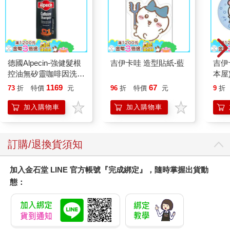
受到當時主流市場評論者的冷漠、揶揄，甚至嘲笑，但在大師們
對於自己創作理念的堅持下，反而開創了新的市場觀感及創作流
派，這確實相當令人對大師們肅然起敬及深深感動，也提供給創
作朋友們，對於創作是否需要符合及追求當前市場考量的另一種
參考。
德國Alpecin-強健髮根
吉伊卡哇 造型貼紙-藍
吉伊
這次的南法參訪之旅，能有幸跟臺灣代表團一起參展，也是遠在
控油無矽靈咖啡因洗髮
本屋
人生夢想清單外的大意外，但也是一段人生中非常難得而美好的
凝露375ml/瓶-C1強健
1169
67
珍貴回憶。尤其看到許多臺灣創作作品一同登上國際舞台，除了
73
折
特價
元
96
折
特價
元
9
折
髮根(護髮洗髮精/男士
四部文學作品外，還有兩部跨域IP音樂劇及遊戲，以及金馬影展
調理頭皮洗髮液/0矽靈
加入購物車
加入購物車
多部優質作品。在參展的幾日中，與來自各領域的臺灣代表優秀
滋潤洗頭髮水/一般髮
創作或藝文工作者前輩們交流，亦獲得極為寶貴的跨域經驗學習
質適用)
及觀摩互動，著實為一趟收穫豐富的國際藝文參訪交流之旅。大
訂購/退換貨須知
家一起為臺灣文創而努力，看到每位臺灣代表團成員，無論是在
台上或是展場中的認真神情與不懈努力，真的非常令人深深感
動！
加入金石堂 LINE 官方帳號『完成綁定』，隨時掌握出貨動
我想我們臺灣有相當特殊的歷史及文化背景，確實也讓我們擁有
態：
很多獨特的風格、創意與創作力。因此也深信臺灣未來更多更多
的優秀文創作品，都能一起在國際舞台上持續閃耀發光！