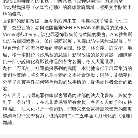
的記憶咖啡館》的北投，白羅踏查《冤伸俱樂部》的望高寮，
Troy與我探尋《火鳥宮行動》的高雄歌廳舊址，感受文字貼近土
地的氣息。
文創IP的影劇改編，至今仍方興未艾。本期採訪了帶著《七宗
罪：慾望百貨》參與法國里爾SERIES MANIA劇集展的製作人
Vincent與Cherry，談犯罪恐怖影集前進歐陸的機會。Aris雅豊斯
出訪首爾國際書展、釜山國際影展，秀霖出訪法國坎城影展，呈
現台灣創作在海外發展的豐碩見聞。沙棠、林文義、許立衡、顏
瑜、楊一峯對於《沙馬基的惡靈》影視改編的多方會談，細膩解
剖一部小說轉化為影視作品的各方各面，令人大開眼界。
創作「野風社」社運偵探系列的楓雨，本期他進行了群眾集資的
開創性實驗，將文字化為具體的文學社會運動，同時，艾德嘉也
分享了真實事件如何轉為精彩的故事情節，提供創作者全新的啟
發。
今年四月，台灣犯罪作家聯會通過內政部的法人化審核，終於拿
到了「身分證」，在此非常感謝所有會員、各界友人給予的支持
與協助。法人化只是一個起點，犯聯未來會秉持兢兢業業的態度
繼續為犯罪文學努力，也請期待二○二五年邁向月刊化的《推理》
雜誌。