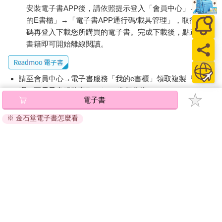
安裝電子書APP後，請依照提示登入「會員中心」→「我
的E書櫃」→「電子書APP通行碼/載具管理」，取得通行
碼再登入下載您所購買的電子書。完成下載後，點選任一
書籍即可開始離線閱讀。
請至會員中心→電子書服務「我的e書櫃」領取複製『兌換
碼』至電子書服務商Readmoo進行兌換。
電子書
退換貨須知：
※ 金石堂電子書怎麼看
因版權保護，您在金石堂所購買的電子書僅能以金石堂專屬
的閱讀軟體開啟閱讀，無法以其他閱讀器或直接下載檔案。
依據「消費者保護法」第19條及行政院消費者保護處公告之
「通訊交易解除權合理例外情事適用準則」，非以有形媒介
提供之數位內容或一經提供即為完成之線上服務，經消費者
事先同意始提供。（如：電子書、電子雜誌、下載版軟體、
虛擬商品…等），
不受「網購服務需提供七日鑑賞期」的限
制
。為維護您的權益，建議您先使用「試閱」功能後再付款
購買。