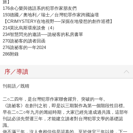
旅】
176余心樂與德語系的犯罪作家朋友們
193德國／奧地利／瑞士／台灣犯罪作家跨國論壇
【CRIMYSTERY在地視野──深掘在地發想的創作巡禮】
214莫比烏斯環座談會（4）
234智慧閃光的邀請──詭秘客的私房書單
270詭祕客的讀者回函
276詭祕客的一年2024
286附錄
序／導讀
刊前語／既晴
二○二四年，是台灣犯罪作家聯會躍升、突破的一年。
《詭祕客》在創刊之初，即是以三期製作為第一個階段性目標。
早在二○二○年九月的籌組時期，大家已經先達成過共識，這部年
刊誌必須先營運三年，才能建立讀者對台灣犯罪文學的基礎認
識。
做不滿三年，沒人會相信你是認真的。至於做完三年以後，下一