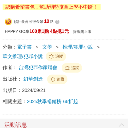
認購希望書包，幫助弱勢孩童上學不中斷！
10
預計最高可得金幣
點
?
100累1點 4點抵1元
HAPPY GO享
折抵無上限
分類：
電子書
＞
文學
＞
推理/犯罪小說
＞
華文推理/犯罪小說
追蹤
作者：
台灣犯罪作家聯會
追蹤
出版社：
幻華創造
追蹤
出版日：
2024/09/21
相關主題：
2025秋季暢銷榜-66折起
活動訊息