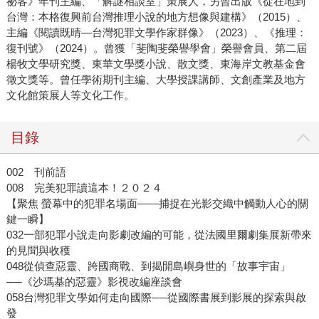
祕客》年刊主編、「解謎相談室」策展人，另曾出版《從在地到
台灣：本格復興前台灣推理小說的地方想像與建構》（2015）、
主編《閱讀既晴—台灣犯罪文學作家群像》（2023）、《推理：
復刊號》（2024）。曾獲「斐陶斐榮譽學會」榮譽會員、第二屆
楊牧文學研究獎、東華文學獎小說、散文獎、東海岸文教基金會
徵文獎等。曾任學術期刊主編、大學授課講師、文創產業及地方
文化館策展人等文化工作。
目錄
002 刊前語
008 完美犯罪讀這本！２０２４
【聚焦 螢幕中的犯罪名場面——捕捉在光影交織中觸動人心的關
鍵一瞬】
032一部犯罪小說走向影劇改編的可能，從法國里爾劇集展新帶來
的見聞與收穫
048從偵查惡靈、跨國商戰、到揭開島嶼身世的「故事宇宙」
──《沙瑪基的惡靈》影視改編座談會
058台灣犯罪文學如何走向國際──從國際書展到影展的探索與啟
發