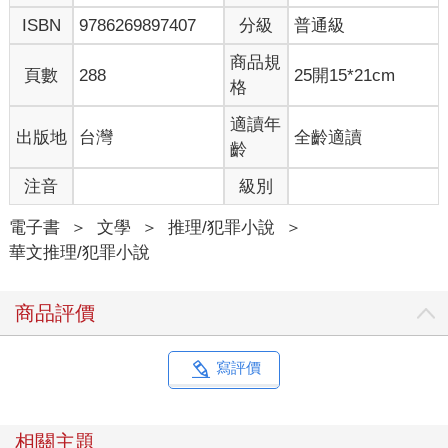
友，一同閒聊許多雙方事物。
ISBN
9786269897407
分級
普通級
來自不同國家的朋友，對臺灣印象也不盡相同，像是英國朋友
們，對臺灣就有科技非常強大的深刻印象。在彼此交流之際，也
商品規
不時向這些熱情友善的朋友們，介紹我們臺灣科技業以外的其他
頁數
288
25開15*21cm
格
特色，如我們臺灣因為地理、歷史及文化背景相較特殊與複雜，
再加上風氣相當自由開放，創作題材也非常多元，自己也相信，
適讀年
出版地
台灣
全齡適讀
臺灣眾多創作者們的創作實力，其實非常強勁。
齡
在坎城電影市場展的大師講堂單元中，來自臺灣文化內容策進院
的Claire，以極為流利的英文精彩介紹臺灣電影，並在講堂上與各
注音
級別
國知名藝文人士，一同談論亞洲影視發展。臺灣創作風氣自由，
題材相較其他東南亞國家，算是更為多元開放，而在亞洲電影方
電子書
＞
文學
＞
推理/犯罪小說
＞
面，日本與韓國則呈現相當強勁的領導地位。在「Shoot The
華文推理/犯罪小說
Book! Cannes」推薦單元，首先由入選作品的出版社代表，依序
上台介紹這次各自所屬的十部作品，再來就是與我們一樣，特別
商品評價
受主辦單位邀請的「瑞士專題」四部作品。
由於與瑞士代表團住宿比鄰而居，也一同搭乘前往展場的接駁專
車，故和瑞士朋友們相當親近。此次瑞士入選作品《Silence》，
寫評價
屬於懸疑驚悚類型，作者Luca Brunoni也特別從瑞士，帶著作品
來到坎城一同參展。瑞士作家Luca，與自己年紀相當，原以為
Luca可能是職業作家，後來才知道Luca本身是教師，寫作對他來
相關主題
說，就是工作之餘的興趣。而Luca在寫作方面，不設限特定題