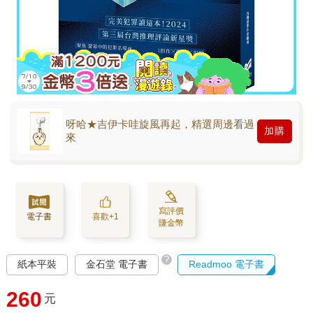
呀哈★吉伊卡哇旋風再起，精選周邊看過
加購
來
寫評價
電子書
喜歡+1
賺金幣
?
紙本平裝
金石堂 電子書
Readmoo 電子書
260
元