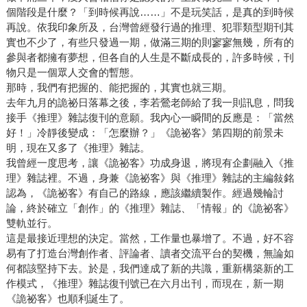
個階段是什麼？「到時候再說……」不是玩笑話，是真的到時候
再說。依我印象所及，台灣曾經發行過的推理、犯罪類型期刊其
實也不少了，有些只發過一期，做滿三期的則寥寥無幾，所有的
參與者都擁有夢想，但各自的人生是不斷成長的，許多時候，刊
物只是一個眾人交會的暫態。
那時，我們有把握的、能把握的，其實也就三期。
去年九月的詭祕日落幕之後，李若鶯老師給了我一則訊息，問我
接手《推理》雜誌復刊的意願。我內心一瞬間的反應是：「當然
好！」冷靜後變成：「怎麼辦？」《詭祕客》第四期的前景未
明，現在又多了《推理》雜誌。
我曾經一度思考，讓《詭祕客》功成身退，將現有企劃融入《推
理》雜誌裡。不過，身兼《詭祕客》與《推理》雜誌的主編敍銘
認為，《詭祕客》有自己的路線，應該繼續製作。經過幾輪討
論，終於確立「創作」的《推理》雜誌、「情報」的《詭祕客》
雙軌並行。
這是最接近理想的決定。當然，工作量也暴增了。不過，好不容
易有了打造台灣創作者、評論者、讀者交流平台的契機，無論如
何都該堅持下去。於是，我們達成了新的共識，重新構築新的工
作模式，《推理》雜誌復刊號已在六月出刊，而現在，新一期
《詭祕客》也順利誕生了。