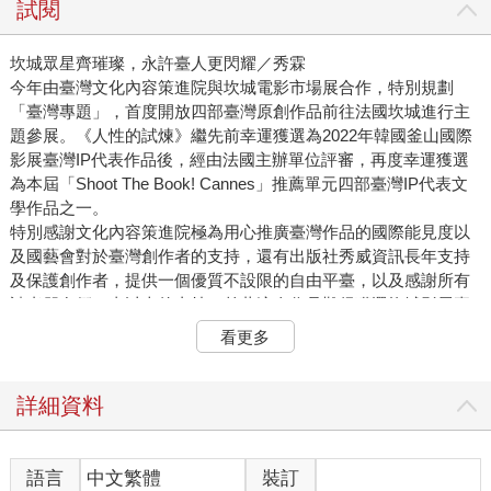
試閱
坎城眾星齊璀璨，永許臺人更閃耀／秀霖
今年由臺灣文化內容策進院與坎城電影市場展合作，特別規劃
「臺灣專題」，首度開放四部臺灣原創作品前往法國坎城進行主
題參展。《人性的試煉》繼先前幸運獲選為2022年韓國釜山國際
影展臺灣IP代表作品後，經由法國主辦單位評審，再度幸運獲選
為本屆「Shoot The Book! Cannes」推薦單元四部臺灣IP代表文
學作品之一。
特別感謝文化內容策進院極為用心推廣臺灣作品的國際能見度以
及國藝會對於臺灣創作者的支持，還有出版社秀威資訊長年支持
及保護創作者，提供一個優質不設限的自由平臺，以及感謝所有
讀者朋友們一直以來的支持。趁著這次作品難得獲選坎城影展臺
灣代表的寶貴機會，也與出版社經理伊庭，以及其他坎城影展各
看更多
單元獲選的臺灣代表團成員，一同前往法國坎城參展。
為加深與當地國際人士交流，此次特別規劃提早幾日前往南法大
城尼斯，先行深入當地參訪交流，確實對後來參展具有一定正面
詳細資料
助益。在獨旅南法之時，每日由尼斯車站出發，與當地人一同搭
乘火車及轉乘巴士，往來鄰近城市的各個著名山城或海港景點。
旅途中遇到不少熱情友善的法國朋友，亦有來自世界各地的朋
語言
中文繁體
裝訂