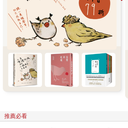
一種意涵。
而Luca和自己的創作理念幾乎不謀而合，由於我們兩人都是業餘
興趣的寫作者，也一致認為自己如果只靠寫作很難存活。但因為
是業餘興趣性質，故在創作上較無包袱及時間、經濟壓力，創作
理念還是為了自己想寫、想分享的故事為主，銷售量或是否符合
主流市場口味，確實並非我們寫作的第一考量。因為和Luca有太
多創作經驗與理念非常相近，也讓自己深感微妙，臺灣與瑞士兩
地雖然相距萬里，然而自己非常有緣及幸運，竟然在法國坎城遇
到了與自己非常相近的瑞士「鏡像」寫作者。而好鄰居瑞士代表
團，真不愧是「臺灣之友」，對於緊接後頭的「臺灣專題」，給
予極為熱情的支持與極大的掌聲。我們臺灣專題的四位出版社代
表，包含伊庭、良玉姊、珊珊、Emily，也都在台上展現相當耀眼
的風趣演說，精彩介紹了四部臺灣代表作品。
在一對一媒合會的單元中，大致可以歸納出來，各國影視代表，
會很重視故事是否適合改編成其他國家的影視內容，並相對排斥
原始故事在地特色太過濃厚的作品。像法國的影視代表，一來即
強調他們只要不曾被改編為影視及簽約過的作品，然後不能在地
性過強，比如總不能把別國的真實歷史故事改編搬到法國來拍。
推薦必看
由於法國影視代表看起來時間有限，原先似乎只想表明這些原則
就要離去，不過當我介紹自己故事時，我以法國蔚藍海岸各地景