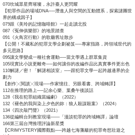
070坎城眾星齊璀璨，永許臺人更閃耀
【犯罪作品的場域DNA──潛進人與空間的互動體系，探索謎團世
界的構成因子】
079跟《美玲的記憶咖啡館》一起走讀北投
087《冤伸俱樂部》的地景踏查
091《火鳥宮行動》的歌廳舊址散步
【公開！不藏私的犯罪文學企劃祕笈──專家指路，跨領域世代的
多元思路】
095讓文學變成一種社會運動──當文學遇上群眾集資
105現實比小說更離奇──如何讓你的改編作品比真實事件更出色
110解謎／密！「解謎相談室」──跟犯罪文學一起跨越邊界的企
劃力
【創作╳閱讀╳現場──作家憶往、另眼看書、跨域轉譯】
112在推理的路上──記余心樂、葉桑午後談話
128《我在犯罪組織當編劇》（2022）
132《褪色的我與染上夕色的妳：狼人殺謀殺案》（2024）
134《四次敲門聲》（2021）
136從編輯台到教室現場——「漫談犯罪的跨域轉譯」論壇
166第三屆台灣推理評論新星獎
【CRIMYSTERY國際觀點──跨越七海藩籬的犯罪奇想壯遊之