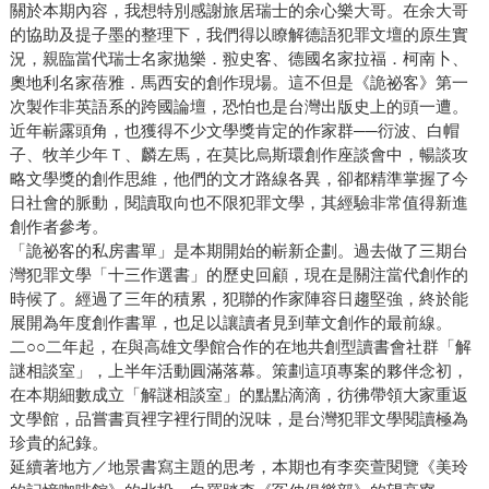
關於本期內容，我想特別感謝旅居瑞士的余心樂大哥。在余大哥
的協助及提子墨的整理下，我們得以瞭解德語犯罪文壇的原生實
況，親臨當代瑞士名家拋樂．翋史客、德國名家拉福．柯南卜、
奧地利名家蓓雅．馬西安的創作現場。這不但是《詭祕客》第一
次製作非英語系的跨國論壇，恐怕也是台灣出版史上的頭一遭。
近年嶄露頭角，也獲得不少文學獎肯定的作家群──衍波、白帽
子、牧羊少年Ｔ、麟左馬，在莫比烏斯環創作座談會中，暢談攻
略文學獎的創作思維，他們的文才路線各異，卻都精準掌握了今
日社會的脈動，閱讀取向也不限犯罪文學，其經驗非常值得新進
創作者參考。
「詭祕客的私房書單」是本期開始的嶄新企劃。過去做了三期台
灣犯罪文學「十三作選書」的歷史回顧，現在是關注當代創作的
時候了。經過了三年的積累，犯聯的作家陣容日趨堅強，終於能
展開為年度創作書單，也足以讓讀者見到華文創作的最前線。
二○○二年起，在與高雄文學館合作的在地共創型讀書會社群「解
謎相談室」，上半年活動圓滿落幕。策劃這項專案的夥伴念初，
在本期細數成立「解謎相談室」的點點滴滴，彷彿帶領大家重返
文學館，品嘗書頁裡字裡行間的況味，是台灣犯罪文學閱讀極為
珍貴的紀錄。
延續著地方／地景書寫主題的思考，本期也有李奕萱閱覽《美玲