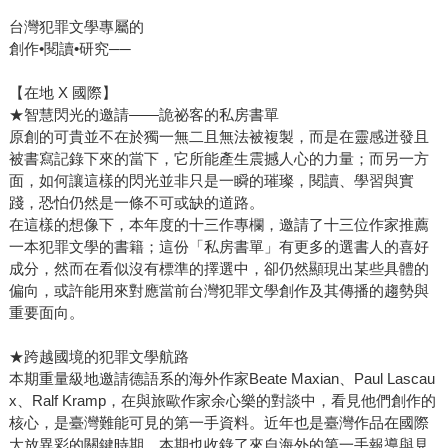
台灣犯罪文學專屬的
創作•閱讀•研究──
【在地 X 國際】
★智慧閃光的邀請——詭祕客的私房書單
原創的可貴並不在於獨一無二且無法被複製，而是在靈感迸發且
被書寫記錄下來的當下，它所能產生震撼人心的力量；而另一方
面，如何讓這樣的閃光並非只是一瞬的璀璨，閱讀、學習與實
踐，恐怕仍然是一條不可或缺的道路。
在這樣的想像下，本年度的十三作專欄，邀請了十三位作家推薦
一本犯罪文學的書籍；這份「私房書單」有更多的選書人的喜好
成分，然而在看似沒有標準的擇選中，卻仍然顯現出某些具體的
偏向，或許能用來對應當前台灣犯罪文學創作及其傳播的趨勢與
重要面向。
★跨越國境的犯罪文學航路
本期重量級地邀請德語系的海外作家Beate Maxian、Paul Lascau
x、Ralf Kramp，在與旅歐作家余心樂的對談中，看見他們創作的
核心，是臺灣難能可見的第一手資料。近年也是臺灣作品在國際
大放異彩的關鍵時期，本期也收錄了來自海外的第一手報導與見