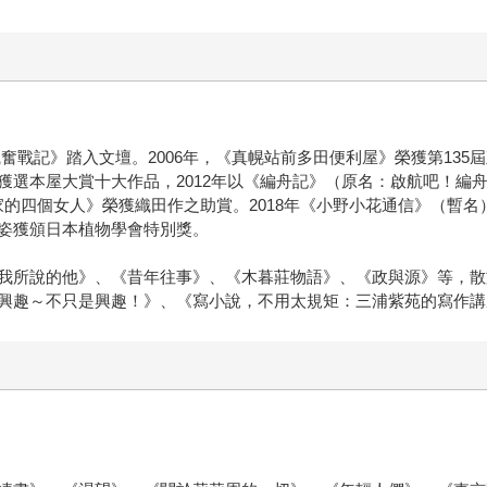
求職奮戰記》踏入文壇。2006年，《真幌站前多田便利屋》榮獲第135
獲選本屋大賞十大作品，2012年以《編舟記》（原名：啟航吧！編
那個家的四個女人》榮獲織田作之助賞。2018年《小野小花通信》（暫
姿獲頒日本植物學會特別獎。
我所說的他》、《昔年往事》、《木暮莊物語》、《政與源》等，散
興趣～不只是興趣！》、《寫小說，不用太規矩：三浦紫苑的寫作講