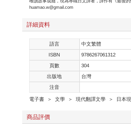
嗜讀故事成癮，現為專職日文譯者，譯作有《最後的
huamao.w@gmail.com
詳細資料
語言
中文繁體
ISBN
9786267061312
頁數
304
出版地
台灣
注音
電子書
＞
文學
＞
現代翻譯文學
＞
日本
商品評價