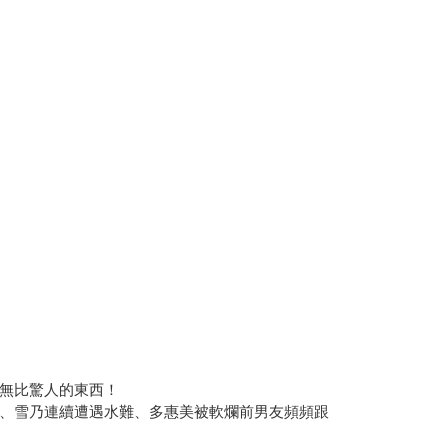
無比驚人的東西！
、雪乃連續遭遇水難、多惠美被軟爛前男友頻頻跟