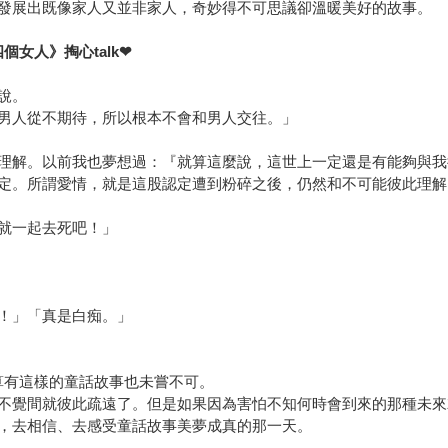
發展出既像家人又並非家人，奇妙得不可思議卻溫暖美好的故事。
女人》掏心talk❤
說。
男人從不期待，所以根本不會和男人交往。」
理解。以前我也夢想過：『就算這麼說，這世上一定還是有能夠與我
定。所謂愛情，就是這股認定遭到粉碎之後，仍然和不可能彼此理解
就一起去死吧！」
！」「真是白痴。」
算有這樣的童話故事也未嘗不可。
不覺間就彼此疏遠了。但是如果因為害怕不知何時會到來的那種未來
，去相信、去感受童話故事美夢成真的那一天。