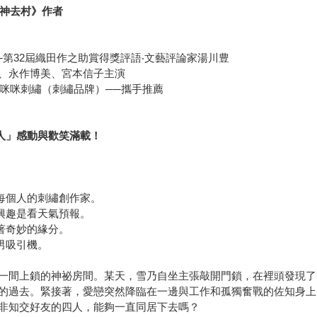
神去村》作者
第32屆織田作之助賞得獎評語‧文藝評論家湯川豊
、永作博美、宮本信子主演
笑咪咪刺繡（刺繡品牌）──攜手推薦
人」感動與歡笑滿載！
裡每個人的刺繡創作家。
，興趣是看天氣預報。
有著奇妙的緣分。
男吸引機。
一間上鎖的神祕房間。某天，雪乃自坐主張敲開門鎖，在裡頭發現了
的過去。緊接著，愛戀突然降臨在一邊與工作和孤獨奮戰的佐知身上
非知交好友的四人，能夠一直同居下去嗎？