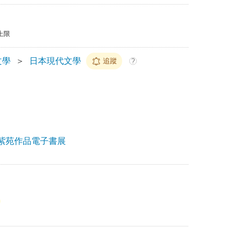
上限
文學
＞
日本現代文學
追蹤
?
紫苑作品電子書展