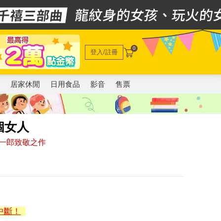
0
登入/註冊
電
居家休閒
日用食品
影音
售票
個女人
一郎致敬之作
中斷！