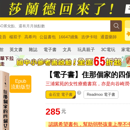
圭吾
楊双子
高希均
公益書包
16647續集
吉伊卡哇
通靈藥師
路邊攤新作
馬斯克
玩具總動員5
超慢跑
館
英文書
雜誌
電子書
文具
玩具親子
3C電玩
家
【電子書】住那個家的四
Epub
三浦紫苑的女性療癒書寫，亦是向谷崎潤
流動版型
?
金石堂 電子書
Readmoo 電子書
285
元
認購希望書包，幫助弱勢孩童上學不