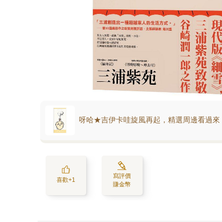
呀哈★吉伊卡哇旋風再起，精選周邊看過來
寫評價
喜歡+1
賺金幣