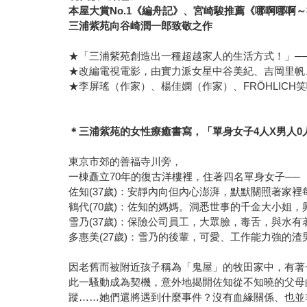
本屋大賞
No.1
《編舟記》、宮崎駿推薦《哪啊哪啊～
三浦紫苑向谷崎潤一郎致敬之作
★「三浦紫苑創造出一種超越家人的生活方式！」──
★改編電視電影，由實力派女星中谷美紀、吉岡里帆
★李屏瑤（作家）、楊佳嫻（作家）、FRÖHLICH
＊三浦紫苑的女性療癒書寫，「單身女子4人X男人0
東京市郊的善福寺川旁，
一棟矗立70年的復古洋樓裡，住著四名單身女子──
佐知(37歲)：安靜內向但內心澎湃，默默關照著家
鶴代(70歲)：佐知的媽媽。洞悉世事的千金大小姐
雪乃(37歲)：保險公司員工，大眾臉，毒舌，與水
多惠美(27歲)：雪乃的後輩，可愛、工作能力強的渣
因老舊而被附近孩子稱為「鬼屋」的牧田家中，有著
此一騷動成為契機，意外地揭開佐知從不知曉的父母
蹤……她們還將遇到什麼事件？沒有血緣關係、也並