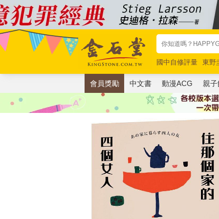
國中自修評量
東野
唯紅花綻放
奧德賽
會員獎勵
中文書
動漫ACG
親子