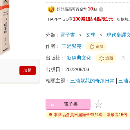
10
預計最高可得金幣
點
?
100累1點 4點抵1元
HAPPY GO享
折抵無
分類：
電子書
＞
文學
＞
現代翻譯
作者：
三浦紫苑
追蹤
出版社：
新經典文化
追蹤
?
出版日：
2022/08/03
加購
相關主題：
三浦紫苑的奇蹟日常
三浦
電子書
※ 本商品會員日滿額金幣加碼回饋最高15倍