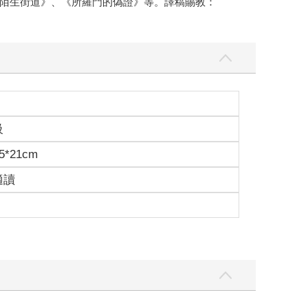
陌生街道》、《所羅門的偽證》等。譯稿賜教：
級
5*21cm
適讀