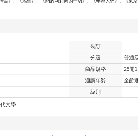
情書》、《渴望》、《關於莉莉周的一切》、《年輕人們》、《東京
裝訂
分級
普通
商品規格
25開1
適讀年齡
全齡
級別
現代文學