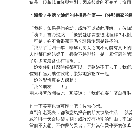
這是一段超越血緣與性別，因為彼此的不完美，進而
＊戀愛？生活？她們的抉擇是什麼──《住那個家的四個
「我想，如果是他的話，或許可以彼此理解。」佐知
「咦？」雪乃疑惑，「談戀愛哪需要彼此理解？我對
「可是，妳不會很寂寞嗎？談戀愛還是很棒的。」
「我活了近四十年，瞭解到男女之間不可能有真正的
人也都已經結婚了！戀愛不是理解，是一廂情願的認
了以後還是會住在這裡。」
「妳愛住到什麼時候都可以。等到過不下去了，我們
佐知和雪乃摟住彼此，緊緊地擁抱在一起。
「妳的覺悟真令人感動！」
「我的朋友……！」
兩人接著放開彼此，互笑道：「我們在耍什麼白痴啦
作一下美夢也無可厚非吧？佐知心想。
直到年老死去，都和意氣投合的朋友快樂生活──就
或許哪一天會吵架鬧翻；或許沒有特別的理由，不知
當個不妄想、不作夢的賢者，不如當個愛作夢的傻瓜