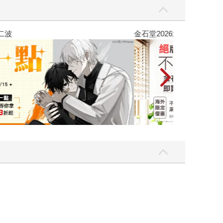
吃一點〉第二波
金石堂2026海