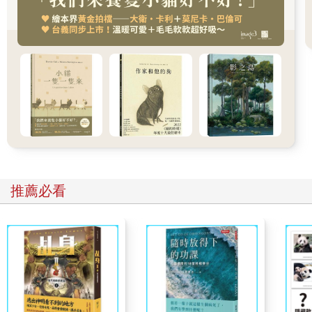
其他參賽者們拼了命地追趕，到整場比賽結束的時候，也還沒能
追上她成績的三分之二。
只靠著這一場比賽，正確來說應該是這場比賽的前五分鐘，小靜
這樣一位籍籍無名的模特兒界新人，頓時成了觀眾們目光的焦
點，而當賽後被問到為何吃到一半停下來的時候，她只挑了挑
眉，似笑非笑地淡淡道：「我，吃飽了。」隨即一鞠躬，自動從
主持人的麥克風前退了出去。
眾目睽睽地，那是「小靜旋風」開始的第一天。
此後，每一集的《決戰週日大胃王》節目播出之時，不論挑戰的
推薦必看
到底是東方或西方、用什麼食材做的料理，牛肉麵、烤雞、割
包、巨大握壽司、涼麵、漢堡、巴掌大香雞排、碗粿，或者是豆
花，小靜都以同樣淡然的神情面對這些堆積如山的食物，緊接著
以壓倒性優勢一路遙遙領先，就這麼連續獲得十場優勝。
而每回面對鏡頭發表獲勝感言的時候，她也總是以一貫淡然的笑
容，搭配深深一鞠躬，似笑非笑地道：「感謝大家。」然後迅速
退出攝影鏡頭外，不再接受採訪；儘管主持人與導播對她這頗有