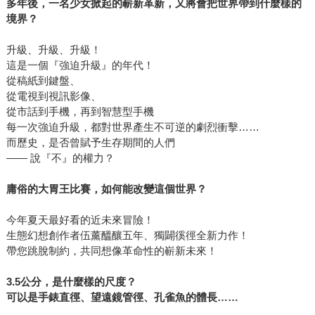
多年後，一名少女掀起的嶄新革新，又將會把世界帶到什麼樣的
境界？
升級、升級、升級！
這是一個『強迫升級』的年代！
從稿紙到鍵盤、
從電視到視訊影像、
從市話到手機，再到智慧型手機
每一次強迫升級，都對世界產生不可逆的劇烈衝擊……
而歷史，是否曾賦予生存期間的人們
―― 說『不』的權力？
庸俗的大胃王比賽，如何能改變這個世界？
今年夏天最好看的近未來冒險！
生態幻想創作者伍薰醞釀五年、獨闢徯徑全新力作！
帶您跳脫制約，共同想像革命性的嶄新未來！
3.5公分，是什麼樣的尺度？
可以是手錶直徑、望遠鏡管徑、孔雀魚的體長……