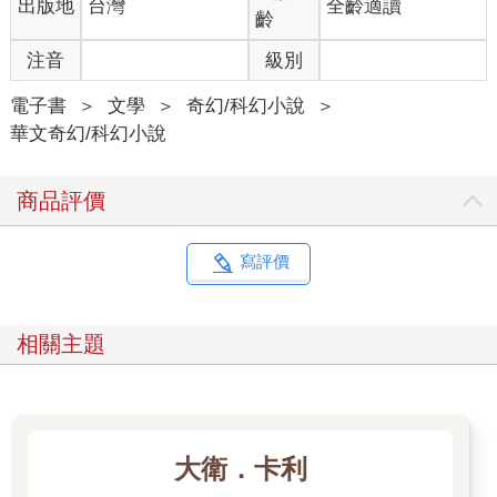
出版地
台灣
全齡適讀
齡
開鏡前，作為節目預定的真正主角群――實力派的素人參賽者們
多半坐在等待席上屏息以待；相較之下，演藝圈的新人們則多半
注音
級別
到處打量場地，試圖找尋恰當的時機在比賽時為自己製造一個諸
如「華麗彎腰中不慎露溝」的鏡頭，力求在觀眾腦海裡留下些微
電子書
＞
文學
＞
奇幻/科幻小說
＞
的印象。
華文奇幻/科幻小說
有人憑藉實力，有人機關算盡，當然兩者兼具的更比比皆是，所
商品評價
有參賽者莫不期望在這節目中達成自己的預設目標。
嗶――――終於，比賽的哨聲正式響起！
寫評價
然而，比賽的進程，卻大大地出乎事前的預料：不論是素人參賽
者或者演藝圈新人，他們一切的努力、一切的算計，都在開賽的
相關主題
三分鐘之內付諸流水――
有個身材姣好、面貌秀麗的混血少女模特兒劉子靜，打從哨聲響
起後，手上的筷子就從沒停過，只見她飛快地夾住小籠包，咬下
一口，略為咀嚼後隨即下嚥，接著又是第二口、第三口……
大衛．卡利
開賽的三分鐘之內，她已經連吃了十五籠小籠包，這不僅遠遠超