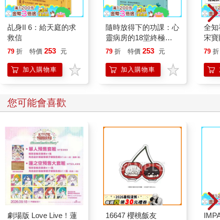
「蔑視演藝圈倫理」之嫌的作風相當反感，但基於小靜的超人
氣，卻多半也只能忍氣吞聲；少數忍不住對八卦刊物爆料的，所
得到的效果，也只是適得其反地將小靜的知名度安在另一座更高
乩身II 6：給天庭的求
隨時放得下的功課：心
全知
的浪頭上。
救信
靈病房的18堂終極學
宋寶
分
日常
253
253
79
折
特價
元
79
折
特價
元
79
折
雖然她低調的作風、與面對鏡頭淡然的態度在觀眾之間激起兩極
立得
化的評價，但小靜每回比賽卻總能展現實力，領先其他對手整整
加入購物車
加入購物車
十分鐘以上取得晉級資格。於是，在《決戰週日大胃王》節目進
入中盤時，「《決戰週日大胃王》只需要看前十分鐘！」這句話
已成為人們朗朗上口的流行語句，這個節目已經與小靜本身劃上
您可能會喜歡
等號――沒有小靜的《決戰週日大胃王》，對觀眾也已不再具備
吸引力；而製作人也很有自知之明地絞盡腦汁規畫新節目，他知
道沒有小靜的第二屆根本就不會有觀眾。
這時，「家喻戶曉」這句成語已經不足以形容她走紅的程度，雪
片般飛來的不僅是代言食品的鈔票，日本、美國、西班牙、墨西
哥、德國……來自世界各地的國際大胃王比賽邀請函，也陸續湧
入她專屬經紀人的信箱。對！首集開播時還是一介小模的她，現
在已經擁有了「專屬」經紀人。
劇場版 Love Live！蓮
16647 櫻桃飯友
IM
而伴隨著走紅而來的，則是鋪天蓋地的各種傳聞。謠傳曾有人在