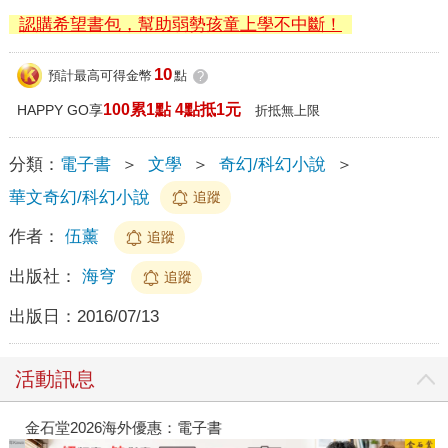
認購希望書包，幫助弱勢孩童上學不中斷！
10
預計最高可得金幣
點
?
100累1點 4點抵1元
HAPPY GO享
折抵無上限
分類：
電子書
＞
文學
＞
奇幻/科幻小說
＞
華文奇幻/科幻小說
追蹤
作者：
伍薰
追蹤
出版社：
海穹
追蹤
出版日：
2016/07/13
活動訊息
金石堂2026海外優惠：電子書