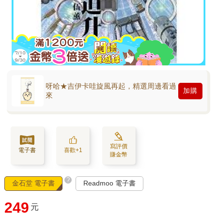
呀哈★吉伊卡哇旋風再起，精選周邊看過
加購
來
寫評價
電子書
喜歡+1
賺金幣
?
金石堂 電子書
Readmoo 電子書
249
元