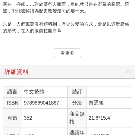
寒冬，抑或……對於某些人而言，單純就只是在野黨的勝選。這
些，都能被解讀為歷史改變走向的那一天。
只是，人們萬萬沒有預料到，歷史改變的方式，會是以這麼庸俗
的形式，在人們眼前拉開序幕……
那是個慵懶的春季，雖然已經進入三月，位於亞熱帶的海島北部
的這個盆地都市，陽光彷彿還沒醒過來，習慣性隔海抄襲北方鄰
看更多
國創意的電視台，此刻正在熱鬧的街口展開一檔節目的錄製工
作。
詳細資料
這檔名為《決戰週日大胃王》實境秀節目吸引了不少有實力的素
人好手前來挑戰。除此之外，也不乏有些經紀公司派出旗下的新
人參賽――他們不求勝出，但求能夠在前幾集的節目中露個臉，
語言
中文繁體
裝訂
盡可能地拉高知名度。
ISBN
9789869041867
分級
普通級
為了提高收視率，節目選在周日午後進行實況轉播，將比賽現場
商品規
的一舉一動、每個當下發生的細節，都鉅細靡遺地呈現在觀眾眼
頁數
352
21.6*15.4
格
前。第一集節目，更選擇了遠近馳名的小籠包店作為競賽的場
地。
適讀年