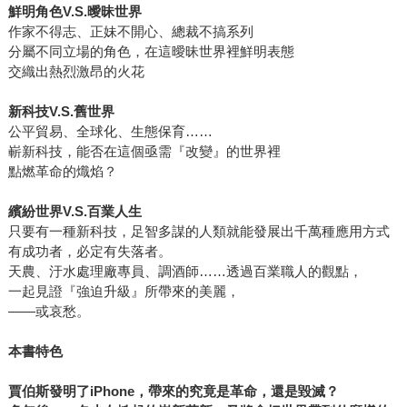
鮮明角色V.S.曖昧世界
作家不得志、正妹不開心、總裁不搞系列
分屬不同立場的角色，在這曖昧世界裡鮮明表態
交織出熱烈激昂的火花
新科技V.S.舊世界
公平貿易、全球化、生態保育……
嶄新科技，能否在這個亟需『改變』的世界裡
點燃革命的熾焰？
繽紛世界V.S.百業人生
只要有一種新科技，足智多謀的人類就能發展出千萬種應用方式
有成功者，必定有失落者。
天農、汙水處理廠專員、調酒師……透過百業職人的觀點，
一起見證『強迫升級』所帶來的美麗，
――或哀愁。
本書特色
賈伯斯發明了iPhone，帶來的究竟是革命，還是毀滅？