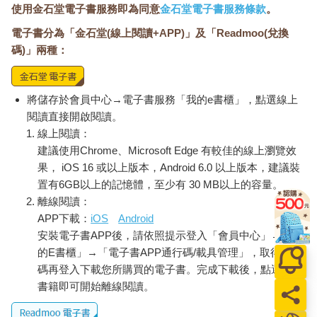
低頭望著智慧手錶、智慧眼鏡的虹膜投影面前，屏息以待。
使用金石堂電子書服務即為同意
金石堂電子書服務條款
。
電子書分為「金石堂(線上閱讀+APP)」及「Readmoo(兌換
對觀眾而言，這場冠軍賽的結局早就決定了，或許在他們心目
碼)」兩種：
中，這更像是一場加冕儀式，見證了小靜從一介名不見經傳的小
牌模特兒迅速竄紅的過程。
將儲存於會員中心→電子書服務「我的e書櫃」，點選線上
哨聲響起，果不出所料，比賽不到短短十分鐘就（實質意義上）
結束了，又過了半小時，之後，就在眾目睽睽之下，小靜從主持
閱讀直接開啟閱讀。
人手裡接過冠軍獎盃，以及一百萬元獎金。「小靜，這次，妳總
線上閱讀：
可以多說幾句感想，別再惜字如金了吧？」主持人帶著些許揶揄
建議使用Chrome、Microsoft Edge 有較佳的線上瀏覽效
的表情，笑著將過去二十五集以來的不滿悄悄包裹在問題內。
果， iOS 16 或以上版本，Android 6.0 以上版本，建議裝
置有6GB以上的記憶體，至少有 30 MB以上的容量。
「嗯。」她點了點頭，第一次在鏡頭前露出了勉強稱得上燦爛的
離線閱讀：
笑容，接過麥克風：
APP下載：
iOS
Android
安裝電子書APP後，請依照提示登入「會員中心」→「我
「這次我要說的，將是我的肺腑之言；是那些早該說，但卻礙於
的E書櫃」→「電子書APP通行碼/載具管理」，取得通行
我的經紀合約而沒能說的話。」
碼再登入下載您所購買的電子書。完成下載後，點選任一
書籍即可開始離線閱讀。
她這句簡單的開場白，的確比以往任何一次上節目時的情感都更
加充沛，但這個瞬間、幾億的收視戶裡，卻鮮有幾個人聽出她的