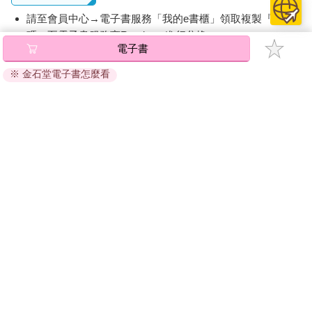
弦外之音。絕大多數人大概都以為她會說些感謝家人、感謝恩師
栽培之類的刻版言語，畢竟從她過去在節目上的應對進退看來，
請至會員中心→電子書服務「我的e書櫃」領取複製『兌換
也很難期待她的肺腑之言有什麼教人動容之處。然而，就在大伙
碼』至電子書服務商Readmoo進行兌換。
準備轉台的當下，小靜卻在攝影機前緩緩地閉上眼，長長的眼睫
電子書
退換貨須知：
毛遮住了烏亮的眼珠，接著緩緩開口。
※ 金石堂電子書怎麼看
因版權保護，您在金石堂所購買的電子書僅能以金石堂專屬
的閱讀軟體開啟閱讀，無法以其他閱讀器或直接下載檔案。
「誰能告訴我，每個禮拜，我們舉辦一次這樣比賽，這些食物可
以填飽多少人的肚子？」
依據「消費者保護法」第19條及行政院消費者保護處公告之
「通訊交易解除權合理例外情事適用準則」，非以有形媒介
「這……」這句話傳入耳裡的時候，主持人臉上的表情首先僵住
提供之數位內容或一經提供即為完成之線上服務，經消費者
了、一旁的經紀人也跟著冷汗直流，其他參賽者與來賓也面面相
事先同意始提供。（如：電子書、電子雜誌、下載版軟體、
覷，一種「事情不好了」、「糟糕」的神情開始在他們臉上蔓延
虛擬商品…等），
不受「網購服務需提供七日鑑賞期」的限
開來。
制
。為維護您的權益，建議您先使用「試閱」功能後再付款
購買。
畫面上，當小靜再度睜開雙眼時，長睫毛底下的眼神已然不復柔
和，臉上的微笑也消失無蹤。取而代之的，則是眉宇之間那抹混
合了嫌惡、輕蔑的神情。
「你們可知道，當我們在這裡舉辦大胃王比賽的同時，這個行星
上還有將近十五億人在挨餓？」