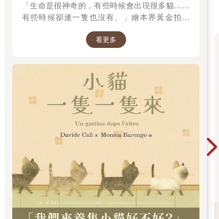
「生命是很神奇的，有些時候會出現很多貓……
越了她的演藝圈競爭者，也同樣遠遠超過了那些久經鍛鍊的素人
有些時候卻連一隻也沒有。」繪本界黃金拍檔
大胃王們！「各位觀眾，目前暫居第一的正妹劉子靜――小靜，
——大衛．卡利＆莫尼卡．巴倫可，溫馨療癒新
剛剛已經吃完了第十五籠小籠包，並且掀開了第十六個蒸籠的蓋
看更多
作！繼《作家和他的狗》後，再次聯手打造動人
子，足足領先了第二名的黃冠威四籠半……」
故事！
雖然主持人以激昂的語氣試圖將現場描述成競爭激烈的態勢，但
事實上，不論是在比賽現場，或者電視、智慧手機螢幕前的觀眾
們，壓根沒有人會注意排名第二的黃冠威，更遑論其他低頭猛吃
的選手――他們全都瞠目結舌、震懾於小靜那壓倒性的絕對實
力：那機械一般精準、效率十足的進食速度！
現場三架攝影機全都從不同角度對著小靜猛拍，等到比賽進行到
第五分鐘的時候，大局已定：小靜已經以二十六籠的成績，在毫
無預兆的情況下打破了吃小籠包競速的世界紀錄！
比賽進行到第七分鐘時，她身旁已經堆滿了四十二個空蒸籠。
接著，她好整以暇地停下了手中的筷子，悠悠閉上雙眼，聆聽四
周傳來此起彼落的筷子碰撞聲、吱吱喳喳的咀嚼聲、其他參賽者
應援團稀疏的加油聲，以及……現場觀眾們的竊竊私語。而即便