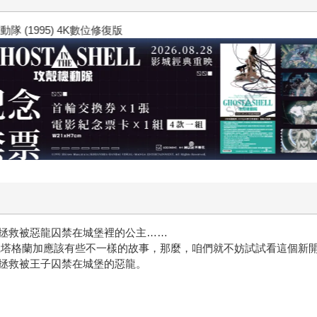
 (1995) 4K數位修復版
拯救被惡龍囚禁在城堡裡的公主……
凱塔格蘭加應該有些不一樣的故事，那麼，咱們就不妨試試看這個新
拯救被王子囚禁在城堡的惡龍。