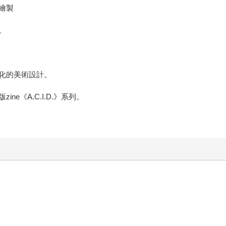
繪製
。
化的美術設計。
e《A.C.I.D.》系列。