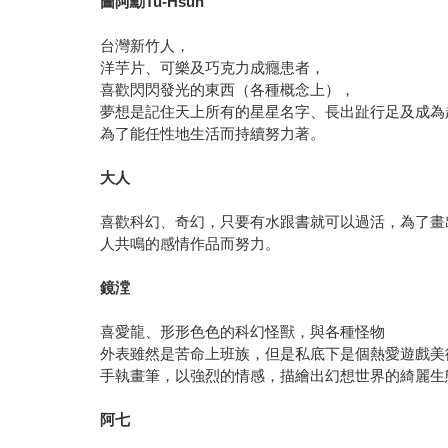
圖阿勳
Tu-Hsun
台灣新竹人，
洋芋片、可樂及巧克力成癮患者，
喜歡閃閃發光的東西（各種概念上），
夢想是記住天上所有的星星名字、長出趾行足及成為
為了能任性地生活而持續努力著。
大人
喜歡科幻、奇幻，只要有水跟書就可以過活，為了畫
人共鳴的感情作品而努力。
鏡漟
喜愛龍、形形色色的科幻怪獸，與各種怪物
外表雖然是苦命上班族，但是私底下是個熱愛遊戲美
手執畫筆，以強烈的情感，描繪出幻想世界的綺麗生
阿七