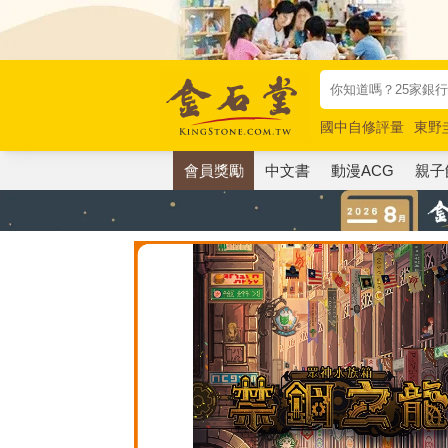
國中自修評量
東野
唯紅花綻放
奧德賽
會員獎勵
中文書
動漫ACG
親子