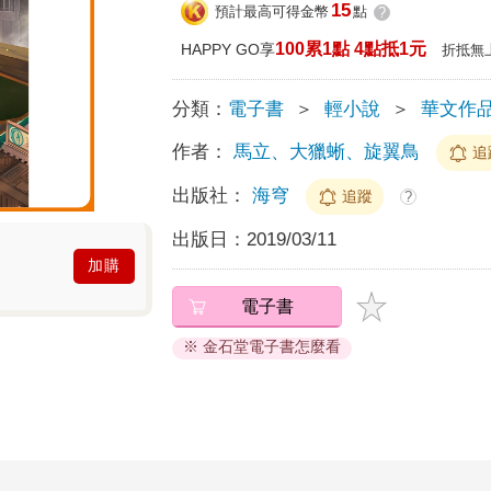
15
預計最高可得金幣
點
?
100累1點 4點抵1元
HAPPY GO享
折抵無
分類：
電子書
＞
輕小說
＞
華文作
作者：
馬立、大獵蜥、旋翼鳥
追
出版社：
海穹
追蹤
?
出版日：
2019/03/11
加購
電子書
※ 金石堂電子書怎麼看