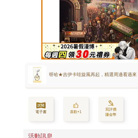
呀哈★吉伊卡哇旋風再起，精選周邊看過來
寫評價
電子書
喜歡+1
賺金幣
活動訊息