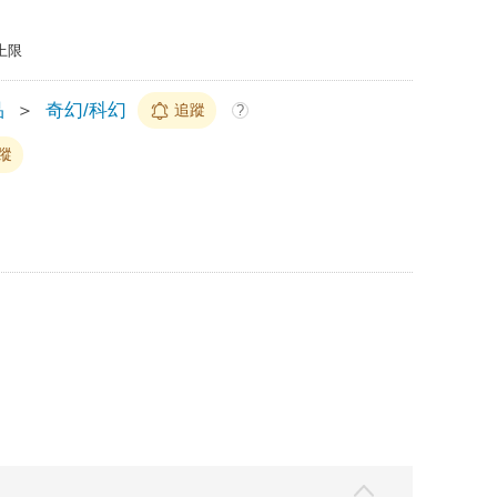
上限
品
＞
奇幻/科幻
追蹤
?
蹤