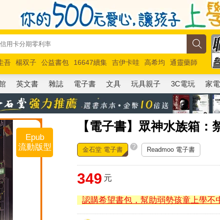
圭吾
楊双子
公益書包
16647續集
吉伊卡哇
高希均
通靈藥師
路邊攤新作
馬斯克
玩具總動員5
超慢跑
館
英文書
雜誌
電子書
文具
玩具親子
3C電玩
家
【電子書】眾神水族箱：
Epub
流動版型
?
金石堂 電子書
Readmoo 電子書
349
元
認購希望書包，幫助弱勢孩童上學不