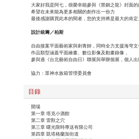
大家好我是阿七，很榮幸能參與《禁錮之龍》封面的
希望在未來能為更多相關的創作出一份力
最後感謝購買此本的閱者，您的支持將是最大的肯定
設計統籌／柏斯
自由接案平面藝術家與刺青師，同時全力支援海穹文
作品類型涵蓋平面繪畫、數位影像及動畫錄像，
參與過《台北藝術自由日》聯展與舉辦個展，個人出版zin
協力：眾神水族箱管理委員會
目錄
開場
第一章 塔克小酒館
第二章 雷獸之穴
第三章 曙光限時專送有限公司
第四章 凱塔格蘭加街道