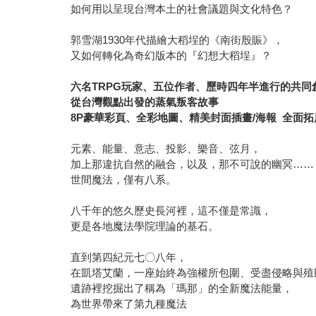
如何用以呈現台灣本土的社會議題與文化特色？
郭雪湖1930年代描繪大稻埕的《南街殷賑》，
又如何轉化為奇幻版本的『幻想大稻埕』？
六名
TRPG
玩家、五位作者、歷時四年半進行的共同
從台灣觀點出發的蒸氣叛客故事
8P
豪華彩頁、全彩地圖、精美封面插畫
/
海報
全面拓
元素、能量、意志、投影、樂音、弦月，
加上那違抗自然的融合，以及，那不可說的幽冥……
世間魔法，僅有八系。
八千年的悠久歷史長河裡，這不僅是常識，
更是各地魔法學院理論的基石。
直到第四紀元七〇八年，
在凱塔艾蘭，一座始終為強權所包圍、受盡侵略與殖
遺跡裡挖掘出了稱為「瑪那」的全新魔法能量，
為世界帶來了第九種魔法