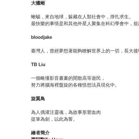
大獵蜥
蜥蜴，來自地球，躲藏在人類社會中，掙扎求生。
最快樂的事情是和其他外星人聚集在科幻學會中，規
bloodjake
臺灣人，曾經夢想著能夠瞭解世界上的一切，長大後
TB Liu
一個略懂影音書畫的閒散高等遊民，
努力將腦海裡盤旋的各種怪想法具現化中。
旋翼鳥
為人偶灌注靈魂，為故事形塑血肉
提筆為劍，以此為誓。
繪者簡介