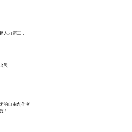
超人力霸王，
出與
術的自由創作者
態！