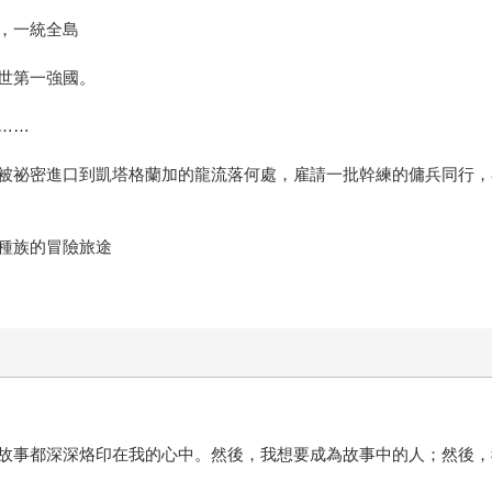
，一統全島
世第一強國。
……
被祕密進口到凱塔格蘭加的龍流落何處，雇請一批幹練的傭兵同行，
種族的冒險旅途
故事都深深烙印在我的心中。然後，我想要成為故事中的人；然後，