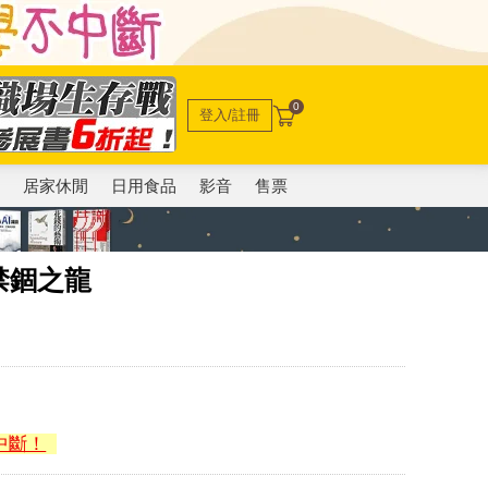
0
登入/註冊
電
居家休閒
日用食品
影音
售票
禁錮之龍
中斷！