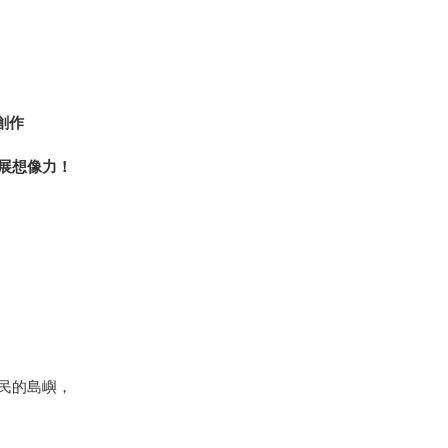
創作
展想像力！
民的島嶼，