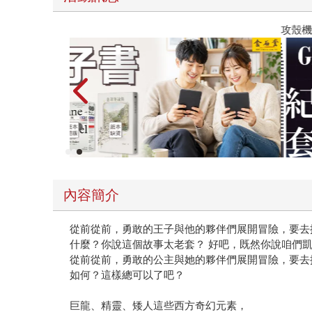
子書
攻殼機動隊
內容簡介
從前從前，勇敢的王子與他的夥伴們展開冒險，要去
什麼？你說這個故事太老套？ 好吧，既然你說咱們
從前從前，勇敢的公主與她的夥伴們展開冒險，要去
如何？這樣總可以了吧？
巨龍、精靈、矮人這些西方奇幻元素，