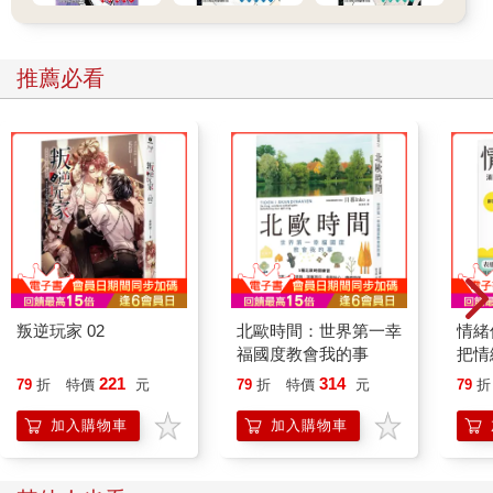
推薦必看
叛逆玩家 02
北歐時間：世界第一幸
情緒
福國度教會我的事
把情
誰都
221
314
79
折
特價
元
79
折
特價
元
79
折
加入購物車
加入購物車