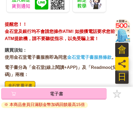
提醒您！！
金石堂及銀行均不會請您操作ATM! 如接獲電話要求您前往
ATM提款機，請不要聽從指示，以免受騙上當！
會
購買須知：
使用金石堂電子書服務即為同意
金石堂電子書服務條款
。
員
電子書分為「金石堂(線上閱讀+APP)」及「Readmoo(兌換
日
碼)」兩種：
電子書
將儲存於會員中心→電子書服務「我的e書櫃」，點選線上
閱讀直接開啟閱讀。
※ 本商品會員日滿額金幣加碼回饋最高15倍
線上閱讀：
建議使用Chrome、Microsoft Edge 有較佳的線上瀏覽效
果， iOS 16 或以上版本，Android 6.0 以上版本，建議裝
置有6GB以上的記憶體，至少有 30 MB以上的容量。