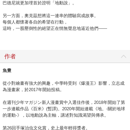
巴德尼就更加埋首於證明「地動說」。
另一方面，奧克茲想將這一連串的體驗寫成故事。
每個人都懷著各自的希望在行動，
這時，一股壓倒性的絕望正在悄無聲息地逼近他們――
作者
魚豊
從小對繪畫有強大的興趣，中學時受到《爆漫王》影響，立志成
為漫畫家，於2017年開始投稿。
在週刊少年マガジン新人漫畫賞中入選佳作後，2018年開始了第
一步連載作品《百米》(暫譯)。2020年開始連載《地。-關於地球
的運動-》，以地動說為主軸，講述對知識渴望與傳承。
第26回手塚治虫文化賞，史上最年輕得獎者。