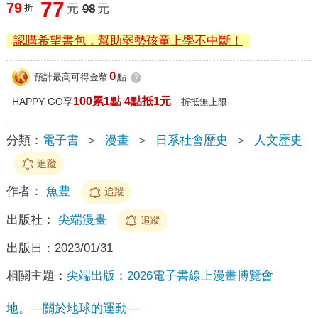
77
79
折
元
98
元
認購希望書包，幫助弱勢孩童上學不中斷！
0
預計最高可得金幣
點
?
100累1點 4點抵1元
HAPPY GO享
折抵無上限
分類：
電子書
＞
漫畫
＞
日系社會歷史
＞
人文歷史
追蹤
作者：
魚豊
追蹤
出版社：
尖端漫畫
追蹤
出版日：
2023/01/31
相關主題：
尖端出版：2026電子書線上漫畫博覽會
地。—關於地球的運動—