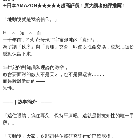
✦
日本AMAZON★★★★★超高評價！廣大讀者好評推薦！
「地動說就是我的信仰。」
地 × 知 × 血
一千年前，托勒密發現了宇宙混沌的「真理」。
為了讓「秩序」與「真理」交會，即使以性命交換，也想把這份
感動保留下來。
15世紀的對知識和理論的激辯，
教會要面對的敵人不是天才，也不是異端者………
而是脫離常軌的——
知性。
───
｜故事簡介｜───
「遮住眼睛，摀住耳朵，保持平庸吧。這就是對抗知性的唯一手
段。」
「天動說」大家．皮耶司特伯將研究託付給巴德尼後，