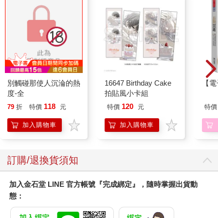
別觸碰那使人沉淪的熱
16647 Birthday Cake
【電
度-全
拍貼風小卡組
118
120
79
折
特價
元
特價
元
特價
加入購物車
加入購物車
訂購/退換貨須知
加入金石堂 LINE 官方帳號『完成綁定』，隨時掌握出貨動
態：