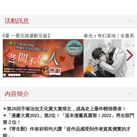
活動訊息
春光ｘ奇幻基地｜全書系展
2
內容簡介
✦
第26回手塚治虫文化賞大賞得主，成為史上最年輕得獎者！
✦
「漫畫大賞2021」第2位！「這本漫畫真厲害！2022」男生部門
第２位！
✦
《寄生獸》作者岩明均大讚「從作品感受到作者貨真價實的才
能」。