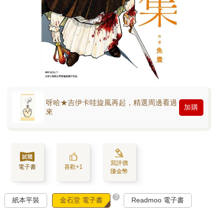
呀哈★吉伊卡哇旋風再起，精選周邊看過
加購
來
寫評價
電子書
喜歡+1
賺金幣
?
紙本平裝
金石堂 電子書
Readmoo 電子書