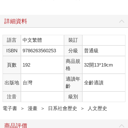
詳細資料
語言
中文繁體
裝訂
ISBN
9786263560253
分級
普通級
商品規
頁數
192
32開13*19cm
格
適讀年
出版地
台灣
全齡適讀
齡
注音
級別
電子書
＞
漫畫
＞
日系社會歷史
＞
人文歷史
商品評價