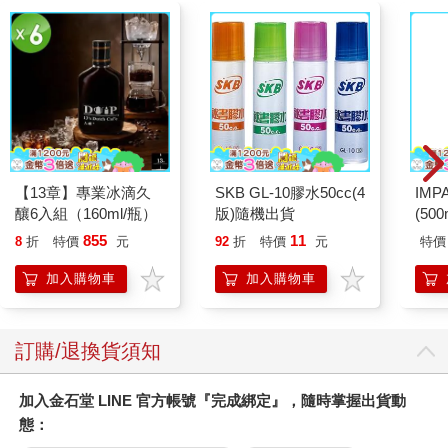
烏列爾一一迎上眾人的視線，心中莫名欣慰。
聚集在此處的繁星，都帶著同樣的心意，在為某個人的故事加油
打氣。
從第一個任務「價值證明」開始，直到決定整個世界線命運的
「最後的任務」為止，烏列爾無法篤定在場每個人都與自己擁有
同樣的心情，但在祂們之中，肯定有人比起自己的傳說，更熱愛
金獨子集團的故事，就和祂自己一樣。
『正因如此，你們才是失敗者。』
【13章】專業冰滴久
SKB GL-10膠水50cc(4
IM
『什麼？』
釀6入組（160ml/瓶）
版)隨機出貨
(50
『滿腦子只顧著看好戲，你們是不是忘了──你們，也是任務的一
IMC
部分？』
855
11
8
折
特價
元
92
折
特價
元
特價
下一刻，空中捲起的強烈概然性風暴中，出現了一道身影。
加入購物車
加入購物車
滋滋滋滋滋！
那是擁有鋼鐵外表的人影。只見一名傳說級星座滿身傷痕，被數
道光圈緊緊束縛。
『這傢伙和你們一樣，選擇支持愚蠢的傳說。』
訂購/退換貨須知
烏列爾愣愣地望著那名星座。
縱使素未謀面，但在見到祂的那一瞬間，烏列爾便明白了祂是
加入金石堂 LINE 官方帳號『完成綁定』，隨時掌握出貨動
誰，甚至，烏列爾也曾用間接訊息和祂有過幾次交流。
態：
［星座『鋼鐵的主人』在痛苦中蜷縮身體。］