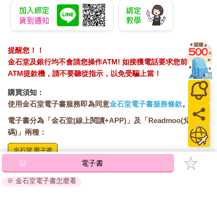
鋼鐵的主人，祂正是李賢誠的背後星。
耳邊傳來拉的訕笑。
『明明乖乖待在奧茲就能安全無虞，但為了幫助那個愚昧的傳
說，這傢伙竟跑去接觸其他世界線的存在。』
『你在幹什麼──』
提醒您！！
『你們沒有選擇。幫助我們，結束金獨子集團的故事，否
金石堂及銀行均不會請您操作ATM! 如接獲電話要求您前往
則⋯⋯』
ATM提款機，請不要聽從指示，以免受騙上當！
拉說話的同時，束縛著鋼鐵的主人的光圈也開始收緊。
鋼鐵的主人痛苦地掙扎，拚命緊盯著烏列爾。
購買須知：
［星座『鋼鐵的主人』表示殺死自己毫無意義。］
使用金石堂電子書服務即為同意
金石堂電子書服務條款
。
［星座『鋼鐵的主人』高喊早已將自身傳說和名號傳承予其他存
電子書分為「金石堂(線上閱讀+APP)」及「Readmoo(兌換
在！］
碼)」兩種：
眼見光圈越收越緊，烏列爾採取了行動。
隨即──
［星座『鋼鐵的主人』表示絕對不要背棄故事。］
電子書
喀吱吱吱！
將儲存於會員中心→電子書服務「我的e書櫃」，點選線上
鋼鐵的主人扭曲變形，傳說從祂的體內噴湧炸開。
閱讀直接開啟閱讀。
※ 金石堂電子書怎麼看
堂堂傳說級星座，就這樣輕易地消散而逝。
線上閱讀：
頻道中的所有人宛如凝固了一般，定定凝視著那幅光景。
建議使用Chrome、Microsoft Edge 有較佳的線上瀏覽效
面對星宿之死，拉繼續說了下去。
果， iOS 16 或以上版本，Android 6.0 以上版本，建議裝