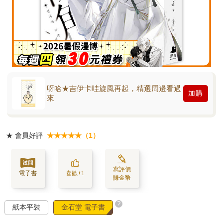
呀哈★吉伊卡哇旋風再起，精選周邊看過
加購
來
★
會員好評
★★★★★（1）
寫評價
電子書
喜歡+1
賺金幣
?
紙本平裝
金石堂 電子書