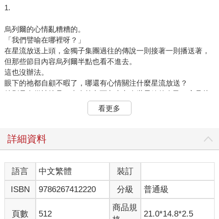
1.
烏列爾的心情亂糟糟的。
「我們譬喻在哪裡呀？」
在星流放送上頭，金獨子集團過往的傳說一則接著一則播送著，
但那些節目內容烏列爾半點也看不進去。
這也沒辦法。
眼下的祂都自顧不暇了，哪還有心情關注什麼星流放送？
特別是自從祂撞見了來自第九百九十九次世界線的自己，窺見片
段記憶之後，烏列爾的腦中便亂成了一團。直到現在，只要祂一
看更多
閉上眼，第九百九十九次回歸的記憶仍歷歷在目。
『我是你唯一的同伴，劉衆赫。我一定會完成任務，替你報
仇。』
詳細資料
儘管祂早就知曉其他世界線的存在，但知道和親眼目睹仍有著天
壤之別。
第九百九十九次回歸的世界線。
語言
中文繁體
裝訂
在那個世界，自己究竟遇到了怎樣的變故？
ISBN
9786267412220
分級
普通級
『啊，煩死了，現在根本沒空好奇別的世界線，我連我們家孩子
的傳說都快追不完了說。』
商品規
烏列爾抱著腦袋發起牢騷。
頁數
512
21.0*14.8*2.5