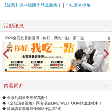
【韓系】這些韓國作品真厲害！
全知讀者視角
活動訊息
2026金石堂暑假漫博〈你好，我吃一點〉第二波
金
內容簡介
◆ 全系列銷量突破40萬冊！
◆《全知讀者視角》同名漫畫LINE WEBTOON熱血連載中！
◆ 韓國讀者票選最佳網路小說第1名