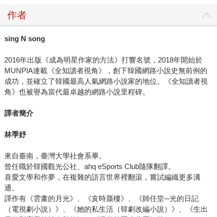
作者
sing N song
2016年出版《成為明星作家的方法》打響名號，2018年開始於
MUNPIA連載《全知讀者視角》，創下韓國網路小說史無前例的
成功，並確立了韓國最高人氣網路小說家的地位。《全知讀者視
角》也被譽為當代最卓越的網路小說里程碑。
譯者簡介
林季妤
來自臺南，臺灣大學社會系畢。
曾任職於韓國觀光公社、ahq eSports Club隨隊翻譯。
喜愛文學和作夢，在複雜的語言世界裡翻滾，嘗試編織更多溝
通。
譯作有《雲畫的月光》、《亥時蜃樓》、《師任堂─光的日記
（電視劇小說）》、《她的私生活（韓劇改編小說）》、《生出