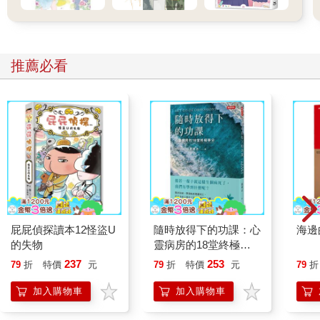
這項提議讓幾名星座的目光出現動搖，多數是沒有隸屬星雲的聖
人級星座。
烏列爾靜靜注視著拉，噗嗤笑了起來。
『什麼嘛，我還以為出了什麼大事，沒事就好。要是你說完了，
推薦必看
我就先告辭了。』
烏列爾說著便轉過身，卻沒能邁開步伐。
某個極其強烈的位格絆住了祂的腳步。
『這是什麼意思？』
『我的話尚未說完。』
『我覺得沒聽下去的必要了吧。』
烏列爾的真言鋒利無比。
祂們沒有選擇其他頻道，而只召集了#BY-9158頻道內的星座；況
且召集祂們的也不是管理局，而是那個紙莎草的最高階星座。
『你的提案，不就是要煽動我們去打擊金獨子集團嗎？』
一時之間，短暫的沉默瀰漫空氣。
屁屁偵探讀本12怪盜U
隨時放得下的功課：心
海邊
拉開口問道。
的失物
靈病房的18堂終極學
『妳為何這麼認為？』
分
237
253
79
折
特價
元
79
折
特價
元
79
折
『因為他們具備了前往最後任務的資格。只要除掉他們，唯一的
神話自然少了一個強力候補。』
加入購物車
加入購物車
這番話在星座間掀起了波瀾，祂感覺到身旁星座的氣息出現了動