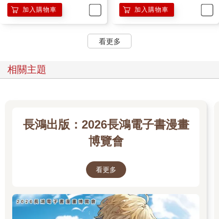
往身旁一瞧，深淵的黑焰龍同樣難掩緊張。
加入購物車
加入購物車
無庸置疑，這個存在──
顯然是真正的神話級星座！
『大家都到了？』
看更多
滋滋滋滋滋滋滋！
真言響徹耳際的剎那，周圍氣氛陡然一變，彷彿空氣中的氧氣也
跟著全部點燃。周遭的星座再也站不穩腳步，連火焰抗性極強的
相關主題
烏列爾都不禁皺起了眉頭。
神話級星座怎麼會出現在這裡？
除了冥王、梅塔特隆及齊天大聖這一類極端罕見的案例，大部分
神話級星座從不干涉低階任務，因為祂們都已完成了自己的結之
篇章，也早早進入了唯一神話的候補名單。
長鴻出版：2026長鴻電子書漫畫
這群人已經抵達最後的任務，自身傳說也獲得了保障。
博覽會
『看來那潑猴和冥王還沒出現。沒時間拖延了，我們直接進入正
題吧。』
『等一下！』
看更多
［星座『正午日輪』望向『惡魔般的火之審判者』。］
迎上對方視線的同時，烏列爾頓時明白了真言的主人是何方神
聖。
星星直播存在著無數的「太陽」，而在眾多烈日中，只有極少數
金烏能占據這座宇宙的中心。