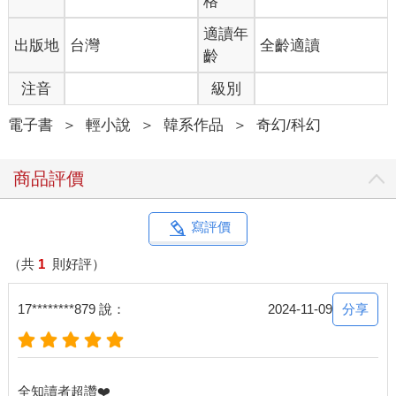
格
最近，就連星星直播的氣氛也異於尋常，眼見最後的任務即將到
來，眾星座之間都圍繞著微妙的緊張感。
適讀年
出版地
台灣
全齡適讀
更有甚者，有流言捕風捉影地描述管理局早已拋棄了這條世界
齡
線。
［管理局召喚星座『惡魔般的火之審判者』。］
注音
級別
［是否接受召喚？］
天外飛來的訊息讓烏列爾猛然抬起了頭。
電子書
＞
輕小說
＞
韓系作品
＞
奇幻/科幻
為什麼偏偏選在這種時候？
考慮片刻後，烏列爾姑且按下了確認鍵，隨著一道耀眼的光芒，
商品評價
祂的身體開始傳送至某處。
［傳送結束。］
祂被送到一塊陌生的空地上，包含祂在內，還有數名星座都抵達
寫評價
了這個空間。
『什麼鬼，加百列，祢怎麼也來了？』
（共
1
則好評）
『要是拒絕管理局，又要被他們用一堆垃圾訊息轟炸，煩都煩死
了。』
分享
17********879 說：
2024-11-09
往周圍一看，只見附近聚集了數十名星座，多數人都和烏列爾一
樣好奇著究竟發生了什麼事。
不管管理局行事作風再怎麼霸道，也沒道理無緣無故召喚祂們。
人群中不乏熟悉的面孔，那個身材嬌小、手臂纏著層層繃帶的
全知讀者超讚❤️
是⋯⋯