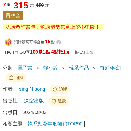
315
7
折
元
450
元
買整套
認購希望書包，幫助弱勢孩童上學不中斷！
15
預計最高可得金幣
點
?
100累1點 4點抵1元
HAPPY GO享
折抵無上限
分類：
電子書
＞
輕小說
＞
韓系作品
＞
奇幻/科幻
追蹤
作者：
sing N song
追蹤
出版社：
深空出版
追蹤
出版日：
2024/08/03
相關主題：
韓系動漫年度暢銷TOP50