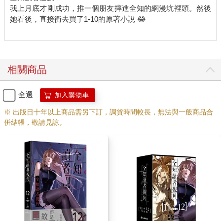
我上月底才剛成功，推一個朋友摔進全知的網漫坑裡頭。然後
『哎呀哎呀，這不是我們家小焰龍嗎？』
她看後，直接衝去買了1-10的原著小說 😂
烏列爾三步併作兩步地衝上前去，一把勾住黑焰龍的頸子。
『喝！誰偷襲？』
『是我，大天使姐姐啦。』
『放開我！』
深淵的黑焰龍一邊高喊，一邊在烏列爾懷裡拚命掙扎。
相關商品
看著眼前荒誕的場面，加百列不由得發出嘀咕。
『烏列爾，那傢伙隸屬於絕對惡陣營。』
全選
加入購物車
『誰管他呢，反正伊甸都垮了，現在要和大家好好相處才行。』
經歷上一次神魔大戰，星雲伊甸可說是名存實亡。實力堅強的天
※ 出版日十年以上商品需另下訂，調貨時間較長，無法與一般商品合
使大軍幾近全軍覆沒，目前還能活動的大天使只剩烏列爾和加百
併結帳，敬請見諒。
列兩人。
烏列爾甩掉腦中苦澀思緒，再次觀察起周圍。
『那不是高麗第一劍嗎？』
禿頭義兵長、朝鮮第一術士、黃山伐的最後英雄，那群人顯然是
朝鮮半島的星座。此外，包含奧林帕斯在內，其他星雲的若干星
座也紛紛現身，甚至還見到了蘇利耶的身影。
烏列爾的眼珠四處轉動，目光越發忙碌。每當祂的眼中映照出一
個又一個熟面孔，不祥的預感也一次次湧現。
聚集在這裡的星座全都有一個共通點。