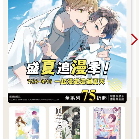
特別是占據了時間的中心──正午──的存在。
『太陽神，拉 ，是你召集我們？』
拉，巨型星雲紙莎草的最高星座。
『沒錯。』
『怪了，我還以為召集我們的是管理局。』
拉沉默不語，周圍隱隱傳來的動靜中，也能感受到大鬼怪的聲
息。
烏列爾決定沉著應對。萬一對方真的甘願蒙受概然性損失，和管
理局連成一氣，情況可說是相當凶險。
『行，究竟是什麼事那麼重要，讓你們不惜暴露和管理局之間相
互勾結的關係，我洗耳恭聽。』
『我找各位前來，是為了最後的任務。唯一的神話即將揭曉，換
言之，很快就要選定足以代表這個世界線的唯一一則故事。』
唯一的神話。
在場的星座都對它了然於胸，畢竟祂們時刻關注的金獨子集團，
也是正在創造唯一神話的星雲。
『所以？那與我們何干？』
『你們大多沒有取得前往最終任務的資格吧？只要和我聯手，我
將帶你們一同前去最後的任務。也就是說，你們也將擁有讓自己
的名號出現在唯一神話當中的機會。』