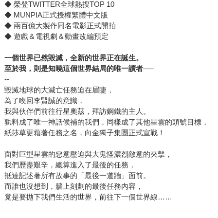
◆ 榮登TWITTER全球熱搜TOP 10
◆ MUNPIA正式授權繁體中文版
◆ 兩百億大製作同名電影正式開拍
◆ 遊戲＆電視劇＆動畫改編預定
一個世界已然毀滅，全新的世界正在誕生。
至於我，則是知曉這個世界結局的唯一讀者──
--
毀滅地球的大滅亡任務迫在眉睫，
為了喚回李賢誠的意識，
我與伙伴們前往行星奧茲，拜訪鋼鐵的主人。
孰料成了唯一神話候補的我們，同樣成了其他星雲的頭號目標，
紙莎草更藉著任務之名，向金獨子集團正式宣戰！
面對巨型星雲的惡意壓迫與大鬼怪濃烈敵意的夾擊，
我們歷盡艱辛，總算進入了最後的任務，
抵達記述著所有故事的「最後一道牆」面前。
而誰也沒想到，牆上刻劃的最後任務內容，
竟是要拋下我們生活的世界，前往下一個世界線……