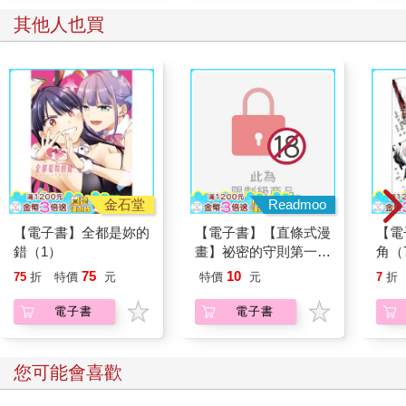
搖。
其他人也買
烏列爾從鼻間發出一聲哼笑。
『名為星座的傢伙真是自始至終都沒變。還有，拉，既然你都抵
達最後的任務了，就少來插手低階任務，宙斯和你都一個
樣⋯⋯』
『⋯⋯』
『你不會是在擔心你的孩子吧？沒想到繼承了你傳說的那些人，
就連區區新生星雲都招架不了，沒能成為唯一神話的候補，才讓
你惱羞成怒──』
隨著一聲轟然巨響，烏列爾整個人陷進了深深的地底。
烏列爾咒罵連連的同時，耳邊傳來了拉的真言。
金石堂
Readmoo
『對，妳說的沒錯，這是身為父母沒能好好拉拔兒女的憤怒。作
【電子書】全都是妳的
【電子書】【直條式漫
【電
為父母，豈能讓自己的孩子被那些放棄終焉的可悲失敗者，和初
錯（1）
畫】祕密的守則第一條
角（
出茅廬不到十年的小星雲斷送前程，這是再正當不過的憤怒。』
完全版 12 (完)
75
10
75
折
特價
元
特價
元
7
折
烏列爾早有預期似地迎上祂的目光。
『終於露出真面目了啊。不好意思，這裡沒有星座支持你家那些
電子書
電子書
扶不起的阿斗，你好像還沒搞清楚我們是哪個頻道的訂閱星座
耶？』
黑焰龍和加百列伸手將烏列爾從窟窿裡拉了出來。在祂們身後，
您可能會喜歡
包含高麗第一劍和禿頭義兵長等人，朝鮮半島的星座全都點頭表
示認同。