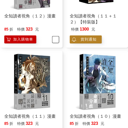
黑焰龍好不容易擺脫了烏列爾，低聲咕噥。
『這些人，都是原本待在金獨子頻道裡的傢伙。』
全知讀者視角（１２）漫畫
全知讀者視角（１１＋１
沒錯。聚集在此地的所有人，全都是──
２）【特裝版】
啪滋滋。
就在這時，烏列爾的五感捕捉到一絲頗具威脅性的位格正在移
323
1300
85
折
特價
元
特價
元
動。
加入購物車
貨到通知
有人正試圖將這片空地團團包圍，他們全都擁有直逼傳說級星座
的強大位格。
機敏過人的烏列爾立刻就看穿了那些人的來歷。
『是紙莎草、吠陀，還有黃帝啊。向來交惡的幾個星雲竟會聯
手，這又是在打什麼算盤？』
烏列爾緊張地喃喃自語。
縱使強大如祂，要應付這麼多傳說級星座也是強人所難，更何況
──
『就連那些八風吹不動的老屁股都出現了⋯⋯屬於最後任務的存
在怎會跑到這來？』
錯不了，從剛才開始，祂的手臂就止不住地冒出雞皮疙瘩，在在
證明了某個超級強大的存在就在不遠處。
全知讀者視角（１１）漫畫
全知讀者視角（１０）漫畫
無論星星直播再怎麼浩瀚無垠，擁有如此強大位格的存在仍是屈
指可數。
323
323
85
折
特價
元
85
折
特價
元