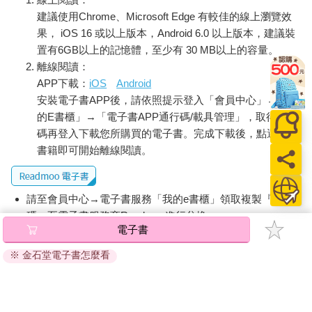
建議使用Chrome、Microsoft Edge 有較佳的線上瀏覽效
果， iOS 16 或以上版本，Android 6.0 以上版本，建議裝
置有6GB以上的記憶體，至少有 30 MB以上的容量。
離線閱讀：
APP下載：
iOS
Android
安裝電子書APP後，請依照提示登入「會員中心」→「我
的E書櫃」→「電子書APP通行碼/載具管理」，取得通行
碼再登入下載您所購買的電子書。完成下載後，點選任一
書籍即可開始離線閱讀。
請至會員中心→電子書服務「我的e書櫃」領取複製『兌換
碼』至電子書服務商Readmoo進行兌換。
電子書
退換貨須知：
※ 金石堂電子書怎麼看
因版權保護，您在金石堂所購買的電子書僅能以金石堂專屬
的閱讀軟體開啟閱讀，無法以其他閱讀器或直接下載檔案。
依據「消費者保護法」第19條及行政院消費者保護處公告之
「通訊交易解除權合理例外情事適用準則」，非以有形媒介