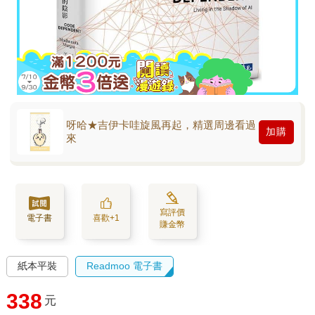
呀哈★吉伊卡哇旋風再起，精選周邊看過
加購
來
寫評價
電子書
喜歡+1
賺金幣
紙本平裝
Readmoo 電子書
338
元