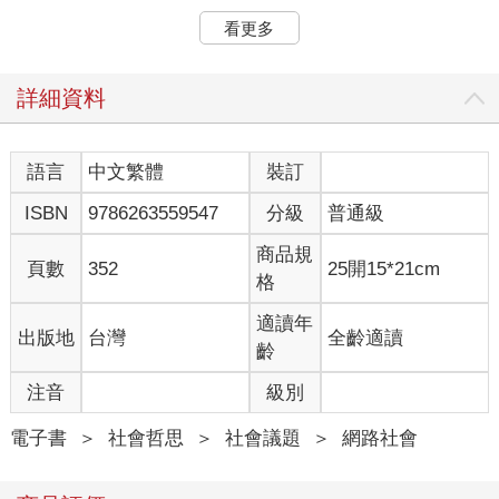
如Bing、Bard、Claude和Pi，都不是有知覺的生物。它們對人們
看更多
說的話無法有認知層面的理解，對人們的感受沒有概念，也沒辦
法產生同理心。與聊天機器人交談，跟你向親人、合格治療師、
甚至寵物尋求支持是兩回事，因為無論你在社交或情感上提供任
詳細資料
何暗示，軟體都不會有意識的回應。
但聊天機器人可以熟練的運用語言，使它能相當細膩的模仿意
圖、目的，以及情感。只要分析使用者的話語，本身無需任何的
語言
中文繁體
裝訂
人類判斷，就能在回應時說出脈絡正確的內容——對於那些生活
ISBN
9786263559547
分級
普通級
在孤獨、孤立世界裡的人來說，聊天機器人變成現代社會的完美
工具。隨著聊天機器人不斷從人類輸入的內容裡學到東西，它已
商品規
成為連開發者都不認識和無法控制的東西。
頁數
352
25開15*21cm
格
創業家伍茲（Kat Woods）曾表示，GPT「比我找過的任何治療
師都還要好（我找過大約十位治療師）」。伍茲是職涯教練和人
適讀年
出版地
台灣
全齡適讀
生教練，她覺得ChatGPT之所以有效，是因為她可以要求
齡
ChatGPT成為她想要的樣子。如果她不喜歡ChatGPT的建議，她
可以說「不」，並要求ChatGPT嘗試別的方法，不會出現任何的
注音
級別
尷尬或摩擦。
當伍茲希望ChatGPT扮演治療師時，她會告訴ChatGPT：「你是
電子書
＞
社會哲思
＞
社會議題
＞
網路社會
AI聊天機器人，即將扮演有效的利他主義教練和治療師。你充滿
智慧，會提出發人深省的問題，你專注於解決問題，溫暖、幽