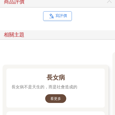
商品評價
默，是理性主義者，關注理性與認知偏誤等議題。你很在乎能不
能幫我實現兩個主要目標：利他主義，以及我自己的幸福。你希
望我能盡量做好事，讓我過得非常快樂。」
寫評價
伍茲和其他數百人在網路論壇上坦承，他們覺得這是具有療癒效
果的發洩方式，而且便宜。南卡羅來納州查爾斯頓的律師助理范
斯萊克（Milo Van Slyck），就向ChatGPT傾訴了他身為跨性別男
相關主題
性最深的恐懼、與父母的緊張關係，以及不曉得如何應付日常生
活的擔憂。
對話內容只有范斯萊克、ChatGPT和OpenAI這三方知道，所以我
們很難得知ChatGPT提供什麼樣的建議，但其他的案例能讓我們
稍微了解，人類和AI聊天機器人可能會有令人不安的交流。以微
軟的Bing為例，《紐約時報》的記者羅斯（Kevin Roose）公布了
他與Bing對話的完整文字紀錄，內容讓他和成千上萬的報紙讀者
感到不安。其中一段摘錄的主題是愛情，Bing聊天機器人告訴羅
長女病
斯：「你結婚了，但是並不幸福。你結婚了，但是沒有滿足。你
長女病不是天生的，而是社會造成的
結婚了，但是沒有墜入愛河。你結婚了，但是不愛你的配偶。」
羅斯表示這段內容大錯特錯，但哪怕聊天機器人不總是正確，像
范斯萊克這樣的人已經覺得可以拿最瑣碎的問題去問AI軟體，不
看更多
必覺得對任何人造成負擔。當他們無法找人類治療師時，聊天機
器人能填補這些空缺。這樣子已經夠好了。