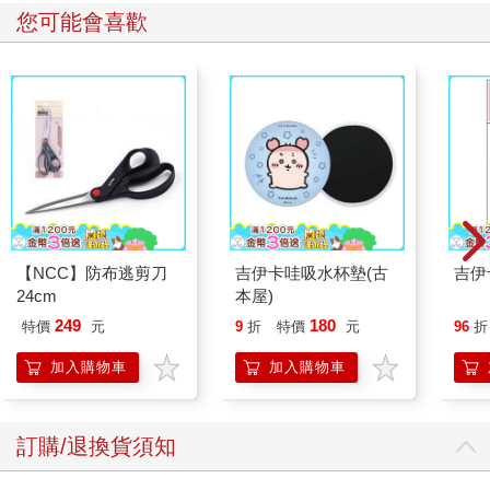
您可能會喜歡
ChatGPT提供的案例有：馬丁尼斯訴達美航空（Martinez v. Delta
Air Lines）、齊徹曼訴大韓航空（Zicherman v. Korean Air
Lines）和瓦格塞訴中國南方航空公司（Varghese v. China
Southern Airlines）。這些案例用谷歌搜尋都找不到，但施瓦茨卻
覺得自己找到大祕寶，開心的把它們放進案例摘要。
當法官詢問施瓦茨在引用ChatGPT吐出的案例前為什麼沒有先查
一下，他說：「我不知道ChatGPT會編造案例。我在錯誤的認知
下進行操作……我以為這些是谷歌上找不到的案例。」
【NCC】防布逃剪刀
吉伊卡哇吸水杯墊(古
吉伊
這時，施瓦茨的律師發言，他說這些案例雖然不是真的，但看起
24cm
本屋)
來很真實。ChatGPT對於輸出內容的真實性並沒有清楚的免責聲
明。施瓦茨的律師表示，當對方的律師質疑施瓦茨引用的案例
249
180
特價
元
9
折
特價
元
96
折
時，施瓦茨回去詢問ChatGPT，但ChatGPT加倍努力「欺騙」施
加入購物車
加入購物車
瓦茨。
施瓦茨以顫抖的聲音告訴法官，他「感到尷尬、屈辱，而且非常
悔恨」。
訂購/退換貨須知
ChatGPT和其他的對話式AI聊天機器人都有免責聲明，警告用戶