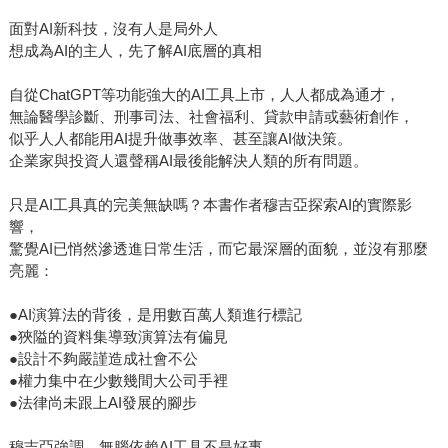
面對AI新科技，沒有人是局外人
想成為AI的主人，先了解AI底層的真相
自從ChatGPT等功能強大的AI工具上市，人人都成為通才，
無論醫學診斷、刑事司法、社會福利、貸款申請或藝術創作，
似乎人人都能用AI提升做事效率、甚至讓AI做決策。
企業家與投資人還聲稱AI最後能解決人類的所有問題。
只是AI工具真的完美無缺嗎？本書作者穆吉亞探索AI的實際影
響，
驚覺AI已悄然滲透進日常生活，而它最深層的面貌，並沒有那麼
亮麗：
●AI演算法的背後，是用數百萬人類進行標記
●狹隘的資料集導致演算法有偏見
●設計不夠嚴謹造成社會不公
●權力集中在少數幾間大公司手裡
●法律尚未跟上AI發展的腳步
穆吉亞強調，無腦依賴AI工具不是好事，