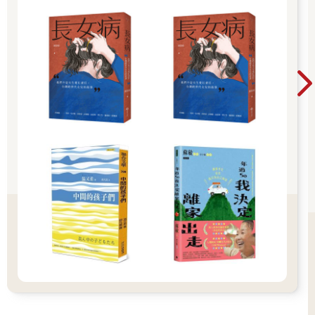
有些人則對機器人提供的醫療建議很有信心。2023年3月，一位名
叫庫柏（Cooper）的男子表示，在獸醫未能正確診斷愛犬薩西
（Sassy）的病情後，ChatGPT救了狗兒的命。庫柏是在走投無
路的情況下向聊天機器人求助，當時他已經知道薩西的症狀和血
液檢查結果。ChatGPT分析症狀和血液檢查結果後，提供了幾個
最佳建議，其中兩個是正確的診斷。ChatGPT在回應裡附加警語
「我不是獸醫」。但這樣子已經夠好了。
公眾需要更強烈的警告
這種和電腦程式對話的新文化現象也有黑暗的一面，畢竟說到
底，它只不過是一個強大的預測引擎。其中一個問題是，它會編
造句子，導致重大的錯誤和謊言。儘管具有編造錯誤事實的傾
向，但背後卻沒有任何的意圖，純粹因為大型語言模型就是以這
樣的方式運作。
施瓦茨（Steven Schwartz）在2023年夏天發現這一點，驚愕不
已。施瓦茨在紐約市擔任人身傷害和勞工賠償律師長達三十年，6
月時意外得知自己因為欺騙法庭，將面臨制裁。
起因是他的客戶搭乘航班時受了傷，想向航空公司索賠。施瓦茨
為客戶研究案例摘要時，一直尋找過去的案例，用來支持他的論
點。由於在公司慣用的搜尋資料庫Fastcase裡一直找不到需要的