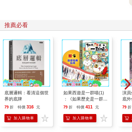
案例，因此他對準備中的備忘錄產生了一個想法。
施瓦茨的聽證會在6月8日舉行，有位在場的部落客分享了聽證會
的摘錄，讓我們知道施瓦茨如何理解這種已經有數百萬人使用的
新型態AI：
推薦必看
卡斯特法官（Judge Castel）：3月1日的備忘錄是你準備的嗎？
施瓦茨：是的。我使用了Fastcase。但它沒有我想找的聯邦案
例。我也試過谷歌搜尋。我聽過ChatGPT……
卡斯特法官：好──它為你提供了什麼？
施瓦茨：我問了它一些問題。
ChatGPT遵照設計時的初衷，提供施瓦茨需要的答案，六個案例
都確切支持了他認為本案應該繼續進行的論點。
底層邏輯：看清這個世
如果西遊是一群喵(1)
演員
卡斯特法官：你有沒有詢問ChatGPT法律是什麼，還是只要求它
界的底牌
：《如果歷史是一群
底外
提供支持你的案例？它為你寫了案例。你引用案例前沒有先讀過
喵》作者最新力作，附
316
411
79
折
特價
元
79
折
特價
元
79
折
嗎？
【首卷特典】拉頁
施瓦茨：沒有。
加入購物車
加入購物車
卡斯特法官：為什麼你一反常態？
施瓦茨：我以為ChatGPT是搜尋引擎。