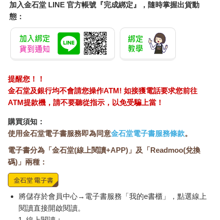
加入金石堂 LINE 官方帳號『完成綁定』，隨時掌握出貨動
注意幻覺問題，強調大型語言模型有時候會捏造事實。例如
態：
ChatGPT在網頁上就有警語：「ChatGPT可能會產生有關人物、
地點或事實的不準確資訊。」
卡斯特法官：你們還有什麼要補充的嗎？
施瓦茨的律師：有。大眾需要更強烈的警語。
提醒您！！
金石堂及銀行均不會請您操作ATM! 如接獲電話要求您前往
ATM提款機，請不要聽從指示，以免受騙上當！
購買須知：
使用金石堂電子書服務即為同意
金石堂電子書服務條款
。
電子書分為「金石堂(線上閱讀+APP)」及「Readmoo(兌換
碼)」兩種：
將儲存於會員中心→電子書服務「我的e書櫃」，點選線上
閱讀直接開啟閱讀。
線上閱讀：