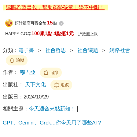
認購希望書包，幫助弱勢孩童上學不中斷！
15
預計最高可得金幣
點
?
100累1點 4點抵1元
HAPPY GO享
折抵無上限
分類：
電子書
＞
社會哲思
＞
社會議題
＞
網路社會
追蹤
作者：
穆吉亞
追蹤
出版社：
天下文化
追蹤
出版日：
2024/10/29
相關主題：
今天適合來點新知！
GPT、Gemini、Grok...你今天用了哪些AI？