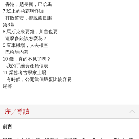
香港，趙長鵬，巴哈馬
7 班上的惡霸與怪咖
打敗幣安，擺脫趙長鵬
第3幕
8 馬斯克來要錢，川普也要
這麼多錢該怎麼花？
9 棄車機場，人去樓空
巴哈馬內幕
10 錢，真的不見了嗎？
我的手繪資產負債表
11 業餘考古學家上場
有時候，公開當個壞蛋比較容易
尾聲
序／導讀
前言