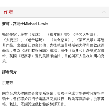
作者
麥可．路易士Michael Lewis
暢銷作家，著有《魔球》、《橡皮擦計畫》《快閃大對決》、
《大賣空》、《老千騙局》、《自食惡果》、《第五風暴》等經
典作品。出生於紐奧良的他，先後就讀普林斯頓大學與倫敦政經
學院，曾為《紐約時報雜誌》撰稿，擔任《新共和》雜誌資深編
輯、英國《觀察家》週刊美國版編輯，目前與家人住在加州柏克
萊。
譯者簡介
洪慧芳
國立台灣大學國際企業學系畢業，美國伊利諾大學香檳分校管理
碩士，曾任職於西門子電訊及花旗銀行，現為專職譯者，從事書
籍、雜誌、電腦與遊戲軟體的翻譯工作。