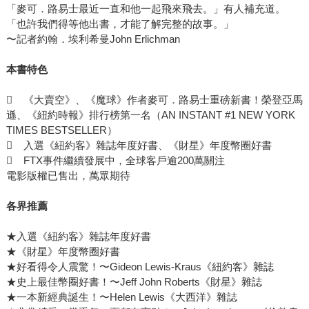
「麥可．路易士最近一直和他一起飛來飛去。」有人補充道。
「也許我們得等他出書，才能了解完整的故事。」
〜記者約翰．埃利希曼John Erlichman
本書特色
 《大賣空》、《魔球》作者麥可．路易士重磅新書！榮登亞馬
遜、《紐約時報》排行榜第一名（AN INSTANT #1 NEW YORK
TIMES BESTSELLER）
 入選《紐約客》雜誌年度好書、《財星》年度幣圈好書
 FTX事件繼續發展中，全球客戶逾200萬關注
電影版權已售出，萬眾期待
各界推薦
★入選《紐約客》雜誌年度好書
★《財星》年度幣圈好書
★好看得令人震驚！〜Gideon Lewis-Kraus《紐約客》雜誌
★史上最佳幣圈好書！〜Jeff John Roberts《財星》雜誌
★一本新經典誕生！〜Helen Lewis《大西洋》雜誌