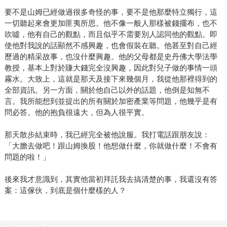
要不是山姆已經做過很多奇怪的事，要不是他那麼特立獨行，這
一切聽起來會更加匪夷所思。他不像一般人那樣被錢擺布，也不
吹噓，他有自己的觀點，而且似乎不需要別人認同他的觀點。即
使他對我說的話顯然不感興趣，也會假裝在聽。他甚至對自己經
歷過的精采故事，也沒什麼興趣。他的父母都是史丹佛大學法學
教授，基本上對於賺大錢完全沒興趣，因此對兒子做的事情一頭
霧水。大致上，這就是那天及接下來幾個月，我從他那裡得到的
全部資訊。另一方面，關於他自己以外的話題，他倒是知無不
言。我所能想到並提出的所有關於加密產業等問題，他幾乎是有
問必答。他的抱負很遠大，但為人很平實。
那天散步結束時，我已經完全被他說服。我打電話跟朋友說：
「大膽去做吧！跟山姆換股！他想做什麼，你就做什麼！不會有
問題的啦！」
後來我才意識到，其實他當初拜託我去搞清楚的事，我還沒有答
案：這傢伙，到底是個什麼樣的人？