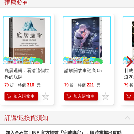
推薦必看
底層邏輯：看清這個世
請解開故事謎底 05
廿載
界的底牌
道2
316
221
79
折
特價
元
79
折
特價
元
79
折
加入購物車
加入購物車
訂購/退換貨須知
加入金石堂 LINE 官方帳號『完成綁定』，隨時掌握出貨動