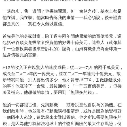
一邊散步，我一邊問了他幾個問題。但一會兒之後，基本上都是
他在講、我在聽。他當時告訴我的事情——我必須說，後來證實
都是真的——實在令人難以置信。
首先是他的身家財富，除了過去兩年間他累積的數百億美元，還
包括矽谷頂尖創投業者投資他的好幾十億美元，這些人（就像其
中一位創投業者後來告訴我的）認為，山姆有機會成為全球第一
位身價破兆的富豪。
FTX的收入正在以驚人的速度成長：從二○一九年的兩千萬美元，
成長至二○二○年的一億美元，並在二○二一年達到十億美元。散
步時我問他，別人要出價多少，他才肯賣掉FTX，去做賺錢以外
的事？他沉吟了一會兒，最後回答：「一千五百億美元。」但接
著又補充，他想做的事情，要用到「無限多的錢」。
他的一切都很古怪。先講動機——或者說是他自以為的動機。在
我們散步時，他並沒有把動機講得很清楚，或許是因為他覺得對
一個陌生人來說，這聽起來太難以置信。他之所以需要無限多的
錢，是因為他打算解決地球上的生物所面臨的最大生存風險，例