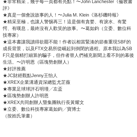
★非常精采，幾乎每一頁都有亮點！〜John Lanchester《倫敦書
評》
★真是一個會說故事的人！〜Julia M. Klein《洛杉磯時報》
★精采至極，也讓人警惕再三！這是個有貪婪、有淚水、有驚
愕、有嘆息，最終沒有人歡笑的故事。〜葛如鈞（立委、數位科
技專家）
★這本書讓我讀得欲罷不能！作者以相當緊湊的節奏重現SBF的
成長背景，以及FTX交易所從崛起到倒閉的過程。原本我以為SB
F只是個精打細算的騙子，但作者替人們補充新聞上看不到的幕後
生活。〜許明恩（區塊勢創辦人）
★好評推薦
★JC財經觀點Jenny王怡人
★XREX企業溝通資深總監尤芷薇
★專業足球球評石明瑾╱左盃
★區塊勢創辦人許明恩
★XREX共同創辦人暨集團執行長黃耀文
★立委、數位科技專家葛如鈞╱寶博士
（按姓氏筆畫）