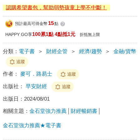
認購希望書包，幫助弱勢孩童上學不中斷！
15
預計最高可得金幣
點
?
100累1點 4點抵1元
HAPPY GO享
折抵無上限
分類：
電子書
＞
財經企管
＞
經濟/趨勢
＞
金融/貨幣
追蹤
作者：
麥可．路易士
追蹤
出版社：
早安財經
追蹤
出版日：
2024/08/01
相關主題：
金石堂強力推薦
財經暢銷書
金石堂強力推薦★電子書