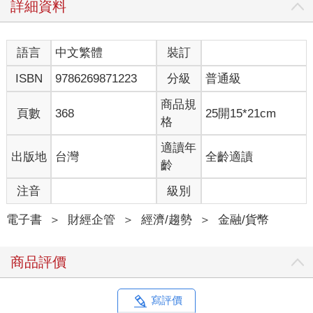
詳細資料
語言
中文繁體
裝訂
ISBN
9786269871223
分級
普通級
商品規
頁數
368
25開15*21cm
格
適讀年
出版地
台灣
全齡適讀
齡
注音
級別
電子書
＞
財經企管
＞
經濟/趨勢
＞
金融/貨幣
商品評價
寫評價