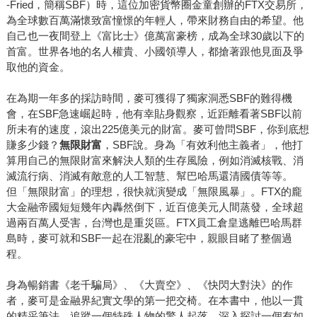
-Fried，簡稱SBF）時，這位加密貨幣圈金童創辦的FTX交易所，
為全球數百萬滿懷致富憧憬的年輕人，帶來財務自由的希望。他
自己也一夜間登上《富比士》億萬富豪榜，成為全球30歲以下的
首富。世界各地的名人權貴、小國領導人，都搶著跟他見面及爭
取他的資金。
在為期一年多的採訪時間，麥可獲得了獨家洞悉SBF的難得機
會，在SBF急速崛起時，他有幸貼身觀察，近距離看著SBF以前
所未有的速度，滾出225億美元的財富。麥可曾問SBF，你到底想
賺多少錢？
無限財富
，SBF說。身為「有效利他主義者」，他打
算用自己的無限財富來解決人類的生存風險，例如消滅核戰、消
滅流行病、消滅有敵意的人工智慧、幫巴哈馬還清國債等等。
但「無限財富」的理想，很快就演變成「無限風暴」。FTX的龐
大金融帝國短短幾年內轟然倒下，近百億美元人間蒸發，全球超
過兩百萬人受害，台灣也是重災區。FTX員工倉皇逃離巴哈馬群
島時，麥可就和SBF一起在混亂的豪宅中，親眼目睹了整個過
程。
身為暢銷書《老千騙局》、《大賣空》、《快閃大對決》的作
者，麥可是金融界紀實文學的第一把交椅。在本書中，他以一貫
的精采筆法，追蹤一個特殊人物的驚人起落，深入探討一個有如