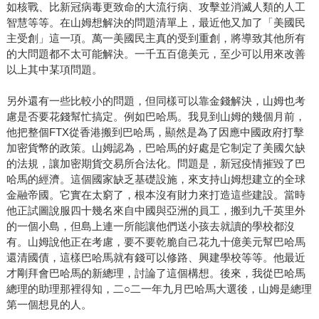
如核戰、比新冠病毒更致命的大流行病、攻擊並消滅人類的人工
智慧等等。在山姆想解決的問題清單上，最近他又加了「美國民
主受創」這一項。萬一美國民主真的受到重創，將導致其他所有
的大問題都不太可能解決。一千五百億美元，至少可以用來改善
以上其中某項問題。
另外還有一些比較小的問題，但同樣可以靠金錢解決，山姆也考
慮是否要花錢幫忙搞定。例如巴哈馬。我見到山姆的幾個月前，
他把整個FTX從香港搬到巴哈馬，顯然是為了因應中國政府打擊
加密貨幣的政策。山姆認為，巴哈馬的好處是它制定了美國欠缺
的法規，讓加密期貨交易所合法化。問題是，新冠疫情摧毀了巴
哈馬的經濟。這個國家缺乏基礎設施，來支持山姆想建立的全球
金融帝國。它實在太窮了，根本沒有財力來打造這些建設。當時
他正試圖說服四十幾名來自中國與亞洲的員工，搬到九千英里外
的一個小島，但島上連一所能讓他們送小孩去就讀的學校都沒
有。山姆說他正在考慮，要不要乾脆自己花九十億美元幫巴哈馬
還清國債，這樣巴哈馬就有錢可以修路、興建學校等等。他最近
才剛拜會巴哈馬的新總理，討論了這個構想。後來，我從巴哈馬
總理的助理那裡得知，二○二一年九月巴哈馬大選後，山姆是總理
第一個想見的人。