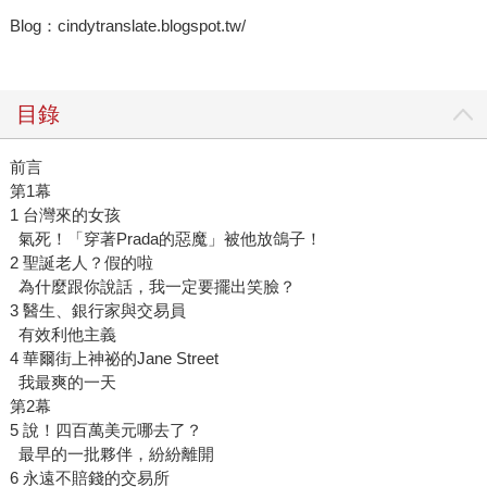
Blog：cindytranslate.blogspot.tw/
目錄
前言
第1幕
1 台灣來的女孩
氣死！「穿著Prada的惡魔」被他放鴿子！
2 聖誕老人？假的啦
為什麼跟你說話，我一定要擺出笑臉？
3 醫生、銀行家與交易員
有效利他主義
4 華爾街上神祕的Jane Street
我最爽的一天
第2幕
5 說！四百萬美元哪去了？
最早的一批夥伴，紛紛離開
6 永遠不賠錢的交易所