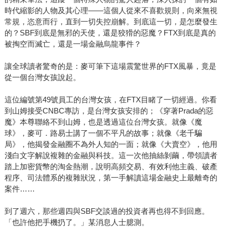
時代縮影的人物及其心理——這個人從來不喜歡規則，向來無視
常規，恣意而行，直到一切失控崩解。到底這一切，是怎麼發生
的？SBF到底是無邪的天使，還是狡猾的惡魔？FTX到底是真的
被掏空而滅亡，還是一場金融烏龍事件？
讓全球讀者驚奇的是：麥可筆下這場震驚世界的FTX風暴，竟是
從一個台灣女孩說起。
這位編號第49號員工的台灣女孩，在FTX目睹了一切經過。你看
到山姆接受CNBC專訪，是台灣女孩安排的；《穿著Prada的惡
魔》本尊聯絡不到山姆，也是透過這位台灣女孩。就像《魔
球》，麥可．路易士講了一個不平凡的故事；就像《老千騙
局》，他揭發金融圈不為外人知的一面；就像《大賣空》，他用
淺白文字解說複雜的金融與科技。這一次他抽絲剝繭，帶領讀者
踏上加密貨幣的淘金熱潮，說明高頻交易、有效利他主義、破產
程序、司法體系的複雜狀況，第一手解讀這場金融史上最離奇的
案件……
到了週六，那些週四與SBF交談過的投資者再也得不到回應。
「也許他把手機扔了。」某消息人士臆測。