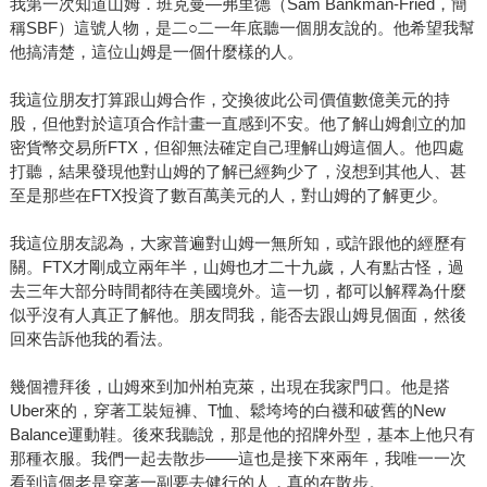
我第一次知道山姆．班克曼—弗里德（Sam Bankman-Fried，簡
稱SBF）這號人物，是二○二一年底聽一個朋友說的。他希望我幫
他搞清楚，這位山姆是一個什麼樣的人。
我這位朋友打算跟山姆合作，交換彼此公司價值數億美元的持
股，但他對於這項合作計畫一直感到不安。他了解山姆創立的加
密貨幣交易所FTX，但卻無法確定自己理解山姆這個人。他四處
打聽，結果發現他對山姆的了解已經夠少了，沒想到其他人、甚
至是那些在FTX投資了數百萬美元的人，對山姆的了解更少。
我這位朋友認為，大家普遍對山姆一無所知，或許跟他的經歷有
關。FTX才剛成立兩年半，山姆也才二十九歲，人有點古怪，過
去三年大部分時間都待在美國境外。這一切，都可以解釋為什麼
似乎沒有人真正了解他。朋友問我，能否去跟山姆見個面，然後
回來告訴他我的看法。
幾個禮拜後，山姆來到加州柏克萊，出現在我家門口。他是搭
Uber來的，穿著工裝短褲、T恤、鬆垮垮的白襪和破舊的New
Balance運動鞋。後來我聽說，那是他的招牌外型，基本上他只有
那種衣服。我們一起去散步——這也是接下來兩年，我唯一一次
看到這個老是穿著一副要去健行的人，真的在散步。