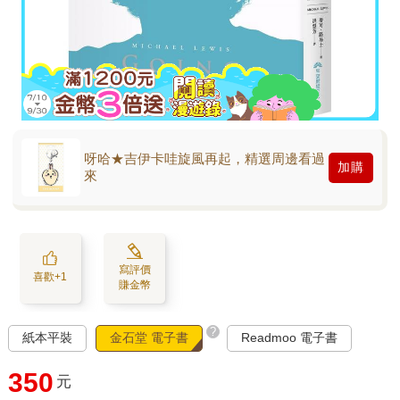
呀哈★吉伊卡哇旋風再起，精選周邊看過
加購
來
寫評價
喜歡+1
賺金幣
?
紙本平裝
金石堂 電子書
Readmoo 電子書
350
元