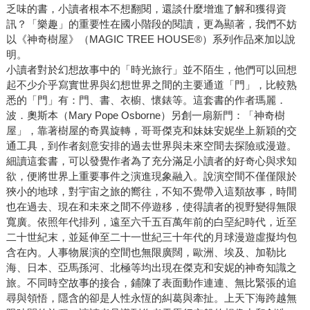
乏味的書，小讀者根本不想翻閱，還談什麼增進了解和獲得資
訊？「樂趣」的重要性在國小階段的閱讀，更為顯著，我們不妨
以《神奇樹屋》（MAGIC TREE HOUSE®）系列作品來加以說
明。
小讀者對於幻想故事中的「時光旅行」並不陌生，他們可以回想
起不少介乎寫實世界與幻想世界之間的主要通道「門」，比較熟
悉的「門」有：門、書、衣櫥、懷錶等。這套書的作者瑪麗．
波．奧斯本（Mary Pope Osborne）另創一扇新門：「神奇樹
屋」，靠著樹屋的奇異旋轉，哥哥傑克和妹妹安妮坐上新穎的交
通工具，到作者刻意安排的過去世界與未來空間去探險或漫遊。
細讀這套書，可以發覺作者為了充分滿足小讀者的好奇心與求知
欲，便將世界上重要事件之演進現象融入。說演空間不僅僅限於
狹小的地球，對宇宙之旅的嚮往，不知不覺帶入這類故事，時間
也在過去、現在和未來之間不停遊移，使得讀者的視野變得無限
寬廣。依照年代排列，遠至六千五百萬年前的白堊紀時代，近至
二十世紀末，並延伸至二十一世紀三十年代的月球漫遊虛擬均包
含在內。人事物展演的空間也無限廣闊，歐洲、埃及、加勒比
海、日本、亞馬孫河、北極等均出現在傑克和安妮的神奇知識之
旅。不同時空故事的接合，鋪陳了表面動作連連、無比緊張的追
尋與領悟，隱含的卻是人性永恆的糾葛與牽扯。上天下海跨越無