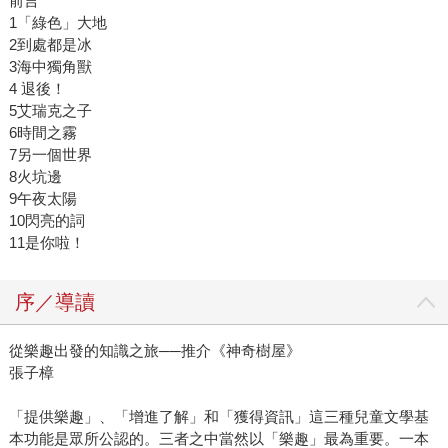
前言
1「綠色」大地
2到處都是冰
3海中獨角獸
4 退後！
5艾瑞克之子
6時間之霧
7另一個世界
8火坑邊
9午夜太陽
10閃亮的詞
11是你啦！
序／導讀
從樂趣出發的知識之旅──推介《神奇樹屋》
張子樟
「提供樂趣」、「增進了解」和「獲得資訊」這三種兒童文學基
本功能是眾所公認的。三者之中當然以「樂趣」最為重要。一本