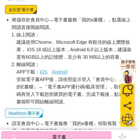
「我可以幫你們救牠。」他說。
「謝謝你！」安妮說。
將儲存於會員中心→電子書服務「我的e書櫃」，點選線上
「喏，這個還你。」傑克說，一邊把男孩的長矛交還給他。
「我們要怎麼救牠？」安妮問。
閱讀直接開啟閱讀。
「我們一起過去牠那裡。」男孩說：「跟我來。」
線上閱讀：
建議使用Chrome、Microsoft Edge 有較佳的線上瀏覽效
果， iOS 16 或以上版本，Android 6.0 以上版本，建議裝
置有6GB以上的記憶體，至少有 30 MB以上的容量。
離線閱讀：
APP下載：
iOS
Android
安裝電子書APP後，請依照提示登入「會員中心」→「我
的E書櫃」→「電子書APP通行碼/載具管理」，取得通行
碼再登入下載您所購買的電子書。完成下載後，點選任一
書籍即可開始離線閱讀。
請至會員中心→電子書服務「我的e書櫃」領取複製『兌換
碼』至電子書服務商Readmoo進行兌換。
電子書