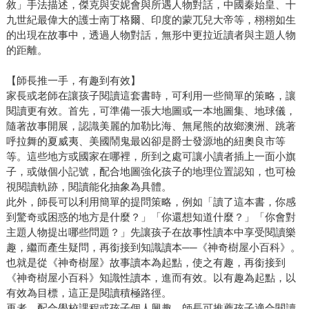
敘」手法描述，傑克與安妮會與所遇人物對話，中國秦始皇、十
九世紀最偉大的護士南丁格爾、印度的蒙兀兒大帝等，栩栩如生
的出現在故事中，透過人物對話，無形中更拉近讀者與主題人物
的距離。
【師長推一手，有趣到有效】
家長或老師在讓孩子閱讀這套書時，可利用一些簡單的策略，讓
閱讀更有效。首先，可準備一張大地圖或一本地圖集、地球儀，
隨著故事開展，認識美麗的加勒比海、無尾熊的故鄉澳洲、跳著
呼拉舞的夏威夷、美國鬧鬼最凶卻是爵士發源地的紐奧良市等
等。這些地方或國家在哪裡，所到之處可讓小讀者插上一面小旗
子，或做個小記號，配合地圖強化孩子的地理位置認知，也可檢
視閱讀軌跡，閱讀能化抽象為具體。
此外，師長可以利用簡單的提問策略，例如「讀了這本書，你感
到驚奇或困惑的地方是什麼？」「你還想知道什麼？」「你會對
主題人物提出哪些問題？」先讓孩子在故事性讀本中享受閱讀樂
趣，繼而產生疑問，再銜接到知識讀本──《神奇樹屋小百科》。
也就是從《神奇樹屋》故事讀本為起點，使之有趣，再銜接到
《神奇樹屋小百科》知識性讀本，進而有效。以有趣為起點，以
有效為目標，這正是閱讀積極路徑。
再者，配合學校課程或孩子個人興趣，師長可推薦孩子適合閱讀