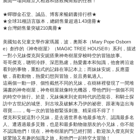
展開一場與維京人相遇和拯救獨角鯨的任務！
★蟬聯金石堂、誠品、博客來暢銷書排行榜★
★全球31種語言版本，總銷售量超過1.43億冊★
★台灣銷售量突破210萬冊★
美國知名兒童文學作家瑪麗．波．奧斯本（Mary Pope Osborn
e）創作的《神奇樹屋》（MAGIC TREE HOUSE®）系列，描述
一對小兄妹傑克與安妮搭乘神奇樹屋穿梭時空的冒險故事。
哥哥傑克，聰明冷靜、深思熟慮，熱愛書本和知識，他會將沿途
看到的事物，重點式的記錄在筆記本上；而妹妹安妮，反應靈
敏，喜歡動物，熱愛幻想與冒險，並且勇氣過人。
這兩個一動一靜、個性截然不同的兄妹，在樹林裡發現了一間堆
滿書的神奇樹屋，神奇樹屋就像時光機器，帶他們到一個個不同
的時空中旅行。於是，兄妹倆來到史前時代的恐龍谷、和騎士探
訪中古世紀的城堡、到古埃及破解木乃伊的祕密、跟著海盜出海
尋寶……，每一次的冒險都緊張刺激、精采得不得了！
傑克和安妮這對小兄妹，是去過世界各地最多地方、認識最多名
人、遭遇過最多災難，也是和最多動物做朋友的小兄妹，你不能
不認識他們！現在，神奇樹屋的門已經打開，歡迎加入傑克與安
妮驚險又有趣的知識之旅，和他們一起時空大冒險！