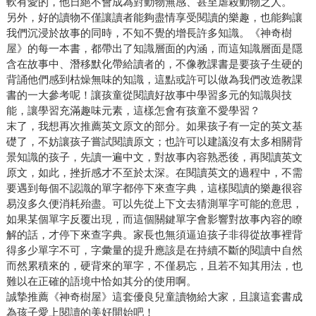
軟有愛的，他日絕不會成為對動物無感、甚至虐殺動物之人。
另外，好的讀物不僅讓讀者能夠盡情享受閱讀的樂趣，也能夠讓
我們沉浸於故事的同時，不知不覺的增長許多知識。《神奇樹
屋》的每一本書，都帶出了知識層面的內涵，而這知識層面是隱
含在故事中、潛移默化帶給讀者的，不像教課書是要孩子生硬的
背誦他們感到枯燥無味的知識，這點或許可以做為我們改造教課
書的一大參考呢！讓孩童從閱讀好故事中學習多元的知識與技
能，讓學習充滿趣味元素，這樣怎會有孩童不愛學習？
末了，我想再次推薦英文原文的部分。如果孩子有一定的英文基
礎了，不妨讓孩子嘗試閱讀原文；也許可以建議沒有太多相關背
景知識的孩子，先讀一遍中文，對故事內容熟悉後，再閱讀英文
原文，如此，挫折感才不至於太深。在閱讀英文的過程中，不需
要遇到每個不認識的單字都停下來查字典，這樣閱讀的樂趣很容
易沒多久便消耗殆盡。可以先從上下文去猜測單字可能的意思，
如果某個單字反覆出現，而這個關鍵單字會影響對故事內容的瞭
解的話，才停下來查字典。家長也無須逼迫孩子非得從故事裡背
得多少單字不可，字彙量的提升應該是在持續不斷的閱讀中自然
而然累積來的，硬背來的單字，不僅易忘，且若不知其用法，也
難以在正確的語境中恰如其分的使用啊。
誠摯推薦《神奇樹屋》這套優良兒童讀物給大家，且讓這套書成
為孩子愛上閱讀的美好開始吧！