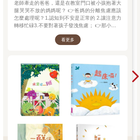
息。」安妮說。
老師牽走的爸爸，還是在教室門口被小孩抱著大
傑克看著獨角鯨在海中忽沉忽浮，試著計算牠們的數量：「一、
腿哭哭不放的媽媽呢？ 👉爸媽的分離焦慮應該
二、三、四……」
怎麼處理呢？1.認知到不安是正常的 2.讓注意力
數到一半，頭上的海鳥開始尖叫，獨角鯨也發出嗖嗖巨響。牠們
轉移忙碌3.不要對著孩子發洩焦慮； 👉那小朋友
在海裡激烈的游來游去。
該如何適應過渡期呢？1.可給予適當的安撫玩具
「怎麼了嗎？」安妮說。
看更多
也許是熟悉的玩偶增加安全感 2.與孩子分開時請
「那個！」傑克說。
好好堅定道別不可哄騙,並保證會回到身邊3.準時
有片高高的背鰭穿過海灣，好像一面黑旗。
守約的接回孩子 好好的渡這個時期，爸爸媽媽和
「是鯊魚嗎？」安妮大叫。
孩子一起迎接成長的過程！真是太好了！ 🎉金石
「不是，那樣子比鯊魚鰭大多了！」傑克說。
堂開學季！爸媽好輕鬆教你一站購足！文具、書
一頭巨大的鯨突然從海浪中一躍而出，露出黑色背部和白色腹
包、書套參展品全面5折起！👉文具滿777送80
部。牠幾乎有一輛校車那麼大！那頭巨鯨「砰」的一聲落回海
中。
元電子禮券 👉全站商品滿1200回饋4%金幣
「是虎鯨——殺人鯨！」安妮大喊。
「而且不只一頭！」傑克說。
出現在海灣裡的巨大黑色背鰭，至少還有四片。那些殺人鯨正直
直游向獨角鯨群。
4 退後！