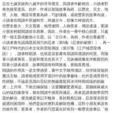
定在七歲安妮和八歲半的哥哥傑克，與讀者年齡相仿，小讀者對
角色接受度高。此外，作者以冒險故事為經，以歷史、天文、地
理、人物、傳說等要素為緯，巧妙揉織，成就豐富的故事內涵，
小讀者在閱讀中穿越時空，跨越古今，想像力神遊四方。
但歷史龐大，天文寬廣，地理遼闊，人物眾多，傳說遙遠，要讓
小朋友輕鬆閱讀並非易事。因此，作者在一冊中精心篩選，只處
理一個主題或數個小主題。以「古日本」為例，作者分冊處理，
小讀者會先認識隱居洞穴的忍者（第5集《忍者的祕密》），再一
探江戶時代的日本文化與雲龍傳說（第37集《江戶城雲龍傳
說》），讀者輕鬆讀，也就是這套書有易讀與適讀的特質。而隨
著小讀者漸長，安妮和傑克也長大了，兄妹倆就像友伴般親切的
陪著小讀者成長，故事閱讀有時間推進，更顯真實感。
閱讀的作用其一是文學感受，書中文字雖用淺語，但伴隨冒險與
魔法主軸，讀者能感受用字遣詞中的故事趣味；此外是感受替代
性經驗，不論是見識白堊紀的無齒翼龍與冰河時期凶猛的劍齒
虎；上月球、下南北極探險；古愛爾蘭驚遇海盜、震撼維蘇威火
山的猛烈爆發等，都在閱讀中感受與滿足。再者是讀者能學習問
題的解決，傑克總是筆記不離身，善於觀察記錄，且當傑克與安
妮遇到困境時，他們是如何應對及解除危機，這對小朋友來說有
仿效作用。更甚者，作者的巧思還在於有別一般歷史故事以「他