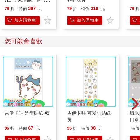
那頭獨角鯨獨自待在淺水池裡。
貓漫畫學歷史】
387
316
79
折
特價
元
79
折
特價
元
79
折
「牠們離開了！」傑克對著牠呼喊：「你現在可以走了！快走
吧！」
加入購物車
加入購物車
「快！趁牠們還沒回來前快走！」安妮大聲說。
「去找你的朋友！」傑克大喊。
他們講話的當下，更多冰塊崩落。原本可以通向深水區的水道，
您可能會喜歡
現在被一塊崩落的冰完全堵住了。
獨角鯨在淺水池裡團團轉。四周全是冰，牠困住了。
「喔，不。牠出不去！」安妮說。
「退後！」有人在他們身後大吼：「走開！」
傑克和安妮轉過身。
有個男孩站在他們上方的岩石堆上，一頭及肩的紅髮，年紀看起
來和安妮差不多，但手上握著一支巨大的長矛。
「哇！嗨！」傑克說：「你是誰？」
男孩皺起眉頭。他穿著寬鬆的紅色短袍、皮褲和皮靴，腰間繫著
繩子。他的長矛是木頭做的，有著鋒利的金屬矛頭。
吉伊卡哇 造型貼紙-藍
吉伊卡哇 可愛小貼紙-
蝦米
也許他的爸媽在研究站工作，傑克心想，也許他只是喜歡角色扮
黃
口罩
演，喜歡玩古老的武器。
67
38
「走開！牠是我的！」男孩說。
96
折
特價
元
95
折
特價
元
特價
「你的？什麼意思？」傑克說。
加入購物車
加入購物車