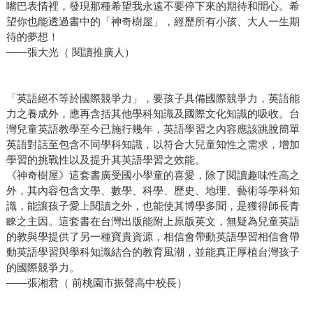
嘴巴表情裡，發現那種希望我永遠不要停下來的期待和開心。希
望你也能透過書中的「神奇樹屋」，經歷所有小孩、大人一生期
待的夢想！
——張大光（ 閱讀推廣人）
「英語絕不等於國際競爭力」，要孩子具備國際競爭力，英語能
力之養成外，應再含括其他學科知識及國際文化知識的吸收。台
灣兒童英語教學至今已施行幾年，英語學習之內容應該跳脫簡單
英語對話至包含不同學科知識，以符合大兒童知性之需求，增加
學習的挑戰性以及提升其英語學習之效能。
《神奇樹屋》這套書廣受國小學童的喜愛，除了閱讀趣味性高之
外，其內容包含文學、數學、科學、歷史、地理、藝術等學科知
識，能讓孩子愛上閱讀之外，也能使其博學多聞，是獲得師長青
睞之主因。這套書在台灣出版能附上原版英文，無疑為兒童英語
的教與學提供了另一種寶貴資源，相信會帶動英語學習相信會帶
動英語學習與學科知識結合的教育風潮，並能真正厚植台灣孩子
的國際競爭力。
——張湘君（ 前桃園市振聲高中校長）