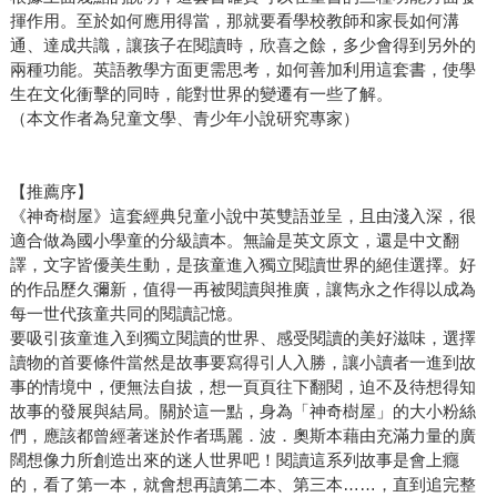
揮作用。至於如何應用得當，那就要看學校教師和家長如何溝
通、達成共識，讓孩子在閱讀時，欣喜之餘，多少會得到另外的
兩種功能。英語教學方面更需思考，如何善加利用這套書，使學
生在文化衝擊的同時，能對世界的變遷有一些了解。
（本文作者為兒童文學、青少年小說研究專家）
【推薦序】
《神奇樹屋》這套經典兒童小說中英雙語並呈，且由淺入深，很
適合做為國小學童的分級讀本。無論是英文原文，還是中文翻
譯，文字皆優美生動，是孩童進入獨立閱讀世界的絕佳選擇。好
的作品歷久彌新，值得一再被閱讀與推廣，讓雋永之作得以成為
每一世代孩童共同的閱讀記憶。
要吸引孩童進入到獨立閱讀的世界、感受閱讀的美好滋味，選擇
讀物的首要條件當然是故事要寫得引人入勝，讓小讀者一進到故
事的情境中，便無法自拔，想一頁頁往下翻閱，迫不及待想得知
故事的發展與結局。關於這一點，身為「神奇樹屋」的大小粉絲
們，應該都曾經著迷於作者瑪麗．波．奧斯本藉由充滿力量的廣
闊想像力所創造出來的迷人世界吧！閱讀這系列故事是會上癮
的，看了第一本，就會想再讀第二本、第三本……，直到追完整