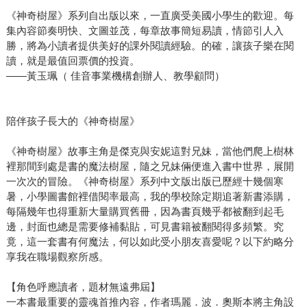
《神奇樹屋》系列自出版以來，一直廣受美國小學生的歡迎。每
集內容節奏明快、文圖並茂，每章故事簡短易讀，情節引人入
勝，將為小讀者提供美好的課外閱讀經驗。的確，讓孩子樂在閱
讀，就是最值回票價的投資。
——黃玉珮（ 佳音事業機構創辦人、教學顧問）
陪伴孩子長大的《神奇樹屋》
《神奇樹屋》故事主角是傑克與安妮這對兄妹，當他們爬上樹林
裡那間到處是書的魔法樹屋，隨之兄妹倆便進入書中世界，展開
一次次的冒險。《神奇樹屋》系列中文版出版已歷經十幾個寒
暑，小學圖書館裡借閱率最高，我的學校除定期追著新書添購，
每隔幾年也得重新大量購買舊冊，因為書頁幾乎都被翻到起毛
邊，封面也總是需要修補黏貼，可見書籍被翻閱得多頻繁。究
竟，這一套書有何魔法，何以如此受小朋友喜愛呢？以下約略分
享我在職場觀察所感。
【角色呼應讀者，題材無遠弗屆】
一本書最重要的靈魂首推內容，作者瑪麗．波．奧斯本將主角設