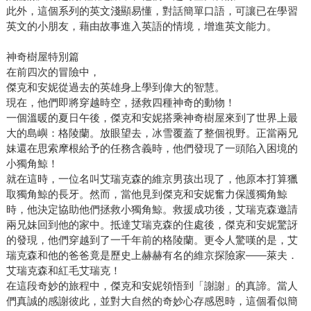
此外，這個系列的英文淺顯易懂，對話簡單口語，可讓已在學習
英文的小朋友，藉由故事進入英語的情境，增進英文能力。
神奇樹屋特別篇
在前四次的冒險中，
傑克和安妮從過去的英雄身上學到偉大的智慧。
現在，他們即將穿越時空，拯救四種神奇的動物！
一個溫暖的夏日午後，傑克和安妮搭乘神奇樹屋來到了世界上最
大的島嶼：格陵蘭。放眼望去，冰雪覆蓋了整個視野。正當兩兄
妹還在思索摩根給予的任務含義時，他們發現了一頭陷入困境的
小獨角鯨！
就在這時，一位名叫艾瑞克森的維京男孩出現了，他原本打算獵
取獨角鯨的長牙。然而，當他見到傑克和安妮奮力保護獨角鯨
時，他決定協助他們拯救小獨角鯨。救援成功後，艾瑞克森邀請
兩兄妹回到他的家中。抵達艾瑞克森的住處後，傑克和安妮驚訝
的發現，他們穿越到了一千年前的格陵蘭。更令人驚嘆的是，艾
瑞克森和他的爸爸竟是歷史上赫赫有名的維京探險家——萊夫．
艾瑞克森和紅毛艾瑞克！
在這段奇妙的旅程中，傑克和安妮領悟到「謝謝」的真諦。當人
們真誠的感謝彼此，並對大自然的奇妙心存感恩時，這個看似簡