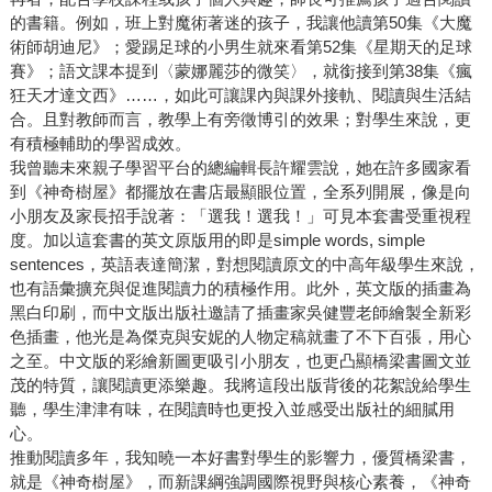
的書籍。例如，班上對魔術著迷的孩子，我讓他讀第50集《大魔
術師胡迪尼》；愛踢足球的小男生就來看第52集《星期天的足球
賽》；語文課本提到〈蒙娜麗莎的微笑〉，就銜接到第38集《瘋
狂天才達文西》……，如此可讓課內與課外接軌、閱讀與生活結
合。且對教師而言，教學上有旁徵博引的效果；對學生來說，更
有積極輔助的學習成效。
我曾聽未來親子學習平台的總編輯長許耀雲說，她在許多國家看
到《神奇樹屋》都擺放在書店最顯眼位置，全系列開展，像是向
小朋友及家長招手說著：「選我！選我！」可見本套書受重視程
度。加以這套書的英文原版用的即是simple words, simple
sentences，英語表達簡潔，對想閱讀原文的中高年級學生來說，
也有語彙擴充與促進閱讀力的積極作用。此外，英文版的插畫為
黑白印刷，而中文版出版社邀請了插畫家吳健豐老師繪製全新彩
色插畫，他光是為傑克與安妮的人物定稿就畫了不下百張，用心
之至。中文版的彩繪新圖更吸引小朋友，也更凸顯橋梁書圖文並
茂的特質，讓閱讀更添樂趣。我將這段出版背後的花絮說給學生
聽，學生津津有味，在閱讀時也更投入並感受出版社的細膩用
心。
推動閱讀多年，我知曉一本好書對學生的影響力，優質橋梁書，
就是《神奇樹屋》，而新課綱強調國際視野與核心素養，《神奇