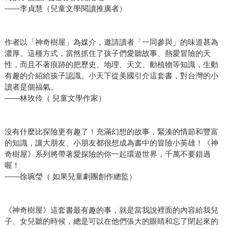
——李貞慧（兒童文學閱讀推廣者）
作者以「神奇樹屋」為媒介，邀請讀者「一同參與」的味道甚為
濃厚。這種方式，當然抓住了孩子們愛聽故事、熱愛冒險的天
性，而且不著痕跡的把歷史、地理、天文、動植物等知識，生動
有趣的介紹給孩子認識。小天下從美國引介這套書，對台灣的小
讀者是個福氣。
——林玫伶（ 兒童文學作家）
沒有什麼比探險更有趣了！充滿幻想的故事，緊湊的情節和豐富
的知識，讓大朋友、小朋友都很想成為書中的冒險小英雄！《神
奇樹屋》系列將帶著愛探險的你一起環遊世界，千萬不要錯過
喔！
——徐琬瑩（ 如果兒童劇團創作總監）
《神奇樹屋》這套書最有趣的事，就是當我說裡面的內容給我兒
子、女兒聽的時候，總是可以在他們張大的眼睛和忘了閉起來的