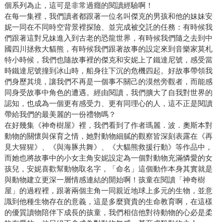
個系列為止，這可是非常過癮的閱讀經驗啊！
在每一集裡，我們讀者都跟著一位名叫傑克的男孩和他的妹妹安
妮一同在不同時空背景裡探險、並完成被交託的任務：有時候我
們跟著這對兄妹進入到古老的恐龍世界，有時候我們隨之去到中
國四川拯救大貓熊，有時候我們跟著故事的設定來到音樂家莫札
特小時候，我們也隨故事裡的傑克和安妮上了鐵達尼號，感受當
時鐵達尼號撞到冰山時，船身往下沉的危機四起。好故事帶領我
們身歷其境，讓我們不再是一個事不關己的漠然旁觀者，而能感
同身受故事中角色的遭遇。經由閱讀，我們擴大了自我對世界的
認知，也成為一個更有感受力、更有同理心的人，這不正是閱讀
帶給我們的最美麗的一份禮物嗎？
在好幾集《神奇樹屋》裡，我們看到了作者瑪麗．波．奧斯本對
動物的關懷與保育之情，她對動物細膩的觀察皆深刻表露在《再
見大猩猩》、《與海豚共舞》、《大貓熊救援行動》等作品中，
而她也將故事中的小女主角安妮設定為一個對動物充滿憐愛的女
孩兒，安妮喜歡幫動物取名字，「命名」這個動作本身其實就是
與動物建立更深一層情感連結的開始啊！孩童在閱讀「神奇樹
屋」的過程裡，跟著兩個主角一同親近地球上多元的生物，並意
識到他種生物存在的意義，這是多麼寶貴的生命教育啊，在這樣
的優質讀物陪伴下成長的孩童，我們相信他對待動物的心必是柔