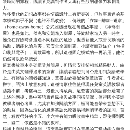
限時間的旅程，讓讀者見識到作者天馬行空般的想像力和創造
力。
許多當代的幻想故事都在情節設計上有所突破，但故事表達的基
本模式似乎不變（也許不易改變），傳統的「在家─離家─返家」
（home-away-home）公式照樣出現在每個故事裡，《神奇樹
屋》也是如此。傑克和安妮進入樹屋，等於離家進入另一時空，
難免在探險時會遭遇不同程度的危險，但憑藉他人或善良動物的
協助，總能化險為夷，安安全全回到家。小讀者面對媒介（包括
印刷與電子），喜歡重複，所以這種固定模式的一再沿用，他們
仍然可以欣然接受。
這套書故事本身架構雖然簡易，但情節安排卻相當精采動人。由
於是由英文翻譯過來的童書，讓讀者聯想到可否應用到英語教學
上。有經驗的讀者都知道，童書由於要配合孩童語言，作者常在
拼字、語法上故意犯錯，這種情形往往使得現任兒童英語教學者
躊躇不前，考慮再三，最後只得放棄。這套書的英語部分避開了
上述的困擾，書中英語表達風格與故事同樣簡潔，值得國小英語
教學者細心考量，尤其在加強閱讀方面，極可能會帶來意想不到
的助益，因為生活化的風趣英語比較容易得到初學者的認同。當
然，程度很好的小五、小六生有能力吸收書中精華，即使擺到國
一、國二，依然是不錯的教材。
根據上面幾點的說明，這套書確實可以在童書的三種功能方面發