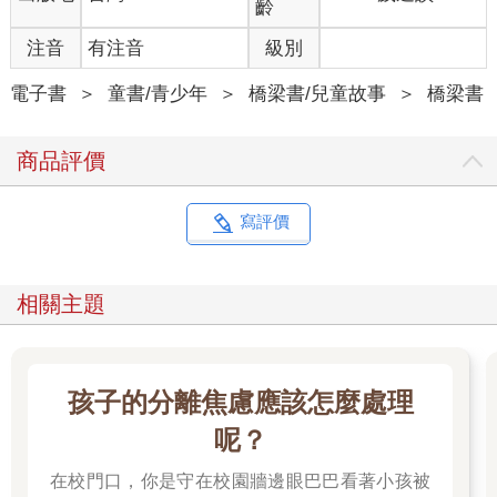
齡
「好奇怪。」傑克說：「大多數的動物在圈養環境中都活得比較
久，因為食物充足，也不怕遭遇掠食者獵捕。」
注音
有注音
級別
「我知道。」安妮說：「但如果把獨角鯨抓到水族館飼養，牠們
會活不久。牠們需要自由。」
電子書
＞
童書/青少年
＞
橋梁書/兒童故事
＞
橋梁書
她和傑克看著獨角鯨潛入更深的海中，巨大的心型尾部在海面一
閃而過，然後從眼前消失。傑克繼續讀下去：
商品評價
和大多數鯨類一樣，獨角鯨利用各種叫聲在水下溝通，例如喀喀
聲、口哨聲，還有尖叫聲。
寫評價
「科學家把錄音機放在海中，」安妮說：「錄到這些奇怪的聲
音，但他們聽不懂獨角鯨在說什麼，也不知道牠們的聲音為什麼
相關主題
可以傳那麼遠。」
「你看，牠們回來了。」傑克說。
那些獨角鯨浮出海面，有幾隻頭朝下的游著，有一些正推擠著同
伴，還有一些揮著長牙，互相輕敲著。
孩子的分離焦慮應該怎麼處理
「牠們為什麼要敲長牙呢？」傑克說。
「牠們是在聊天。」安妮說。
呢？
傑克大笑。
在校門口，你是守在校園牆邊眼巴巴看著小孩被
「其實科學家認為牠們可能利用長牙吸引配偶，或是交換訊