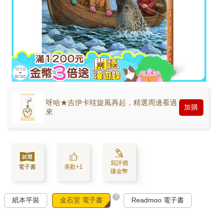
呀哈★吉伊卡哇旋風再起，精選周邊看過
加購
來
寫評價
電子書
喜歡+1
賺金幣
?
紙本平裝
金石堂 電子書
Readmoo 電子書