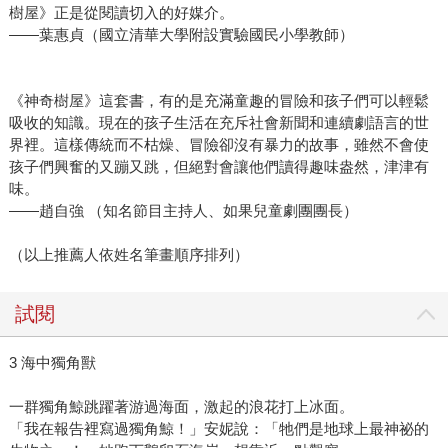
樹屋》正是從閱讀切入的好媒介。
——葉惠貞（國立清華大學附設實驗國民小學教師）
《神奇樹屋》這套書，有的是充滿童趣的冒險和孩子們可以輕鬆
吸收的知識。現在的孩子生活在充斥社會新聞和連續劇語言的世
界裡。這樣傳統而不枯燥、冒險卻沒有暴力的故事，雖然不會使
孩子們興奮的又蹦又跳，但絕對會讓他們讀得趣味盎然，津津有
味。
——趙自強 （知名節目主持人、如果兒童劇團團長）
（以上推薦人依姓名筆畫順序排列）
試閱
3 海中獨角獸
一群獨角鯨跳躍著游過海面，激起的浪花打上冰面。
「我在報告裡寫過獨角鯨！」安妮說：「牠們是地球上最神祕的