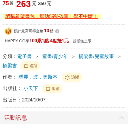
263
75
折
元
350
元
認購希望書包，幫助弱勢孩童上學不中斷！
10
預計最高可得金幣
點
?
100累1點 4點抵1元
HAPPY GO享
折抵無上限
分類：
電子書
＞
童書/青少年
＞
橋梁書/兒童故事
＞
橋梁書
追蹤
作者：
瑪麗．波．奧斯本
追蹤
出版社：
小天下
追蹤
出版日：
2024/10/07
活動訊息