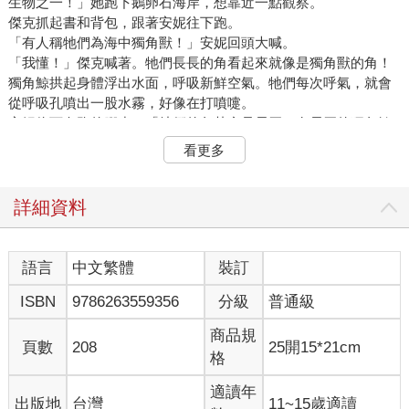
生物之一！」她跑下鵝卵石海岸，想靠近一點觀察。
傑克抓起書和背包，跟著安妮往下跑。
「有人稱牠們為海中獨角獸！」安妮回頭大喊。
「我懂！」傑克喊著。牠們長長的角看起來就像是獨角獸的角！
獨角鯨拱起身體浮出水面，呼吸新鮮空氣。牠們每次呼氣，就會
從呼吸孔噴出一股水霧，好像在打噴嚏。
安妮停下奔跑的腳步。「牠們的角其實是長牙。有長牙的獨角鯨
幾乎都是公的。」她氣喘吁吁的說：「而且長牙是超級長的牙
看更多
齒，可能長到三公尺那麼長！」
「三公尺長的牙，真的假的？」傑克說：「這根牙能做什麼？」
他聽過獨角鯨，但對牠們的了解並不多。
詳細資料
「沒有人明確知道。」安妮說：「科學家也難得見到獨角鯨。但
我們才剛來到這裡，就看到牠們！我真是不敢相信！」
「我們好幸運。」傑克說。
語言
中文繁體
裝訂
他翻開書，找到有關獨角鯨的章節，大聲讀著：
ISBN
9786263559356
分級
普通級
獨角鯨很神祕，大多生活在黑暗的海裡。
商品規
牠們能潛入其他哺乳類動物幾乎無法抵達的深度，而且能在水下
頁數
208
25開15*21cm
格
停留二十五分鐘！
獨角鯨無法在圈養環境中生存。
適讀年
出版地
台灣
11~15歲適讀