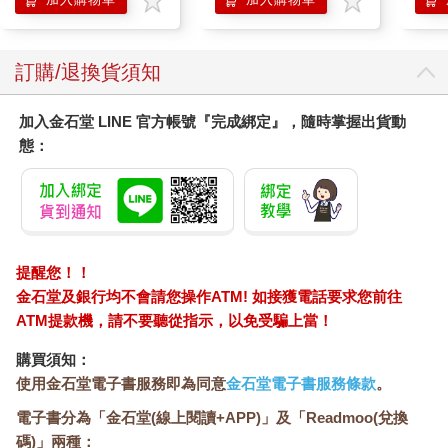
「牠才不是任何人的！」安妮說。
那個男孩大步走下岩坡，朝著大海前進。他舉起手上的長矛，瞄
準那頭獨角鯨。
訂購/退換貨須知
「不！住手！你在做什麼？」傑克說，一邊衝向男孩，
試圖奪下他的長矛。男孩一個沒抓好，長矛就離手了。
傑克緊抓著長矛，感覺好重，幾乎舉不起來。什麼樣的小孩會拿
加入金石堂 LINE 官方帳號『完成綁定』，隨時掌握出貨動
著這種東西到處跑？他感到奇怪。
態：
「還給我！」男孩說，伸手想奪回他的長矛。但安妮一個箭步，
擋在他和傑克之間。
「住手！」她說：「你為什麼要傷害那頭獨角鯨？你是哪裡有問
題？」
「牠的角很值錢。大家都知道。」男孩說。
「這個理由太糟了！」安妮說。
提醒您！！
「你不能為了牠的角就要殺牠！」傑克說。
金石堂及銀行均不會請您操作ATM! 如接獲電話要求您前往
「為什麼不能？」男孩說。他用湛藍的雙眼惡狠狠的瞪著傑克。
ATM提款機，請不要聽從指示，以免受騙上當！
「因為獨角鯨很特別！」安妮說：「牠們是大自然裡神祕的生
物，牠們知道我們永遠不會知道的祕密，聽得見我們永遠聽不見
購買須知：
的聲音！牠們用的語言，我們永遠也無法明白！懂了嗎？」
使用金石堂電子書服務即為同意
金石堂電子書服務條款
。
男孩看了看傑克，又看了看安妮，然後深深吸了一口氣，走到岸
電子書分為「金石堂(線上閱讀+APP)」及「Readmoo(兌換
邊。他盯著獨角鯨，彷彿第一次見到這種生物。
碼)」兩種：
然後，他轉向傑克與安妮。