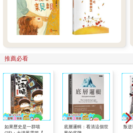
「快走，你們快走呀！」安妮對著獨角鯨大喊。她奔向海岸邊。
傑克跟著她跑。「快！快！快！」他用盡全力大叫。
獨角鯨再次潛入海面下。
虎鯨跟在牠們身後追逐，但這群巨大的掠食者當中，有一頭朝著
傑克和安妮游過來。
「哇！」傑克驚呼，一邊把安妮從海岸邊拉回來。
海面上突然水花四濺，還傳來嗖嗖的聲音。
「發生了什麼事？」傑克說。
「那頭虎鯨在追一頭獨角鯨！」安妮大喊。
推薦必看
一頭小小的獨角鯨和鯨群分開了，正朝向距離海岸大約十公尺的
一排冰山游過去。
「那頭虎鯨還在追！」安妮說。
巨大的虎鯨繼續追捕小獨角鯨。
「快！」傑克大喊。
獨角鯨逃入冰山之間的水道，游入一池淺水中。
虎鯨太巨大，無法游過冰山之間的水道。牠衝撞著巨大的浮冰，
有些冰裂開來，成塊崩落。
虎鯨想從冰山下方游過去，但海水太淺了。牠再次衝撞眼前的阻
礙，但水道依舊太窄。
最後，殺人鯨終於游走了。
如果歷史是一群喵
底層邏輯：看清這個世
叛逆
「！」安妮說。傑克也鬆了一口氣。
(15)：大清風雲篇【萌
界的底牌