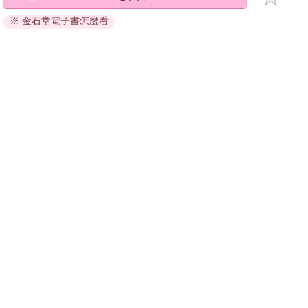
退換貨須知：
※ 金石堂電子書怎麼看
因版權保護，您在金石堂所購買的電子書僅能以金石堂專屬
的閱讀軟體開啟閱讀，無法以其他閱讀器或直接下載檔案。
依據「消費者保護法」第19條及行政院消費者保護處公告之
「通訊交易解除權合理例外情事適用準則」，非以有形媒介
提供之數位內容或一經提供即為完成之線上服務，經消費者
事先同意始提供。（如：電子書、電子雜誌、下載版軟體、
虛擬商品…等），
不受「網購服務需提供七日鑑賞期」的限
制
。為維護您的權益，建議您先使用「試閱」功能後再付款
購買。