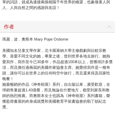
單的詞語，就成為連接兩個相隔千年世界的橋梁，也象徵著人與
人、人與自然之間的感謝與友誼！
作者
瑪麗．波．奧斯本 Mary Pope Osborne
美國知名兒童文學作家，北卡羅萊納大學主修戲劇與比較宗教
學。喜愛不同文化的她，畢業之後，曾到世界各地去旅行。她熱
愛寫作，寫作至今已30多年，作品超過100本以上，曾獲得許多獎
項，而且擔任過兩屆的美國作家協會主席。她覺得寫作是一種奇
蹟，讓你可以在世界上的任何時空中旅行，而且還來得及回家吃
晚餐！
她最暢銷的作品《神奇樹屋》系列，自出版以來，廣受歡迎，全
球銷售量超過1.43億冊，而且無論在什麼地方，都受到家長和教
師的熱烈推薦。而奧斯本女士也因為《神奇樹屋》系列書籍，榮
獲藍燈書屋的終身成就獎和美國教育平裝書協會的勒丁頓紀念
獎。