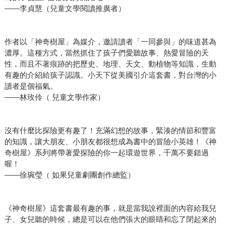
——李貞慧（兒童文學閱讀推廣者）
作者以「神奇樹屋」為媒介，邀請讀者「一同參與」的味道甚為
濃厚。這種方式，當然抓住了孩子們愛聽故事、熱愛冒險的天
性，而且不著痕跡的把歷史、地理、天文、動植物等知識，生動
有趣的介紹給孩子認識。小天下從美國引介這套書，對台灣的小
讀者是個福氣。
——林玫伶（ 兒童文學作家）
沒有什麼比探險更有趣了！充滿幻想的故事，緊湊的情節和豐富
的知識，讓大朋友、小朋友都很想成為書中的冒險小英雄！《神
奇樹屋》系列將帶著愛探險的你一起環遊世界，千萬不要錯過
喔！
——徐琬瑩（ 如果兒童劇團創作總監）
《神奇樹屋》這套書最有趣的事，就是當我說裡面的內容給我兒
子、女兒聽的時候，總是可以在他們張大的眼睛和忘了閉起來的