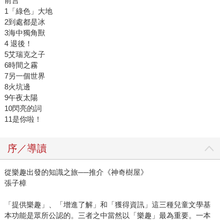
前言
1「綠色」大地
2到處都是冰
3海中獨角獸
4 退後！
5艾瑞克之子
6時間之霧
7另一個世界
8火坑邊
9午夜太陽
10閃亮的詞
11是你啦！
序／導讀
從樂趣出發的知識之旅──推介《神奇樹屋》
張子樟
「提供樂趣」、「增進了解」和「獲得資訊」這三種兒童文學基
本功能是眾所公認的。三者之中當然以「樂趣」最為重要。一本