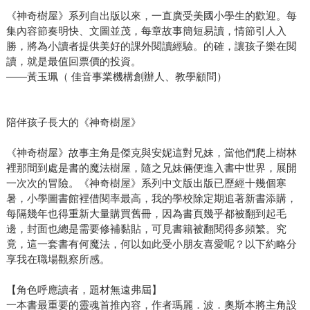
《神奇樹屋》系列自出版以來，一直廣受美國小學生的歡迎。每
集內容節奏明快、文圖並茂，每章故事簡短易讀，情節引人入
勝，將為小讀者提供美好的課外閱讀經驗。的確，讓孩子樂在閱
讀，就是最值回票價的投資。
——黃玉珮（ 佳音事業機構創辦人、教學顧問）
陪伴孩子長大的《神奇樹屋》
《神奇樹屋》故事主角是傑克與安妮這對兄妹，當他們爬上樹林
裡那間到處是書的魔法樹屋，隨之兄妹倆便進入書中世界，展開
一次次的冒險。《神奇樹屋》系列中文版出版已歷經十幾個寒
暑，小學圖書館裡借閱率最高，我的學校除定期追著新書添購，
每隔幾年也得重新大量購買舊冊，因為書頁幾乎都被翻到起毛
邊，封面也總是需要修補黏貼，可見書籍被翻閱得多頻繁。究
竟，這一套書有何魔法，何以如此受小朋友喜愛呢？以下約略分
享我在職場觀察所感。
【角色呼應讀者，題材無遠弗屆】
一本書最重要的靈魂首推內容，作者瑪麗．波．奧斯本將主角設