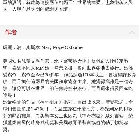
單的詞語，就成為連接兩個相隔千年世界的橋梁，也象徵著人與
人、人與自然之間的感謝與友誼！
作者
瑪麗．波．奧斯本 Mary Pope Osborne
美國知名兒童文學作家，北卡羅萊納大學主修戲劇與比較宗教
學。喜愛不同文化的她，畢業之後，曾到世界各地去旅行。她熱
愛寫作，寫作至今已30多年，作品超過100本以上，曾獲得許多獎
項，而且擔任過兩屆的美國作家協會主席。她覺得寫作是一種奇
蹟，讓你可以在世界上的任何時空中旅行，而且還來得及回家吃
晚餐！
她最暢銷的作品《神奇樹屋》系列，自出版以來，廣受歡迎，全
球銷售量超過1.43億冊，而且無論在什麼地方，都受到家長和教
師的熱烈推薦。而奧斯本女士也因為《神奇樹屋》系列書籍，榮
獲藍燈書屋的終身成就獎和美國教育平裝書協會的勒丁頓紀念
獎。