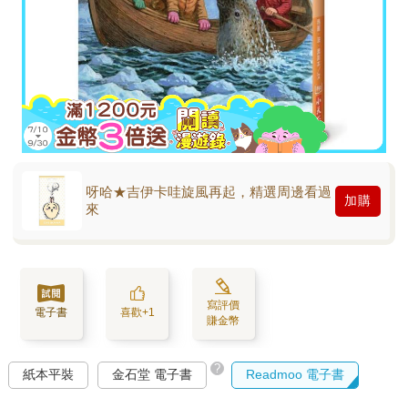
呀哈★吉伊卡哇旋風再起，精選周邊看過
加購
來
寫評價
電子書
喜歡+1
賺金幣
?
紙本平裝
金石堂 電子書
Readmoo 電子書