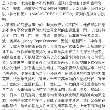
乏味的書，小讀者根本不想翻閱，還談什麼增進了解和獲得資
訊？「樂趣」的重要性在國小階段的閱讀，更為顯著，我們不妨
以《神奇樹屋》（MAGIC TREE HOUSE®）系列作品來加以說
明。
小讀者對於幻想故事中的「時光旅行」並不陌生，他們可以回想
起不少介乎寫實世界與幻想世界之間的主要通道「門」，比較熟
悉的「門」有：門、書、衣櫥、懷錶等。這套書的作者瑪麗．
波．奧斯本（Mary Pope Osborne）另創一扇新門：「神奇樹
屋」，靠著樹屋的奇異旋轉，哥哥傑克和妹妹安妮坐上新穎的交
通工具，到作者刻意安排的過去世界與未來空間去探險或漫遊。
細讀這套書，可以發覺作者為了充分滿足小讀者的好奇心與求知
欲，便將世界上重要事件之演進現象融入。說演空間不僅僅限於
狹小的地球，對宇宙之旅的嚮往，不知不覺帶入這類故事，時間
也在過去、現在和未來之間不停遊移，使得讀者的視野變得無限
寬廣。依照年代排列，遠至六千五百萬年前的白堊紀時代，近至
二十世紀末，並延伸至二十一世紀三十年代的月球漫遊虛擬均包
含在內。人事物展演的空間也無限廣闊，歐洲、埃及、加勒比
海、日本、亞馬孫河、北極等均出現在傑克和安妮的神奇知識之
旅。不同時空故事的接合，鋪陳了表面動作連連、無比緊張的追
尋與領悟，隱含的卻是人性永恆的糾葛與牽扯。上天下海跨越無