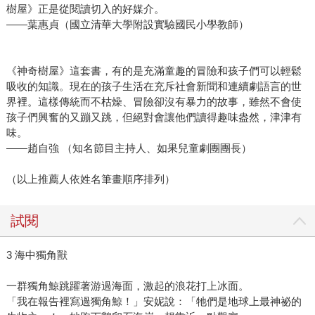
樹屋》正是從閱讀切入的好媒介。
——葉惠貞（國立清華大學附設實驗國民小學教師）
《神奇樹屋》這套書，有的是充滿童趣的冒險和孩子們可以輕鬆
吸收的知識。現在的孩子生活在充斥社會新聞和連續劇語言的世
界裡。這樣傳統而不枯燥、冒險卻沒有暴力的故事，雖然不會使
孩子們興奮的又蹦又跳，但絕對會讓他們讀得趣味盎然，津津有
味。
——趙自強 （知名節目主持人、如果兒童劇團團長）
（以上推薦人依姓名筆畫順序排列）
試閱
3 海中獨角獸
一群獨角鯨跳躍著游過海面，激起的浪花打上冰面。
「我在報告裡寫過獨角鯨！」安妮說：「牠們是地球上最神祕的