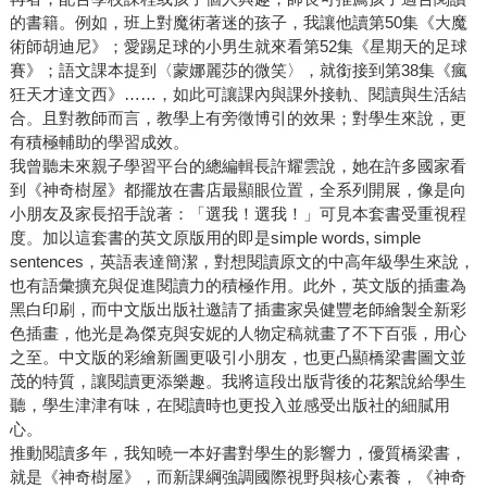
的書籍。例如，班上對魔術著迷的孩子，我讓他讀第50集《大魔
術師胡迪尼》；愛踢足球的小男生就來看第52集《星期天的足球
賽》；語文課本提到〈蒙娜麗莎的微笑〉，就銜接到第38集《瘋
狂天才達文西》……，如此可讓課內與課外接軌、閱讀與生活結
合。且對教師而言，教學上有旁徵博引的效果；對學生來說，更
有積極輔助的學習成效。
我曾聽未來親子學習平台的總編輯長許耀雲說，她在許多國家看
到《神奇樹屋》都擺放在書店最顯眼位置，全系列開展，像是向
小朋友及家長招手說著：「選我！選我！」可見本套書受重視程
度。加以這套書的英文原版用的即是simple words, simple
sentences，英語表達簡潔，對想閱讀原文的中高年級學生來說，
也有語彙擴充與促進閱讀力的積極作用。此外，英文版的插畫為
黑白印刷，而中文版出版社邀請了插畫家吳健豐老師繪製全新彩
色插畫，他光是為傑克與安妮的人物定稿就畫了不下百張，用心
之至。中文版的彩繪新圖更吸引小朋友，也更凸顯橋梁書圖文並
茂的特質，讓閱讀更添樂趣。我將這段出版背後的花絮說給學生
聽，學生津津有味，在閱讀時也更投入並感受出版社的細膩用
心。
推動閱讀多年，我知曉一本好書對學生的影響力，優質橋梁書，
就是《神奇樹屋》，而新課綱強調國際視野與核心素養，《神奇