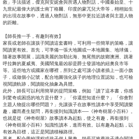
敘」手法描述，傑克與安妮會與所遇人物對話，中國秦始皇、十
九世紀最偉大的護士南丁格爾、印度的蒙兀兒大帝等，栩栩如生
的出現在故事中，透過人物對話，無形中更拉近讀者與主題人物
的距離。
【師長推一手，有趣到有效】
家長或老師在讓孩子閱讀這套書時，可利用一些簡單的策略，讓
閱讀更有效。首先，可準備一張大地圖或一本地圖集、地球儀，
隨著故事開展，認識美麗的加勒比海、無尾熊的故鄉澳洲、跳著
呼拉舞的夏威夷、美國鬧鬼最凶卻是爵士發源地的紐奧良市等
等。這些地方或國家在哪裡，所到之處可讓小讀者插上一面小旗
子，或做個小記號，配合地圖強化孩子的地理位置認知，也可檢
視閱讀軌跡，閱讀能化抽象為具體。
此外，師長可以利用簡單的提問策略，例如「讀了這本書，你感
到驚奇或困惑的地方是什麼？」「你還想知道什麼？」「你會對
主題人物提出哪些問題？」先讓孩子在故事性讀本中享受閱讀樂
趣，繼而產生疑問，再銜接到知識讀本──《神奇樹屋小百科》。
也就是從《神奇樹屋》故事讀本為起點，使之有趣，再銜接到
《神奇樹屋小百科》知識性讀本，進而有效。以有趣為起點，以
有效為目標，這正是閱讀積極路徑。
再者，配合學校課程或孩子個人興趣，師長可推薦孩子適合閱讀