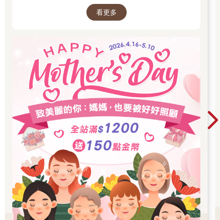
息。」安妮說。
看更多
傑克看著獨角鯨在海中忽沉忽浮，試著計算牠們的數量：「一、
二、三、四……」
數到一半，頭上的海鳥開始尖叫，獨角鯨也發出嗖嗖巨響。牠們
在海裡激烈的游來游去。
「怎麼了嗎？」安妮說。
「那個！」傑克說。
有片高高的背鰭穿過海灣，好像一面黑旗。
「是鯊魚嗎？」安妮大叫。
「不是，那樣子比鯊魚鰭大多了！」傑克說。
一頭巨大的鯨突然從海浪中一躍而出，露出黑色背部和白色腹
部。牠幾乎有一輛校車那麼大！那頭巨鯨「砰」的一聲落回海
中。
「是虎鯨——殺人鯨！」安妮大喊。
「而且不只一頭！」傑克說。
出現在海灣裡的巨大黑色背鰭，至少還有四片。那些殺人鯨正直
直游向獨角鯨群。
4 退後！