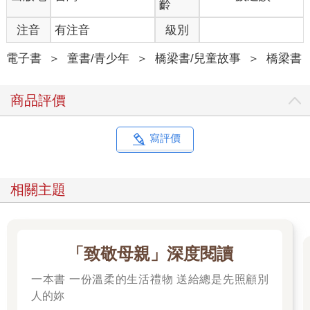
齡
「好奇怪。」傑克說：「大多數的動物在圈養環境中都活得比較
久，因為食物充足，也不怕遭遇掠食者獵捕。」
注音
有注音
級別
「我知道。」安妮說：「但如果把獨角鯨抓到水族館飼養，牠們
會活不久。牠們需要自由。」
電子書
＞
童書/青少年
＞
橋梁書/兒童故事
＞
橋梁書
她和傑克看著獨角鯨潛入更深的海中，巨大的心型尾部在海面一
閃而過，然後從眼前消失。傑克繼續讀下去：
商品評價
和大多數鯨類一樣，獨角鯨利用各種叫聲在水下溝通，例如喀喀
聲、口哨聲，還有尖叫聲。
寫評價
「科學家把錄音機放在海中，」安妮說：「錄到這些奇怪的聲
音，但他們聽不懂獨角鯨在說什麼，也不知道牠們的聲音為什麼
相關主題
可以傳那麼遠。」
「你看，牠們回來了。」傑克說。
那些獨角鯨浮出海面，有幾隻頭朝下的游著，有一些正推擠著同
伴，還有一些揮著長牙，互相輕敲著。
「致敬母親」深度閱讀
「牠們為什麼要敲長牙呢？」傑克說。
「牠們是在聊天。」安妮說。
一本書 一份溫柔的生活禮物 送給總是先照顧別
傑克大笑。
人的妳
「其實科學家認為牠們可能利用長牙吸引配偶，或是交換訊