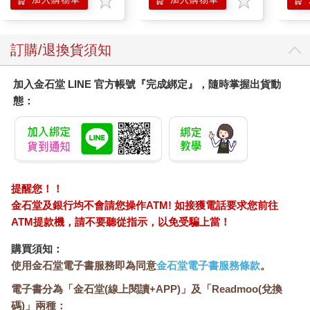
「牠才不是任何人的！」安妮說。
臉部肌膚護理乳霜,素
那個男孩大步走下岩坡，朝著大海前進。他舉起手上的長矛，瞄
顏保養乾肌水凝乳)
準那頭獨角鯨。
訂購/退換貨須知
「不！住手！你在做什麼？」傑克說，一邊衝向男孩，
試圖奪下他的長矛。男孩一個沒抓好，長矛就離手了。
傑克緊抓著長矛，感覺好重，幾乎舉不起來。什麼樣的小孩會拿
加入金石堂 LINE 官方帳號『完成綁定』，隨時掌握出貨動
著這種東西到處跑？他感到奇怪。
態：
「還給我！」男孩說，伸手想奪回他的長矛。但安妮一個箭步，
擋在他和傑克之間。
「住手！」她說：「你為什麼要傷害那頭獨角鯨？你是哪裡有問
題？」
「牠的角很值錢。大家都知道。」男孩說。
「這個理由太糟了！」安妮說。
提醒您！！
「你不能為了牠的角就要殺牠！」傑克說。
金石堂及銀行均不會請您操作ATM! 如接獲電話要求您前往
「為什麼不能？」男孩說。他用湛藍的雙眼惡狠狠的瞪著傑克。
ATM提款機，請不要聽從指示，以免受騙上當！
「因為獨角鯨很特別！」安妮說：「牠們是大自然裡神祕的生
物，牠們知道我們永遠不會知道的祕密，聽得見我們永遠聽不見
購買須知：
的聲音！牠們用的語言，我們永遠也無法明白！懂了嗎？」
使用金石堂電子書服務即為同意
金石堂電子書服務條款
。
男孩看了看傑克，又看了看安妮，然後深深吸了一口氣，走到岸
電子書分為「金石堂(線上閱讀+APP)」及「Readmoo(兌換
邊。他盯著獨角鯨，彷彿第一次見到這種生物。
碼)」兩種：
然後，他轉向傑克與安妮。