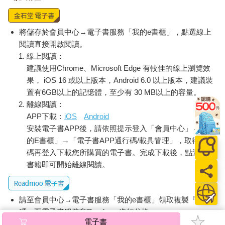
「我可以幫你們救牠。」他說。
「謝謝你！」安妮說。
將儲存於會員中心→電子書服務「我的e書櫃」，點選線上
「喏，這個還你。」傑克說，一邊把男孩的長矛交還給他。
「我們要怎麼救牠？」安妮問。
閱讀直接開啟閱讀。
「我們一起過去牠那裡。」男孩說：「跟我來。」
線上閱讀：
建議使用Chrome、Microsoft Edge 有較佳的線上瀏覽效
果， iOS 16 或以上版本，Android 6.0 以上版本，建議裝
置有6GB以上的記憶體，至少有 30 MB以上的容量。
離線閱讀：
APP下載：
iOS
Android
安裝電子書APP後，請依照提示登入「會員中心」→「我
的E書櫃」→「電子書APP通行碼/載具管理」，取得通行
碼再登入下載您所購買的電子書。完成下載後，點選任一
書籍即可開始離線閱讀。
請至會員中心→電子書服務「我的e書櫃」領取複製『兌換
碼』至電子書服務商Readmoo進行兌換。
電子書