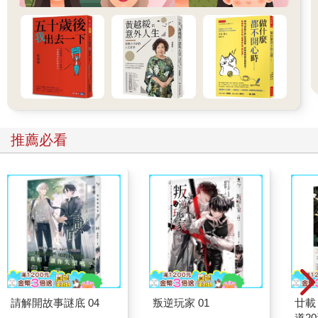
「快走，你們快走呀！」安妮對著獨角鯨大喊。她奔向海岸邊。
傑克跟著她跑。「快！快！快！」他用盡全力大叫。
獨角鯨再次潛入海面下。
虎鯨跟在牠們身後追逐，但這群巨大的掠食者當中，有一頭朝著
傑克和安妮游過來。
「哇！」傑克驚呼，一邊把安妮從海岸邊拉回來。
海面上突然水花四濺，還傳來嗖嗖的聲音。
「發生了什麼事？」傑克說。
「那頭虎鯨在追一頭獨角鯨！」安妮大喊。
推薦必看
一頭小小的獨角鯨和鯨群分開了，正朝向距離海岸大約十公尺的
一排冰山游過去。
「那頭虎鯨還在追！」安妮說。
巨大的虎鯨繼續追捕小獨角鯨。
「快！」傑克大喊。
獨角鯨逃入冰山之間的水道，游入一池淺水中。
虎鯨太巨大，無法游過冰山之間的水道。牠衝撞著巨大的浮冰，
有些冰裂開來，成塊崩落。
虎鯨想從冰山下方游過去，但海水太淺了。牠再次衝撞眼前的阻
礙，但水道依舊太窄。
最後，殺人鯨終於游走了。
請解開故事謎底 04
叛逆玩家 01
廿載
「！」安妮說。傑克也鬆了一口氣。
道2