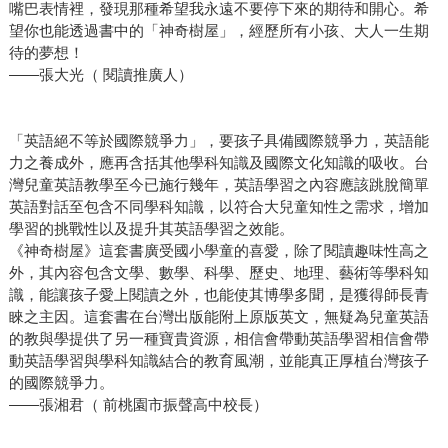
嘴巴表情裡，發現那種希望我永遠不要停下來的期待和開心。希
望你也能透過書中的「神奇樹屋」，經歷所有小孩、大人一生期
待的夢想！
——張大光（ 閱讀推廣人）
「英語絕不等於國際競爭力」，要孩子具備國際競爭力，英語能
力之養成外，應再含括其他學科知識及國際文化知識的吸收。台
灣兒童英語教學至今已施行幾年，英語學習之內容應該跳脫簡單
英語對話至包含不同學科知識，以符合大兒童知性之需求，增加
學習的挑戰性以及提升其英語學習之效能。
《神奇樹屋》這套書廣受國小學童的喜愛，除了閱讀趣味性高之
外，其內容包含文學、數學、科學、歷史、地理、藝術等學科知
識，能讓孩子愛上閱讀之外，也能使其博學多聞，是獲得師長青
睞之主因。這套書在台灣出版能附上原版英文，無疑為兒童英語
的教與學提供了另一種寶貴資源，相信會帶動英語學習相信會帶
動英語學習與學科知識結合的教育風潮，並能真正厚植台灣孩子
的國際競爭力。
——張湘君（ 前桃園市振聲高中校長）