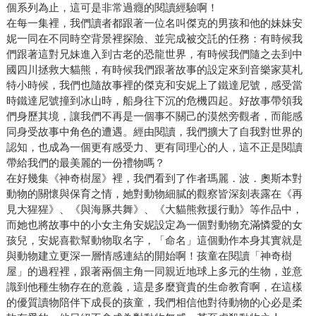
個系列為止，這可是非常過癮的閱讀經驗啊！
在每一集裡，我們讀者都跟著一位名叫傑克的男孩和他的妹妹安
妮一同在不同時空背景裡探險、並完成被交託的任務：有時候我
們跟著這對兄妹進入到古老的恐龍世界，有時候我們隨之去到中
國四川拯救大貓熊，有時候我們跟著故事的設定來到音樂家莫札
特小時候，我們也隨故事裡的傑克和安妮上了鐵達尼號，感受當
時鐵達尼號撞到冰山時，船身往下沉的危機四起。好故事帶領我
們身歷其境，讓我們不再是一個事不關己的漠然旁觀者，而能感
同身受故事中角色的遭遇。經由閱讀，我們擴大了自我對世界的
認知，也成為一個更有感受力、更有同理心的人，這不正是閱讀
帶給我們的最美麗的一份禮物嗎？
在好幾集《神奇樹屋》裡，我們看到了作者瑪麗．波．奧斯本對
動物的關懷與保育之情，她對動物細膩的觀察皆深刻表露在《再
見大猩猩》、《與海豚共舞》、《大貓熊救援行動》等作品中，
而她也將故事中的小女主角安妮設定為一個對動物充滿憐愛的女
孩兒，安妮喜歡幫動物取名字，「命名」這個動作本身其實就是
與動物建立更深一層情感連結的開始啊！孩童在閱讀「神奇樹
屋」的過程裡，跟著兩個主角一同親近地球上多元的生物，並意
識到他種生物存在的意義，這是多麼寶貴的生命教育啊，在這樣
的優質讀物陪伴下成長的孩童，我們相信他對待動物的心必是柔