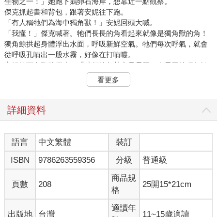
生物之一！」她跑下鵝卵石海岸，想靠近一點觀察。
傑克抓起書和背包，跟著安妮往下跑。
「有人稱牠們為海中獨角獸！」安妮回頭大喊。
「我懂！」傑克喊著。牠們長長的角看起來就像是獨角獸的角！
獨角鯨拱起身體浮出水面，呼吸新鮮空氣。牠們每次呼氣，就會
從呼吸孔噴出一股水霧，好像在打噴嚏。
安妮停下奔跑的腳步。「牠們的角其實是長牙。有長牙的獨角鯨
幾乎都是公的。」她氣喘吁吁的說：「而且長牙是超級長的牙
看更多
齒，可能長到三公尺那麼長！」
「三公尺長的牙，真的假的？」傑克說：「這根牙能做什麼？」
他聽過獨角鯨，但對牠們的了解並不多。
詳細資料
「沒有人明確知道。」安妮說：「科學家也難得見到獨角鯨。但
我們才剛來到這裡，就看到牠們！我真是不敢相信！」
「我們好幸運。」傑克說。
語言
中文繁體
裝訂
他翻開書，找到有關獨角鯨的章節，大聲讀著：
ISBN
9786263559356
分級
普通級
獨角鯨很神祕，大多生活在黑暗的海裡。
商品規
牠們能潛入其他哺乳類動物幾乎無法抵達的深度，而且能在水下
頁數
208
25開15*21cm
格
停留二十五分鐘！
獨角鯨無法在圈養環境中生存。
適讀年
出版地
台灣
11~15歲適讀