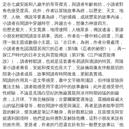
定在七歲安妮和八歲半的哥哥傑克，與讀者年齡相仿，小讀者對
角色接受度高。此外，作者以冒險故事為經，以歷史、天文、地
理、人物、傳說等要素為緯，巧妙揉織，成就豐富的故事內涵，
小讀者在閱讀中穿越時空，跨越古今，想像力神遊四方。
但歷史龐大，天文寬廣，地理遼闊，人物眾多，傳說遙遠，要讓
小朋友輕鬆閱讀並非易事。因此，作者在一冊中精心篩選，只處
理一個主題或數個小主題。以「古日本」為例，作者分冊處理，
小讀者會先認識隱居洞穴的忍者（第5集《忍者的祕密》），再一
探江戶時代的日本文化與雲龍傳說（第37集《江戶城雲龍傳
說》），讀者輕鬆讀，也就是這套書有易讀與適讀的特質。而隨
著小讀者漸長，安妮和傑克也長大了，兄妹倆就像友伴般親切的
陪著小讀者成長，故事閱讀有時間推進，更顯真實感。
閱讀的作用其一是文學感受，書中文字雖用淺語，但伴隨冒險與
魔法主軸，讀者能感受用字遣詞中的故事趣味；此外是感受替代
性經驗，不論是見識白堊紀的無齒翼龍與冰河時期凶猛的劍齒
虎；上月球、下南北極探險；古愛爾蘭驚遇海盜、震撼維蘇威火
山的猛烈爆發等，都在閱讀中感受與滿足。再者是讀者能學習問
題的解決，傑克總是筆記不離身，善於觀察記錄，且當傑克與安
妮遇到困境時，他們是如何應對及解除危機，這對小朋友來說有
仿效作用。更甚者，作者的巧思還在於有別一般歷史故事以「他