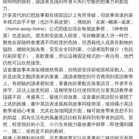
限時間的旅程，讓讀者見識到作者天馬行空般的想像力和創造
力。
許多當代的幻想故事都在情節設計上有所突破，但故事表達的基
本模式似乎不變（也許不易改變），傳統的「在家─離家─返家」
（home-away-home）公式照樣出現在每個故事裡，《神奇樹
屋》也是如此。傑克和安妮進入樹屋，等於離家進入另一時空，
難免在探險時會遭遇不同程度的危險，但憑藉他人或善良動物的
協助，總能化險為夷，安安全全回到家。小讀者面對媒介（包括
印刷與電子），喜歡重複，所以這種固定模式的一再沿用，他們
仍然可以欣然接受。
這套書故事本身架構雖然簡易，但情節安排卻相當精采動人。由
於是由英文翻譯過來的童書，讓讀者聯想到可否應用到英語教學
上。有經驗的讀者都知道，童書由於要配合孩童語言，作者常在
拼字、語法上故意犯錯，這種情形往往使得現任兒童英語教學者
躊躇不前，考慮再三，最後只得放棄。這套書的英語部分避開了
上述的困擾，書中英語表達風格與故事同樣簡潔，值得國小英語
教學者細心考量，尤其在加強閱讀方面，極可能會帶來意想不到
的助益，因為生活化的風趣英語比較容易得到初學者的認同。當
然，程度很好的小五、小六生有能力吸收書中精華，即使擺到國
一、國二，依然是不錯的教材。
根據上面幾點的說明，這套書確實可以在童書的三種功能方面發