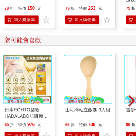
那頭獨角鯨獨自待在淺水池裡。
150
253
79
折
特價
元
79
折
特價
元
79
折
「牠們離開了！」傑克對著牠呼喊：「你現在可以走了！快走
吧！」
加入購物車
加入購物車
「快！趁牠們還沒回來前快走！」安妮大聲說。
「去找你的朋友！」傑克大喊。
他們講話的當下，更多冰塊崩落。原本可以通向深水區的水道，
您可能會喜歡
現在被一塊崩落的冰完全堵住了。
獨角鯨在淺水池裡團團轉。四周全是冰，牠困住了。
「喔，不。牠出不去！」安妮說。
「退後！」有人在他們身後大吼：「走開！」
傑克和安妮轉過身。
有個男孩站在他們上方的岩石堆上，一頭及肩的紅髮，年紀看起
來和安妮差不多，但手上握著一支巨大的長矛。
「哇！嗨！」傑克說：「你是誰？」
男孩皺起眉頭。他穿著寬鬆的紅色短袍、皮褲和皮靴，腰間繫著
繩子。他的長矛是木頭做的，有著鋒利的金屬矛頭。
日本ROHTO樂敦-
山毛櫸站立飯匙-3入組
吉伊
也許他的爸媽在研究站工作，傑克心想，也許他只是喜歡角色扮
HADALABO肌研極潤
演，喜歡玩古老的武器。
金緻7重玻尿酸高效保
976
788
「走開！牠是我的！」男孩說。
65
折
特價
元
66
折
特價
元
96
折
濕潤澤特濃精華乳液
「你的？什麼意思？」傑克說。
140ml/金瓶(Premium
加入購物車
加入購物車