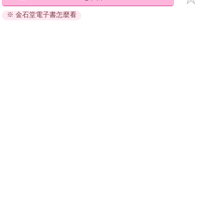
退換貨須知：
※ 金石堂電子書怎麼看
因版權保護，您在金石堂所購買的電子書僅能以金石堂專屬
的閱讀軟體開啟閱讀，無法以其他閱讀器或直接下載檔案。
依據「消費者保護法」第19條及行政院消費者保護處公告之
「通訊交易解除權合理例外情事適用準則」，非以有形媒介
提供之數位內容或一經提供即為完成之線上服務，經消費者
事先同意始提供。（如：電子書、電子雜誌、下載版軟體、
虛擬商品…等），
不受「網購服務需提供七日鑑賞期」的限
制
。為維護您的權益，建議您先使用「試閱」功能後再付款
購買。