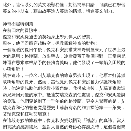
此外，這個系列的英文淺顯易懂，對話簡單口語，可讓已在學習
英文的小朋友，藉由故事進入英語的情境，增進英文能力。
神奇樹屋特別篇
在前四次的冒險中，
傑克和安妮從過去的英雄身上學到偉大的智慧。
現在，他們即將穿越時空，拯救四種神奇的動物！
一個溫暖的夏日午後，傑克和安妮搭乘神奇樹屋來到了世界上最
大的島嶼：格陵蘭。放眼望去，冰雪覆蓋了整個視野。正當兩兄
妹還在思索摩根給予的任務含義時，他們發現了一頭陷入困境的
小獨角鯨！
就在這時，一位名叫艾瑞克森的維京男孩出現了，他原本打算獵
取獨角鯨的長牙。然而，當他見到傑克和安妮奮力保護獨角鯨
時，他決定協助他們拯救小獨角鯨。救援成功後，艾瑞克森邀請
兩兄妹回到他的家中。抵達艾瑞克森的住處後，傑克和安妮驚訝
的發現，他們穿越到了一千年前的格陵蘭。更令人驚嘆的是，艾
瑞克森和他的爸爸竟是歷史上赫赫有名的維京探險家——萊夫．
艾瑞克森和紅毛艾瑞克！
在這段奇妙的旅程中，傑克和安妮領悟到「謝謝」的真諦。當人
們真誠的感謝彼此，並對大自然的奇妙心存感恩時，這個看似簡