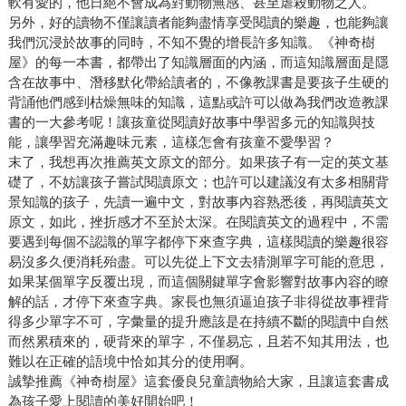
軟有愛的，他日絕不會成為對動物無感、甚至虐殺動物之人。
另外，好的讀物不僅讓讀者能夠盡情享受閱讀的樂趣，也能夠讓
我們沉浸於故事的同時，不知不覺的增長許多知識。《神奇樹
屋》的每一本書，都帶出了知識層面的內涵，而這知識層面是隱
含在故事中、潛移默化帶給讀者的，不像教課書是要孩子生硬的
背誦他們感到枯燥無味的知識，這點或許可以做為我們改造教課
書的一大參考呢！讓孩童從閱讀好故事中學習多元的知識與技
能，讓學習充滿趣味元素，這樣怎會有孩童不愛學習？
末了，我想再次推薦英文原文的部分。如果孩子有一定的英文基
礎了，不妨讓孩子嘗試閱讀原文；也許可以建議沒有太多相關背
景知識的孩子，先讀一遍中文，對故事內容熟悉後，再閱讀英文
原文，如此，挫折感才不至於太深。在閱讀英文的過程中，不需
要遇到每個不認識的單字都停下來查字典，這樣閱讀的樂趣很容
易沒多久便消耗殆盡。可以先從上下文去猜測單字可能的意思，
如果某個單字反覆出現，而這個關鍵單字會影響對故事內容的瞭
解的話，才停下來查字典。家長也無須逼迫孩子非得從故事裡背
得多少單字不可，字彙量的提升應該是在持續不斷的閱讀中自然
而然累積來的，硬背來的單字，不僅易忘，且若不知其用法，也
難以在正確的語境中恰如其分的使用啊。
誠摯推薦《神奇樹屋》這套優良兒童讀物給大家，且讓這套書成
為孩子愛上閱讀的美好開始吧！