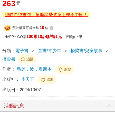
263
元
認購希望書包，幫助弱勢孩童上學不中斷！
10
預計最高可得金幣
點
?
100累1點 4點抵1元
HAPPY GO享
折抵無上限
分類：
電子書
＞
童書/青少年
＞
橋梁書/兒童故事
＞
橋梁書
追蹤
作者：
瑪麗．波．奧斯本
追蹤
出版社：
小天下
追蹤
出版日：
2024/10/07
活動訊息