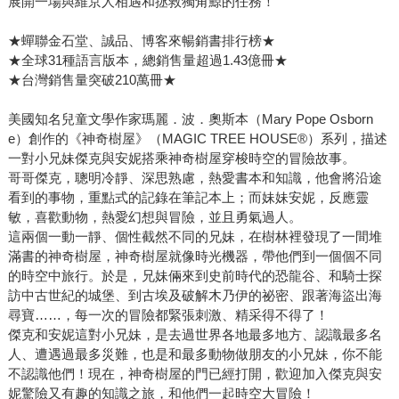
展開一場與維京人相遇和拯救獨角鯨的任務！
★蟬聯金石堂、誠品、博客來暢銷書排行榜★
★全球31種語言版本，總銷售量超過1.43億冊★
★台灣銷售量突破210萬冊★
美國知名兒童文學作家瑪麗．波．奧斯本（Mary Pope Osborn
e）創作的《神奇樹屋》（MAGIC TREE HOUSE®）系列，描述
一對小兄妹傑克與安妮搭乘神奇樹屋穿梭時空的冒險故事。
哥哥傑克，聰明冷靜、深思熟慮，熱愛書本和知識，他會將沿途
看到的事物，重點式的記錄在筆記本上；而妹妹安妮，反應靈
敏，喜歡動物，熱愛幻想與冒險，並且勇氣過人。
這兩個一動一靜、個性截然不同的兄妹，在樹林裡發現了一間堆
滿書的神奇樹屋，神奇樹屋就像時光機器，帶他們到一個個不同
的時空中旅行。於是，兄妹倆來到史前時代的恐龍谷、和騎士探
訪中古世紀的城堡、到古埃及破解木乃伊的祕密、跟著海盜出海
尋寶……，每一次的冒險都緊張刺激、精采得不得了！
傑克和安妮這對小兄妹，是去過世界各地最多地方、認識最多名
人、遭遇過最多災難，也是和最多動物做朋友的小兄妹，你不能
不認識他們！現在，神奇樹屋的門已經打開，歡迎加入傑克與安
妮驚險又有趣的知識之旅，和他們一起時空大冒險！