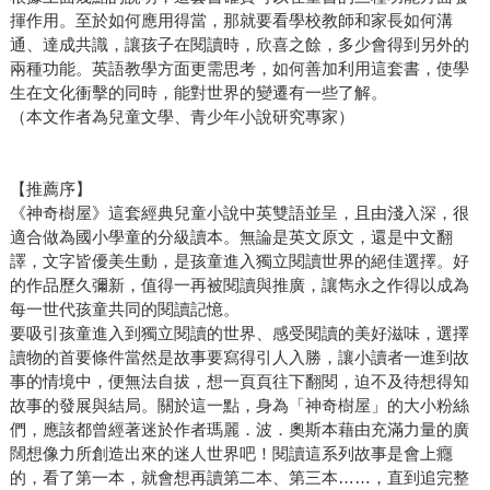
揮作用。至於如何應用得當，那就要看學校教師和家長如何溝
通、達成共識，讓孩子在閱讀時，欣喜之餘，多少會得到另外的
兩種功能。英語教學方面更需思考，如何善加利用這套書，使學
生在文化衝擊的同時，能對世界的變遷有一些了解。
（本文作者為兒童文學、青少年小說研究專家）
【推薦序】
《神奇樹屋》這套經典兒童小說中英雙語並呈，且由淺入深，很
適合做為國小學童的分級讀本。無論是英文原文，還是中文翻
譯，文字皆優美生動，是孩童進入獨立閱讀世界的絕佳選擇。好
的作品歷久彌新，值得一再被閱讀與推廣，讓雋永之作得以成為
每一世代孩童共同的閱讀記憶。
要吸引孩童進入到獨立閱讀的世界、感受閱讀的美好滋味，選擇
讀物的首要條件當然是故事要寫得引人入勝，讓小讀者一進到故
事的情境中，便無法自拔，想一頁頁往下翻閱，迫不及待想得知
故事的發展與結局。關於這一點，身為「神奇樹屋」的大小粉絲
們，應該都曾經著迷於作者瑪麗．波．奧斯本藉由充滿力量的廣
闊想像力所創造出來的迷人世界吧！閱讀這系列故事是會上癮
的，看了第一本，就會想再讀第二本、第三本……，直到追完整